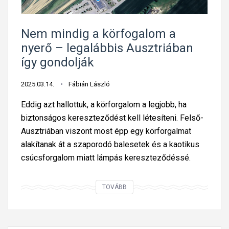
n
y
Nem mindig a körfogalom a
á
nyerő – legalábbis Ausztriában
r
így gondolják
i
s
2025.03.14.
Fábián László
z
ü
Eddig azt hallottuk, a körforgalom a legjobb, ha
n
biztonságos kereszteződést kell létesíteni. Felső-
e
Ausztriában viszont most épp egy körforgalmat
t
alakítanak át a szaporodó balesetek és a kaotikus
a
csúcsforgalom miatt lámpás kereszteződéssé.
f
e
N
TOVÁBB
l
e
ú
m
j
m