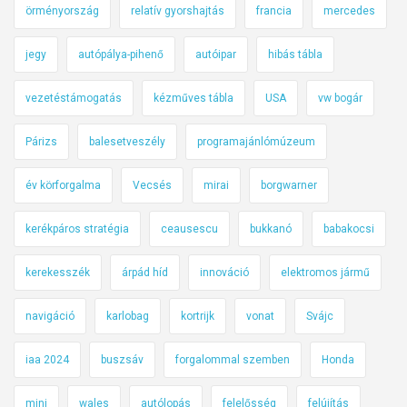
örményország
relatív gyorshajtás
francia
mercedes
jegy
autópálya-pihenő
autóipar
hibás tábla
vezetéstámogatás
kézműves tábla
USA
vw bogár
Párizs
balesetveszély
programajánlómúzeum
év körforgalma
Vecsés
mirai
borgwarner
kerékpáros stratégia
ceausescu
bukkanó
babakocsi
kerekesszék
árpád híd
innováció
elektromos jármű
navigáció
karlobag
kortrijk
vonat
Svájc
iaa 2024
buszsáv
forgalommal szemben
Honda
mini
wales
autólopás
felelősség
felújítás