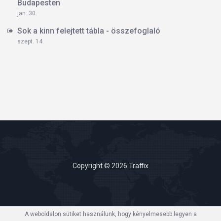
Budapesten
jan. 30.
Sok a kinn felejtett tábla - összefoglaló
szept. 14.
Copyright © 2026 Traffix
A weboldalon sütiket használunk, hogy kényelmesebb legyen a