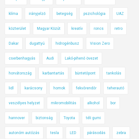
klíma
irányjelző
betegség
pszichológia
UAZ
közterület
Magyar Közút
kreatív
roncs
retro
Dakar
dugattyú
hidrogénbusz
Vision Zero
cserbenhagyás
Audi
Lakó-pihenő övezet
horvátország
karbantartás
büntetőpont
tankolás
lidl
karácsony
homok
fekvőrendőr
teherautó
veszélyes helyzet
mikromobilitás
alkohol
bor
hannover
biztonság
Toyota
téli gumi
autonóm autózás
tesla
LED
párásodás
zebra