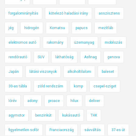
forgalomirányítás
kötelező haladási irány
asszisztens
jég
hidrogén
Komatsu
papucs
mezítláb
elektromos autó
rakomány
üzemanyag
mobilozás
rendőrautó
SUV
láthatóság
Asfinag
genova
Japán
látási viszonyok
alkoholtilalom
baleset
30-as tábla
zöld rendszám
komp
csepel-sziget
lórév
adony
proace
hilux
deliver
agymotor
benzinkút
kukásautó
THK
figyelmetlen sofőr
Franciaország
sávváltás
37-es út