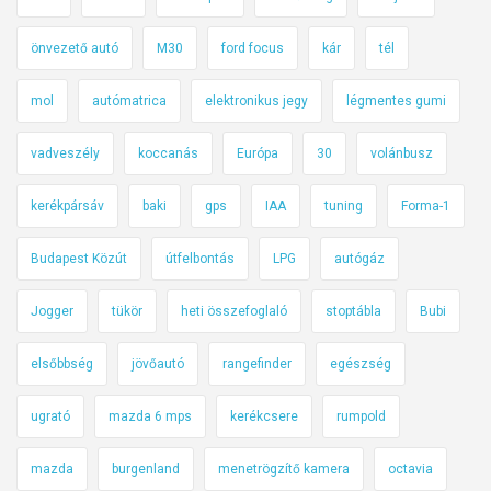
önvezető autó
M30
ford focus
kár
tél
mol
autómatrica
elektronikus jegy
légmentes gumi
vadveszély
koccanás
Európa
30
volánbusz
kerékpársáv
baki
gps
IAA
tuning
Forma-1
Budapest Közút
útfelbontás
LPG
autógáz
Jogger
tükör
heti összefoglaló
stoptábla
Bubi
elsőbbség
jövőautó
rangefinder
egészség
ugrató
mazda 6 mps
kerékcsere
rumpold
mazda
burgenland
menetrögzítő kamera
octavia