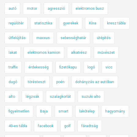
autó
motor
agresszió
elektromos busz
repülőtér
statisztika
gyerekek
Kína
kresz tábla
útfelújítás
maxxus
sebességhatár
útépítés
lakat
elektromos kamion
alkatrész
művészet
traffix
érdekesség
fizetőkapu
logó
vicc
dugó
törésteszt
poén
dohányzás az autóban
alto
légzsák
szalagkorlát
suzuki alto
figyelmetlen
Baja
smart
lakótelep
hagyomány
40-es tábla
facebook
golf
fáradtság