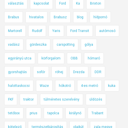
n
o
l
választás
kapcsolat
Ford
Ka
Brixton
f
l
ú
e
j
j
Brabus
hivatalos
Brabusz
blog
hídpornó
l
á
í
e
k
Martorell
Rudolf
Yaris
Ford Transit
autómosó
t
j
á
t
vadász
gördeszka
carspotting
gólya
s
e
a
egyirányú utca
körforgalom
OBB
hómaró
t
j
t
e
gyorshajtás
sofőr
röhej
Drezda
DDR
t
l
á
e
halottaskocsi
Waze
hókotró
4-es metró
kuka
b
n
l
t
FKF
traktor
túlméretes szerelvény
üldözés
a
ő
-
tetőbox
prius
tapolca
királynő
Trabant
s
ö
f
s
kötelező
természetkárosítás
olajkút
zala megye