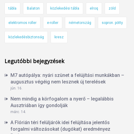
tábla
Balaton
közlekedési tábla
elroq
zöld
elektromos roller
e-roller
németország
sopron. pötty
közlekedésbiztonság
kresz
Legutóbbi bejegyzések
M7 autópálya: nyári szünet a felújítási munkákban –
augusztus végéig nem lesznek új terelések
jún. 16.
Nem mindig a körfogalom a nyerő – legalábbis
Ausztriában így gondolják
márc. 14.
A Flórián téri felüljárók idei felújítása jelentős
forgalmi változásokat (dugókat) eredményez