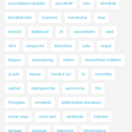
használtautó-vásárlás
Euro NCAP
felni
kifordított
kifordított felni
münchen
homokvihar
vihar
korrózió
kábítószer
20
utasvédelem
rádió
retró
hangszóró
klasszikus
Lada
zsiguli
belgium
várandósság
hólánc
fenntartható mobilitás
új autó
kamaz
Honda E:ny1
la
motorhiba
olajfüst
olajfogyasztás
euro-norma
Vito
Portugália
emelkedő
beláthatatlan útszakasz
nissan ariya
orosz autó
várakozás
hóember
lakópark
autógyár
fejlesztés
infrastruktúra