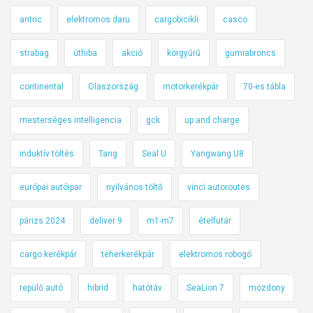
antric
elektromos daru
cargobicikli
casco
strabag
úthiba
akció
körgyűrű
gumiabroncs
continental
Olaszország
motorkerékpár
70-es tábla
mesterséges intelligencia
gck
up and charge
induktív töltés
Tang
Seal U
Yangwang U8
európai autóipar
nyilvános töltő
vinci autoroutes
párizs 2024
deliver 9
m1-m7
ételfutár
cargo kerékpár
teherkerékpár
elektromos robogó
repülő autó
hibrid
hatótáv
SeaLion 7
mozdony