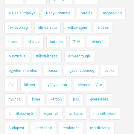
M1-es autópálya
Nagy-Britannia
terelés
mopedautó
féktávolság
filmes autó
volkswagen
előzés
lovas
id buzz
kutatás
TÜV
felmérés
Ausztrália
túlkorlátozás
drive-through
figyelemelterelés
Dacia
figyelmetlenség
patika
tűz
kilincs
gyógyszertár
Mercedes Vito
hyundai
kona
kérdőív
BKK
gyerekülés
érintőképernyő
képernyő
parkolás
mentőfolyosó
Budapest
kerékpárút
rendőrség
mobiltelefon