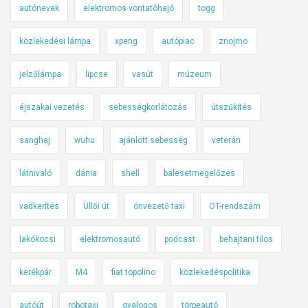
autónevek
elektromos vontatóhajó
togg
közlekedési lámpa
xpeng
autópiac
znojmo
jelzőlámpa
lipcse
vasút
múzeum
éjszakai vezetés
sebességkorlátozás
útszűkítés
sanghaj
wuhu
ajánlott sebesség
veterán
látnivaló
dánia
shell
balesetmegelőzés
vadkerítés
Üllői út
önvezető taxi
OT-rendszám
lakókocsi
elektromosautó
podcast
behajtani tilos
kerékpár
M4
fiat topolino
közlekedéspolitika
autóút
robotaxi
gyalogos
törpeautó