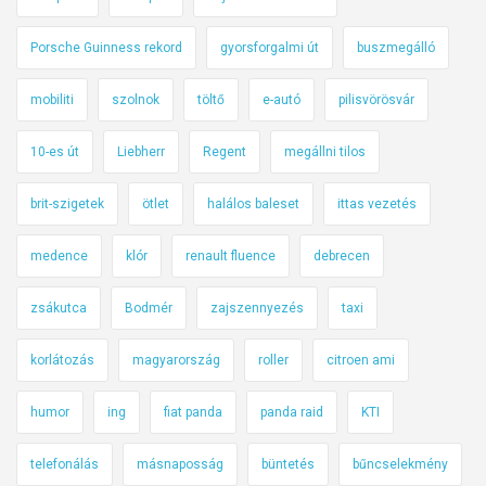
Porsche Guinness rekord
gyorsforgalmi út
buszmegálló
mobiliti
szolnok
töltő
e-autó
pilisvörösvár
10-es út
Liebherr
Regent
megállni tilos
brit-szigetek
ötlet
halálos baleset
ittas vezetés
medence
klór
renault fluence
debrecen
zsákutca
Bodmér
zajszennyezés
taxi
korlátozás
magyarország
roller
citroen ami
humor
ing
fiat panda
panda raid
KTI
telefonálás
másnaposság
büntetés
bűncselekmény