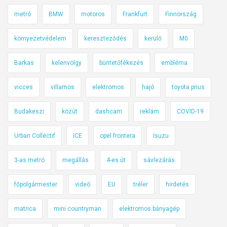
t
metró
BMW
motoros
Frankfurt
Finnország
(
d
környezetvédelem
kereszteződés
kerülő
M0
u
Barkas
kelenvölgy
büntetőfékezés
embléma
g
ó
vicces
villamos
elektromos
hajó
toyota prius
k
a
Budakeszi
közút
dashcam
reklám
COVID-19
t
)
Urban Collëctif
ICE
opel frontera
Isuzu
e
r
3-as metró
megállás
4-es út
sávlezárás
e
d
főpolgármester
videó
EU
tréler
hirdetés
m
é
matrica
mini countryman
elektromos bányagép
n