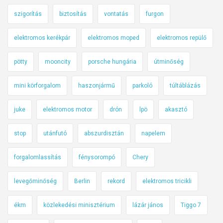
szigorítás
biztosítás
vontatás
furgon
elektromos kerékpár
elektromos moped
elektromos repülő
pötty
mooncity
porsche hungária
útminőség
mini körforgalom
haszonjármű
parkoló
túltáblázás
juke
elektromos motor
drón
lpö
akasztó
stop
utánfutó
abszurdisztán
napelem
forgalomlassítás
fénysorompó
Chery
levegőminőség
Berlin
rekord
elektromos tricikli
ékm
közlekedési minisztérium
lázár jános
Tiggo 7