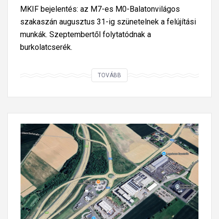
MKIF bejelentés: az M7-es M0-Balatonvilágos
szakaszán augusztus 31-ig szünetelnek a felújítási
munkák. Szeptembertől folytatódnak a
burkolatcserék.
M
TOVÁBB
7
a
u
t
ó
p
á
l
y
a
: