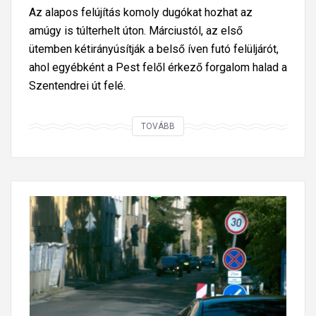
g
n
Az alapos felújítás komoly dugókat hozhat az
u
y
amúgy is túlterhelt úton. Márciustól, az első
s
e
ütemben kétirányúsítják a belső íven futó felüljárót,
z
r
ahol egyébként a Pest felől érkező forgalom halad a
t
ő
Szentendrei út felé.
u
–
s
l
A
TOVÁBB
v
e
F
é
g
l
g
a
ó
é
l
r
i
á
i
g
b
á
n
b
n
e
i
t
m
s
é
l
A
r
e