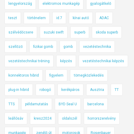
lengyelország
elektromos munkagép
gyalogátkelő
teszt
történelem
id.7
kínai autó
ADAC
szélvédőcsere
suzuki swift
superb
skoda superb
szellőző
fizikai gomb
gomb
vezetéstechnika
vezetéstechnikai tréning
képzés
vezetéstechnikai képzés
konnektoros hibrid
figyelem
tömegközlekedés
plug-in hibrid
robogó
kerékpáros
Ausztria
TT
TTS
példamutatás
BYD Seal U
barcelona
leállósáv
kresz2024
oldalszél
horrorszerelvény
munkagép
zenélő út
motorosok
Rosenbauer