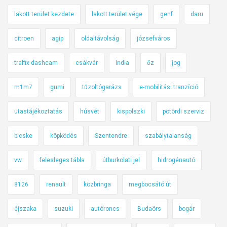
lakott terület kezdete
lakott terület vége
genf
daru
citroen
agip
oldaltávolság
józsefváros
traffix dashcam
csákvár
India
őz
jog
m1m7
gumi
tűzoltógarázs
e-mobilitási tranzíció
utastájékoztatás
húsvét
kispolszki
pötördi szerviz
bicske
köpködés
Szentendre
szabálytalanság
vw
felesleges tábla
útburkolati jel
hidrogénautó
8126
renault
közbringa
megbocsátó út
éjszaka
suzuki
autóroncs
Budaörs
bogár