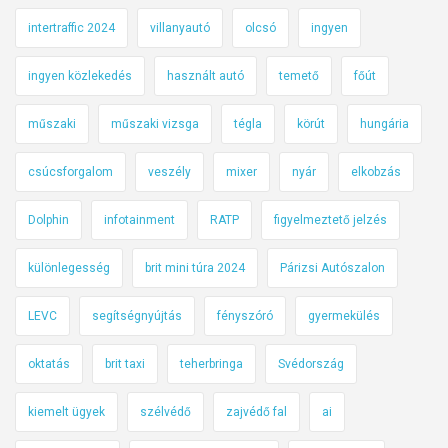
intertraffic 2024
villanyautó
olcsó
ingyen
ingyen közlekedés
használt autó
temető
főút
műszaki
műszaki vizsga
tégla
körút
hungária
csúcsforgalom
veszély
mixer
nyár
elkobzás
Dolphin
infotainment
RATP
figyelmeztető jelzés
különlegesség
brit mini túra 2024
Párizsi Autószalon
LEVC
segítségnyújtás
fényszóró
gyermekülés
oktatás
brit taxi
teherbringa
Svédország
kiemelt ügyek
szélvédő
zajvédő fal
ai