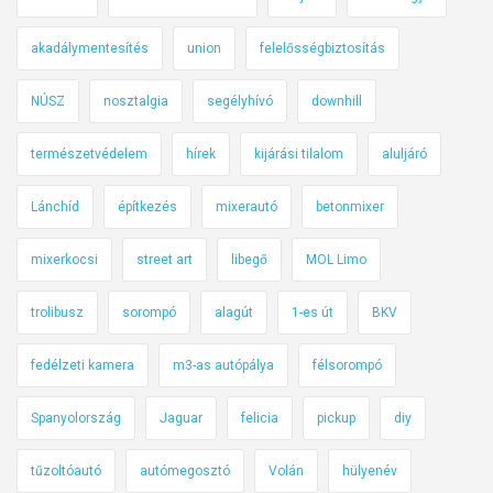
o
s
r
akadálymentesítés
union
felelősségbiztosítás
z
g
e
a
NÚSZ
nosztalgia
segélyhívó
downhill
f
l
o
m
természetvédelem
hírek
kijárási tilalom
aluljáró
g
i
l
v
Lánchíd
építkezés
mixerautó
betonmixer
a
á
l
l
mixerkocsi
street art
libegő
MOL Limo
ó
t
trolibusz
sorompó
alagút
1-es út
BKV
o
z
fedélzeti kamera
m3-as autópálya
félsorompó
á
s
Spanyolország
Jaguar
felicia
pickup
diy
o
k
tűzoltóautó
autómegosztó
Volán
hülyenév
a