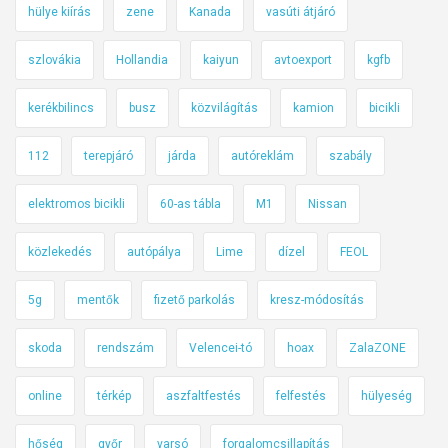
hülye kiírás
zene
Kanada
vasúti átjáró
y
e
szlovákia
Hollandia
kaiyun
avtoexport
kgfb
z
B
kerékbilincs
busz
közvilágítás
kamion
bicikli
u
d
112
terepjáró
járda
autóreklám
szabály
a
p
elektromos bicikli
60-as tábla
M1
Nissan
e
s
közlekedés
autópálya
Lime
dízel
FEOL
t
5g
mentők
fizető parkolás
kresz-módosítás
e
n
skoda
rendszám
Velencei-tó
hoax
ZalaZONE
online
térkép
aszfaltfestés
felfestés
hülyeség
hőség
győr
varsó
forgalomcsillapítás