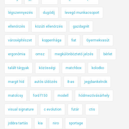
légszennyezés
dugódíj
levegő munkacsoport
ellenőrzés
közúti ellenőrzés
gazdagrét
városépítészet
koppenhága
fiat
Gyermekvasút
ergonómia
omsz
megkülönböztető jelzés
bérlet
talált tárgyak
közösségi
matchbox
kolodko
margit híd
autós üldözés
8-as
jegybankelnök
matolcsy
ford f150
modell
hódmezővásárhely
visual signature
c evolution
futár
ctis
jobbra tartás
kia
niro
sportage