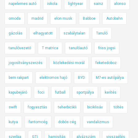
napelemes autó
iskola
lightyear
sainz
alonso
omoda
madrid
elon musk
Babboe
Autobahn
gázolás
elhagyatott
szabálytalan
Tanuló
tanulóvezető
T matrica
tanulóautó
friss jogsi
jogosítványszerzés
közlekedési morál
feketedoboz
bem rakpart
elektromos hajó
BYD
M7-es autópálya
kapubejáró
foci
futball
sportpálya
kerítés
swift
fogyasztás
teherbicikli
biciklisáv
töltés
kutya
fantomcég
dobós cég
vandalizmus
szerbia
GTI
hamisítás
alvázszám
visszaélés