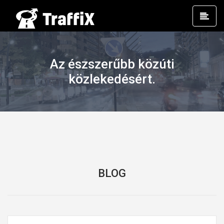
Prim
Men
Az észszerűbb közúti
közlekedésért.
BLOG