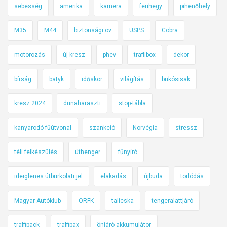
sebesség
amerika
kamera
ferihegy
pihenőhely
M35
M44
biztonsági öv
USPS
Cobra
motorozás
új kresz
phev
traffibox
dekor
bírság
batyk
időskor
világítás
bukósisak
kresz 2024
dunaharaszti
stop-tábla
kanyarodó fűútvonal
szankció
Norvégia
stressz
téli felkészülés
úthenger
fűnyíró
ideiglenes útburkolati jel
elakadás
újbuda
torlódás
Magyar Autóklub
ORFK
talicska
tengeralattjáró
traffipack
traffipax
önjáró akkumulátor