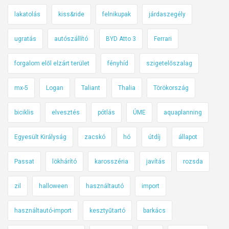
lakatolás
kiss&ride
felnikupak
járdaszegély
ugratás
autószállító
BYD Atto 3
Ferrari
forgalom elől elzárt terület
fényhíd
szigetelőszalag
mx-5
Logan
Taliant
Thalia
Törökország
biciklis
elvesztés
pótlás
ÚME
aquaplanning
Egyesült Királyság
zacskó
hó
útdíj
állapot
Passat
lökhárító
karosszéria
javítás
rozsda
zil
halloween
használtautó
import
használtautó-import
kesztyűtartó
barkács