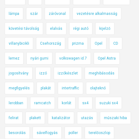
lámpa
szár
záróvonal
vezetésre alkalmasság
követési távolság
elalvás
régi autó
kijelző
villanybicikli
Csehország
prizma
Opel
CD
lemez
nyári gumi
volkswagen id.7
Opel Astra
jogosítvány
izzó
izzókészlet
meghibásodás
megfigyelés
plakát
intertraffic
olajteknő
lerobban
ramcatch
korlát
sx4
suzuki sx4
felirat
plakett
katalizátor
utazás
műszaki hiba
besorolás
sávelfogyás
poller
terelőoszlop