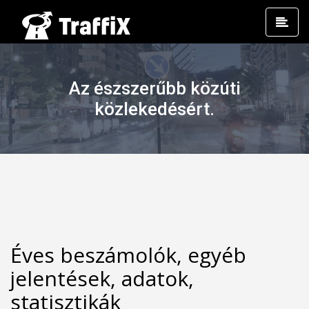
Prim
Men
Az észszerűbb közúti
közlekedésért.
Éves beszámolók, egyéb
jelentések, adatok,
statisztikák