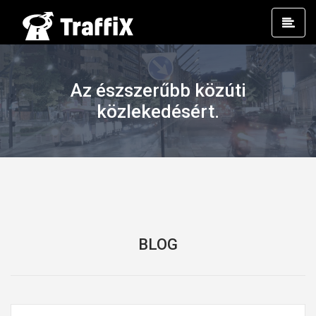
Prim
Men
Az észszerűbb közúti
közlekedésért.
BLOG