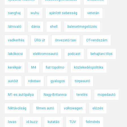
sanghaj
wuhu
ajánlott sebesség
veterán
látnivaló
dánia
shell
balesetmegelőzés
vadkerítés
Üllői út
önvezető taxi
OT-rendszám
lakókocsi
elektromosautó
podcast
behajtani tilos
kerékpár
M4
fiat topolino
közlekedéspolitika
autóút
robotaxi
gyalogos
törpeautó
M1-es autópálya
Nagy-Britannia
terelés
mopedautó
féktávolság
filmes autó
volkswagen
előzés
lovas
id buzz
kutatás
TÜV
felmérés