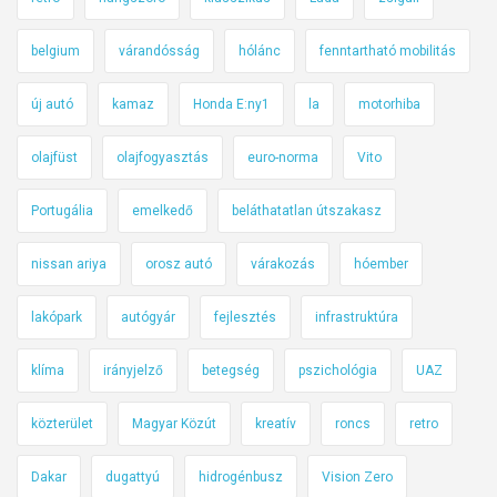
belgium
várandósság
hólánc
fenntartható mobilitás
új autó
kamaz
Honda E:ny1
la
motorhiba
olajfüst
olajfogyasztás
euro-norma
Vito
Portugália
emelkedő
beláthatatlan útszakasz
nissan ariya
orosz autó
várakozás
hóember
lakópark
autógyár
fejlesztés
infrastruktúra
klíma
irányjelző
betegség
pszichológia
UAZ
közterület
Magyar Közút
kreatív
roncs
retro
Dakar
dugattyú
hidrogénbusz
Vision Zero