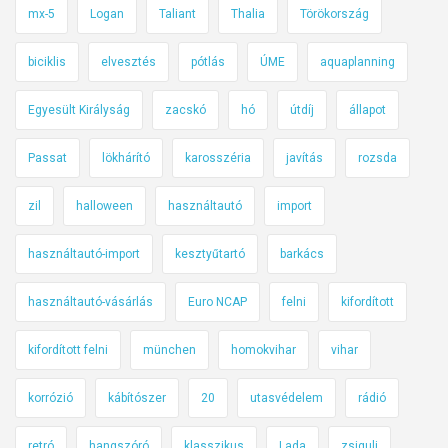
mx-5
Logan
Taliant
Thalia
Törökország
biciklis
elvesztés
pótlás
ÚME
aquaplanning
Egyesült Királyság
zacskó
hó
útdíj
állapot
Passat
lökhárító
karosszéria
javítás
rozsda
zil
halloween
használtautó
import
használtautó-import
kesztyűtartó
barkács
használtautó-vásárlás
Euro NCAP
felni
kifordított
kifordított felni
münchen
homokvihar
vihar
korrózió
kábítószer
20
utasvédelem
rádió
retró
hangszóró
klasszikus
Lada
zsiguli