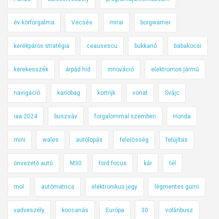
év körforgalma
Vecsés
mirai
borgwarner
kerékpáros stratégia
ceausescu
bukkanó
babakocsi
kerekesszék
árpád híd
innováció
elektromos jármű
navigáció
karlobag
kortrijk
vonat
Svájc
iaa 2024
buszsáv
forgalommal szemben
Honda
mini
wales
autólopás
felelősség
felújítás
önvezető autó
M30
ford focus
kár
tél
mol
autómatrica
elektronikus jegy
légmentes gumi
vadveszély
koccanás
Európa
30
volánbusz