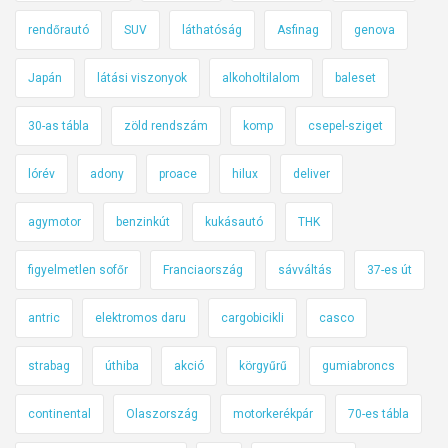
rendőrautó
SUV
láthatóság
Asfinag
genova
Japán
látási viszonyok
alkoholtilalom
baleset
30-as tábla
zöld rendszám
komp
csepel-sziget
lórév
adony
proace
hilux
deliver
agymotor
benzinkút
kukásautó
THK
figyelmetlen sofőr
Franciaország
sávváltás
37-es út
antric
elektromos daru
cargobicikli
casco
strabag
úthiba
akció
körgyűrű
gumiabroncs
continental
Olaszország
motorkerékpár
70-es tábla