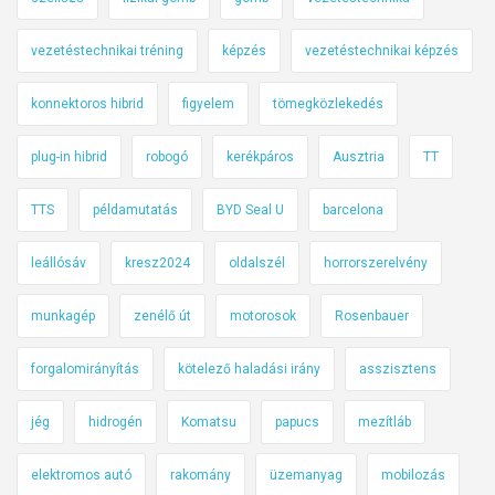
vezetéstechnikai tréning
képzés
vezetéstechnikai képzés
konnektoros hibrid
figyelem
tömegközlekedés
plug-in hibrid
robogó
kerékpáros
Ausztria
TT
TTS
példamutatás
BYD Seal U
barcelona
leállósáv
kresz2024
oldalszél
horrorszerelvény
munkagép
zenélő út
motorosok
Rosenbauer
forgalomirányítás
kötelező haladási irány
asszisztens
jég
hidrogén
Komatsu
papucs
mezítláb
elektromos autó
rakomány
üzemanyag
mobilozás