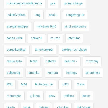
mesterséges intelligencia
gck
up and charge
induktív töltés
Tang
Seal U
Yangwang U8
európai autóipar
nyilvános töltő
vinci autoroutes
párizs 2024
deliver 9
m1-m7
ételfutár
cargo kerékpár
teherkerékpár
elektromos robogó
repülő autó
hibrid
hatótáv
SeaLion 7
mozdony
sebesség
amerika
kamera
ferihegy
pihenőhely
M35
M44
biztonsági öv
USPS
Cobra
motorozás
új kresz
phev
traffibox
dekor
bírság
batyk
időskor
világítás
bukósisak