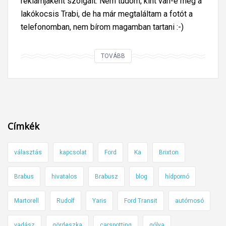
reklámjaként szolgált. Nem tudom, kint van-e még a
lakókocsis Trabi, de ha már megtaláltam a fotót a
telefonomban, nem bírom magamban tartani :-)
T
TOVÁBB
r
a
b
i
-
Címkék
i
n
választás
kapcsolat
Ford
Ka
Brixton
s
t
Brabus
hivatalos
Brabusz
blog
hídpornó
a
l
Martorell
Rudolf
Yaris
Ford Transit
autómosó
l
á
vadász
gördeszka
carspotting
gólya