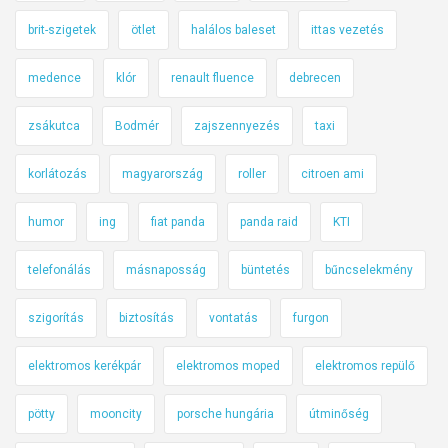
brit-szigetek
ötlet
halálos baleset
ittas vezetés
medence
klór
renault fluence
debrecen
zsákutca
Bodmér
zajszennyezés
taxi
korlátozás
magyarország
roller
citroen ami
humor
ing
fiat panda
panda raid
KTI
telefonálás
másnaposság
büntetés
bűncselekmény
szigorítás
biztosítás
vontatás
furgon
elektromos kerékpár
elektromos moped
elektromos repülő
pötty
mooncity
porsche hungária
útminőség