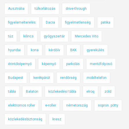
Ausztrália
túlkorlátozás
drive-through
figyelemelterelés
Dacia
figyelmetlenség
patika
tűz
kilincs
gyógyszertár
Mercedes Vito
hyundai
kona
kérdőív
BKK
gyerekülés
érintőképernyő
képernyő
parkolás
mentőfolyosó
Budapest
kerékpárút
rendőrség
mobiltelefon
tábla
Balaton
közlekedési tábla
elroq
zöld
elektromos roller
e-roller
németország
sopron. pötty
közlekedésbiztonság
kresz