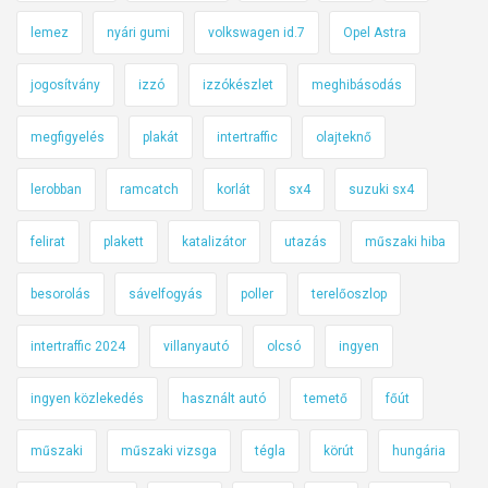
lemez
nyári gumi
volkswagen id.7
Opel Astra
jogosítvány
izzó
izzókészlet
meghibásodás
megfigyelés
plakát
intertraffic
olajteknő
lerobban
ramcatch
korlát
sx4
suzuki sx4
felirat
plakett
katalizátor
utazás
műszaki hiba
besorolás
sávelfogyás
poller
terelőoszlop
intertraffic 2024
villanyautó
olcsó
ingyen
ingyen közlekedés
használt autó
temető
főút
műszaki
műszaki vizsga
tégla
körút
hungária