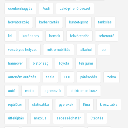
cserbenhagyás
Audi
Lakó-pihenő övezet
horvátország
karbantartás
büntetőpont
tankolás
lidl
karácsony
homok
fekvőrendőr
teherautó
veszélyes helyzet
mikromobilitás
alkohol
bor
hannover
biztonság
Toyota
téli gumi
autonóm autózás
tesla
LED
párásodás
zebra
autó
motor
agresszió
elektromos busz
repülőtér
statisztika
gyerekek
Kína
kresz tábla
útfelújítás
maxxus
sebességhatár
útépítés