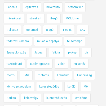
e
Lánchíd
építkezés
mixerautó
betonmixer
n
mixerkocsi
street art
libegő
MOL Limo
trolibusz
sorompó
alagút
1-es út
BKV
fedélzeti kamera
m3-as autópálya
félsorompó
Spanyolország
Jaguar
felicia
pickup
diy
tűzoltóautó
autómegosztó
Volán
hülyenév
metró
BMW
motoros
Frankfurt
Finnország
környezetvédelem
kereszteződés
kerülő
M0
Barkas
kelenvölgy
büntetőfékezés
embléma