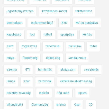
jogosítványszerzés
közlekedési morál
feketedoboz
bem rakpart
elektromos hajó
BYD
M7-es autópálya
kapubejáró
foci
futball
sportpálya
kerítés
swift
fogyasztás
teherbicikli
biciklisáv
töltés
kutya
fantomcég
dobós cég
vandalizmus
szerbia
GTI
hamisítás
alvázszám
visszaélés
lámpa
szár
záróvonal
vezetésre alkalmasság
követési távolság
elalvás
régi autó
kijelző
villanybicikli
Csehország
prizma
Opel
CD