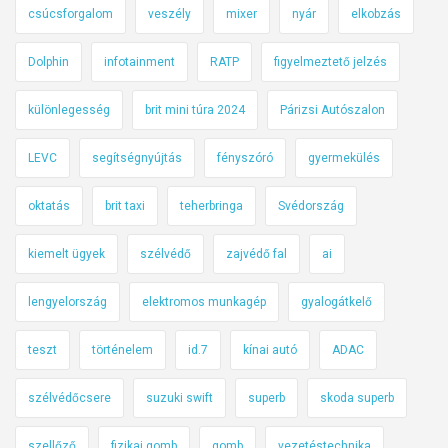
csúcsforgalom
veszély
mixer
nyár
elkobzás
Dolphin
infotainment
RATP
figyelmeztető jelzés
különlegesség
brit mini túra 2024
Párizsi Autószalon
LEVC
segítségnyújtás
fényszóró
gyermekülés
oktatás
brit taxi
teherbringa
Svédország
kiemelt ügyek
szélvédő
zajvédő fal
ai
lengyelország
elektromos munkagép
gyalogátkelő
teszt
történelem
id.7
kínai autó
ADAC
szélvédőcsere
suzuki swift
superb
skoda superb
szellőző
fizikai gomb
gomb
vezetéstechnika