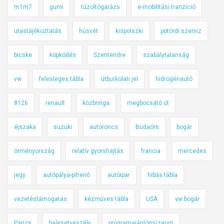
m1m7
gumi
tűzoltógarázs
e-mobilitási tranzíció
utastájékoztatás
húsvét
kispolszki
pötördi szerviz
bicske
köpködés
Szentendre
szabálytalanság
vw
felesleges tábla
útburkolati jel
hidrogénautó
8126
renault
közbringa
megbocsátó út
éjszaka
suzuki
autóroncs
Budaörs
bogár
örményország
relatív gyorshajtás
francia
mercedes
jegy
autópálya-pihenő
autóipar
hibás tábla
vezetéstámogatás
kézműves tábla
USA
vw bogár
Párizs
balesetveszély
programajánlómúzeum