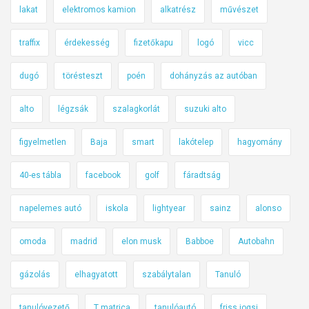
lakat
elektromos kamion
alkatrész
művészet
traffix
érdekesség
fizetőkapu
logó
vicc
dugó
törésteszt
poén
dohányzás az autóban
alto
légzsák
szalagkorlát
suzuki alto
figyelmetlen
Baja
smart
lakótelep
hagyomány
40-es tábla
facebook
golf
fáradtság
napelemes autó
iskola
lightyear
sainz
alonso
omoda
madrid
elon musk
Babboe
Autobahn
gázolás
elhagyatott
szabálytalan
Tanuló
tanulóvezető
T matrica
tanulóautó
friss jogsi