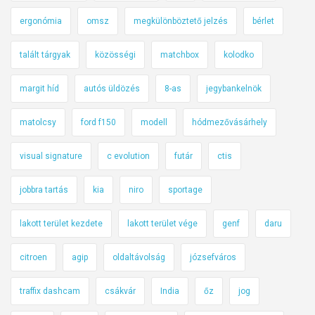
ergonómia
omsz
megkülönböztető jelzés
bérlet
talált tárgyak
közösségi
matchbox
kolodko
margit híd
autós üldözés
8-as
jegybankelnök
matolcsy
ford f150
modell
hódmezővásárhely
visual signature
c evolution
futár
ctis
jobbra tartás
kia
niro
sportage
lakott terület kezdete
lakott terület vége
genf
daru
citroen
agip
oldaltávolság
józsefváros
traffix dashcam
csákvár
India
őz
jog