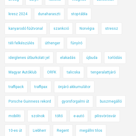
kresz 2024
dunaharaszti
stop-tábla
kanyarodó fűútvonal
szankció
Norvégia
stressz
téli felkészülés
úthenger
fűnyíró
ideiglenes útburkolati jel
elakadás
újbuda
torlódás
Magyar Autóklub
ORFK
talicska
tengeralattjáró
traffipack
traffipax
önjáró akkumulátor
Porsche Guinness rekord
gyorsforgalmi út
buszmegálló
mobiliti
szolnok
töltő
e-autó
pilisvörösvár
10-es út
Liebherr
Regent
megállni tilos