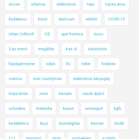
vicces
villamos
elektromos
hajó
toyota prius
Budakeszi
közút
dashcam
reklám
COVID-19
Urban Collëctif
ICE
opel frontera
Isuzu
3-as metró
megállás
4-es út
sávlezárás
főpolgármester
videó
EU
tréler
hirdetés
matrica
mini countryman
elektromos bányagép
hülye kiírás
zene
Kanada
vasúti átjáró
szlovákia
Hollandia
kaiyun
avtoexport
kgfb
kerékbilincs
busz
közvilágítás
kamion
bicikli
112
terepjáró
járda
autóreklám
szabály