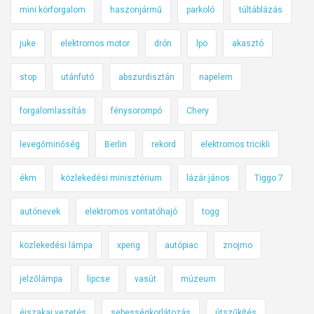
mini körforgalom
haszonjármű
parkoló
túltáblázás
juke
elektromos motor
drón
lpö
akasztó
stop
utánfutó
abszurdisztán
napelem
forgalomlassítás
fénysorompó
Chery
levegőminőség
Berlin
rekord
elektromos tricikli
ékm
közlekedési minisztérium
lázár jános
Tiggo 7
autónevek
elektromos vontatóhajó
togg
közlekedési lámpa
xpeng
autópiac
znojmo
jelzőlámpa
lipcse
vasút
múzeum
éjszakai vezetés
sebességkorlátozás
útszűkítés