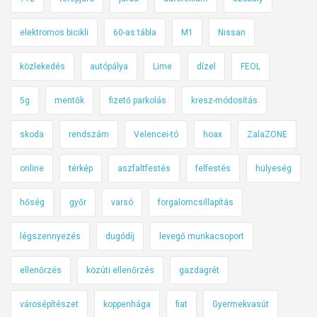
elektromos bicikli
60-as tábla
M1
Nissan
közlekedés
autópálya
Lime
dízel
FEOL
5g
mentők
fizető parkolás
kresz-módosítás
skoda
rendszám
Velencei-tó
hoax
ZalaZONE
online
térkép
aszfaltfestés
felfestés
hülyeség
hőség
győr
varsó
forgalomcsillapítás
légszennyezés
dugódíj
levegő munkacsoport
ellenőrzés
közúti ellenőrzés
gazdagrét
városépítészet
koppenhága
fiat
Gyermekvasút