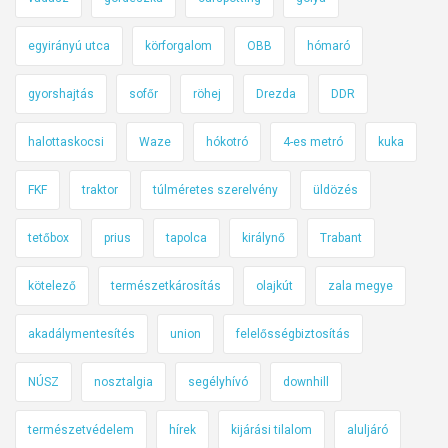
c
egyirányú utca
körforgalom
OBB
hómaró
i
ó
gyorshajtás
sofőr
röhej
Drezda
DDR
a
d
halottaskocsi
Waze
hókotró
4-es metró
kuka
r
e
FKF
traktor
túlméretes szerelvény
üldözés
z
d
tetőbox
prius
tapolca
királynő
Trabant
a
i
kötelező
természetkárosítás
olajkút
zala megye
r
akadálymentesítés
union
felelősségbiztosítás
e
p
NÚSZ
nosztalgia
segélyhívó
downhill
t
é
természetvédelem
hírek
kijárási tilalom
aluljáró
r