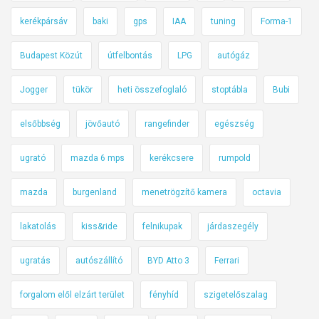
kerékpársáv
baki
gps
IAA
tuning
Forma-1
Budapest Közút
útfelbontás
LPG
autógáz
Jogger
tükör
heti összefoglaló
stoptábla
Bubi
elsőbbség
jövőautó
rangefinder
egészség
ugrató
mazda 6 mps
kerékcsere
rumpold
mazda
burgenland
menetrögzítő kamera
octavia
lakatolás
kiss&ride
felnikupak
járdaszegély
ugratás
autószállító
BYD Atto 3
Ferrari
forgalom elől elzárt terület
fényhíd
szigetelőszalag