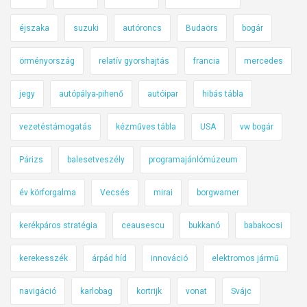
éjszaka
suzuki
autóroncs
Budaörs
bogár
örményország
relatív gyorshajtás
francia
mercedes
jegy
autópálya-pihenő
autóipar
hibás tábla
vezetéstámogatás
kézműves tábla
USA
vw bogár
Párizs
balesetveszély
programajánlómúzeum
év körforgalma
Vecsés
mirai
borgwarner
kerékpáros stratégia
ceausescu
bukkanó
babakocsi
kerekesszék
árpád híd
innováció
elektromos jármű
navigáció
karlobag
kortrijk
vonat
Svájc