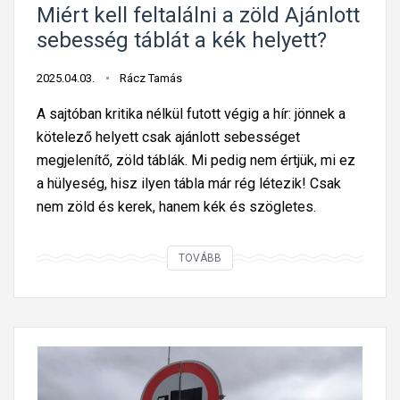
h
Miért kell feltalálni a zöld Ajánlott
g
a
sebesség táblát a kék helyett?
y
t
a
a
2025.04.03.
Rácz Tamás
s
f
A sajtóban kritika nélkül futott végig a hír: jönnek a
o
i
kötelező helyett csak ajánlott sebességet
k
g
megjelenítő, zöld táblák. Mi pedig nem értjük, mi ez
i
y
a hülyeség, hisz ilyen tábla már rég létezik! Csak
n
e
nem zöld és kerek, hanem kék és szögletes.
d
l
o
m
k
M
e
TOVÁBB
o
i
t
l
é
l
a
r
e
t
t
n
l
k
s
a
e
é