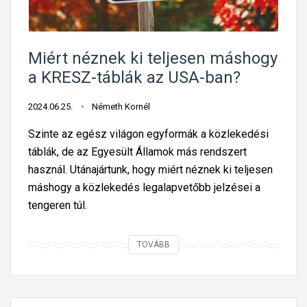
v
z
e
l
z
e
Miért néznek ki teljesen máshogy
e
k
a KRESZ-táblák az USA-ban?
t
e
é
d
2024.06.25.
Németh Kornél
s
é
Szinte az egész világon egyformák a közlekedési
k
s
táblák, de az Egyesült Államok más rendszert
ö
i
használ. Utánajártunk, hogy miért néznek ki teljesen
z
t
máshogy a közlekedés legalapvetőbb jelzései a
b
á
tengeren túl.
e
b
n
l
m
M
TOVÁBB
á
e
i
t
g
é
k
l
r
i