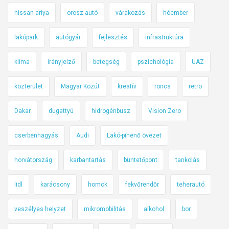
nissan ariya
orosz autó
várakozás
hóember
lakópark
autógyár
fejlesztés
infrastruktúra
klíma
irányjelző
betegség
pszichológia
UAZ
közterület
Magyar Közút
kreatív
roncs
retro
Dakar
dugattyú
hidrogénbusz
Vision Zero
cserbenhagyás
Audi
Lakó-pihenő övezet
horvátország
karbantartás
büntetőpont
tankolás
lidl
karácsony
homok
fekvőrendőr
teherautó
veszélyes helyzet
mikromobilitás
alkohol
bor