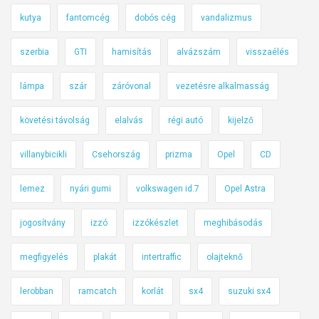
kutya
fantomcég
dobós cég
vandalizmus
szerbia
GTI
hamisítás
alvázszám
visszaélés
lámpa
szár
záróvonal
vezetésre alkalmasság
követési távolság
elalvás
régi autó
kijelző
villanybicikli
Csehország
prizma
Opel
CD
lemez
nyári gumi
volkswagen id.7
Opel Astra
jogosítvány
izzó
izzókészlet
meghibásodás
megfigyelés
plakát
intertraffic
olajteknő
lerobban
ramcatch
korlát
sx4
suzuki sx4