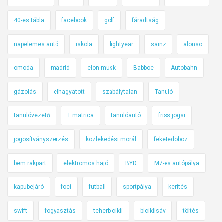
40-es tábla
facebook
golf
fáradtság
napelemes autó
iskola
lightyear
sainz
alonso
omoda
madrid
elon musk
Babboe
Autobahn
gázolás
elhagyatott
szabálytalan
Tanuló
tanulóvezető
T matrica
tanulóautó
friss jogsi
jogosítványszerzés
közlekedési morál
feketedoboz
bem rakpart
elektromos hajó
BYD
M7-es autópálya
kapubejáró
foci
futball
sportpálya
kerítés
swift
fogyasztás
teherbicikli
biciklisáv
töltés