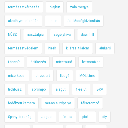
K
természetkárosítás
olajkút
zala megye
R
akadálymentesítés
union
felelősségbiztosítás
E
S
NÚSZ
nosztalgia
segélyhívó
downhill
Z
-
természetvédelem
hírek
kijárási tilalom
aluljáró
t
á
Lánchíd
építkezés
mixerautó
betonmixer
b
l
mixerkocsi
street art
libegő
MOL Limo
a
f
trolibusz
sorompó
alagút
1-es út
BKV
o
r
fedélzeti kamera
m3-as autópálya
félsorompó
m
Spanyolország
Jaguar
felicia
pickup
diy
á
j