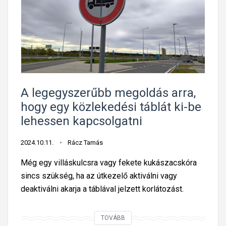
n
l
g
k
l
é
o
f
r
r
e
t
l
l
!
á
t
t
a
A legegyszerűbb megoldás arra,
o
l
hogy egy közlekedési táblát ki-be
z
á
lehessen kapcsolgatni
ó
l
t
n
2024.10.11.
Rácz Tamás
á
i
Még egy villáskulcsra vagy fekete kukászacskóra
b
a
sincs szükség, ha az útkezelő aktiválni vagy
l
z
deaktiválni akarja a táblával jelzett korlátozást.
a
ö
k
l
A
TOVÁBB
ö
d