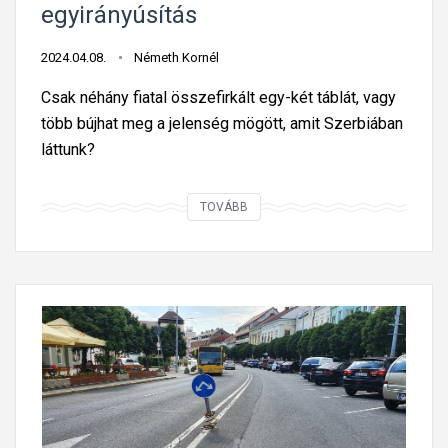
e
egyirányúsítás
á
g
k
y
2024.04.08.
Németh Kornél
a
t
Csak néhány fiatal összefirkált egy-két táblát, vagy
z
á
több bújhat meg a jelenség mögött, amit Szerbiában
U
b
láttunk?
S
l
A
á
N
-
TOVÁBB
n
e
b
:
m
a
é
t
n
r
e
?
d
t
e
s
k
z
e
e
s
t