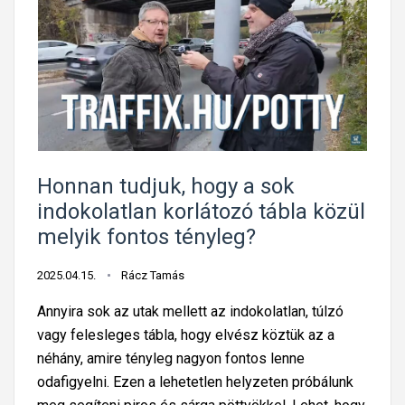
t
r
e
r
a
k
é
n
e
s
c
d
z
i
é
t
a
s
á
a
i
b
u
t
Honnan tudjuk, hogy a sok
l
t
á
indokolatlan korlátozó tábla közül
á
ó
b
melyik fontos tényleg?
t
p
l
a
á
á
2025.04.15.
Rácz Tamás
k
l
k
Annyira sok az utak mellett az indokolatlan, túlzó
a
y
S
vagy felesleges tábla, hogy elvész köztük az a
r
á
p
néhány, amire tényleg nagyon fontos lenne
s
k
a
odafigyelni. Ezen a lehetetlen helyzeten próbálunk
z
o
n