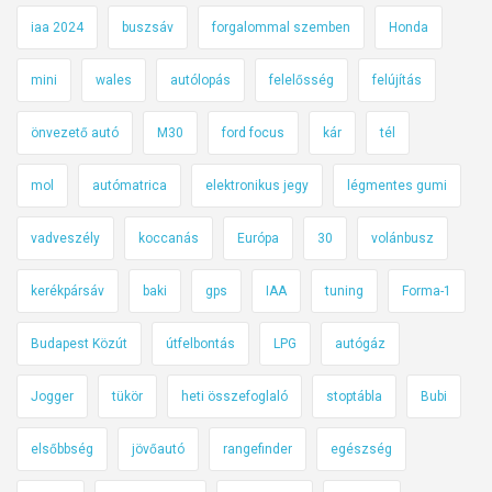
iaa 2024
buszsáv
forgalommal szemben
Honda
mini
wales
autólopás
felelősség
felújítás
önvezető autó
M30
ford focus
kár
tél
mol
autómatrica
elektronikus jegy
légmentes gumi
vadveszély
koccanás
Európa
30
volánbusz
kerékpársáv
baki
gps
IAA
tuning
Forma-1
Budapest Közút
útfelbontás
LPG
autógáz
Jogger
tükör
heti összefoglaló
stoptábla
Bubi
elsőbbség
jövőautó
rangefinder
egészség