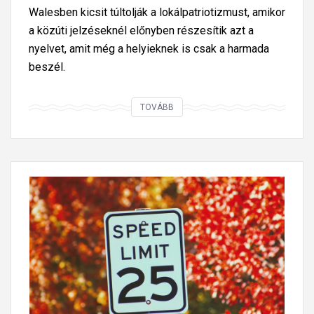
l
n
á
Walesben kicsit túltolják a lokálpatriotizmust, amikor
d
y
b
a közúti jelzéseknél előnyben részesítik azt a
á
l
l
nyelvet, amit még a helyieknek is csak a harmada
s
e
á
beszél.
a
g
t
r
?
a
M
TOVÁBB
r
k
i
a
é
t
,
k
t
h
h
e
o
e
n
g
l
n
y
y
é
e
e
l
g
t
,
y
t
h
k
?
a
ö