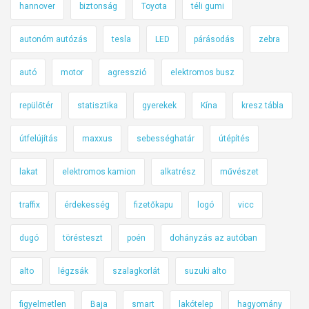
hannover
biztonság
Toyota
téli gumi
autonóm autózás
tesla
LED
párásodás
zebra
autó
motor
agresszió
elektromos busz
repülőtér
statisztika
gyerekek
Kína
kresz tábla
útfelújítás
maxxus
sebességhatár
útépítés
lakat
elektromos kamion
alkatrész
művészet
traffix
érdekesség
fizetőkapu
logó
vicc
dugó
törésteszt
poén
dohányzás az autóban
alto
légzsák
szalagkorlát
suzuki alto
figyelmetlen
Baja
smart
lakótelep
hagyomány