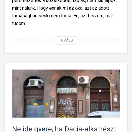
peremezettek a közlekedési táblák, nem sík lapok,
mint nálunk. Hogy ennek mi az oka, azt az adott
társaságban senki nem tudta. Én, azt hiszem, már
tudom.
R
TOVÁBB
á
j
ö
t
t
ü
n
k
,
m
i
Ne ide gyere, ha Dacia-alkatrészt
é