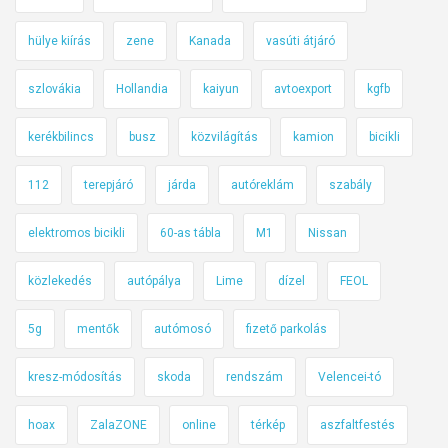
t
t
hülye kiírás
zene
Kanada
vasúti átjáró
T
a
szlovákia
Hollandia
kaiyun
avtoexport
kgfb
p
kerékbilincs
busz
közvilágítás
kamion
bicikli
o
l
112
terepjáró
járda
autóreklám
szabály
c
á
elektromos bicikli
60-as tábla
M1
Nissan
n
közlekedés
autópálya
Lime
dízel
FEOL
5g
mentők
autómosó
fizető parkolás
kresz-módosítás
skoda
rendszám
Velencei-tó
hoax
ZalaZONE
online
térkép
aszfaltfestés