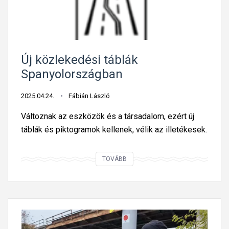
e
i
h
t
a
á
s
b
Új közlekedési táblák
z
l
Spanyolországban
é
a
p
j
2025.04.24.
Fábián László
D
e
a
Változnak az eszközök és a társadalom, ezért új
l
c
táblák és piktogramok kellenek, vélik az illetékesek.
e
i
n
a
t
Ú
TOVÁBB
-
m
j
a
e
k
l
g
ö
k
a
z
a
f
l