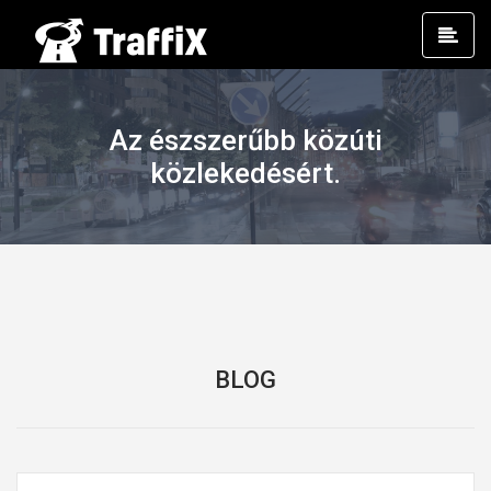
Prim
Men
Az észszerűbb közúti
közlekedésért.
BLOG