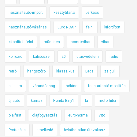
használtautó-import
kesztyűtartó
barkács
használtautó-vásárlás
Euro NCAP
felni
kifordított
kifordított felni
münchen
homokvihar
vihar
korrózió
kábítószer
20
utasvédelem
rádió
retró
hangszóró
klasszikus
Lada
zsiguli
belgium
várandósság
hólánc
fenntartható mobilitás
új autó
kamaz
Honda E:ny1
la
motorhiba
olajfüst
olajfogyasztás
euro-norma
Vito
Portugália
emelkedő
beláthatatlan útszakasz