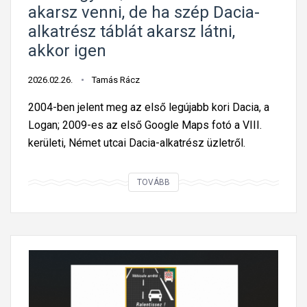
akarsz venni, de ha szép Dacia-
r
alkatrész táblát akarsz látni,
t
akkor igen
m
á
2026.02.26.
Tamás Rácz
s
m
2004-ben jelent meg az első legújabb kori Dacia, a
i
Logan; 2009-es az első Google Maps fotó a VIII.
l
kerületi, Német utcai Dacia-alkatrész üzletről.
y
e
N
TOVÁBB
n
e
e
i
k
d
a
e
z
g
o
y
s
e