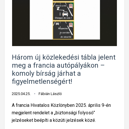
z
r
t
e
r
,
á
h
k
a
t
D
á
a
Három új közlekedési tábla jelent
b
c
meg a francia autópályákon –
l
i
komoly bírság járhat a
á
a
figyelmetlenségért!
k
-
,
a
2025.04.25.
Fábián László
m
l
i
k
A francia Hivatalos Közlönyben 2025. április 9-én
n
a
megjelent rendelet a „biztonsági folyosó”
t
t
jelzéseket beépíti a közúti jelzések közé.
a
r