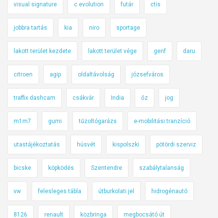
visual signature
c evolution
futár
ctis
jobbra tartás
kia
niro
sportage
lakott terület kezdete
lakott terület vége
genf
daru
citroen
agip
oldaltávolság
józsefváros
traffix dashcam
csákvár
India
őz
jog
m1m7
gumi
tűzoltógarázs
e-mobilitási tranzíció
utastájékoztatás
húsvét
kispolszki
pötördi szerviz
bicske
köpködés
Szentendre
szabálytalanság
vw
felesleges tábla
útburkolati jel
hidrogénautó
8126
renault
közbringa
megbocsátó út