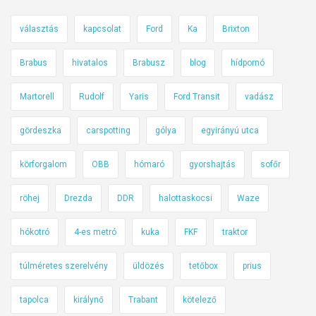
ó
i
g
r
választás
kapcsolat
Ford
Ka
Brixton
e
á
r
n
Brabus
hivatalos
Brabusz
blog
hídpornó
i
y
n
Martorell
Rudolf
Yaris
Ford Transit
vadász
ú
c
s
ű
gördeszka
carspotting
gólya
egyirányú utca
í
F
t
körforgalom
OBB
hómaró
gyorshajtás
sofőr
e
á
l
s
röhej
Drezda
DDR
halottaskocsi
Waze
p
a
hókotró
4-es metró
kuka
FKF
traktor
t
t
túlméretes szerelvény
üldözés
tetőbox
prius
a
n
tapolca
királynő
Trabant
kötelező
ó