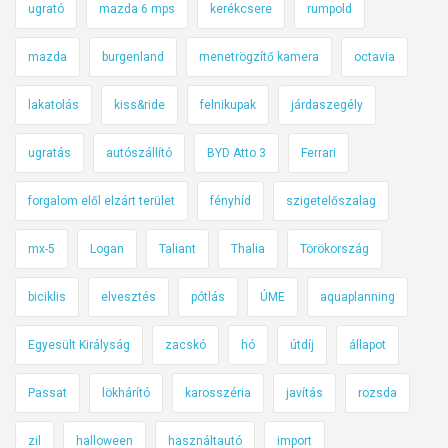
ugrató
mazda 6 mps
kerékcsere
rumpold
mazda
burgenland
menetrögzítő kamera
octavia
lakatolás
kiss&ride
felnikupak
járdaszegély
ugratás
autószállító
BYD Atto 3
Ferrari
forgalom elől elzárt terület
fényhíd
szigetelőszalag
mx-5
Logan
Taliant
Thalia
Törökország
biciklis
elvesztés
pótlás
ÚME
aquaplanning
Egyesült Királyság
zacskó
hó
útdíj
állapot
Passat
lökhárító
karosszéria
javítás
rozsda
zil
halloween
használtautó
import