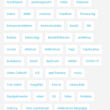
tűzoltóautó
autómegosztó
Volán
hülyenév
á
b
metró
BMW
motoros
Frankfurt
Finnország
a
n
környezetvédelem
kereszteződés
kerülő
M0
r
e
Barkas
kelenvölgy
büntetőfékezés
embléma
i
n
vicces
villamos
elektromos
hajó
toyota prius
k
Budakeszi
közút
dashcam
reklám
COVID-19
a
r
Urban Collëctif
ICE
opel frontera
Isuzu
n
á
3-as metró
megállás
4-es út
sávlezárás
l
ó
főpolgármester
videó
EU
tréler
hirdetés
d
o
matrica
mini countryman
elektromos bányagép