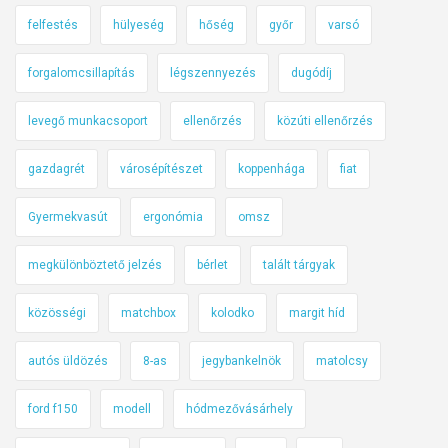
felfestés
hülyeség
hőség
győr
varsó
forgalomcsillapítás
légszennyezés
dugódíj
levegő munkacsoport
ellenőrzés
közúti ellenőrzés
gazdagrét
városépítészet
koppenhága
fiat
Gyermekvasút
ergonómia
omsz
megkülönböztető jelzés
bérlet
talált tárgyak
közösségi
matchbox
kolodko
margit híd
autós üldözés
8-as
jegybankelnök
matolcsy
ford f150
modell
hódmezővásárhely