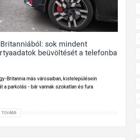
f
m
y
o
n
d
c
e
y
r
f
-Britanniából: sok mindent
n
l
rtyaadatok beüvöltését a telefonba
a
y
u
m
t
d
agy-Britannia más városaiban, kistelepülésein
ó
e
t a parkolás - bár vannak szokatlan és fura
s
r
s
?
z
P
TOVÁBB
o
a
l
r
g
k
á