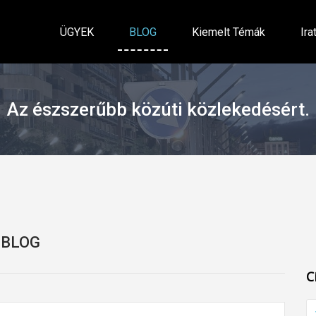
ÜGYEK
BLOG
Kiemelt Témák
Ira
Az észszerűbb közúti közlekedésért.
BLOG
C