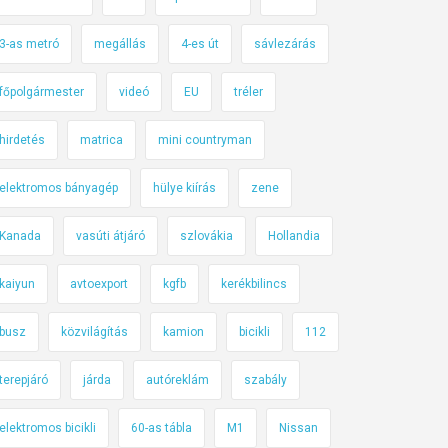
3-as metró
megállás
4-es út
sávlezárás
főpolgármester
videó
EU
tréler
hirdetés
matrica
mini countryman
elektromos bányagép
hülye kiírás
zene
Kanada
vasúti átjáró
szlovákia
Hollandia
kaiyun
avtoexport
kgfb
kerékbilincs
busz
közvilágítás
kamion
bicikli
112
terepjáró
járda
autóreklám
szabály
elektromos bicikli
60-as tábla
M1
Nissan