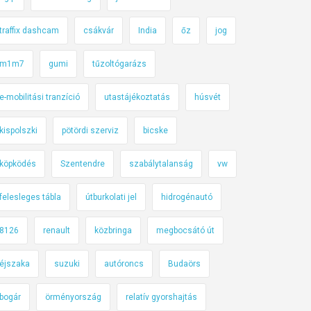
traffix dashcam
csákvár
India
őz
jog
m1m7
gumi
tűzoltógarázs
e-mobilitási tranzíció
utastájékoztatás
húsvét
kispolszki
pötördi szerviz
bicske
köpködés
Szentendre
szabálytalanság
vw
felesleges tábla
útburkolati jel
hidrogénautó
8126
renault
közbringa
megbocsátó út
éjszaka
suzuki
autóroncs
Budaörs
bogár
örményország
relatív gyorshajtás