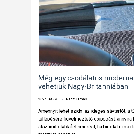
Még egy csodálatos modernau
vehetjük Nagy-Britanniában
2024.08.29.
Rácz Tamás
Amennyit lehet szidni az ideges sávtartót, a 
túllépésére figyelmeztető csipogást, annyira
átszámító táblafelismerést, ha birodalmi mé