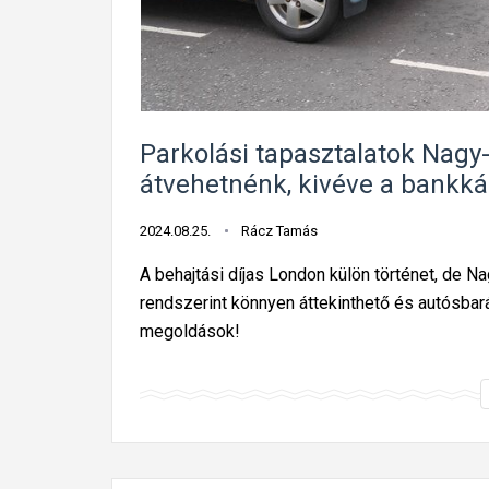
Parkolási tapasztalatok Nagy
átvehetnénk, kivéve a bankká
2024.08.25.
Rácz Tamás
A behajtási díjas London külön történet, de N
rendszerint könnyen áttekinthető és autósbará
megoldások!