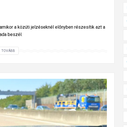
, amikor a közúti jelzéseknél előnyben részesítik azt a
mada beszél.
M
TOVÁBB
i
t
t
e
n
n
é
l
,
h