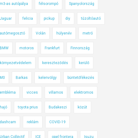
m3-as autópálya
félsorompó
Spanyolország
Jaguar
felicia
pickup
diy
tűzoltóautó
autómegosztó
Volán
hülyenév
metró
BMW
motoros
Frankfurt
Finnország
környezetvédelem
kereszteződés
kerülő
M0
Barkas
kelenvölgy
büntetőfékezés
embléma
vicces
villamos
elektromos
hajó
toyota prius
Budakeszi
közút
dashcam
reklám
COVID-19
Urban Collëctif
ICE
opel frontera
Isuzu