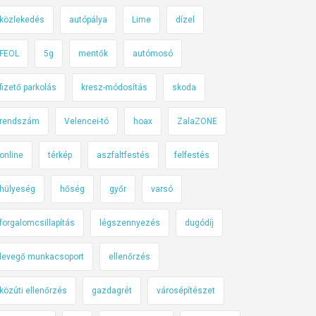
közlekedés
autópálya
Lime
dízel
FEOL
5g
mentők
autómosó
fizető parkolás
kresz-módosítás
skoda
rendszám
Velencei-tó
hoax
ZalaZONE
online
térkép
aszfaltfestés
felfestés
hülyeség
hőség
győr
varsó
forgalomcsillapítás
légszennyezés
dugódíj
levegő munkacsoport
ellenőrzés
közúti ellenőrzés
gazdagrét
városépítészet