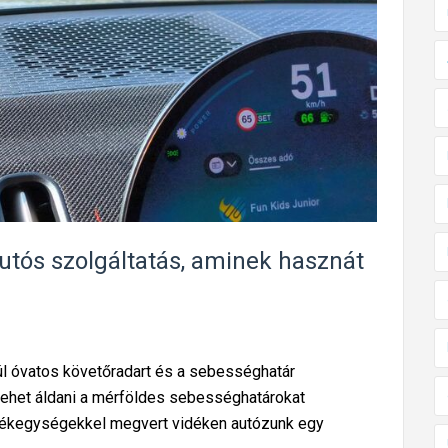
a
v
e
z
e
t
é
s
k
ö
tós szolgáltatás, aminek hasznát
z
b
e
n
túl óvatos követőradart és a sebességhatár
m
 lehet áldani a mérföldes sebességhatárokat
e
rtékegységekkel megvert vidéken autózunk egy
g