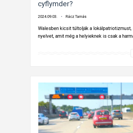
cyflymder?
2024.09.03.
Rácz Tamás
Walesben kicsit túltolják a lokálpatriotizmust
nyelvet, amit még a helyieknek is csak a har