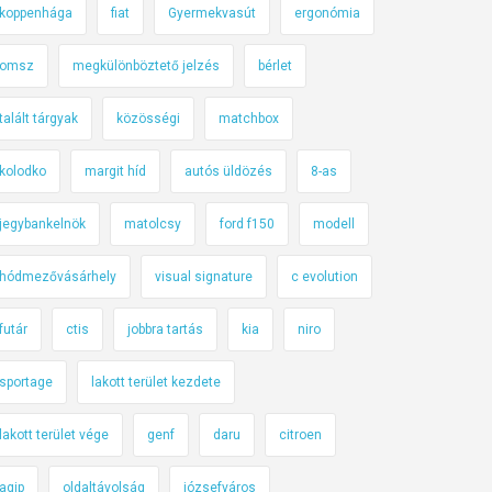
koppenhága
fiat
Gyermekvasút
ergonómia
omsz
megkülönböztető jelzés
bérlet
talált tárgyak
közösségi
matchbox
kolodko
margit híd
autós üldözés
8-as
jegybankelnök
matolcsy
ford f150
modell
hódmezővásárhely
visual signature
c evolution
futár
ctis
jobbra tartás
kia
niro
sportage
lakott terület kezdete
lakott terület vége
genf
daru
citroen
agip
oldaltávolság
józsefváros