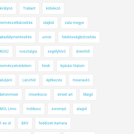
királynő
Trabant
kötelező
természetkárosítás
olajkút
zala megye
akadálymentesítés
union
felelősségbiztosítás
NÚSZ
nosztalgia
segélyhívó
downhill
természetvédelem
hírek
kijárási tilalom
aluljáró
Lánchíd
építkezés
mixerautó
betonmixer
mixerkocsi
street art
libegő
MOL Limo
trolibusz
sorompó
alagút
1-es út
BKV
fedélzeti kamera