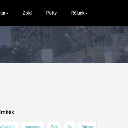
ttár
Zöld
Pötty
Rólunk
ímkék
választás
kapcsolat
Ford
Ka
Brixton