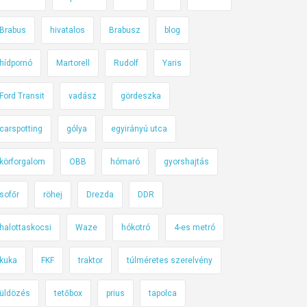
Brabus
hivatalos
Brabusz
blog
hídpornó
Martorell
Rudolf
Yaris
Ford Transit
vadász
gördeszka
carspotting
gólya
egyirányú utca
körforgalom
OBB
hómaró
gyorshajtás
sofőr
röhej
Drezda
DDR
halottaskocsi
Waze
hókotró
4-es metró
kuka
FKF
traktor
túlméretes szerelvény
üldözés
tetőbox
prius
tapolca