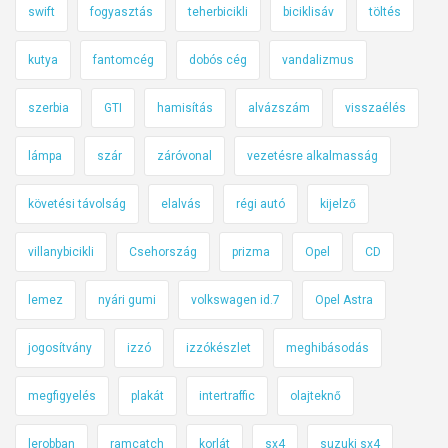
swift
fogyasztás
teherbicikli
biciklisáv
töltés
kutya
fantomcég
dobós cég
vandalizmus
szerbia
GTI
hamisítás
alvázszám
visszaélés
lámpa
szár
záróvonal
vezetésre alkalmasság
követési távolság
elalvás
régi autó
kijelző
villanybicikli
Csehország
prizma
Opel
CD
lemez
nyári gumi
volkswagen id.7
Opel Astra
jogosítvány
izzó
izzókészlet
meghibásodás
megfigyelés
plakát
intertraffic
olajteknő
lerobban
ramcatch
korlát
sx4
suzuki sx4