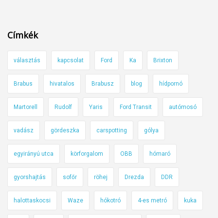
b
s
7
a
b
b
j
Címkék
a
e
i
l
v
t
e
választás
kapcsolat
Ford
Ka
Brixton
e
t
s
z
h
Brabus
hivatalos
Brabusz
blog
hídpornó
e
e
o
t
t
n
Martorell
Rudolf
Yaris
Ford Transit
autómosó
a
ő
a
z
n
t
vadász
gördeszka
carspotting
gólya
M
ö
0
egyirányú utca
körforgalom
OBB
hómaró
b
-
b
s
gyorshajtás
sofőr
röhej
Drezda
DDR
s
o
á
n
halottaskocsi
Waze
hókotró
4-es metró
kuka
v
(