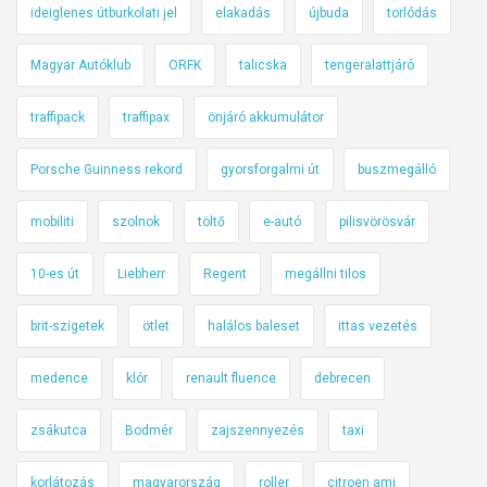
ideiglenes útburkolati jel
elakadás
újbuda
torlódás
Magyar Autóklub
ORFK
talicska
tengeralattjáró
traffipack
traffipax
önjáró akkumulátor
Porsche Guinness rekord
gyorsforgalmi út
buszmegálló
mobiliti
szolnok
töltő
e-autó
pilisvörösvár
10-es út
Liebherr
Regent
megállni tilos
brit-szigetek
ötlet
halálos baleset
ittas vezetés
medence
klór
renault fluence
debrecen
zsákutca
Bodmér
zajszennyezés
taxi
korlátozás
magyarország
roller
citroen ami