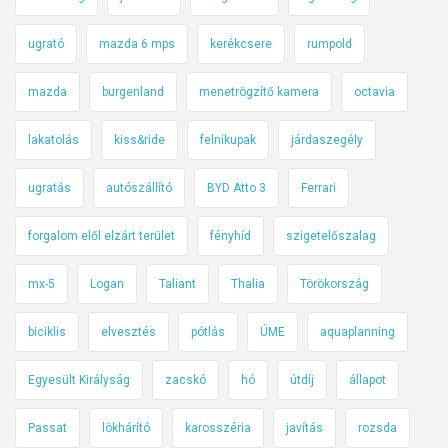
ugrató
mazda 6 mps
kerékcsere
rumpold
mazda
burgenland
menetrögzítő kamera
octavia
lakatolás
kiss&ride
felnikupak
járdaszegély
ugratás
autószállító
BYD Atto 3
Ferrari
forgalom elől elzárt terület
fényhíd
szigetelőszalag
mx-5
Logan
Taliant
Thalia
Törökország
biciklis
elvesztés
pótlás
ÚME
aquaplanning
Egyesült Királyság
zacskó
hó
útdíj
állapot
Passat
lökhárító
karosszéria
javítás
rozsda