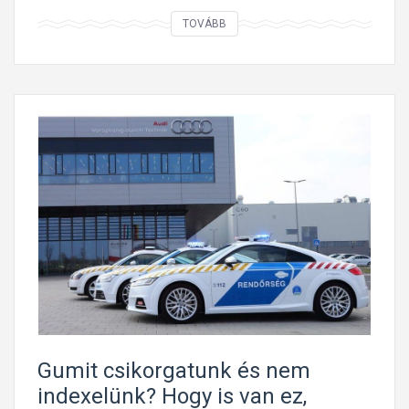
A
TOVÁBB
m
i
k
o
r
v
e
z
e
t
s
z
,
m
Gumit csikorgatunk és nem
i
indexelünk? Hogy is van ez,
n