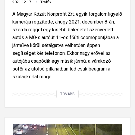
e
2021.12.17.
Traffix
k
z
A Magyar Közút Nonprofit Zrt. egyik forgalomfigyelő
l
,
kamerája rögzítette, ahogy 2021. december 8-án,
i
B
szerda reggel egy kisebb balesetet szenvedett
s
i
autós a M0-s autóút 11-es főúti csomópontjában a
n
z
járműve körül sétálgatva vélhetően éppen
e
t
segítséget kér telefonon. Ekkor nagy erővel az
k
o
autójába csapódik egy másik jármű, a várakozó
á
s
sofőr az utolsó pillanatban tud csak beugrani a
l
ú
szalagkorlát mögé.
l
r
f
?
e
V
TOVÁBB
l
é
j
g
e
s
b
ő
b
p