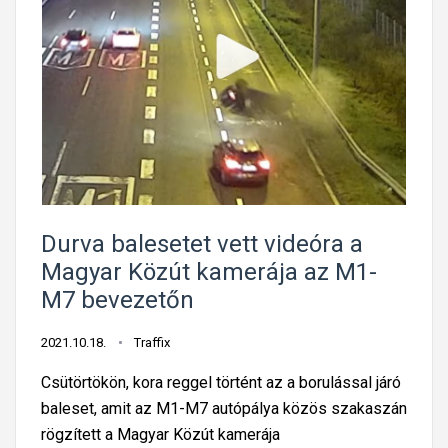
?
i
l
l
a
n
a
t
b
a
Durva balesetet vett videóra a
n
Magyar Közút kamerája az M1-
u
M7 bevezetőn
g
r
2021.10.18.
Traffix
o
t
Csütörtökön, kora reggel történt az a borulással járó
t
baleset, amit az M1-M7 autópálya közös szakaszán
f
rögzített a Magyar Közút kamerája