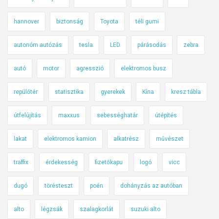
hannover
biztonság
Toyota
téli gumi
autonóm autózás
tesla
LED
párásodás
zebra
autó
motor
agresszió
elektromos busz
repülőtér
statisztika
gyerekek
Kína
kresz tábla
útfelújítás
maxxus
sebességhatár
útépítés
lakat
elektromos kamion
alkatrész
művészet
traffix
érdekesség
fizetőkapu
logó
vicc
dugó
törésteszt
poén
dohányzás az autóban
alto
légzsák
szalagkorlát
suzuki alto