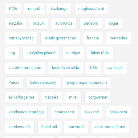
8126
renault
közbringa
megbocsátó út
éjszaka
suzuki
autóroncs
Budaörs
bogár
örményország
relatív gyorshajtás
francia
mercedes
jegy
autópálya-pihenő
autóipar
hibás tábla
vezetéstámogatás
kézműves tábla
USA
vw bogár
Párizs
balesetveszély
programajánlómúzeum
év körforgalma
Vecsés
mirai
borgwarner
kerékpáros stratégia
ceausescu
bukkanó
babakocsi
kerekesszék
árpád híd
innováció
elektromos jármű