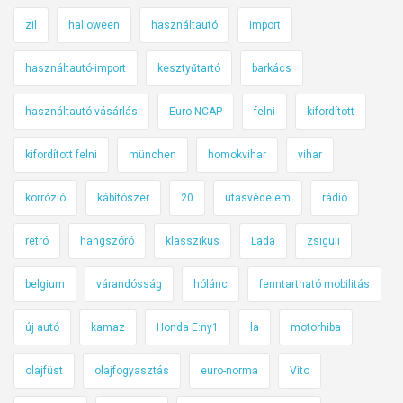
zil
halloween
használtautó
import
használtautó-import
kesztyűtartó
barkács
használtautó-vásárlás
Euro NCAP
felni
kifordított
kifordított felni
münchen
homokvihar
vihar
korrózió
kábítószer
20
utasvédelem
rádió
retró
hangszóró
klasszikus
Lada
zsiguli
belgium
várandósság
hólánc
fenntartható mobilitás
új autó
kamaz
Honda E:ny1
la
motorhiba
olajfüst
olajfogyasztás
euro-norma
Vito