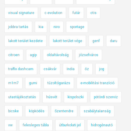
visual signature
c evolution
futár
ctis
jobbra tartás
kia
niro
sportage
lakott terület kezdete
lakott terület vége
genf
daru
citroen
agip
oldaltávolság
józsefváros
traffix dashcam
csákvár
India
őz
jog
m1m7
gumi
tűzoltógarázs
e-mobilitási tranzíció
utastájékoztatás
húsvét
kispolszki
pötördi szerviz
bicske
köpködés
Szentendre
szabálytalanság
vw
felesleges tábla
útburkolati jel
hidrogénautó