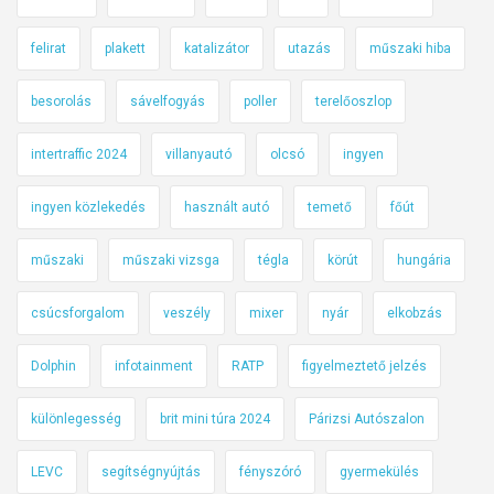
felirat
plakett
katalizátor
utazás
műszaki hiba
besorolás
sávelfogyás
poller
terelőoszlop
intertraffic 2024
villanyautó
olcsó
ingyen
ingyen közlekedés
használt autó
temető
főút
műszaki
műszaki vizsga
tégla
körút
hungária
csúcsforgalom
veszély
mixer
nyár
elkobzás
Dolphin
infotainment
RATP
figyelmeztető jelzés
különlegesség
brit mini túra 2024
Párizsi Autószalon
LEVC
segítségnyújtás
fényszóró
gyermekülés