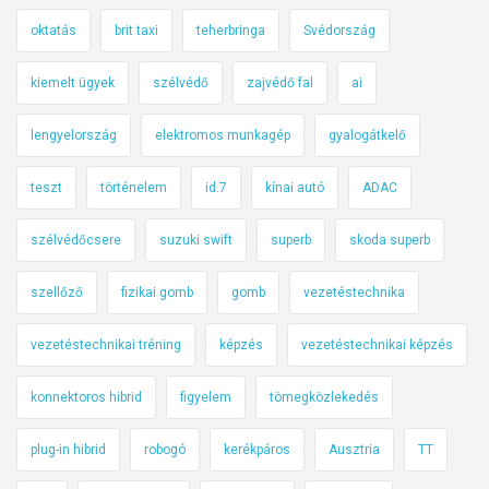
oktatás
brit taxi
teherbringa
Svédország
kiemelt ügyek
szélvédő
zajvédő fal
ai
lengyelország
elektromos munkagép
gyalogátkelő
teszt
történelem
id.7
kínai autó
ADAC
szélvédőcsere
suzuki swift
superb
skoda superb
szellőző
fizikai gomb
gomb
vezetéstechnika
vezetéstechnikai tréning
képzés
vezetéstechnikai képzés
konnektoros hibrid
figyelem
tömegközlekedés
plug-in hibrid
robogó
kerékpáros
Ausztria
TT