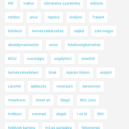
o
v
FKF
traktor
túlméretes szerelvény
üldözés
s
i
k
tetőbox
prius
tapolca
királynő
Trabant
d
ö
e
r
kötelező
természetkárosítás
olajkút
zala megye
ó
f
)
akadálymentesítés
union
felelősségbiztosítás
o
r
NÚSZ
nosztalgia
segélyhívó
downhill
g
a
természetvédelem
hírek
kijárási tilalom
aluljáró
l
m
Lánchíd
építkezés
mixerautó
betonmixer
a
k
mixerkocsi
street art
libegő
MOL Limo
k
a
trolibusz
sorompó
alagút
1-es út
BKV
l
!
fedélzeti kamera
m3-as autópálya
félsorompó