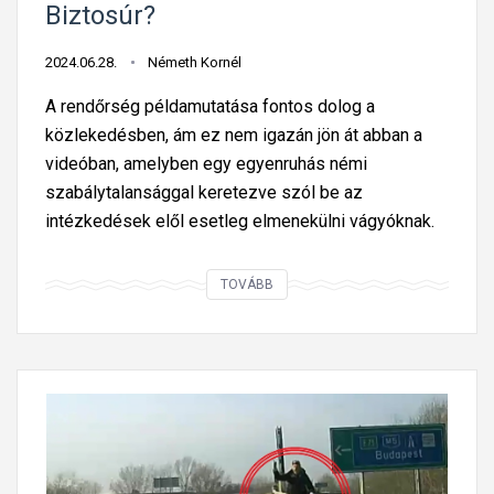
Biztosúr?
d
e
2024.06.28.
Németh Kornél
n
v
A rendőrség példamutatása fontos dolog a
á
közlekedésben, ám ez nem igazán jön át abban a
r
videóban, amelyben egy egyenruhás némi
h
szabálytalansággal keretezve szól be az
a
intézkedések elől esetleg elmenekülni vágyóknak.
t
–
G
TOVÁBB
d
u
í
m
j
i
n
t
y
c
e
s
r
i