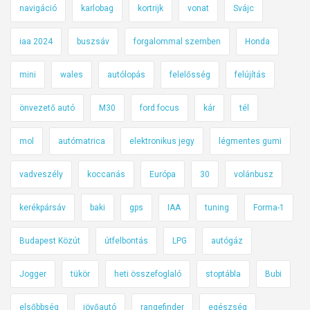
navigáció
karlobag
kortrijk
vonat
Svájc
iaa 2024
buszsáv
forgalommal szemben
Honda
mini
wales
autólopás
felelősség
felújítás
önvezető autó
M30
ford focus
kár
tél
mol
autómatrica
elektronikus jegy
légmentes gumi
vadveszély
koccanás
Európa
30
volánbusz
kerékpársáv
baki
gps
IAA
tuning
Forma-1
Budapest Közút
útfelbontás
LPG
autógáz
Jogger
tükör
heti összefoglaló
stoptábla
Bubi
elsőbbség
jövőautó
rangefinder
egészség