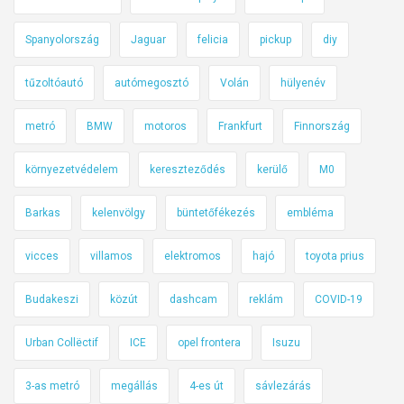
-
Spanyolország
Jaguar
felicia
pickup
diy
T
r
tűzoltóautó
autómegosztó
Volán
hülyenév
a
ff
metró
BMW
motoros
Frankfurt
Finnország
i
x
környezetvédelem
kereszteződés
kerülő
M0
Barkas
kelenvölgy
büntetőfékezés
embléma
vicces
villamos
elektromos
hajó
toyota prius
Budakeszi
közút
dashcam
reklám
COVID-19
Urban Collëctif
ICE
opel frontera
Isuzu
3-as metró
megállás
4-es út
sávlezárás