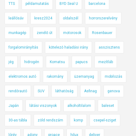
TTS
példamutatás
BYD Seal U
barcelona
leállósáv
kresz2024
oldalszél
horrorszerelvény
munkagép
zenélő út
motorosok
Rosenbauer
forgalomirányítás
kötelező haladási irány
asszisztens
jég
hidrogén
Komatsu
papucs
mezítláb
elektromos autó
rakomány
üzemanyag
mobilozás
rendőrautó
SUV
láthatóság
Asfinag
genova
Japán
látási viszonyok
alkoholtilalom
baleset
30-as tábla
zöld rendszám
komp
csepel-sziget
lórév
adony
proace
hilux
deliver