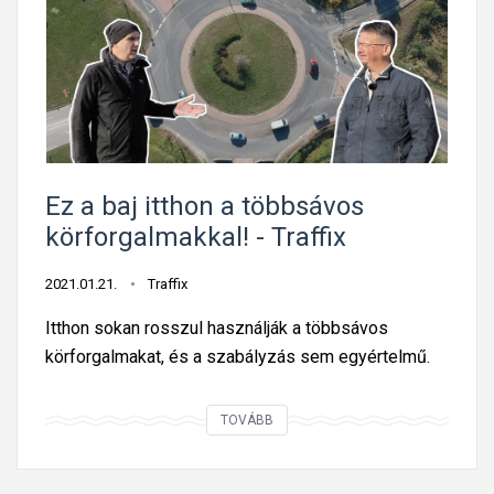
ö
r
z
ö
ú
s
t
e
k
n
a
é
m
l
Ez a baj itthon a többsávos
e
e
körforgalmakkal! - Traffix
r
t
á
v
2021.01.21.
Traffix
j
e
a
Itthon sokan rosszul használják a többsávos
s
a
körforgalmakat, és a szabályzás sem egyértelmű.
z
z
é
M
E
TOVÁBB
l
1
z
y
-
a
e
M