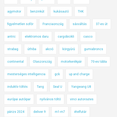
agymotor
benzinkút
kukásautó
THK
figyelmetlen sofőr
Franciaország
sávváltás
37-es út
antric
elektromos daru
cargobicikli
casco
strabag
úthiba
akció
körgyűrű
gumiabroncs
continental
Olaszország
motorkerékpár
70-es tábla
mesterséges intelligencia
gck
up and charge
induktív töltés
Tang
Seal U
Yangwang U8
európai autóipar
nyilvános töltő
vinci autoroutes
párizs 2024
deliver 9
m1-m7
ételfutár