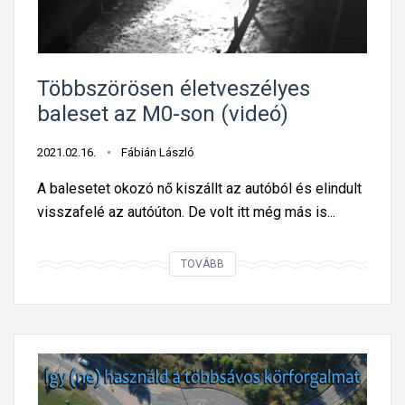
s
t
a
t
u
v
t
i
Többszörösen életveszélyes
ó
d
baleset az M0-son (videó)
ú
e
t
ó
2021.02.16.
Fábián László
o
r
A balesetet okozó nő kiszállt az autóból és elindult
n
a
visszafelé az autóúton. De volt itt még más is...
a
M
T
TOVÁBB
a
ö
g
b
y
b
a
s
r
z
K
ö