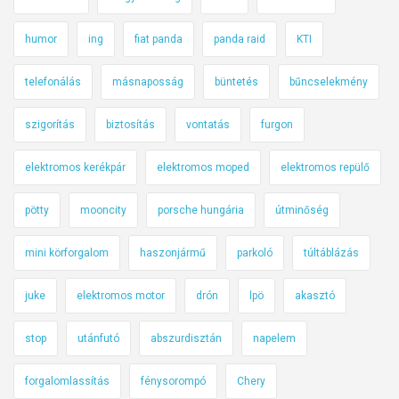
humor
ing
fiat panda
panda raid
KTI
telefonálás
másnaposság
büntetés
bűncselekmény
szigorítás
biztosítás
vontatás
furgon
elektromos kerékpár
elektromos moped
elektromos repülő
pötty
mooncity
porsche hungária
útminőség
mini körforgalom
haszonjármű
parkoló
túltáblázás
juke
elektromos motor
drón
lpö
akasztó
stop
utánfutó
abszurdisztán
napelem
forgalomlassítás
fénysorompó
Chery