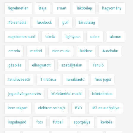
figyelmetlen
Baja
smart
lakótelep
hagyomány
40-es tábla
facebook
golf
fáradtság
napelemes autó
iskola
lightyear
sainz
alonso
omoda
madrid
elon musk
Babboe
Autobahn
gázolás
elhagyatott
szabálytalan
Tanuló
tanulóvezető
T matrica
tanulóautó
friss jogsi
jogosítványszerzés
közlekedési morál
feketedoboz
bem rakpart
elektromos hajó
BYD
M7-es autópálya
kapubejáró
foci
futball
sportpálya
kerítés