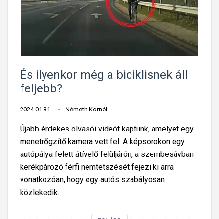
t
k
e
o
s
r
o
g
l
a
a
t
És ilyenkor még a biciklisnek áll
s
u
feljebb?
z
n
k
k
2024.01.31.
Németh Kornél
ö
é
Újabb érdekes olvasói videót kaptunk, amelyet egy
z
s
menetrőgzítő kamera vett fel. A képsorokon egy
l
n
autópálya felett átívelő felüljárón, a szembesávban
e
e
kerékpározó férfi nemtetszését fejezi ki arra
k
m
vonatkozóan, hogy egy autós szabályosan
e
i
közlekedik.
d
n
é
d