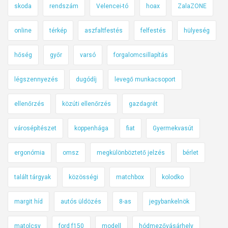
skoda
rendszám
Velencei-tó
hoax
ZalaZONE
online
térkép
aszfaltfestés
felfestés
hülyeség
hőség
győr
varsó
forgalomcsillapítás
légszennyezés
dugódíj
levegő munkacsoport
ellenőrzés
közúti ellenőrzés
gazdagrét
városépítészet
koppenhága
fiat
Gyermekvasút
ergonómia
omsz
megkülönböztető jelzés
bérlet
talált tárgyak
közösségi
matchbox
kolodko
margit híd
autós üldözés
8-as
jegybankelnök
matolcsy
ford f150
modell
hódmezővásárhely