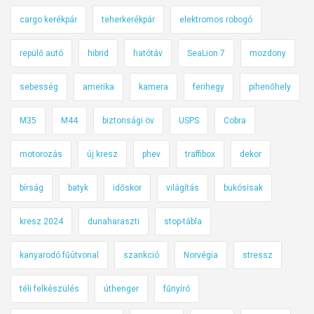
cargo kerékpár
teherkerékpár
elektromos robogó
repülő autó
hibrid
hatótáv
SeaLion 7
mozdony
sebesség
amerika
kamera
ferihegy
pihenőhely
M35
M44
biztonsági öv
USPS
Cobra
motorozás
új kresz
phev
traffibox
dekor
bírság
batyk
időskor
világítás
bukósisak
kresz 2024
dunaharaszti
stop-tábla
kanyarodó fűútvonal
szankció
Norvégia
stressz
téli felkészülés
úthenger
fűnyíró