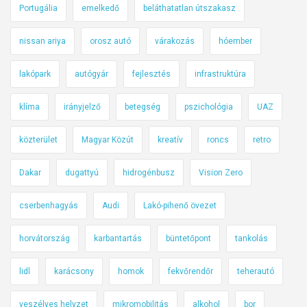
Portugália
emelkedő
beláthatatlan útszakasz
nissan ariya
orosz autó
várakozás
hóember
lakópark
autógyár
fejlesztés
infrastruktúra
klíma
irányjelző
betegség
pszichológia
UAZ
közterület
Magyar Közút
kreatív
roncs
retro
Dakar
dugattyú
hidrogénbusz
Vision Zero
cserbenhagyás
Audi
Lakó-pihenő övezet
horvátország
karbantartás
büntetőpont
tankolás
lidl
karácsony
homok
fekvőrendőr
teherautó
veszélyes helyzet
mikromobilitás
alkohol
bor