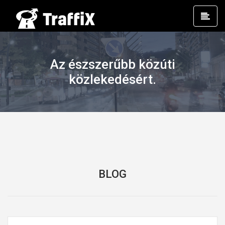
Prim
Men
Az észszerűbb közúti
közlekedésért.
BLOG