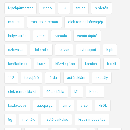
főpolgármester
videó
EU
tréler
hirdetés
matrica
mini countryman
elektromos bányagép
hülye kiírás
zene
Kanada
vasúti átjáró
szlovákia
Hollandia
kaiyun
avtoexport
kgfb
kerékbilincs
busz
közvilágítás
kamion
bicikli
112
terepjáró
járda
autóreklám
szabály
elektromos bicikli
60-as tábla
M1
Nissan
közlekedés
autópálya
Lime
dízel
FEOL
5g
mentők
fizető parkolás
kresz-módosítás