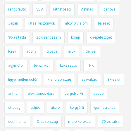
rendőrautó
SUV
láthatóság
Asfinag
genova
Japán
látási viszonyok
alkoholtilalom
baleset
30-as tábla
zöld rendszám
komp
csepel-sziget
lórév
adony
proace
hilux
deliver
agymotor
benzinkút
kukásautó
THK
figyelmetlen sofőr
Franciaország
sávváltás
37-es út
antric
elektromos daru
cargobicikli
casco
strabag
úthiba
akció
körgyűrű
gumiabroncs
continental
Olaszország
motorkerékpár
70-es tábla