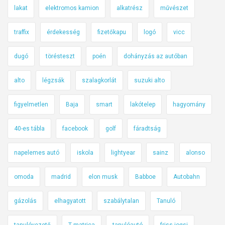
lakat
elektromos kamion
alkatrész
művészet
traffix
érdekesség
fizetőkapu
logó
vicc
dugó
törésteszt
poén
dohányzás az autóban
alto
légzsák
szalagkorlát
suzuki alto
figyelmetlen
Baja
smart
lakótelep
hagyomány
40-es tábla
facebook
golf
fáradtság
napelemes autó
iskola
lightyear
sainz
alonso
omoda
madrid
elon musk
Babboe
Autobahn
gázolás
elhagyatott
szabálytalan
Tanuló
tanulóvezető
T matrica
tanulóautó
friss jogsi