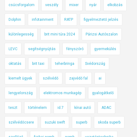
csúcsforgalom
veszély
mixer
nyár
elkobzás
Dolphin
infotainment
RATP
figyelmeztető jelzés
különlegesség
brit mini túra 2024
Párizsi Autószalon
LEVC
segítségnyújtás
fényszóró
gyermekülés
oktatás
brit taxi
teherbringa
Svédország
kiemelt ügyek
szélvédő
zajvédő fal
ai
lengyelország
elektromos munkagép
gyalogátkelő
teszt
történelem
id.7
kínai autó
ADAC
szélvédőcsere
suzuki swift
superb
skoda superb
szellőző
fizikai gomb
gomb
vezetéstechnika