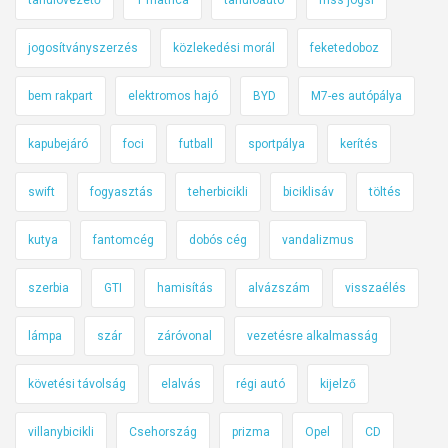
jogosítványszerzés
közlekedési morál
feketedoboz
bem rakpart
elektromos hajó
BYD
M7-es autópálya
kapubejáró
foci
futball
sportpálya
kerítés
swift
fogyasztás
teherbicikli
biciklisáv
töltés
kutya
fantomcég
dobós cég
vandalizmus
szerbia
GTI
hamisítás
alvázszám
visszaélés
lámpa
szár
záróvonal
vezetésre alkalmasság
követési távolság
elalvás
régi autó
kijelző
villanybicikli
Csehország
prizma
Opel
CD