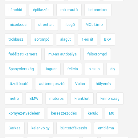
n
Lánchíd
építkezés
mixerautó
betonmixer
z
i
mixerkocsi
street art
libegő
MOL Limo
n
e
trolibusz
sorompó
alagút
1-es út
BKV
s
b
fedélzeti kamera
m3-as autópálya
félsorompó
ő
Spanyolország
Jaguar
felicia
pickup
diy
l
h
tűzoltóautó
autómegosztó
Volán
hülyenév
i
d
metró
BMW
motoros
Frankfurt
Finnország
r
o
környezetvédelem
kereszteződés
kerülő
M0
g
é
Barkas
kelenvölgy
büntetőfékezés
embléma
n