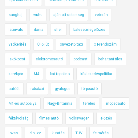
sanghaj
wuhu
ajánlott sebesség
veterán
látnivaló
dánia
shell
balesetmegelőzés
vadkerítés
Üllői út
önvezető taxi
OT-rendszám
lakókocsi
elektromosautó
podcast
behajtani tilos
kerékpár
M4
fiat topolino
közlekedéspolitika
autóút
robotaxi
gyalogos
törpeautó
M1-es autópálya
Nagy-Britannia
terelés
mopedautó
féktávolság
filmes autó
volkswagen
előzés
lovas
id buzz
kutatás
TÜV
felmérés