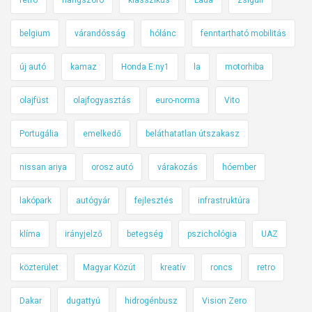
belgium
várandósság
hólánc
fenntartható mobilitás
új autó
kamaz
Honda E:ny1
la
motorhiba
olajfüst
olajfogyasztás
euro-norma
Vito
Portugália
emelkedő
beláthatatlan útszakasz
nissan ariya
orosz autó
várakozás
hóember
lakópark
autógyár
fejlesztés
infrastruktúra
klíma
irányjelző
betegség
pszichológia
UAZ
közterület
Magyar Közút
kreatív
roncs
retro
Dakar
dugattyú
hidrogénbusz
Vision Zero