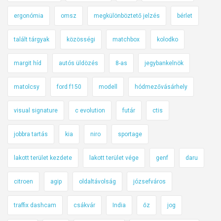
ergonómia
omsz
megkülönböztető jelzés
bérlet
talált tárgyak
közösségi
matchbox
kolodko
margit híd
autós üldözés
8-as
jegybankelnök
matolcsy
ford f150
modell
hódmezővásárhely
visual signature
c evolution
futár
ctis
jobbra tartás
kia
niro
sportage
lakott terület kezdete
lakott terület vége
genf
daru
citroen
agip
oldaltávolság
józsefváros
traffix dashcam
csákvár
India
őz
jog