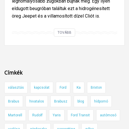
leghomályosabb zugokban bújnak meg. Egy ilyen
eldugott beugróban találtuk ezt a hidrogénesített
öreg Jeepet és a villamosított dízel Cliót is.
D
TOVÁBB
í
z
e
l
a
Címkék
u
t
választás
kapcsolat
Ford
Ka
Brixton
ó
b
Brabus
hivatalos
Brabusz
blog
hídpornó
ó
l
Martorell
Rudolf
Yaris
Ford Transit
autómosó
e
vadász
gördeszka
carspotting
gólya