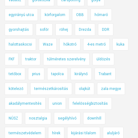
l
e
egyirányú utca
körforgalom
OBB
hómaró
k
t
gyorshajtás
sofőr
röhej
Drezda
DDR
r
o
halottaskocsi
Waze
hókotró
4-es metró
kuka
m
o
FKF
traktor
túlméretes szerelvény
üldözés
s
t
tetőbox
prius
tapolca
királynő
Trabant
,
V
kötelező
természetkárosítás
olajkút
zala megye
8
akadálymentesítés
union
felelősségbiztosítás
-
a
NÚSZ
nosztalgia
segélyhívó
downhill
s
b
természetvédelem
hírek
kijárási tilalom
aluljáró
e