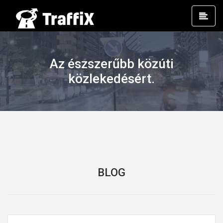
Prim
Men
Az észszerűbb közúti
közlekedésért.
BLOG