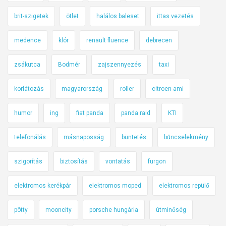
brit-szigetek
ötlet
halálos baleset
ittas vezetés
medence
klór
renault fluence
debrecen
zsákutca
Bodmér
zajszennyezés
taxi
korlátozás
magyarország
roller
citroen ami
humor
ing
fiat panda
panda raid
KTI
telefonálás
másnaposság
büntetés
bűncselekmény
szigorítás
biztosítás
vontatás
furgon
elektromos kerékpár
elektromos moped
elektromos repülő
pötty
mooncity
porsche hungária
útminőség