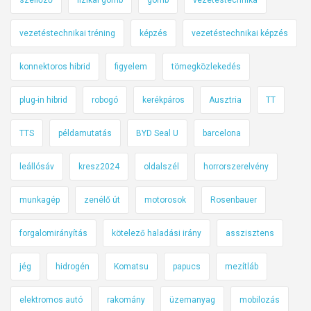
vezetéstechnikai tréning
képzés
vezetéstechnikai képzés
konnektoros hibrid
figyelem
tömegközlekedés
plug-in hibrid
robogó
kerékpáros
Ausztria
TT
TTS
példamutatás
BYD Seal U
barcelona
leállósáv
kresz2024
oldalszél
horrorszerelvény
munkagép
zenélő út
motorosok
Rosenbauer
forgalomirányítás
kötelező haladási irány
asszisztens
jég
hidrogén
Komatsu
papucs
mezítláb
elektromos autó
rakomány
üzemanyag
mobilozás