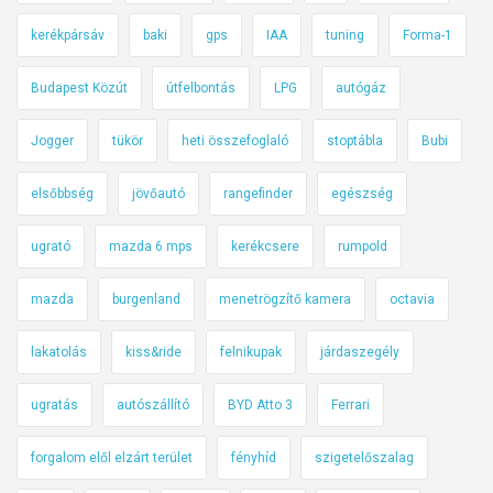
kerékpársáv
baki
gps
IAA
tuning
Forma-1
Budapest Közút
útfelbontás
LPG
autógáz
Jogger
tükör
heti összefoglaló
stoptábla
Bubi
elsőbbség
jövőautó
rangefinder
egészség
ugrató
mazda 6 mps
kerékcsere
rumpold
mazda
burgenland
menetrögzítő kamera
octavia
lakatolás
kiss&ride
felnikupak
járdaszegély
ugratás
autószállító
BYD Atto 3
Ferrari
forgalom elől elzárt terület
fényhíd
szigetelőszalag