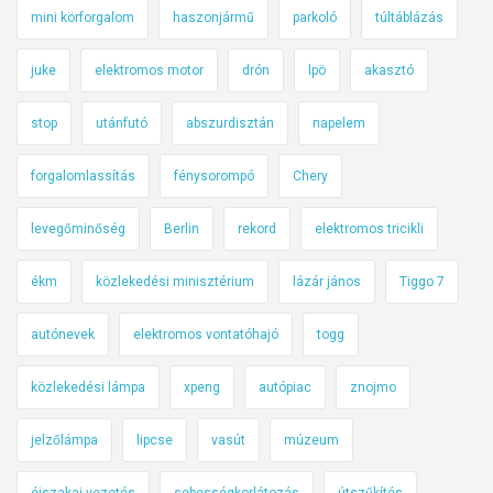
mini körforgalom
haszonjármű
parkoló
túltáblázás
juke
elektromos motor
drón
lpö
akasztó
stop
utánfutó
abszurdisztán
napelem
forgalomlassítás
fénysorompó
Chery
levegőminőség
Berlin
rekord
elektromos tricikli
ékm
közlekedési minisztérium
lázár jános
Tiggo 7
autónevek
elektromos vontatóhajó
togg
közlekedési lámpa
xpeng
autópiac
znojmo
jelzőlámpa
lipcse
vasút
múzeum
éjszakai vezetés
sebességkorlátozás
útszűkítés