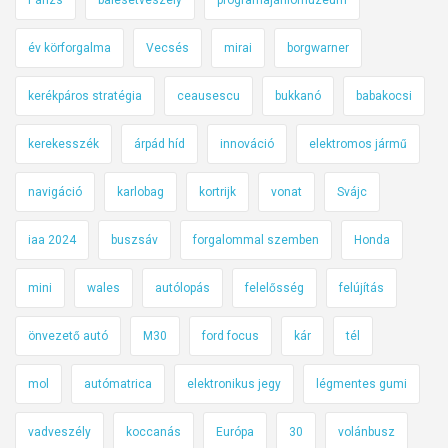
év körforgalma
Vecsés
mirai
borgwarner
kerékpáros stratégia
ceausescu
bukkanó
babakocsi
kerekesszék
árpád híd
innováció
elektromos jármű
navigáció
karlobag
kortrijk
vonat
Svájc
iaa 2024
buszsáv
forgalommal szemben
Honda
mini
wales
autólopás
felelősség
felújítás
önvezető autó
M30
ford focus
kár
tél
mol
autómatrica
elektronikus jegy
légmentes gumi
vadveszély
koccanás
Európa
30
volánbusz