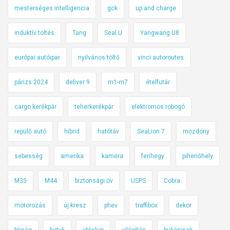
mesterséges intelligencia
gck
up and charge
induktív töltés
Tang
Seal U
Yangwang U8
európai autóipar
nyilvános töltő
vinci autoroutes
párizs 2024
deliver 9
m1-m7
ételfutár
cargo kerékpár
teherkerékpár
elektromos robogó
repülő autó
hibrid
hatótáv
SeaLion 7
mozdony
sebesség
amerika
kamera
ferihegy
pihenőhely
M35
M44
biztonsági öv
USPS
Cobra
motorozás
új kresz
phev
traffibox
dekor
bírság
batyk
időskor
világítás
bukósisak