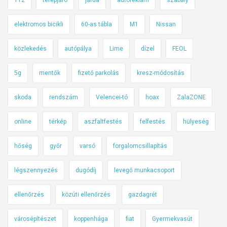
a
n
elektromos bicikli
60-as tábla
M1
Nissan
c
i
közlekedés
autópálya
Lime
dízel
FEOL
a
c
5g
mentők
fizető parkolás
kresz-módosítás
é
g
skoda
rendszám
Velencei-tó
hoax
ZalaZONE
online
térkép
aszfaltfestés
felfestés
hülyeség
hőség
győr
varsó
forgalomcsillapítás
légszennyezés
dugódíj
levegő munkacsoport
ellenőrzés
közúti ellenőrzés
gazdagrét
városépítészet
koppenhága
fiat
Gyermekvasút