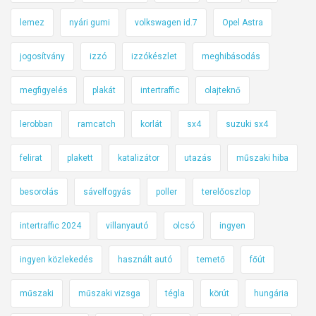
lemez
nyári gumi
volkswagen id.7
Opel Astra
jogosítvány
izzó
izzókészlet
meghibásodás
megfigyelés
plakát
intertraffic
olajteknő
lerobban
ramcatch
korlát
sx4
suzuki sx4
felirat
plakett
katalizátor
utazás
műszaki hiba
besorolás
sávelfogyás
poller
terelőoszlop
intertraffic 2024
villanyautó
olcsó
ingyen
ingyen közlekedés
használt autó
temető
főút
műszaki
műszaki vizsga
tégla
körút
hungária