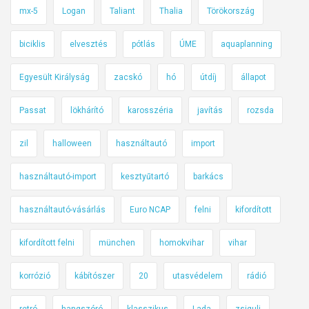
mx-5
Logan
Taliant
Thalia
Törökország
biciklis
elvesztés
pótlás
ÚME
aquaplanning
Egyesült Királyság
zacskó
hó
útdíj
állapot
Passat
lökhárító
karosszéria
javítás
rozsda
zil
halloween
használtautó
import
használtautó-import
kesztyűtartó
barkács
használtautó-vásárlás
Euro NCAP
felni
kifordított
kifordított felni
münchen
homokvihar
vihar
korrózió
kábítószer
20
utasvédelem
rádió
retró
hangszóró
klasszikus
Lada
zsiguli