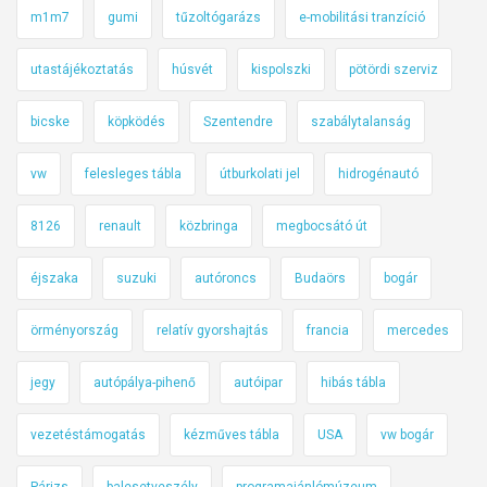
m1m7
gumi
tűzoltógarázs
e-mobilitási tranzíció
utastájékoztatás
húsvét
kispolszki
pötördi szerviz
bicske
köpködés
Szentendre
szabálytalanság
vw
felesleges tábla
útburkolati jel
hidrogénautó
8126
renault
közbringa
megbocsátó út
éjszaka
suzuki
autóroncs
Budaörs
bogár
örményország
relatív gyorshajtás
francia
mercedes
jegy
autópálya-pihenő
autóipar
hibás tábla
vezetéstámogatás
kézműves tábla
USA
vw bogár
Párizs
balesetveszély
programajánlómúzeum