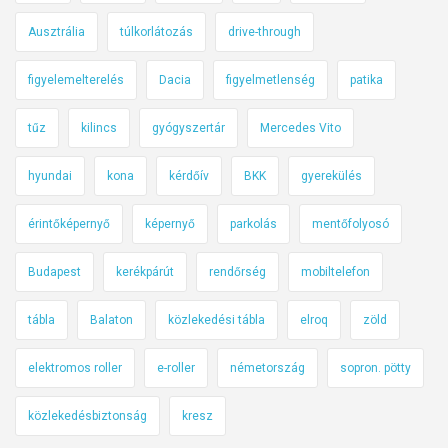
Ausztrália
túlkorlátozás
drive-through
figyelemelterelés
Dacia
figyelmetlenség
patika
tűz
kilincs
gyógyszertár
Mercedes Vito
hyundai
kona
kérdőív
BKK
gyerekülés
érintőképernyő
képernyő
parkolás
mentőfolyosó
Budapest
kerékpárút
rendőrség
mobiltelefon
tábla
Balaton
közlekedési tábla
elroq
zöld
elektromos roller
e-roller
németország
sopron. pötty
közlekedésbiztonság
kresz