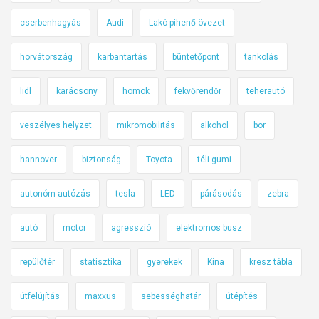
cserbenhagyás
Audi
Lakó-pihenő övezet
horvátország
karbantartás
büntetőpont
tankolás
lidl
karácsony
homok
fekvőrendőr
teherautó
veszélyes helyzet
mikromobilitás
alkohol
bor
hannover
biztonság
Toyota
téli gumi
autonóm autózás
tesla
LED
párásodás
zebra
autó
motor
agresszió
elektromos busz
repülőtér
statisztika
gyerekek
Kína
kresz tábla
útfelújítás
maxxus
sebességhatár
útépítés