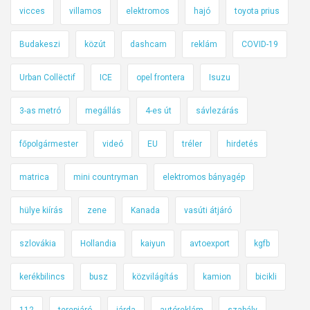
e
vicces
villamos
elektromos
hajó
toyota prius
s
Budakeszi
közút
dashcam
reklám
COVID-19
t
c
Urban Collëctif
ICE
opel frontera
Isuzu
s
i
3-as metró
megállás
4-es út
sávlezárás
n
á
főpolgármester
videó
EU
tréler
hirdetés
l
e
matrica
mini countryman
elektromos bányagép
g
y
hülye kiírás
zene
Kanada
vasúti átjáró
k
i
szlovákia
Hollandia
kaiyun
avtoexport
kgfb
s
kerékbilincs
busz
közvilágítás
kamion
bicikli
f
r
112
terepjáró
járda
autóreklám
szabály