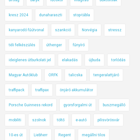
kresz 2024
dunaharaszti
stop-tábla
kanyarodó fűútvonal
szankció
Norvégia
stressz
téli felkészülés
úthenger
fűnyíró
ideiglenes útburkolati jel
elakadás
újbuda
torlódás
Magyar Autóklub
ORFK
talicska
tengeralattjáró
traffipack
traffipax
önjáró akkumulátor
Porsche Guinness rekord
gyorsforgalmi út
buszmegálló
mobiliti
szolnok
töltő
e-autó
pilisvörösvár
10-es út
Liebherr
Regent
megállni tilos