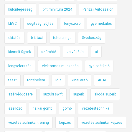
különlegesség
brit mini túra 2024
Párizsi Autószalon
LEVC
segítségnyújtás
fényszóró
gyermekülés
oktatás
brit taxi
teherbringa
Svédország
kiemelt ügyek
szélvédő
zajvédő fal
ai
lengyelország
elektromos munkagép
gyalogátkelő
teszt
történelem
id.7
kínai autó
ADAC
szélvédőcsere
suzuki swift
superb
skoda superb
szellőző
fizikai gomb
gomb
vezetéstechnika
vezetéstechnikai tréning
képzés
vezetéstechnikai képzés