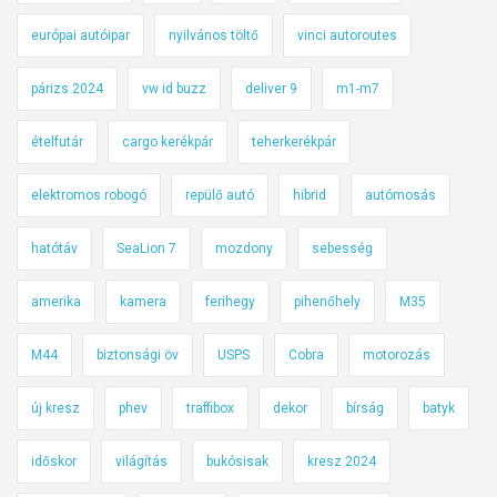
európai autóipar
nyilvános töltő
vinci autoroutes
párizs 2024
vw id buzz
deliver 9
m1-m7
ételfutár
cargo kerékpár
teherkerékpár
elektromos robogó
repülő autó
hibrid
autómosás
hatótáv
SeaLion 7
mozdony
sebesség
amerika
kamera
ferihegy
pihenőhely
M35
M44
biztonsági öv
USPS
Cobra
motorozás
új kresz
phev
traffibox
dekor
bírság
batyk
időskor
világítás
bukósisak
kresz 2024