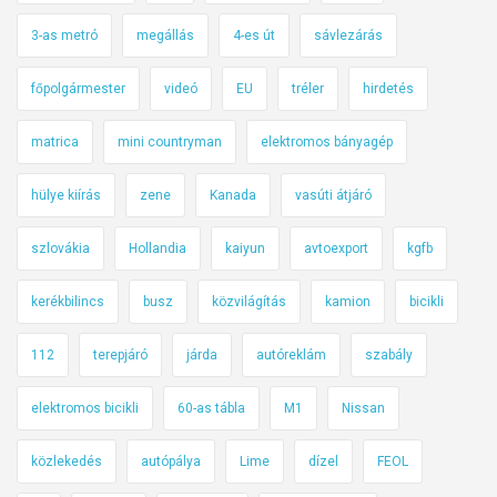
3-as metró
megállás
4-es út
sávlezárás
főpolgármester
videó
EU
tréler
hirdetés
matrica
mini countryman
elektromos bányagép
hülye kiírás
zene
Kanada
vasúti átjáró
szlovákia
Hollandia
kaiyun
avtoexport
kgfb
kerékbilincs
busz
közvilágítás
kamion
bicikli
112
terepjáró
járda
autóreklám
szabály
elektromos bicikli
60-as tábla
M1
Nissan
közlekedés
autópálya
Lime
dízel
FEOL