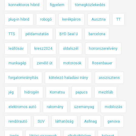
konnektoros hibrid
figyelem
tömegközlekedés
plug-in hibrid
robogó
kerékpáros
Ausztria
TT
TTS
példamutatás
BYD Seal U
barcelona
leállósáv
kresz2024
oldalszél
horrorszerelvény
munkagép
zenélő út
motorosok
Rosenbauer
forgalomirányítás
kötelező haladási irány
asszisztens
jég
hidrogén
Komatsu
papucs
mezítláb
elektromos autó
rakomány
üzemanyag
mobilozás
rendőrautó
SUV
láthatóság
Asfinag
genova
Japán
látási viszonyok
alkoholtilalom
baleset