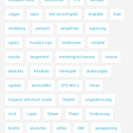
Jogger
tükör
heti összefoglaló
stoptábla
Bubi
elsőbbség
jövőautó
rangefinder
egészség
ugrató
mazda 6 mps
kerékcsere
rumpold
mazda
burgenland
menetrögzítő kamera
octavia
lakatolás
kiss&ride
felnikupak
járdaszegély
ugratás
autószállító
BYD Atto 3
Ferrari
forgalom elől elzárt terület
fényhíd
szigetelőszalag
mx-5
Logan
Taliant
Thalia
Törökország
biciklis
elvesztés
pótlás
ÚME
aquaplanning