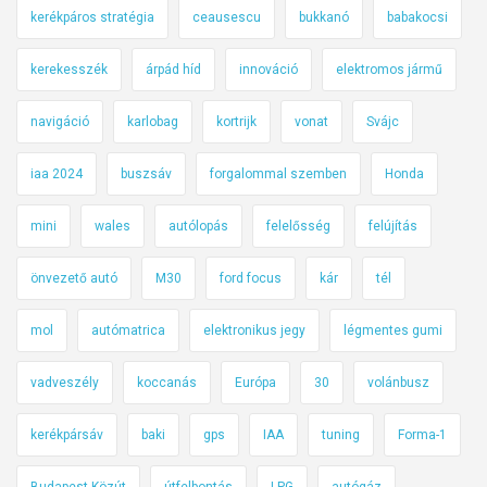
kerékpáros stratégia
ceausescu
bukkanó
babakocsi
kerekesszék
árpád híd
innováció
elektromos jármű
navigáció
karlobag
kortrijk
vonat
Svájc
iaa 2024
buszsáv
forgalommal szemben
Honda
mini
wales
autólopás
felelősség
felújítás
önvezető autó
M30
ford focus
kár
tél
mol
autómatrica
elektronikus jegy
légmentes gumi
vadveszély
koccanás
Európa
30
volánbusz
kerékpársáv
baki
gps
IAA
tuning
Forma-1
Budapest Közút
útfelbontás
LPG
autógáz