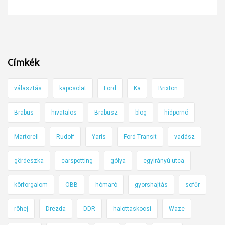
g
y
m
ú
l
Címkék
i
k
választás
kapcsolat
Ford
Ka
Brixton
e
l
Brabus
hivatalos
Brabusz
blog
hídpornó
a
z
Martorell
Rudolf
Yaris
Ford Transit
vadász
S
X
gördeszka
carspotting
gólya
egyirányú utca
4
körforgalom
OBB
hómaró
gyorshajtás
sofőr
d
i
röhej
Drezda
DDR
halottaskocsi
Waze
c