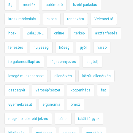
5g
mentők
autómosó
fizető parkolás
kresz-módosítás
skoda
rendszám
Velencei-tó
hoax
ZalaZONE
online
térkép
aszfaltfestés
felfestés
hülyeség
hőség
győr
varsó
forgalomcsillapítás
légszennyezés
dugódíj
levegő munkacsoport
ellenőrzés
közúti ellenőrzés
gazdagrét
városépítészet
koppenhága
fiat
Gyermekvasút
ergonómia
omsz
megkülönböztető jelzés
bérlet
talált tárgyak
közösségi
matchbox
kolodko
margit híd