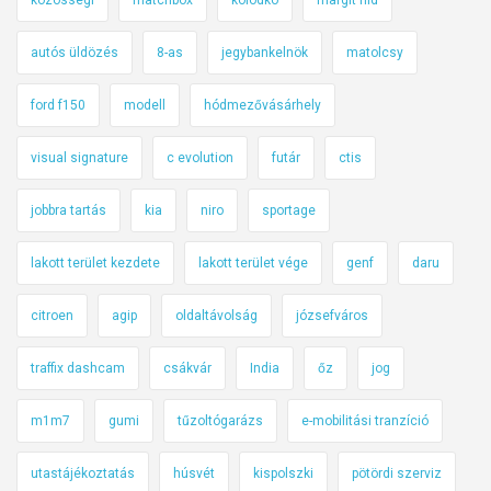
autós üldözés
8-as
jegybankelnök
matolcsy
ford f150
modell
hódmezővásárhely
visual signature
c evolution
futár
ctis
jobbra tartás
kia
niro
sportage
lakott terület kezdete
lakott terület vége
genf
daru
citroen
agip
oldaltávolság
józsefváros
traffix dashcam
csákvár
India
őz
jog
m1m7
gumi
tűzoltógarázs
e-mobilitási tranzíció
utastájékoztatás
húsvét
kispolszki
pötördi szerviz