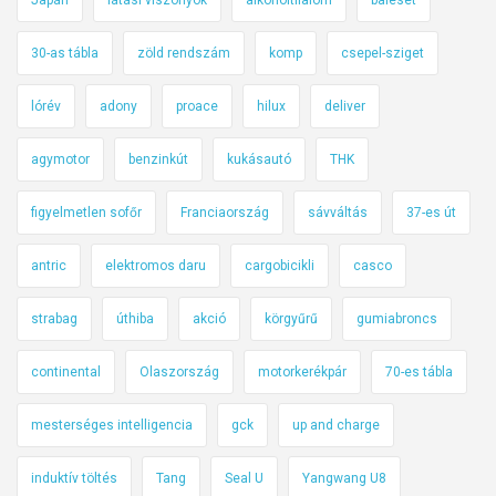
30-as tábla
zöld rendszám
komp
csepel-sziget
lórév
adony
proace
hilux
deliver
agymotor
benzinkút
kukásautó
THK
figyelmetlen sofőr
Franciaország
sávváltás
37-es út
antric
elektromos daru
cargobicikli
casco
strabag
úthiba
akció
körgyűrű
gumiabroncs
continental
Olaszország
motorkerékpár
70-es tábla
mesterséges intelligencia
gck
up and charge
induktív töltés
Tang
Seal U
Yangwang U8