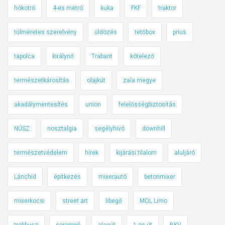
s
hókotró
4-es metró
kuka
FKF
traktor
ő
s
túlméretes szerelvény
üldözés
tetőbox
prius
é
g
tapolca
királynő
Trabant
kötelező
e
természetkárosítás
olajkút
zala megye
akadálymentesítés
union
felelősségbiztosítás
NÚSZ
nosztalgia
segélyhívó
downhill
természetvédelem
hírek
kijárási tilalom
aluljáró
Lánchíd
építkezés
mixerautó
betonmixer
mixerkocsi
street art
libegő
MOL Limo
trolibusz
sorompó
alagút
1-es út
BKV