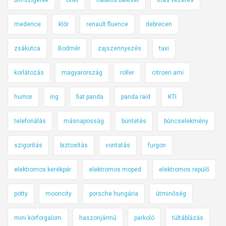
medence
klór
renault fluence
debrecen
zsákutca
Bodmér
zajszennyezés
taxi
korlátozás
magyarország
roller
citroen ami
humor
ing
fiat panda
panda raid
KTI
telefonálás
másnaposság
büntetés
bűncselekmény
szigorítás
biztosítás
vontatás
furgon
elektromos kerékpár
elektromos moped
elektromos repülő
pötty
mooncity
porsche hungária
útminőség
mini körforgalom
haszonjármű
parkoló
túltáblázás