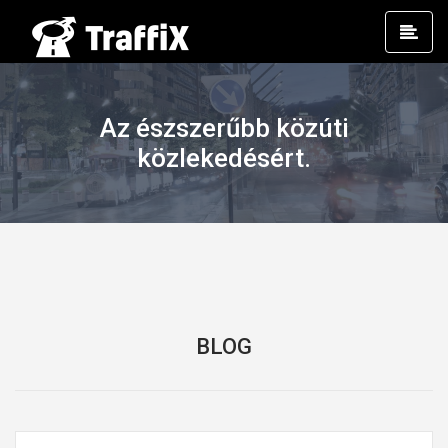
Prim
Men
Az észszerűbb közúti
közlekedésért.
BLOG