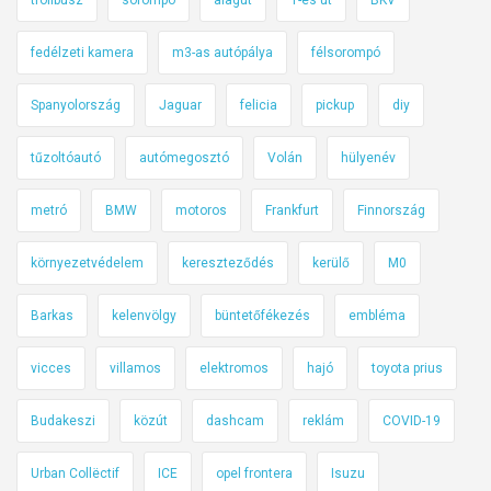
fedélzeti kamera
m3-as autópálya
félsorompó
Spanyolország
Jaguar
felicia
pickup
diy
tűzoltóautó
autómegosztó
Volán
hülyenév
metró
BMW
motoros
Frankfurt
Finnország
környezetvédelem
kereszteződés
kerülő
M0
Barkas
kelenvölgy
büntetőfékezés
embléma
vicces
villamos
elektromos
hajó
toyota prius
Budakeszi
közút
dashcam
reklám
COVID-19
Urban Collëctif
ICE
opel frontera
Isuzu