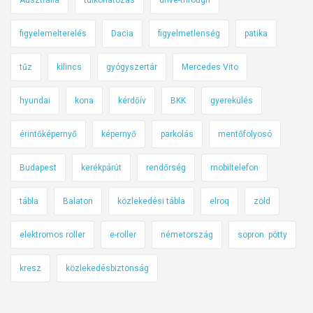
figyelemelterelés
Dacia
figyelmetlenség
patika
tűz
kilincs
gyógyszertár
Mercedes Vito
hyundai
kona
kérdőív
BKK
gyerekülés
érintőképernyő
képernyő
parkolás
mentőfolyosó
Budapest
kerékpárút
rendőrség
mobiltelefon
tábla
Balaton
közlekedési tábla
elroq
zöld
elektromos roller
e-roller
németország
sopron. pötty
kresz
közlekedésbiztonság