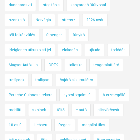
dunaharaszti
stop-tábla
kanyarodó fűútvonal
szankció
Norvégia
stressz
2026 nyár
téli felkészülés
úthenger
fűnyíró
ideiglenes útburkolati jel
elakadás
újbuda
torlódás
Magyar Autóklub
ORFK
talicska
tengeralattjáró
traffipack
traffipax
önjáró akkumulátor
Porsche Guinness rekord
gyorsforgalmi út
buszmegálló
mobiliti
szolnok
töltő
e-autó
pilisvörösvár
10-es út
Liebherr
Regent
megállni tilos
brit-szigetek
ötlet
halálos baleset
ittas vezetés