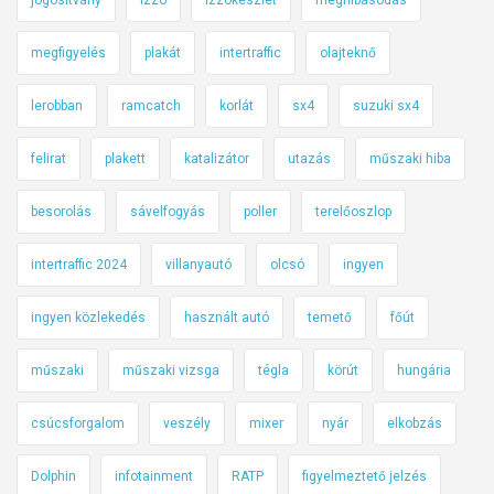
megfigyelés
plakát
intertraffic
olajteknő
lerobban
ramcatch
korlát
sx4
suzuki sx4
felirat
plakett
katalizátor
utazás
műszaki hiba
besorolás
sávelfogyás
poller
terelőoszlop
intertraffic 2024
villanyautó
olcsó
ingyen
ingyen közlekedés
használt autó
temető
főút
műszaki
műszaki vizsga
tégla
körút
hungária
csúcsforgalom
veszély
mixer
nyár
elkobzás
Dolphin
infotainment
RATP
figyelmeztető jelzés