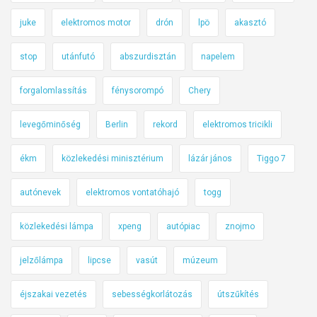
juke
elektromos motor
drón
lpö
akasztó
stop
utánfutó
abszurdisztán
napelem
forgalomlassítás
fénysorompó
Chery
levegőminőség
Berlin
rekord
elektromos tricikli
ékm
közlekedési minisztérium
lázár jános
Tiggo 7
autónevek
elektromos vontatóhajó
togg
közlekedési lámpa
xpeng
autópiac
znojmo
jelzőlámpa
lipcse
vasút
múzeum
éjszakai vezetés
sebességkorlátozás
útszűkítés