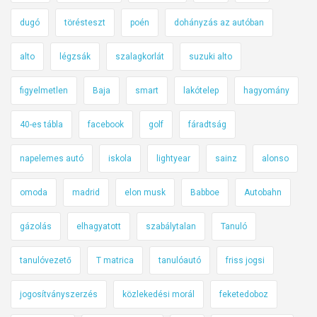
dugó
törésteszt
poén
dohányzás az autóban
alto
légzsák
szalagkorlát
suzuki alto
figyelmetlen
Baja
smart
lakótelep
hagyomány
40-es tábla
facebook
golf
fáradtság
napelemes autó
iskola
lightyear
sainz
alonso
omoda
madrid
elon musk
Babboe
Autobahn
gázolás
elhagyatott
szabálytalan
Tanuló
tanulóvezető
T matrica
tanulóautó
friss jogsi
jogosítványszerzés
közlekedési morál
feketedoboz