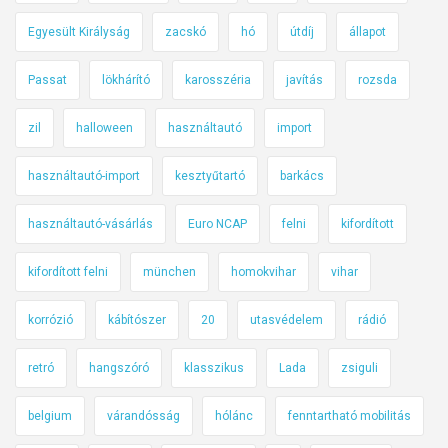
Egyesült Királyság
zacskó
hó
útdíj
állapot
Passat
lökhárító
karosszéria
javítás
rozsda
zil
halloween
használtautó
import
használtautó-import
kesztyűtartó
barkács
használtautó-vásárlás
Euro NCAP
felni
kifordított
kifordított felni
münchen
homokvihar
vihar
korrózió
kábítószer
20
utasvédelem
rádió
retró
hangszóró
klasszikus
Lada
zsiguli
belgium
várandósság
hólánc
fenntartható mobilitás