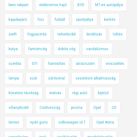
bem rakpart
elektromos hajó
BYD
M7-es autópálya
kapubejáró
foci
futball
sportpálya
kerítés
swift
fogyasztás
teherbicikli
biciklisáv
töltés
kutya
fantomcég
dobós cég
vandalizmus
szerbia
GTI
hamisítás
alvázszám
visszaélés
lámpa
szár
záróvonal
vezetésre alkalmasság
követési távolság
elalvás
régi autó
kijelző
villanybicikli
Csehország
prizma
Opel
CD
lemez
nyári gumi
volkswagen id.7
Opel Astra
jogosítvány
izzó
izzókészlet
meghibásodás