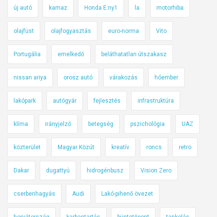
új autó
kamaz
Honda E:ny1
la
motorhiba
olajfüst
olajfogyasztás
euro-norma
Vito
Portugália
emelkedő
beláthatatlan útszakasz
nissan ariya
orosz autó
várakozás
hóember
lakópark
autógyár
fejlesztés
infrastruktúra
klíma
irányjelző
betegség
pszichológia
UAZ
közterület
Magyar Közút
kreatív
roncs
retro
Dakar
dugattyú
hidrogénbusz
Vision Zero
cserbenhagyás
Audi
Lakó-pihenő övezet
horvátország
karbantartás
büntetőpont
tankolás