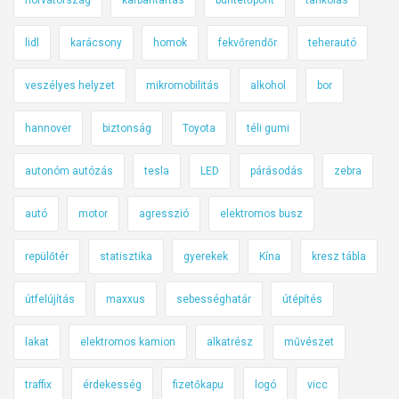
lidl
karácsony
homok
fekvőrendőr
teherautó
veszélyes helyzet
mikromobilitás
alkohol
bor
hannover
biztonság
Toyota
téli gumi
autonóm autózás
tesla
LED
párásodás
zebra
autó
motor
agresszió
elektromos busz
repülőtér
statisztika
gyerekek
Kína
kresz tábla
útfelújítás
maxxus
sebességhatár
útépítés
lakat
elektromos kamion
alkatrész
művészet
traffix
érdekesség
fizetőkapu
logó
vicc