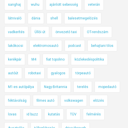
sanghaj
wuhu
ajánlott sebesség
veterán
látnivaló
dánia
shell
balesetmegelőzés
vadkerítés
Üllői út
önvezető taxi
OT-rendszám
lakókocsi
elektromosautó
podcast
behajtani tilos
kerékpár
M4
fiat topolino
közlekedéspolitika
autóút
robotaxi
gyalogos
törpeautó
M1-es autópálya
Nagy-Britannia
terelés
mopedautó
féktávolság
filmes autó
volkswagen
előzés
lovas
id buzz
kutatás
TÜV
felmérés
Ausztrália
túlkorlátozás
drive-through