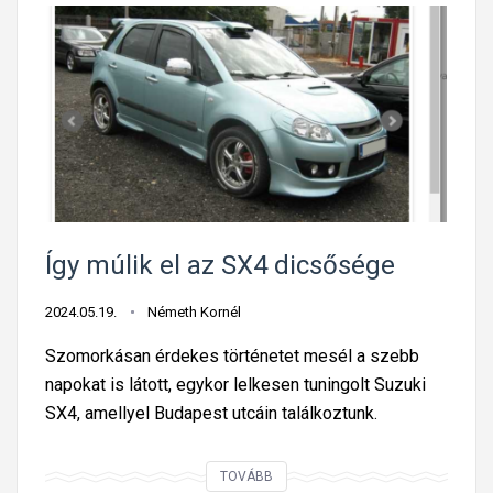
Így múlik el az SX4 dicsősége
2024.05.19.
Németh Kornél
Szomorkásan érdekes történetet mesél a szebb
napokat is látott, egykor lelkesen tuningolt Suzuki
SX4, amellyel Budapest utcáin találkoztunk.
Í
TOVÁBB