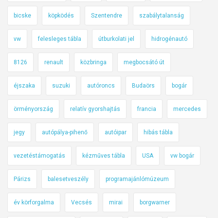
bicske
köpködés
Szentendre
szabálytalanság
vw
felesleges tábla
útburkolati jel
hidrogénautó
8126
renault
közbringa
megbocsátó út
éjszaka
suzuki
autóroncs
Budaörs
bogár
örményország
relatív gyorshajtás
francia
mercedes
jegy
autópálya-pihenő
autóipar
hibás tábla
vezetéstámogatás
kézműves tábla
USA
vw bogár
Párizs
balesetveszély
programajánlómúzeum
év körforgalma
Vecsés
mirai
borgwarner