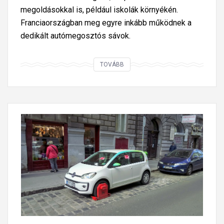
megoldásokkal is, például iskolák környékén.
Franciaországban meg egyre inkább működnek a
dedikált autómegosztós sávok.
V
TOVÁBB
a
l
ó
s
é
s
k
a
m
u
,
a