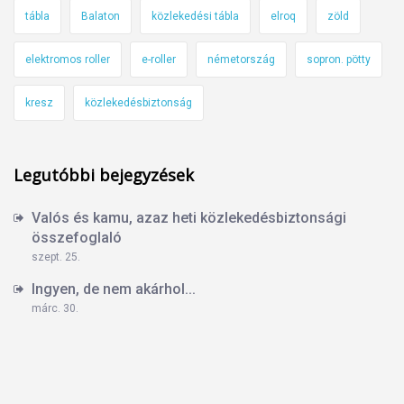
tábla
Balaton
közlekedési tábla
elroq
zöld
elektromos roller
e-roller
németország
sopron. pötty
kresz
közlekedésbiztonság
Legutóbbi bejegyzések
Valós és kamu, azaz heti közlekedésbiztonsági
összefoglaló
szept. 25.
Ingyen, de nem akárhol...
márc. 30.