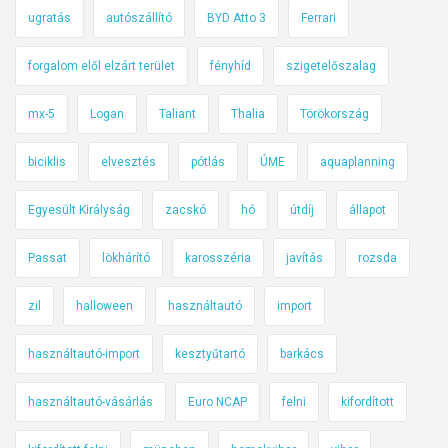
ugratás
autószállító
BYD Atto 3
Ferrari
forgalom elől elzárt terület
fényhíd
szigetelőszalag
mx-5
Logan
Taliant
Thalia
Törökország
biciklis
elvesztés
pótlás
ÚME
aquaplanning
Egyesült Királyság
zacskó
hó
útdíj
állapot
Passat
lökhárító
karosszéria
javítás
rozsda
zil
halloween
használtautó
import
használtautó-import
kesztyűtartó
barkács
használtautó-vásárlás
Euro NCAP
felni
kifordított