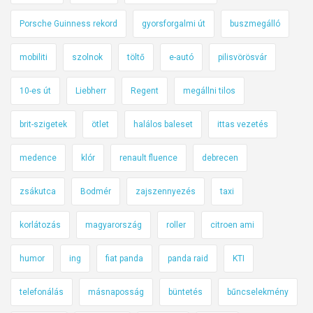
Porsche Guinness rekord
gyorsforgalmi út
buszmegálló
mobiliti
szolnok
töltő
e-autó
pilisvörösvár
10-es út
Liebherr
Regent
megállni tilos
brit-szigetek
ötlet
halálos baleset
ittas vezetés
medence
klór
renault fluence
debrecen
zsákutca
Bodmér
zajszennyezés
taxi
korlátozás
magyarország
roller
citroen ami
humor
ing
fiat panda
panda raid
KTI
telefonálás
másnaposság
büntetés
bűncselekmény