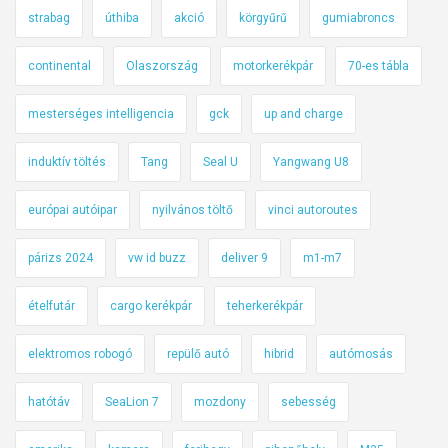
strabag
úthiba
akció
körgyűrű
gumiabroncs
continental
Olaszország
motorkerékpár
70-es tábla
mesterséges intelligencia
gck
up and charge
induktív töltés
Tang
Seal U
Yangwang U8
európai autóipar
nyilvános töltő
vinci autoroutes
párizs 2024
vw id buzz
deliver 9
m1-m7
ételfutár
cargo kerékpár
teherkerékpár
elektromos robogó
repülő autó
hibrid
autómosás
hatótáv
SeaLion 7
mozdony
sebesség