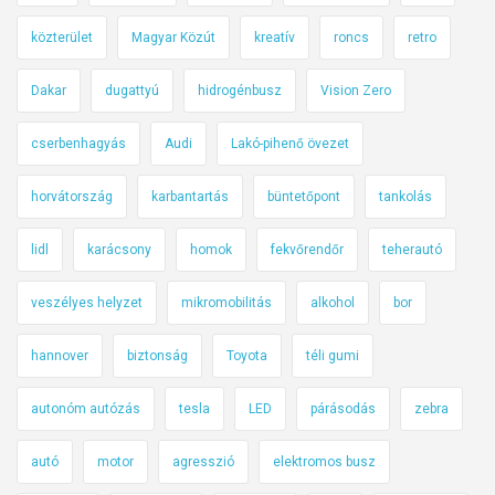
közterület
Magyar Közút
kreatív
roncs
retro
Dakar
dugattyú
hidrogénbusz
Vision Zero
cserbenhagyás
Audi
Lakó-pihenő övezet
horvátország
karbantartás
büntetőpont
tankolás
lidl
karácsony
homok
fekvőrendőr
teherautó
veszélyes helyzet
mikromobilitás
alkohol
bor
hannover
biztonság
Toyota
téli gumi
autonóm autózás
tesla
LED
párásodás
zebra
autó
motor
agresszió
elektromos busz