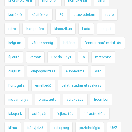
kifordított felni
münchen
homokvihar
vihar
korrózió
kábítószer
20
utasvédelem
rádió
retró
hangszóró
klasszikus
Lada
zsiguli
belgium
várandósság
hólánc
fenntartható mobilitás
új autó
kamaz
Honda E:ny1
la
motorhiba
olajfüst
olajfogyasztás
euro-norma
Vito
Portugália
emelkedő
beláthatatlan útszakasz
nissan ariya
orosz autó
várakozás
hóember
lakópark
autógyár
fejlesztés
infrastruktúra
klíma
irányjelző
betegség
pszichológia
UAZ