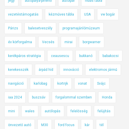
jegy
autópálya-pihenő
autóipar
hibás tábla
vezetéstámogatás
kézműves tábla
USA
vw bogár
Párizs
balesetveszély
programajánlómúzeum
év körforgalma
Vecsés
mirai
borgwarner
kerékpáros stratégia
ceausescu
bukkanó
babakocsi
kerekesszék
árpád híd
innováció
elektromos jármű
navigáció
karlobag
kortrijk
vonat
Svájc
iaa 2024
buszsáv
forgalommal szemben
Honda
mini
wales
autólopás
felelősség
felújítás
önvezető autó
M30
ford focus
kár
tél