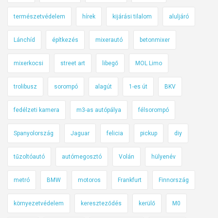
g
l
természetvédelem
hírek
kijárási tilalom
aluljáró
a
l
Lánchíd
építkezés
mixerautó
betonmixer
ó
mixerkocsi
street art
libegő
MOL Limo
trolibusz
sorompó
alagút
1-es út
BKV
fedélzeti kamera
m3-as autópálya
félsorompó
Spanyolország
Jaguar
felicia
pickup
diy
tűzoltóautó
autómegosztó
Volán
hülyenév
metró
BMW
motoros
Frankfurt
Finnország
környezetvédelem
kereszteződés
kerülő
M0