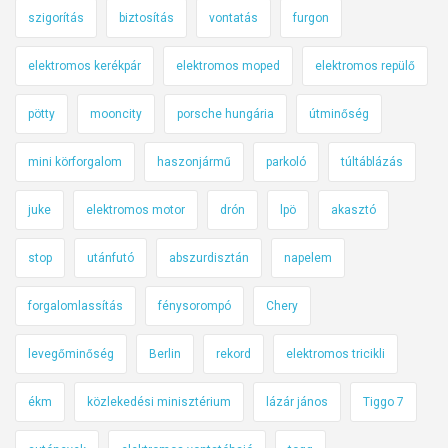
szigorítás
biztosítás
vontatás
furgon
elektromos kerékpár
elektromos moped
elektromos repülő
pötty
mooncity
porsche hungária
útminőség
mini körforgalom
haszonjármű
parkoló
túltáblázás
juke
elektromos motor
drón
lpö
akasztó
stop
utánfutó
abszurdisztán
napelem
forgalomlassítás
fénysorompó
Chery
levegőminőség
Berlin
rekord
elektromos tricikli
ékm
közlekedési minisztérium
lázár jános
Tiggo 7