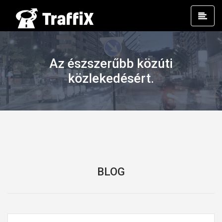
Prim
Men
Az észszerűbb közúti
közlekedésért.
BLOG