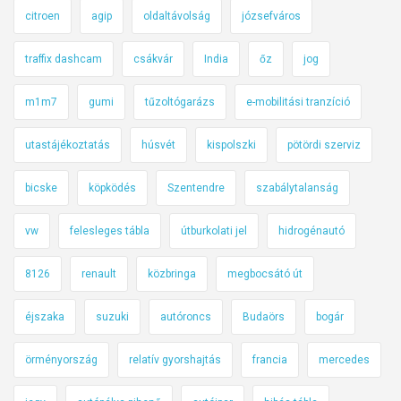
citroen
agip
oldaltávolság
józsefváros
traffix dashcam
csákvár
India
őz
jog
m1m7
gumi
tűzoltógarázs
e-mobilitási tranzíció
utastájékoztatás
húsvét
kispolszki
pötördi szerviz
bicske
köpködés
Szentendre
szabálytalanság
vw
felesleges tábla
útburkolati jel
hidrogénautó
8126
renault
közbringa
megbocsátó út
éjszaka
suzuki
autóroncs
Budaörs
bogár
örményország
relatív gyorshajtás
francia
mercedes