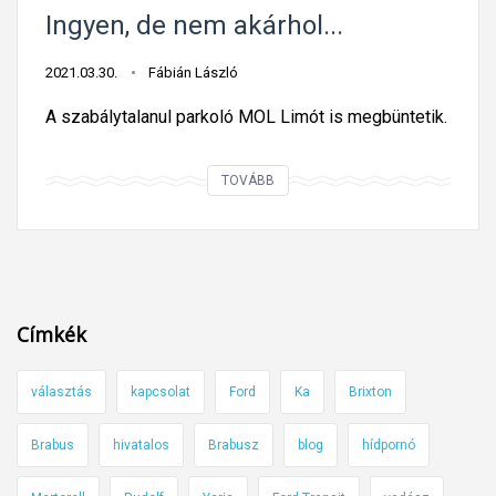
z
Ingyen, de nem akárhol...
a
2021.03.30.
Fábián László
z
h
A szabálytalanul parkoló MOL Limót is megbüntetik.
e
t
I
TOVÁBB
i
n
k
g
ö
y
z
e
l
n
Címkék
e
,
k
d
e
választás
kapcsolat
Ford
Ka
Brixton
e
d
n
Brabus
hivatalos
Brabusz
blog
hídpornó
é
e
s
m