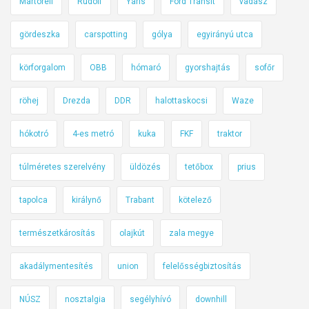
Martorell
Rudolf
Yaris
Ford Transit
vadász
b
a
i
k
gördeszka
carspotting
gólya
egyirányú utca
z
á
t
körforgalom
OBB
hómaró
gyorshajtás
sofőr
r
o
h
n
röhej
Drezda
DDR
halottaskocsi
Waze
o
s
l
á
hókotró
4-es metró
kuka
FKF
traktor
.
g
.
túlméretes szerelvény
üldözés
tetőbox
prius
i
.
ö
tapolca
királynő
Trabant
kötelező
s
s
természetkárosítás
olajkút
zala megye
z
e
akadálymentesítés
union
felelősségbiztosítás
f
o
NÚSZ
nosztalgia
segélyhívó
downhill