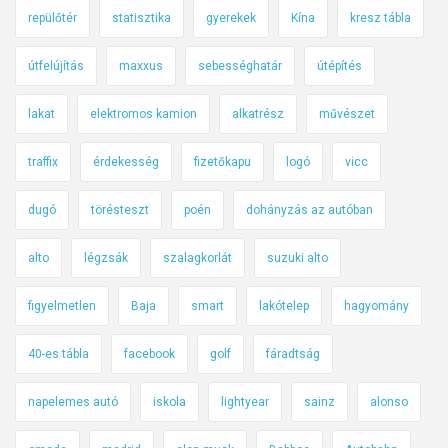
repülőtér
statisztika
gyerekek
Kína
kresz tábla
útfelújítás
maxxus
sebességhatár
útépítés
lakat
elektromos kamion
alkatrész
művészet
traffix
érdekesség
fizetőkapu
logó
vicc
dugó
törésteszt
poén
dohányzás az autóban
alto
légzsák
szalagkorlát
suzuki alto
figyelmetlen
Baja
smart
lakótelep
hagyomány
40-es tábla
facebook
golf
fáradtság
napelemes autó
iskola
lightyear
sainz
alonso