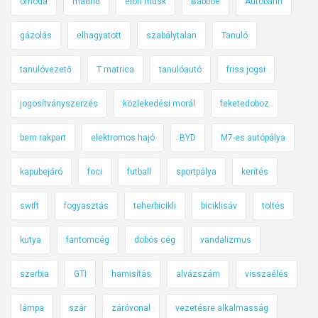
omoda
madrid
elon musk
Babboe
Autobahn
gázolás
elhagyatott
szabálytalan
Tanuló
tanulóvezető
T matrica
tanulóautó
friss jogsi
jogosítványszerzés
közlekedési morál
feketedoboz
bem rakpart
elektromos hajó
BYD
M7-es autópálya
kapubejáró
foci
futball
sportpálya
kerítés
swift
fogyasztás
teherbicikli
biciklisáv
töltés
kutya
fantomcég
dobós cég
vandalizmus
szerbia
GTI
hamisítás
alvázszám
visszaélés
lámpa
szár
záróvonal
vezetésre alkalmasság