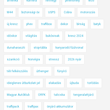
amerika
kamera
ferihegy
pihenőhely
M35
M44
biztonsági öv
USPS
Cobra
motorozás
új kresz
phev
traffibox
dekor
bírság
batyk
időskor
világítás
bukósisak
kresz 2024
dunaharaszti
stop-tábla
kanyarodó fűútvonal
szankció
Norvégia
stressz
2026 nyár
téli felkészülés
úthenger
fűnyíró
ideiglenes útburkolati jel
elakadás
újbuda
torlódás
Magyar Autóklub
ORFK
talicska
tengeralattjáró
traffipack
traffipax
önjáró akkumulátor