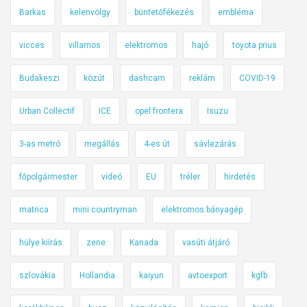
Barkas
kelenvölgy
büntetőfékezés
embléma
vicces
villamos
elektromos
hajó
toyota prius
Budakeszi
közút
dashcam
reklám
COVID-19
Urban Collëctif
ICE
opel frontera
Isuzu
3-as metró
megállás
4-es út
sávlezárás
főpolgármester
videó
EU
tréler
hirdetés
matrica
mini countryman
elektromos bányagép
hülye kiírás
zene
Kanada
vasúti átjáró
szlovákia
Hollandia
kaiyun
avtoexport
kgfb