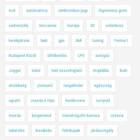
mol
autómatrica
elektronikus jegy
légmentes gumi
vadveszély
koccanás
Európa
30
volánbusz
kerékpársáv
baki
gps
IAA
tuning
Forma-1
Budapest Közút
útfelbontás
LPG
autógáz
Jogger
tükör
heti összefoglaló
stoptábla
Bubi
elsőbbség
jövőautó
rangefinder
egészség
ugrató
mazda 6 mps
kerékcsere
rumpold
mazda
burgenland
menetrögzítő kamera
octavia
lakatolás
kiss&ride
felnikupak
járdaszegély