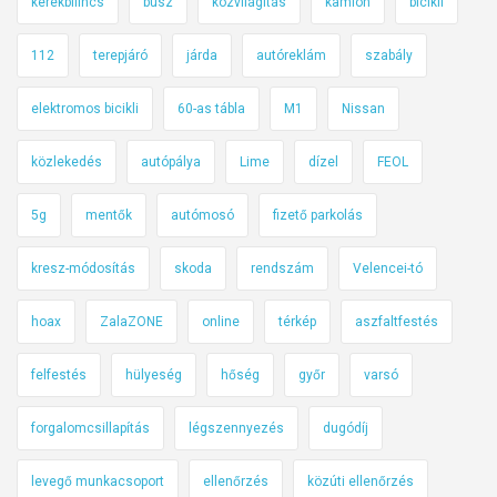
kerékbilincs
busz
közvilágítás
kamion
bicikli
112
terepjáró
járda
autóreklám
szabály
elektromos bicikli
60-as tábla
M1
Nissan
közlekedés
autópálya
Lime
dízel
FEOL
5g
mentők
autómosó
fizető parkolás
kresz-módosítás
skoda
rendszám
Velencei-tó
hoax
ZalaZONE
online
térkép
aszfaltfestés
felfestés
hülyeség
hőség
győr
varsó
forgalomcsillapítás
légszennyezés
dugódíj
levegő munkacsoport
ellenőrzés
közúti ellenőrzés