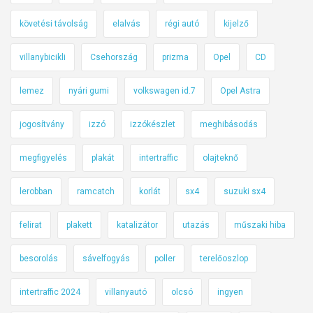
követési távolság
elalvás
régi autó
kijelző
villanybicikli
Csehország
prizma
Opel
CD
lemez
nyári gumi
volkswagen id.7
Opel Astra
jogosítvány
izzó
izzókészlet
meghibásodás
megfigyelés
plakát
intertraffic
olajteknő
lerobban
ramcatch
korlát
sx4
suzuki sx4
felirat
plakett
katalizátor
utazás
műszaki hiba
besorolás
sávelfogyás
poller
terelőoszlop
intertraffic 2024
villanyautó
olcsó
ingyen