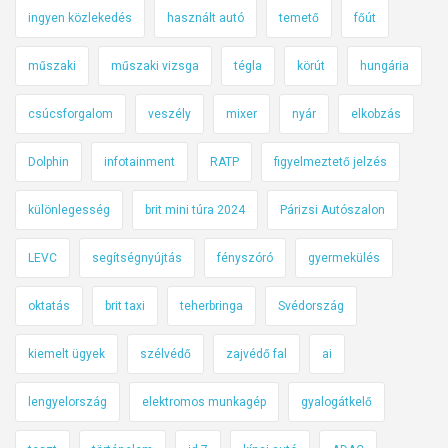
ingyen közlekedés
használt autó
temető
főút
műszaki
műszaki vizsga
tégla
körút
hungária
csúcsforgalom
veszély
mixer
nyár
elkobzás
Dolphin
infotainment
RATP
figyelmeztető jelzés
különlegesség
brit mini túra 2024
Párizsi Autószalon
LEVC
segítségnyújtás
fényszóró
gyermekülés
oktatás
brit taxi
teherbringa
Svédország
kiemelt ügyek
szélvédő
zajvédő fal
ai
lengyelország
elektromos munkagép
gyalogátkelő