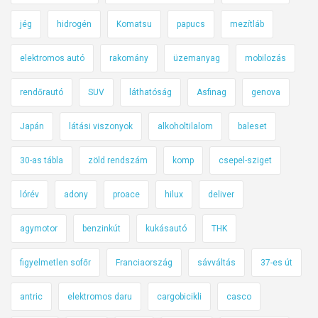
jég
hidrogén
Komatsu
papucs
mezítláb
elektromos autó
rakomány
üzemanyag
mobilozás
rendőrautó
SUV
láthatóság
Asfinag
genova
Japán
látási viszonyok
alkoholtilalom
baleset
30-as tábla
zöld rendszám
komp
csepel-sziget
lórév
adony
proace
hilux
deliver
agymotor
benzinkút
kukásautó
THK
figyelmetlen sofőr
Franciaország
sávváltás
37-es út
antric
elektromos daru
cargobicikli
casco