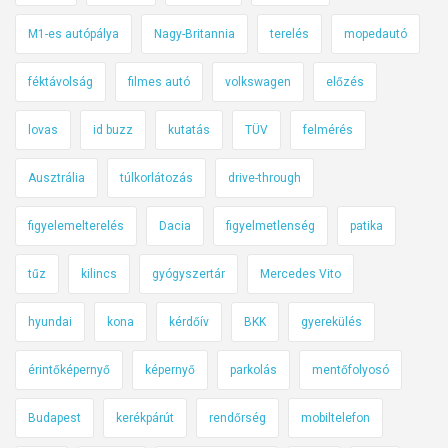
M1-es autópálya
Nagy-Britannia
terelés
mopedautó
féktávolság
filmes autó
volkswagen
előzés
lovas
id buzz
kutatás
TÜV
felmérés
Ausztrália
túlkorlátozás
drive-through
figyelemelterelés
Dacia
figyelmetlenség
patika
tűz
kilincs
gyógyszertár
Mercedes Vito
hyundai
kona
kérdőív
BKK
gyerekülés
érintőképernyő
képernyő
parkolás
mentőfolyosó
Budapest
kerékpárút
rendőrség
mobiltelefon