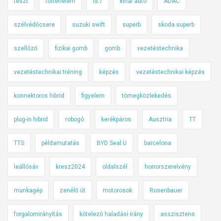
teszt
történelem
id.7
kínai autó
ADAC
szélvédőcsere
suzuki swift
superb
skoda superb
szellőző
fizikai gomb
gomb
vezetéstechnika
vezetéstechnikai tréning
képzés
vezetéstechnikai képzés
konnektoros hibrid
figyelem
tömegközlekedés
plug-in hibrid
robogó
kerékpáros
Ausztria
TT
TTS
példamutatás
BYD Seal U
barcelona
leállósáv
kresz2024
oldalszél
horrorszerelvény
munkagép
zenélő út
motorosok
Rosenbauer
forgalomirányítás
kötelező haladási irány
asszisztens