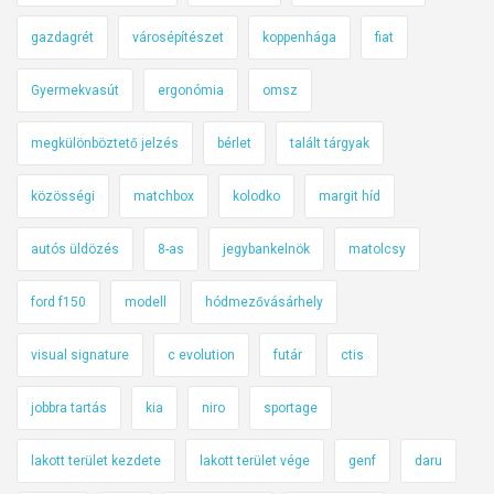
gazdagrét
városépítészet
koppenhága
fiat
Gyermekvasút
ergonómia
omsz
megkülönböztető jelzés
bérlet
talált tárgyak
közösségi
matchbox
kolodko
margit híd
autós üldözés
8-as
jegybankelnök
matolcsy
ford f150
modell
hódmezővásárhely
visual signature
c evolution
futár
ctis
jobbra tartás
kia
niro
sportage
lakott terület kezdete
lakott terület vége
genf
daru