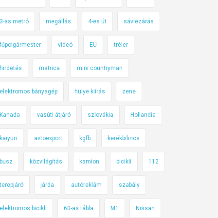
3-as metró
megállás
4-es út
sávlezárás
főpolgármester
videó
EU
tréler
hirdetés
matrica
mini countryman
elektromos bányagép
hülye kiírás
zene
Kanada
vasúti átjáró
szlovákia
Hollandia
kaiyun
avtoexport
kgfb
kerékbilincs
busz
közvilágítás
kamion
bicikli
112
terepjáró
járda
autóreklám
szabály
elektromos bicikli
60-as tábla
M1
Nissan