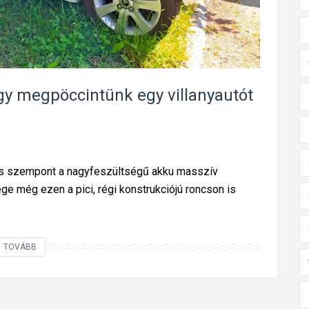
a
b
u
ó
t
l
ó
,
k
h
gy megpöccintünk egy villanyautót
k
a
a
n
l
e
?
m
es szempont a nagyfeszültségű akku masszív
B
e még ezen a pici, régi konstrukciójú roncson is
a
r
k
A
TOVÁBB
a
z
s
é
b
r
ó