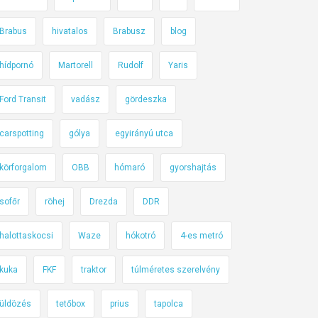
Brabus
hivatalos
Brabusz
blog
hídpornó
Martorell
Rudolf
Yaris
Ford Transit
vadász
gördeszka
carspotting
gólya
egyirányú utca
körforgalom
OBB
hómaró
gyorshajtás
sofőr
röhej
Drezda
DDR
halottaskocsi
Waze
hókotró
4-es metró
kuka
FKF
traktor
túlméretes szerelvény
üldözés
tetőbox
prius
tapolca