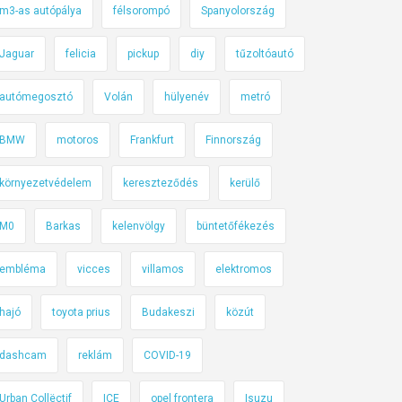
m3-as autópálya
félsorompó
Spanyolország
Jaguar
felicia
pickup
diy
tűzoltóautó
autómegosztó
Volán
hülyenév
metró
BMW
motoros
Frankfurt
Finnország
környezetvédelem
kereszteződés
kerülő
M0
Barkas
kelenvölgy
büntetőfékezés
embléma
vicces
villamos
elektromos
hajó
toyota prius
Budakeszi
közút
dashcam
reklám
COVID-19
Urban Collëctif
ICE
opel frontera
Isuzu