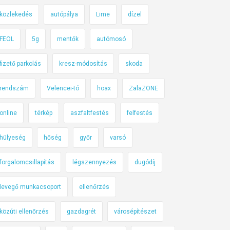
közlekedés
autópálya
Lime
dízel
FEOL
5g
mentők
autómosó
fizető parkolás
kresz-módosítás
skoda
rendszám
Velencei-tó
hoax
ZalaZONE
online
térkép
aszfaltfestés
felfestés
hülyeség
hőség
győr
varsó
forgalomcsillapítás
légszennyezés
dugódíj
levegő munkacsoport
ellenőrzés
közúti ellenőrzés
gazdagrét
városépítészet