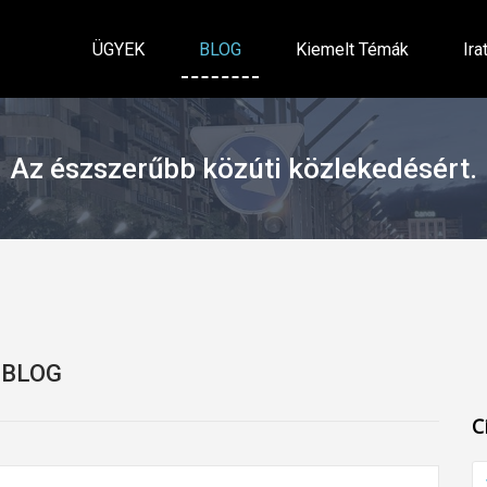
ÜGYEK
BLOG
Kiemelt Témák
Ira
Az észszerűbb közúti közlekedésért.
BLOG
C