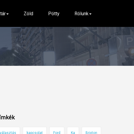
ttár
Zöld
Pötty
Rólunk
ímkék
választás
kapcsolat
Ford
Ka
Brixton