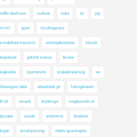
traffix dashcam
csákvár
India
őz
jog
m1m7
gumi
tűzoltógarázs
e-mobilitási tranzíció
utastájékoztatás
húsvét
kispolszki
pötördi szerviz
bicske
köpködés
Szentendre
szabálytalanság
vw
felesleges tábla
útburkolati jel
hidrogénautó
8126
renault
közbringa
megbocsátó út
éjszaka
suzuki
autóroncs
Budaörs
bogár
örményország
relatív gyorshajtás