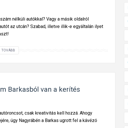
dszám nélküli autókkal? Vagy a másik oldalról
tót az utcán? Szabad, illetve illik-e egyáltalán ilyet
aszt!
M
TOVÁBB
i
t
l
e
h
m Barkasból van a kerítés
e
t
k
utóroncsot, csak kreativitás kell hozzá. Ahogy
e
jére, úgy Nagyrábén a Barkas ugrott fel a kávézó
z