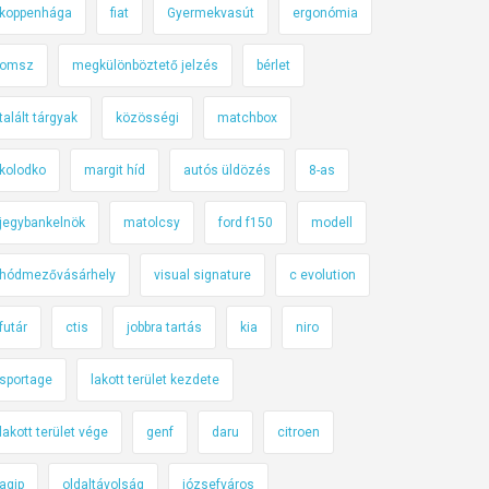
koppenhága
fiat
Gyermekvasút
ergonómia
omsz
megkülönböztető jelzés
bérlet
talált tárgyak
közösségi
matchbox
kolodko
margit híd
autós üldözés
8-as
jegybankelnök
matolcsy
ford f150
modell
hódmezővásárhely
visual signature
c evolution
futár
ctis
jobbra tartás
kia
niro
sportage
lakott terület kezdete
lakott terület vége
genf
daru
citroen
agip
oldaltávolság
józsefváros