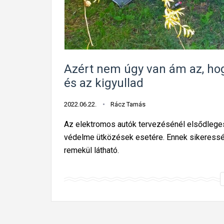
Azért nem úgy van ám az, ho
és az kigyullad
2022.06.22.
Rácz Tamás
Az elektromos autók tervezésénél elsődleg
védelme ütközések esetére. Ennek sikeresség
remekül látható.