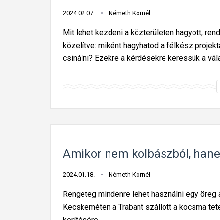
2024.02.07.
Németh Kornél
Mit lehet kezdeni a közterületen hagyott, ren
közelítve: miként hagyhatod a félkész projektau
csinálni? Ezekre a kérdésekre keressük a vál
Amikor nem kolbászból, hane
2024.01.18.
Németh Kornél
Rengeteg mindenre lehet használni egy öreg a
Kecskeméten a Trabant szállott a kocsma tete
kerítésére.