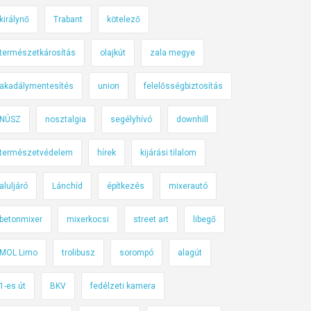
királynő
Trabant
kötelező
természetkárosítás
olajkút
zala megye
akadálymentesítés
union
felelősségbiztosítás
NÚSZ
nosztalgia
segélyhívó
downhill
természetvédelem
hírek
kijárási tilalom
aluljáró
Lánchíd
építkezés
mixerautó
betonmixer
mixerkocsi
street art
libegő
MOL Limo
trolibusz
sorompó
alagút
1-es út
BKV
fedélzeti kamera