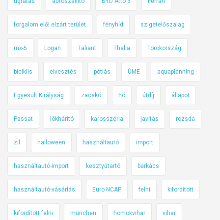
ugratás
autószállító
BYD Atto 3
Ferrari
forgalom elől elzárt terület
fényhíd
szigetelőszalag
mx-5
Logan
Taliant
Thalia
Törökország
biciklis
elvesztés
pótlás
ÚME
aquaplanning
Egyesült Királyság
zacskó
hó
útdíj
állapot
Passat
lökhárító
karosszéria
javítás
rozsda
zil
halloween
használtautó
import
használtautó-import
kesztyűtartó
barkács
használtautó-vásárlás
Euro NCAP
felni
kifordított
kifordított felni
münchen
homokvihar
vihar