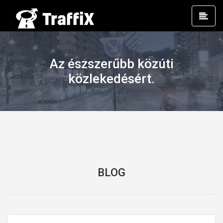
Prim
Men
Az észszerűbb közúti
közlekedésért.
BLOG