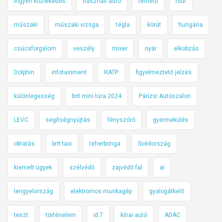
ingyen közlekedés
használt autó
temető
főút
műszaki
műszaki vizsga
tégla
körút
hungária
csúcsforgalom
veszély
mixer
nyár
elkobzás
Dolphin
infotainment
RATP
figyelmeztető jelzés
különlegesség
brit mini túra 2024
Párizsi Autószalon
LEVC
segítségnyújtás
fényszóró
gyermekülés
oktatás
brit taxi
teherbringa
Svédország
kiemelt ügyek
szélvédő
zajvédő fal
ai
lengyelország
elektromos munkagép
gyalogátkelő
teszt
történelem
id.7
kínai autó
ADAC