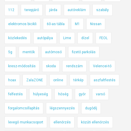
112
terepjáró
járda
autóreklám
szabály
elektromos bicikli
60-as tábla
M1
Nissan
közlekedés
autópálya
Lime
dízel
FEOL
5g
mentők
autómosó
fizető parkolás
kresz-módosítás
skoda
rendszám
Velencei-tó
hoax
ZalaZONE
online
térkép
aszfaltfestés
felfestés
hülyeség
hőség
győr
varsó
forgalomcsillapítás
légszennyezés
dugódíj
levegő munkacsoport
ellenőrzés
közúti ellenőrzés