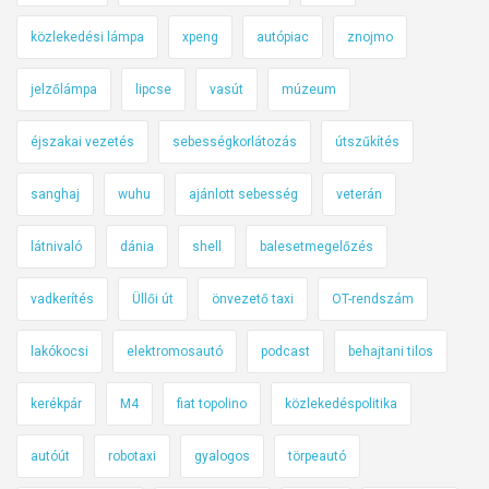
közlekedési lámpa
xpeng
autópiac
znojmo
jelzőlámpa
lipcse
vasút
múzeum
éjszakai vezetés
sebességkorlátozás
útszűkítés
sanghaj
wuhu
ajánlott sebesség
veterán
látnivaló
dánia
shell
balesetmegelőzés
vadkerítés
Üllői út
önvezető taxi
OT-rendszám
lakókocsi
elektromosautó
podcast
behajtani tilos
kerékpár
M4
fiat topolino
közlekedéspolitika
autóút
robotaxi
gyalogos
törpeautó