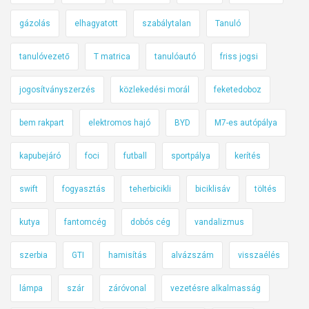
gázolás
elhagyatott
szabálytalan
Tanuló
tanulóvezető
T matrica
tanulóautó
friss jogsi
jogosítványszerzés
közlekedési morál
feketedoboz
bem rakpart
elektromos hajó
BYD
M7-es autópálya
kapubejáró
foci
futball
sportpálya
kerítés
swift
fogyasztás
teherbicikli
biciklisáv
töltés
kutya
fantomcég
dobós cég
vandalizmus
szerbia
GTI
hamisítás
alvázszám
visszaélés
lámpa
szár
záróvonal
vezetésre alkalmasság