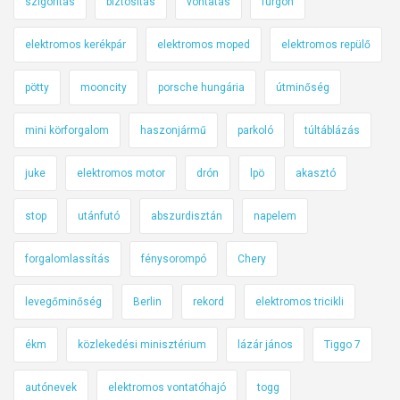
szigorítás
biztosítás
vontatás
furgon
elektromos kerékpár
elektromos moped
elektromos repülő
pötty
mooncity
porsche hungária
útminőség
mini körforgalom
haszonjármű
parkoló
túltáblázás
juke
elektromos motor
drón
lpö
akasztó
stop
utánfutó
abszurdisztán
napelem
forgalomlassítás
fénysorompó
Chery
levegőminőség
Berlin
rekord
elektromos tricikli
ékm
közlekedési minisztérium
lázár jános
Tiggo 7
autónevek
elektromos vontatóhajó
togg