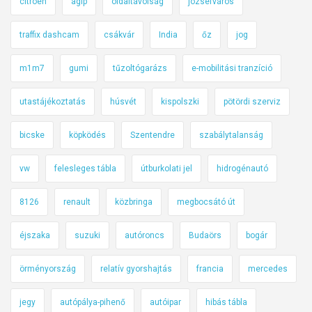
citroen
agip
oldaltávolság
józsefváros
traffix dashcam
csákvár
India
őz
jog
m1m7
gumi
tűzoltógarázs
e-mobilitási tranzíció
utastájékoztatás
húsvét
kispolszki
pötördi szerviz
bicske
köpködés
Szentendre
szabálytalanság
vw
felesleges tábla
útburkolati jel
hidrogénautó
8126
renault
közbringa
megbocsátó út
éjszaka
suzuki
autóroncs
Budaörs
bogár
örményország
relatív gyorshajtás
francia
mercedes
jegy
autópálya-pihenő
autóipar
hibás tábla