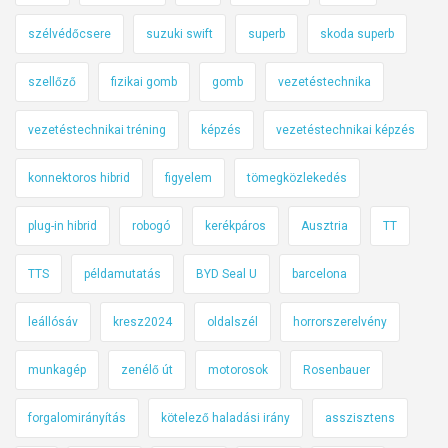
szélvédőcsere
suzuki swift
superb
skoda superb
szellőző
fizikai gomb
gomb
vezetéstechnika
vezetéstechnikai tréning
képzés
vezetéstechnikai képzés
konnektoros hibrid
figyelem
tömegközlekedés
plug-in hibrid
robogó
kerékpáros
Ausztria
TT
TTS
példamutatás
BYD Seal U
barcelona
leállósáv
kresz2024
oldalszél
horrorszerelvény
munkagép
zenélő út
motorosok
Rosenbauer
forgalomirányítás
kötelező haladási irány
asszisztens