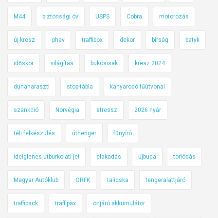
M44
biztonsági öv
USPS
Cobra
motorozás
új kresz
phev
traffibox
dekor
bírság
batyk
időskor
világítás
bukósisak
kresz 2024
dunaharaszti
stop-tábla
kanyarodó fűútvonal
szankció
Norvégia
stressz
2026 nyár
téli felkészülés
úthenger
fűnyíró
ideiglenes útburkolati jel
elakadás
újbuda
torlódás
Magyar Autóklub
ORFK
talicska
tengeralattjáró
traffipack
traffipax
önjáró akkumulátor