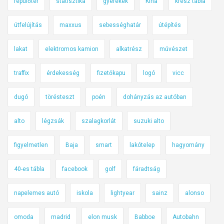
repülőtér
statisztika
gyerekek
Kína
kresz tábla
útfelújítás
maxxus
sebességhatár
útépítés
lakat
elektromos kamion
alkatrész
művészet
traffix
érdekesség
fizetőkapu
logó
vicc
dugó
törésteszt
poén
dohányzás az autóban
alto
légzsák
szalagkorlát
suzuki alto
figyelmetlen
Baja
smart
lakótelep
hagyomány
40-es tábla
facebook
golf
fáradtság
napelemes autó
iskola
lightyear
sainz
alonso
omoda
madrid
elon musk
Babboe
Autobahn