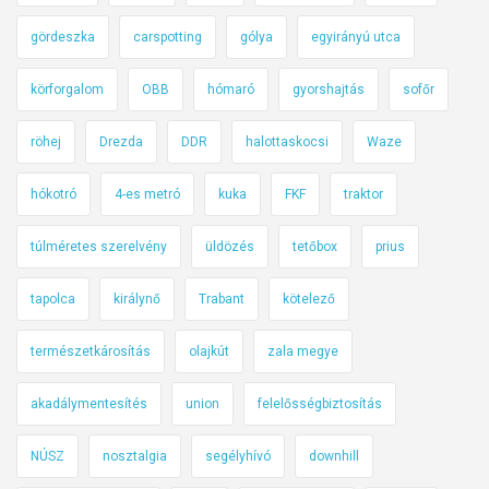
k
i
gördeszka
carspotting
gólya
egyirányú utca
l
körforgalom
OBB
hómaró
gyorshajtás
sofőr
i
n
röhej
Drezda
DDR
halottaskocsi
Waze
c
s
hókotró
4-es metró
kuka
FKF
traktor
e
k
túlméretes szerelvény
üldözés
tetőbox
prius
t
ü
tapolca
királynő
Trabant
kötelező
n
d
természetkárosítás
olajkút
zala megye
ö
akadálymentesítés
union
felelősségbiztosítás
k
l
NÚSZ
nosztalgia
segélyhívó
downhill
é