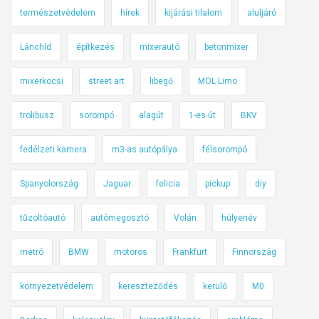
s
természetvédelem
hírek
kijárási tilalom
aluljáró
é
n
Lánchíd
építkezés
mixerautó
betonmixer
e
k
mixerkocsi
street art
libegő
MOL Limo
trolibusz
sorompó
alagút
1-es út
BKV
fedélzeti kamera
m3-as autópálya
félsorompó
Spanyolország
Jaguar
felicia
pickup
diy
tűzoltóautó
autómegosztó
Volán
hülyenév
metró
BMW
motoros
Frankfurt
Finnország
környezetvédelem
kereszteződés
kerülő
M0