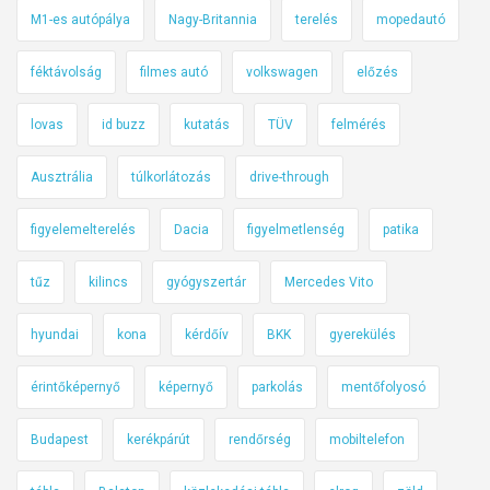
M1-es autópálya
Nagy-Britannia
terelés
mopedautó
féktávolság
filmes autó
volkswagen
előzés
lovas
id buzz
kutatás
TÜV
felmérés
Ausztrália
túlkorlátozás
drive-through
figyelemelterelés
Dacia
figyelmetlenség
patika
tűz
kilincs
gyógyszertár
Mercedes Vito
hyundai
kona
kérdőív
BKK
gyerekülés
érintőképernyő
képernyő
parkolás
mentőfolyosó
Budapest
kerékpárút
rendőrség
mobiltelefon