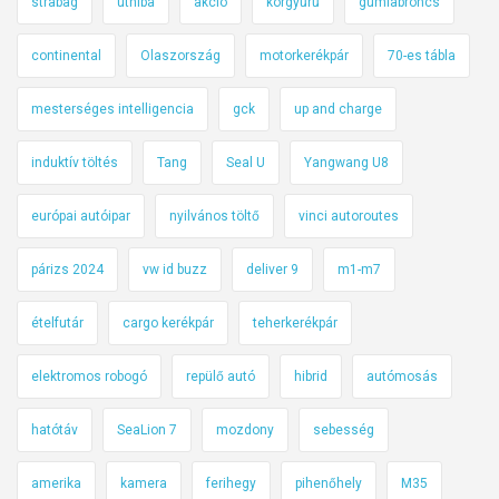
strabag
úthiba
akció
körgyűrű
gumiabroncs
continental
Olaszország
motorkerékpár
70-es tábla
mesterséges intelligencia
gck
up and charge
induktív töltés
Tang
Seal U
Yangwang U8
európai autóipar
nyilvános töltő
vinci autoroutes
párizs 2024
vw id buzz
deliver 9
m1-m7
ételfutár
cargo kerékpár
teherkerékpár
elektromos robogó
repülő autó
hibrid
autómosás
hatótáv
SeaLion 7
mozdony
sebesség
amerika
kamera
ferihegy
pihenőhely
M35