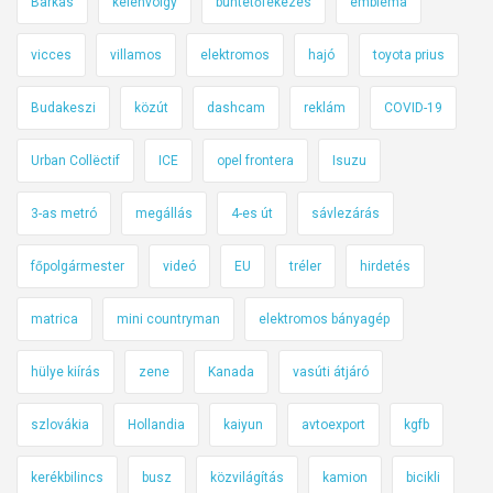
Barkas
kelenvölgy
büntetőfékezés
embléma
vicces
villamos
elektromos
hajó
toyota prius
Budakeszi
közút
dashcam
reklám
COVID-19
Urban Collëctif
ICE
opel frontera
Isuzu
3-as metró
megállás
4-es út
sávlezárás
főpolgármester
videó
EU
tréler
hirdetés
matrica
mini countryman
elektromos bányagép
hülye kiírás
zene
Kanada
vasúti átjáró
szlovákia
Hollandia
kaiyun
avtoexport
kgfb
kerékbilincs
busz
közvilágítás
kamion
bicikli