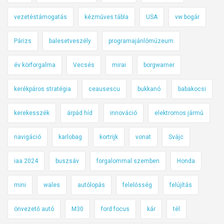
vezetéstámogatás
kézműves tábla
USA
vw bogár
Párizs
balesetveszély
programajánlómúzeum
év körforgalma
Vecsés
mirai
borgwarner
kerékpáros stratégia
ceausescu
bukkanó
babakocsi
kerekesszék
árpád híd
innováció
elektromos jármű
navigáció
karlobag
kortrijk
vonat
Svájc
iaa 2024
buszsáv
forgalommal szemben
Honda
mini
wales
autólopás
felelősség
felújítás
önvezető autó
M30
ford focus
kár
tél