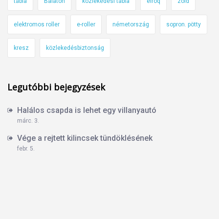
tábla
Balaton
közlekedési tábla
elroq
zöld
elektromos roller
e-roller
németország
sopron. pötty
kresz
közlekedésbiztonság
Legutóbbi bejegyzések
Halálos csapda is lehet egy villanyautó
márc. 3.
Vége a rejtett kilincsek tündöklésének
febr. 5.