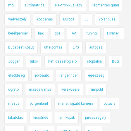
mol
autómatrica
elektronikus jegy
légmentes gumi
vadveszély
koccanás
Európa
30
volánbusz
kerékpársáv
baki
gps
IAA
tuning
Forma-1
Budapest Közút
útfelbontás
LPG
autógáz
Jogger
tükör
heti összefoglaló
stoptábla
Bubi
elsőbbség
jövőautó
rangefinder
egészség
ugrató
mazda 6 mps
kerékcsere
rumpold
mazda
burgenland
menetrögzítő kamera
octavia
lakatolás
kiss&ride
felnikupak
járdaszegély