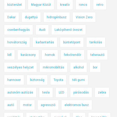
közterület
Magyar Közút
kreatív
roncs
retro
Dakar
dugattyú
hidrogénbusz
Vision Zero
cserbenhagyás
Audi
Lakó-pihenő övezet
horvátország
karbantartás
büntetőpont
tankolás
lidl
karácsony
homok
fekvőrendőr
teherautó
veszélyes helyzet
mikromobilitás
alkohol
bor
hannover
biztonság
Toyota
téli gumi
autonóm autózás
tesla
LED
párásodás
zebra
autó
motor
agresszió
elektromos busz