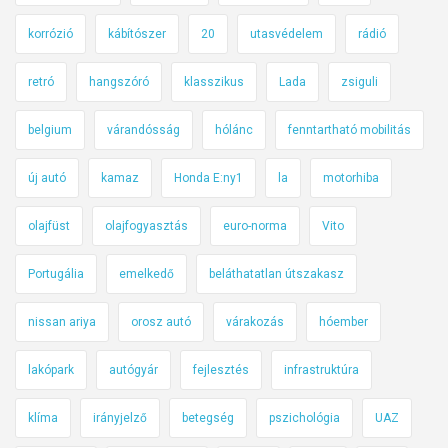
korrózió
kábítószer
20
utasvédelem
rádió
retró
hangszóró
klasszikus
Lada
zsiguli
belgium
várandósság
hólánc
fenntartható mobilitás
új autó
kamaz
Honda E:ny1
la
motorhiba
olajfüst
olajfogyasztás
euro-norma
Vito
Portugália
emelkedő
beláthatatlan útszakasz
nissan ariya
orosz autó
várakozás
hóember
lakópark
autógyár
fejlesztés
infrastruktúra
klíma
irányjelző
betegség
pszichológia
UAZ