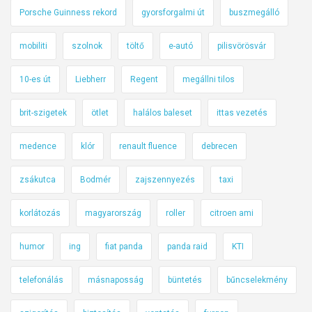
Porsche Guinness rekord
gyorsforgalmi út
buszmegálló
mobiliti
szolnok
töltő
e-autó
pilisvörösvár
10-es út
Liebherr
Regent
megállni tilos
brit-szigetek
ötlet
halálos baleset
ittas vezetés
medence
klór
renault fluence
debrecen
zsákutca
Bodmér
zajszennyezés
taxi
korlátozás
magyarország
roller
citroen ami
humor
ing
fiat panda
panda raid
KTI
telefonálás
másnaposság
büntetés
bűncselekmény