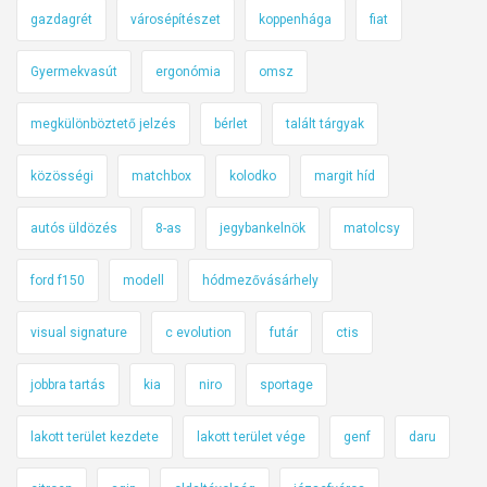
gazdagrét
városépítészet
koppenhága
fiat
Gyermekvasút
ergonómia
omsz
megkülönböztető jelzés
bérlet
talált tárgyak
közösségi
matchbox
kolodko
margit híd
autós üldözés
8-as
jegybankelnök
matolcsy
ford f150
modell
hódmezővásárhely
visual signature
c evolution
futár
ctis
jobbra tartás
kia
niro
sportage
lakott terület kezdete
lakott terület vége
genf
daru