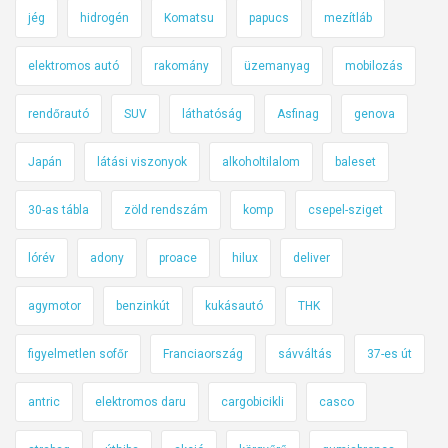
jég
hidrogén
Komatsu
papucs
mezítláb
elektromos autó
rakomány
üzemanyag
mobilozás
rendőrautó
SUV
láthatóság
Asfinag
genova
Japán
látási viszonyok
alkoholtilalom
baleset
30-as tábla
zöld rendszám
komp
csepel-sziget
lórév
adony
proace
hilux
deliver
agymotor
benzinkút
kukásautó
THK
figyelmetlen sofőr
Franciaország
sávváltás
37-es út
antric
elektromos daru
cargobicikli
casco