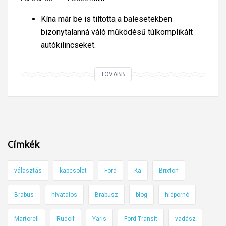
e
Kína már be is tiltotta a balesetekben
t
bizonytalanná váló működésű túlkomplikált
e
autókilincseket.
g
y
v
V
TOVÁBB
i
é
l
g
l
e
a
a
n
r
Címkék
y
e
a
j
választás
kapcsolat
Ford
Ka
Brixton
u
t
t
e
Brabus
hivatalos
Brabusz
blog
hídpornó
ó
t
t
Martorell
Rudolf
Yaris
Ford Transit
vadász