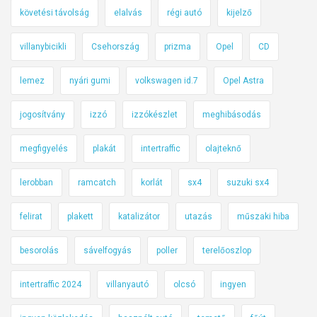
követési távolság
elalvás
régi autó
kijelző
villanybicikli
Csehország
prizma
Opel
CD
lemez
nyári gumi
volkswagen id.7
Opel Astra
jogosítvány
izzó
izzókészlet
meghibásodás
megfigyelés
plakát
intertraffic
olajteknő
lerobban
ramcatch
korlát
sx4
suzuki sx4
felirat
plakett
katalizátor
utazás
műszaki hiba
besorolás
sávelfogyás
poller
terelőoszlop
intertraffic 2024
villanyautó
olcsó
ingyen