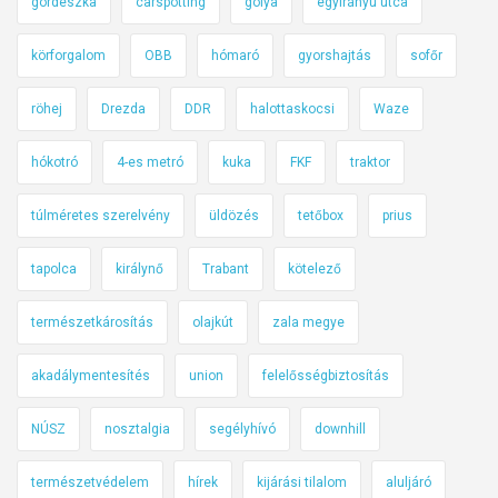
u
gördeszka
carspotting
gólya
egyirányú utca
g
körforgalom
OBB
hómaró
gyorshajtás
sofőr
r
a
röhej
Drezda
DDR
halottaskocsi
Waze
t
ó
hókotró
4-es metró
kuka
FKF
traktor
:
m
túlméretes szerelvény
üldözés
tetőbox
prius
ű
k
tapolca
királynő
Trabant
kötelező
ö
d
természetkárosítás
olajkút
zala megye
n
akadálymentesítés
union
felelősségbiztosítás
e
a
NÚSZ
nosztalgia
segélyhívó
downhill
v
a
természetvédelem
hírek
kijárási tilalom
aluljáró
l