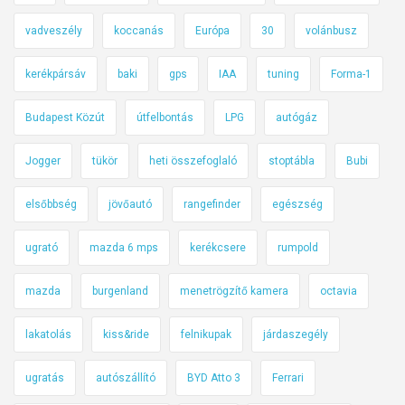
vadveszély
koccanás
Európa
30
volánbusz
kerékpársáv
baki
gps
IAA
tuning
Forma-1
Budapest Közút
útfelbontás
LPG
autógáz
Jogger
tükör
heti összefoglaló
stoptábla
Bubi
elsőbbség
jövőautó
rangefinder
egészség
ugrató
mazda 6 mps
kerékcsere
rumpold
mazda
burgenland
menetrögzítő kamera
octavia
lakatolás
kiss&ride
felnikupak
járdaszegély
ugratás
autószállító
BYD Atto 3
Ferrari