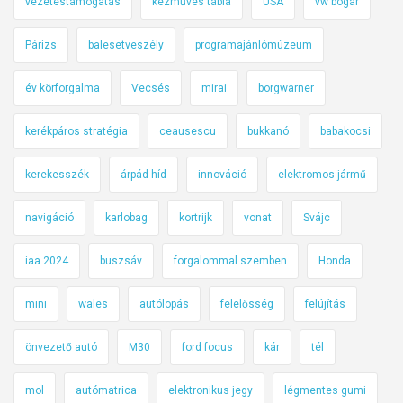
vezetéstámogatás
kézműves tábla
USA
vw bogár
Párizs
balesetveszély
programajánlómúzeum
év körforgalma
Vecsés
mirai
borgwarner
kerékpáros stratégia
ceausescu
bukkanó
babakocsi
kerekesszék
árpád híd
innováció
elektromos jármű
navigáció
karlobag
kortrijk
vonat
Svájc
iaa 2024
buszsáv
forgalommal szemben
Honda
mini
wales
autólopás
felelősség
felújítás
önvezető autó
M30
ford focus
kár
tél
mol
autómatrica
elektronikus jegy
légmentes gumi