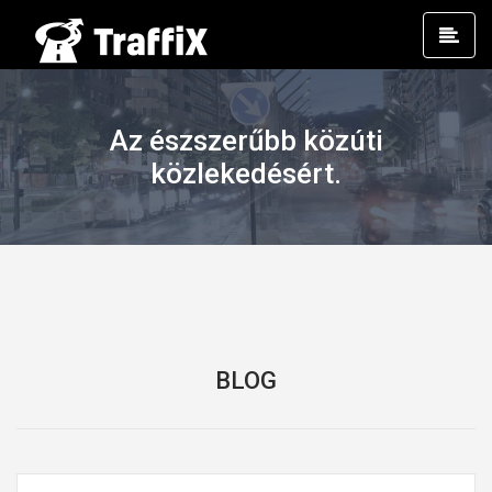
Prim
Men
Az észszerűbb közúti
közlekedésért.
BLOG