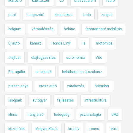
korrózió
kábítószer
20
utasvédelem
rádió
retró
hangszóró
klasszikus
Lada
zsiguli
belgium
várandósság
hólánc
fenntartható mobilitás
új autó
kamaz
Honda E:ny1
la
motorhiba
olajfüst
olajfogyasztás
euro-norma
Vito
Portugália
emelkedő
beláthatatlan útszakasz
nissan ariya
orosz autó
várakozás
hóember
lakópark
autógyár
fejlesztés
infrastruktúra
klíma
irányjelző
betegség
pszichológia
UAZ
közterület
Magyar Közút
kreatív
roncs
retro