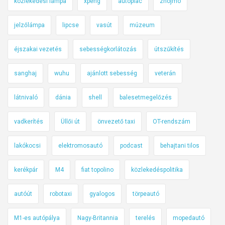
közlekedési lámpa
xpeng
autópiac
znojmo
jelzőlámpa
lipcse
vasút
múzeum
éjszakai vezetés
sebességkorlátozás
útszűkítés
sanghaj
wuhu
ajánlott sebesség
veterán
látnivaló
dánia
shell
balesetmegelőzés
vadkerítés
Üllői út
önvezető taxi
OT-rendszám
lakókocsi
elektromosautó
podcast
behajtani tilos
kerékpár
M4
fiat topolino
közlekedéspolitika
autóút
robotaxi
gyalogos
törpeautó
M1-es autópálya
Nagy-Britannia
terelés
mopedautó