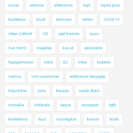
vicces
villamos
elektromos
hajó
toyota prius
Budakeszi
közút
dashcam
reklám
COVID-19
Urban Collëctif
ICE
opel frontera
Isuzu
3-as metró
megállás
4-es út
sávlezárás
főpolgármester
videó
EU
tréler
hirdetés
matrica
mini countryman
elektromos bányagép
hülye kiírás
zene
Kanada
vasúti átjáró
szlovákia
Hollandia
kaiyun
avtoexport
kgfb
kerékbilincs
busz
közvilágítás
kamion
bicikli