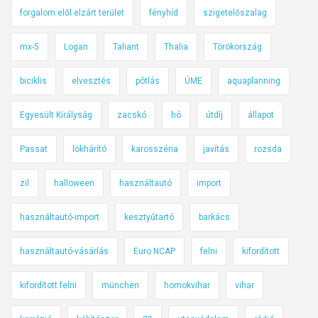
forgalom elől elzárt terület
fényhíd
szigetelőszalag
mx-5
Logan
Taliant
Thalia
Törökország
biciklis
elvesztés
pótlás
ÚME
aquaplanning
Egyesült Királyság
zacskó
hó
útdíj
állapot
Passat
lökhárító
karosszéria
javítás
rozsda
zil
halloween
használtautó
import
használtautó-import
kesztyűtartó
barkács
használtautó-vásárlás
Euro NCAP
felni
kifordított
kifordított felni
münchen
homokvihar
vihar