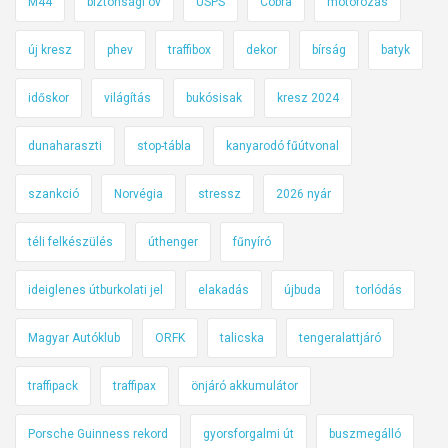
M44
biztonsági öv
USPS
Cobra
motorozás
új kresz
phev
traffibox
dekor
bírság
batyk
időskor
világítás
bukósisak
kresz 2024
dunaharaszti
stop-tábla
kanyarodó fűútvonal
szankció
Norvégia
stressz
2026 nyár
téli felkészülés
úthenger
fűnyíró
ideiglenes útburkolati jel
elakadás
újbuda
torlódás
Magyar Autóklub
ORFK
talicska
tengeralattjáró
traffipack
traffipax
önjáró akkumulátor
Porsche Guinness rekord
gyorsforgalmi út
buszmegálló