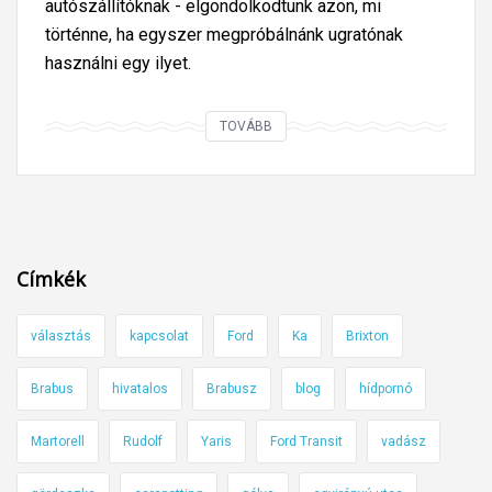
autószállítóknak - elgondolkodtunk azon, mi
történne, ha egyszer megpróbálnánk ugratónak
használni egy ilyet.
A
TOVÁBB
u
t
ó
s
z
Címkék
á
l
választás
kapcsolat
Ford
Ka
Brixton
l
í
Brabus
hivatalos
Brabusz
blog
hídpornó
t
ó
Martorell
Rudolf
Yaris
Ford Transit
vadász
-