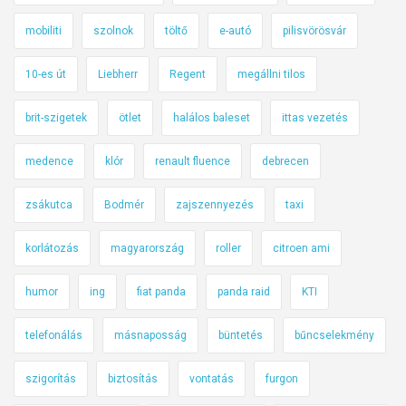
mobiliti
szolnok
töltő
e-autó
pilisvörösvár
10-es út
Liebherr
Regent
megállni tilos
brit-szigetek
ötlet
halálos baleset
ittas vezetés
medence
klór
renault fluence
debrecen
zsákutca
Bodmér
zajszennyezés
taxi
korlátozás
magyarország
roller
citroen ami
humor
ing
fiat panda
panda raid
KTI
telefonálás
másnaposság
büntetés
bűncselekmény
szigorítás
biztosítás
vontatás
furgon