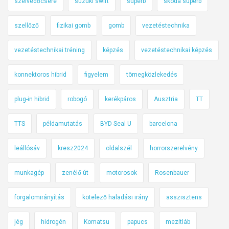
szélvédőcsere
suzuki swift
superb
skoda superb
szellőző
fizikai gomb
gomb
vezetéstechnika
vezetéstechnikai tréning
képzés
vezetéstechnikai képzés
konnektoros hibrid
figyelem
tömegközlekedés
plug-in hibrid
robogó
kerékpáros
Ausztria
TT
TTS
példamutatás
BYD Seal U
barcelona
leállósáv
kresz2024
oldalszél
horrorszerelvény
munkagép
zenélő út
motorosok
Rosenbauer
forgalomirányítás
kötelező haladási irány
asszisztens
jég
hidrogén
Komatsu
papucs
mezítláb