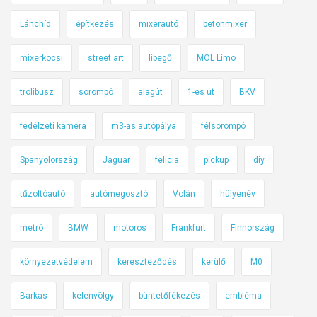
ó
Lánchíd
építkezés
mixerautó
betonmixer
s
á
mixerkocsi
street art
libegő
MOL Limo
g
b
trolibusz
sorompó
alagút
1-es út
BKV
a
n
fedélzeti kamera
m3-as autópálya
félsorompó
?
Spanyolország
Jaguar
felicia
pickup
diy
tűzoltóautó
autómegosztó
Volán
hülyenév
metró
BMW
motoros
Frankfurt
Finnország
környezetvédelem
kereszteződés
kerülő
M0
Barkas
kelenvölgy
büntetőfékezés
embléma