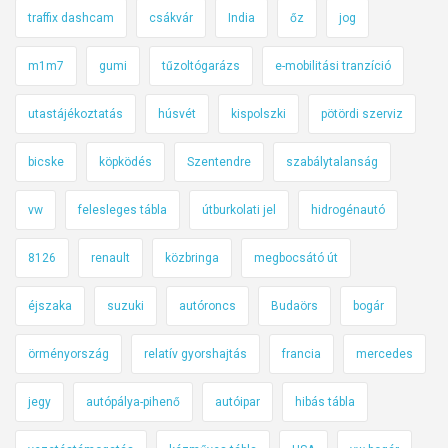
traffix dashcam
csákvár
India
őz
jog
m1m7
gumi
tűzoltógarázs
e-mobilitási tranzíció
utastájékoztatás
húsvét
kispolszki
pötördi szerviz
bicske
köpködés
Szentendre
szabálytalanság
vw
felesleges tábla
útburkolati jel
hidrogénautó
8126
renault
közbringa
megbocsátó út
éjszaka
suzuki
autóroncs
Budaörs
bogár
örményország
relatív gyorshajtás
francia
mercedes
jegy
autópálya-pihenő
autóipar
hibás tábla