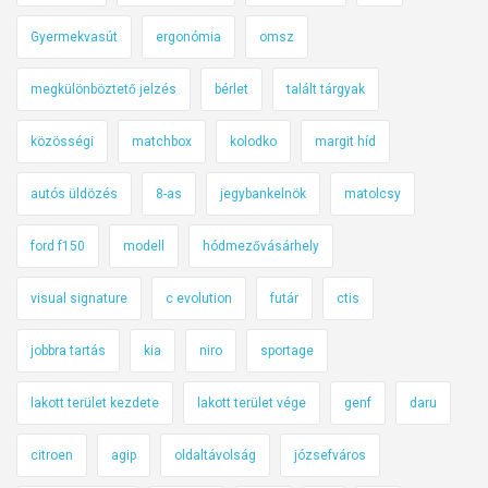
Gyermekvasút
ergonómia
omsz
megkülönböztető jelzés
bérlet
talált tárgyak
közösségi
matchbox
kolodko
margit híd
autós üldözés
8-as
jegybankelnök
matolcsy
ford f150
modell
hódmezővásárhely
visual signature
c evolution
futár
ctis
jobbra tartás
kia
niro
sportage
lakott terület kezdete
lakott terület vége
genf
daru
citroen
agip
oldaltávolság
józsefváros