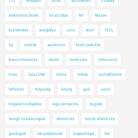
112
terepjáró
járda
autóreklám
szabály
elektromos bicikli
60-as tábla
M1
Nissan
közlekedés
autópálya
Lime
dízel
FEOL
5g
mentők
autómosó
fizető parkolás
kresz-módosítás
skoda
rendszám
Velencei-tó
hoax
ZalaZONE
online
térkép
aszfaltfestés
felfestés
hülyeség
hőség
győr
varsó
forgalomcsillapítás
légszennyezés
dugódíj
levegő munkacsoport
ellenőrzés
közúti ellenőrzés
gazdagrét
városépítészet
koppenhága
fiat