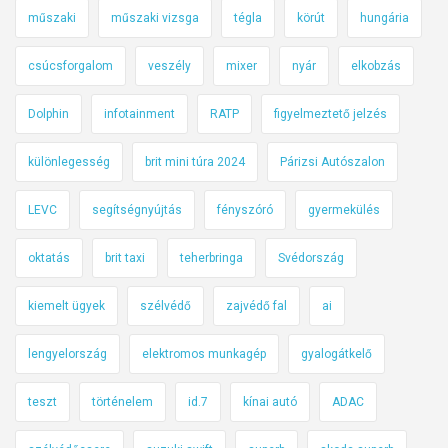
műszaki
műszaki vizsga
tégla
körút
hungária
csúcsforgalom
veszély
mixer
nyár
elkobzás
Dolphin
infotainment
RATP
figyelmeztető jelzés
különlegesség
brit mini túra 2024
Párizsi Autószalon
LEVC
segítségnyújtás
fényszóró
gyermekülés
oktatás
brit taxi
teherbringa
Svédország
kiemelt ügyek
szélvédő
zajvédő fal
ai
lengyelország
elektromos munkagép
gyalogátkelő
teszt
történelem
id.7
kínai autó
ADAC