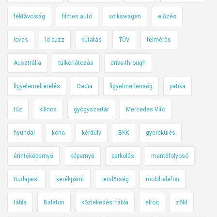
féktávolság
filmes autó
volkswagen
előzés
lovas
id buzz
kutatás
TÜV
felmérés
Ausztrália
túlkorlátozás
drive-through
figyelemelterelés
Dacia
figyelmetlenség
patika
tűz
kilincs
gyógyszertár
Mercedes Vito
hyundai
kona
kérdőív
BKK
gyerekülés
érintőképernyő
képernyő
parkolás
mentőfolyosó
Budapest
kerékpárút
rendőrség
mobiltelefon
tábla
Balaton
közlekedési tábla
elroq
zöld