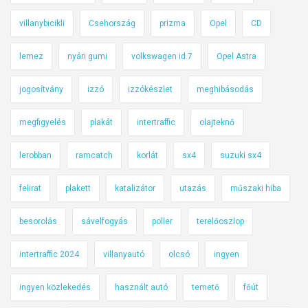
villanybicikli
Csehország
prizma
Opel
CD
lemez
nyári gumi
volkswagen id.7
Opel Astra
jogosítvány
izzó
izzókészlet
meghibásodás
megfigyelés
plakát
intertraffic
olajteknő
lerobban
ramcatch
korlát
sx4
suzuki sx4
felirat
plakett
katalizátor
utazás
műszaki hiba
besorolás
sávelfogyás
poller
terelőoszlop
intertraffic 2024
villanyautó
olcsó
ingyen
ingyen közlekedés
használt autó
temető
főút