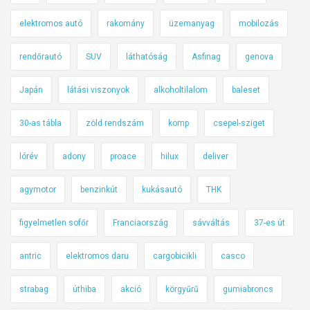
elektromos autó
rakomány
üzemanyag
mobilozás
rendőrautó
SUV
láthatóság
Asfinag
genova
Japán
látási viszonyok
alkoholtilalom
baleset
30-as tábla
zöld rendszám
komp
csepel-sziget
lórév
adony
proace
hilux
deliver
agymotor
benzinkút
kukásautó
THK
figyelmetlen sofőr
Franciaország
sávváltás
37-es út
antric
elektromos daru
cargobicikli
casco
strabag
úthiba
akció
körgyűrű
gumiabroncs