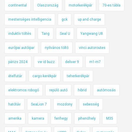
continental
Olaszország
motorkerékpár
70-es tábla
mesterséges intelligencia
gck
up and charge
induktív töltés
Tang
Seal U
Yangwang U8
európai autóipar
nyilvános töltő
vinci autoroutes
párizs 2024
vw id buzz
deliver 9
m1-m7
ételfutár
cargo kerékpár
teherkerékpár
elektromos robogó
repülő autó
hibrid
autómosás
hatótáv
SeaLion 7
mozdony
sebesség
amerika
kamera
ferihegy
pihenőhely
M35