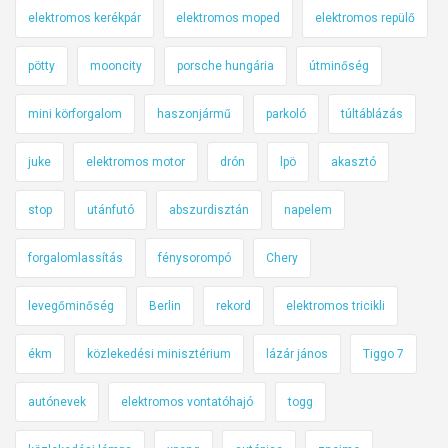
elektromos kerékpár
elektromos moped
elektromos repülő
pötty
mooncity
porsche hungária
útminőség
mini körforgalom
haszonjármű
parkoló
túltáblázás
juke
elektromos motor
drón
lpö
akasztó
stop
utánfutó
abszurdisztán
napelem
forgalomlassítás
fénysorompó
Chery
levegőminőség
Berlin
rekord
elektromos tricikli
ékm
közlekedési minisztérium
lázár jános
Tiggo 7
autónevek
elektromos vontatóhajó
togg