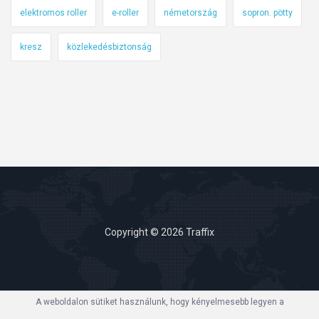
elektromos roller
e-roller
németország
sopron. pötty
kresz
közlekedésbiztonság
Copyright © 2026 Traffix
A weboldalon sütiket használunk, hogy kényelmesebb legyen a