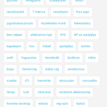
gázolás
elhagyatott
szabálytalan
Tanuló
tanulóvezető
T matrica
tanulóautó
friss jogsi
jogosítványszerzés
közlekedési morál
feketedoboz
bem rakpart
elektromos hajó
BYD
M7-es autópálya
kapubejáró
foci
futball
sportpálya
kerítés
swift
fogyasztás
teherbicikli
biciklisáv
töltés
kutya
fantomcég
dobós cég
vandalizmus
szerbia
GTI
hamisítás
alvázszám
visszaélés
lámpa
szár
záróvonal
vezetésre alkalmasság
követési távolság
elalvás
régi autó
kijelző