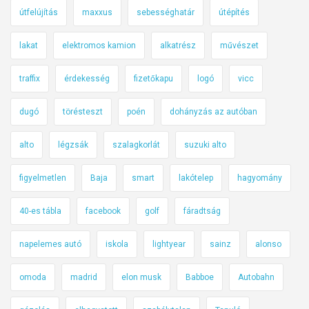
útfelújítás
maxxus
sebességhatár
útépítés
lakat
elektromos kamion
alkatrész
művészet
traffix
érdekesség
fizetőkapu
logó
vicc
dugó
törésteszt
poén
dohányzás az autóban
alto
légzsák
szalagkorlát
suzuki alto
figyelmetlen
Baja
smart
lakótelep
hagyomány
40-es tábla
facebook
golf
fáradtság
napelemes autó
iskola
lightyear
sainz
alonso
omoda
madrid
elon musk
Babboe
Autobahn