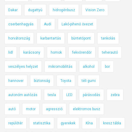
Dakar
dugattyú
hidrogénbusz
Vision Zero
cserbenhagyás
Audi
Lakó-pihenő övezet
horvátország
karbantartás
büntetőpont
tankolás
lidl
karácsony
homok
fekvőrendőr
teherautó
veszélyes helyzet
mikromobilitás
alkohol
bor
hannover
biztonság
Toyota
téli gumi
autonóm autózás
tesla
LED
párásodás
zebra
autó
motor
agresszió
elektromos busz
repülőtér
statisztika
gyerekek
Kína
kresz tábla