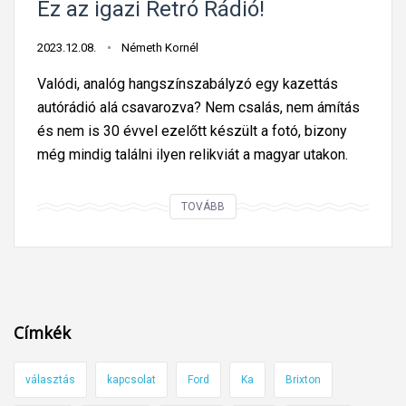
u
Ez az igazi Retró Rádió!
t
2023.12.08.
Németh Kornél
o
l
Valódi, analóg hangszínszabályzó egy kazettás
j
autórádió alá csavarozva? Nem csalás, nem ámítás
á
és nem is 30 évvel ezelőtt készült a fotó, bizony
r
még mindig találni ilyen relikviát a magyar utakon.
a
k
E
TOVÁBB
i
z
f
a
o
z
r
i
d
g
Címkék
í
a
t
z
o
választás
kapcsolat
Ford
Ka
Brixton
i
t