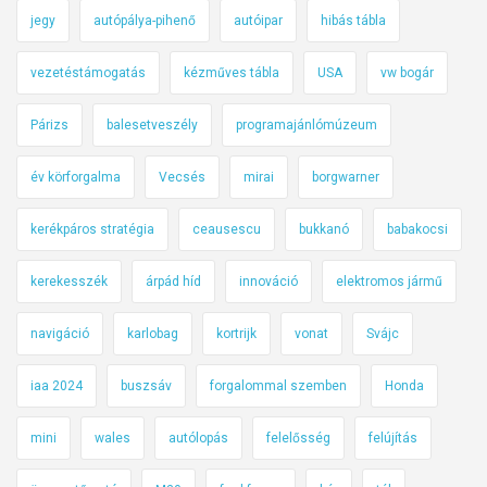
jegy
autópálya-pihenő
autóipar
hibás tábla
vezetéstámogatás
kézműves tábla
USA
vw bogár
Párizs
balesetveszély
programajánlómúzeum
év körforgalma
Vecsés
mirai
borgwarner
kerékpáros stratégia
ceausescu
bukkanó
babakocsi
kerekesszék
árpád híd
innováció
elektromos jármű
navigáció
karlobag
kortrijk
vonat
Svájc
iaa 2024
buszsáv
forgalommal szemben
Honda
mini
wales
autólopás
felelősség
felújítás