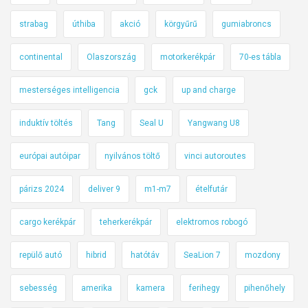
strabag
úthiba
akció
körgyűrű
gumiabroncs
continental
Olaszország
motorkerékpár
70-es tábla
mesterséges intelligencia
gck
up and charge
induktív töltés
Tang
Seal U
Yangwang U8
európai autóipar
nyilvános töltő
vinci autoroutes
párizs 2024
deliver 9
m1-m7
ételfutár
cargo kerékpár
teherkerékpár
elektromos robogó
repülő autó
hibrid
hatótáv
SeaLion 7
mozdony
sebesség
amerika
kamera
ferihegy
pihenőhely