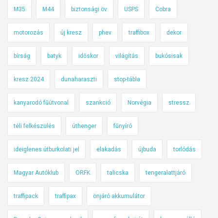
M35
M44
biztonsági öv
USPS
Cobra
motorozás
új kresz
phev
traffibox
dekor
bírság
batyk
időskor
világítás
bukósisak
kresz 2024
dunaharaszti
stop-tábla
kanyarodó fűútvonal
szankció
Norvégia
stressz
téli felkészülés
úthenger
fűnyíró
ideiglenes útburkolati jel
elakadás
újbuda
torlódás
Magyar Autóklub
ORFK
talicska
tengeralattjáró
traffipack
traffipax
önjáró akkumulátor