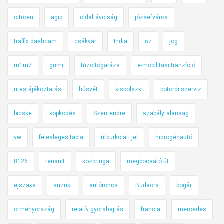
citroen
agip
oldaltávolság
józsefváros
traffix dashcam
csákvár
India
őz
jog
m1m7
gumi
tűzoltógarázs
e-mobilitási tranzíció
utastájékoztatás
húsvét
kispolszki
pötördi szerviz
bicske
köpködés
Szentendre
szabálytalanság
vw
felesleges tábla
útburkolati jel
hidrogénautó
8126
renault
közbringa
megbocsátó út
éjszaka
suzuki
autóroncs
Budaörs
bogár
örményország
relatív gyorshajtás
francia
mercedes