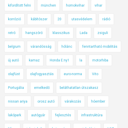
kifordított felni
münchen
homokvihar
vihar
korrózió
kábítószer
20
utasvédelem
rádió
retró
hangszóró
klasszikus
Lada
zsiguli
belgium
várandósság
hólánc
fenntartható mobilitás
új autó
kamaz
Honda E:ny1
la
motorhiba
olajfüst
olajfogyasztás
euro-norma
Vito
Portugália
emelkedő
beláthatatlan útszakasz
nissan ariya
orosz autó
várakozás
hóember
lakópark
autógyár
fejlesztés
infrastruktúra