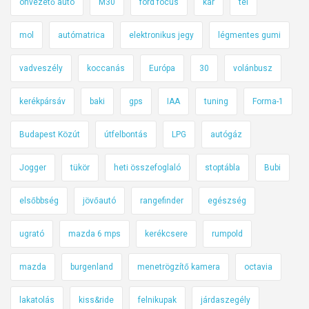
önvezető autó
M30
ford focus
kár
tél
mol
autómatrica
elektronikus jegy
légmentes gumi
vadveszély
koccanás
Európa
30
volánbusz
kerékpársáv
baki
gps
IAA
tuning
Forma-1
Budapest Közút
útfelbontás
LPG
autógáz
Jogger
tükör
heti összefoglaló
stoptábla
Bubi
elsőbbség
jövőautó
rangefinder
egészség
ugrató
mazda 6 mps
kerékcsere
rumpold
mazda
burgenland
menetrögzítő kamera
octavia
lakatolás
kiss&ride
felnikupak
járdaszegély