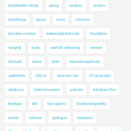
közlekedési lámpa
xpeng
autópiac
znojmo
jelzőlámpa
lipcse
vasút
múzeum
éjszakai vezetés
sebességkorlátozás
útszűkítés
sanghaj
wuhu
ajánlott sebesség
veterán
látnivaló
dánia
shell
balesetmegelőzés
vadkerítés
Üllői út
önvezető taxi
OT-rendszám
lakókocsi
elektromosautó
podcast
behajtani tilos
kerékpár
M4
fiat topolino
közlekedéspolitika
autóút
robotaxi
gyalogos
törpeautó