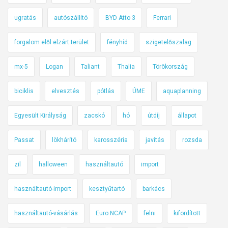
ugratás
autószállító
BYD Atto 3
Ferrari
forgalom elől elzárt terület
fényhíd
szigetelőszalag
mx-5
Logan
Taliant
Thalia
Törökország
biciklis
elvesztés
pótlás
ÚME
aquaplanning
Egyesült Királyság
zacskó
hó
útdíj
állapot
Passat
lökhárító
karosszéria
javítás
rozsda
zil
halloween
használtautó
import
használtautó-import
kesztyűtartó
barkács
használtautó-vásárlás
Euro NCAP
felni
kifordított