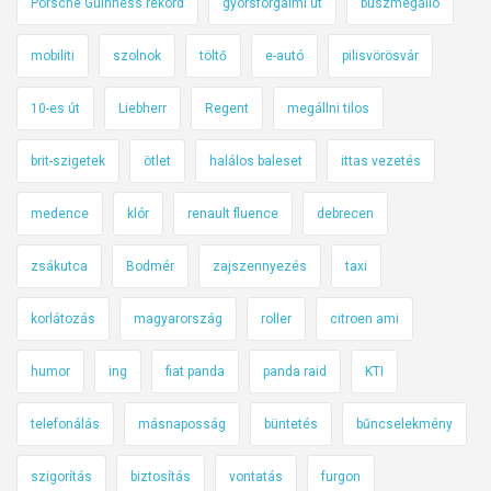
Porsche Guinness rekord
gyorsforgalmi út
buszmegálló
mobiliti
szolnok
töltő
e-autó
pilisvörösvár
10-es út
Liebherr
Regent
megállni tilos
brit-szigetek
ötlet
halálos baleset
ittas vezetés
medence
klór
renault fluence
debrecen
zsákutca
Bodmér
zajszennyezés
taxi
korlátozás
magyarország
roller
citroen ami
humor
ing
fiat panda
panda raid
KTI
telefonálás
másnaposság
büntetés
bűncselekmény
szigorítás
biztosítás
vontatás
furgon