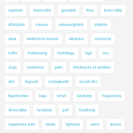
repülőtér
statisztika
gyerekek
Kína
kresz tábla
útfelújítás
maxxus
sebességhatár
útépítés
lakat
elektromos kamion
alkatrész
művészet
traffix
érdekesség
fizetőkapu
logó
vicc
dugó
törésteszt
poén
dohányzás az autóban
alto
légzsák
szalagkorlát
suzuki alto
figyelmetlen
Baja
smart
lakótelep
hagyomány
40-es tábla
facebook
golf
fáradtság
napelemes autó
iskola
lightyear
sainz
alonso