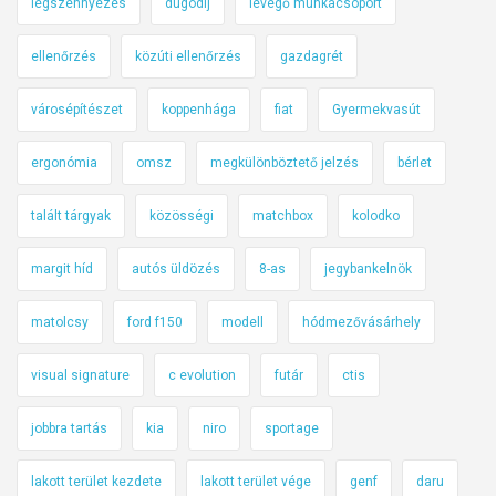
légszennyezés
dugódíj
levegő munkacsoport
ellenőrzés
közúti ellenőrzés
gazdagrét
városépítészet
koppenhága
fiat
Gyermekvasút
ergonómia
omsz
megkülönböztető jelzés
bérlet
talált tárgyak
közösségi
matchbox
kolodko
margit híd
autós üldözés
8-as
jegybankelnök
matolcsy
ford f150
modell
hódmezővásárhely
visual signature
c evolution
futár
ctis
jobbra tartás
kia
niro
sportage
lakott terület kezdete
lakott terület vége
genf
daru