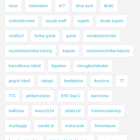
teszt
történelem
id.7
kínai autó
ADAC
szélvédőcsere
suzuki swift
superb
skoda superb
szellőző
fizikai gomb
gomb
vezetéstechnika
vezetéstechnikai tréning
képzés
vezetéstechnikai képzés
konnektoros hibrid
figyelem
tömegközlekedés
plug-in hibrid
robogó
kerékpáros
Ausztria
TT
TTS
példamutatás
BYD Seal U
barcelona
leállósáv
kresz2024
oldalszél
horrorszerelvény
munkagép
zenélő út
motorosok
Rosenbauer