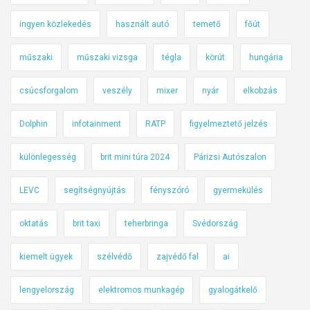
ingyen közlekedés
használt autó
temető
főút
műszaki
műszaki vizsga
tégla
körút
hungária
csúcsforgalom
veszély
mixer
nyár
elkobzás
Dolphin
infotainment
RATP
figyelmeztető jelzés
különlegesség
brit mini túra 2024
Párizsi Autószalon
LEVC
segítségnyújtás
fényszóró
gyermekülés
oktatás
brit taxi
teherbringa
Svédország
kiemelt ügyek
szélvédő
zajvédő fal
ai
lengyelország
elektromos munkagép
gyalogátkelő