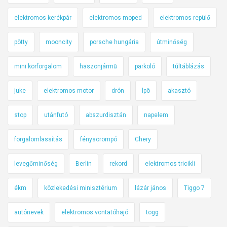
elektromos kerékpár
elektromos moped
elektromos repülő
pötty
mooncity
porsche hungária
útminőség
mini körforgalom
haszonjármű
parkoló
túltáblázás
juke
elektromos motor
drón
lpö
akasztó
stop
utánfutó
abszurdisztán
napelem
forgalomlassítás
fénysorompó
Chery
levegőminőség
Berlin
rekord
elektromos tricikli
ékm
közlekedési minisztérium
lázár jános
Tiggo 7
autónevek
elektromos vontatóhajó
togg