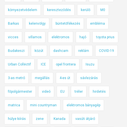
környezetvédelem
kereszteződés
kerülő
M0
Barkas
kelenvölgy
büntetőfékezés
embléma
vicces
villamos
elektromos
hajó
toyota prius
Budakeszi
közút
dashcam
reklám
COVID-19
Urban Collëctif
ICE
opel frontera
Isuzu
3-as metró
megállás
4-es út
sávlezárás
főpolgármester
videó
EU
tréler
hirdetés
matrica
mini countryman
elektromos bányagép
hülye kiírás
zene
Kanada
vasúti átjáró