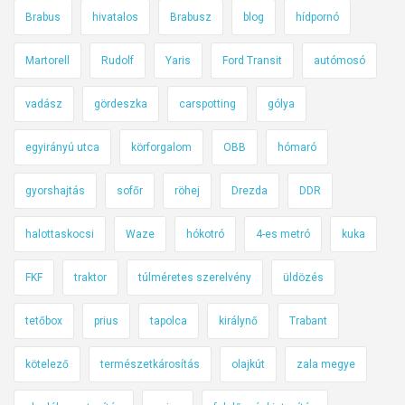
R
Brabus
hivatalos
Brabusz
blog
hídpornó
t
e
a
t
Martorell
Rudolf
Yaris
Ford Transit
autómosó
c
r
é
ó
vadász
gördeszka
carspotting
gólya
l
R
f
egyirányú utca
körforgalom
OBB
hómaró
á
e
d
l
gyorshajtás
sofőr
röhej
Drezda
DDR
i
n
ó
i
halottaskocsi
Waze
hókotró
4-es metró
kuka
!
t
FKF
traktor
túlméretes szerelvény
üldözés
?
tetőbox
prius
tapolca
királynő
Trabant
kötelező
természetkárosítás
olajkút
zala megye