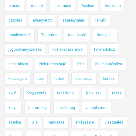
omoda
madrid
elon musk
Babboe
Autobahn
gázolás
elhagyatott
szabálytalan
Tanuló
tanulóvezető
T matrica
tanulóautó
friss jogsi
jogosítványszerzés
közlekedési morál
feketedoboz
bem rakpart
elektromos hajó
BYD
M7-es autópálya
kapubejáró
foci
futball
sportpálya
kerítés
swift
fogyasztás
teherbicikli
biciklisáv
töltés
kutya
fantomcég
dobós cég
vandalizmus
szerbia
GTI
hamisítás
alvázszám
visszaélés