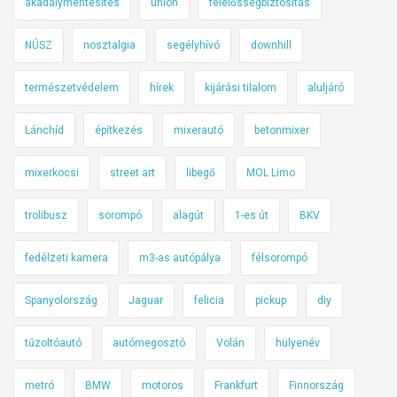
akadálymentesítés
union
felelősségbiztosítás
NÚSZ
nosztalgia
segélyhívó
downhill
természetvédelem
hírek
kijárási tilalom
aluljáró
Lánchíd
építkezés
mixerautó
betonmixer
mixerkocsi
street art
libegő
MOL Limo
trolibusz
sorompó
alagút
1-es út
BKV
fedélzeti kamera
m3-as autópálya
félsorompó
Spanyolország
Jaguar
felicia
pickup
diy
tűzoltóautó
autómegosztó
Volán
hülyenév
metró
BMW
motoros
Frankfurt
Finnország