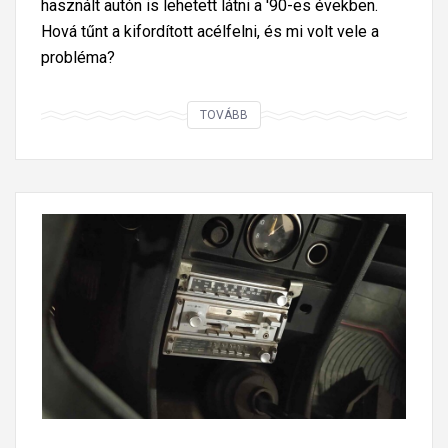
használt autón is lehetett látni a '90-es években.
Hová tűnt a kifordított acélfelni, és mi volt vele a
probléma?
T
TOVÁBB
e
m
i
k
o
r
l
á
t
t
á
l