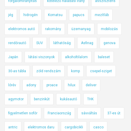
forgalomirányítás
kötelező haladási irány
asszisztens
jég
hidrogén
Komatsu
papucs
mezítláb
elektromos autó
rakomány
üzemanyag
mobilozás
rendőrautó
SUV
láthatóság
Asfinag
genova
Japán
látási viszonyok
alkoholtilalom
baleset
30-as tábla
zöld rendszám
komp
csepel-sziget
lórév
adony
proace
hilux
deliver
agymotor
benzinkút
kukásautó
THK
figyelmetlen sofőr
Franciaország
sávváltás
37-es út
antric
elektromos daru
cargobicikli
casco