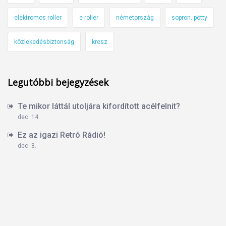
elektromos roller
e-roller
németország
sopron. pötty
közlekedésbiztonság
kresz
Legutóbbi bejegyzések
Te mikor láttál utoljára kifordított acélfelnit?
dec. 14.
Ez az igazi Retró Rádió!
dec. 8.