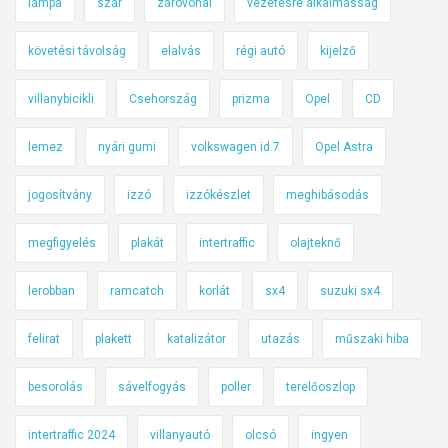
lámpa
szár
záróvonal
vezetésre alkalmasság
követési távolság
elalvás
régi autó
kijelző
villanybicikli
Csehország
prizma
Opel
CD
lemez
nyári gumi
volkswagen id.7
Opel Astra
jogosítvány
izzó
izzókészlet
meghibásodás
megfigyelés
plakát
intertraffic
olajteknő
lerobban
ramcatch
korlát
sx4
suzuki sx4
felirat
plakett
katalizátor
utazás
műszaki hiba
besorolás
sávelfogyás
poller
terelőoszlop
intertraffic 2024
villanyautó
olcsó
ingyen