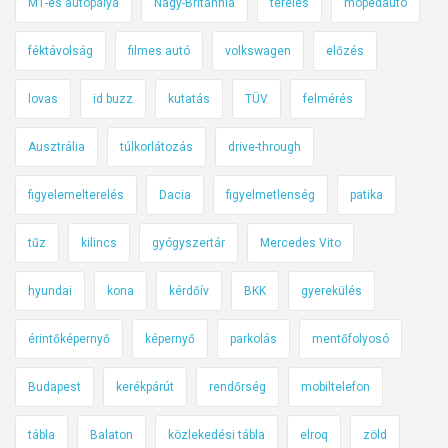
M1-es autópálya
Nagy-Britannia
terelés
mopedautó
féktávolság
filmes autó
volkswagen
előzés
lovas
id buzz
kutatás
TÜV
felmérés
Ausztrália
túlkorlátozás
drive-through
figyelemelterelés
Dacia
figyelmetlenség
patika
tűz
kilincs
gyógyszertár
Mercedes Vito
hyundai
kona
kérdőív
BKK
gyerekülés
érintőképernyő
képernyő
parkolás
mentőfolyosó
Budapest
kerékpárút
rendőrség
mobiltelefon
tábla
Balaton
közlekedési tábla
elroq
zöld