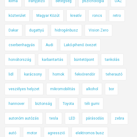
klíma
irányjelző
betegség
pszichológia
UAZ
közterület
Magyar Közút
kreatív
roncs
retro
Dakar
dugattyú
hidrogénbusz
Vision Zero
cserbenhagyás
Audi
Lakó-pihenő övezet
horvátország
karbantartás
büntetőpont
tankolás
lidl
karácsony
homok
fekvőrendőr
teherautó
veszélyes helyzet
mikromobilitás
alkohol
bor
hannover
biztonság
Toyota
téli gumi
autonóm autózás
tesla
LED
párásodás
zebra
autó
motor
agresszió
elektromos busz