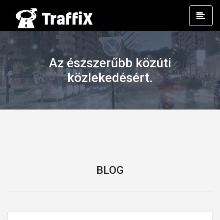
Prim
Men
Az észszerűbb közúti
közlekedésért.
BLOG