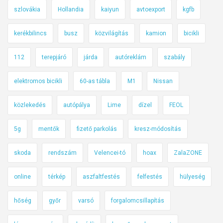
szlovákia
Hollandia
kaiyun
avtoexport
kgfb
kerékbilincs
busz
közvilágítás
kamion
bicikli
112
terepjáró
járda
autóreklám
szabály
elektromos bicikli
60-as tábla
M1
Nissan
közlekedés
autópálya
Lime
dízel
FEOL
5g
mentők
fizető parkolás
kresz-módosítás
skoda
rendszám
Velencei-tó
hoax
ZalaZONE
online
térkép
aszfaltfestés
felfestés
hülyeség
hőség
győr
varsó
forgalomcsillapítás