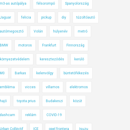
m3-as autópálya
félsorompó
Spanyolország
Jaguar
felicia
pickup
diy
tűzoltóautó
autómegosztó
Volán
hülyenév
metró
BMW
motoros
Frankfurt
Finnország
környezetvédelem
kereszteződés
kerülő
M0
Barkas
kelenvölgy
büntetőfékezés
embléma
vicces
villamos
elektromos
hajó
toyota prius
Budakeszi
közút
dashcam
reklám
COVID-19
Urban Collëctif
ICE
opel frontera
Isuzu