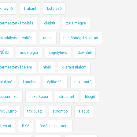
királynő
Trabant
kötelező
természetkárosítás
olajkút
zala megye
akadálymentesítés
union
felelősségbiztosítás
NÚSZ
nosztalgia
segélyhívó
downhill
természetvédelem
hírek
kijárási tilalom
aluljáró
Lánchíd
építkezés
mixerautó
betonmixer
mixerkocsi
street art
libegő
MOL Limo
trolibusz
sorompó
alagút
1-es út
BKV
fedélzeti kamera