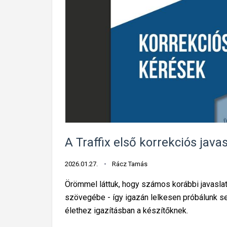
A Traffix első korrekciós jav
2026.01.27.
Rácz Tamás
Örömmel láttuk, hogy számos korábbi javaslat
szövegébe - így igazán lelkesen próbálunk se
élethez igazításban a készítőknek.