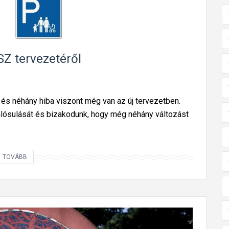
f
c
o
i
g
ó
l
s
Z tervezetéről
a
j
l
a
á
v
s
 és néhány hiba viszont még van az új tervezetben.
a
a
lósulását és bizakodunk, hogy még néhány változást
s
a
l
k
a
ö
t
A
TOVÁBB
z
a
m
l
a
i
e
z
t
k
ú
m
e
j
i