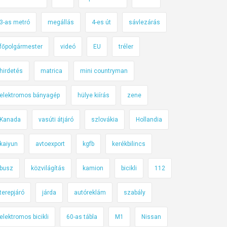
3-as metró
megállás
4-es út
sávlezárás
főpolgármester
videó
EU
tréler
hirdetés
matrica
mini countryman
elektromos bányagép
hülye kiírás
zene
Kanada
vasúti átjáró
szlovákia
Hollandia
kaiyun
avtoexport
kgfb
kerékbilincs
busz
közvilágítás
kamion
bicikli
112
terepjáró
járda
autóreklám
szabály
elektromos bicikli
60-as tábla
M1
Nissan