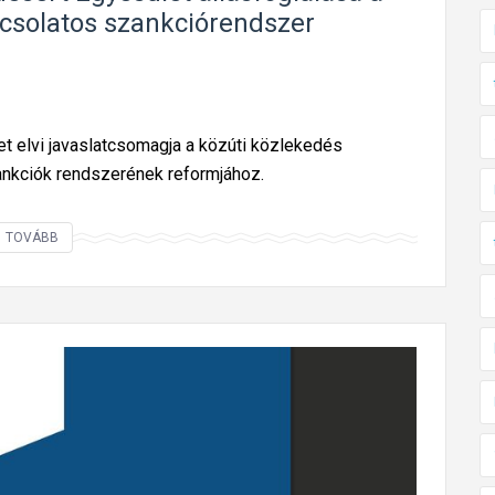
csolatos szankciórendszer
 elvi javaslatcsomagja a közúti közlekedés
ankciók rendszerének reformjához.
A
TOVÁBB
z
É
s
s
z
e
r
ű
b