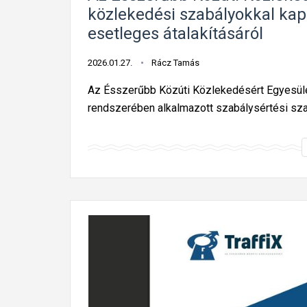
közlekedési szabályokkal kap
esetleges átalakításáról
2026.01.27.
Rácz Tamás
Az Ésszerűbb Közúti Közlekedésért Egyesület
rendszerében alkalmazott szabálysértési sz