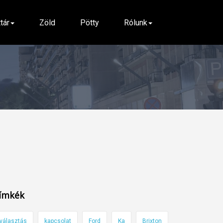
ttár
Zöld
Pötty
Rólunk
ímkék
választás
kapcsolat
Ford
Ka
Brixton