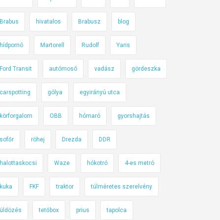
Brabus
hivatalos
Brabusz
blog
hídpornó
Martorell
Rudolf
Yaris
Ford Transit
autómosó
vadász
gördeszka
carspotting
gólya
egyirányú utca
körforgalom
OBB
hómaró
gyorshajtás
sofőr
röhej
Drezda
DDR
halottaskocsi
Waze
hókotró
4-es metró
kuka
FKF
traktor
túlméretes szerelvény
üldözés
tetőbox
prius
tapolca