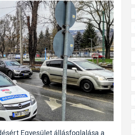
ésért Egyesület állásfoglalása a