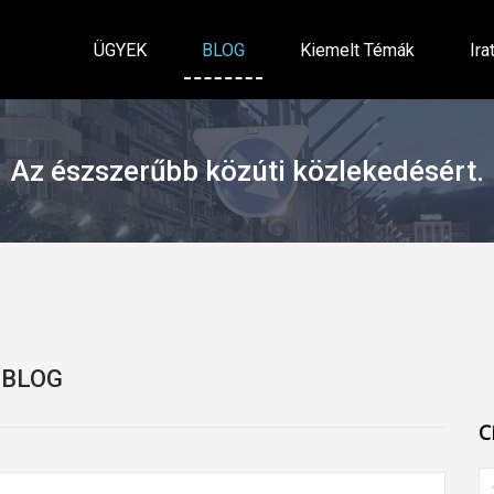
ÜGYEK
BLOG
Kiemelt Témák
Ira
Az észszerűbb közúti közlekedésért.
BLOG
C