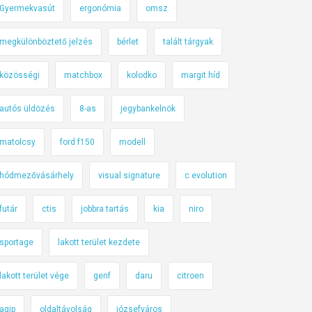
Gyermekvasút
ergonómia
omsz
megkülönböztető jelzés
bérlet
talált tárgyak
közösségi
matchbox
kolodko
margit híd
autós üldözés
8-as
jegybankelnök
matolcsy
ford f150
modell
hódmezővásárhely
visual signature
c evolution
futár
ctis
jobbra tartás
kia
niro
sportage
lakott terület kezdete
lakott terület vége
genf
daru
citroen
agip
oldaltávolság
józsefváros