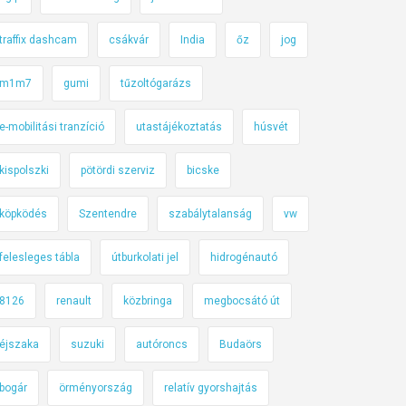
traffix dashcam
csákvár
India
őz
jog
m1m7
gumi
tűzoltógarázs
e-mobilitási tranzíció
utastájékoztatás
húsvét
kispolszki
pötördi szerviz
bicske
köpködés
Szentendre
szabálytalanság
vw
felesleges tábla
útburkolati jel
hidrogénautó
8126
renault
közbringa
megbocsátó út
éjszaka
suzuki
autóroncs
Budaörs
bogár
örményország
relatív gyorshajtás