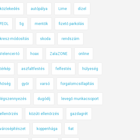
közlekedés
autópálya
Lime
dízel
FEOL
5g
mentők
fizető parkolás
kresz-módosítás
skoda
rendszám
Velencei-tó
hoax
ZalaZONE
online
térkép
aszfaltfestés
felfestés
hülyeség
hőség
győr
varsó
forgalomcsillapítás
légszennyezés
dugódíj
levegő munkacsoport
ellenőrzés
közúti ellenőrzés
gazdagrét
városépítészet
koppenhága
fiat