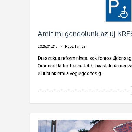
Amit mi gondolunk az új KRES
2026.01.21.
Rácz Tamás
Drasztikus reform nincs, sok fontos újdonság
Örömmel láttuk benne több javaslatunk megva
el tudunk érni a véglegesítésig.