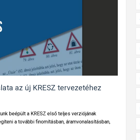
b
K
ö
z
ú
t
i
K
ö
z
aslata az új KRESZ tervezetéhez
l
e
k
e
unk beépült a KRESZ első teljes verziójának
d
gíteni a további finomításban, áramvonalasításban,
é
s