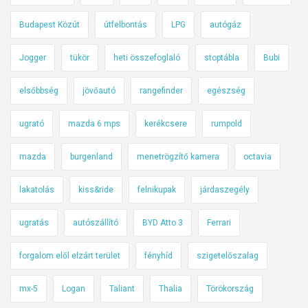
Budapest Közút
útfelbontás
LPG
autógáz
Jogger
tükör
heti összefoglaló
stoptábla
Bubi
elsőbbség
jövőautó
rangefinder
egészség
ugrató
mazda 6 mps
kerékcsere
rumpold
mazda
burgenland
menetrögzítő kamera
octavia
lakatolás
kiss&ride
felnikupak
járdaszegély
ugratás
autószállító
BYD Atto 3
Ferrari
forgalom elől elzárt terület
fényhíd
szigetelőszalag
mx-5
Logan
Taliant
Thalia
Törökország