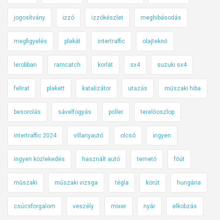
jogosítvány
izzó
izzókészlet
meghibásodás
megfigyelés
plakát
intertraffic
olajteknő
lerobban
ramcatch
korlát
sx4
suzuki sx4
felirat
plakett
katalizátor
utazás
műszaki hiba
besorolás
sávelfogyás
poller
terelőoszlop
intertraffic 2024
villanyautó
olcsó
ingyen
ingyen közlekedés
használt autó
temető
főút
műszaki
műszaki vizsga
tégla
körút
hungária
csúcsforgalom
veszély
mixer
nyár
elkobzás