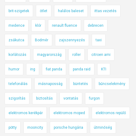
brit-szigetek
ötlet
halálos baleset
ittas vezetés
medence
klór
renault fluence
debrecen
zsákutca
Bodmér
zajszennyezés
taxi
korlátozás
magyarország
roller
citroen ami
humor
ing
fiat panda
panda raid
KTI
telefonálás
másnaposság
büntetés
bűncselekmény
szigorítás
biztosítás
vontatás
furgon
elektromos kerékpár
elektromos moped
elektromos repülő
pötty
mooncity
porsche hungária
útminőség