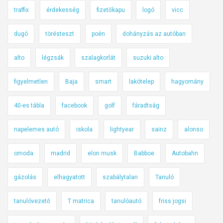
traffix
érdekesség
fizetőkapu
logó
vicc
dugó
törésteszt
poén
dohányzás az autóban
alto
légzsák
szalagkorlát
suzuki alto
figyelmetlen
Baja
smart
lakótelep
hagyomány
40-es tábla
facebook
golf
fáradtság
napelemes autó
iskola
lightyear
sainz
alonso
omoda
madrid
elon musk
Babboe
Autobahn
gázolás
elhagyatott
szabálytalan
Tanuló
tanulóvezető
T matrica
tanulóautó
friss jogsi