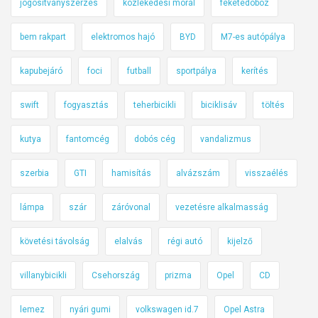
jogosítványszerzés
közlekedési morál
feketedoboz
bem rakpart
elektromos hajó
BYD
M7-es autópálya
kapubejáró
foci
futball
sportpálya
kerítés
swift
fogyasztás
teherbicikli
biciklisáv
töltés
kutya
fantomcég
dobós cég
vandalizmus
szerbia
GTI
hamisítás
alvázszám
visszaélés
lámpa
szár
záróvonal
vezetésre alkalmasság
követési távolság
elalvás
régi autó
kijelző
villanybicikli
Csehország
prizma
Opel
CD
lemez
nyári gumi
volkswagen id.7
Opel Astra