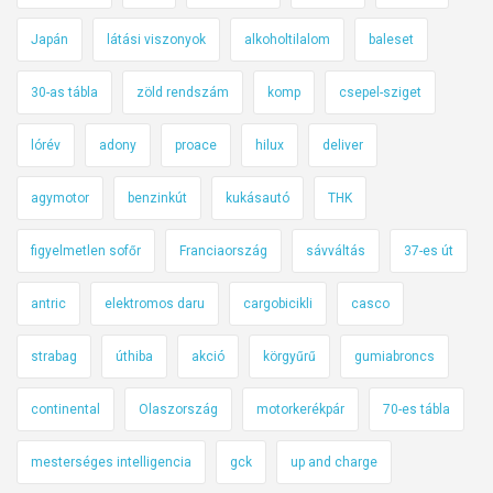
Japán
látási viszonyok
alkoholtilalom
baleset
30-as tábla
zöld rendszám
komp
csepel-sziget
lórév
adony
proace
hilux
deliver
agymotor
benzinkút
kukásautó
THK
figyelmetlen sofőr
Franciaország
sávváltás
37-es út
antric
elektromos daru
cargobicikli
casco
strabag
úthiba
akció
körgyűrű
gumiabroncs
continental
Olaszország
motorkerékpár
70-es tábla
mesterséges intelligencia
gck
up and charge