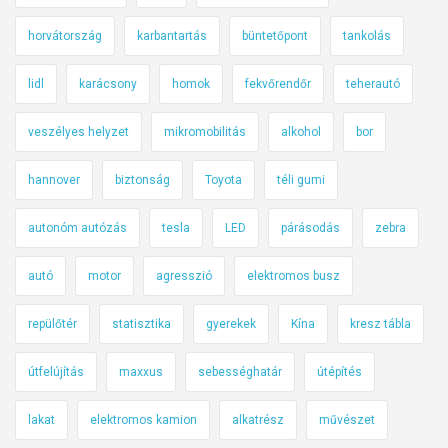
horvátország
karbantartás
büntetőpont
tankolás
lidl
karácsony
homok
fekvőrendőr
teherautó
veszélyes helyzet
mikromobilitás
alkohol
bor
hannover
biztonság
Toyota
téli gumi
autonóm autózás
tesla
LED
párásodás
zebra
autó
motor
agresszió
elektromos busz
repülőtér
statisztika
gyerekek
Kína
kresz tábla
útfelújítás
maxxus
sebességhatár
útépítés
lakat
elektromos kamion
alkatrész
művészet