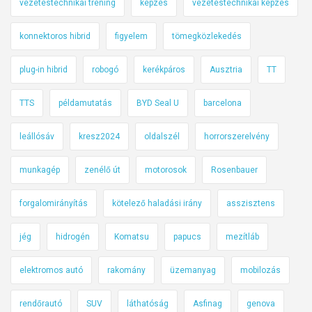
vezetéstechnikai tréning
képzés
vezetéstechnikai képzés
konnektoros hibrid
figyelem
tömegközlekedés
plug-in hibrid
robogó
kerékpáros
Ausztria
TT
TTS
példamutatás
BYD Seal U
barcelona
leállósáv
kresz2024
oldalszél
horrorszerelvény
munkagép
zenélő út
motorosok
Rosenbauer
forgalomirányítás
kötelező haladási irány
asszisztens
jég
hidrogén
Komatsu
papucs
mezítláb
elektromos autó
rakomány
üzemanyag
mobilozás
rendőrautó
SUV
láthatóság
Asfinag
genova