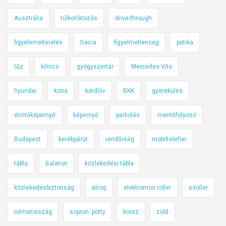
Ausztrália
túlkorlátozás
drive-through
figyelemelterelés
Dacia
figyelmetlenség
patika
tűz
kilincs
gyógyszertár
Mercedes Vito
hyundai
kona
kérdőív
BKK
gyerekülés
érintőképernyő
képernyő
parkolás
mentőfolyosó
Budapest
kerékpárút
rendőrség
mobiltelefon
tábla
Balaton
közlekedési tábla
közlekedésbiztonság
elroq
elektromos roller
e-roller
németország
sopron. pötty
kresz
zöld