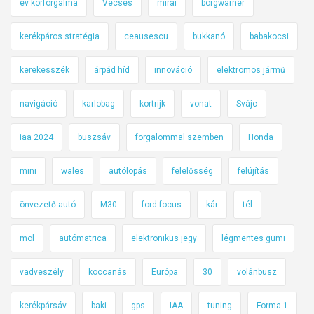
év körforgalma
Vecsés
mirai
borgwarner
kerékpáros stratégia
ceausescu
bukkanó
babakocsi
kerekesszék
árpád híd
innováció
elektromos jármű
navigáció
karlobag
kortrijk
vonat
Svájc
iaa 2024
buszsáv
forgalommal szemben
Honda
mini
wales
autólopás
felelősség
felújítás
önvezető autó
M30
ford focus
kár
tél
mol
autómatrica
elektronikus jegy
légmentes gumi
vadveszély
koccanás
Európa
30
volánbusz
kerékpársáv
baki
gps
IAA
tuning
Forma-1