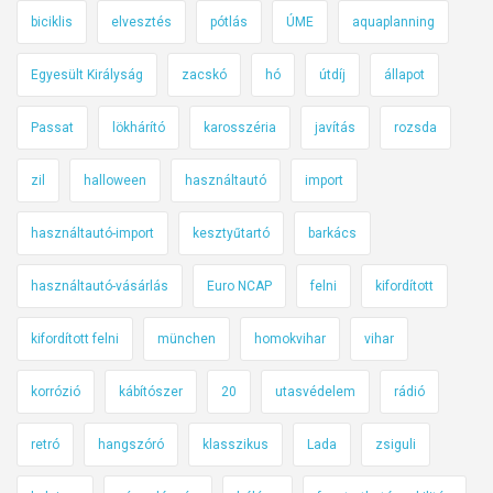
biciklis
elvesztés
pótlás
ÚME
aquaplanning
Egyesült Királyság
zacskó
hó
útdíj
állapot
Passat
lökhárító
karosszéria
javítás
rozsda
zil
halloween
használtautó
import
használtautó-import
kesztyűtartó
barkács
használtautó-vásárlás
Euro NCAP
felni
kifordított
kifordított felni
münchen
homokvihar
vihar
korrózió
kábítószer
20
utasvédelem
rádió
retró
hangszóró
klasszikus
Lada
zsiguli