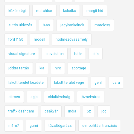
közösségi
matchbox
kolodko
margit híd
autós üldözés
8-as
jegybankelnök
matolcsy
ford f150
modell
hódmezővásárhely
visual signature
c evolution
futár
ctis
jobbra tartás
kia
niro
sportage
lakott terület kezdete
lakott terület vége
genf
daru
citroen
agip
oldaltávolság
józsefváros
traffix dashcam
csákvár
India
őz
jog
m1m7
gumi
tűzoltógarázs
e-mobilitási tranzíció