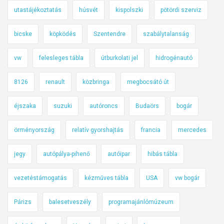
utastájékoztatás
húsvét
kispolszki
pötördi szerviz
bicske
köpködés
Szentendre
szabálytalanság
vw
felesleges tábla
útburkolati jel
hidrogénautó
8126
renault
közbringa
megbocsátó út
éjszaka
suzuki
autóroncs
Budaörs
bogár
örményország
relatív gyorshajtás
francia
mercedes
jegy
autópálya-pihenő
autóipar
hibás tábla
vezetéstámogatás
kézműves tábla
USA
vw bogár
Párizs
balesetveszély
programajánlómúzeum