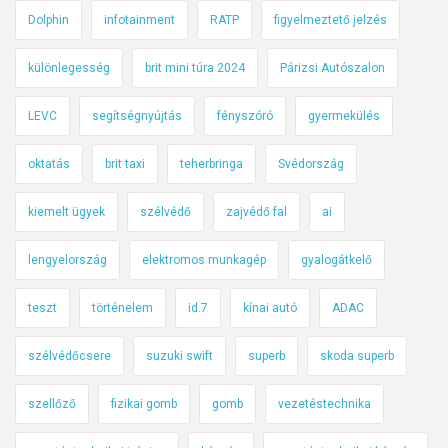
Dolphin
infotainment
RATP
figyelmeztető jelzés
különlegesség
brit mini túra 2024
Párizsi Autószalon
LEVC
segítségnyújtás
fényszóró
gyermekülés
oktatás
brit taxi
teherbringa
Svédország
kiemelt ügyek
szélvédő
zajvédő fal
ai
lengyelország
elektromos munkagép
gyalogátkelő
teszt
történelem
id.7
kínai autó
ADAC
szélvédőcsere
suzuki swift
superb
skoda superb
szellőző
fizikai gomb
gomb
vezetéstechnika