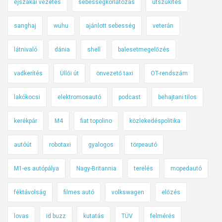
éjszakai vezetés
sebességkorlátozás
útszűkítés
sanghaj
wuhu
ajánlott sebesség
veterán
látnivaló
dánia
shell
balesetmegelőzés
vadkerítés
Üllői út
önvezető taxi
OT-rendszám
lakókocsi
elektromosautó
podcast
behajtani tilos
kerékpár
M4
fiat topolino
közlekedéspolitika
autóút
robotaxi
gyalogos
törpeautó
M1-es autópálya
Nagy-Britannia
terelés
mopedautó
féktávolság
filmes autó
volkswagen
előzés
lovas
id buzz
kutatás
TÜV
felmérés