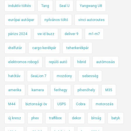
induktív töltés
Tang
Seal U
Yangwang U8
európai autóipar
nyilvános töltő
vinci autoroutes
párizs 2024
vw id buzz
deliver 9
m1-m7
ételfutár
cargo kerékpár
teherkerékpár
elektromos robogó
repülő autó
hibrid
autómosás
hatótáv
SeaLion 7
mozdony
sebesség
amerika
kamera
ferihegy
pihenőhely
M35
M44
biztonsági öv
USPS
Cobra
motorozás
új kresz
phev
traffibox
dekor
bírság
batyk