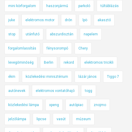
mini körforgalom
haszonjármű
parkoló
túltáblázás
juke
elektromos motor
drón
lpö
akasztó
stop
utánfutó
abszurdisztán
napelem
forgalomlassítás
fénysorompó
Chery
levegőminőség
Berlin
rekord
elektromos tricikli
ékm
közlekedési minisztérium
lázár jános
Tiggo 7
autónevek
elektromos vontatóhajó
togg
közlekedési lámpa
xpeng
autópiac
znojmo
jelzőlámpa
lipcse
vasút
múzeum