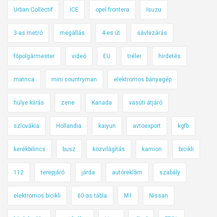
Urban Collëctif
ICE
opel frontera
Isuzu
3-as metró
megállás
4-es út
sávlezárás
főpolgármester
videó
EU
tréler
hirdetés
matrica
mini countryman
elektromos bányagép
hülye kiírás
zene
Kanada
vasúti átjáró
szlovákia
Hollandia
kaiyun
avtoexport
kgfb
kerékbilincs
busz
közvilágítás
kamion
bicikli
112
terepjáró
járda
autóreklám
szabály
elektromos bicikli
60-as tábla
M1
Nissan