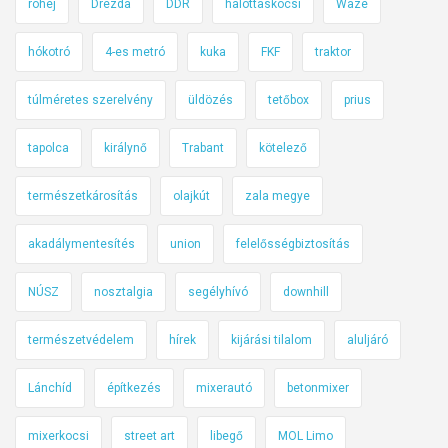
röhej
Drezda
DDR
halottaskocsi
Waze
:
t
hókotró
4-es metró
kuka
FKF
traktor
e
k
túlméretes szerelvény
üldözés
tetőbox
prius
ö
z
tapolca
királynő
Trabant
kötelező
l
e
természetkárosítás
olajkút
zala megye
k
akadálymentesítés
union
felelősségbiztosítás
e
d
NÚSZ
nosztalgia
segélyhívó
downhill
n
é
természetvédelem
hírek
kijárási tilalom
aluljáró
l
í
Lánchíd
építkezés
mixerautó
betonmixer
g
y
mixerkocsi
street art
libegő
MOL Limo