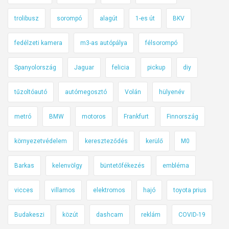
?
trolibusz
sorompó
alagút
1-es út
BKV
fedélzeti kamera
m3-as autópálya
félsorompó
Spanyolország
Jaguar
felicia
pickup
diy
tűzoltóautó
autómegosztó
Volán
hülyenév
metró
BMW
motoros
Frankfurt
Finnország
környezetvédelem
kereszteződés
kerülő
M0
Barkas
kelenvölgy
büntetőfékezés
embléma
vicces
villamos
elektromos
hajó
toyota prius
Budakeszi
közút
dashcam
reklám
COVID-19