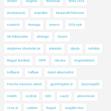
időskor
világítás
bukósisak
kresz 2024
dunaharaszti
stop-tábla
kanyarodó fűútvonal
szankció
Norvégia
stressz
2026 nyár
téli felkészülés
úthenger
fűnyíró
ideiglenes útburkolati jel
elakadás
újbuda
torlódás
Magyar Autóklub
ORFK
talicska
tengeralattjáró
traffipack
traffipax
önjáró akkumulátor
Porsche Guinness rekord
gyorsforgalmi út
buszmegálló
mobiliti
szolnok
töltő
e-autó
pilisvörösvár
10-es út
Liebherr
Regent
megállni tilos