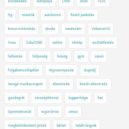
közlekedés
autópálya
Lime
dízel
FEOL
5g
mentők
autómosó
fizető parkolás
kresz-módosítás
skoda
rendszám
Velencei-tó
hoax
ZalaZONE
online
térkép
aszfaltfestés
felfestés
hülyeség
hőség
győr
varsó
forgalomcsillapítás
légszennyezés
dugódíj
levegő munkacsoport
ellenőrzés
közúti ellenőrzés
gazdagrét
városépítészet
koppenhága
fiat
Gyermekvasút
ergonómia
omsz
megkülönböztető jelzés
bérlet
talált tárgyak