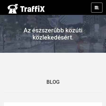
Prim
Men
Az észszerűbb közúti
közlekedésért.
BLOG