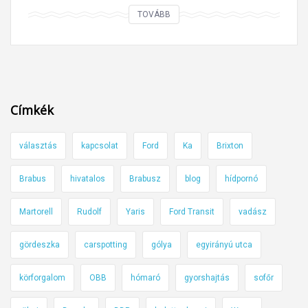
K
TOVÁBB
e
r
e
s
d
Címkék
a
r
választás
kapcsolat
Ford
Ka
Brixton
e
n
Brabus
hivatalos
Brabusz
blog
hídpornó
d
s
Martorell
Rudolf
Yaris
Ford Transit
vadász
z
á
gördeszka
carspotting
gólya
egyirányú utca
m
körforgalom
OBB
hómaró
gyorshajtás
sofőr
o
t