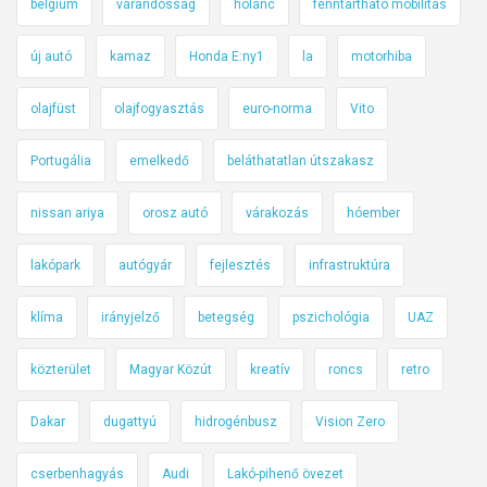
belgium
várandósság
hólánc
fenntartható mobilitás
új autó
kamaz
Honda E:ny1
la
motorhiba
olajfüst
olajfogyasztás
euro-norma
Vito
Portugália
emelkedő
beláthatatlan útszakasz
nissan ariya
orosz autó
várakozás
hóember
lakópark
autógyár
fejlesztés
infrastruktúra
klíma
irányjelző
betegség
pszichológia
UAZ
közterület
Magyar Közút
kreatív
roncs
retro
Dakar
dugattyú
hidrogénbusz
Vision Zero
cserbenhagyás
Audi
Lakó-pihenő övezet