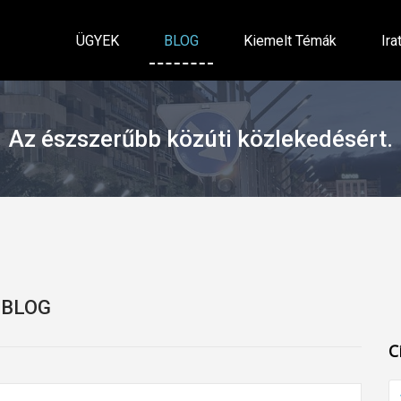
ÜGYEK
BLOG
Kiemelt Témák
Ira
Az észszerűbb közúti közlekedésért.
BLOG
C