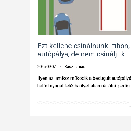
Ezt kellene csinálnunk itthon
autópálya, de nem csináljuk
2025.09.07.
Rácz Tamás
Ilyen az, amikor működik a bedugult autópályán
határt nyugat felé, ha ilyet akarunk látni, pedi