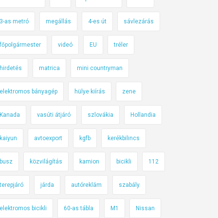
3-as metró
megállás
4-es út
sávlezárás
főpolgármester
videó
EU
tréler
hirdetés
matrica
mini countryman
elektromos bányagép
hülye kiírás
zene
Kanada
vasúti átjáró
szlovákia
Hollandia
kaiyun
avtoexport
kgfb
kerékbilincs
busz
közvilágítás
kamion
bicikli
112
terepjáró
járda
autóreklám
szabály
elektromos bicikli
60-as tábla
M1
Nissan