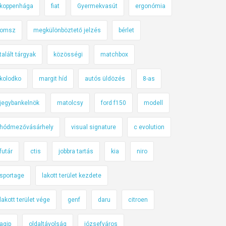
koppenhága
fiat
Gyermekvasút
ergonómia
omsz
megkülönböztető jelzés
bérlet
talált tárgyak
közösségi
matchbox
kolodko
margit híd
autós üldözés
8-as
jegybankelnök
matolcsy
ford f150
modell
hódmezővásárhely
visual signature
c evolution
futár
ctis
jobbra tartás
kia
niro
sportage
lakott terület kezdete
lakott terület vége
genf
daru
citroen
agip
oldaltávolság
józsefváros