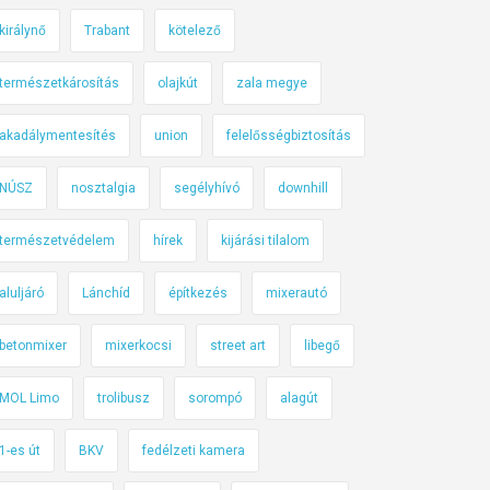
királynő
Trabant
kötelező
természetkárosítás
olajkút
zala megye
akadálymentesítés
union
felelősségbiztosítás
NÚSZ
nosztalgia
segélyhívó
downhill
természetvédelem
hírek
kijárási tilalom
aluljáró
Lánchíd
építkezés
mixerautó
betonmixer
mixerkocsi
street art
libegő
MOL Limo
trolibusz
sorompó
alagút
1-es út
BKV
fedélzeti kamera