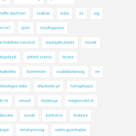
traffix dashcam
csákvár
India
őz
jog
m1m7
gumi
tűzoltógarázs
e-mobilitási tranzíció
utastájékoztatás
húsvét
kispolszki
pötördi szerviz
bicske
köpködés
Szentendre
szabálytalanság
vw
felesleges tábla
útburkolati jel
hidrogénautó
8126
renault
közbringa
megbocsátó út
éjszaka
suzuki
autóroncs
Budaörs
bogár
örményország
relatív gyorshajtás