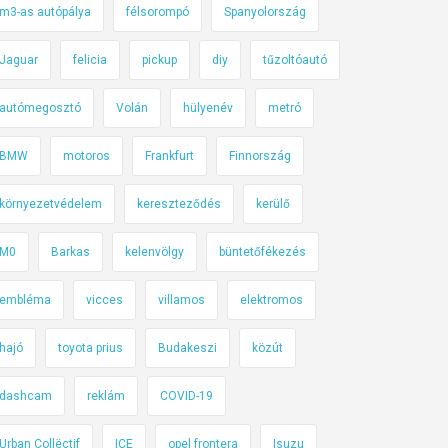
m3-as autópálya
félsorompó
Spanyolország
Jaguar
felicia
pickup
diy
tűzoltóautó
autómegosztó
Volán
hülyenév
metró
BMW
motoros
Frankfurt
Finnország
környezetvédelem
kereszteződés
kerülő
M0
Barkas
kelenvölgy
büntetőfékezés
embléma
vicces
villamos
elektromos
hajó
toyota prius
Budakeszi
közút
dashcam
reklám
COVID-19
Urban Collëctif
ICE
opel frontera
Isuzu