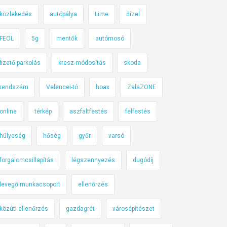
közlekedés
autópálya
Lime
dízel
FEOL
5g
mentők
autómosó
fizető parkolás
kresz-módosítás
skoda
rendszám
Velencei-tó
hoax
ZalaZONE
online
térkép
aszfaltfestés
felfestés
hülyeség
hőség
győr
varsó
forgalomcsillapítás
légszennyezés
dugódíj
levegő munkacsoport
ellenőrzés
közúti ellenőrzés
gazdagrét
városépítészet