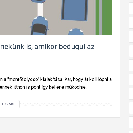
M
r
a
ó
g
l
y
m
a
e
r
g
, nekünk is, amikor bedugul az
o
t
r
u
s
d
z
t
 a "mentőfolyosó" kialakítása. Kár, hogy át kell lépni a
á
u
g ennek itthon is pont így kellene működnie.
g
n
o
k
n
E
TOVÁBB
a
z
m
t
e
k