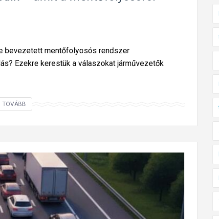
e bevezetett mentőfolyosós rendszer
dás? Ezekre kerestük a válaszokat járművezetők
S
TOVÁBB
o
k
a
n
i
s
m
e
r