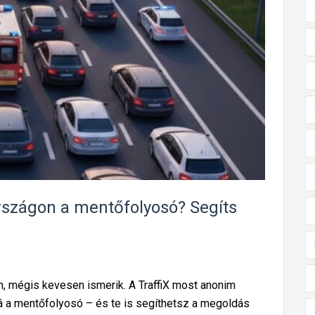
i
k
,
m
é
g
s
e
m
m
ű
szágon a mentőfolyosó? Segíts
k
ö
d
i
n, mégis kevesen ismerik. A TraffiX most anonim
k
ggá a mentőfolyosó – és te is segíthetsz a megoldás
–