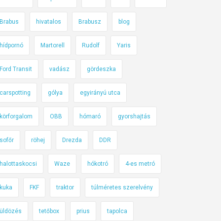
Brabus
hivatalos
Brabusz
blog
hídpornó
Martorell
Rudolf
Yaris
Ford Transit
vadász
gördeszka
carspotting
gólya
egyirányú utca
körforgalom
OBB
hómaró
gyorshajtás
sofőr
röhej
Drezda
DDR
halottaskocsi
Waze
hókotró
4-es metró
kuka
FKF
traktor
túlméretes szerelvény
üldözés
tetőbox
prius
tapolca