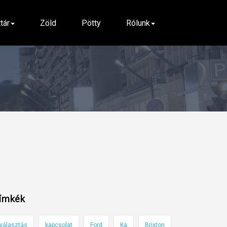
ttár
Zöld
Pötty
Rólunk
ímkék
választás
kapcsolat
Ford
Ka
Brixton