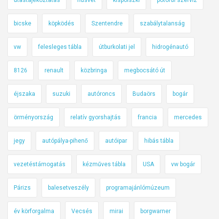
bicske
köpködés
Szentendre
szabálytalanság
vw
felesleges tábla
útburkolati jel
hidrogénautó
8126
renault
közbringa
megbocsátó út
éjszaka
suzuki
autóroncs
Budaörs
bogár
örményország
relatív gyorshajtás
francia
mercedes
jegy
autópálya-pihenő
autóipar
hibás tábla
vezetéstámogatás
kézműves tábla
USA
vw bogár
Párizs
balesetveszély
programajánlómúzeum
év körforgalma
Vecsés
mirai
borgwarner