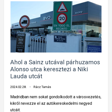
Ahol a Sainz utcával párhuzamos
Alonso utca keresztezi a Niki
Lauda utcát
2024.02.28.
Rácz Tamás
Madridban nem sokat gondolkodott a városvezetés,
kikről nevezze el az autókereskedelmi negyed
utcáit.