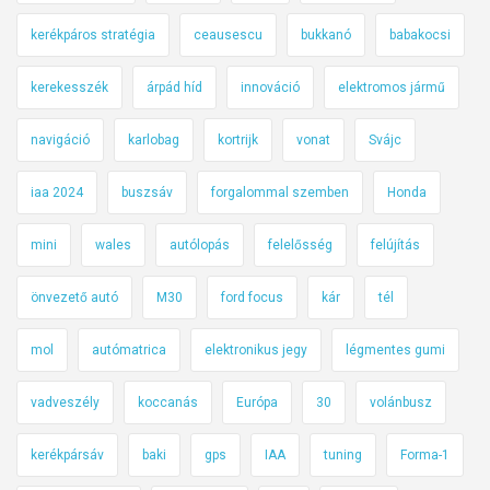
kerékpáros stratégia
ceausescu
bukkanó
babakocsi
kerekesszék
árpád híd
innováció
elektromos jármű
navigáció
karlobag
kortrijk
vonat
Svájc
iaa 2024
buszsáv
forgalommal szemben
Honda
mini
wales
autólopás
felelősség
felújítás
önvezető autó
M30
ford focus
kár
tél
mol
autómatrica
elektronikus jegy
légmentes gumi
vadveszély
koccanás
Európa
30
volánbusz
kerékpársáv
baki
gps
IAA
tuning
Forma-1