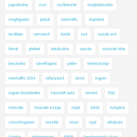
jogosítvány
izzó
izzókészlet
meghibásodás
megfigyelés
plakát
intertraffic
olajteknő
lerobban
ramcatch
korlát
sx4
suzuki sx4
felirat
plakett
katalizátor
utazás
műszaki hiba
besorolás
sávelfogyás
poller
terelőoszlop
intertraffic 2024
villanyautó
olcsó
ingyen
ingyen közlekedés
használt autó
temető
főút
műszaki
műszaki vizsga
tégla
körút
hungária
csúcsforgalom
veszély
mixer
nyár
elkobzás
Dolphin
infotainment
RATP
figyelmeztető jelzés