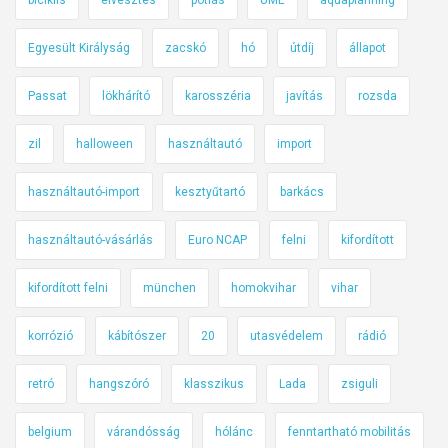
Egyesült Királyság
zacskó
hó
útdíj
állapot
Passat
lökhárító
karosszéria
javítás
rozsda
zil
halloween
használtautó
import
használtautó-import
kesztyűtartó
barkács
használtautó-vásárlás
Euro NCAP
felni
kifordított
kifordított felni
münchen
homokvihar
vihar
korrózió
kábítószer
20
utasvédelem
rádió
retró
hangszóró
klasszikus
Lada
zsiguli
belgium
várandósság
hólánc
fenntartható mobilitás