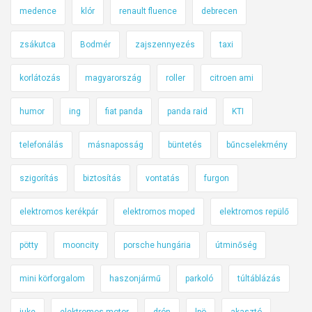
medence
klór
renault fluence
debrecen
zsákutca
Bodmér
zajszennyezés
taxi
korlátozás
magyarország
roller
citroen ami
humor
ing
fiat panda
panda raid
KTI
telefonálás
másnaposság
büntetés
bűncselekmény
szigorítás
biztosítás
vontatás
furgon
elektromos kerékpár
elektromos moped
elektromos repülő
pötty
mooncity
porsche hungária
útminőség
mini körforgalom
haszonjármű
parkoló
túltáblázás
juke
elektromos motor
drón
lpö
akasztó