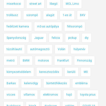
u
mixerkocsi
street art
libegő
MOL Limo
t
c
trolibusz
sorompó
alagút
1-es út
BKV
a
k
fedélzeti kamera
m3-as autópálya
félsorompó
e
Spanyolország
Jaguar
felicia
pickup
diy
r
e
tűzoltóautó
autómegosztó
Volán
hülyenév
s
z
metró
BMW
motoros
Frankfurt
Finnország
t
e
környezetvédelem
kereszteződés
kerülő
M0
z
i
Barkas
kelenvölgy
büntetőfékezés
embléma
a
N
vicces
villamos
elektromos
hajó
toyota prius
i
Budakeszi
közút
dashcam
reklám
COVID-19