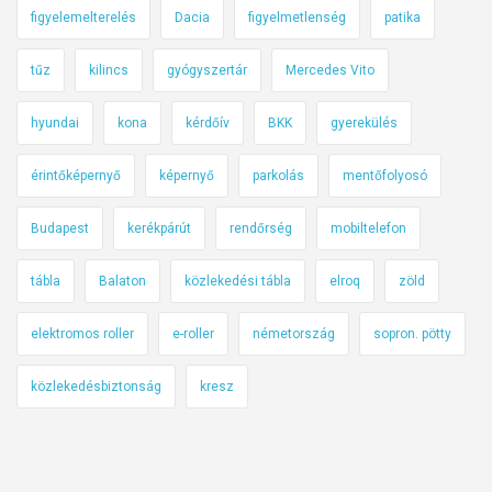
figyelemelterelés
Dacia
figyelmetlenség
patika
tűz
kilincs
gyógyszertár
Mercedes Vito
hyundai
kona
kérdőív
BKK
gyerekülés
érintőképernyő
képernyő
parkolás
mentőfolyosó
Budapest
kerékpárút
rendőrség
mobiltelefon
tábla
Balaton
közlekedési tábla
elroq
zöld
elektromos roller
e-roller
németország
sopron. pötty
közlekedésbiztonság
kresz