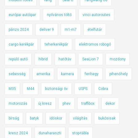
európai autóipar
nyilvános töltő
vinci autoroutes
párizs 2024
deliver 9
m1-m7
ételfutár
cargo kerékpár
teherkerékpár
elektromos robogó
repülő autó
hibrid
hatótáv
SeaLion 7
mozdony
sebesség
amerika
kamera
ferihegy
pihenőhely
M35
M44
biztonsági öv
USPS
Cobra
motorozás
új kresz
phev
traffibox
dekor
bírság
batyk
időskor
világítás
bukósisak
kresz 2024
dunaharaszti
stop-tábla