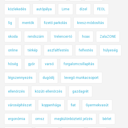
közlekedés
autópálya
Lime
dízel
FEOL
5g
mentők
fizető parkolás
kresz-módosítás
skoda
rendszám
Velencei-tó
hoax
ZalaZONE
online
térkép
aszfaltfestés
felfestés
hülyeség
hőség
győr
varsó
forgalomcsillapítás
légszennyezés
dugódíj
levegő munkacsoport
ellenőrzés
közúti ellenőrzés
gazdagrét
városépítészet
koppenhága
fiat
Gyermekvasút
ergonómia
omsz
megkülönböztető jelzés
bérlet