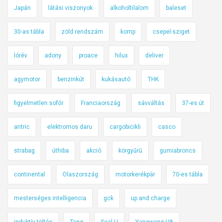
Japán
látási viszonyok
alkoholtilalom
baleset
30-as tábla
zöld rendszám
komp
csepel-sziget
lórév
adony
proace
hilux
deliver
agymotor
benzinkút
kukásautó
THK
figyelmetlen sofőr
Franciaország
sávváltás
37-es út
antric
elektromos daru
cargobicikli
casco
strabag
úthiba
akció
körgyűrű
gumiabroncs
continental
Olaszország
motorkerékpár
70-es tábla
mesterséges intelligencia
gck
up and charge
induktív töltés
Tang
Seal U
Yangwang U8