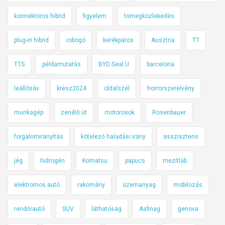
konnektoros hibrid
figyelem
tömegközlekedés
plug-in hibrid
robogó
kerékpáros
Ausztria
TT
TTS
példamutatás
BYD Seal U
barcelona
leállósáv
kresz2024
oldalszél
horrorszerelvény
munkagép
zenélő út
motorosok
Rosenbauer
forgalomirányítás
kötelező haladási irány
asszisztens
jég
hidrogén
Komatsu
papucs
mezítláb
elektromos autó
rakomány
üzemanyag
mobilozás
rendőrautó
SUV
láthatóság
Asfinag
genova