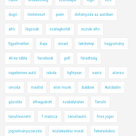
dugó
törésteszt
poén
dohányzás az autóban
alto
légzsák
szalagkorlát
suzuki alto
figyelmetlen
Baja
smart
lakótelep
hagyomány
40-es tábla
facebook
golf
fáradtság
napelemes autó
iskola
lightyear
sainz
alonso
omoda
madrid
elon musk
Babboe
Autobahn
gázolás
elhagyatott
szabálytalan
Tanuló
tanulóvezető
T matrica
tanulóautó
friss jogsi
jogosítványszerzés
közlekedési morál
feketedoboz