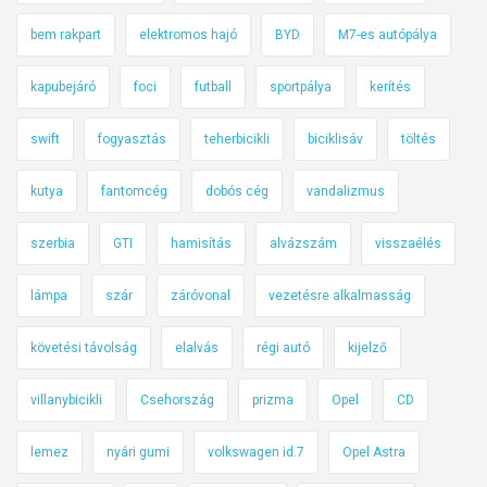
bem rakpart
elektromos hajó
BYD
M7-es autópálya
kapubejáró
foci
futball
sportpálya
kerítés
swift
fogyasztás
teherbicikli
biciklisáv
töltés
kutya
fantomcég
dobós cég
vandalizmus
szerbia
GTI
hamisítás
alvázszám
visszaélés
lámpa
szár
záróvonal
vezetésre alkalmasság
követési távolság
elalvás
régi autó
kijelző
villanybicikli
Csehország
prizma
Opel
CD
lemez
nyári gumi
volkswagen id.7
Opel Astra