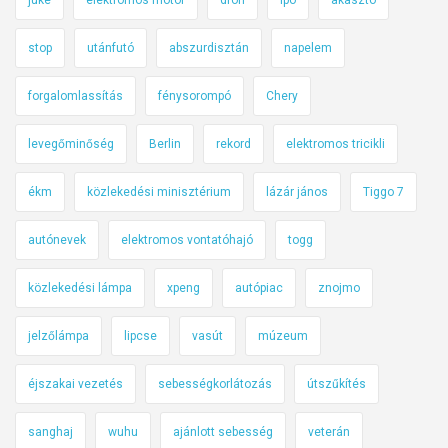
stop
utánfutó
abszurdisztán
napelem
forgalomlassítás
fénysorompó
Chery
levegőminőség
Berlin
rekord
elektromos tricikli
ékm
közlekedési minisztérium
lázár jános
Tiggo 7
autónevek
elektromos vontatóhajó
togg
közlekedési lámpa
xpeng
autópiac
znojmo
jelzőlámpa
lipcse
vasút
múzeum
éjszakai vezetés
sebességkorlátozás
útszűkítés
sanghaj
wuhu
ajánlott sebesség
veterán