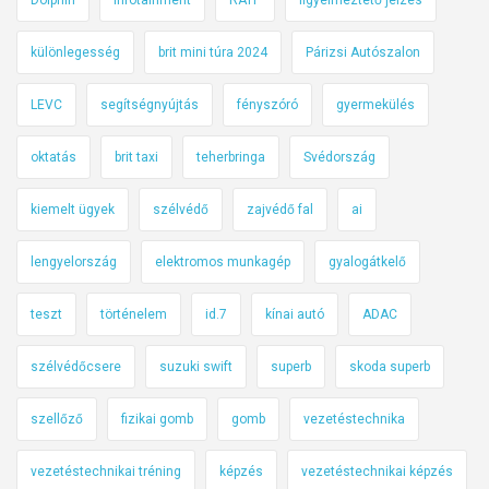
különlegesség
brit mini túra 2024
Párizsi Autószalon
LEVC
segítségnyújtás
fényszóró
gyermekülés
oktatás
brit taxi
teherbringa
Svédország
kiemelt ügyek
szélvédő
zajvédő fal
ai
lengyelország
elektromos munkagép
gyalogátkelő
teszt
történelem
id.7
kínai autó
ADAC
szélvédőcsere
suzuki swift
superb
skoda superb
szellőző
fizikai gomb
gomb
vezetéstechnika
vezetéstechnikai tréning
képzés
vezetéstechnikai képzés