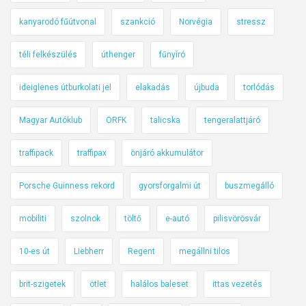
kanyarodó fűútvonal
szankció
Norvégia
stressz
téli felkészülés
úthenger
fűnyíró
ideiglenes útburkolati jel
elakadás
újbuda
torlódás
Magyar Autóklub
ORFK
talicska
tengeralattjáró
traffipack
traffipax
önjáró akkumulátor
Porsche Guinness rekord
gyorsforgalmi út
buszmegálló
mobiliti
szolnok
töltő
e-autó
pilisvörösvár
10-es út
Liebherr
Regent
megállni tilos
brit-szigetek
ötlet
halálos baleset
ittas vezetés