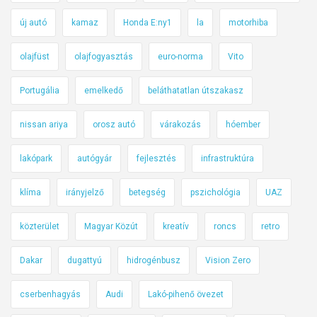
új autó
kamaz
Honda E:ny1
la
motorhiba
olajfüst
olajfogyasztás
euro-norma
Vito
Portugália
emelkedő
beláthatatlan útszakasz
nissan ariya
orosz autó
várakozás
hóember
lakópark
autógyár
fejlesztés
infrastruktúra
klíma
irányjelző
betegség
pszichológia
UAZ
közterület
Magyar Közút
kreatív
roncs
retro
Dakar
dugattyú
hidrogénbusz
Vision Zero
cserbenhagyás
Audi
Lakó-pihenő övezet