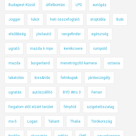
Budapest Közút
útfelbontás
LPG
autógáz
Jogger
tükör
heti összefoglaló
stoptábla
Bubi
elsőbbség
jövőautó
rangefinder
egészség
ugrató
mazda 6 mps
kerékcsere
rumpold
mazda
burgenland
menetrögzítő kamera
octavia
lakatolás
kiss&ride
felnikupak
járdaszegély
ugratás
autószállító
BYD Atto 3
Ferrari
forgalom elől elzárt terület
fényhíd
szigetelőszalag
mx-5
Logan
Taliant
Thalia
Törökország
biciklis
elvesztés
pótlás
ÚME
aquaplanning