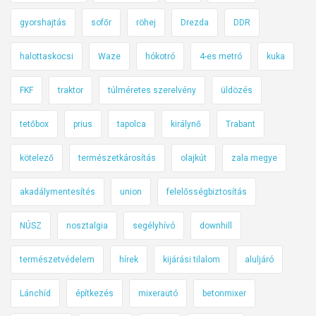
l
gyorshajtás
sofőr
röhej
Drezda
DDR
p
á
halottaskocsi
Waze
hókotró
4-es metró
kuka
r
h
FKF
traktor
túlméretes szerelvény
üldözés
u
z
tetőbox
prius
tapolca
királynő
Trabant
a
m
kötelező
természetkárosítás
olajkút
zala megye
o
akadálymentesítés
union
felelősségbiztosítás
s
A
NÚSZ
nosztalgia
segélyhívó
downhill
l
o
természetvédelem
hírek
kijárási tilalom
aluljáró
n
s
Lánchíd
építkezés
mixerautó
betonmixer
o