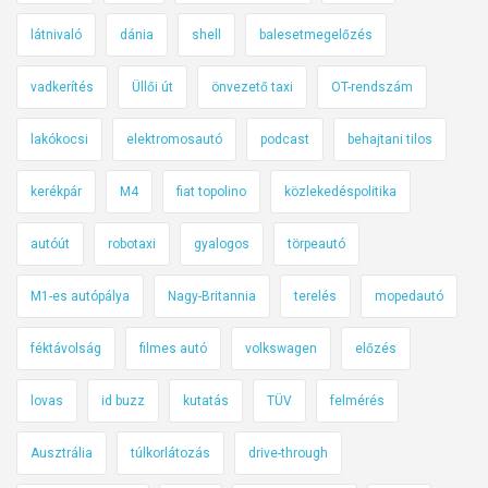
látnivaló
dánia
shell
balesetmegelőzés
vadkerítés
Üllői út
önvezető taxi
OT-rendszám
lakókocsi
elektromosautó
podcast
behajtani tilos
kerékpár
M4
fiat topolino
közlekedéspolitika
autóút
robotaxi
gyalogos
törpeautó
M1-es autópálya
Nagy-Britannia
terelés
mopedautó
féktávolság
filmes autó
volkswagen
előzés
lovas
id buzz
kutatás
TÜV
felmérés
Ausztrália
túlkorlátozás
drive-through