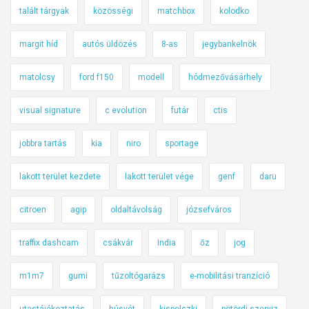
talált tárgyak
közösségi
matchbox
kolodko
margit híd
autós üldözés
8-as
jegybankelnök
matolcsy
ford f150
modell
hódmezővásárhely
visual signature
c evolution
futár
ctis
jobbra tartás
kia
niro
sportage
lakott terület kezdete
lakott terület vége
genf
daru
citroen
agip
oldaltávolság
józsefváros
traffix dashcam
csákvár
India
őz
jog
m1m7
gumi
tűzoltógarázs
e-mobilitási tranzíció
utastájékoztatás
húsvét
kispolszki
pötördi szerviz