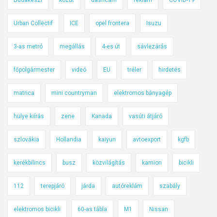
k
i
Urban Collëctif
ICE
opel frontera
Isuzu
L
a
3-as metró
megállás
4-es út
sávlezárás
u
d
főpolgármester
videó
EU
tréler
hirdetés
a
u
matrica
mini countryman
elektromos bányagép
t
c
hülye kiírás
zene
Kanada
vasúti átjáró
á
t
szlovákia
Hollandia
kaiyun
avtoexport
kgfb
kerékbilincs
busz
közvilágítás
kamion
bicikli
112
terepjáró
járda
autóreklám
szabály
elektromos bicikli
60-as tábla
M1
Nissan