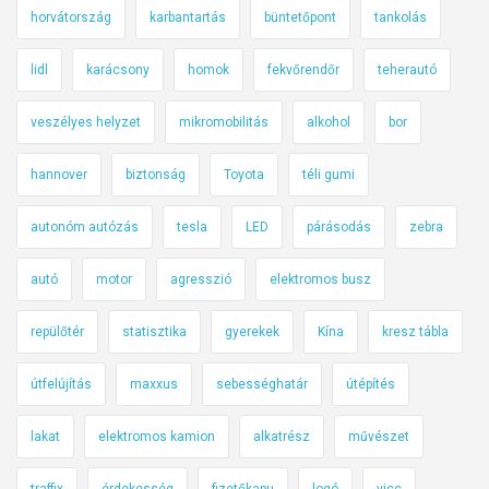
horvátország
karbantartás
büntetőpont
tankolás
lidl
karácsony
homok
fekvőrendőr
teherautó
veszélyes helyzet
mikromobilitás
alkohol
bor
hannover
biztonság
Toyota
téli gumi
autonóm autózás
tesla
LED
párásodás
zebra
autó
motor
agresszió
elektromos busz
repülőtér
statisztika
gyerekek
Kína
kresz tábla
útfelújítás
maxxus
sebességhatár
útépítés
lakat
elektromos kamion
alkatrész
művészet
traffix
érdekesség
fizetőkapu
logó
vicc