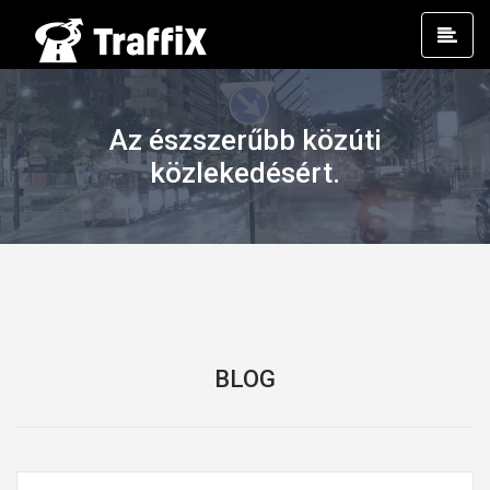
Prim
Men
Az észszerűbb közúti
közlekedésért.
BLOG