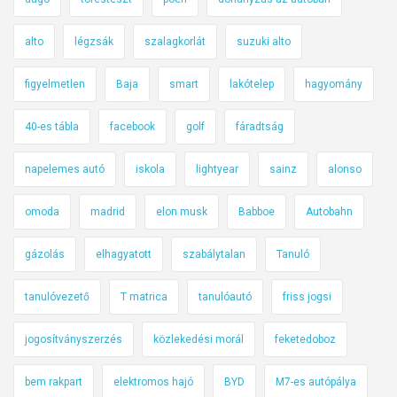
alto
légzsák
szalagkorlát
suzuki alto
figyelmetlen
Baja
smart
lakótelep
hagyomány
40-es tábla
facebook
golf
fáradtság
napelemes autó
iskola
lightyear
sainz
alonso
omoda
madrid
elon musk
Babboe
Autobahn
gázolás
elhagyatott
szabálytalan
Tanuló
tanulóvezető
T matrica
tanulóautó
friss jogsi
jogosítványszerzés
közlekedési morál
feketedoboz
bem rakpart
elektromos hajó
BYD
M7-es autópálya