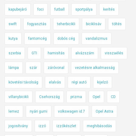
kapubejáró
foci
futball
sportpálya
kerítés
swift
fogyasztás
teherbicikli
biciklisáv
töltés
kutya
fantomcég
dobós cég
vandalizmus
szerbia
GTI
hamisítás
alvázszám
visszaélés
lámpa
szár
záróvonal
vezetésre alkalmasság
követési távolság
elalvás
régi autó
kijelző
villanybicikli
Csehország
prizma
Opel
CD
lemez
nyári gumi
volkswagen id.7
Opel Astra
jogosítvány
izzó
izzókészlet
meghibásodás