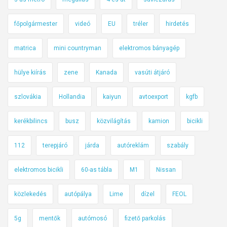
m
k
főpolgármester
videó
EU
tréler
hirdetés
é
s
matrica
mini countryman
elektromos bányagép
z
ü
hülye kiírás
zene
Kanada
vasúti átjáró
l
n
szlovákia
Hollandia
kaiyun
avtoexport
kgfb
e
kerékbilincs
busz
közvilágítás
kamion
bicikli
k
m
112
terepjáró
járda
autóreklám
szabály
e
g
elektromos bicikli
60-as tábla
M1
Nissan
o
l
közlekedés
autópálya
Lime
dízel
FEOL
d
á
5g
mentők
autómosó
fizető parkolás