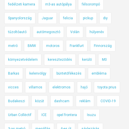
m
fedélzeti kamera
m3-as autópálya
félsorompó
e
Spanyolország
Jaguar
felicia
pickup
diy
s
t
tűzoltóautó
autómegosztó
Volán
hülyenév
e
r
metró
BMW
motoros
Frankfurt
Finnország
-
j
környezetvédelem
kereszteződés
kerülő
M0
e
l
Barkas
kelenvölgy
büntetőfékezés
embléma
ö
l
vicces
villamos
elektromos
hajó
toyota prius
t
Budakeszi
közút
dashcam
reklám
COVID-19
e
k
Urban Collëctif
ICE
opel frontera
Isuzu
n
e
3-as metró
megállás
4-es út
sávlezárás