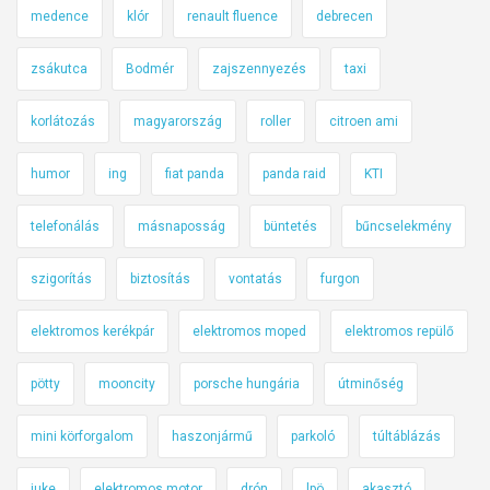
medence
klór
renault fluence
debrecen
zsákutca
Bodmér
zajszennyezés
taxi
korlátozás
magyarország
roller
citroen ami
humor
ing
fiat panda
panda raid
KTI
telefonálás
másnaposság
büntetés
bűncselekmény
szigorítás
biztosítás
vontatás
furgon
elektromos kerékpár
elektromos moped
elektromos repülő
pötty
mooncity
porsche hungária
útminőség
mini körforgalom
haszonjármű
parkoló
túltáblázás
juke
elektromos motor
drón
lpö
akasztó