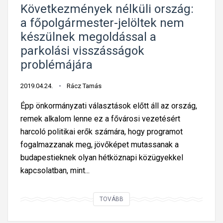
Következmények nélküli ország:
a főpolgármester-jelöltek nem
készülnek megoldással a
parkolási visszásságok
problémájára
2019.04.24.
Rácz Tamás
Épp önkormányzati választások előtt áll az ország,
remek alkalom lenne ez a fővárosi vezetésért
harcoló politikai erők számára, hogy programot
fogalmazzanak meg, jövőképet mutassanak a
budapestieknek olyan hétköznapi közügyekkel
kapcsolatban, mint...
K
TOVÁBB
ö