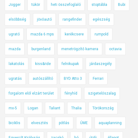
Jogger
tükör
heti összefoglaló
stoptábla
Bubi
elsőbbség
jövőautó
rangefinder
egészség
ugrató
mazda 6 mps
kerékcsere
rumpold
mazda
burgenland
menetrögzítő kamera
octavia
lakatolás
kiss&ride
felnikupak
járdaszegély
ugratás
autószállító
BYD Atto 3
Ferrari
forgalom elől elzárt terület
fényhíd
szigetelőszalag
mx-5
Logan
Taliant
Thalia
Törökország
biciklis
elvesztés
pótlás
ÚME
aquaplanning
Egyesült Királyság
zacskó
hó
útdíj
állapot