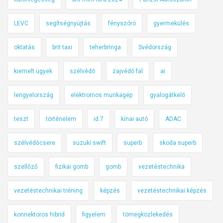
LEVC
segítségnyújtás
fényszóró
gyermekülés
oktatás
brit taxi
teherbringa
Svédország
kiemelt ügyek
szélvédő
zajvédő fal
ai
lengyelország
elektromos munkagép
gyalogátkelő
teszt
történelem
id.7
kínai autó
ADAC
szélvédőcsere
suzuki swift
superb
skoda superb
szellőző
fizikai gomb
gomb
vezetéstechnika
vezetéstechnikai tréning
képzés
vezetéstechnikai képzés
konnektoros hibrid
figyelem
tömegközlekedés