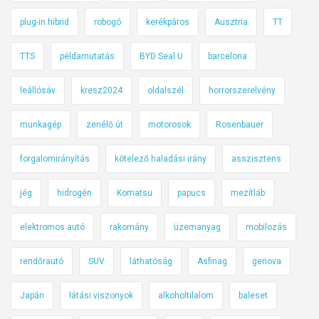
plug-in hibrid
robogó
kerékpáros
Ausztria
TT
TTS
példamutatás
BYD Seal U
barcelona
leállósáv
kresz2024
oldalszél
horrorszerelvény
munkagép
zenélő út
motorosok
Rosenbauer
forgalomirányítás
kötelező haladási irány
asszisztens
jég
hidrogén
Komatsu
papucs
mezítláb
elektromos autó
rakomány
üzemanyag
mobilozás
rendőrautó
SUV
láthatóság
Asfinag
genova
Japán
látási viszonyok
alkoholtilalom
baleset