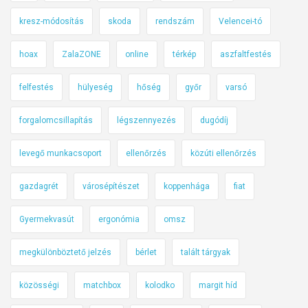
s
s
kresz-módosítás
skoda
rendszám
Velencei-tó
a
hoax
ZalaZONE
online
térkép
aszfaltfestés
l
a
felfestés
hülyeség
hőség
győr
varsó
p
a
forgalomcsillapítás
légszennyezés
dugódíj
r
k
levegő munkacsoport
ellenőrzés
közúti ellenőrzés
o
l
gazdagrét
városépítészet
koppenhága
fiat
á
s
Gyermekvasút
ergonómia
omsz
i
v
megkülönböztető jelzés
bérlet
talált tárgyak
i
közösségi
matchbox
kolodko
margit híd
s
s