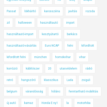
Passat
lökhárító
karosszéria
javítás
rozsda
zil
halloween
használtautó
import
használtautó-import
kesztyűtartó
barkács
használtautó-vásárlás
Euro NCAP
felni
kifordított
kifordított felni
münchen
homokvihar
vihar
korrózió
kábítószer
20
utasvédelem
rádió
retró
hangszóró
klasszikus
Lada
zsiguli
belgium
várandósság
hólánc
fenntartható mobilitás
új autó
kamaz
Honda E:ny1
la
motorhiba