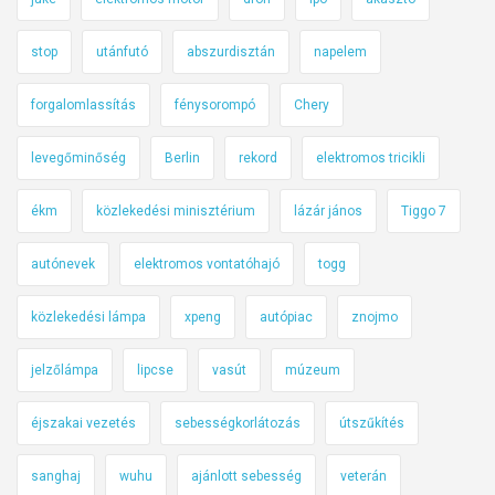
stop
utánfutó
abszurdisztán
napelem
forgalomlassítás
fénysorompó
Chery
levegőminőség
Berlin
rekord
elektromos tricikli
ékm
közlekedési minisztérium
lázár jános
Tiggo 7
autónevek
elektromos vontatóhajó
togg
közlekedési lámpa
xpeng
autópiac
znojmo
jelzőlámpa
lipcse
vasút
múzeum
éjszakai vezetés
sebességkorlátozás
útszűkítés
sanghaj
wuhu
ajánlott sebesség
veterán