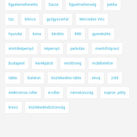
figyelemelterelés
Dacia
figyelmetlenség
patika
tűz
kilincs
gyógyszertár
Mercedes Vito
hyundai
kona
kérdőív
BKK
gyerekülés
érintőképernyő
képernyő
parkolás
mentőfolyosó
Budapest
kerékpárút
rendőrség
mobiltelefon
tábla
Balaton
közlekedési tábla
elroq
zöld
elektromos roller
e-roller
németország
sopron. pötty
kresz
közlekedésbiztonság