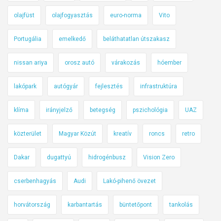
olajfüst
olajfogyasztás
euro-norma
Vito
Portugália
emelkedő
beláthatatlan útszakasz
nissan ariya
orosz autó
várakozás
hóember
lakópark
autógyár
fejlesztés
infrastruktúra
klíma
irányjelző
betegség
pszichológia
UAZ
közterület
Magyar Közút
kreatív
roncs
retro
Dakar
dugattyú
hidrogénbusz
Vision Zero
cserbenhagyás
Audi
Lakó-pihenő övezet
horvátország
karbantartás
büntetőpont
tankolás