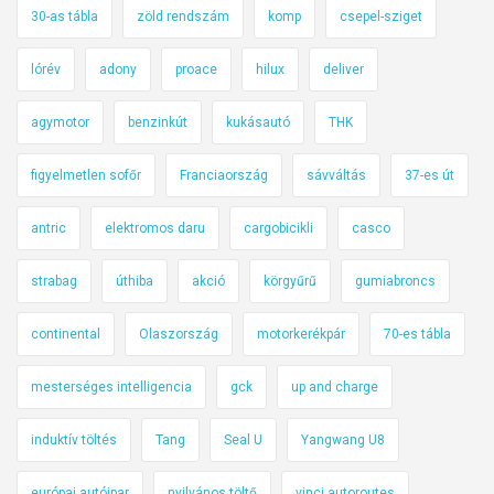
30-as tábla
zöld rendszám
komp
csepel-sziget
lórév
adony
proace
hilux
deliver
agymotor
benzinkút
kukásautó
THK
figyelmetlen sofőr
Franciaország
sávváltás
37-es út
antric
elektromos daru
cargobicikli
casco
strabag
úthiba
akció
körgyűrű
gumiabroncs
continental
Olaszország
motorkerékpár
70-es tábla
mesterséges intelligencia
gck
up and charge
induktív töltés
Tang
Seal U
Yangwang U8
európai autóipar
nyilvános töltő
vinci autoroutes