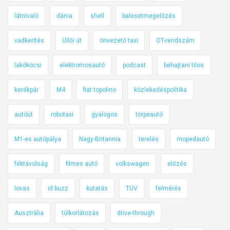
látnivaló
dánia
shell
balesetmegelőzés
vadkerítés
Üllői út
önvezető taxi
OT-rendszám
lakókocsi
elektromosautó
podcast
behajtani tilos
kerékpár
M4
fiat topolino
közlekedéspolitika
autóút
robotaxi
gyalogos
törpeautó
M1-es autópálya
Nagy-Britannia
terelés
mopedautó
féktávolság
filmes autó
volkswagen
előzés
lovas
id buzz
kutatás
TÜV
felmérés
Ausztrália
túlkorlátozás
drive-through