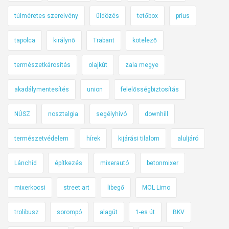
i
túlméretes szerelvény
üldözés
tetőbox
prius
o
r
tapolca
királynő
Trabant
kötelező
s
z
természetkárosítás
olajkút
zala megye
á
akadálymentesítés
union
felelősségbiztosítás
g
:
NÚSZ
nosztalgia
segélyhívó
downhill
a
f
természetvédelem
hírek
kijárási tilalom
aluljáró
ő
p
Lánchíd
építkezés
mixerautó
betonmixer
o
l
mixerkocsi
street art
libegő
MOL Limo
g
á
trolibusz
sorompó
alagút
1-es út
BKV
r