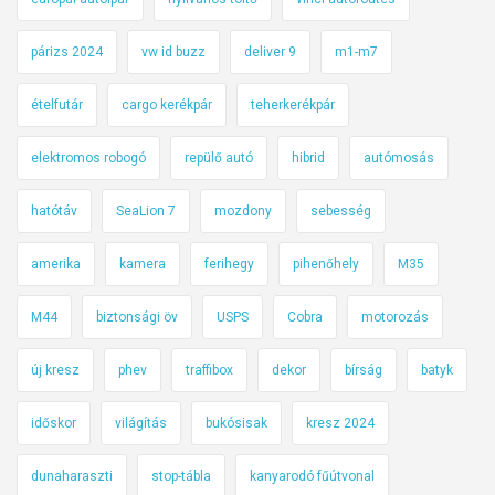
párizs 2024
vw id buzz
deliver 9
m1-m7
ételfutár
cargo kerékpár
teherkerékpár
elektromos robogó
repülő autó
hibrid
autómosás
hatótáv
SeaLion 7
mozdony
sebesség
amerika
kamera
ferihegy
pihenőhely
M35
M44
biztonsági öv
USPS
Cobra
motorozás
új kresz
phev
traffibox
dekor
bírság
batyk
időskor
világítás
bukósisak
kresz 2024
dunaharaszti
stop-tábla
kanyarodó fűútvonal