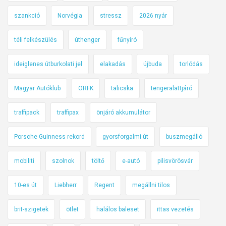
szankció
Norvégia
stressz
2026 nyár
téli felkészülés
úthenger
fűnyíró
ideiglenes útburkolati jel
elakadás
újbuda
torlódás
Magyar Autóklub
ORFK
talicska
tengeralattjáró
traffipack
traffipax
önjáró akkumulátor
Porsche Guinness rekord
gyorsforgalmi út
buszmegálló
mobiliti
szolnok
töltő
e-autó
pilisvörösvár
10-es út
Liebherr
Regent
megállni tilos
brit-szigetek
ötlet
halálos baleset
ittas vezetés