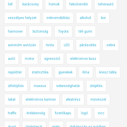
lidl
karácsony
homok
fekvőrendőr
teherautó
veszélyes helyzet
mikromobilitás
alkohol
bor
hannover
biztonság
Toyota
téli gumi
autonóm autózás
tesla
LED
párásodás
zebra
autó
motor
agresszió
elektromos busz
repülőtér
statisztika
gyerekek
Kína
kresz tábla
útfelújítás
maxxus
sebességhatár
útépítés
lakat
elektromos kamion
alkatrész
művészet
traffix
érdekesség
fizetőkapu
logó
vicc
dugó
törésteszt
poén
dohányzás az autóban