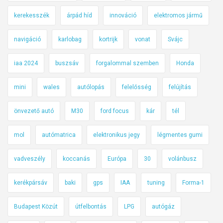
kerekesszék
árpád híd
innováció
elektromos jármű
navigáció
karlobag
kortrijk
vonat
Svájc
iaa 2024
buszsáv
forgalommal szemben
Honda
mini
wales
autólopás
felelősség
felújítás
önvezető autó
M30
ford focus
kár
tél
mol
autómatrica
elektronikus jegy
légmentes gumi
vadveszély
koccanás
Európa
30
volánbusz
kerékpársáv
baki
gps
IAA
tuning
Forma-1
Budapest Közút
útfelbontás
LPG
autógáz