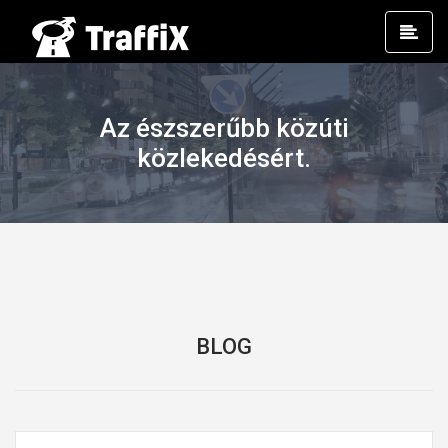
Prim
Men
Az észszerűbb közúti
közlekedésért.
BLOG