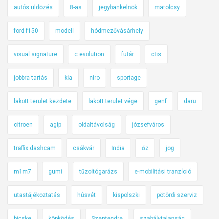
autós üldözés
8-as
jegybankelnök
matolcsy
z
á
ford f150
modell
hódmezővásárhely
s
s
visual signature
c evolution
futár
ctis
á
g
jobbra tartás
kia
niro
sportage
o
k
lakott terület kezdete
lakott terület vége
genf
daru
p
citroen
agip
oldaltávolság
józsefváros
r
o
traffix dashcam
csákvár
India
őz
jog
b
l
m1m7
gumi
tűzoltógarázs
e-mobilitási tranzíció
é
m
utastájékoztatás
húsvét
kispolszki
pötördi szerviz
á
j
bicske
köpködés
Szentendre
szabálytalanság