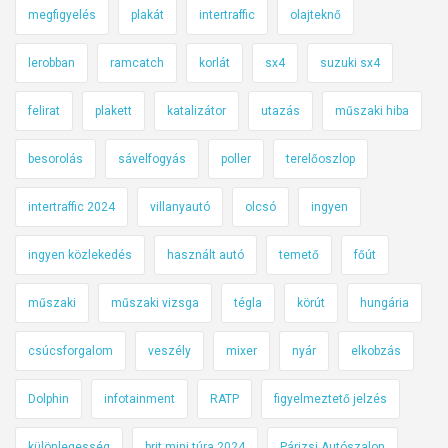
megfigyelés
plakát
intertraffic
olajteknő
lerobban
ramcatch
korlát
sx4
suzuki sx4
felirat
plakett
katalizátor
utazás
műszaki hiba
besorolás
sávelfogyás
poller
terelőoszlop
intertraffic 2024
villanyautó
olcsó
ingyen
ingyen közlekedés
használt autó
temető
főút
műszaki
műszaki vizsga
tégla
körút
hungária
csúcsforgalom
veszély
mixer
nyár
elkobzás
Dolphin
infotainment
RATP
figyelmeztető jelzés
különlegesség
brit mini túra 2024
Párizsi Autószalon