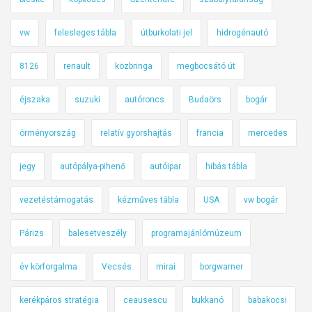
á
r
vw
felesleges tábla
útburkolati jel
hidrogénautó
a
8126
renault
közbringa
megbocsátó út
éjszaka
suzuki
autóroncs
Budaörs
bogár
örményország
relatív gyorshajtás
francia
mercedes
jegy
autópálya-pihenő
autóipar
hibás tábla
vezetéstámogatás
kézműves tábla
USA
vw bogár
Párizs
balesetveszély
programajánlómúzeum
év körforgalma
Vecsés
mirai
borgwarner
kerékpáros stratégia
ceausescu
bukkanó
babakocsi