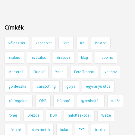
v
e
t
k
Címkék
e
z
választás
kapcsolat
Ford
Ka
Brixton
m
é
Brabus
hivatalos
Brabusz
blog
hídpornó
n
y
Martorell
Rudolf
Yaris
Ford Transit
vadász
e
k
gördeszka
carspotting
gólya
egyirányú utca
n
körforgalom
OBB
hómaró
gyorshajtás
sofőr
é
l
röhej
Drezda
DDR
halottaskocsi
Waze
k
ü
hókotró
4-es metró
kuka
FKF
traktor
l