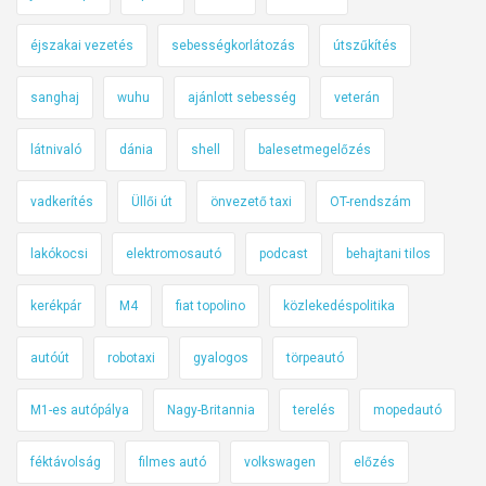
éjszakai vezetés
sebességkorlátozás
útszűkítés
sanghaj
wuhu
ajánlott sebesség
veterán
látnivaló
dánia
shell
balesetmegelőzés
vadkerítés
Üllői út
önvezető taxi
OT-rendszám
lakókocsi
elektromosautó
podcast
behajtani tilos
kerékpár
M4
fiat topolino
közlekedéspolitika
autóút
robotaxi
gyalogos
törpeautó
M1-es autópálya
Nagy-Britannia
terelés
mopedautó
féktávolság
filmes autó
volkswagen
előzés