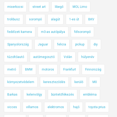
á
mixerkocsi
street art
libegő
MOL Limo
l
i
trolibusz
sorompó
alagút
1-es út
BKV
á
b
fedélzeti kamera
m3-as autópálya
félsorompó
ó
Spanyolország
Jaguar
felicia
pickup
diy
l
tűzoltóautó
autómegosztó
Volán
hülyenév
metró
BMW
motoros
Frankfurt
Finnország
környezetvédelem
kereszteződés
kerülő
M0
Barkas
kelenvölgy
büntetőfékezés
embléma
vicces
villamos
elektromos
hajó
toyota prius