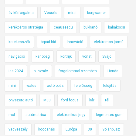
év körforgalma
Vecsés
mirai
borgwarner
kerékpáros stratégia
ceausescu
bukkanó
babakocsi
kerekesszék
árpád híd
innováció
elektromos jármű
navigáció
karlobag
kortrijk
vonat
Svájc
iaa 2024
buszsáv
forgalommal szemben
Honda
mini
wales
autólopás
felelősség
felújítás
önvezető autó
M30
ford focus
kár
tél
mol
autómatrica
elektronikus jegy
légmentes gumi
vadveszély
koccanás
Európa
30
volánbusz