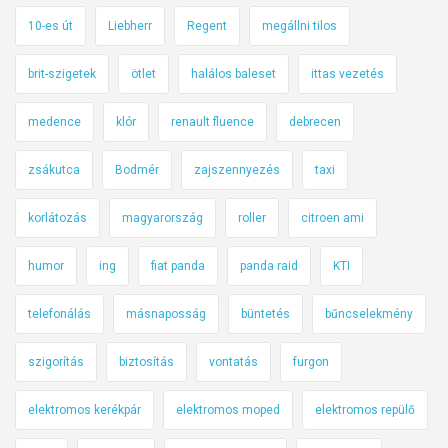
10-es út
Liebherr
Regent
megállni tilos
brit-szigetek
ötlet
halálos baleset
ittas vezetés
medence
klór
renault fluence
debrecen
zsákutca
Bodmér
zajszennyezés
taxi
korlátozás
magyarország
roller
citroen ami
humor
ing
fiat panda
panda raid
KTI
telefonálás
másnaposság
büntetés
bűncselekmény
szigorítás
biztosítás
vontatás
furgon
elektromos kerékpár
elektromos moped
elektromos repülő