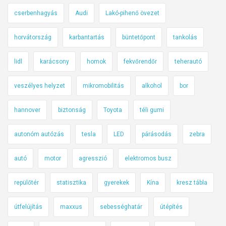
cserbenhagyás
Audi
Lakó-pihenő övezet
horvátország
karbantartás
büntetőpont
tankolás
lidl
karácsony
homok
fekvőrendőr
teherautó
veszélyes helyzet
mikromobilitás
alkohol
bor
hannover
biztonság
Toyota
téli gumi
autonóm autózás
tesla
LED
párásodás
zebra
autó
motor
agresszió
elektromos busz
repülőtér
statisztika
gyerekek
Kína
kresz tábla
útfelújítás
maxxus
sebességhatár
útépítés