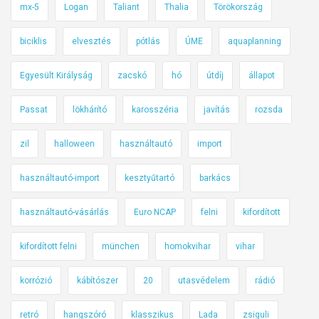
mx-5
Logan
Taliant
Thalia
Törökország
biciklis
elvesztés
pótlás
ÚME
aquaplanning
Egyesült Királyság
zacskó
hó
útdíj
állapot
Passat
lökhárító
karosszéria
javítás
rozsda
zil
halloween
használtautó
import
használtautó-import
kesztyűtartó
barkács
használtautó-vásárlás
Euro NCAP
felni
kifordított
kifordított felni
münchen
homokvihar
vihar
korrózió
kábítószer
20
utasvédelem
rádió
retró
hangszóró
klasszikus
Lada
zsiguli