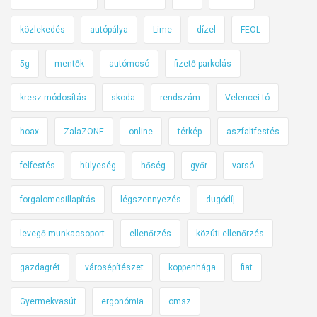
közlekedés
autópálya
Lime
dízel
FEOL
5g
mentők
autómosó
fizető parkolás
kresz-módosítás
skoda
rendszám
Velencei-tó
hoax
ZalaZONE
online
térkép
aszfaltfestés
felfestés
hülyeség
hőség
győr
varsó
forgalomcsillapítás
légszennyezés
dugódíj
levegő munkacsoport
ellenőrzés
közúti ellenőrzés
gazdagrét
városépítészet
koppenhága
fiat
Gyermekvasút
ergonómia
omsz