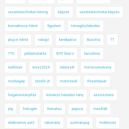
vezetéstechnikai tréning
képzés
vezetéstechnikai képzés
konnektoros hibrid
figyelem
tömegközlekedés
plug-in hibrid
robogó
kerékpáros
Ausztria
TT
TTS
példamutatás
BYD Seal U
barcelona
leállósáv
kresz2024
oldalszél
horrorszerelvény
munkagép
zenélő út
motorosok
Rosenbauer
forgalomirányítás
kötelező haladási irány
asszisztens
jég
hidrogén
Komatsu
papucs
mezítláb
elektromos autó
rakomány
üzemanyag
mobilozás