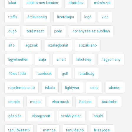
lakat
elektromos kamion
alkatrész
művészet
traffix
érdekesség
fizetőkapu
logó
vicc
dugó
törésteszt
poén
dohányzás az autóban
alto
légzsák
szalagkorlát
suzuki alto
figyelmetlen
Baja
smart
lakótelep
hagyomány
40-es tábla
facebook
golf
fáradtság
napelemes autó
iskola
lightyear
sainz
alonso
omoda
madrid
elon musk
Babboe
Autobahn
gázolás
elhagyatott
szabálytalan
Tanuló
tanulóvezető
T matrica
tanulóautó
friss jogsi