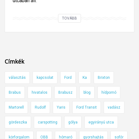
utcában áll.
É
TOVÁBB
r
d
e
k
e
Címkék
s
e
választás
kapcsolat
Ford
Ka
Brixton
g
y
Brabus
hivatalos
Brabusz
blog
hídpornó
i
r
Martorell
Rudolf
Yaris
Ford Transit
vadász
á
n
gördeszka
carspotting
gólya
egyirányú utca
y
körforgalom
OBB
hómaró
gyorshajtás
sofőr
ú