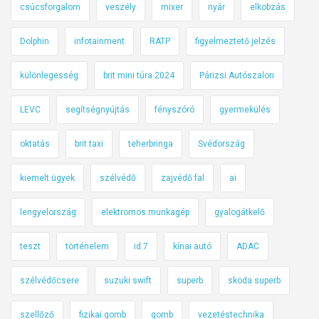
csúcsforgalom
veszély
mixer
nyár
elkobzás
Dolphin
infotainment
RATP
figyelmeztető jelzés
különlegesség
brit mini túra 2024
Párizsi Autószalon
LEVC
segítségnyújtás
fényszóró
gyermekülés
oktatás
brit taxi
teherbringa
Svédország
kiemelt ügyek
szélvédő
zajvédő fal
ai
lengyelország
elektromos munkagép
gyalogátkelő
teszt
történelem
id.7
kínai autó
ADAC
szélvédőcsere
suzuki swift
superb
skoda superb
szellőző
fizikai gomb
gomb
vezetéstechnika