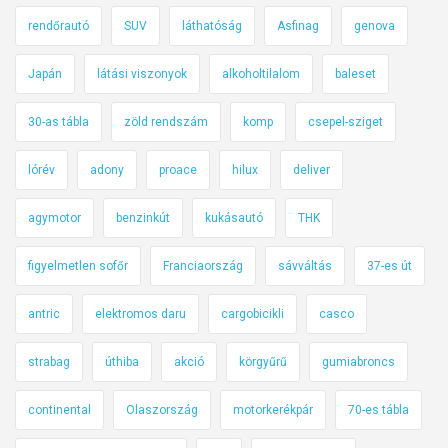
rendőrautó
SUV
láthatóság
Asfinag
genova
Japán
látási viszonyok
alkoholtilalom
baleset
30-as tábla
zöld rendszám
komp
csepel-sziget
lórév
adony
proace
hilux
deliver
agymotor
benzinkút
kukásautó
THK
figyelmetlen sofőr
Franciaország
sávváltás
37-es út
antric
elektromos daru
cargobicikli
casco
strabag
úthiba
akció
körgyűrű
gumiabroncs
continental
Olaszország
motorkerékpár
70-es tábla