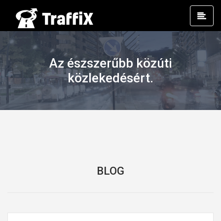
Prim
Men
Az észszerűbb közúti
közlekedésért.
BLOG