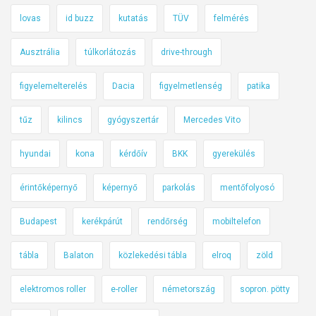
lovas
id buzz
kutatás
TÜV
felmérés
Ausztrália
túlkorlátozás
drive-through
figyelemelterelés
Dacia
figyelmetlenség
patika
tűz
kilincs
gyógyszertár
Mercedes Vito
hyundai
kona
kérdőív
BKK
gyerekülés
érintőképernyő
képernyő
parkolás
mentőfolyosó
Budapest
kerékpárút
rendőrség
mobiltelefon
tábla
Balaton
közlekedési tábla
elroq
zöld
elektromos roller
e-roller
németország
sopron. pötty