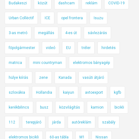
Budakeszi
közút
dashcam
reklám
COVID-19
Urban Collëctif
ICE
opel frontera
Isuzu
3-as metró
megállás
4-es út
sávlezárás
főpolgármester
videó
EU
tréler
hirdetés
matrica
mini countryman
elektromos bányagép
hülye kiírás
zene
Kanada
vasúti átjáró
szlovákia
Hollandia
kaiyun
avtoexport
kgfb
kerékbilincs
busz
közvilágítás
kamion
bicikli
112
terepjáró
járda
autóreklám
szabály
elektromos bicikli
60-as tábla
M1
Nissan