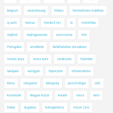
belgium
várandósság
hólánc
fenntartható mobilitás
új autó
kamaz
Honda E:ny1
la
motorhiba
olajfüst
olajfogyasztás
euro-norma
Vito
Portugália
emelkedő
beláthatatlan útszakasz
nissan ariya
orosz autó
várakozás
hóember
lakópark
autógyár
fejlesztés
infrastruktúra
klíma
irányjelző
betegség
pszichológia
UAZ
közterület
Magyar Közút
kreatív
roncs
retro
Dakar
dugattyú
hidrogénbusz
Vision Zero