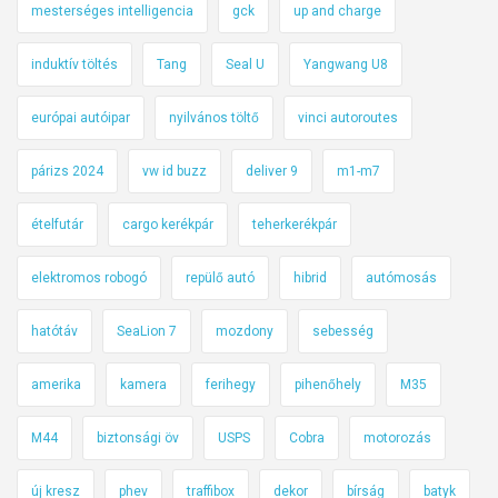
mesterséges intelligencia
gck
up and charge
induktív töltés
Tang
Seal U
Yangwang U8
európai autóipar
nyilvános töltő
vinci autoroutes
párizs 2024
vw id buzz
deliver 9
m1-m7
ételfutár
cargo kerékpár
teherkerékpár
elektromos robogó
repülő autó
hibrid
autómosás
hatótáv
SeaLion 7
mozdony
sebesség
amerika
kamera
ferihegy
pihenőhely
M35
M44
biztonsági öv
USPS
Cobra
motorozás
új kresz
phev
traffibox
dekor
bírság
batyk