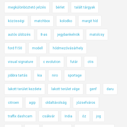
megkülönböztető jelzés
bérlet
talált tárgyak
közösségi
matchbox
kolodko
margit híd
autós üldözés
8-as
jegybankelnök
matolcsy
ford f150
modell
hódmezővásárhely
visual signature
c evolution
futár
ctis
jobbra tartás
kia
niro
sportage
lakott terület kezdete
lakott terület vége
genf
daru
citroen
agip
oldaltávolság
józsefváros
traffix dashcam
csákvár
India
őz
jog