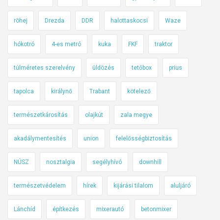
u
röhej
Drezda
DDR
halottaskocsi
Waze
t
c
hókotró
4-es metró
kuka
FKF
traktor
a
-
túlméretes szerelvény
üldözés
tetőbox
prius
j
e
tapolca
királynő
Trabant
kötelező
l
z
természetkárosítás
olajkút
zala megye
é
akadálymentesítés
union
felelősségbiztosítás
s
P
NÚSZ
nosztalgia
segélyhívó
downhill
o
r
természetvédelem
hírek
kijárási tilalom
aluljáró
t
u
Lánchíd
építkezés
mixerautó
betonmixer
g