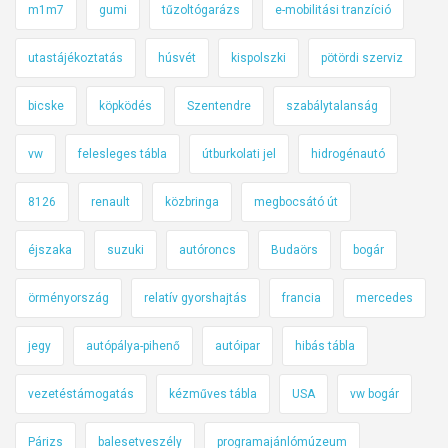
m1m7
gumi
tűzoltógarázs
e-mobilitási tranzíció
utastájékoztatás
húsvét
kispolszki
pötördi szerviz
bicske
köpködés
Szentendre
szabálytalanság
vw
felesleges tábla
útburkolati jel
hidrogénautó
8126
renault
közbringa
megbocsátó út
éjszaka
suzuki
autóroncs
Budaörs
bogár
örményország
relatív gyorshajtás
francia
mercedes
jegy
autópálya-pihenő
autóipar
hibás tábla
vezetéstámogatás
kézműves tábla
USA
vw bogár
Párizs
balesetveszély
programajánlómúzeum