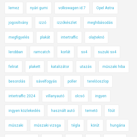
lemez
nyári gumi
volkswagen id.7
Opel Astra
jogosítvány
izzó
izzókészlet
meghibásodás
megfigyelés
plakát
intertraffic
olajteknő
lerobban
ramcatch
korlát
sx4
suzuki sx4
felirat
plakett
katalizátor
utazás
műszaki hiba
besorolás
sávelfogyás
poller
terelőoszlop
intertraffic 2024
villanyautó
olcsó
ingyen
ingyen közlekedés
használt autó
temető
főút
műszaki
műszaki vizsga
tégla
körút
hungária