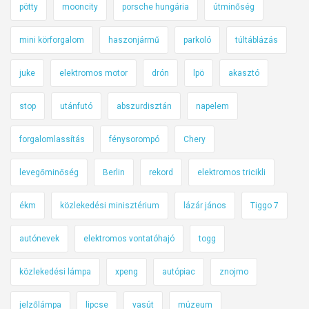
pötty
mooncity
porsche hungária
útminőség
mini körforgalom
haszonjármű
parkoló
túltáblázás
juke
elektromos motor
drón
lpö
akasztó
stop
utánfutó
abszurdisztán
napelem
forgalomlassítás
fénysorompó
Chery
levegőminőség
Berlin
rekord
elektromos tricikli
ékm
közlekedési minisztérium
lázár jános
Tiggo 7
autónevek
elektromos vontatóhajó
togg
közlekedési lámpa
xpeng
autópiac
znojmo
jelzőlámpa
lipcse
vasút
múzeum