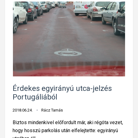
Érdekes egyirányú utca-jelzés
Portugáliából
2018.06.24.
Rácz Tamás
Biztos mindenkivel előfordult már, aki régóta vezet,
hogy hosszú parkolás után elfelejtette: egyirányú