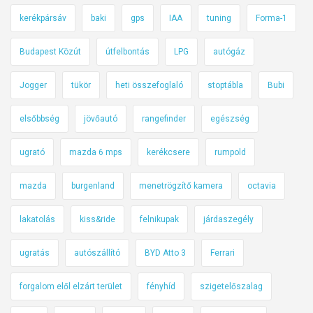
kerékpársáv
baki
gps
IAA
tuning
Forma-1
Budapest Közút
útfelbontás
LPG
autógáz
Jogger
tükör
heti összefoglaló
stoptábla
Bubi
elsőbbség
jövőautó
rangefinder
egészség
ugrató
mazda 6 mps
kerékcsere
rumpold
mazda
burgenland
menetrögzítő kamera
octavia
lakatolás
kiss&ride
felnikupak
járdaszegély
ugratás
autószállító
BYD Atto 3
Ferrari
forgalom elől elzárt terület
fényhíd
szigetelőszalag