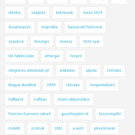
időskor
világítás
bukósisak
kresz 2024
dunaharaszti
stop-tábla
kanyarodó fűútvonal
szankció
Norvégia
stressz
2026 nyár
téli felkészülés
úthenger
fűnyíró
ideiglenes útburkolati jel
elakadás
újbuda
torlódás
Magyar Autóklub
ORFK
talicska
tengeralattjáró
traffipack
traffipax
önjáró akkumulátor
Porsche Guinness rekord
gyorsforgalmi út
buszmegálló
mobiliti
szolnok
töltő
e-autó
pilisvörösvár