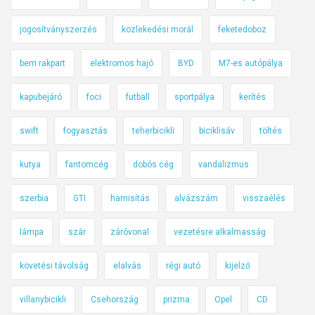
jogosítványszerzés
közlekedési morál
feketedoboz
bem rakpart
elektromos hajó
BYD
M7-es autópálya
kapubejáró
foci
futball
sportpálya
kerítés
swift
fogyasztás
teherbicikli
biciklisáv
töltés
kutya
fantomcég
dobós cég
vandalizmus
szerbia
GTI
hamisítás
alvázszám
visszaélés
lámpa
szár
záróvonal
vezetésre alkalmasság
követési távolság
elalvás
régi autó
kijelző
villanybicikli
Csehország
prizma
Opel
CD