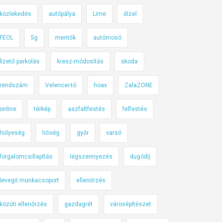
közlekedés
autópálya
Lime
dízel
FEOL
5g
mentők
autómosó
fizető parkolás
kresz-módosítás
skoda
rendszám
Velencei-tó
hoax
ZalaZONE
online
térkép
aszfaltfestés
felfestés
hülyeség
hőség
győr
varsó
forgalomcsillapítás
légszennyezés
dugódíj
levegő munkacsoport
ellenőrzés
közúti ellenőrzés
gazdagrét
városépítészet