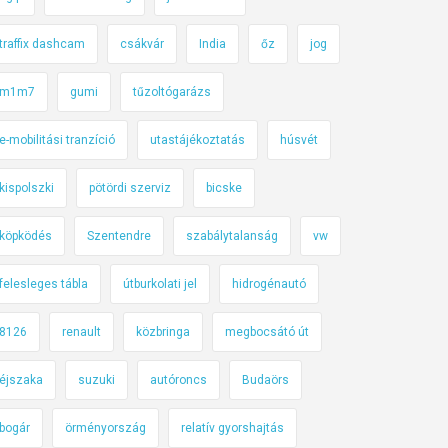
traffix dashcam
csákvár
India
őz
jog
m1m7
gumi
tűzoltógarázs
e-mobilitási tranzíció
utastájékoztatás
húsvét
kispolszki
pötördi szerviz
bicske
köpködés
Szentendre
szabálytalanság
vw
felesleges tábla
útburkolati jel
hidrogénautó
8126
renault
közbringa
megbocsátó út
éjszaka
suzuki
autóroncs
Budaörs
bogár
örményország
relatív gyorshajtás