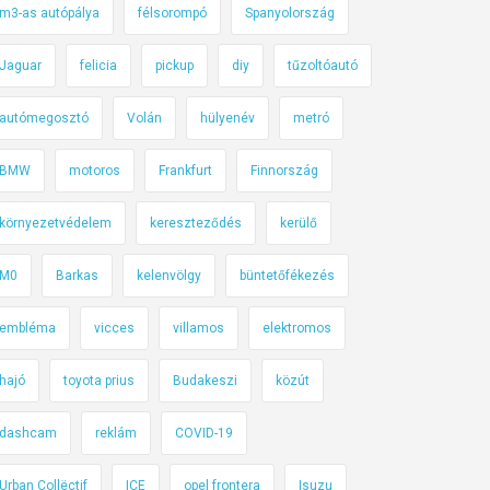
m3-as autópálya
félsorompó
Spanyolország
Jaguar
felicia
pickup
diy
tűzoltóautó
autómegosztó
Volán
hülyenév
metró
BMW
motoros
Frankfurt
Finnország
környezetvédelem
kereszteződés
kerülő
M0
Barkas
kelenvölgy
büntetőfékezés
embléma
vicces
villamos
elektromos
hajó
toyota prius
Budakeszi
közút
dashcam
reklám
COVID-19
Urban Collëctif
ICE
opel frontera
Isuzu