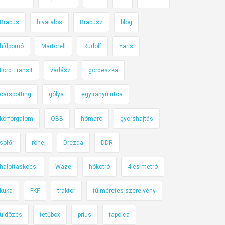
Brabus
hivatalos
Brabusz
blog
hídpornó
Martorell
Rudolf
Yaris
Ford Transit
vadász
gördeszka
carspotting
gólya
egyirányú utca
körforgalom
OBB
hómaró
gyorshajtás
sofőr
röhej
Drezda
DDR
halottaskocsi
Waze
hókotró
4-es metró
kuka
FKF
traktor
túlméretes szerelvény
üldözés
tetőbox
prius
tapolca