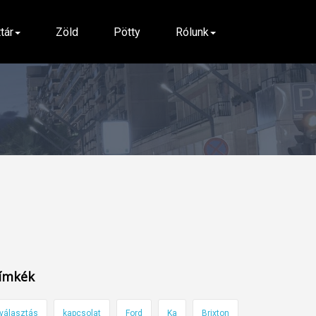
ttár
Zöld
Pötty
Rólunk
ímkék
választás
kapcsolat
Ford
Ka
Brixton