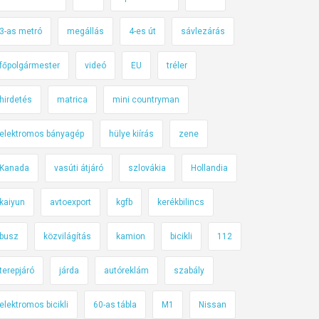
3-as metró
megállás
4-es út
sávlezárás
főpolgármester
videó
EU
tréler
hirdetés
matrica
mini countryman
elektromos bányagép
hülye kiírás
zene
Kanada
vasúti átjáró
szlovákia
Hollandia
kaiyun
avtoexport
kgfb
kerékbilincs
busz
közvilágítás
kamion
bicikli
112
terepjáró
járda
autóreklám
szabály
elektromos bicikli
60-as tábla
M1
Nissan