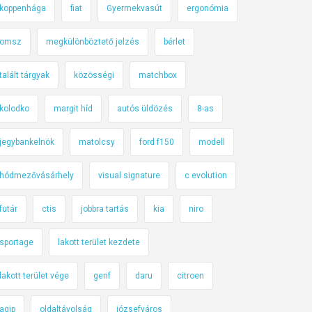
koppenhága
fiat
Gyermekvasút
ergonómia
omsz
megkülönböztető jelzés
bérlet
talált tárgyak
közösségi
matchbox
kolodko
margit híd
autós üldözés
8-as
jegybankelnök
matolcsy
ford f150
modell
hódmezővásárhely
visual signature
c evolution
futár
ctis
jobbra tartás
kia
niro
sportage
lakott terület kezdete
lakott terület vége
genf
daru
citroen
agip
oldaltávolság
józsefváros