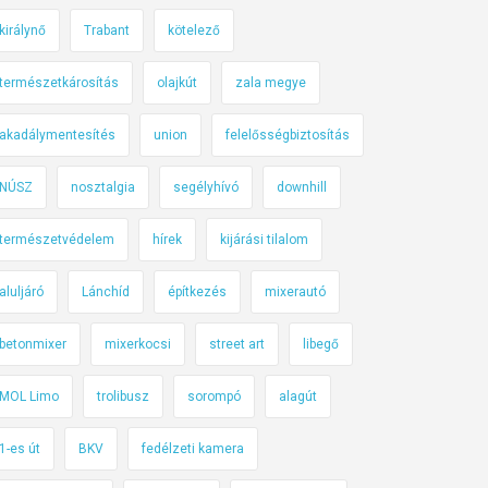
királynő
Trabant
kötelező
természetkárosítás
olajkút
zala megye
akadálymentesítés
union
felelősségbiztosítás
NÚSZ
nosztalgia
segélyhívó
downhill
természetvédelem
hírek
kijárási tilalom
aluljáró
Lánchíd
építkezés
mixerautó
betonmixer
mixerkocsi
street art
libegő
MOL Limo
trolibusz
sorompó
alagút
1-es út
BKV
fedélzeti kamera