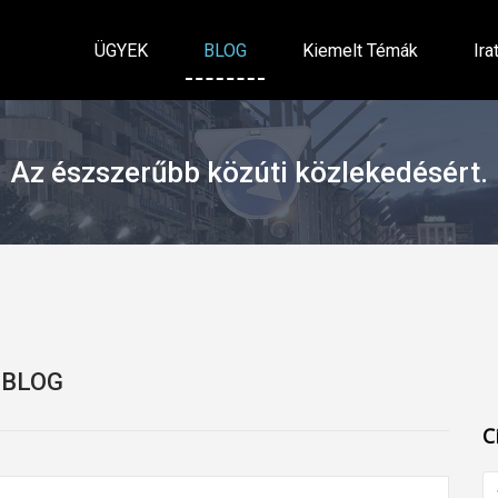
ÜGYEK
BLOG
Kiemelt Témák
Ira
Az észszerűbb közúti közlekedésért.
BLOG
C