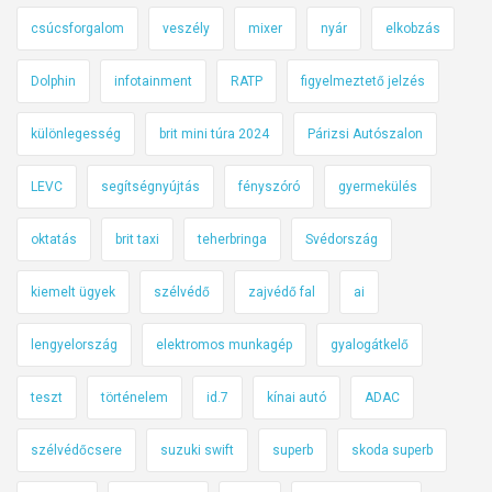
csúcsforgalom
veszély
mixer
nyár
elkobzás
Dolphin
infotainment
RATP
figyelmeztető jelzés
különlegesség
brit mini túra 2024
Párizsi Autószalon
LEVC
segítségnyújtás
fényszóró
gyermekülés
oktatás
brit taxi
teherbringa
Svédország
kiemelt ügyek
szélvédő
zajvédő fal
ai
lengyelország
elektromos munkagép
gyalogátkelő
teszt
történelem
id.7
kínai autó
ADAC
szélvédőcsere
suzuki swift
superb
skoda superb