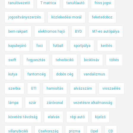
tanulóvezető
T matrica
tanulóautó
friss jogsi
jogosítványszerzés
közlekedési morál
feketedoboz
bem rakpart
elektromos hajó
BYD
M7-es autópálya
kapubejáró
foci
futball
sportpálya
kerítés
swift
fogyasztás
teherbicikli
biciklisáv
töltés
kutya
fantomcég
dobós cég
vandalizmus
szerbia
GTI
hamisítás
alvázszám
visszaélés
lámpa
szár
záróvonal
vezetésre alkalmasság
követési távolság
elalvás
régi autó
kijelző
villanybicikli
Csehország
prizma
Opel
CD