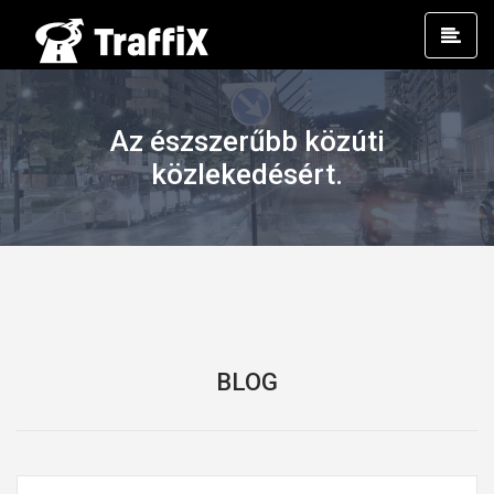
Prim
Men
Az észszerűbb közúti
közlekedésért.
BLOG