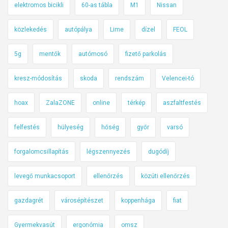
elektromos bicikli
60-as tábla
M1
Nissan
közlekedés
autópálya
Lime
dízel
FEOL
5g
mentők
autómosó
fizető parkolás
kresz-módosítás
skoda
rendszám
Velencei-tó
hoax
ZalaZONE
online
térkép
aszfaltfestés
felfestés
hülyeség
hőség
győr
varsó
forgalomcsillapítás
légszennyezés
dugódíj
levegő munkacsoport
ellenőrzés
közúti ellenőrzés
gazdagrét
városépítészet
koppenhága
fiat
Gyermekvasút
ergonómia
omsz