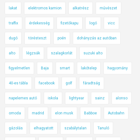
lakat
elektromos kamion
alkatrész
művészet
traffix
érdekesség
fizetőkapu
logó
vicc
dugó
törésteszt
poén
dohányzás az autóban
alto
légzsák
szalagkorlát
suzuki alto
figyelmetlen
Baja
smart
lakótelep
hagyomány
40-es tábla
facebook
golf
fáradtság
napelemes autó
iskola
lightyear
sainz
alonso
omoda
madrid
elon musk
Babboe
Autobahn
gázolás
elhagyatott
szabálytalan
Tanuló