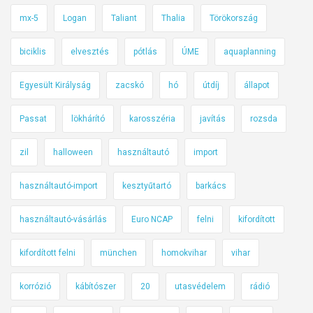
mx-5
Logan
Taliant
Thalia
Törökország
biciklis
elvesztés
pótlás
ÚME
aquaplanning
Egyesült Királyság
zacskó
hó
útdíj
állapot
Passat
lökhárító
karosszéria
javítás
rozsda
zil
halloween
használtautó
import
használtautó-import
kesztyűtartó
barkács
használtautó-vásárlás
Euro NCAP
felni
kifordított
kifordított felni
münchen
homokvihar
vihar
korrózió
kábítószer
20
utasvédelem
rádió