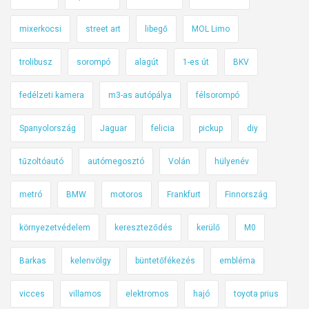
ő
l
mixerkocsi
street art
libegő
MOL Limo
a
K
trolibusz
sorompó
alagút
1-es út
BKV
R
E
fedélzeti kamera
m3-as autópálya
félsorompó
S
Spanyolország
Jaguar
felicia
pickup
diy
Z
-
tűzoltóautó
autómegosztó
Volán
hülyenév
r
ő
metró
BMW
motoros
Frankfurt
Finnország
l
é
környezetvédelem
kereszteződés
kerülő
M0
s
e
Barkas
kelenvölgy
büntetőfékezés
embléma
g
y
vicces
villamos
elektromos
hajó
toyota prius