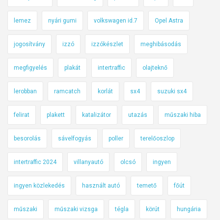
lemez
nyári gumi
volkswagen id.7
Opel Astra
jogosítvány
izzó
izzókészlet
meghibásodás
megfigyelés
plakát
intertraffic
olajteknő
lerobban
ramcatch
korlát
sx4
suzuki sx4
felirat
plakett
katalizátor
utazás
műszaki hiba
besorolás
sávelfogyás
poller
terelőoszlop
intertraffic 2024
villanyautó
olcsó
ingyen
ingyen közlekedés
használt autó
temető
főút
műszaki
műszaki vizsga
tégla
körút
hungária