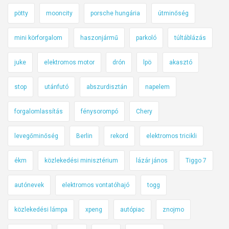
pötty
mooncity
porsche hungária
útminőség
mini körforgalom
haszonjármű
parkoló
túltáblázás
juke
elektromos motor
drón
lpö
akasztó
stop
utánfutó
abszurdisztán
napelem
forgalomlassítás
fénysorompó
Chery
levegőminőség
Berlin
rekord
elektromos tricikli
ékm
közlekedési minisztérium
lázár jános
Tiggo 7
autónevek
elektromos vontatóhajó
togg
közlekedési lámpa
xpeng
autópiac
znojmo