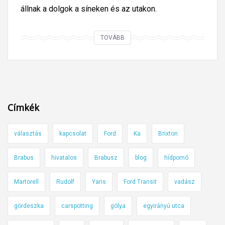
állnak a dolgok a síneken és az utakon.
F
TOVÁBB
r
i
s
s
i
Címkék
n
f
választás
kapcsolat
Ford
Ka
Brixton
ó
k
Brabus
hivatalos
Brabusz
blog
hídpornó
a
k
Martorell
Rudolf
Yaris
Ford Transit
vadász
ö
z
gördeszka
carspotting
gólya
egyirányú utca
l