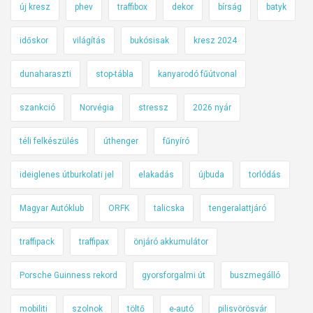
új kresz
phev
traffibox
dekor
bírság
batyk
időskor
világítás
bukósisak
kresz 2024
dunaharaszti
stop-tábla
kanyarodó fűútvonal
szankció
Norvégia
stressz
2026 nyár
téli felkészülés
úthenger
fűnyíró
ideiglenes útburkolati jel
elakadás
újbuda
torlódás
Magyar Autóklub
ORFK
talicska
tengeralattjáró
traffipack
traffipax
önjáró akkumulátor
Porsche Guinness rekord
gyorsforgalmi út
buszmegálló
mobiliti
szolnok
töltő
e-autó
pilisvörösvár