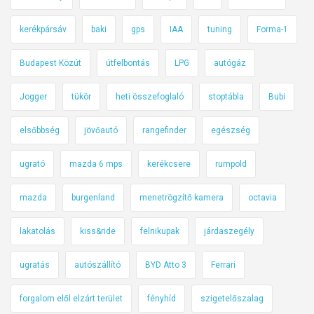
kerékpársáv
baki
gps
IAA
tuning
Forma-1
Budapest Közút
útfelbontás
LPG
autógáz
Jogger
tükör
heti összefoglaló
stoptábla
Bubi
elsőbbség
jövőautó
rangefinder
egészség
ugrató
mazda 6 mps
kerékcsere
rumpold
mazda
burgenland
menetrögzítő kamera
octavia
lakatolás
kiss&ride
felnikupak
járdaszegély
ugratás
autószállító
BYD Atto 3
Ferrari
forgalom elől elzárt terület
fényhíd
szigetelőszalag