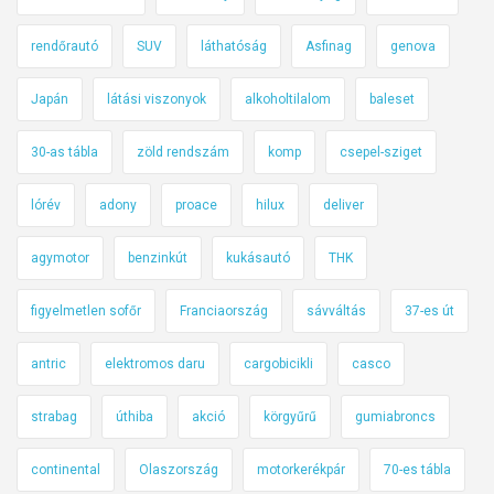
rendőrautó
SUV
láthatóság
Asfinag
genova
Japán
látási viszonyok
alkoholtilalom
baleset
30-as tábla
zöld rendszám
komp
csepel-sziget
lórév
adony
proace
hilux
deliver
agymotor
benzinkút
kukásautó
THK
figyelmetlen sofőr
Franciaország
sávváltás
37-es út
antric
elektromos daru
cargobicikli
casco
strabag
úthiba
akció
körgyűrű
gumiabroncs
continental
Olaszország
motorkerékpár
70-es tábla