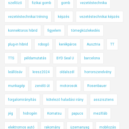
szellőző
fizikai gomb
gomb
vezetéstechnika
vezetéstechnikai tréning
képzés
vezetéstechnikai képzés
konnektoros hibrid
figyelem
tömegközlekedés
plug-in hibrid
robogó
kerékpáros
Ausztria
TT
TTS
példamutatás
BYD Seal U
barcelona
leállósáv
kresz2024
oldalszél
horrorszerelvény
munkagép
zenélő út
motorosok
Rosenbauer
forgalomirányítás
kötelező haladási irány
asszisztens
jég
hidrogén
Komatsu
papucs
mezítláb
elektromos autó
rakomány
üzemanyag
mobilozás