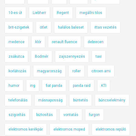
10-es út
Liebherr
Regent
megállni tilos
brit-szigetek
ötlet
halálos baleset
ittas vezetés
medence
klór
renault fluence
debrecen
zsákutca
Bodmér
zajszennyezés
taxi
korlátozás
magyarország
roller
citroen ami
humor
ing
fiat panda
panda raid
KTI
telefonálás
másnaposság
büntetés
bűncselekmény
szigorítás
biztosítás
vontatás
furgon
elektromos kerékpár
elektromos moped
elektromos repülő