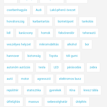
cserbenhagyás
Audi
Lakó-pihenő övezet
horvátország
karbantartás
büntetőpont
tankolás
lidl
karácsony
homok
fekvőrendőr
teherautó
veszélyes helyzet
mikromobilitás
alkohol
bor
hannover
biztonság
Toyota
téli gumi
autonóm autózás
tesla
LED
párásodás
zebra
autó
motor
agresszió
elektromos busz
repülőtér
statisztika
gyerekek
Kína
kresz tábla
útfelújítás
maxxus
sebességhatár
útépítés