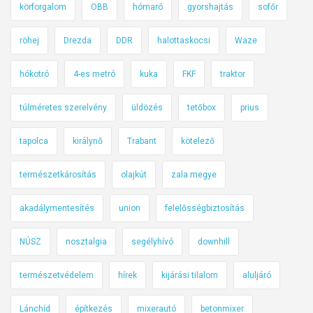
körforgalom
OBB
hómaró
gyorshajtás
sofőr
e
k
röhej
Drezda
DDR
halottaskocsi
Waze
e
d
hókotró
4-es metró
kuka
FKF
traktor
é
s
túlméretes szerelvény
üldözés
tetőbox
prius
i
m
tapolca
királynő
Trabant
kötelező
i
n
természetkárosítás
olajkút
zala megye
i
akadálymentesítés
union
felelősségbiztosítás
s
z
NÚSZ
nosztalgia
segélyhívó
downhill
t
e
természetvédelem
hírek
kijárási tilalom
aluljáró
r
t
Lánchíd
építkezés
mixerautó
betonmixer