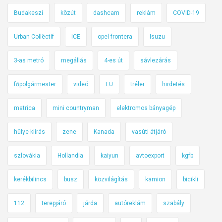
e
Budakeszi
közút
dashcam
reklám
COVID-19
b
e
Urban Collëctif
ICE
opel frontera
Isuzu
k
r
3-as metró
megállás
4-es út
sávlezárás
ő
l
főpolgármester
videó
EU
tréler
hirdetés
matrica
mini countryman
elektromos bányagép
hülye kiírás
zene
Kanada
vasúti átjáró
szlovákia
Hollandia
kaiyun
avtoexport
kgfb
kerékbilincs
busz
közvilágítás
kamion
bicikli
112
terepjáró
járda
autóreklám
szabály