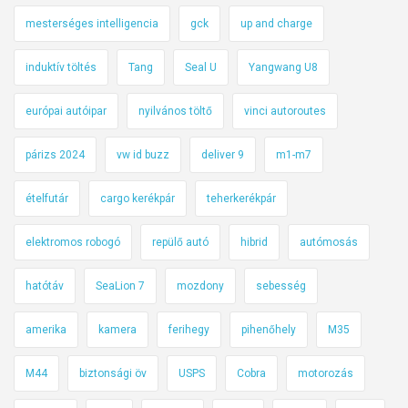
mesterséges intelligencia
gck
up and charge
induktív töltés
Tang
Seal U
Yangwang U8
európai autóipar
nyilvános töltő
vinci autoroutes
párizs 2024
vw id buzz
deliver 9
m1-m7
ételfutár
cargo kerékpár
teherkerékpár
elektromos robogó
repülő autó
hibrid
autómosás
hatótáv
SeaLion 7
mozdony
sebesség
amerika
kamera
ferihegy
pihenőhely
M35
M44
biztonsági öv
USPS
Cobra
motorozás