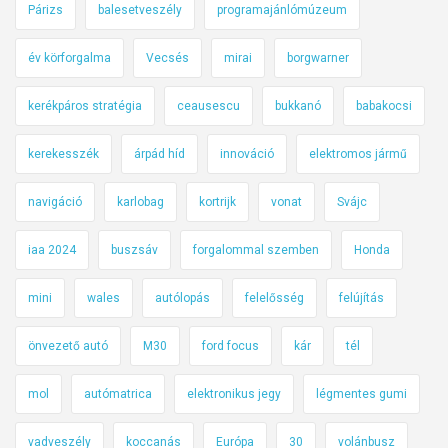
Párizs
balesetveszély
programajánlómúzeum
év körforgalma
Vecsés
mirai
borgwarner
kerékpáros stratégia
ceausescu
bukkanó
babakocsi
kerekesszék
árpád híd
innováció
elektromos jármű
navigáció
karlobag
kortrijk
vonat
Svájc
iaa 2024
buszsáv
forgalommal szemben
Honda
mini
wales
autólopás
felelősség
felújítás
önvezető autó
M30
ford focus
kár
tél
mol
autómatrica
elektronikus jegy
légmentes gumi
vadveszély
koccanás
Európa
30
volánbusz