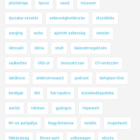
jelzőlámpa
lipcse
vasút
múzeum
éjszakai vezetés
sebességkorlátozás
útszűkítés
sanghaj
wuhu
ajánlott sebesség
veterán
látnivaló
dánia
shell
balesetmegelőzés
vadkerítés
Üllői út
önvezető taxi
OT-rendszám
lakókocsi
elektromosautó
podcast
behajtani tilos
kerékpár
M4
fiat topolino
közlekedéspolitika
autóút
robotaxi
gyalogos
törpeautó
M1-es autópálya
Nagy-Britannia
terelés
mopedautó
féktávolság
filmes autó
volkswagen
előzés