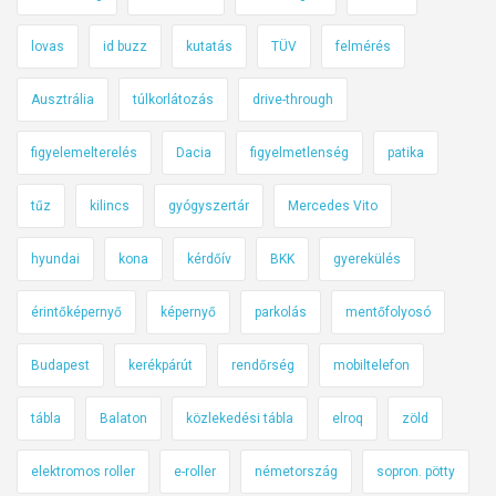
lovas
id buzz
kutatás
TÜV
felmérés
Ausztrália
túlkorlátozás
drive-through
figyelemelterelés
Dacia
figyelmetlenség
patika
tűz
kilincs
gyógyszertár
Mercedes Vito
hyundai
kona
kérdőív
BKK
gyerekülés
érintőképernyő
képernyő
parkolás
mentőfolyosó
Budapest
kerékpárút
rendőrség
mobiltelefon
tábla
Balaton
közlekedési tábla
elroq
zöld
elektromos roller
e-roller
németország
sopron. pötty