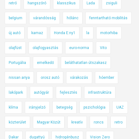
retró
hangszóró
klasszikus
Lada
zsiguli
belgium
várandósság
hólánc
fenntartható mobilitás
új autó
kamaz
Honda E:ny1
la
motorhiba
olajfüst
olajfogyasztás
euro-norma
Vito
Portugália
emelkedő
beláthatatlan útszakasz
nissan ariya
orosz autó
várakozás
hóember
lakópark
autógyár
fejlesztés
infrastruktúra
klíma
irányjelző
betegség
pszichológia
UAZ
közterület
Magyar Közút
kreatív
roncs
retro
Dakar
dugattyú
hidrogénbusz
Vision Zero