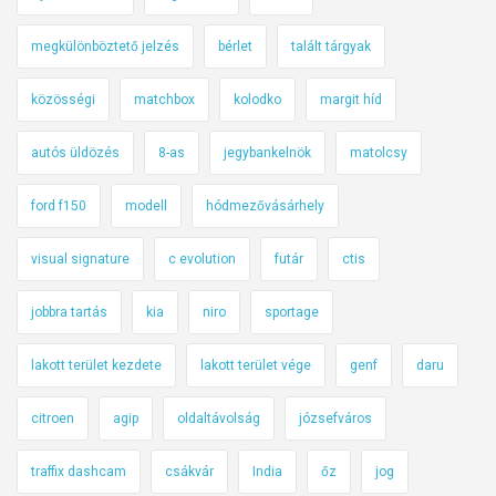
megkülönböztető jelzés
bérlet
talált tárgyak
közösségi
matchbox
kolodko
margit híd
autós üldözés
8-as
jegybankelnök
matolcsy
ford f150
modell
hódmezővásárhely
visual signature
c evolution
futár
ctis
jobbra tartás
kia
niro
sportage
lakott terület kezdete
lakott terület vége
genf
daru
citroen
agip
oldaltávolság
józsefváros
traffix dashcam
csákvár
India
őz
jog