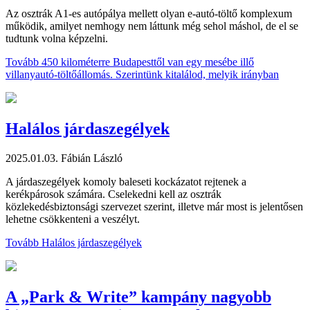
Az osztrák A1-es autópálya mellett olyan e-autó-töltő komplexum
működik, amilyet nemhogy nem láttunk még sehol máshol, de el se
tudtunk volna képzelni.
Tovább
450 kilométerre Budapesttől van egy mesébe illő
villanyautó-töltőállomás. Szerintünk kitalálod, melyik irányban
Halálos járdaszegélyek
2025.01.03.
Fábián László
A járdaszegélyek komoly baleseti kockázatot rejtenek a
kerékpárosok számára. Cselekedni kell az osztrák
közlekedésbiztonsági szervezet szerint, illetve már most is jelentősen
lehetne csökkenteni a veszélyt.
Tovább
Halálos járdaszegélyek
A „Park & Write” kampány nagyobb