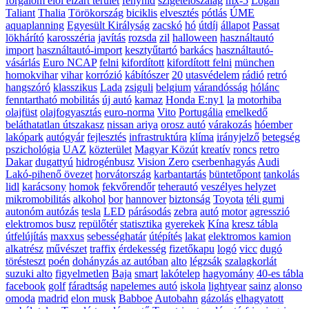
forgalom elől elzárt terület
fényhíd
szigetelőszalag
mx-5
Logan
Taliant
Thalia
Törökország
biciklis
elvesztés
pótlás
ÚME
aquaplanning
Egyesült Királyság
zacskó
hó
útdíj
állapot
Passat
lökhárító
karosszéria
javítás
rozsda
zil
halloween
használtautó
import
használtautó-import
kesztyűtartó
barkács
használtautó-
vásárlás
Euro NCAP
felni
kifordított
kifordított felni
münchen
homokvihar
vihar
korrózió
kábítószer
20
utasvédelem
rádió
retró
hangszóró
klasszikus
Lada
zsiguli
belgium
várandósság
hólánc
fenntartható mobilitás
új autó
kamaz
Honda E:ny1
la
motorhiba
olajfüst
olajfogyasztás
euro-norma
Vito
Portugália
emelkedő
beláthatatlan útszakasz
nissan ariya
orosz autó
várakozás
hóember
lakópark
autógyár
fejlesztés
infrastruktúra
klíma
irányjelző
betegség
pszichológia
UAZ
közterület
Magyar Közút
kreatív
roncs
retro
Dakar
dugattyú
hidrogénbusz
Vision Zero
cserbenhagyás
Audi
Lakó-pihenő övezet
horvátország
karbantartás
büntetőpont
tankolás
lidl
karácsony
homok
fekvőrendőr
teherautó
veszélyes helyzet
mikromobilitás
alkohol
bor
hannover
biztonság
Toyota
téli gumi
autonóm autózás
tesla
LED
párásodás
zebra
autó
motor
agresszió
elektromos busz
repülőtér
statisztika
gyerekek
Kína
kresz tábla
útfelújítás
maxxus
sebességhatár
útépítés
lakat
elektromos kamion
alkatrész
művészet
traffix
érdekesség
fizetőkapu
logó
vicc
dugó
törésteszt
poén
dohányzás az autóban
alto
légzsák
szalagkorlát
suzuki alto
figyelmetlen
Baja
smart
lakótelep
hagyomány
40-es tábla
facebook
golf
fáradtság
napelemes autó
iskola
lightyear
sainz
alonso
omoda
madrid
elon musk
Babboe
Autobahn
gázolás
elhagyatott