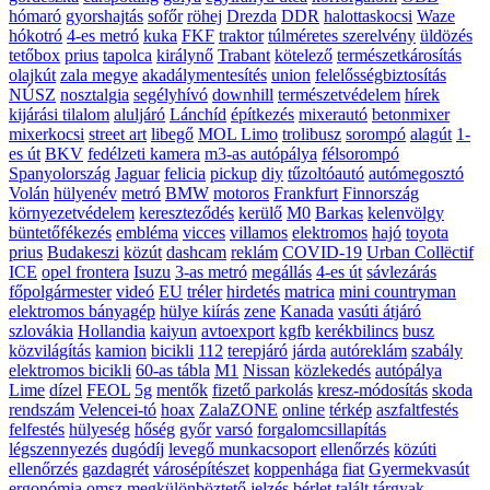
hómaró
gyorshajtás
sofőr
röhej
Drezda
DDR
halottaskocsi
Waze
hókotró
4-es metró
kuka
FKF
traktor
túlméretes szerelvény
üldözés
tetőbox
prius
tapolca
királynő
Trabant
kötelező
természetkárosítás
olajkút
zala megye
akadálymentesítés
union
felelősségbiztosítás
NÚSZ
nosztalgia
segélyhívó
downhill
természetvédelem
hírek
kijárási tilalom
aluljáró
Lánchíd
építkezés
mixerautó
betonmixer
mixerkocsi
street art
libegő
MOL Limo
trolibusz
sorompó
alagút
1-
es út
BKV
fedélzeti kamera
m3-as autópálya
félsorompó
Spanyolország
Jaguar
felicia
pickup
diy
tűzoltóautó
autómegosztó
Volán
hülyenév
metró
BMW
motoros
Frankfurt
Finnország
környezetvédelem
kereszteződés
kerülő
M0
Barkas
kelenvölgy
büntetőfékezés
embléma
vicces
villamos
elektromos
hajó
toyota
prius
Budakeszi
közút
dashcam
reklám
COVID-19
Urban Collëctif
ICE
opel frontera
Isuzu
3-as metró
megállás
4-es út
sávlezárás
főpolgármester
videó
EU
tréler
hirdetés
matrica
mini countryman
elektromos bányagép
hülye kiírás
zene
Kanada
vasúti átjáró
szlovákia
Hollandia
kaiyun
avtoexport
kgfb
kerékbilincs
busz
közvilágítás
kamion
bicikli
112
terepjáró
járda
autóreklám
szabály
elektromos bicikli
60-as tábla
M1
Nissan
közlekedés
autópálya
Lime
dízel
FEOL
5g
mentők
fizető parkolás
kresz-módosítás
skoda
rendszám
Velencei-tó
hoax
ZalaZONE
online
térkép
aszfaltfestés
felfestés
hülyeség
hőség
győr
varsó
forgalomcsillapítás
légszennyezés
dugódíj
levegő munkacsoport
ellenőrzés
közúti
ellenőrzés
gazdagrét
városépítészet
koppenhága
fiat
Gyermekvasút
ergonómia
omsz
megkülönböztető jelzés
bérlet
talált tárgyak