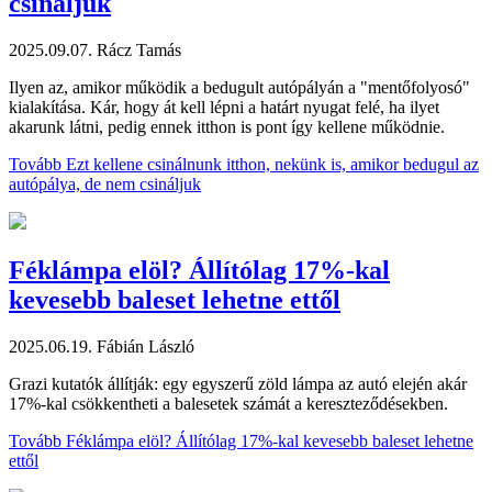
csináljuk
2025.09.07.
Rácz Tamás
Ilyen az, amikor működik a bedugult autópályán a "mentőfolyosó"
kialakítása. Kár, hogy át kell lépni a határt nyugat felé, ha ilyet
akarunk látni, pedig ennek itthon is pont így kellene működnie.
Tovább
Ezt kellene csinálnunk itthon, nekünk is, amikor bedugul az
autópálya, de nem csináljuk
Féklámpa elöl? Állítólag 17%-kal
kevesebb baleset lehetne ettől
2025.06.19.
Fábián László
Grazi kutatók állítják: egy egyszerű zöld lámpa az autó elején akár
17%-kal csökkentheti a balesetek számát a kereszteződésekben.
Tovább
Féklámpa elöl? Állítólag 17%-kal kevesebb baleset lehetne
ettől