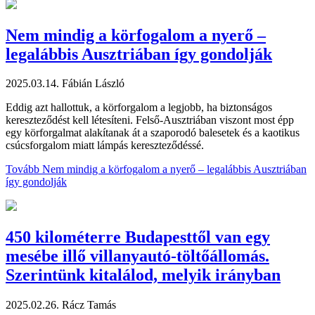
Nem mindig a körfogalom a nyerő –
legalábbis Ausztriában így gondolják
2025.03.14.
Fábián László
Eddig azt hallottuk, a körforgalom a legjobb, ha biztonságos
kereszteződést kell létesíteni. Felső-Ausztriában viszont most épp
egy körforgalmat alakítanak át a szaporodó balesetek és a kaotikus
csúcsforgalom miatt lámpás kereszteződéssé.
Tovább
Nem mindig a körfogalom a nyerő – legalábbis Ausztriában
így gondolják
450 kilométerre Budapesttől van egy
mesébe illő villanyautó-töltőállomás.
Szerintünk kitalálod, melyik irányban
2025.02.26.
Rácz Tamás