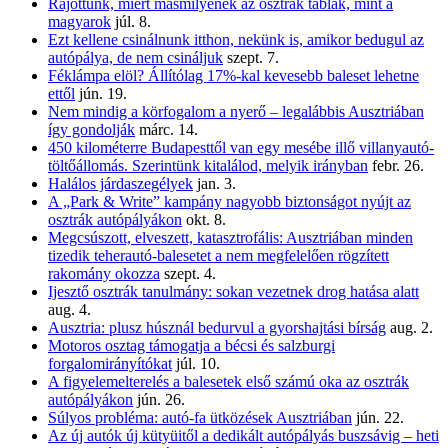
Rájöttünk, miért másmilyenek az osztrák táblák, mint a
magyarok
júl. 8.
Ezt kellene csinálnunk itthon, nekünk is, amikor bedugul az
autópálya, de nem csináljuk
szept. 7.
Féklámpa elöl? Állítólag 17%-kal kevesebb baleset lehetne
ettől
jún. 19.
Nem mindig a körfogalom a nyerő – legalábbis Ausztriában
így gondolják
márc. 14.
450 kilométerre Budapesttől van egy mesébe illő villanyautó-
töltőállomás. Szerintünk kitalálod, melyik irányban
febr. 26.
Halálos járdaszegélyek
jan. 3.
A „Park & Write” kampány nagyobb biztonságot nyújt az
osztrák autópályákon
okt. 8.
Megcsúszott, elveszett, katasztrofális: Ausztriában minden
tizedik teherautó-balesetet a nem megfelelően rögzített
rakomány okozza
szept. 4.
Ijesztő osztrák tanulmány: sokan vezetnek drog hatása alatt
aug. 4.
Ausztria: plusz húsznál bedurvul a gyorshajtási bírság
aug. 2.
Motoros osztag támogatja a bécsi és salzburgi
forgalomirányítókat
júl. 10.
A figyelemelterelés a balesetek első számú oka az osztrák
autópályákon
jún. 26.
Súlyos probléma: autó-fa ütközések Ausztriában
jún. 22.
Az új autók új kütyüitől a dedikált autópályás buszsávig – heti