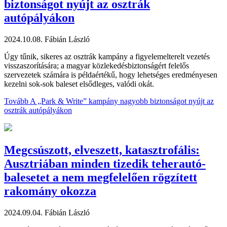
biztonságot nyújt az osztrák
autópályákon
2024.10.08.
Fábián László
Úgy tűnik, sikeres az osztrák kampány a figyelemelterelt vezetés
visszaszorítására; a magyar közlekedésbiztonságért felelős
szervezetek számára is példaértékű, hogy lehetséges eredményesen
kezelni sok-sok baleset elsődleges, valódi okát.
Tovább
A „Park & Write” kampány nagyobb biztonságot nyújt az
osztrák autópályákon
Megcsúszott, elveszett, katasztrofális:
Ausztriában minden tizedik teherautó-
balesetet a nem megfelelően rögzített
rakomány okozza
2024.09.04.
Fábián László