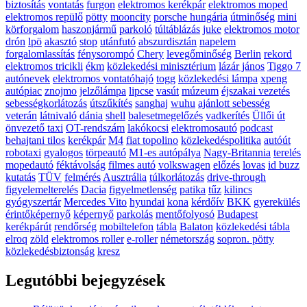
biztosítás
vontatás
furgon
elektromos kerékpár
elektromos moped
elektromos repülő
pötty
mooncity
porsche hungária
útminőség
mini
körforgalom
haszonjármű
parkoló
túltáblázás
juke
elektromos motor
drón
lpö
akasztó
stop
utánfutó
abszurdisztán
napelem
forgalomlassítás
fénysorompó
Chery
levegőminőség
Berlin
rekord
elektromos tricikli
ékm
közlekedési minisztérium
lázár jános
Tiggo 7
autónevek
elektromos vontatóhajó
togg
közlekedési lámpa
xpeng
autópiac
znojmo
jelzőlámpa
lipcse
vasút
múzeum
éjszakai vezetés
sebességkorlátozás
útszűkítés
sanghaj
wuhu
ajánlott sebesség
veterán
látnivaló
dánia
shell
balesetmegelőzés
vadkerítés
Üllői út
önvezető taxi
OT-rendszám
lakókocsi
elektromosautó
podcast
behajtani tilos
kerékpár
M4
fiat topolino
közlekedéspolitika
autóút
robotaxi
gyalogos
törpeautó
M1-es autópálya
Nagy-Britannia
terelés
mopedautó
féktávolság
filmes autó
volkswagen
előzés
lovas
id buzz
kutatás
TÜV
felmérés
Ausztrália
túlkorlátozás
drive-through
figyelemelterelés
Dacia
figyelmetlenség
patika
tűz
kilincs
gyógyszertár
Mercedes Vito
hyundai
kona
kérdőív
BKK
gyerekülés
érintőképernyő
képernyő
parkolás
mentőfolyosó
Budapest
kerékpárút
rendőrség
mobiltelefon
tábla
Balaton
közlekedési tábla
elroq
zöld
elektromos roller
e-roller
németország
sopron. pötty
közlekedésbiztonság
kresz
Legutóbbi bejegyzések