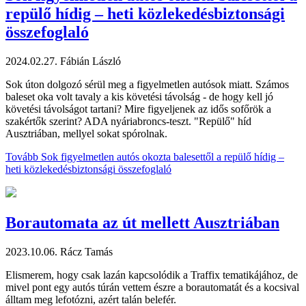
repülő hídig – heti közlekedésbiztonsági
összefoglaló
2024.02.27.
Fábián László
Sok úton dolgozó sérül meg a figyelmetlen autósok miatt. Számos
baleset oka volt tavaly a kis követési távolság - de hogy kell jó
követési távolságot tartani? Mire figyeljenek az idős sofőrök a
szakértők szerint? ADA nyáriabroncs-teszt. "Repülő" híd
Ausztriában, mellyel sokat spórolnak.
Tovább
Sok figyelmetlen autós okozta balesettől a repülő hídig –
heti közlekedésbiztonsági összefoglaló
Borautomata az út mellett Ausztriában
2023.10.06.
Rácz Tamás
Elismerem, hogy csak lazán kapcsolódik a Traffix tematikájához, de
mivel pont egy autós túrán vettem észre a borautomatát és a kocsival
álltam meg lefotózni, azért talán belefér.