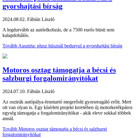
gyorshajtási bírság
2024.08.02.
Fábián László
A legdurvább az autóelkobzás, de a 7500 eurós bünti sem
kalapdobálós.
Tovább
Ausztria: plusz húsznál bedurvul a gyorshajtási bírság
Motoros osztag támogatja a bécsi és
salzburgi forgalomirányítókat
2024.07.10.
Fábián László
Az osztrák autópálya-fenntartó megerősíti gyorsreagáló erőit. Mert
ott van olyan is. Egy kísérleti projekt keretében új motorkerékpáros
egység támogatja a forgalomirányítókat - akik eleve sokkal többek
annál.
Tovább
Motoros osztag támogatja a bécsi és salzburgi
forgalomirányítókat