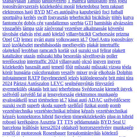
szabálytalan
Tanuló
tanulóvezető
T matrica
tanulóautó
friss jogsi
jogosítványszerzés
közlekedési morál
feketedoboz
bem rakpart
elektromos hajó
BYD
M7-es autópálya
kapubejáró
foci
futball
sportpálya
kerítés
swift
fogyasztás
teherbicikli
biciklisáv
töltés
kutya
fantomcég
dobós cég
vandalizmus
szerbia
GTI
hamisítás
alvázszám
visszaélés
lámpa
szár
záróvonal
vezetésre alkalmasság
követési
távolság
elalvás
régi autó
kijelző
villanybicikli
Csehország
prizma
Opel
CD
lemez
nyári gumi
volkswagen id.7
Opel Astra
jogosítvány
izzó
izzókészlet
meghibásodás
megfigyelés
plakát
intertraffic
olajteknő
lerobban
ramcatch
korlát
sx4
suzuki sx4
felirat
plakett
katalizátor
utazás
műszaki hiba
besorolás
sávelfogyás
poller
terelőoszlop
intertraffic 2024
villanyautó
olcsó
ingyen
ingyen
közlekedés
használt autó
temető
főút
műszaki
műszaki vizsga
tégla
körút
hungária
csúcsforgalom
veszély
mixer
nyár
elkobzás
Dolphin
infotainment
RATP
figyelmeztető jelzés
különlegesség
brit mini túra
2024
Párizsi Autószalon
LEVC
segítségnyújtás
fényszóró
gyermekülés
oktatás
brit taxi
teherbringa
Svédország
kiemelt ügyek
szélvédő
zajvédő fal
ai
lengyelország
elektromos munkagép
gyalogátkelő
teszt
történelem
id.7
kínai autó
ADAC
szélvédőcsere
suzuki swift
superb
skoda superb
szellőző
fizikai gomb
gomb
vezetéstechnika
vezetéstechnikai tréning
képzés
vezetéstechnikai
képzés
konnektoros hibrid
figyelem
tömegközlekedés
plug-in hibrid
robogó
kerékpáros
Ausztria
TT
TTS
példamutatás
BYD Seal U
barcelona
leállósáv
kresz2024
oldalszél
horrorszerelvény
munkagép
zenélő út
motorosok
Rosenbauer
forgalomirányítás
kötelező