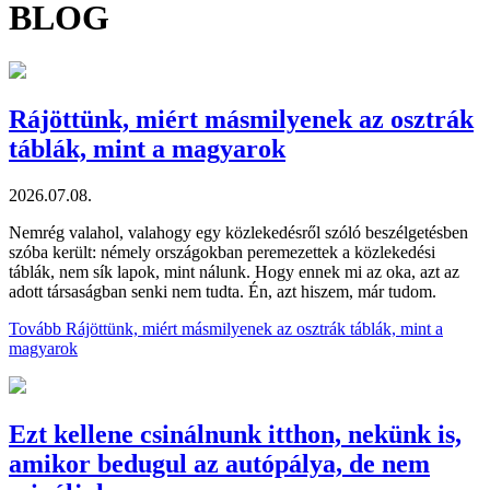
BLOG
Rájöttünk, miért másmilyenek az osztrák
táblák, mint a magyarok
2026.07.08.
Nemrég valahol, valahogy egy közlekedésről szóló beszélgetésben
szóba került: némely országokban peremezettek a közlekedési
táblák, nem sík lapok, mint nálunk. Hogy ennek mi az oka, azt az
adott társaságban senki nem tudta. Én, azt hiszem, már tudom.
Tovább
Rájöttünk, miért másmilyenek az osztrák táblák, mint a
magyarok
Ezt kellene csinálnunk itthon, nekünk is,
amikor bedugul az autópálya, de nem