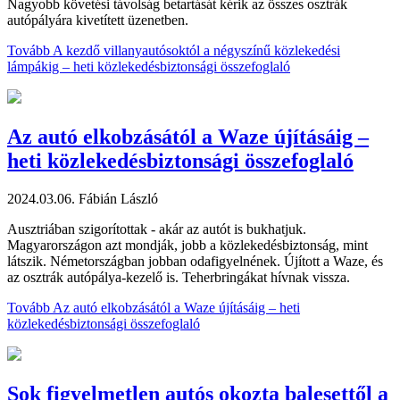
Nagyobb követési távolság betartását kérik az összes osztrák
autópályára kivetített üzenetben.
Tovább
A kezdő villanyautósoktól a négyszínű közlekedési
lámpákig – heti közlekedésbiztonsági összefoglaló
Az autó elkobzásától a Waze újításáig –
heti közlekedésbiztonsági összefoglaló
2024.03.06.
Fábián László
Ausztriában szigorítottak - akár az autót is bukhatjuk.
Magyarországon azt mondják, jobb a közlekedésbiztonság, mint
látszik. Németországban jobban odafigyelnének. Újított a Waze, és
az osztrák autópálya-kezelő is. Teherbringákat hívnak vissza.
Tovább
Az autó elkobzásától a Waze újításáig – heti
közlekedésbiztonsági összefoglaló
Sok figyelmetlen autós okozta balesettől a