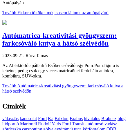
Autópályán.
Tovább
Ekkora tököket még sosem láttunk az autópályán!
Autómatrica-kreativitási gyöngyszem:
farkcsóváló kutya a hátsó szélvédőn
2023.09.21.
Rácz Tamás
Az Ablaktörlőlapátfarkú Esőbencsóváló egy Pom-Pom-figura is
lehetne, pedig csak egy vicces matricaötlet ferdehátú autókra,
kombikra, SUV-okra.
Tovább
Autómatrica-kreativitási gyöngyszem: farkcsóváló kutya a
hátsó szélvédőn
Címkék
választás
kapcsolat
Ford
Ka
Brixton
Brabus
hivatalos
Brabusz
blog
hídpornó
Martorell
Rudolf
Yaris
Ford Transit
autómosó
vadász
gördeszka
carspotting
gólya
egyirányú utca
körforgalom
OBB