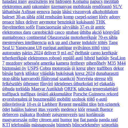
haladási irány
asszisztens
jég
hidrogén
Komatsu
papucs
mezítláb
elektromos autó
rakomány
üzemanyag
mobilozás
rendőrautó
SUV
láthatóság
Asfinag
genova
Japán
látási viszonyok
alkoholtilalom
baleset
30-as tábla
zöld rendszám
komp
csepel-sziget
lórév
adony
proace
hilux
deliver
agymotor
benzinkút
kukásautó
THK
figyelmetlen sofőr
Franciaország
sávváltás
37-es út
antric
elektromos daru
cargobicikli
casco
strabag
úthiba
akció
körgyűrű
gumiabroncs
continental
Olaszország
motorkerékpár
70-es tábla
mesterséges intelligencia
gck
up and charge
induktív töltés
Tang
Seal U
Yangwang U8
európai autóipar
nyilvános töltő
vinci
autoroutes
párizs 2024
deliver 9
m1-m7
ételfutár
cargo kerékpár
teherkerékpár
elektromos robogó
repülő autó
hibrid
hatótáv
SeaLion
7
mozdony
sebesség
amerika
kamera
ferihegy
pihenőhely
M35
M44
biztonsági öv
USPS
Cobra
motorozás
új kresz
phev
traffibox
dekor
bírság
batyk
időskor
világítás
bukósisak
kresz 2024
dunaharaszti
stop-tábla
kanyarodó fűútvonal
szankció
Norvégia
stressz
téli
felkészülés
úthenger
fűnyíró
ideiglenes útburkolati jel
elakadás
újbuda
torlódás
Magyar Autóklub
ORFK
talicska
tengeralattjáró
traffipack
traffipax
önjáró akkumulátor
Porsche Guinness rekord
gyorsforgalmi út
buszmegálló
mobiliti
szolnok
töltő
e-autó
pilisvörösvár
10-es út
Liebherr
Regent
megállni tilos
brit-szigetek
ötlet
halálos baleset
ittas vezetés
medence
klór
renault fluence
debrecen
zsákutca
Bodmér
zajszennyezés
taxi
korlátozás
magyarország
roller
citroen ami
humor
ing
fiat panda
panda raid
KTI
telefonálás
másnaposság
büntetés
bűncselekmény
szigorítás