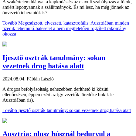
A szakértelem hiánya, a kapkodás és az elavult szabályozás a fő ok,
amiért lepottyannak a szállítmányok. És mi lesz, ha még jönnek az
önvezető teherautók is?
Tovább
Megcsúszott, elveszett, katasztrofális: Ausztriában minden
tizedik teherautó-balesetet a nem megfelelően rögzített rakomány
okozza
Ijesztő osztrák tanulmány: sokan
vezetnek drog hatása alatt
2024.08.04.
Fábián László
A drogos befolyásoltság nehezebben deríthető ki közúti
ellenőrzésen, éppen ezért az így vezetők töredéke bukik le
Ausztriában (is).
Tovább
Ijesztő osztrák tanulmány: sokan vezetnek drog hatása alatt
Ausztria: plusz húsznál bedurvul a