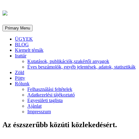
Primary Menu
ÜGYEK
BLOG
Kiemelt témák
Irattár
Kutatások, publikációk,szakértői anyagok
Éves beszámolók, egyéb jelentések, adatok, statisztikák
Zöld
Pötty
Rólunk
Felhasználási feltételek
Adatkezelési tájékoztató
Egyesületi taglista
Ajánlat
Impresszum
Az észszerűbb közúti közlekedésért.