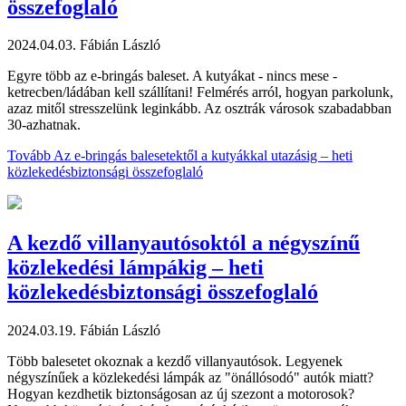
összefoglaló
2024.04.03.
Fábián László
Egyre több az e-bringás baleset. A kutyákat - nincs mese -
ketrecben/ládában kell szállítani! Felmérés arról, hogyan parkolunk,
azaz mitől stresszelünk leginkább. Az osztrák városok szabadabban
30-azhatnak.
Tovább
Az e-bringás balesetektől a kutyákkal utazásig – heti
közlekedésbiztonsági összefoglaló
A kezdő villanyautósoktól a négyszínű
közlekedési lámpákig – heti
közlekedésbiztonsági összefoglaló
2024.03.19.
Fábián László
Több balesetet okoznak a kezdő villanyautósok. Legyenek
négyszínűek a közlekedési lámpák az "önállósodó" autók miatt?
Hogyan kezdhetik biztonságosan az új szezont a motorosok?