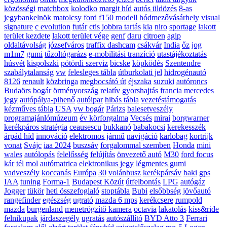
közösségi
matchbox
kolodko
margit híd
autós üldözés
8-as
jegybankelnök
matolcsy
ford f150
modell
hódmezővásárhely
visual
signature
c evolution
futár
ctis
jobbra tartás
kia
niro
sportage
lakott
terület kezdete
lakott terület vége
genf
daru
citroen
agip
oldaltávolság
józsefváros
traffix dashcam
csákvár
India
őz
jog
m1m7
gumi
tűzoltógarázs
e-mobilitási tranzíció
utastájékoztatás
húsvét
kispolszki
pötördi szerviz
bicske
köpködés
Szentendre
szabálytalanság
vw
felesleges tábla
útburkolati jel
hidrogénautó
8126
renault
közbringa
megbocsátó út
éjszaka
suzuki
autóroncs
Budaörs
bogár
örményország
relatív gyorshajtás
francia
mercedes
jegy
autópálya-pihenő
autóipar
hibás tábla
vezetéstámogatás
kézműves tábla
USA
vw bogár
Párizs
balesetveszély
programajánlómúzeum
év körforgalma
Vecsés
mirai
borgwarner
kerékpáros stratégia
ceausescu
bukkanó
babakocsi
kerekesszék
árpád híd
innováció
elektromos jármű
navigáció
karlobag
kortrijk
vonat
Svájc
iaa 2024
buszsáv
forgalommal szemben
Honda
mini
wales
autólopás
felelősség
felújítás
önvezető autó
M30
ford focus
kár
tél
mol
autómatrica
elektronikus jegy
légmentes gumi
vadveszély
koccanás
Európa
30
volánbusz
kerékpársáv
baki
gps
IAA
tuning
Forma-1
Budapest Közút
útfelbontás
LPG
autógáz
Jogger
tükör
heti összefoglaló
stoptábla
Bubi
elsőbbség
jövőautó
rangefinder
egészség
ugrató
mazda 6 mps
kerékcsere
rumpold
mazda
burgenland
menetrögzítő kamera
octavia
lakatolás
kiss&ride
felnikupak
járdaszegély
ugratás
autószállító
BYD Atto 3
Ferrari