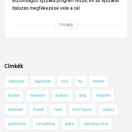
Biztonságos Éjszaka program része, és az éjszakai
italozás megfékezése vele a cél
É
TOVÁBB
j
s
z
a
k
Címkék
a
i
választás
kapcsolat
Ford
Ka
Brixton
a
l
Brabus
hivatalos
Brabusz
blog
hídpornó
k
o
Martorell
Rudolf
Yaris
Ford Transit
vadász
h
o
gördeszka
carspotting
gólya
egyirányú utca
l