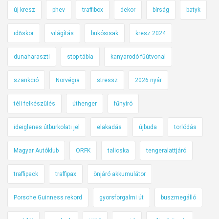
új kresz
phev
traffibox
dekor
bírság
batyk
időskor
világítás
bukósisak
kresz 2024
dunaharaszti
stop-tábla
kanyarodó fűútvonal
szankció
Norvégia
stressz
2026 nyár
téli felkészülés
úthenger
fűnyíró
ideiglenes útburkolati jel
elakadás
újbuda
torlódás
Magyar Autóklub
ORFK
talicska
tengeralattjáró
traffipack
traffipax
önjáró akkumulátor
Porsche Guinness rekord
gyorsforgalmi út
buszmegálló