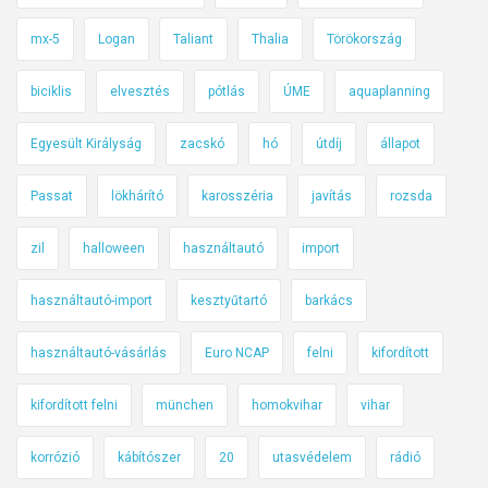
mx-5
Logan
Taliant
Thalia
Törökország
biciklis
elvesztés
pótlás
ÚME
aquaplanning
Egyesült Királyság
zacskó
hó
útdíj
állapot
Passat
lökhárító
karosszéria
javítás
rozsda
zil
halloween
használtautó
import
használtautó-import
kesztyűtartó
barkács
használtautó-vásárlás
Euro NCAP
felni
kifordított
kifordított felni
münchen
homokvihar
vihar
korrózió
kábítószer
20
utasvédelem
rádió