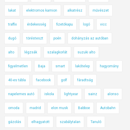
lakat
elektromos kamion
alkatrész
művészet
traffix
érdekesség
fizetőkapu
logó
vicc
dugó
törésteszt
poén
dohányzás az autóban
alto
légzsák
szalagkorlát
suzuki alto
figyelmetlen
Baja
smart
lakótelep
hagyomány
40-es tábla
facebook
golf
fáradtság
napelemes autó
iskola
lightyear
sainz
alonso
omoda
madrid
elon musk
Babboe
Autobahn
gázolás
elhagyatott
szabálytalan
Tanuló