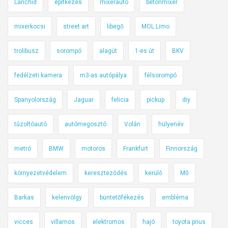
Lánchíd
építkezés
mixerautó
betonmixer
b
a
mixerkocsi
street art
libegő
MOL Limo
n
trolibusz
sorompó
alagút
1-es út
BKV
fedélzeti kamera
m3-as autópálya
félsorompó
Spanyolország
Jaguar
felicia
pickup
diy
tűzoltóautó
autómegosztó
Volán
hülyenév
metró
BMW
motoros
Frankfurt
Finnország
környezetvédelem
kereszteződés
kerülő
M0
Barkas
kelenvölgy
büntetőfékezés
embléma
vicces
villamos
elektromos
hajó
toyota prius