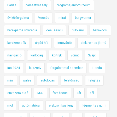
Párizs
balesetveszély
programajánlómúzeum
év körforgalma
Vecsés
mirai
borgwarner
kerékpáros stratégia
ceausescu
bukkanó
babakocsi
kerekesszék
árpád híd
innováció
elektromos jármű
navigáció
karlobag
kortrijk
vonat
Svájc
iaa 2024
buszsáv
forgalommal szemben
Honda
mini
wales
autólopás
felelősség
felújítás
önvezető autó
M30
ford focus
kár
tél
mol
autómatrica
elektronikus jegy
légmentes gumi