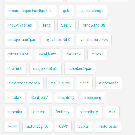
mesterséges intelligencia
gck
up and charge
induktív töltés
Tang
Seal U
Yangwang U8
európai autóipar
nyilvános töltő
vinci autoroutes
párizs 2024
vw id buzz
deliver 9
m1-m7
ételfutár
cargo kerékpár
teherkerékpár
elektromos robogó
repülő autó
hibrid
autómosás
hatótáv
SeaLion 7
mozdony
sebesség
amerika
kamera
ferihegy
pihenőhely
M35
M44
biztonsági öv
USPS
Cobra
motorozás