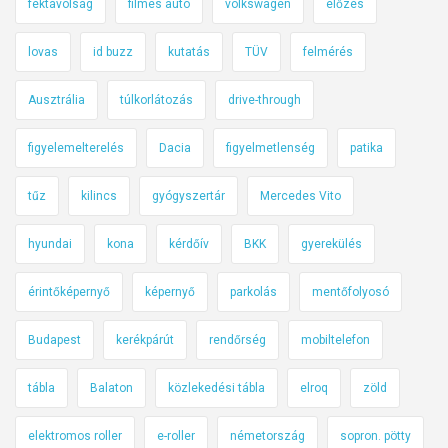
féktávolság
filmes autó
volkswagen
előzés
lovas
id buzz
kutatás
TÜV
felmérés
Ausztrália
túlkorlátozás
drive-through
figyelemelterelés
Dacia
figyelmetlenség
patika
tűz
kilincs
gyógyszertár
Mercedes Vito
hyundai
kona
kérdőív
BKK
gyerekülés
érintőképernyő
képernyő
parkolás
mentőfolyosó
Budapest
kerékpárút
rendőrség
mobiltelefon
tábla
Balaton
közlekedési tábla
elroq
zöld
elektromos roller
e-roller
németország
sopron. pötty