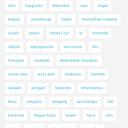
retró
hangszóró
klasszikus
Lada
zsiguli
belgium
várandósság
hólánc
fenntartható mobilitás
új autó
kamaz
Honda E:ny1
la
motorhiba
olajfüst
olajfogyasztás
euro-norma
Vito
Portugália
emelkedő
beláthatatlan útszakasz
nissan ariya
orosz autó
várakozás
hóember
lakópark
autógyár
fejlesztés
infrastruktúra
klíma
irányjelző
betegség
pszichológia
UAZ
közterület
Magyar Közút
kreatív
roncs
retro