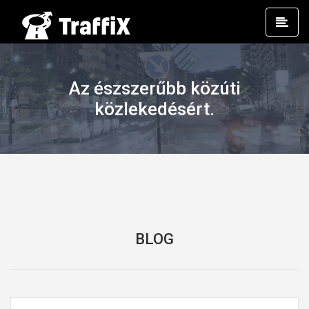
Prim
Men
Az észszerűbb közúti
közlekedésért.
BLOG