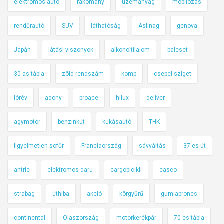
elektromos autó
rakomány
üzemanyag
mobilozás
rendőrautó
SUV
láthatóság
Asfinag
genova
Japán
látási viszonyok
alkoholtilalom
baleset
30-as tábla
zöld rendszám
komp
csepel-sziget
lórév
adony
proace
hilux
deliver
agymotor
benzinkút
kukásautó
THK
figyelmetlen sofőr
Franciaország
sávváltás
37-es út
antric
elektromos daru
cargobicikli
casco
strabag
úthiba
akció
körgyűrű
gumiabroncs
continental
Olaszország
motorkerékpár
70-es tábla