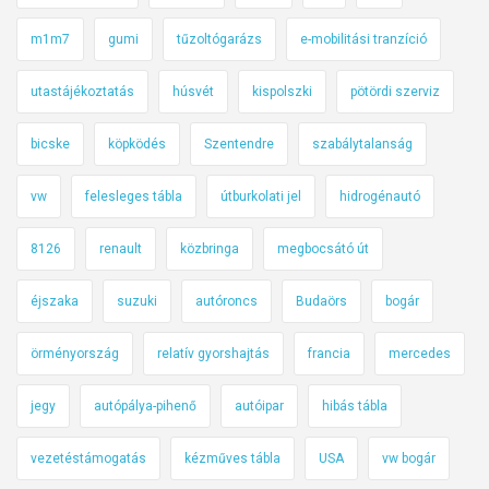
m1m7
gumi
tűzoltógarázs
e-mobilitási tranzíció
utastájékoztatás
húsvét
kispolszki
pötördi szerviz
bicske
köpködés
Szentendre
szabálytalanság
vw
felesleges tábla
útburkolati jel
hidrogénautó
8126
renault
közbringa
megbocsátó út
éjszaka
suzuki
autóroncs
Budaörs
bogár
örményország
relatív gyorshajtás
francia
mercedes
jegy
autópálya-pihenő
autóipar
hibás tábla
vezetéstámogatás
kézműves tábla
USA
vw bogár