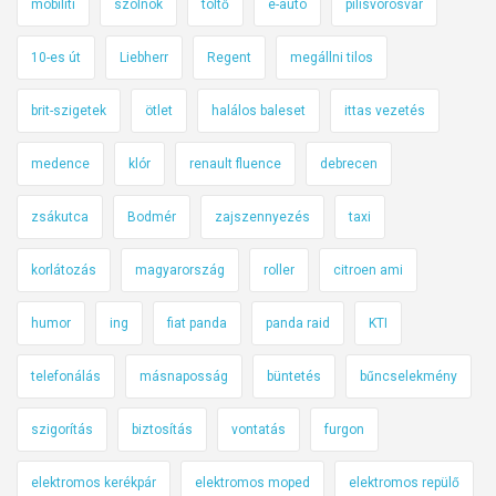
mobiliti
szolnok
töltő
e-autó
pilisvörösvár
10-es út
Liebherr
Regent
megállni tilos
brit-szigetek
ötlet
halálos baleset
ittas vezetés
medence
klór
renault fluence
debrecen
zsákutca
Bodmér
zajszennyezés
taxi
korlátozás
magyarország
roller
citroen ami
humor
ing
fiat panda
panda raid
KTI
telefonálás
másnaposság
büntetés
bűncselekmény
szigorítás
biztosítás
vontatás
furgon
elektromos kerékpár
elektromos moped
elektromos repülő