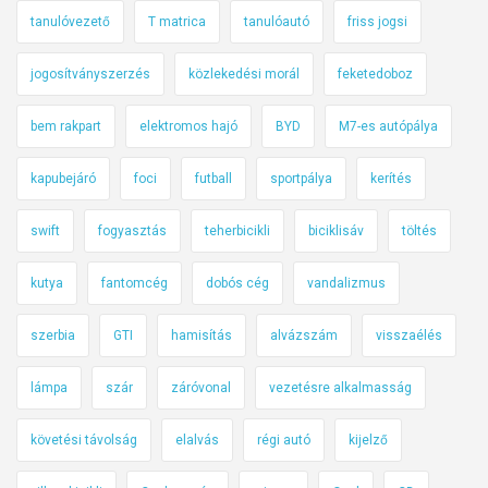
tanulóvezető
T matrica
tanulóautó
friss jogsi
jogosítványszerzés
közlekedési morál
feketedoboz
bem rakpart
elektromos hajó
BYD
M7-es autópálya
kapubejáró
foci
futball
sportpálya
kerítés
swift
fogyasztás
teherbicikli
biciklisáv
töltés
kutya
fantomcég
dobós cég
vandalizmus
szerbia
GTI
hamisítás
alvázszám
visszaélés
lámpa
szár
záróvonal
vezetésre alkalmasság
követési távolság
elalvás
régi autó
kijelző