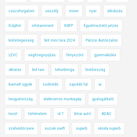
csúcsforgalom
veszély
mixer
nyár
elkobzás
Dolphin
infotainment
RATP
figyelmeztető jelzés
különlegesség
brit mini túra 2024
Párizsi Autószalon
LEVC
segítségnyújtás
fényszóró
gyermekülés
oktatás
brit taxi
teherbringa
Svédország
kiemelt ügyek
szélvédő
zajvédő fal
ai
lengyelország
elektromos munkagép
gyalogátkelő
teszt
történelem
id.7
kínai autó
ADAC
szélvédőcsere
suzuki swift
superb
skoda superb