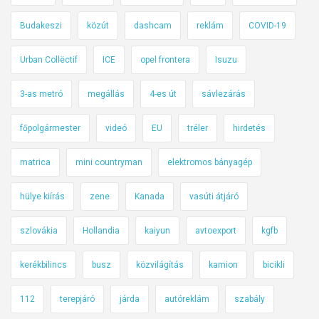
Budakeszi
közút
dashcam
reklám
COVID-19
Urban Collëctif
ICE
opel frontera
Isuzu
3-as metró
megállás
4-es út
sávlezárás
főpolgármester
videó
EU
tréler
hirdetés
matrica
mini countryman
elektromos bányagép
hülye kiírás
zene
Kanada
vasúti átjáró
szlovákia
Hollandia
kaiyun
avtoexport
kgfb
kerékbilincs
busz
közvilágítás
kamion
bicikli
112
terepjáró
járda
autóreklám
szabály