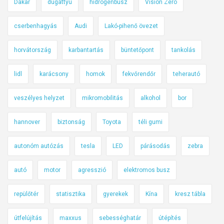
Dakar
dugattyú
hidrogénbusz
Vision Zero
cserbenhagyás
Audi
Lakó-pihenő övezet
horvátország
karbantartás
büntetőpont
tankolás
lidl
karácsony
homok
fekvőrendőr
teherautó
veszélyes helyzet
mikromobilitás
alkohol
bor
hannover
biztonság
Toyota
téli gumi
autonóm autózás
tesla
LED
párásodás
zebra
autó
motor
agresszió
elektromos busz
repülőtér
statisztika
gyerekek
Kína
kresz tábla
útfelújítás
maxxus
sebességhatár
útépítés