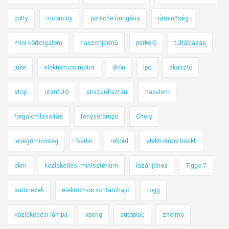
pötty
mooncity
porsche hungária
útminőség
mini körforgalom
haszonjármű
parkoló
túltáblázás
juke
elektromos motor
drón
lpö
akasztó
stop
utánfutó
abszurdisztán
napelem
forgalomlassítás
fénysorompó
Chery
levegőminőség
Berlin
rekord
elektromos tricikli
ékm
közlekedési minisztérium
lázár jános
Tiggo 7
autónevek
elektromos vontatóhajó
togg
közlekedési lámpa
xpeng
autópiac
znojmo