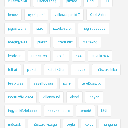
villanybicikli
Csehország
prizma
Opel
CD
lemez
nyári gumi
volkswagen id.7
Opel Astra
jogosítvány
izzó
izzókészlet
meghibásodás
megfigyelés
plakát
intertraffic
olajteknő
lerobban
ramcatch
korlát
sx4
suzuki sx4
felirat
plakett
katalizátor
utazás
műszaki hiba
besorolás
sávelfogyás
poller
terelőoszlop
intertraffic 2024
villanyautó
olcsó
ingyen
ingyen közlekedés
használt autó
temető
főút
műszaki
műszaki vizsga
tégla
körút
hungária