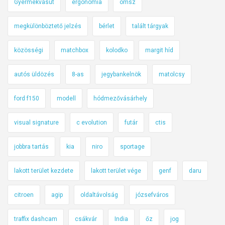
Gyermekvasút
ergonómia
omsz
megkülönböztető jelzés
bérlet
talált tárgyak
közösségi
matchbox
kolodko
margit híd
autós üldözés
8-as
jegybankelnök
matolcsy
ford f150
modell
hódmezővásárhely
visual signature
c evolution
futár
ctis
jobbra tartás
kia
niro
sportage
lakott terület kezdete
lakott terület vége
genf
daru
citroen
agip
oldaltávolság
józsefváros
traffix dashcam
csákvár
India
őz
jog