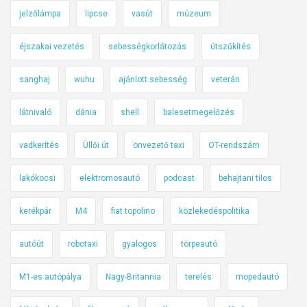
jelzőlámpa
lipcse
vasút
múzeum
éjszakai vezetés
sebességkorlátozás
útszűkítés
sanghaj
wuhu
ajánlott sebesség
veterán
látnivaló
dánia
shell
balesetmegelőzés
vadkerítés
Üllői út
önvezető taxi
OT-rendszám
lakókocsi
elektromosautó
podcast
behajtani tilos
kerékpár
M4
fiat topolino
közlekedéspolitika
autóút
robotaxi
gyalogos
törpeautó
M1-es autópálya
Nagy-Britannia
terelés
mopedautó