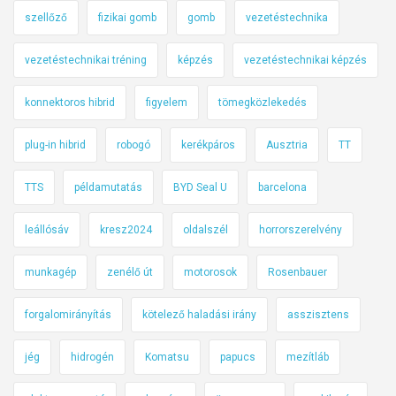
szellőző
fizikai gomb
gomb
vezetéstechnika
vezetéstechnikai tréning
képzés
vezetéstechnikai képzés
konnektoros hibrid
figyelem
tömegközlekedés
plug-in hibrid
robogó
kerékpáros
Ausztria
TT
TTS
példamutatás
BYD Seal U
barcelona
leállósáv
kresz2024
oldalszél
horrorszerelvény
munkagép
zenélő út
motorosok
Rosenbauer
forgalomirányítás
kötelező haladási irány
asszisztens
jég
hidrogén
Komatsu
papucs
mezítláb