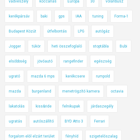
vadveszély
koccanás
Európa
30
volánbusz
kerékpársáv
baki
gps
IAA
tuning
Forma-1
Budapest Közút
útfelbontás
LPG
autógáz
Jogger
tükör
heti összefoglaló
stoptábla
Bubi
elsőbbség
jövőautó
rangefinder
egészség
ugrató
mazda 6 mps
kerékcsere
rumpold
mazda
burgenland
menetrögzítő kamera
octavia
lakatolás
kiss&ride
felnikupak
járdaszegély
ugratás
autószállító
BYD Atto 3
Ferrari
forgalom elől elzárt terület
fényhíd
szigetelőszalag