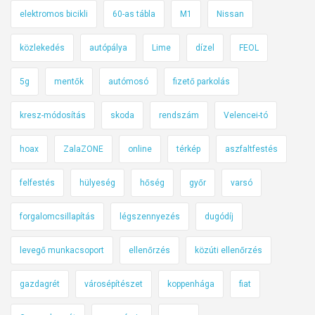
elektromos bicikli
60-as tábla
M1
Nissan
közlekedés
autópálya
Lime
dízel
FEOL
5g
mentők
autómosó
fizető parkolás
kresz-módosítás
skoda
rendszám
Velencei-tó
hoax
ZalaZONE
online
térkép
aszfaltfestés
felfestés
hülyeség
hőség
győr
varsó
forgalomcsillapítás
légszennyezés
dugódíj
levegő munkacsoport
ellenőrzés
közúti ellenőrzés
gazdagrét
városépítészet
koppenhága
fiat