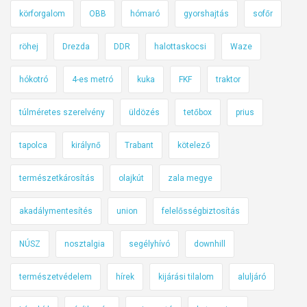
körforgalom
OBB
hómaró
gyorshajtás
sofőr
t
i
röhej
Drezda
DDR
halottaskocsi
Waze
l
a
hókotró
4-es metró
kuka
FKF
traktor
l
o
túlméretes szerelvény
üldözés
tetőbox
prius
m
j
tapolca
királynő
Trabant
kötelező
ö
h
természetkárosítás
olajkút
zala megye
e
akadálymentesítés
union
felelősségbiztosítás
t
V
NÚSZ
nosztalgia
segélyhívó
downhill
a
r
természetvédelem
hírek
kijárási tilalom
aluljáró
s
ó