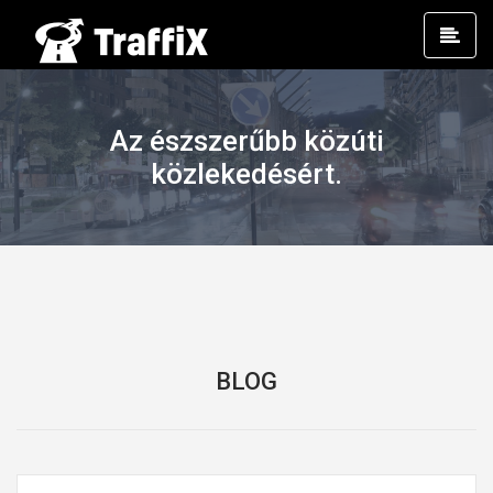
Prim
Men
Az észszerűbb közúti
közlekedésért.
BLOG