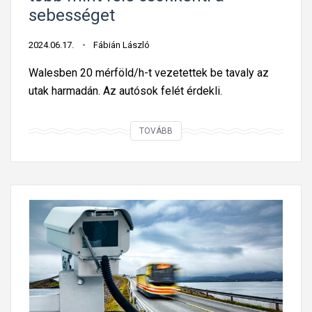
a
r
sebességet
x
s
B
2024.06.17.
Fábián László
á
u
g
Walesben 20 mérföld/h-t vezetettek be tavaly az
d
utak harmadán. Az autósok felét érdekli.
a
p
2
TOVÁBB
e
0
s
m
t
é
e
r
n
f
–
ö
t
l
é
d
r
/
k
ó