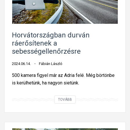
é
r
p
á
p
s
e
s
l
Horvátországban durván
e
!
ráerősítenek a
b
sebességellenőrzésre
e
s
2024.06.14.
Fábián László
s
é
500 kamera figyel már az Adria felé. Még börtönbe
g
is kerülhetünk, ha nagyon sietünk.
k
o
H
TOVÁBB
r
o
l
r
á
v
t
á