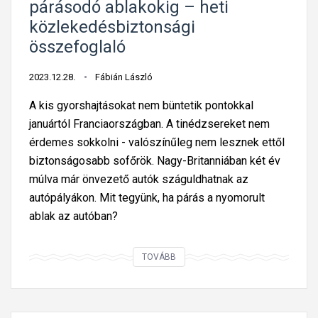
t
párásodó ablakokig – heti
e
b
é
közlekedésbiztonsági
f
a
s
összefoglaló
o
n
i
g
,
g
2023.12.28.
Fábián László
l
n
–
a
A kis gyorshajtásokat nem büntetik pontokkal
e
h
l
januártól Franciaországban. A tinédzsereket nem
m
e
ó
érdemes sokkolni - valószínűleg nem lesznek ettől
m
t
biztonságosabb sofőrök. Nagy-Britanniában két év
i
i
múlva már önvezető autók száguldhatnak az
n
k
autópályákon. Mit tegyünk, ha párás a nyomorult
d
ö
ablak az autóban?
e
z
n
l
A
t
TOVÁBB
e
t
r
k
i
a
e
n
ff
d