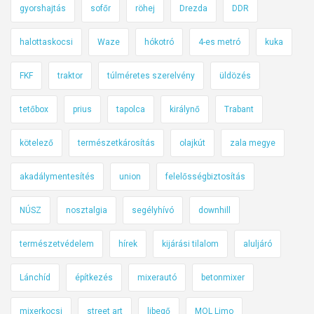
n
a
gyorshajtás
sofőr
röhej
Drezda
DDR
/
t
l
ó
e
k
halottaskocsi
Waze
hókotró
4-es metró
kuka
r
t
o
á
é
FKF
traktor
túlméretes szerelvény
üldözés
h
v
s
o
a
tetőbox
prius
tapolca
királynő
Trabant
t
l
l
ő
–
(
kötelező
természetkárosítás
olajkút
zala megye
l
h
v
a
e
akadálymentesítés
union
felelősségbiztosítás
i
p
t
d
á
i
NÚSZ
nosztalgia
segélyhívó
downhill
e
r
k
ó
á
ö
természetvédelem
hírek
kijárási tilalom
aluljáró
)
s
z
o
l
Lánchíd
építkezés
mixerautó
betonmixer
d
e
mixerkocsi
street art
libegő
MOL Limo
ó