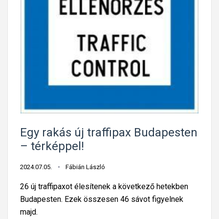
p
a
y
l
k
o
u
a
r
s
d
s
z
t
a
h
n
ú
f
s
i
z
z
n
e
á
Egy rakás új traffipax Budapesten
t
l
– térképpel!
ő
b
k
e
2024.07.05.
Fábián László
n
d
26 új traffipaxot élesítenek a következő hetekben
e
u
Budapesten. Ezek összesen 46 sávot figyelnek
k
r
majd.
v