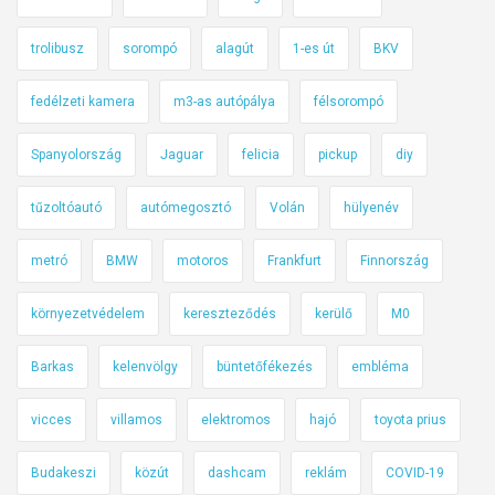
k
a
e
trolibusz
sorompó
alagút
1-es út
BKV
b
d
l
é
fedélzeti kamera
m3-as autópálya
félsorompó
a
s
k
b
Spanyolország
Jaguar
felicia
pickup
diy
o
i
k
z
tűzoltóautó
autómegosztó
Volán
hülyenév
i
t
g
o
metró
BMW
motoros
Frankfurt
Finnország
–
n
h
környezetvédelem
kereszteződés
kerülő
M0
s
e
á
Barkas
kelenvölgy
büntetőfékezés
embléma
t
g
i
i
vicces
villamos
elektromos
hajó
toyota prius
k
ö
ö
s
Budakeszi
közút
dashcam
reklám
COVID-19
z
s