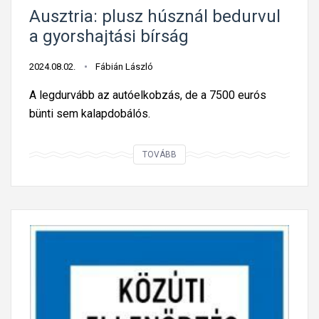
B
k
Ausztria: plusz húsznál bedurvul
í
ü
a gyorshajtási bírság
r
l
s
:
2024.08.02.
Fábián László
á
O
A legdurvább az autóelkobzás, de a 7500 eurós
g
l
bünti sem kalapdobálós.
k
a
e
s
d
A
TOVÁBB
z
v
u
o
e
s
r
z
z
s
m
t
z
é
r
á
n
i
g
y
a
k
a
:
i
g