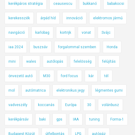
kerékpáros stratégia
ceausescu
bukkanó
babakocsi
kerekesszék
árpád híd
innováció
elektromos jármű
navigáció
karlobag
kortrijk
vonat
Svájc
iaa 2024
buszsáv
forgalommal szemben
Honda
mini
wales
autólopás
felelősség
felújítás
önvezető autó
M30
ford focus
kár
tél
mol
autómatrica
elektronikus jegy
légmentes gumi
vadveszély
koccanás
Európa
30
volánbusz
kerékpársáv
baki
gps
IAA
tuning
Forma-1
Budapest Közút
útfelbontás
LPG
autógáz