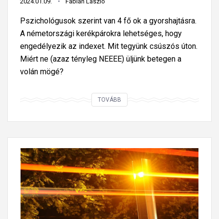
2024.01.09.
Fábián László
é
n
s
Pszichológusok szerint van 4 fő ok a gyorshajtásra.
e
t
A németországi kerékpárokra lehetséges, hogy
c
ő
engedélyezik az indexet. Mit tegyünk csúszós úton.
s
l
Miért ne (azaz tényleg NEEEE) üljünk betegen a
i
e
volán mögé?
n
l
á
t
A
TOVÁBB
l
i
g
j
l
y
á
t
o
t
á
r
o
s
s
k
i
h
a
g
a
M
a
j
e
z
t
r