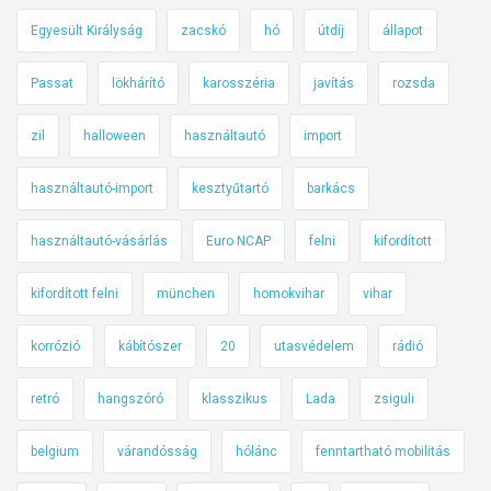
Egyesült Királyság
zacskó
hó
útdíj
állapot
Passat
lökhárító
karosszéria
javítás
rozsda
zil
halloween
használtautó
import
használtautó-import
kesztyűtartó
barkács
használtautó-vásárlás
Euro NCAP
felni
kifordított
kifordított felni
münchen
homokvihar
vihar
korrózió
kábítószer
20
utasvédelem
rádió
retró
hangszóró
klasszikus
Lada
zsiguli
belgium
várandósság
hólánc
fenntartható mobilitás