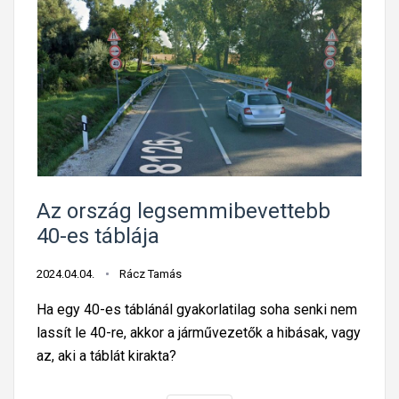
o
t
z
o
á
r
s
s
:
z
a
á
z
g
a
b
u
a
Az ország legsemmibevettebb
t
n
40-es táblája
ó
d
s
u
2024.04.04.
Rácz Tamás
o
r
Ha egy 40-es táblánál gyakorlatilag soha senki nem
k
v
lassít le 40-re, akkor a járművezetők a hibásak, vagy
t
á
az, aki a táblát kirakta?
ö
n
b
r