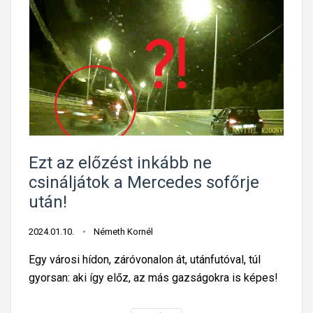
t
j
e
a
l
e
p
í
t
e
t
Ezt az előzést inkább ne
t
csináljátok a Mercedes sofőrje
b
után!
u
d
2024.01.10.
Németh Kornél
a
Egy városi hídon, záróvonalon át, utánfutóval, túl
i
gyorsan: aki így előz, az más gazságokra is képes!
t
r