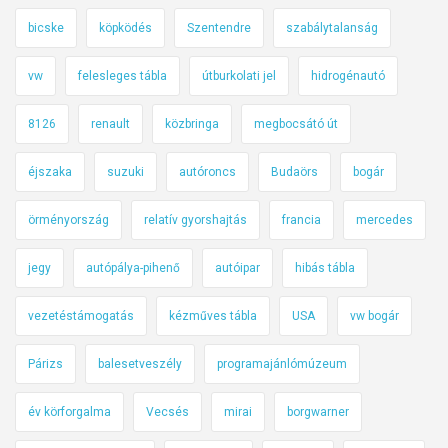
bicske
köpködés
Szentendre
szabálytalanság
vw
felesleges tábla
útburkolati jel
hidrogénautó
8126
renault
közbringa
megbocsátó út
éjszaka
suzuki
autóroncs
Budaörs
bogár
örményország
relatív gyorshajtás
francia
mercedes
jegy
autópálya-pihenő
autóipar
hibás tábla
vezetéstámogatás
kézműves tábla
USA
vw bogár
Párizs
balesetveszély
programajánlómúzeum
év körforgalma
Vecsés
mirai
borgwarner