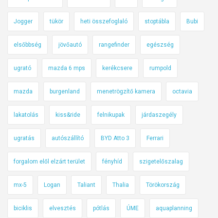
Jogger
tükör
heti összefoglaló
stoptábla
Bubi
elsőbbség
jövőautó
rangefinder
egészség
ugrató
mazda 6 mps
kerékcsere
rumpold
mazda
burgenland
menetrögzítő kamera
octavia
lakatolás
kiss&ride
felnikupak
járdaszegély
ugratás
autószállító
BYD Atto 3
Ferrari
forgalom elől elzárt terület
fényhíd
szigetelőszalag
mx-5
Logan
Taliant
Thalia
Törökország
biciklis
elvesztés
pótlás
ÚME
aquaplanning