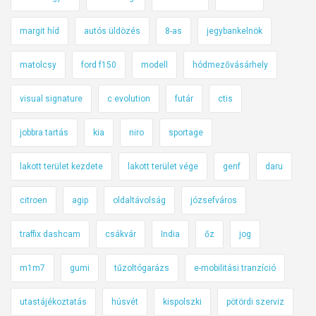
margit híd
autós üldözés
8-as
jegybankelnök
matolcsy
ford f150
modell
hódmezővásárhely
visual signature
c evolution
futár
ctis
jobbra tartás
kia
niro
sportage
lakott terület kezdete
lakott terület vége
genf
daru
citroen
agip
oldaltávolság
józsefváros
traffix dashcam
csákvár
India
őz
jog
m1m7
gumi
tűzoltógarázs
e-mobilitási tranzíció
utastájékoztatás
húsvét
kispolszki
pötördi szerviz