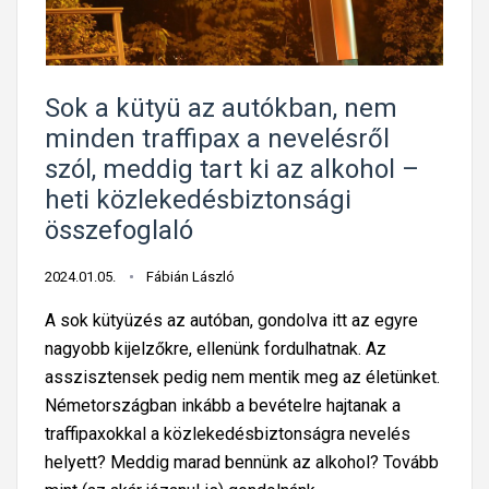
E
á
c
U
s
e
-
p
d
b
s
Sok a kütyü az autókban, nem
e
a
z
minden traffipax a nevelésről
s
n
i
s
szól, meddig tart ki az alkohol –
–
c
o
heti közlekedésbiztonsági
h
h
f
összefoglaló
e
o
ő
t
l
r
2024.01.05.
Fábián László
i
ó
j
k
A sok kütyüzés az autóban, gondolva itt az egyre
g
e
ö
nagyobb kijelzőkre, ellenünk fordulhatnak. Az
i
u
z
asszisztensek pedig nem mentik meg az életünket.
a
t
l
Németországban inkább a bevételre hajtanak a
i
á
e
traffipaxokkal a közlekedésbiztonságra nevelés
o
n
k
helyett? Meddig marad bennünk az alkohol? Tovább
k
!
e