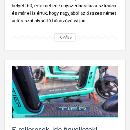
helyett 60, értelmetlen kényszerlassítás a sztrádán
és már el is értük, hogy nagyjából az összes német
autós szabálysértő bűnözővé váljon.
M
TOVÁBB
i
r
e
j
ó
a
t
ú
l
z
ó
s
E-rolleresek, ide figyeljetek!