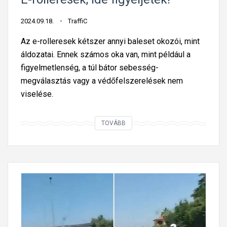
e
2024.09.18.
TraffiC
b
e
Az e-rolleresek kétszer annyi baleset okozói, mint
s
áldozatai. Ennek számos oka van, mint például a
s
figyelmetlenség, a túl bátor sebesség-
é
megválasztás vagy a védőfelszerelések nem
g
viselése.
k
o
E
TOVÁBB
r
-
l
r
á
o
t
l
o
l
z
e
á
r
s