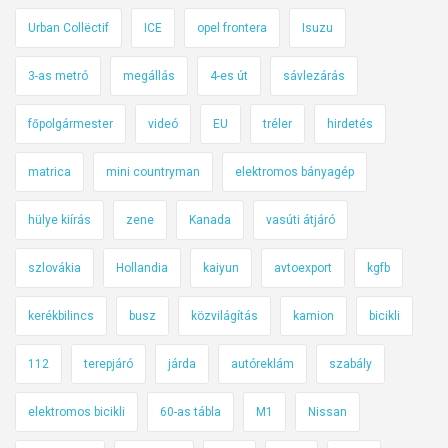
l
z
Urban Collëctif
ICE
opel frontera
Isuzu
e
e
k
f
3-as metró
megállás
4-es út
sávlezárás
e
o
d
g
főpolgármester
videó
EU
tréler
hirdetés
é
l
matrica
mini countryman
elektromos bányagép
s
a
b
l
hülye kiírás
zene
Kanada
vasúti átjáró
i
ó
z
szlovákia
Hollandia
kaiyun
avtoexport
kgfb
t
o
kerékbilincs
busz
közvilágítás
kamion
bicikli
n
s
112
terepjáró
járda
autóreklám
szabály
á
g
elektromos bicikli
60-as tábla
M1
Nissan
i