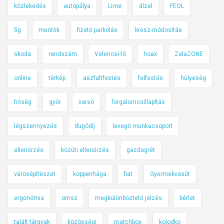
ö
közlekedés
autópálya
Lime
dízel
FEOL
s
5g
mentők
fizető parkolás
kresz-módosítás
s
z
skoda
rendszám
Velencei-tó
hoax
ZalaZONE
e
f
online
térkép
aszfaltfestés
felfestés
hülyeség
o
g
hőség
győr
varsó
forgalomcsillapítás
l
a
légszennyezés
dugódíj
levegő munkacsoport
l
ó
ellenőrzés
közúti ellenőrzés
gazdagrét
városépítészet
koppenhága
fiat
Gyermekvasút
ergonómia
omsz
megkülönböztető jelzés
bérlet
talált tárgyak
közösségi
matchbox
kolodko