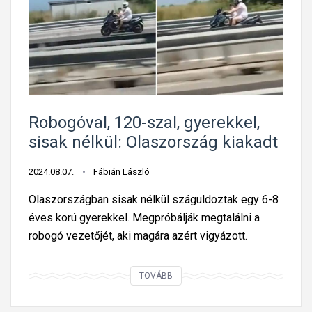
e
?
s
A
e
r
k
r
,
a
i
,
d
h
Robogóval, 120-szal, gyerekkel,
e
o
sisak nélkül: Olaszország kiakadt
f
g
i
y
2024.08.07.
Fábián László
g
b
Olaszországban sisak nélkül száguldoztak egy 6-8
y
ű
éves korú gyerekkel. Megpróbálják megtalálni a
e
n
robogó vezetőjét, aki magára azért vigyázott.
l
ö
j
z
e
R
TOVÁBB
ő
t
o
t
e
b