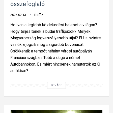
e
i
s
összefoglaló
v
a
é
e
s
2024.02.13.
TraffiX
g
t
e
e
Hol van a legtöbb közlekedési baleset a világon?
t
b
l
Hogy teljesítenek a budai traffipaxok? Melyek
e
e
l
Magyarország legveszélyesebb útjai? EU-s szintre
b
s
e
vinnék a jogsik még szigorúbb bevonását.
b
s
n
Csökkentik a tempót néhány városi autópályán
4
é
ő
Franciaországban. Több a dugó a német
0
g
r
Autobahnokon. És miért nincsenek hamutartók az új
-
e
z
autókban?
e
t
é
s
s
F
t
TOVÁBB
r
i
á
e
x
b
e
l
n
á