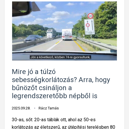
Mire jó a túlzó
sebességkorlátozás? Arra, hogy
bűnözőt csináljon a
legrendszeretőbb népből is
2025.09.28.
Rácz Tamás
30-as, sőt: 20-as táblák ott, ahol az 50-es
korlátozás az életszerű, az útépítési terelésben 80