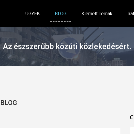
ÜGYEK
BLOG
Kiemelt Témák
Ira
Az észszerűbb közúti közlekedésért.
BLOG
C