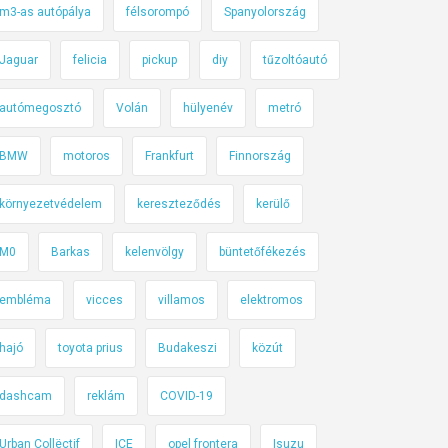
m3-as autópálya
félsorompó
Spanyolország
Jaguar
felicia
pickup
diy
tűzoltóautó
autómegosztó
Volán
hülyenév
metró
BMW
motoros
Frankfurt
Finnország
környezetvédelem
kereszteződés
kerülő
M0
Barkas
kelenvölgy
büntetőfékezés
embléma
vicces
villamos
elektromos
hajó
toyota prius
Budakeszi
közút
dashcam
reklám
COVID-19
Urban Collëctif
ICE
opel frontera
Isuzu