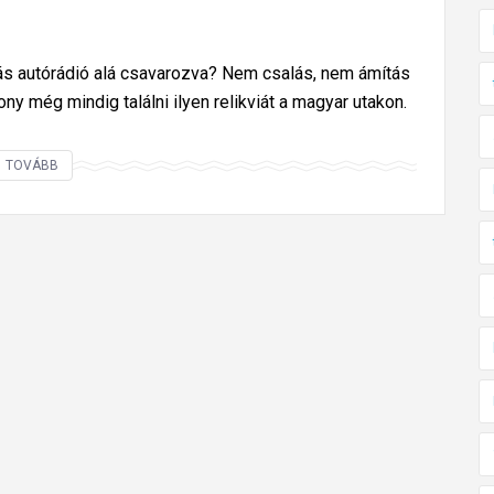
ás autórádió alá csavarozva? Nem csalás, nem ámítás
ony még mindig találni ilyen relikviát a magyar utakon.
E
TOVÁBB
z
a
z
i
g
a
z
i
R
e
t