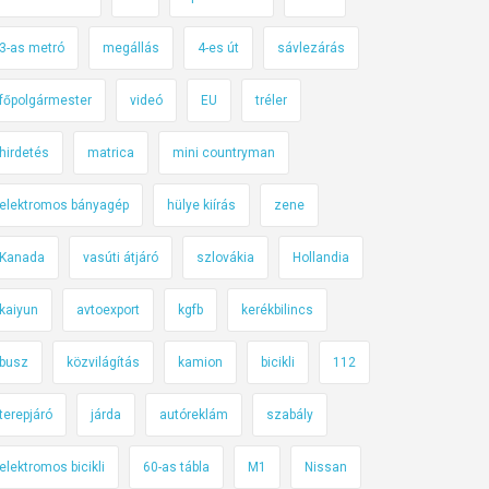
3-as metró
megállás
4-es út
sávlezárás
főpolgármester
videó
EU
tréler
hirdetés
matrica
mini countryman
elektromos bányagép
hülye kiírás
zene
Kanada
vasúti átjáró
szlovákia
Hollandia
kaiyun
avtoexport
kgfb
kerékbilincs
busz
közvilágítás
kamion
bicikli
112
terepjáró
járda
autóreklám
szabály
elektromos bicikli
60-as tábla
M1
Nissan