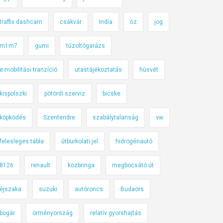
traffix dashcam
csákvár
India
őz
jog
m1m7
gumi
tűzoltógarázs
e-mobilitási tranzíció
utastájékoztatás
húsvét
kispolszki
pötördi szerviz
bicske
köpködés
Szentendre
szabálytalanság
vw
felesleges tábla
útburkolati jel
hidrogénautó
8126
renault
közbringa
megbocsátó út
éjszaka
suzuki
autóroncs
Budaörs
bogár
örményország
relatív gyorshajtás