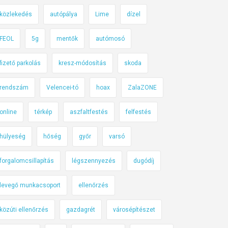
közlekedés
autópálya
Lime
dízel
FEOL
5g
mentők
autómosó
fizető parkolás
kresz-módosítás
skoda
rendszám
Velencei-tó
hoax
ZalaZONE
online
térkép
aszfaltfestés
felfestés
hülyeség
hőség
győr
varsó
forgalomcsillapítás
légszennyezés
dugódíj
levegő munkacsoport
ellenőrzés
közúti ellenőrzés
gazdagrét
városépítészet