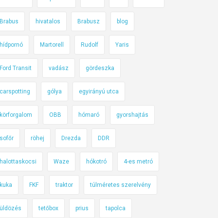
Brabus
hivatalos
Brabusz
blog
hídpornó
Martorell
Rudolf
Yaris
Ford Transit
vadász
gördeszka
carspotting
gólya
egyirányú utca
körforgalom
OBB
hómaró
gyorshajtás
sofőr
röhej
Drezda
DDR
halottaskocsi
Waze
hókotró
4-es metró
kuka
FKF
traktor
túlméretes szerelvény
üldözés
tetőbox
prius
tapolca