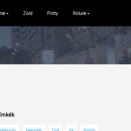
ttár
Zöld
Pötty
Rólunk
ímkék
választás
kapcsolat
Ford
Ka
Brixton