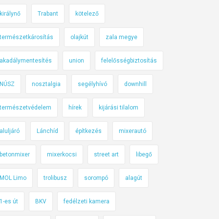
királynő
Trabant
kötelező
természetkárosítás
olajkút
zala megye
akadálymentesítés
union
felelősségbiztosítás
NÚSZ
nosztalgia
segélyhívó
downhill
természetvédelem
hírek
kijárási tilalom
aluljáró
Lánchíd
építkezés
mixerautó
betonmixer
mixerkocsi
street art
libegő
MOL Limo
trolibusz
sorompó
alagút
1-es út
BKV
fedélzeti kamera