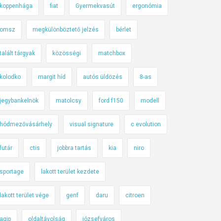
koppenhága
fiat
Gyermekvasút
ergonómia
omsz
megkülönböztető jelzés
bérlet
talált tárgyak
közösségi
matchbox
kolodko
margit híd
autós üldözés
8-as
jegybankelnök
matolcsy
ford f150
modell
hódmezővásárhely
visual signature
c evolution
futár
ctis
jobbra tartás
kia
niro
sportage
lakott terület kezdete
lakott terület vége
genf
daru
citroen
agip
oldaltávolság
józsefváros