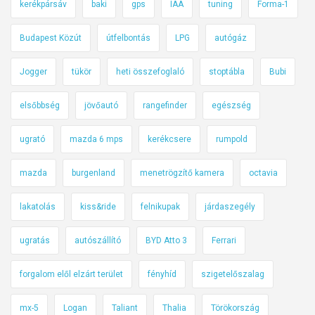
kerékpársáv
baki
gps
IAA
tuning
Forma-1
Budapest Közút
útfelbontás
LPG
autógáz
Jogger
tükör
heti összefoglaló
stoptábla
Bubi
elsőbbség
jövőautó
rangefinder
egészség
ugrató
mazda 6 mps
kerékcsere
rumpold
mazda
burgenland
menetrögzítő kamera
octavia
lakatolás
kiss&ride
felnikupak
járdaszegély
ugratás
autószállító
BYD Atto 3
Ferrari
forgalom elől elzárt terület
fényhíd
szigetelőszalag
mx-5
Logan
Taliant
Thalia
Törökország