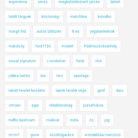
ergonómia
omsz
megkülönböztető jelzés
bérlet
talált tárgyak
közösségi
matchbox
kolodko
margit híd
autós üldözés
8-as
jegybankelnök
matolcsy
ford f150
modell
hódmezővásárhely
visual signature
c evolution
futár
ctis
jobbra tartás
kia
niro
sportage
lakott terület kezdete
lakott terület vége
genf
daru
citroen
agip
oldaltávolság
józsefváros
traffix dashcam
csákvár
India
őz
jog
m1m7
gumi
tűzoltógarázs
e-mobilitási tranzíció