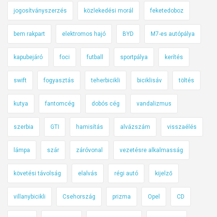
jogosítványszerzés
közlekedési morál
feketedoboz
bem rakpart
elektromos hajó
BYD
M7-es autópálya
kapubejáró
foci
futball
sportpálya
kerítés
swift
fogyasztás
teherbicikli
biciklisáv
töltés
kutya
fantomcég
dobós cég
vandalizmus
szerbia
GTI
hamisítás
alvázszám
visszaélés
lámpa
szár
záróvonal
vezetésre alkalmasság
követési távolság
elalvás
régi autó
kijelző
villanybicikli
Csehország
prizma
Opel
CD