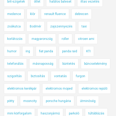
brit-szigetek
ötlet
halálos baleset
ittas vezetés
medence
klór
renault fluence
debrecen
zsákutca
Bodmér
zajszennyezés
taxi
korlátozás
magyarország
roller
citroen ami
humor
ing
fiat panda
panda raid
KTI
telefonálás
másnaposság
büntetés
bűncselekmény
szigorítás
biztosítás
vontatás
furgon
elektromos kerékpár
elektromos moped
elektromos repülő
pötty
mooncity
porsche hungária
útminőség
mini körforgalom
haszonjármű
parkoló
túltáblázás