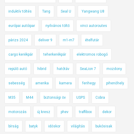
induktív töltés
Tang
Seal U
Yangwang U8
európai autóipar
nyilvános töltő
vinci autoroutes
párizs 2024
deliver 9
m1-m7
ételfutár
cargo kerékpár
teherkerékpár
elektromos robogó
repülő autó
hibrid
hatótáv
SeaLion 7
mozdony
sebesség
amerika
kamera
ferihegy
pihenőhely
M35
M44
biztonsági öv
USPS
Cobra
motorozás
új kresz
phev
traffibox
dekor
bírság
batyk
időskor
világítás
bukósisak