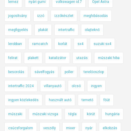
lemez
nyári gumi
volkswagen id.7
Opel Astra
jogosítvány
izzó
izzókészlet
meghibásodás
megfigyelés
plakát
intertraffic
olajteknő
lerobban
ramcatch
korlát
sx4
suzuki sx4
felirat
plakett
katalizátor
utazás
műszaki hiba
besorolás
sávelfogyás
poller
terelőoszlop
intertraffic 2024
villanyautó
olcsó
ingyen
ingyen közlekedés
használt autó
temető
főút
műszaki
műszaki vizsga
tégla
körút
hungária
csúcsforgalom
veszély
mixer
nyár
elkobzás