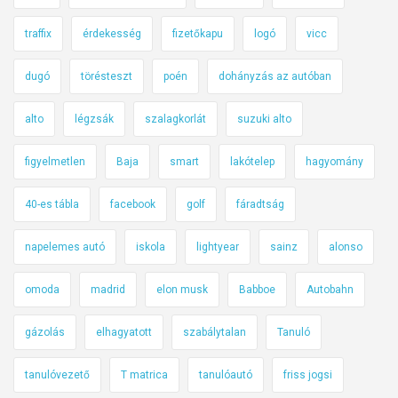
traffix
érdekesség
fizetőkapu
logó
vicc
dugó
törésteszt
poén
dohányzás az autóban
alto
légzsák
szalagkorlát
suzuki alto
figyelmetlen
Baja
smart
lakótelep
hagyomány
40-es tábla
facebook
golf
fáradtság
napelemes autó
iskola
lightyear
sainz
alonso
omoda
madrid
elon musk
Babboe
Autobahn
gázolás
elhagyatott
szabálytalan
Tanuló
tanulóvezető
T matrica
tanulóautó
friss jogsi