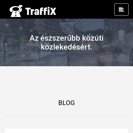
Prim
Men
Az észszerűbb közúti
közlekedésért.
BLOG