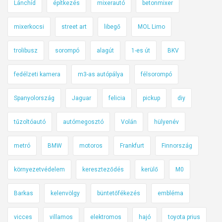
Lánchíd
építkezés
mixerautó
betonmixer
y
e
mixerkocsi
street art
libegő
MOL Limo
n
i
trolibusz
sorompó
alagút
1-es út
BKV
s
m
fedélzeti kamera
m3-as autópálya
félsorompó
e
Spanyolország
Jaguar
felicia
pickup
diy
g
e
tűzoltóautó
autómegosztó
Volán
hülyenév
s
h
metró
BMW
motoros
Frankfurt
Finnország
e
t
környezetvédelem
kereszteződés
kerülő
M0
a
m
Barkas
kelenvölgy
büntetőfékezés
embléma
a
g
vicces
villamos
elektromos
hajó
toyota prius