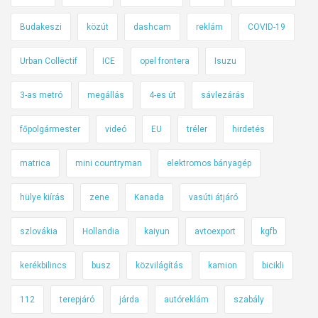
y
Budakeszi
közút
dashcam
reklám
COVID-19
a
r
Urban Collëctif
ICE
opel frontera
Isuzu
u
t
3-as metró
megállás
4-es út
sávlezárás
a
k
főpolgármester
videó
EU
tréler
hirdetés
o
n
matrica
mini countryman
elektromos bányagép
hülye kiírás
zene
Kanada
vasúti átjáró
szlovákia
Hollandia
kaiyun
avtoexport
kgfb
kerékbilincs
busz
közvilágítás
kamion
bicikli
112
terepjáró
járda
autóreklám
szabály