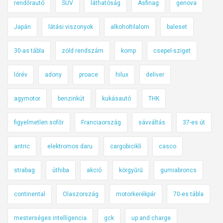
rendőrautó
SUV
láthatóság
Asfinag
genova
Japán
látási viszonyok
alkoholtilalom
baleset
30-as tábla
zöld rendszám
komp
csepel-sziget
lórév
adony
proace
hilux
deliver
agymotor
benzinkút
kukásautó
THK
figyelmetlen sofőr
Franciaország
sávváltás
37-es út
antric
elektromos daru
cargobicikli
casco
strabag
úthiba
akció
körgyűrű
gumiabroncs
continental
Olaszország
motorkerékpár
70-es tábla
mesterséges intelligencia
gck
up and charge