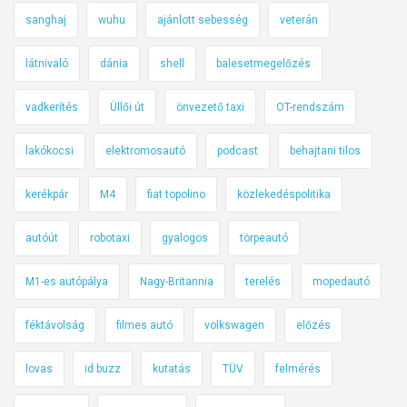
sanghaj
wuhu
ajánlott sebesség
veterán
látnivaló
dánia
shell
balesetmegelőzés
vadkerítés
Üllői út
önvezető taxi
OT-rendszám
lakókocsi
elektromosautó
podcast
behajtani tilos
kerékpár
M4
fiat topolino
közlekedéspolitika
autóút
robotaxi
gyalogos
törpeautó
M1-es autópálya
Nagy-Britannia
terelés
mopedautó
féktávolság
filmes autó
volkswagen
előzés
lovas
id buzz
kutatás
TÜV
felmérés