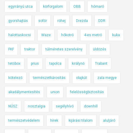
n
egyirányú utca
körforgalom
OBB
hómaró
j
ö
gyorshajtás
sofőr
röhej
Drezda
DDR
t
t
halottaskocsi
Waze
hókotró
4-es metró
kuka
h
o
FKF
traktor
túlméretes szerelvény
üldözés
m
o
tetőbox
prius
tapolca
királynő
Trabant
k
v
kötelező
természetkárosítás
olajkút
zala megye
i
akadálymentesítés
union
felelősségbiztosítás
h
a
NÚSZ
nosztalgia
segélyhívó
downhill
r
:
természetvédelem
hírek
kijárási tilalom
aluljáró
i
l