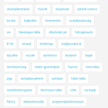
utastájékoztatás
húsvét
kispolszki
pötördi szerviz
bicske
köpködés
Szentendre
szabálytalanság
vw
felesleges tábla
útburkolati jel
hidrogénautó
8126
renault
közbringa
megbocsátó út
éjszaka
suzuki
autóroncs
Budaörs
bogár
örményország
relatív gyorshajtás
francia
mercedes
jegy
autópálya-pihenő
autóipar
hibás tábla
vezetéstámogatás
kézműves tábla
USA
vw bogár
Párizs
balesetveszély
programajánlómúzeum