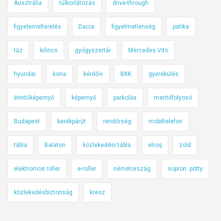
Ausztrália
túlkorlátozás
drive-through
figyelemelterelés
Dacia
figyelmetlenség
patika
tűz
kilincs
gyógyszertár
Mercedes Vito
hyundai
kona
kérdőív
BKK
gyerekülés
érintőképernyő
képernyő
parkolás
mentőfolyosó
Budapest
kerékpárút
rendőrség
mobiltelefon
tábla
Balaton
közlekedési tábla
elroq
zöld
elektromos roller
e-roller
németország
sopron. pötty
közlekedésbiztonság
kresz