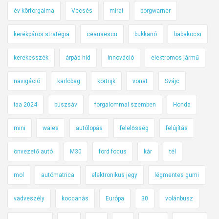
év körforgalma
Vecsés
mirai
borgwarner
kerékpáros stratégia
ceausescu
bukkanó
babakocsi
kerekesszék
árpád híd
innováció
elektromos jármű
navigáció
karlobag
kortrijk
vonat
Svájc
iaa 2024
buszsáv
forgalommal szemben
Honda
mini
wales
autólopás
felelősség
felújítás
önvezető autó
M30
ford focus
kár
tél
mol
autómatrica
elektronikus jegy
légmentes gumi
vadveszély
koccanás
Európa
30
volánbusz