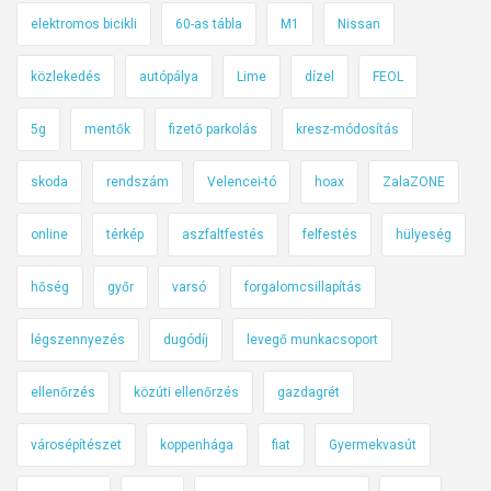
elektromos bicikli
60-as tábla
M1
Nissan
közlekedés
autópálya
Lime
dízel
FEOL
5g
mentők
fizető parkolás
kresz-módosítás
skoda
rendszám
Velencei-tó
hoax
ZalaZONE
online
térkép
aszfaltfestés
felfestés
hülyeség
hőség
győr
varsó
forgalomcsillapítás
légszennyezés
dugódíj
levegő munkacsoport
ellenőrzés
közúti ellenőrzés
gazdagrét
városépítészet
koppenhága
fiat
Gyermekvasút