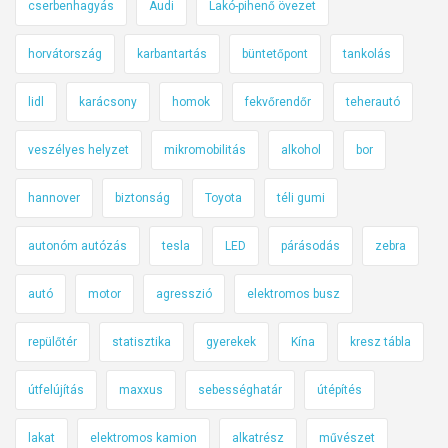
cserbenhagyás
Audi
Lakó-pihenő övezet
horvátország
karbantartás
büntetőpont
tankolás
lidl
karácsony
homok
fekvőrendőr
teherautó
veszélyes helyzet
mikromobilitás
alkohol
bor
hannover
biztonság
Toyota
téli gumi
autonóm autózás
tesla
LED
párásodás
zebra
autó
motor
agresszió
elektromos busz
repülőtér
statisztika
gyerekek
Kína
kresz tábla
útfelújítás
maxxus
sebességhatár
útépítés
lakat
elektromos kamion
alkatrész
művészet