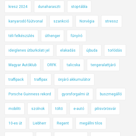
kresz 2024
dunaharaszti
stop-tábla
kanyarodó fűútvonal
szankció
Norvégia
stressz
téli felkészülés
úthenger
fűnyíró
ideiglenes útburkolati jel
elakadás
újbuda
torlódás
Magyar Autóklub
ORFK
talicska
tengeralattjáró
traffipack
traffipax
önjáró akkumulátor
Porsche Guinness rekord
gyorsforgalmi út
buszmegálló
mobiliti
szolnok
töltő
e-autó
pilisvörösvár
10-es út
Liebherr
Regent
megállni tilos