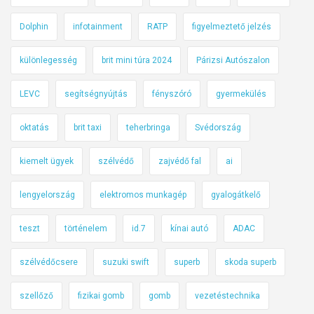
Dolphin
infotainment
RATP
figyelmeztető jelzés
különlegesség
brit mini túra 2024
Párizsi Autószalon
LEVC
segítségnyújtás
fényszóró
gyermekülés
oktatás
brit taxi
teherbringa
Svédország
kiemelt ügyek
szélvédő
zajvédő fal
ai
lengyelország
elektromos munkagép
gyalogátkelő
teszt
történelem
id.7
kínai autó
ADAC
szélvédőcsere
suzuki swift
superb
skoda superb
szellőző
fizikai gomb
gomb
vezetéstechnika