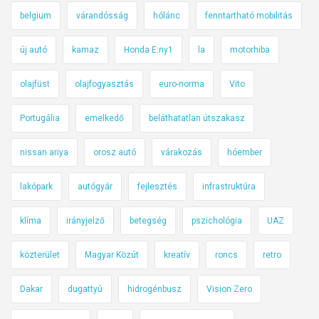
belgium
várandósság
hólánc
fenntartható mobilitás
új autó
kamaz
Honda E:ny1
la
motorhiba
olajfüst
olajfogyasztás
euro-norma
Vito
Portugália
emelkedő
beláthatatlan útszakasz
nissan ariya
orosz autó
várakozás
hóember
lakópark
autógyár
fejlesztés
infrastruktúra
klíma
irányjelző
betegség
pszichológia
UAZ
közterület
Magyar Közút
kreatív
roncs
retro
Dakar
dugattyú
hidrogénbusz
Vision Zero