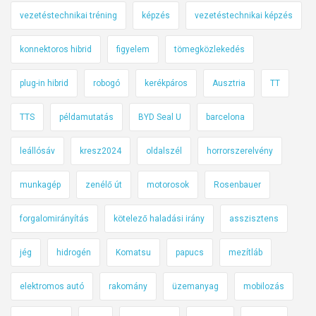
vezetéstechnikai tréning
képzés
vezetéstechnikai képzés
konnektoros hibrid
figyelem
tömegközlekedés
plug-in hibrid
robogó
kerékpáros
Ausztria
TT
TTS
példamutatás
BYD Seal U
barcelona
leállósáv
kresz2024
oldalszél
horrorszerelvény
munkagép
zenélő út
motorosok
Rosenbauer
forgalomirányítás
kötelező haladási irány
asszisztens
jég
hidrogén
Komatsu
papucs
mezítláb
elektromos autó
rakomány
üzemanyag
mobilozás