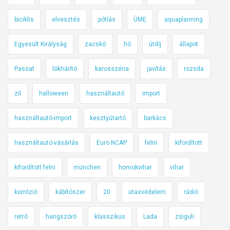
biciklis
elvesztés
pótlás
ÚME
aquaplanning
Egyesült Királyság
zacskó
hó
útdíj
állapot
Passat
lökhárító
karosszéria
javítás
rozsda
zil
halloween
használtautó
import
használtautó-import
kesztyűtartó
barkács
használtautó-vásárlás
Euro NCAP
felni
kifordított
kifordított felni
münchen
homokvihar
vihar
korrózió
kábítószer
20
utasvédelem
rádió
retró
hangszóró
klasszikus
Lada
zsiguli