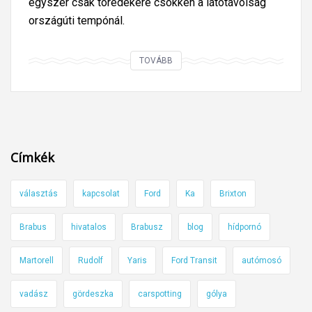
egyszer csak töredékére csökken a látótávolság
országúti tempónál.
V
TOVÁBB
i
d
e
ó
n
Címkék
a
h
választás
kapcsolat
Ford
Ka
Brixton
i
r
Brabus
hivatalos
Brabusz
blog
hídpornó
t
e
Martorell
Rudolf
Yaris
Ford Transit
autómosó
l
e
vadász
gördeszka
carspotting
gólya