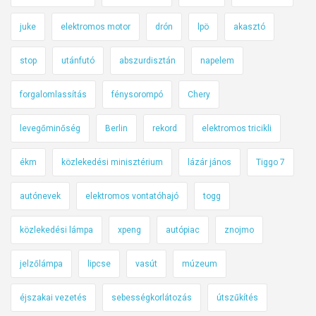
juke
elektromos motor
drón
lpö
akasztó
stop
utánfutó
abszurdisztán
napelem
forgalomlassítás
fénysorompó
Chery
levegőminőség
Berlin
rekord
elektromos tricikli
ékm
közlekedési minisztérium
lázár jános
Tiggo 7
autónevek
elektromos vontatóhajó
togg
közlekedési lámpa
xpeng
autópiac
znojmo
jelzőlámpa
lipcse
vasút
múzeum
éjszakai vezetés
sebességkorlátozás
útszűkítés