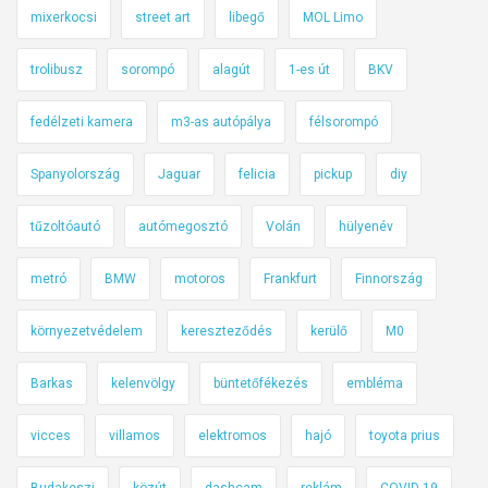
e
mixerkocsi
street art
libegő
MOL Limo
g
t
trolibusz
sorompó
alagút
1-es út
BKV
a
n
fedélzeti kamera
m3-as autópálya
félsorompó
u
Spanyolország
Jaguar
felicia
pickup
diy
l
n
tűzoltóautó
autómegosztó
Volán
hülyenév
i
m
metró
BMW
motoros
Frankfurt
Finnország
é
g
környezetvédelem
kereszteződés
kerülő
M0
b
i
Barkas
kelenvölgy
büntetőfékezés
embléma
z
t
vicces
villamos
elektromos
hajó
toyota prius
o
Budakeszi
közút
dashcam
reklám
COVID-19