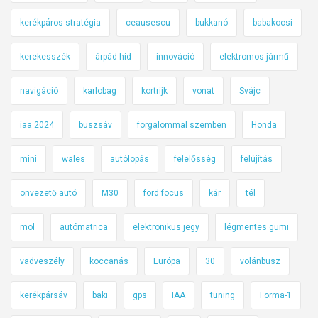
kerékpáros stratégia
ceausescu
bukkanó
babakocsi
kerekesszék
árpád híd
innováció
elektromos jármű
navigáció
karlobag
kortrijk
vonat
Svájc
iaa 2024
buszsáv
forgalommal szemben
Honda
mini
wales
autólopás
felelősség
felújítás
önvezető autó
M30
ford focus
kár
tél
mol
autómatrica
elektronikus jegy
légmentes gumi
vadveszély
koccanás
Európa
30
volánbusz
kerékpársáv
baki
gps
IAA
tuning
Forma-1