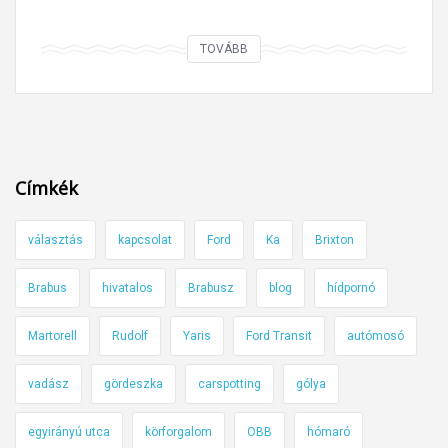
F
TOVÁBB
i
g
y
e
l
Címkék
e
m
választás
kapcsolat
Ford
Ka
Brixton
h
o
Brabus
hivatalos
Brabusz
blog
hídpornó
n
d
Martorell
Rudolf
Yaris
Ford Transit
autómosó
á
s
vadász
gördeszka
carspotting
gólya
m
egyirányú utca
körforgalom
OBB
hómaró
o