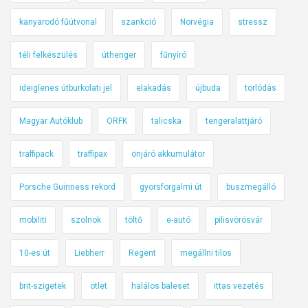
kanyarodó fűútvonal
szankció
Norvégia
stressz
téli felkészülés
úthenger
fűnyíró
ideiglenes útburkolati jel
elakadás
újbuda
torlódás
Magyar Autóklub
ORFK
talicska
tengeralattjáró
traffipack
traffipax
önjáró akkumulátor
Porsche Guinness rekord
gyorsforgalmi út
buszmegálló
mobiliti
szolnok
töltő
e-autó
pilisvörösvár
10-es út
Liebherr
Regent
megállni tilos
brit-szigetek
ötlet
halálos baleset
ittas vezetés