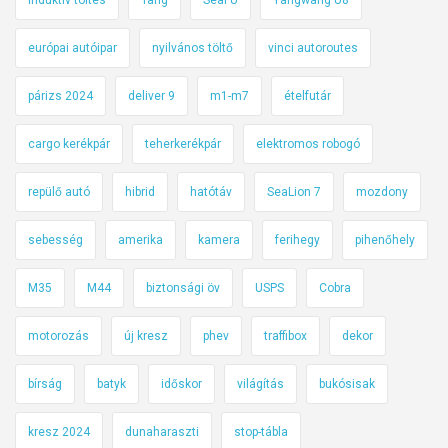
európai autóipar
nyilvános töltő
vinci autoroutes
párizs 2024
deliver 9
m1-m7
ételfutár
cargo kerékpár
teherkerékpár
elektromos robogó
repülő autó
hibrid
hatótáv
SeaLion 7
mozdony
sebesség
amerika
kamera
ferihegy
pihenőhely
M35
M44
biztonsági öv
USPS
Cobra
motorozás
új kresz
phev
traffibox
dekor
bírság
batyk
időskor
világítás
bukósisak
kresz 2024
dunaharaszti
stop-tábla