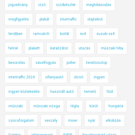
jogosítvány
izzó
izzókészlet
meghibásodás
megfigyelés
plakát
intertraffic
olajteknő
lerobban
ramcatch
korlát
sx4
suzuki sx4
felirat
plakett
katalizátor
utazás
műszaki hiba
besorolás
sávelfogyás
poller
terelőoszlop
intertraffic 2024
villanyautó
olcsó
ingyen
ingyen közlekedés
használt autó
temető
főút
műszaki
műszaki vizsga
tégla
körút
hungária
csúcsforgalom
veszély
mixer
nyár
elkobzás
Dolphin
infotainment
RATP
figyelmeztető jelzés