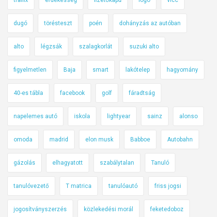
dugó
törésteszt
poén
dohányzás az autóban
alto
légzsák
szalagkorlát
suzuki alto
figyelmetlen
Baja
smart
lakótelep
hagyomány
40-es tábla
facebook
golf
fáradtság
napelemes autó
iskola
lightyear
sainz
alonso
omoda
madrid
elon musk
Babboe
Autobahn
gázolás
elhagyatott
szabálytalan
Tanuló
tanulóvezető
T matrica
tanulóautó
friss jogsi
jogosítványszerzés
közlekedési morál
feketedoboz