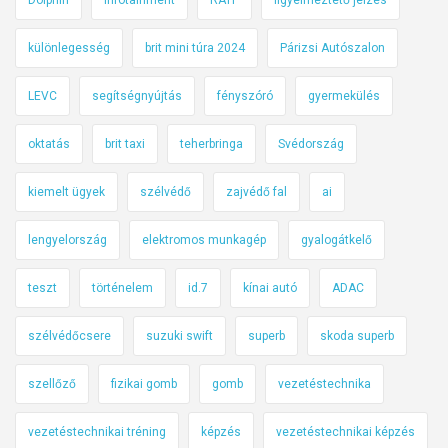
különlegesség
brit mini túra 2024
Párizsi Autószalon
LEVC
segítségnyújtás
fényszóró
gyermekülés
oktatás
brit taxi
teherbringa
Svédország
kiemelt ügyek
szélvédő
zajvédő fal
ai
lengyelország
elektromos munkagép
gyalogátkelő
teszt
történelem
id.7
kínai autó
ADAC
szélvédőcsere
suzuki swift
superb
skoda superb
szellőző
fizikai gomb
gomb
vezetéstechnika
vezetéstechnikai tréning
képzés
vezetéstechnikai képzés