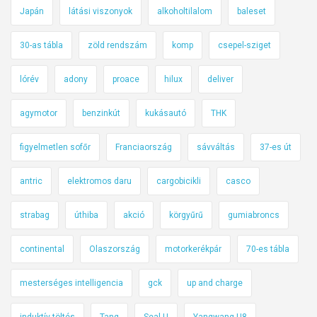
Japán
látási viszonyok
alkoholtilalom
baleset
30-as tábla
zöld rendszám
komp
csepel-sziget
lórév
adony
proace
hilux
deliver
agymotor
benzinkút
kukásautó
THK
figyelmetlen sofőr
Franciaország
sávváltás
37-es út
antric
elektromos daru
cargobicikli
casco
strabag
úthiba
akció
körgyűrű
gumiabroncs
continental
Olaszország
motorkerékpár
70-es tábla
mesterséges intelligencia
gck
up and charge
induktív töltés
Tang
Seal U
Yangwang U8