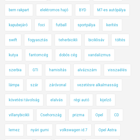
bem rakpart
elektromos hajó
BYD
M7-es autópálya
kapubejáró
foci
futball
sportpálya
kerítés
swift
fogyasztás
teherbicikli
biciklisáv
töltés
kutya
fantomcég
dobós cég
vandalizmus
szerbia
GTI
hamisítás
alvázszám
visszaélés
lámpa
szár
záróvonal
vezetésre alkalmasság
követési távolság
elalvás
régi autó
kijelző
villanybicikli
Csehország
prizma
Opel
CD
lemez
nyári gumi
volkswagen id.7
Opel Astra