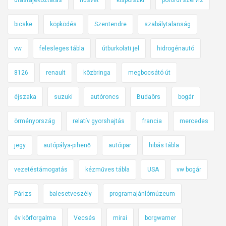
bicske
köpködés
Szentendre
szabálytalanság
vw
felesleges tábla
útburkolati jel
hidrogénautó
8126
renault
közbringa
megbocsátó út
éjszaka
suzuki
autóroncs
Budaörs
bogár
örményország
relatív gyorshajtás
francia
mercedes
jegy
autópálya-pihenő
autóipar
hibás tábla
vezetéstámogatás
kézműves tábla
USA
vw bogár
Párizs
balesetveszély
programajánlómúzeum
év körforgalma
Vecsés
mirai
borgwarner