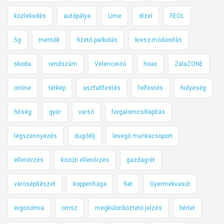
n
közlekedés
autópálya
Lime
dízel
FEOL
i
!
5g
mentők
fizető parkolás
kresz-módosítás
skoda
rendszám
Velencei-tó
hoax
ZalaZONE
online
térkép
aszfaltfestés
felfestés
hülyeség
hőség
győr
varsó
forgalomcsillapítás
légszennyezés
dugódíj
levegő munkacsoport
ellenőrzés
közúti ellenőrzés
gazdagrét
városépítészet
koppenhága
fiat
Gyermekvasút
ergonómia
omsz
megkülönböztető jelzés
bérlet