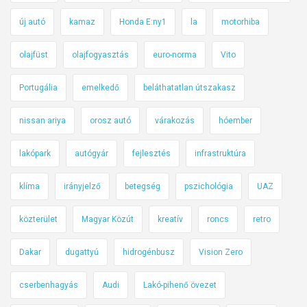
új autó
kamaz
Honda E:ny1
la
motorhiba
olajfüst
olajfogyasztás
euro-norma
Vito
Portugália
emelkedő
beláthatatlan útszakasz
nissan ariya
orosz autó
várakozás
hóember
lakópark
autógyár
fejlesztés
infrastruktúra
klíma
irányjelző
betegség
pszichológia
UAZ
közterület
Magyar Közút
kreatív
roncs
retro
Dakar
dugattyú
hidrogénbusz
Vision Zero
cserbenhagyás
Audi
Lakó-pihenő övezet