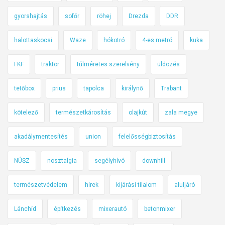
t
gyorshajtás
sofőr
röhej
Drezda
DDR
o
r
halottaskocsi
Waze
hókotró
4-es metró
kuka
o
s
FKF
traktor
túlméretes szerelvény
üldözés
o
k
tetőbox
prius
tapolca
királynő
Trabant
!
I
kötelező
természetkárosítás
olajkút
zala megye
t
akadálymentesítés
union
felelősségbiztosítás
t
a
NÚSZ
nosztalgia
segélyhívó
downhill
z
i
természetvédelem
hírek
kijárási tilalom
aluljáró
d
ő
Lánchíd
építkezés
mixerautó
betonmixer
m