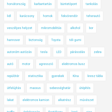
horvátország
karbantartás
büntetőpont
tankolás
lidl
karácsony
homok
fekvőrendőr
teherautó
veszélyes helyzet
mikromobilitás
alkohol
bor
hannover
biztonság
Toyota
téli gumi
autonóm autózás
tesla
LED
párásodás
zebra
autó
motor
agresszió
elektromos busz
repülőtér
statisztika
gyerekek
Kína
kresz tábla
útfelújítás
maxxus
sebességhatár
útépítés
lakat
elektromos kamion
alkatrész
művészet
traffix
érdekesség
fizetőkapu
logó
vicc