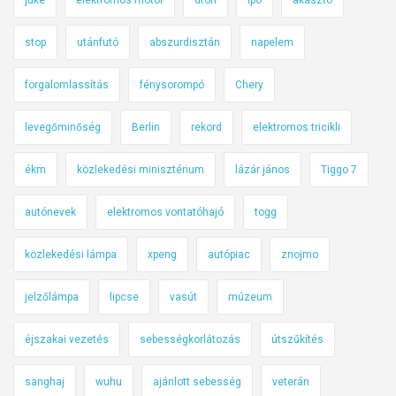
stop
utánfutó
abszurdisztán
napelem
forgalomlassítás
fénysorompó
Chery
levegőminőség
Berlin
rekord
elektromos tricikli
ékm
közlekedési minisztérium
lázár jános
Tiggo 7
autónevek
elektromos vontatóhajó
togg
közlekedési lámpa
xpeng
autópiac
znojmo
jelzőlámpa
lipcse
vasút
múzeum
éjszakai vezetés
sebességkorlátozás
útszűkítés
sanghaj
wuhu
ajánlott sebesség
veterán