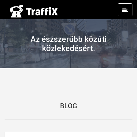
Prim
Men
Az észszerűbb közúti
közlekedésért.
BLOG