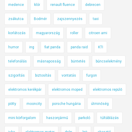
medence
klór
renault fluence
debrecen
zsákutca
Bodmér
zajszennyezés
taxi
korlátozás
magyarország
roller
citroen ami
humor
ing
fiat panda
panda raid
KTI
telefonálás
másnaposság
büntetés
bűncselekmény
szigorítás
biztosítás
vontatás
furgon
elektromos kerékpár
elektromos moped
elektromos repülő
pötty
mooncity
porsche hungária
útminőség
mini körforgalom
haszonjármű
parkoló
túltáblázás
juke
elektromos motor
drón
lpö
akasztó