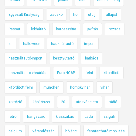
Egyesült Királyság
zacskó
hó
útdíj
állapot
Passat
lökhárító
karosszéria
javítás
rozsda
zil
halloween
használtautó
import
használtautó-import
kesztyűtartó
barkács
használtautó-vásárlás
Euro NCAP
felni
kifordított
kifordított felni
münchen
homokvihar
vihar
korrózió
kábítószer
20
utasvédelem
rádió
retró
hangszóró
klasszikus
Lada
zsiguli
belgium
várandósság
hólánc
fenntartható mobilitás