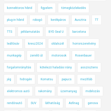
konnektoros hibrid
figyelem
tömegközlekedés
plug-in hibrid
robogó
kerékpáros
Ausztria
TT
TTS
példamutatás
BYD Seal U
barcelona
leállósáv
kresz2024
oldalszél
horrorszerelvény
munkagép
zenélő út
motorosok
Rosenbauer
forgalomirányítás
kötelező haladási irány
asszisztens
jég
hidrogén
Komatsu
papucs
mezítláb
elektromos autó
rakomány
üzemanyag
mobilozás
rendőrautó
SUV
láthatóság
Asfinag
genova