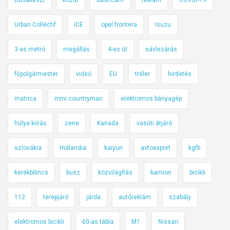
n
s
Urban Collëctif
ICE
opel frontera
Isuzu
á
g
3-as metró
megállás
4-es út
sávlezárás
o
s
főpolgármester
videó
EU
tréler
hirdetés
a
b
matrica
mini countryman
elektromos bányagép
b
a
hülye kiírás
zene
Kanada
vasúti átjáró
n
m
szlovákia
Hollandia
kaiyun
avtoexport
kgfb
o
kerékbilincs
busz
közvilágítás
kamion
bicikli
t
o
112
terepjáró
járda
autóreklám
szabály
r
o
elektromos bicikli
60-as tábla
M1
Nissan
z