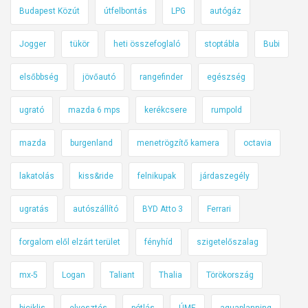
Budapest Közút
útfelbontás
LPG
autógáz
Jogger
tükör
heti összefoglaló
stoptábla
Bubi
elsőbbség
jövőautó
rangefinder
egészség
ugrató
mazda 6 mps
kerékcsere
rumpold
mazda
burgenland
menetrögzítő kamera
octavia
lakatolás
kiss&ride
felnikupak
járdaszegély
ugratás
autószállító
BYD Atto 3
Ferrari
forgalom elől elzárt terület
fényhíd
szigetelőszalag
mx-5
Logan
Taliant
Thalia
Törökország
biciklis
elvesztés
pótlás
ÚME
aquaplanning