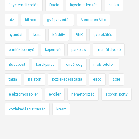
figyelemelterelés
Dacia
figyelmetlenség
patika
tűz
kilincs
gyógyszertár
Mercedes Vito
hyundai
kona
kérdőív
BKK
gyerekülés
érintőképernyő
képernyő
parkolás
mentőfolyosó
Budapest
kerékpárút
rendőrség
mobiltelefon
tábla
Balaton
közlekedési tábla
elroq
zöld
elektromos roller
e-roller
németország
sopron. pötty
közlekedésbiztonság
kresz