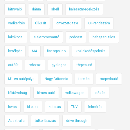
látnivaló
dánia
shell
balesetmegelőzés
vadkerítés
Üllői út
önvezető taxi
OT-rendszám
lakókocsi
elektromosautó
podcast
behajtani tilos
kerékpár
M4
fiat topolino
közlekedéspolitika
autóút
robotaxi
gyalogos
törpeautó
M1-es autópálya
Nagy-Britannia
terelés
mopedautó
féktávolság
filmes autó
volkswagen
előzés
lovas
id buzz
kutatás
TÜV
felmérés
Ausztrália
túlkorlátozás
drive-through