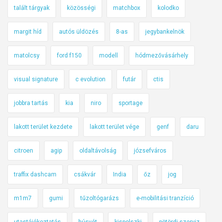
talált tárgyak
közösségi
matchbox
kolodko
margit híd
autós üldözés
8-as
jegybankelnök
matolcsy
ford f150
modell
hódmezővásárhely
visual signature
c evolution
futár
ctis
jobbra tartás
kia
niro
sportage
lakott terület kezdete
lakott terület vége
genf
daru
citroen
agip
oldaltávolság
józsefváros
traffix dashcam
csákvár
India
őz
jog
m1m7
gumi
tűzoltógarázs
e-mobilitási tranzíció
utastájékoztatás
húsvét
kispolszki
pötördi szerviz