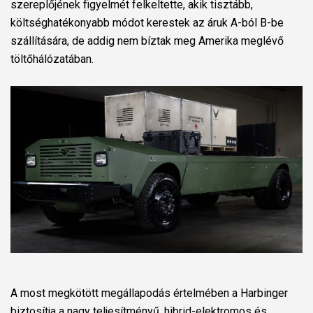
szereplőjének figyelmét felkeltette, akik tisztább,
költséghatékonyabb módot kerestek az áruk A-ból B-be
szállítására, de addig nem bíztak meg Amerika meglévő
töltőhálózatában.
A most megkötött megállapodás értelmében a Harbinger
biztosítja a nagy teljesítményű, hibrid-elektromos és