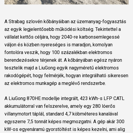
A Strabag szlovén kőbányáiban az üzemanyag-fogyasztás
az egyik legjelentősebb működési költség. Tekintettel a
vállalat kettős céljára, hogy 2040-re karbonsemlegessé
váljon és közben nyereséges is maradjon, komolyan
fontolóra veszik, hogy 100 százalékban elektromos
berendezésekre térjenek át. A kőbányában egész nyáron
tesztelik majd a LiuGong egyik nagyméretű elektromos
rakodógépét, hogy felmérjék, hogyan integrálható sikeresen
az elektromos munkagép a meglévő rendszerbe.
A LiuGong 870HE modellje integrált, 423 kWh-s LFP CATL
akkumulátorral van felszerelve, amely egy 280 lóerős
villanymotort táplál, standard 4,7 köbméteres kanalával
egyszerre 7,5 tonnát képes megmozgatni. A gép akár 300
kW-os egyenáramú gyorstöltést is képes kezelni, ami alig