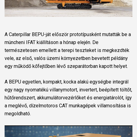
A Caterpillar BEPU-ját először prototípusként mutatták be a
müncheni IFAT kiállításon a hónap elején. De
természetesen emellett a terepi teszteket is megkezdték
vele, az első, valós üzemi környezetben bevetett példány
egy működő kőfejtőben lévő szeparátorban kapott helyet.
A BEPU egyetlen, kompakt, kocka alakú egységbe integrál
egy nagy nyomatékú villanymotort, invertert, beépített töltőt,
hűtőrendszert, akkumulátorvezérlőket és energiatárolót, így
a meglévő, dízelmotoros CAT munkagépek villamosítása is
megoldható.