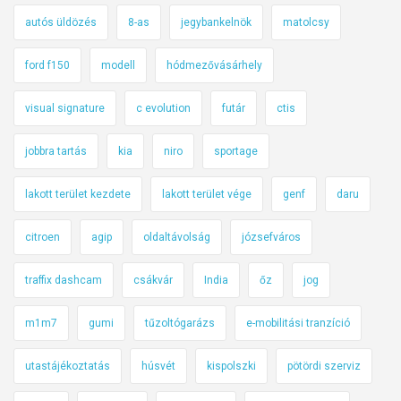
autós üldözés
8-as
jegybankelnök
matolcsy
ford f150
modell
hódmezővásárhely
visual signature
c evolution
futár
ctis
jobbra tartás
kia
niro
sportage
lakott terület kezdete
lakott terület vége
genf
daru
citroen
agip
oldaltávolság
józsefváros
traffix dashcam
csákvár
India
őz
jog
m1m7
gumi
tűzoltógarázs
e-mobilitási tranzíció
utastájékoztatás
húsvét
kispolszki
pötördi szerviz