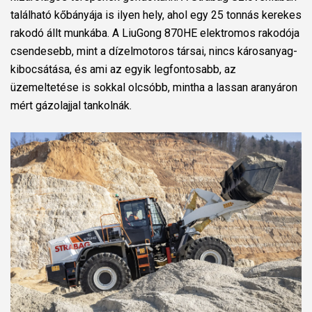
található kőbányája is ilyen hely, ahol egy 25 tonnás kerekes
rakodó állt munkába. A LiuGong 870HE elektromos rakodója
csendesebb, mint a dízelmotoros társai, nincs károsanyag-
kibocsátása, és ami az egyik legfontosabb, az
üzemeltetése is sokkal olcsóbb, mintha a lassan aranyáron
mért gázolajjal tankolnák.