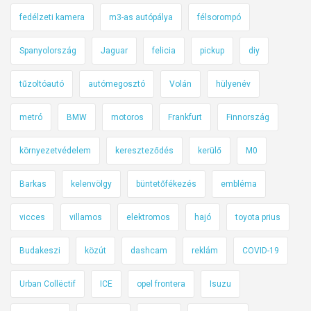
fedélzeti kamera
m3-as autópálya
félsorompó
Spanyolország
Jaguar
felicia
pickup
diy
tűzoltóautó
autómegosztó
Volán
hülyenév
metró
BMW
motoros
Frankfurt
Finnország
környezetvédelem
kereszteződés
kerülő
M0
Barkas
kelenvölgy
büntetőfékezés
embléma
vicces
villamos
elektromos
hajó
toyota prius
Budakeszi
közút
dashcam
reklám
COVID-19
Urban Collëctif
ICE
opel frontera
Isuzu