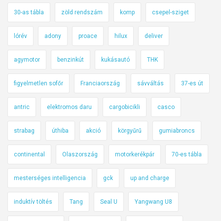
30-as tábla
zöld rendszám
komp
csepel-sziget
lórév
adony
proace
hilux
deliver
agymotor
benzinkút
kukásautó
THK
figyelmetlen sofőr
Franciaország
sávváltás
37-es út
antric
elektromos daru
cargobicikli
casco
strabag
úthiba
akció
körgyűrű
gumiabroncs
continental
Olaszország
motorkerékpár
70-es tábla
mesterséges intelligencia
gck
up and charge
induktív töltés
Tang
Seal U
Yangwang U8