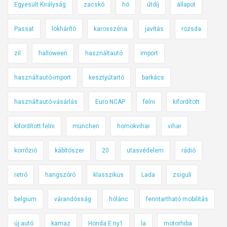
Egyesült Királyság
zacskó
hó
útdíj
állapot
Passat
lökhárító
karosszéria
javítás
rozsda
zil
halloween
használtautó
import
használtautó-import
kesztyűtartó
barkács
használtautó-vásárlás
Euro NCAP
felni
kifordított
kifordított felni
münchen
homokvihar
vihar
korrózió
kábítószer
20
utasvédelem
rádió
retró
hangszóró
klasszikus
Lada
zsiguli
belgium
várandósság
hólánc
fenntartható mobilitás
új autó
kamaz
Honda E:ny1
la
motorhiba