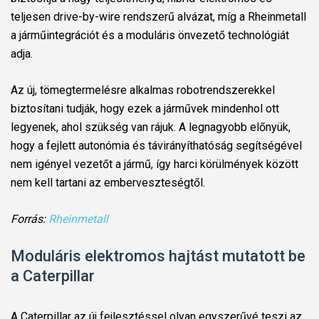
teljesen drive-by-wire rendszerű alvázat, míg a Rheinmetall
a járműintegrációt és a moduláris önvezető technológiát
adja.
Az új, tömegtermelésre alkalmas robotrendszerekkel
biztosítani tudják, hogy ezek a járművek mindenhol ott
legyenek, ahol szükség van rájuk. A legnagyobb előnyük,
hogy a fejlett autonómia és távirányíthatóság segítségével
nem igényel vezetőt a jármű, így harci körülmények között
nem kell tartani az emberveszteségtől.
Forrás:
Rheinmetall
Moduláris elektromos hajtást mutatott be
a Caterpillar
A Caterpillar az új fejlesztéssel olyan egyszerűvé teszi az