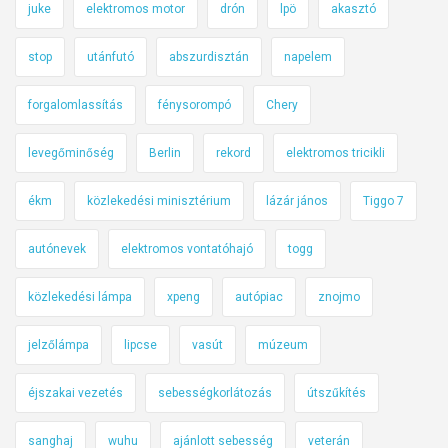
juke
elektromos motor
drón
lpö
akasztó
stop
utánfutó
abszurdisztán
napelem
forgalomlassítás
fénysorompó
Chery
levegőminőség
Berlin
rekord
elektromos tricikli
ékm
közlekedési minisztérium
lázár jános
Tiggo 7
autónevek
elektromos vontatóhajó
togg
közlekedési lámpa
xpeng
autópiac
znojmo
jelzőlámpa
lipcse
vasút
múzeum
éjszakai vezetés
sebességkorlátozás
útszűkítés
sanghaj
wuhu
ajánlott sebesség
veterán