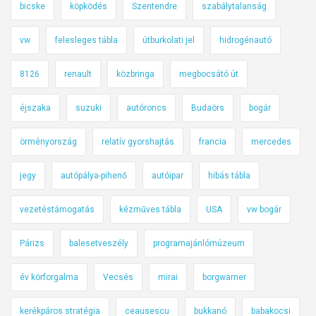
bicske
köpködés
Szentendre
szabálytalanság
vw
felesleges tábla
útburkolati jel
hidrogénautó
8126
renault
közbringa
megbocsátó út
éjszaka
suzuki
autóroncs
Budaörs
bogár
örményország
relatív gyorshajtás
francia
mercedes
jegy
autópálya-pihenő
autóipar
hibás tábla
vezetéstámogatás
kézműves tábla
USA
vw bogár
Párizs
balesetveszély
programajánlómúzeum
év körforgalma
Vecsés
mirai
borgwarner
kerékpáros stratégia
ceausescu
bukkanó
babakocsi