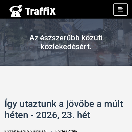
Prim
Men
Az észszerűbb közúti
közlekedésért.
Így utaztunk a jövőbe a múlt
héten - 2026, 23. hét
Közzétéve 2026. június 8.
Földes Attila