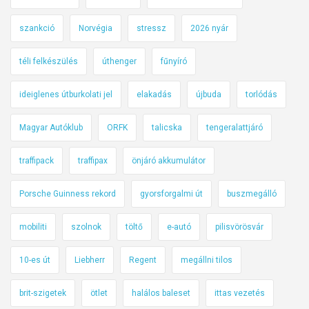
szankció
Norvégia
stressz
2026 nyár
téli felkészülés
úthenger
fűnyíró
ideiglenes útburkolati jel
elakadás
újbuda
torlódás
Magyar Autóklub
ORFK
talicska
tengeralattjáró
traffipack
traffipax
önjáró akkumulátor
Porsche Guinness rekord
gyorsforgalmi út
buszmegálló
mobiliti
szolnok
töltő
e-autó
pilisvörösvár
10-es út
Liebherr
Regent
megállni tilos
brit-szigetek
ötlet
halálos baleset
ittas vezetés