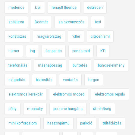
medence
klór
renault fluence
debrecen
zsákutca
Bodmér
zajszennyezés
taxi
korlátozás
magyarország
roller
citroen ami
humor
ing
fiat panda
panda raid
KTI
telefonálás
másnaposság
büntetés
bűncselekmény
szigorítás
biztosítás
vontatás
furgon
elektromos kerékpár
elektromos moped
elektromos repülő
pötty
mooncity
porsche hungária
útminőség
mini körforgalom
haszonjármű
parkoló
túltáblázás