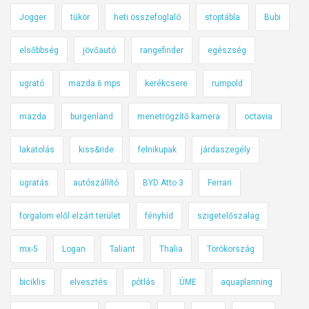
Jogger
tükör
heti összefoglaló
stoptábla
Bubi
elsőbbség
jövőautó
rangefinder
egészség
ugrató
mazda 6 mps
kerékcsere
rumpold
mazda
burgenland
menetrögzítő kamera
octavia
lakatolás
kiss&ride
felnikupak
járdaszegély
ugratás
autószállító
BYD Atto 3
Ferrari
forgalom elől elzárt terület
fényhíd
szigetelőszalag
mx-5
Logan
Taliant
Thalia
Törökország
biciklis
elvesztés
pótlás
ÚME
aquaplanning