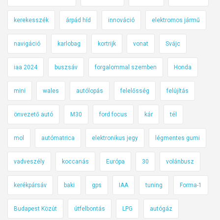
kerekesszék
árpád híd
innováció
elektromos jármű
navigáció
karlobag
kortrijk
vonat
Svájc
iaa 2024
buszsáv
forgalommal szemben
Honda
mini
wales
autólopás
felelősség
felújítás
önvezető autó
M30
ford focus
kár
tél
mol
autómatrica
elektronikus jegy
légmentes gumi
vadveszély
koccanás
Európa
30
volánbusz
kerékpársáv
baki
gps
IAA
tuning
Forma-1
Budapest Közút
útfelbontás
LPG
autógáz