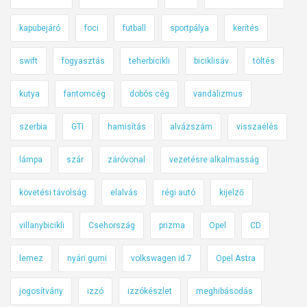
kapubejáró
foci
futball
sportpálya
kerítés
swift
fogyasztás
teherbicikli
biciklisáv
töltés
kutya
fantomcég
dobós cég
vandalizmus
szerbia
GTI
hamisítás
alvázszám
visszaélés
lámpa
szár
záróvonal
vezetésre alkalmasság
követési távolság
elalvás
régi autó
kijelző
villanybicikli
Csehország
prizma
Opel
CD
lemez
nyári gumi
volkswagen id.7
Opel Astra
jogosítvány
izzó
izzókészlet
meghibásodás