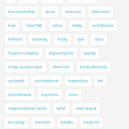
kresz-módosítás
skoda
rendszám
Velencei-tó
hoax
ZalaZONE
online
térkép
aszfaltfestés
felfestés
hülyeség
hőség
győr
varsó
forgalomcsillapítás
légszennyezés
dugódíj
levegő munkacsoport
ellenőrzés
közúti ellenőrzés
gazdagrét
városépítészet
koppenhága
fiat
Gyermekvasút
ergonómia
omsz
megkülönböztető jelzés
bérlet
talált tárgyak
közösségi
matchbox
kolodko
margit híd