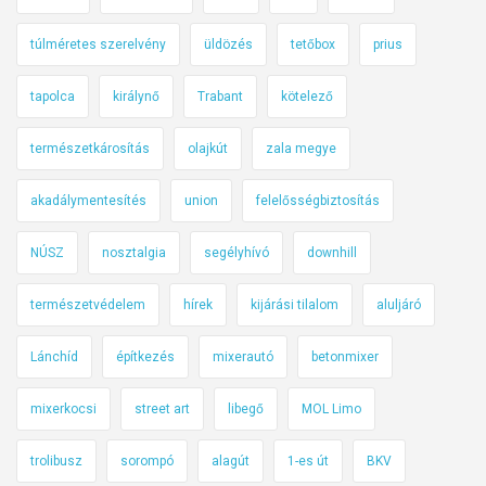
túlméretes szerelvény
üldözés
tetőbox
prius
tapolca
királynő
Trabant
kötelező
természetkárosítás
olajkút
zala megye
akadálymentesítés
union
felelősségbiztosítás
NÚSZ
nosztalgia
segélyhívó
downhill
természetvédelem
hírek
kijárási tilalom
aluljáró
Lánchíd
építkezés
mixerautó
betonmixer
mixerkocsi
street art
libegő
MOL Limo
trolibusz
sorompó
alagút
1-es út
BKV