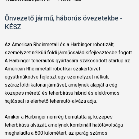
Önvezető jármű, háborús övezetekbe -
KÉSZ
Az American Rheinmetall és a Harbinger robotizált,
személyzet nélküli földi járműcsalád kifejlesztésbe fogott.
A Harbinger teherautók gyártására szakosodott startup az
American Rheinmetall robotikai szakértőivel
együttműködve fejleszt egy személyzet nélküli,
szárazföldi katonai járművet, amelynek alapját a cég
közepes méretű és teherbírású hibrid és elektromos
hajtással is elérhető teherautó-alváza adja.
Amikor a Harbinger nemrég bemutatta új, közepes
teherbírású alvázát, amelynek kombinált hatótávolsága
meghaladta a 800 kilométert, az iparág számos