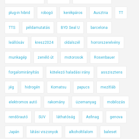
plug-in hibrid
robogó
kerékpáros
Ausztria
TT
TTS
példamutatás
BYD Seal U
barcelona
leállósáv
kresz2024
oldalszél
horrorszerelvény
munkagép
zenélő út
motorosok
Rosenbauer
forgalomirányítás
kötelező haladási irány
asszisztens
jég
hidrogén
Komatsu
papucs
mezítláb
elektromos autó
rakomány
üzemanyag
mobilozás
rendőrautó
SUV
láthatóság
Asfinag
genova
Japán
látási viszonyok
alkoholtilalom
baleset