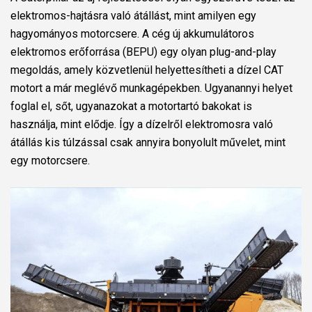
elektromos-hajtásra való átállást, mint amilyen egy
hagyományos motorcsere. A cég új akkumulátoros
elektromos erőforrása (BEPU) egy olyan plug-and-play
megoldás, amely közvetlenül helyettesítheti a dízel CAT
motort a már meglévő munkagépekben. Ugyanannyi helyet
foglal el, sőt, ugyanazokat a motortartó bakokat is
használja, mint elődje. Így a dízelről elektromosra való
átállás kis túlzással csak annyira bonyolult művelet, mint
egy motorcsere.