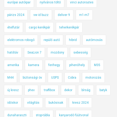
európai autóipar
nyilvános töltő
vinci autoroutes
párizs 2024
vw id buzz
deliver 9
m1-m7
ételfutár
cargo kerékpár
teherkerékpár
elektromos robogó
repülő autó
hibrid
autómosás
hatótáv
SeaLion 7
mozdony
sebesség
amerika
kamera
ferihegy
pihenőhely
M35
M44
biztonsági öv
USPS
Cobra
motorozás
új kresz
phev
traffibox
dekor
bírság
batyk
időskor
világítás
bukósisak
kresz 2024
dunaharaszti
stop-tábla
kanyarodó fűútvonal