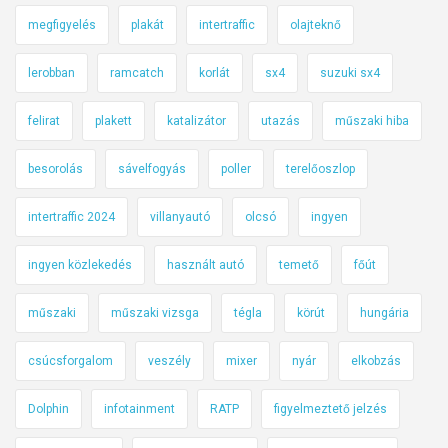
megfigyelés
plakát
intertraffic
olajteknő
lerobban
ramcatch
korlát
sx4
suzuki sx4
felirat
plakett
katalizátor
utazás
műszaki hiba
besorolás
sávelfogyás
poller
terelőoszlop
intertraffic 2024
villanyautó
olcsó
ingyen
ingyen közlekedés
használt autó
temető
főút
műszaki
műszaki vizsga
tégla
körút
hungária
csúcsforgalom
veszély
mixer
nyár
elkobzás
Dolphin
infotainment
RATP
figyelmeztető jelzés