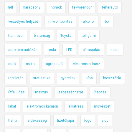
lidl
karácsony
homok
fekvőrendőr
teherautó
veszélyes helyzet
mikromobilitás
alkohol
bor
hannover
biztonság
Toyota
téli gumi
autonóm autózás
tesla
LED
párásodás
zebra
autó
motor
agresszió
elektromos busz
repülőtér
statisztika
gyerekek
Kína
kresz tábla
útfelújítás
maxxus
sebességhatár
útépítés
lakat
elektromos kamion
alkatrész
művészet
traffix
érdekesség
fizetőkapu
logó
vicc