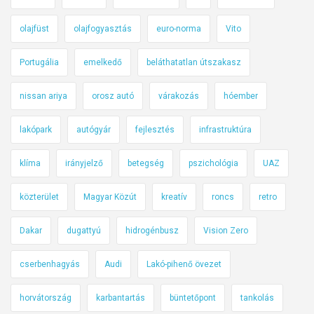
olajfüst
olajfogyasztás
euro-norma
Vito
Portugália
emelkedő
beláthatatlan útszakasz
nissan ariya
orosz autó
várakozás
hóember
lakópark
autógyár
fejlesztés
infrastruktúra
klíma
irányjelző
betegség
pszichológia
UAZ
közterület
Magyar Közút
kreatív
roncs
retro
Dakar
dugattyú
hidrogénbusz
Vision Zero
cserbenhagyás
Audi
Lakó-pihenő övezet
horvátország
karbantartás
büntetőpont
tankolás