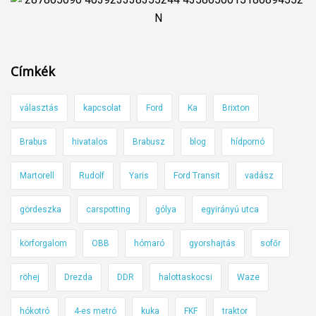
Címkék
választás
kapcsolat
Ford
Ka
Brixton
Brabus
hivatalos
Brabusz
blog
hídpornó
Martorell
Rudolf
Yaris
Ford Transit
vadász
gördeszka
carspotting
gólya
egyirányú utca
körforgalom
OBB
hómaró
gyorshajtás
sofőr
röhej
Drezda
DDR
halottaskocsi
Waze
hókotró
4-es metró
kuka
FKF
traktor