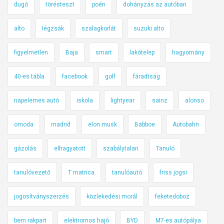
dugó
törésteszt
poén
dohányzás az autóban
alto
légzsák
szalagkorlát
suzuki alto
figyelmetlen
Baja
smart
lakótelep
hagyomány
40-es tábla
facebook
golf
fáradtság
napelemes autó
iskola
lightyear
sainz
alonso
omoda
madrid
elon musk
Babboe
Autobahn
gázolás
elhagyatott
szabálytalan
Tanuló
tanulóvezető
T matrica
tanulóautó
friss jogsi
jogosítványszerzés
közlekedési morál
feketedoboz
bem rakpart
elektromos hajó
BYD
M7-es autópálya