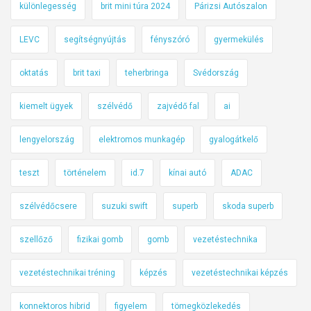
különlegesség
brit mini túra 2024
Párizsi Autószalon
LEVC
segítségnyújtás
fényszóró
gyermekülés
oktatás
brit taxi
teherbringa
Svédország
kiemelt ügyek
szélvédő
zajvédő fal
ai
lengyelország
elektromos munkagép
gyalogátkelő
teszt
történelem
id.7
kínai autó
ADAC
szélvédőcsere
suzuki swift
superb
skoda superb
szellőző
fizikai gomb
gomb
vezetéstechnika
vezetéstechnikai tréning
képzés
vezetéstechnikai képzés
konnektoros hibrid
figyelem
tömegközlekedés