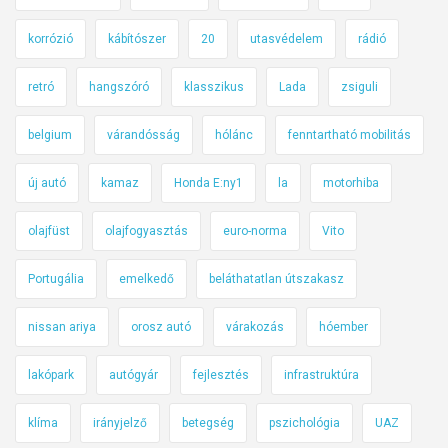
korrózió
kábítószer
20
utasvédelem
rádió
retró
hangszóró
klasszikus
Lada
zsiguli
belgium
várandósság
hólánc
fenntartható mobilitás
új autó
kamaz
Honda E:ny1
la
motorhiba
olajfüst
olajfogyasztás
euro-norma
Vito
Portugália
emelkedő
beláthatatlan útszakasz
nissan ariya
orosz autó
várakozás
hóember
lakópark
autógyár
fejlesztés
infrastruktúra
klíma
irányjelző
betegség
pszichológia
UAZ