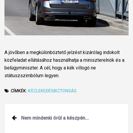
A jövőben a megkülönböztető jelzést kizárólag indokolt
közfeladat ellátásához használhatja a miniszterelnök és a
belügyminiszter. A cél, hogy a kék villogó ne
státuszszimbólum legyen.
CÍMKÉK:
KÖZLEKEDÉSBIZTONSÁG
Post
Nem mindenki örül a készpén...
navigation