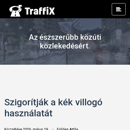
Prim
Men
Az észszerűbb közúti
közlekedésért.
Szigorítják a kék villogó
használatát
Közzétéve 2026. május 19.
Földes Attila