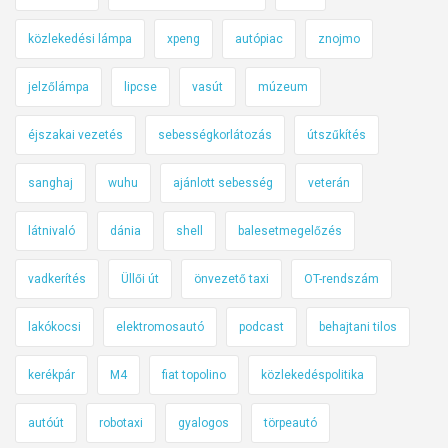
közlekedési lámpa
xpeng
autópiac
znojmo
jelzőlámpa
lipcse
vasút
múzeum
éjszakai vezetés
sebességkorlátozás
útszűkítés
sanghaj
wuhu
ajánlott sebesség
veterán
látnivaló
dánia
shell
balesetmegelőzés
vadkerítés
Üllői út
önvezető taxi
OT-rendszám
lakókocsi
elektromosautó
podcast
behajtani tilos
kerékpár
M4
fiat topolino
közlekedéspolitika
autóút
robotaxi
gyalogos
törpeautó