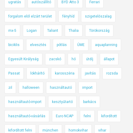
ugratás
autószállító
BYD Atto 3
Ferrari
forgalom elől elzárt terület
fényhíd
szigetelőszalag
mx-5
Logan
Taliant
Thalia
Törökország
biciklis
elvesztés
pótlás
ÚME
aquaplanning
Egyesült Királyság
zacskó
hó
útdíj
állapot
Passat
lökhárító
karosszéria
javítás
rozsda
zil
halloween
használtautó
import
használtautó-import
kesztyűtartó
barkács
használtautó-vásárlás
Euro NCAP
felni
kifordított
kifordított felni
münchen
homokvihar
vihar