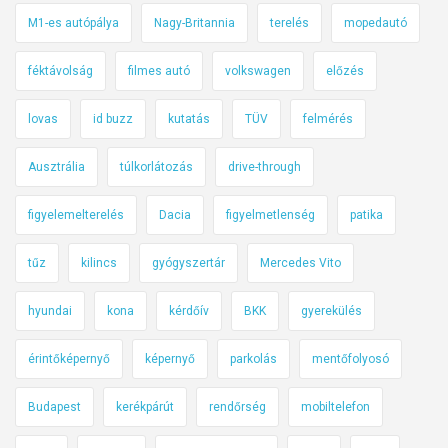
M1-es autópálya
Nagy-Britannia
terelés
mopedautó
féktávolság
filmes autó
volkswagen
előzés
lovas
id buzz
kutatás
TÜV
felmérés
Ausztrália
túlkorlátozás
drive-through
figyelemelterelés
Dacia
figyelmetlenség
patika
tűz
kilincs
gyógyszertár
Mercedes Vito
hyundai
kona
kérdőív
BKK
gyerekülés
érintőképernyő
képernyő
parkolás
mentőfolyosó
Budapest
kerékpárút
rendőrség
mobiltelefon