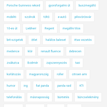
Porsche Guinness rekord
gyorsforgalmi út
buszmegálló
mobiliti
szolnok
töltő
e-autó
pilisvörösvár
10-es út
Liebherr
Regent
megállni tilos
brit-szigetek
ötlet
halálos baleset
ittas vezetés
medence
klór
renault fluence
debrecen
zsákutca
Bodmér
zajszennyezés
taxi
korlátozás
magyarország
roller
citroen ami
humor
ing
fiat panda
panda raid
KTI
telefonálás
másnaposság
büntetés
bűncselekmény