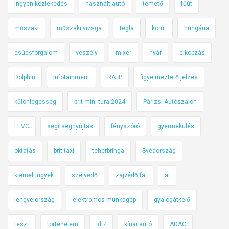
ingyen közlekedés
használt autó
temető
főút
műszaki
műszaki vizsga
tégla
körút
hungária
csúcsforgalom
veszély
mixer
nyár
elkobzás
Dolphin
infotainment
RATP
figyelmeztető jelzés
különlegesség
brit mini túra 2024
Párizsi Autószalon
LEVC
segítségnyújtás
fényszóró
gyermekülés
oktatás
brit taxi
teherbringa
Svédország
kiemelt ügyek
szélvédő
zajvédő fal
ai
lengyelország
elektromos munkagép
gyalogátkelő
teszt
történelem
id.7
kínai autó
ADAC