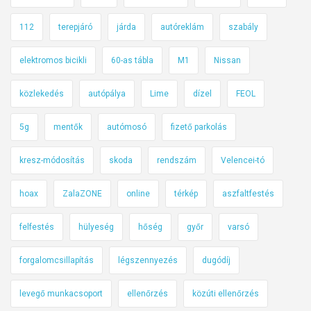
112
terepjáró
járda
autóreklám
szabály
elektromos bicikli
60-as tábla
M1
Nissan
közlekedés
autópálya
Lime
dízel
FEOL
5g
mentők
autómosó
fizető parkolás
kresz-módosítás
skoda
rendszám
Velencei-tó
hoax
ZalaZONE
online
térkép
aszfaltfestés
felfestés
hülyeség
hőség
győr
varsó
forgalomcsillapítás
légszennyezés
dugódíj
levegő munkacsoport
ellenőrzés
közúti ellenőrzés