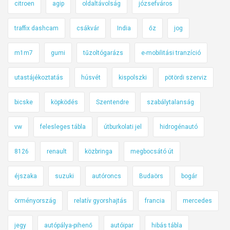
citroen
agip
oldaltávolság
józsefváros
traffix dashcam
csákvár
India
őz
jog
m1m7
gumi
tűzoltógarázs
e-mobilitási tranzíció
utastájékoztatás
húsvét
kispolszki
pötördi szerviz
bicske
köpködés
Szentendre
szabálytalanság
vw
felesleges tábla
útburkolati jel
hidrogénautó
8126
renault
közbringa
megbocsátó út
éjszaka
suzuki
autóroncs
Budaörs
bogár
örményország
relatív gyorshajtás
francia
mercedes
jegy
autópálya-pihenő
autóipar
hibás tábla