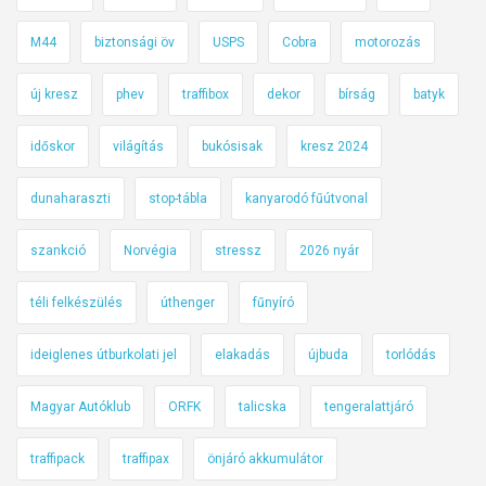
M44
biztonsági öv
USPS
Cobra
motorozás
új kresz
phev
traffibox
dekor
bírság
batyk
időskor
világítás
bukósisak
kresz 2024
dunaharaszti
stop-tábla
kanyarodó fűútvonal
szankció
Norvégia
stressz
2026 nyár
téli felkészülés
úthenger
fűnyíró
ideiglenes útburkolati jel
elakadás
újbuda
torlódás
Magyar Autóklub
ORFK
talicska
tengeralattjáró
traffipack
traffipax
önjáró akkumulátor