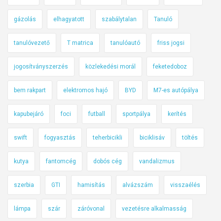
gázolás
elhagyatott
szabálytalan
Tanuló
tanulóvezető
T matrica
tanulóautó
friss jogsi
jogosítványszerzés
közlekedési morál
feketedoboz
bem rakpart
elektromos hajó
BYD
M7-es autópálya
kapubejáró
foci
futball
sportpálya
kerítés
swift
fogyasztás
teherbicikli
biciklisáv
töltés
kutya
fantomcég
dobós cég
vandalizmus
szerbia
GTI
hamisítás
alvázszám
visszaélés
lámpa
szár
záróvonal
vezetésre alkalmasság