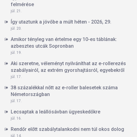
felmérése
júl. 21.
Így utaztunk a jövőbe a múlt héten - 2026, 29.
júl. 20.
Amikor tényleg van értelme egy 10-es táblának:
azbesztes utcák Sopronban
júl. 19.
Aki szeretne, véleményt nyilváníthat az e-rollerezés
szabályairól, az extrém gyorshajtásról, egyebekről
júl. 17.
38 százalékkal nőtt az e-roller balesetek száma
Németországban
júl. 17.
Lecsaptak a leállósávban ügyeskedőkre
júl. 16.
Rendőr előtt szabálytalankodni nem túl okos dolog
júl. 14.