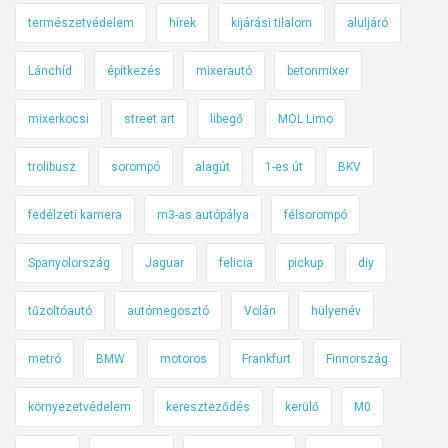
természetvédelem
hírek
kijárási tilalom
aluljáró
Lánchíd
építkezés
mixerautó
betonmixer
mixerkocsi
street art
libegő
MOL Limo
trolibusz
sorompó
alagút
1-es út
BKV
fedélzeti kamera
m3-as autópálya
félsorompó
Spanyolország
Jaguar
felicia
pickup
diy
tűzoltóautó
autómegosztó
Volán
hülyenév
metró
BMW
motoros
Frankfurt
Finnország
környezetvédelem
kereszteződés
kerülő
M0