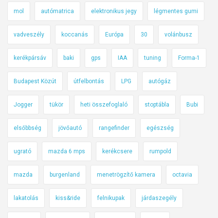
mol
autómatrica
elektronikus jegy
légmentes gumi
vadveszély
koccanás
Európa
30
volánbusz
kerékpársáv
baki
gps
IAA
tuning
Forma-1
Budapest Közút
útfelbontás
LPG
autógáz
Jogger
tükör
heti összefoglaló
stoptábla
Bubi
elsőbbség
jövőautó
rangefinder
egészség
ugrató
mazda 6 mps
kerékcsere
rumpold
mazda
burgenland
menetrögzítő kamera
octavia
lakatolás
kiss&ride
felnikupak
járdaszegély