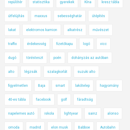
repülőtér
statisztika
gyerekek
Kína
kresz tábla
útfelújítás
maxxus
sebességhatár
útépítés
lakat
elektromos kamion
alkatrész
művészet
traffix
érdekesség
fizetőkapu
logó
vicc
dugó
törésteszt
poén
dohányzás az autóban
alto
légzsák
szalagkorlát
suzuki alto
figyelmetlen
Baja
smart
lakótelep
hagyomány
40-es tábla
facebook
golf
fáradtság
napelemes autó
iskola
lightyear
sainz
alonso
omoda
madrid
elon musk
Babboe
Autobahn