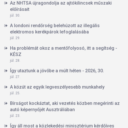
Az NHTSA újragondolja az ajtókilincsek műszaki
előírásait
júl. 30.
A londoni rendőrség belehúzott az illegális
elektromos kerékpárok lefoglalásába
júl. 29.
Ha problémát okoz a mentőfolyosó, itt a segítség -
KÉSZ
júl. 28.
Így utaztunk a jövőbe a múlt héten - 2026, 30.
júl. 27.
A közút az egyik legveszélyesebb munkahely
júl. 25.
Bírságot kockáztat, aki vezetés közben megérinti az
autó képernyőjét Ausztráliában
júl. 23.
Így áll most a közlekedési minisztérium kérdőíves