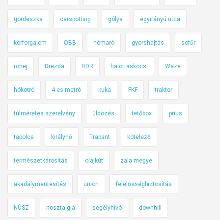
gördeszka
carspotting
gólya
egyirányú utca
körforgalom
OBB
hómaró
gyorshajtás
sofőr
röhej
Drezda
DDR
halottaskocsi
Waze
hókotró
4-es metró
kuka
FKF
traktor
túlméretes szerelvény
üldözés
tetőbox
prius
tapolca
királynő
Trabant
kötelező
természetkárosítás
olajkút
zala megye
akadálymentesítés
union
felelősségbiztosítás
NÚSZ
nosztalgia
segélyhívó
downhill