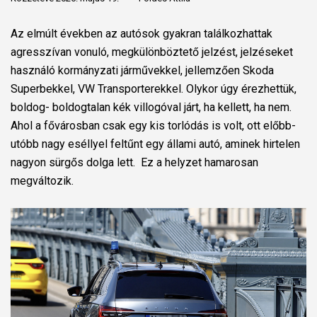
Az elmúlt években az autósok gyakran találkozhattak
agresszívan vonuló, megkülönböztető jelzést, jelzéseket
használó kormányzati járművekkel, jellemzően Skoda
Superbekkel, VW Transporterekkel. Olykor úgy érezhettük,
boldog- boldogtalan kék villogóval járt, ha kellett, ha nem.
Ahol a fővárosban csak egy kis torlódás is volt, ott előbb-
utóbb nagy eséllyel feltűnt egy állami autó, aminek hirtelen
nagyon sürgős dolga lett. Ez a helyzet hamarosan
megváltozik.