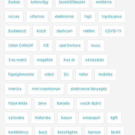
Barkas
kelenvölgy
büntetőfékezés
embléma
vicces
villamos
elektromos
hajó
toyota prius
Budakeszi
közút
dashcam
reklám
COVID-19
Urban Collëctif
ICE
opel frontera
Isuzu
3-as metró
megállás
4-es út
sávlezárás
főpolgármester
videó
EU
tréler
hirdetés
matrica
mini countryman
elektromos bányagép
hülye kiírás
zene
Kanada
vasúti átjáró
szlovákia
Hollandia
kaiyun
avtoexport
kgfb
kerékbilincs
busz
közvilágítás
kamion
bicikli