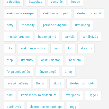
szigorítás
biztosítás
vontatás
furgon
elektromos kerékpár
elektromos moped
elektromos repülő
pötty
mooncity
porsche hungária
útminőség
mini körforgalom
haszonjármű
parkoló
túltáblázás
juke
elektromos motor
drón
lpö
akasztó
stop
utánfutó
abszurdisztán
napelem
forgalomlassítás
fénysorompó
Chery
levegőminőség
Berlin
rekord
elektromos tricikli
ékm
közlekedési minisztérium
lázár jános
Tiggo 7
autónevek
elektromos vontatóhajó
togg