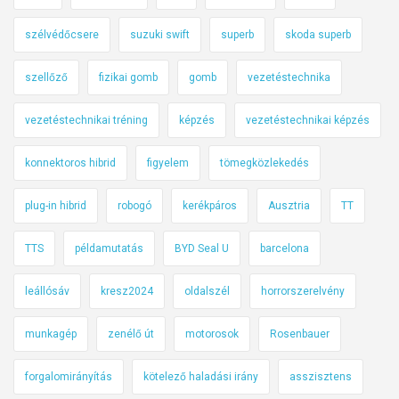
szélvédőcsere
suzuki swift
superb
skoda superb
szellőző
fizikai gomb
gomb
vezetéstechnika
vezetéstechnikai tréning
képzés
vezetéstechnikai képzés
konnektoros hibrid
figyelem
tömegközlekedés
plug-in hibrid
robogó
kerékpáros
Ausztria
TT
TTS
példamutatás
BYD Seal U
barcelona
leállósáv
kresz2024
oldalszél
horrorszerelvény
munkagép
zenélő út
motorosok
Rosenbauer
forgalomirányítás
kötelező haladási irány
asszisztens