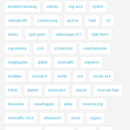
követési távolság
elalvás
régi autó
kijelző
villanybicikli
Csehország
prizma
Opel
CD
lemez
nyári gumi
volkswagen id.7
Opel Astra
jogosítvány
izzó
izzókészlet
meghibásodás
megfigyelés
plakát
intertraffic
olajteknő
lerobban
ramcatch
korlát
sx4
suzuki sx4
felirat
plakett
katalizátor
utazás
műszaki hiba
besorolás
sávelfogyás
poller
terelőoszlop
intertraffic 2024
villanyautó
olcsó
ingyen