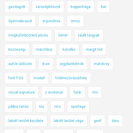
gazdagrét
városépítészet
koppenhága
fiat
Gyermekvasút
ergonómia
omsz
megkülönböztető jelzés
bérlet
talált tárgyak
közösségi
matchbox
kolodko
margit híd
autós üldözés
8-as
jegybankelnök
matolcsy
ford f150
modell
hódmezővásárhely
visual signature
c evolution
futár
ctis
jobbra tartás
kia
niro
sportage
lakott terület kezdete
lakott terület vége
genf
daru