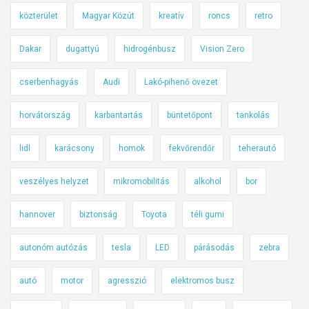
közterület
Magyar Közút
kreatív
roncs
retro
Dakar
dugattyú
hidrogénbusz
Vision Zero
cserbenhagyás
Audi
Lakó-pihenő övezet
horvátország
karbantartás
büntetőpont
tankolás
lidl
karácsony
homok
fekvőrendőr
teherautó
veszélyes helyzet
mikromobilitás
alkohol
bor
hannover
biztonság
Toyota
téli gumi
autonóm autózás
tesla
LED
párásodás
zebra
autó
motor
agresszió
elektromos busz