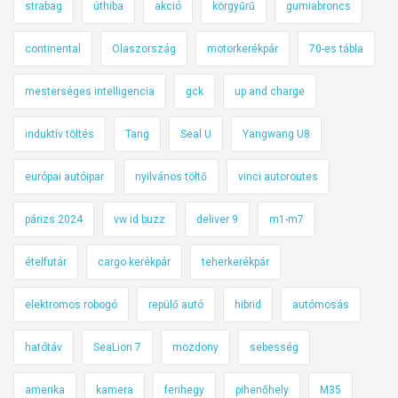
strabag
úthiba
akció
körgyűrű
gumiabroncs
continental
Olaszország
motorkerékpár
70-es tábla
mesterséges intelligencia
gck
up and charge
induktív töltés
Tang
Seal U
Yangwang U8
európai autóipar
nyilvános töltő
vinci autoroutes
párizs 2024
vw id buzz
deliver 9
m1-m7
ételfutár
cargo kerékpár
teherkerékpár
elektromos robogó
repülő autó
hibrid
autómosás
hatótáv
SeaLion 7
mozdony
sebesség
amerika
kamera
ferihegy
pihenőhely
M35