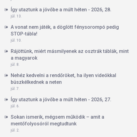
Így utaztunk a jövőbe a múlt héten - 2026, 28.
júl. 13.
A vonat nem játék, a döglött fénysorompó pedig
STOP-tábla!
júl. 10.
Rájöttünk, miért másmilyenek az osztrák táblák, mint
a magyarok
júl. 8.
Nehéz kedvelni a rendőröket, ha ilyen videókkal
büszkélkednek a neten
júl. 7.
Így utaztunk a jövőbe a múlt héten - 2026, 27.
júl. 6.
Sokan ismerik, mégsem működik – amit a
mentőfolyosóról megtudtunk
júl. 2.