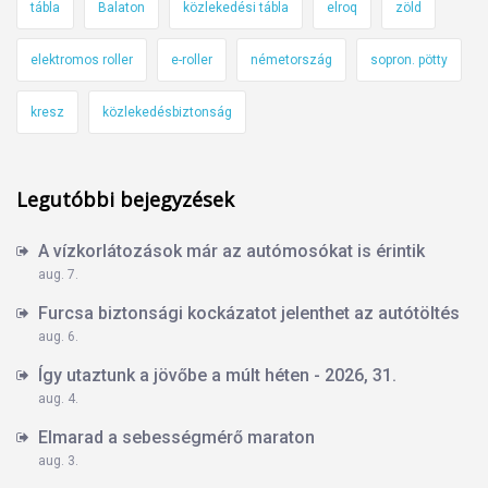
tábla
Balaton
közlekedési tábla
elroq
zöld
elektromos roller
e-roller
németország
sopron. pötty
kresz
közlekedésbiztonság
Legutóbbi bejegyzések
A vízkorlátozások már az autómosókat is érintik
aug. 7.
Furcsa biztonsági kockázatot jelenthet az autótöltés
aug. 6.
Így utaztunk a jövőbe a múlt héten - 2026, 31.
aug. 4.
Elmarad a sebességmérő maraton
aug. 3.