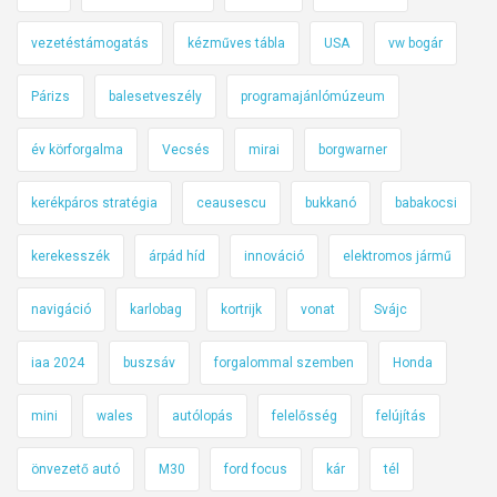
vezetéstámogatás
kézműves tábla
USA
vw bogár
Párizs
balesetveszély
programajánlómúzeum
év körforgalma
Vecsés
mirai
borgwarner
kerékpáros stratégia
ceausescu
bukkanó
babakocsi
kerekesszék
árpád híd
innováció
elektromos jármű
navigáció
karlobag
kortrijk
vonat
Svájc
iaa 2024
buszsáv
forgalommal szemben
Honda
mini
wales
autólopás
felelősség
felújítás
önvezető autó
M30
ford focus
kár
tél