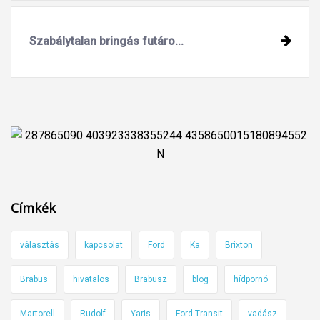
Szabálytalan bringás futáro...
Címkék
választás
kapcsolat
Ford
Ka
Brixton
Brabus
hivatalos
Brabusz
blog
hídpornó
Martorell
Rudolf
Yaris
Ford Transit
vadász