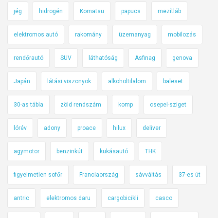
jég
hidrogén
Komatsu
papucs
mezítláb
elektromos autó
rakomány
üzemanyag
mobilozás
rendőrautó
SUV
láthatóság
Asfinag
genova
Japán
látási viszonyok
alkoholtilalom
baleset
30-as tábla
zöld rendszám
komp
csepel-sziget
lórév
adony
proace
hilux
deliver
agymotor
benzinkút
kukásautó
THK
figyelmetlen sofőr
Franciaország
sávváltás
37-es út
antric
elektromos daru
cargobicikli
casco