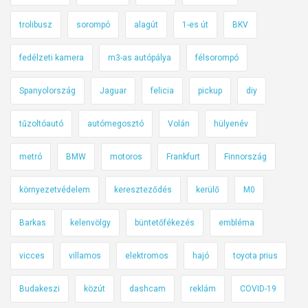
n
o
trolibusz
sorompó
alagút
1-es út
BKV
s
r
fedélzeti kamera
m3-as autópálya
félsorompó
ó
Spanyolország
Jaguar
felicia
pickup
diy
l
k
tűzoltóautó
autómegosztó
Volán
hülyenév
é
s
metró
BMW
motoros
Frankfurt
Finnország
z
ü
környezetvédelem
kereszteződés
kerülő
M0
l
t
Barkas
kelenvölgy
büntetőfékezés
embléma
v
i
vicces
villamos
elektromos
hajó
toyota prius
d
Budakeszi
közút
dashcam
reklám
COVID-19
e