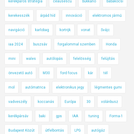
kerékpáros stratégia
ceausescu
bukkanó
babakocsi
kerekesszék
árpád híd
innováció
elektromos jármű
navigáció
karlobag
kortrijk
vonat
Svájc
iaa 2024
buszsáv
forgalommal szemben
Honda
mini
wales
autólopás
felelősség
felújítás
önvezető autó
M30
ford focus
kár
tél
mol
autómatrica
elektronikus jegy
légmentes gumi
vadveszély
koccanás
Európa
30
volánbusz
kerékpársáv
baki
gps
IAA
tuning
Forma-1
Budapest Közút
útfelbontás
LPG
autógáz