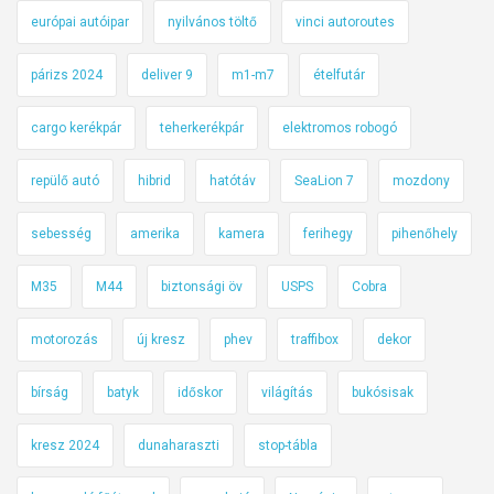
európai autóipar
nyilvános töltő
vinci autoroutes
párizs 2024
deliver 9
m1-m7
ételfutár
cargo kerékpár
teherkerékpár
elektromos robogó
repülő autó
hibrid
hatótáv
SeaLion 7
mozdony
sebesség
amerika
kamera
ferihegy
pihenőhely
M35
M44
biztonsági öv
USPS
Cobra
motorozás
új kresz
phev
traffibox
dekor
bírság
batyk
időskor
világítás
bukósisak
kresz 2024
dunaharaszti
stop-tábla