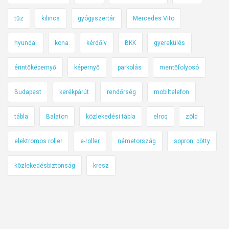
tűz
kilincs
gyógyszertár
Mercedes Vito
hyundai
kona
kérdőív
BKK
gyerekülés
érintőképernyő
képernyő
parkolás
mentőfolyosó
Budapest
kerékpárút
rendőrség
mobiltelefon
tábla
Balaton
közlekedési tábla
elroq
zöld
elektromos roller
e-roller
németország
sopron. pötty
közlekedésbiztonság
kresz