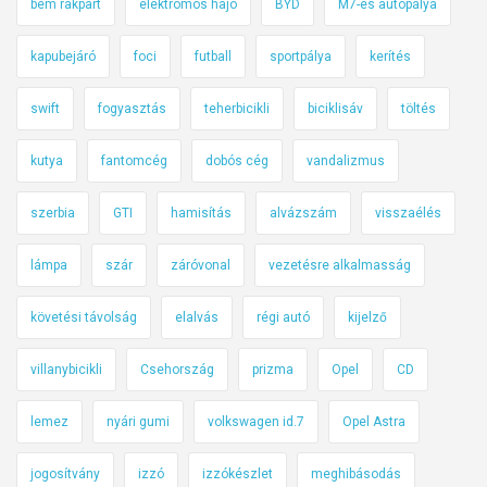
bem rakpart
elektromos hajó
BYD
M7-es autópálya
kapubejáró
foci
futball
sportpálya
kerítés
swift
fogyasztás
teherbicikli
biciklisáv
töltés
kutya
fantomcég
dobós cég
vandalizmus
szerbia
GTI
hamisítás
alvázszám
visszaélés
lámpa
szár
záróvonal
vezetésre alkalmasság
követési távolság
elalvás
régi autó
kijelző
villanybicikli
Csehország
prizma
Opel
CD
lemez
nyári gumi
volkswagen id.7
Opel Astra
jogosítvány
izzó
izzókészlet
meghibásodás