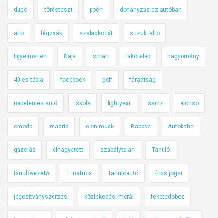
dugó
törésteszt
poén
dohányzás az autóban
alto
légzsák
szalagkorlát
suzuki alto
figyelmetlen
Baja
smart
lakótelep
hagyomány
40-es tábla
facebook
golf
fáradtság
napelemes autó
iskola
lightyear
sainz
alonso
omoda
madrid
elon musk
Babboe
Autobahn
gázolás
elhagyatott
szabálytalan
Tanuló
tanulóvezető
T matrica
tanulóautó
friss jogsi
jogosítványszerzés
közlekedési morál
feketedoboz