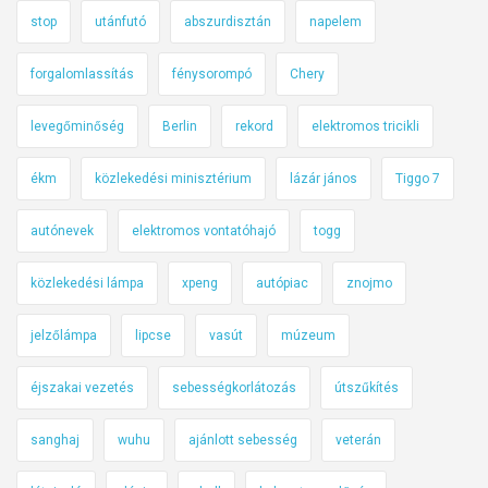
stop
utánfutó
abszurdisztán
napelem
forgalomlassítás
fénysorompó
Chery
levegőminőség
Berlin
rekord
elektromos tricikli
ékm
közlekedési minisztérium
lázár jános
Tiggo 7
autónevek
elektromos vontatóhajó
togg
közlekedési lámpa
xpeng
autópiac
znojmo
jelzőlámpa
lipcse
vasút
múzeum
éjszakai vezetés
sebességkorlátozás
útszűkítés
sanghaj
wuhu
ajánlott sebesség
veterán