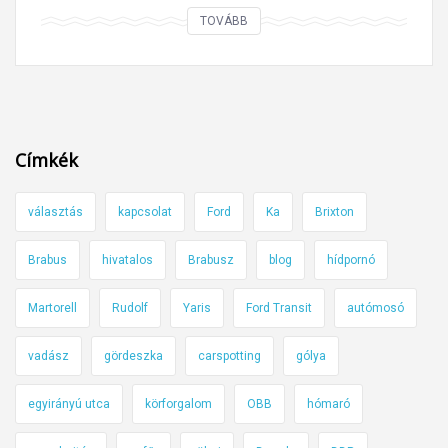
S
TOVÁBB
z
a
k
m
a
Címkék
i
á
választás
kapcsolat
Ford
Ka
Brixton
r
t
Brabus
hivatalos
Brabusz
blog
hídpornó
a
l
Martorell
Rudolf
Yaris
Ford Transit
autómosó
o
m
vadász
gördeszka
carspotting
gólya
:
egyirányú utca
körforgalom
OBB
hómaró
s
z