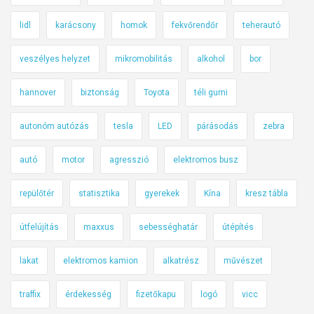
lidl
karácsony
homok
fekvőrendőr
teherautó
veszélyes helyzet
mikromobilitás
alkohol
bor
hannover
biztonság
Toyota
téli gumi
autonóm autózás
tesla
LED
párásodás
zebra
autó
motor
agresszió
elektromos busz
repülőtér
statisztika
gyerekek
Kína
kresz tábla
útfelújítás
maxxus
sebességhatár
útépítés
lakat
elektromos kamion
alkatrész
művészet
traffix
érdekesség
fizetőkapu
logó
vicc