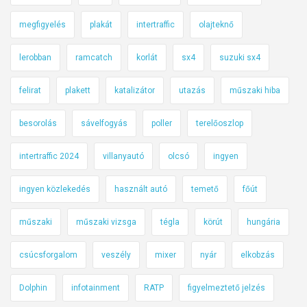
megfigyelés
plakát
intertraffic
olajteknő
lerobban
ramcatch
korlát
sx4
suzuki sx4
felirat
plakett
katalizátor
utazás
műszaki hiba
besorolás
sávelfogyás
poller
terelőoszlop
intertraffic 2024
villanyautó
olcsó
ingyen
ingyen közlekedés
használt autó
temető
főút
műszaki
műszaki vizsga
tégla
körút
hungária
csúcsforgalom
veszély
mixer
nyár
elkobzás
Dolphin
infotainment
RATP
figyelmeztető jelzés