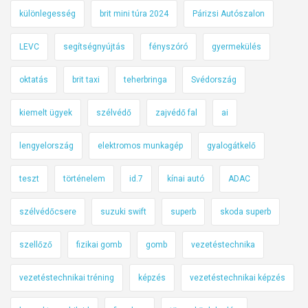
különlegesség
brit mini túra 2024
Párizsi Autószalon
LEVC
segítségnyújtás
fényszóró
gyermekülés
oktatás
brit taxi
teherbringa
Svédország
kiemelt ügyek
szélvédő
zajvédő fal
ai
lengyelország
elektromos munkagép
gyalogátkelő
teszt
történelem
id.7
kínai autó
ADAC
szélvédőcsere
suzuki swift
superb
skoda superb
szellőző
fizikai gomb
gomb
vezetéstechnika
vezetéstechnikai tréning
képzés
vezetéstechnikai képzés