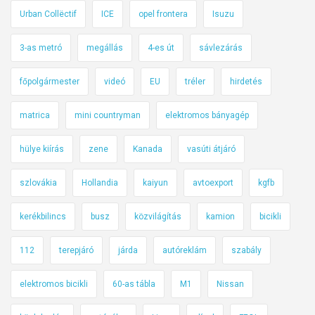
ó
Urban Collëctif
ICE
opel frontera
Isuzu
n
3-as metró
megállás
4-es út
sávlezárás
főpolgármester
videó
EU
tréler
hirdetés
matrica
mini countryman
elektromos bányagép
hülye kiírás
zene
Kanada
vasúti átjáró
szlovákia
Hollandia
kaiyun
avtoexport
kgfb
kerékbilincs
busz
közvilágítás
kamion
bicikli
112
terepjáró
járda
autóreklám
szabály
elektromos bicikli
60-as tábla
M1
Nissan