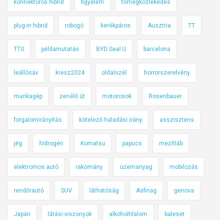
konnektoros hibrid
figyelem
tömegközlekedés
plug-in hibrid
robogó
kerékpáros
Ausztria
TT
TTS
példamutatás
BYD Seal U
barcelona
leállósáv
kresz2024
oldalszél
horrorszerelvény
munkagép
zenélő út
motorosok
Rosenbauer
forgalomirányítás
kötelező haladási irány
asszisztens
jég
hidrogén
Komatsu
papucs
mezítláb
elektromos autó
rakomány
üzemanyag
mobilozás
rendőrautó
SUV
láthatóság
Asfinag
genova
Japán
látási viszonyok
alkoholtilalom
baleset