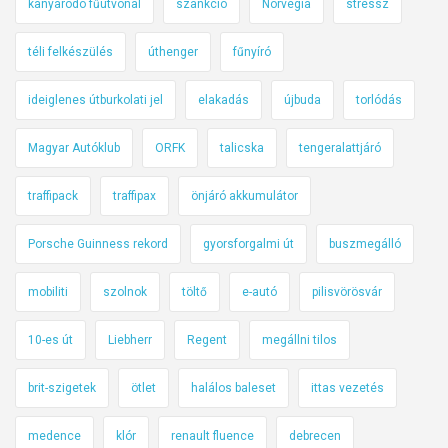
kanyarodó fűútvonal
szankció
Norvégia
stressz
téli felkészülés
úthenger
fűnyíró
ideiglenes útburkolati jel
elakadás
újbuda
torlódás
Magyar Autóklub
ORFK
talicska
tengeralattjáró
traffipack
traffipax
önjáró akkumulátor
Porsche Guinness rekord
gyorsforgalmi út
buszmegálló
mobiliti
szolnok
töltő
e-autó
pilisvörösvár
10-es út
Liebherr
Regent
megállni tilos
brit-szigetek
ötlet
halálos baleset
ittas vezetés
medence
klór
renault fluence
debrecen