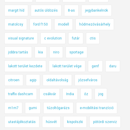
margit híd
autós üldözés
8-as
jegybankelnök
matolcsy
ford f150
modell
hódmezővásárhely
visual signature
c evolution
futár
ctis
jobbra tartás
kia
niro
sportage
lakott terület kezdete
lakott terület vége
genf
daru
citroen
agip
oldaltávolság
józsefváros
traffix dashcam
csákvár
India
őz
jog
m1m7
gumi
tűzoltógarázs
e-mobilitási tranzíció
utastájékoztatás
húsvét
kispolszki
pötördi szerviz