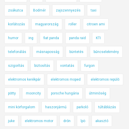
zsákutca
Bodmér
zajszennyezés
taxi
korlátozás
magyarország
roller
citroen ami
humor
ing
fiat panda
panda raid
KTI
telefonálás
másnaposság
büntetés
bűncselekmény
szigorítás
biztosítás
vontatás
furgon
elektromos kerékpár
elektromos moped
elektromos repülő
pötty
mooncity
porsche hungária
útminőség
mini körforgalom
haszonjármű
parkoló
túltáblázás
juke
elektromos motor
drón
lpö
akasztó