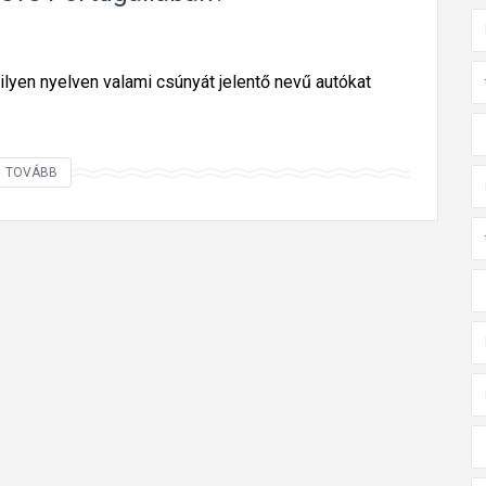
ilyen nyelven valami csúnyát jelentő nevű autókat
M
TOVÁBB
i
é
r
t
K
a
u
a
i
a
H