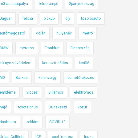
m3-as autópálya
félsorompó
Spanyolország
Jaguar
felicia
pickup
diy
tűzoltóautó
autómegosztó
Volán
hülyenév
metró
BMW
motoros
Frankfurt
Finnország
környezetvédelem
kereszteződés
kerülő
M0
Barkas
kelenvölgy
büntetőfékezés
embléma
vicces
villamos
elektromos
hajó
toyota prius
Budakeszi
közút
dashcam
reklám
COVID-19
Urban Collëctif
ICE
opel frontera
Isuzu