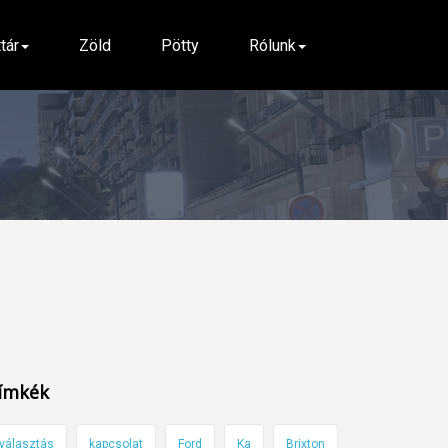
ttár
Zöld
Pötty
Rólunk
ímkék
választás
kapcsolat
Ford
Ka
Brixton