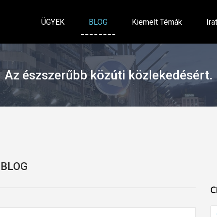
ÜGYEK
BLOG
Kiemelt Témák
Ira
Az észszerűbb közúti közlekedésért.
BLOG
C