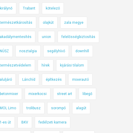
királynő
Trabant
kötelező
természetkárosítás
olajkút
zala megye
akadálymentesítés
union
felelősségbiztosítás
NÚSZ
nosztalgia
segélyhívó
downhill
természetvédelem
hírek
kijárási tilalom
aluljáró
Lánchíd
építkezés
mixerautó
betonmixer
mixerkocsi
street art
libegő
MOL Limo
trolibusz
sorompó
alagút
1-es út
BKV
fedélzeti kamera