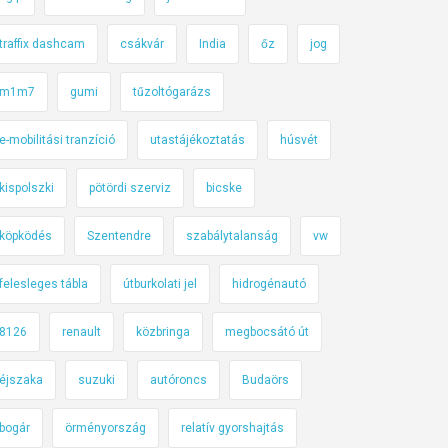
traffix dashcam
csákvár
India
őz
jog
m1m7
gumi
tűzoltógarázs
e-mobilitási tranzíció
utastájékoztatás
húsvét
kispolszki
pötördi szerviz
bicske
köpködés
Szentendre
szabálytalanság
vw
felesleges tábla
útburkolati jel
hidrogénautó
8126
renault
közbringa
megbocsátó út
éjszaka
suzuki
autóroncs
Budaörs
bogár
örményország
relatív gyorshajtás