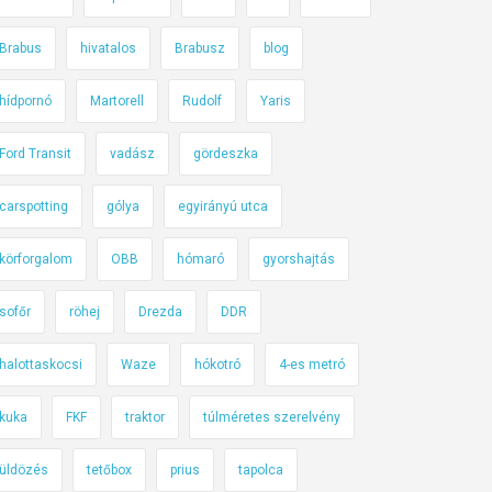
Brabus
hivatalos
Brabusz
blog
hídpornó
Martorell
Rudolf
Yaris
Ford Transit
vadász
gördeszka
carspotting
gólya
egyirányú utca
körforgalom
OBB
hómaró
gyorshajtás
sofőr
röhej
Drezda
DDR
halottaskocsi
Waze
hókotró
4-es metró
kuka
FKF
traktor
túlméretes szerelvény
üldözés
tetőbox
prius
tapolca