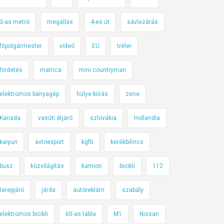
3-as metró
megállás
4-es út
sávlezárás
főpolgármester
videó
EU
tréler
hirdetés
matrica
mini countryman
elektromos bányagép
hülye kiírás
zene
Kanada
vasúti átjáró
szlovákia
Hollandia
kaiyun
avtoexport
kgfb
kerékbilincs
busz
közvilágítás
kamion
bicikli
112
terepjáró
járda
autóreklám
szabály
elektromos bicikli
60-as tábla
M1
Nissan