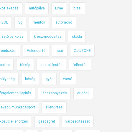
közlekedés
autópálya
Lime
dízel
FEOL
5g
mentők
autómosó
fizető parkolás
kresz-módosítás
skoda
rendszám
Velencei-tó
hoax
ZalaZONE
online
térkép
aszfaltfestés
felfestés
hülyeség
hőség
győr
varsó
forgalomcsillapítás
légszennyezés
dugódíj
levegő munkacsoport
ellenőrzés
közúti ellenőrzés
gazdagrét
városépítészet