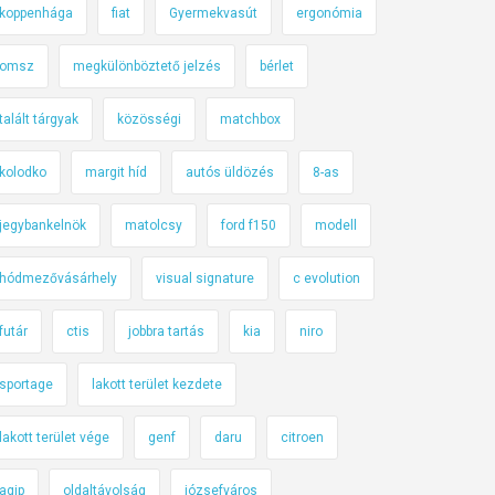
koppenhága
fiat
Gyermekvasút
ergonómia
omsz
megkülönböztető jelzés
bérlet
talált tárgyak
közösségi
matchbox
kolodko
margit híd
autós üldözés
8-as
jegybankelnök
matolcsy
ford f150
modell
hódmezővásárhely
visual signature
c evolution
futár
ctis
jobbra tartás
kia
niro
sportage
lakott terület kezdete
lakott terület vége
genf
daru
citroen
agip
oldaltávolság
józsefváros