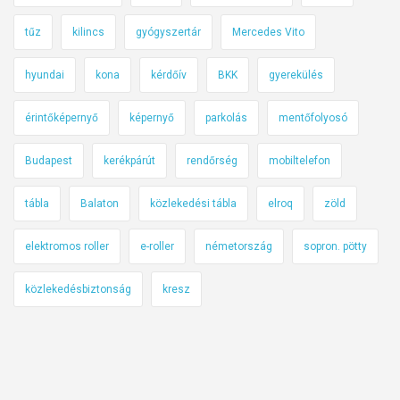
tűz
kilincs
gyógyszertár
Mercedes Vito
hyundai
kona
kérdőív
BKK
gyerekülés
érintőképernyő
képernyő
parkolás
mentőfolyosó
Budapest
kerékpárút
rendőrség
mobiltelefon
tábla
Balaton
közlekedési tábla
elroq
zöld
elektromos roller
e-roller
németország
sopron. pötty
közlekedésbiztonság
kresz