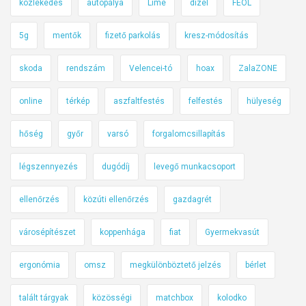
közlekedés
autópálya
Lime
dízel
FEOL
5g
mentők
fizető parkolás
kresz-módosítás
skoda
rendszám
Velencei-tó
hoax
ZalaZONE
online
térkép
aszfaltfestés
felfestés
hülyeség
hőség
győr
varsó
forgalomcsillapítás
légszennyezés
dugódíj
levegő munkacsoport
ellenőrzés
közúti ellenőrzés
gazdagrét
városépítészet
koppenhága
fiat
Gyermekvasút
ergonómia
omsz
megkülönböztető jelzés
bérlet
talált tárgyak
közösségi
matchbox
kolodko