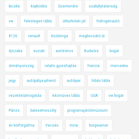
bicske
köpködés
Szentendre
szabálytalanság
vw
felesleges tábla
útburkolati jel
hidrogénautó
8126
renault
közbringa
megbocsátó út
éjszaka
suzuki
autóroncs
Budaörs
bogár
örményország
relatív gyorshajtás
francia
mercedes
jegy
autópálya-pihenő
autóipar
hibás tábla
vezetéstámogatás
kézműves tábla
USA
vw bogár
Párizs
balesetveszély
programajánlómúzeum
év körforgalma
Vecsés
mirai
borgwarner