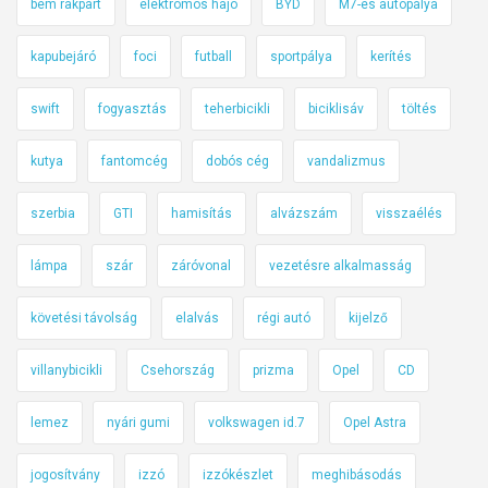
bem rakpart
elektromos hajó
BYD
M7-es autópálya
kapubejáró
foci
futball
sportpálya
kerítés
swift
fogyasztás
teherbicikli
biciklisáv
töltés
kutya
fantomcég
dobós cég
vandalizmus
szerbia
GTI
hamisítás
alvázszám
visszaélés
lámpa
szár
záróvonal
vezetésre alkalmasság
követési távolság
elalvás
régi autó
kijelző
villanybicikli
Csehország
prizma
Opel
CD
lemez
nyári gumi
volkswagen id.7
Opel Astra
jogosítvány
izzó
izzókészlet
meghibásodás