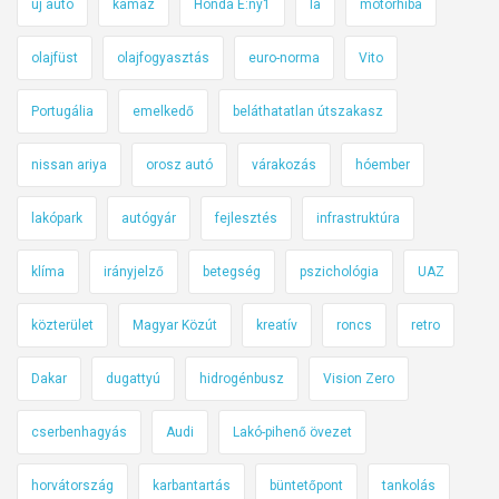
új autó
kamaz
Honda E:ny1
la
motorhiba
olajfüst
olajfogyasztás
euro-norma
Vito
Portugália
emelkedő
beláthatatlan útszakasz
nissan ariya
orosz autó
várakozás
hóember
lakópark
autógyár
fejlesztés
infrastruktúra
klíma
irányjelző
betegség
pszichológia
UAZ
közterület
Magyar Közút
kreatív
roncs
retro
Dakar
dugattyú
hidrogénbusz
Vision Zero
cserbenhagyás
Audi
Lakó-pihenő övezet
horvátország
karbantartás
büntetőpont
tankolás