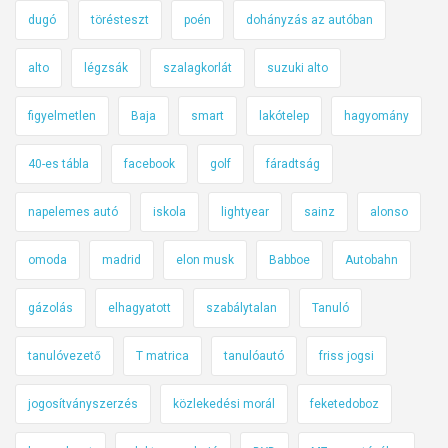
dugó
törésteszt
poén
dohányzás az autóban
alto
légzsák
szalagkorlát
suzuki alto
figyelmetlen
Baja
smart
lakótelep
hagyomány
40-es tábla
facebook
golf
fáradtság
napelemes autó
iskola
lightyear
sainz
alonso
omoda
madrid
elon musk
Babboe
Autobahn
gázolás
elhagyatott
szabálytalan
Tanuló
tanulóvezető
T matrica
tanulóautó
friss jogsi
jogosítványszerzés
közlekedési morál
feketedoboz