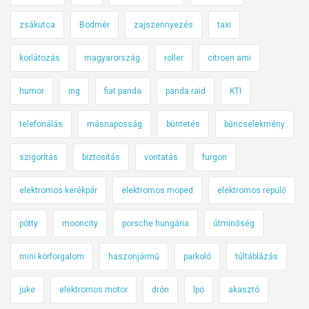
zsákutca
Bodmér
zajszennyezés
taxi
korlátozás
magyarország
roller
citroen ami
humor
ing
fiat panda
panda raid
KTI
telefonálás
másnaposság
büntetés
bűncselekmény
szigorítás
biztosítás
vontatás
furgon
elektromos kerékpár
elektromos moped
elektromos repülő
pötty
mooncity
porsche hungária
útminőség
mini körforgalom
haszonjármű
parkoló
túltáblázás
juke
elektromos motor
drón
lpö
akasztó