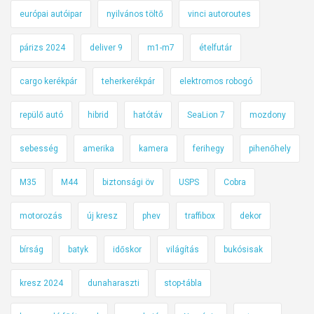
európai autóipar
nyilvános töltő
vinci autoroutes
párizs 2024
deliver 9
m1-m7
ételfutár
cargo kerékpár
teherkerékpár
elektromos robogó
repülő autó
hibrid
hatótáv
SeaLion 7
mozdony
sebesség
amerika
kamera
ferihegy
pihenőhely
M35
M44
biztonsági öv
USPS
Cobra
motorozás
új kresz
phev
traffibox
dekor
bírság
batyk
időskor
világítás
bukósisak
kresz 2024
dunaharaszti
stop-tábla