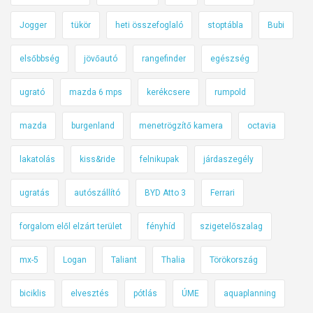
Jogger
tükör
heti összefoglaló
stoptábla
Bubi
elsőbbség
jövőautó
rangefinder
egészség
ugrató
mazda 6 mps
kerékcsere
rumpold
mazda
burgenland
menetrögzítő kamera
octavia
lakatolás
kiss&ride
felnikupak
járdaszegély
ugratás
autószállító
BYD Atto 3
Ferrari
forgalom elől elzárt terület
fényhíd
szigetelőszalag
mx-5
Logan
Taliant
Thalia
Törökország
biciklis
elvesztés
pótlás
ÚME
aquaplanning