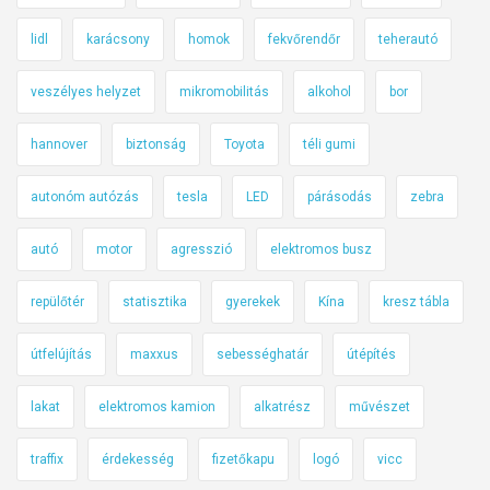
lidl
karácsony
homok
fekvőrendőr
teherautó
veszélyes helyzet
mikromobilitás
alkohol
bor
hannover
biztonság
Toyota
téli gumi
autonóm autózás
tesla
LED
párásodás
zebra
autó
motor
agresszió
elektromos busz
repülőtér
statisztika
gyerekek
Kína
kresz tábla
útfelújítás
maxxus
sebességhatár
útépítés
lakat
elektromos kamion
alkatrész
művészet
traffix
érdekesség
fizetőkapu
logó
vicc