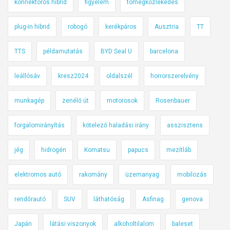
konnektoros hibrid
figyelem
tömegközlekedés
plug-in hibrid
robogó
kerékpáros
Ausztria
TT
TTS
példamutatás
BYD Seal U
barcelona
leállósáv
kresz2024
oldalszél
horrorszerelvény
munkagép
zenélő út
motorosok
Rosenbauer
forgalomirányítás
kötelező haladási irány
asszisztens
jég
hidrogén
Komatsu
papucs
mezítláb
elektromos autó
rakomány
üzemanyag
mobilozás
rendőrautó
SUV
láthatóság
Asfinag
genova
Japán
látási viszonyok
alkoholtilalom
baleset