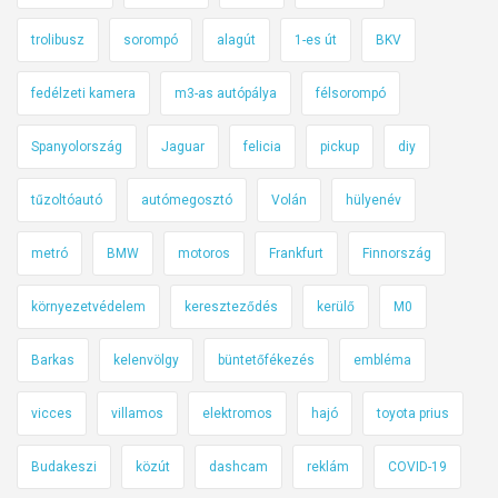
u
t
trolibusz
sorompó
alagút
1-es út
BKV
a
t
fedélzeti kamera
m3-as autópálya
félsorompó
j
Spanyolország
Jaguar
felicia
pickup
diy
u
k
tűzoltóautó
autómegosztó
Volán
hülyenév
.
metró
BMW
motoros
Frankfurt
Finnország
környezetvédelem
kereszteződés
kerülő
M0
Barkas
kelenvölgy
büntetőfékezés
embléma
vicces
villamos
elektromos
hajó
toyota prius
Budakeszi
közút
dashcam
reklám
COVID-19