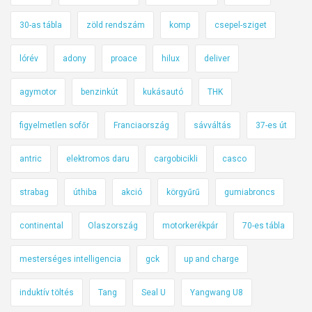
30-as tábla
zöld rendszám
komp
csepel-sziget
lórév
adony
proace
hilux
deliver
agymotor
benzinkút
kukásautó
THK
figyelmetlen sofőr
Franciaország
sávváltás
37-es út
antric
elektromos daru
cargobicikli
casco
strabag
úthiba
akció
körgyűrű
gumiabroncs
continental
Olaszország
motorkerékpár
70-es tábla
mesterséges intelligencia
gck
up and charge
induktív töltés
Tang
Seal U
Yangwang U8