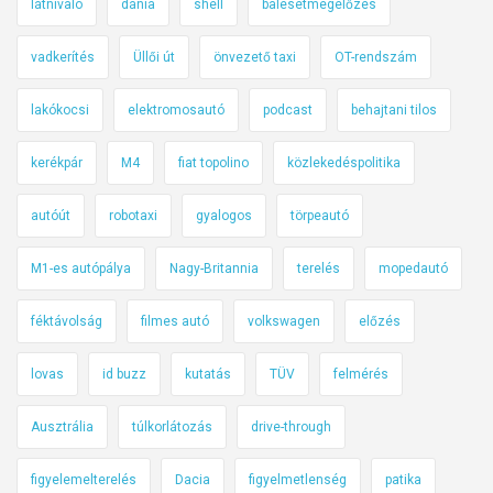
látnivaló
dánia
shell
balesetmegelőzés
vadkerítés
Üllői út
önvezető taxi
OT-rendszám
lakókocsi
elektromosautó
podcast
behajtani tilos
kerékpár
M4
fiat topolino
közlekedéspolitika
autóút
robotaxi
gyalogos
törpeautó
M1-es autópálya
Nagy-Britannia
terelés
mopedautó
féktávolság
filmes autó
volkswagen
előzés
lovas
id buzz
kutatás
TÜV
felmérés
Ausztrália
túlkorlátozás
drive-through
figyelemelterelés
Dacia
figyelmetlenség
patika