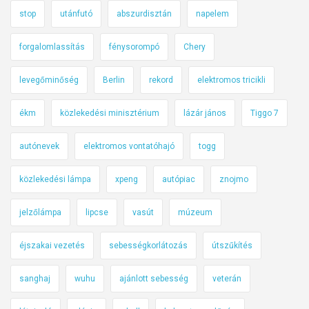
stop
utánfutó
abszurdisztán
napelem
forgalomlassítás
fénysorompó
Chery
levegőminőség
Berlin
rekord
elektromos tricikli
ékm
közlekedési minisztérium
lázár jános
Tiggo 7
autónevek
elektromos vontatóhajó
togg
közlekedési lámpa
xpeng
autópiac
znojmo
jelzőlámpa
lipcse
vasút
múzeum
éjszakai vezetés
sebességkorlátozás
útszűkítés
sanghaj
wuhu
ajánlott sebesség
veterán