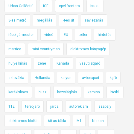
Urban Collëctif
ICE
opel frontera
Isuzu
3-as metró
megállás
4-es út
sávlezárás
főpolgármester
videó
EU
tréler
hirdetés
matrica
mini countryman
elektromos bányagép
hülye kiírás
zene
Kanada
vasúti átjáró
szlovákia
Hollandia
kaiyun
avtoexport
kgfb
kerékbilincs
busz
közvilágítás
kamion
bicikli
112
terepjáró
járda
autóreklám
szabály
elektromos bicikli
60-as tábla
M1
Nissan