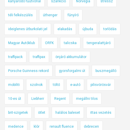
kanyarodó fűútvonal
szankció
Norvégia
stressz
téli felkészülés
úthenger
fűnyíró
ideiglenes útburkolati jel
elakadás
újbuda
torlódás
Magyar Autóklub
ORFK
talicska
tengeralattjáró
traffipack
traffipax
önjáró akkumulátor
Porsche Guinness rekord
gyorsforgalmi út
buszmegálló
mobiliti
szolnok
töltő
e-autó
pilisvörösvár
10-es út
Liebherr
Regent
megállni tilos
brit-szigetek
ötlet
halálos baleset
ittas vezetés
medence
klór
renault fluence
debrecen