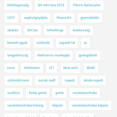
különlegesség
brit mini túra 2024
Párizsi Autószalon
LEVC
segítségnyújtás
fényszóró
gyermekülés
oktatás
brit taxi
teherbringa
Svédország
kiemelt ügyek
szélvédő
zajvédő fal
ai
lengyelország
elektromos munkagép
gyalogátkelő
teszt
történelem
id.7
kínai autó
ADAC
szélvédőcsere
suzuki swift
superb
skoda superb
szellőző
fizikai gomb
gomb
vezetéstechnika
vezetéstechnikai tréning
képzés
vezetéstechnikai képzés