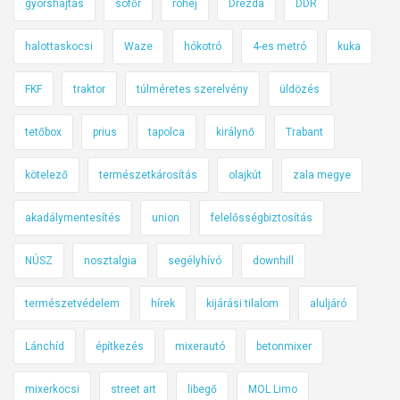
gyorshajtás
sofőr
röhej
Drezda
DDR
h
e
halottaskocsi
Waze
hókotró
4-es metró
kuka
t
m
FKF
traktor
túlméretes szerelvény
üldözés
u
z
tetőbox
prius
tapolca
királynő
Trabant
s
i
kötelező
természetkárosítás
olajkút
zala megye
k
akadálymentesítés
union
felelősségbiztosítás
á
l
NÚSZ
nosztalgia
segélyhívó
downhill
n
i
természetvédelem
hírek
kijárási tilalom
aluljáró
i
s
Lánchíd
építkezés
mixerautó
betonmixer
.
M
mixerkocsi
street art
libegő
MOL Limo