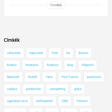
A
TOVÁBB
z
ú
j
B
Y
Címkék
D
A
választás
kapcsolat
Ford
Ka
Brixton
t
t
Brabus
hivatalos
Brabusz
blog
hídpornó
o
3
Martorell
Rudolf
Yaris
Ford Transit
autómosó
-
o
vadász
gördeszka
carspotting
gólya
n
egyirányú utca
körforgalom
OBB
hómaró
l
e