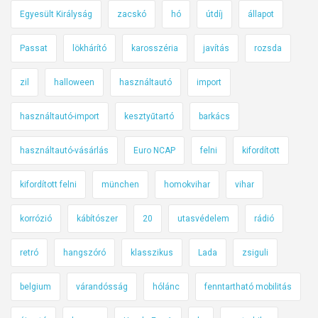
Egyesült Királyság
zacskó
hó
útdíj
állapot
Passat
lökhárító
karosszéria
javítás
rozsda
zil
halloween
használtautó
import
használtautó-import
kesztyűtartó
barkács
használtautó-vásárlás
Euro NCAP
felni
kifordított
kifordított felni
münchen
homokvihar
vihar
korrózió
kábítószer
20
utasvédelem
rádió
retró
hangszóró
klasszikus
Lada
zsiguli
belgium
várandósság
hólánc
fenntartható mobilitás