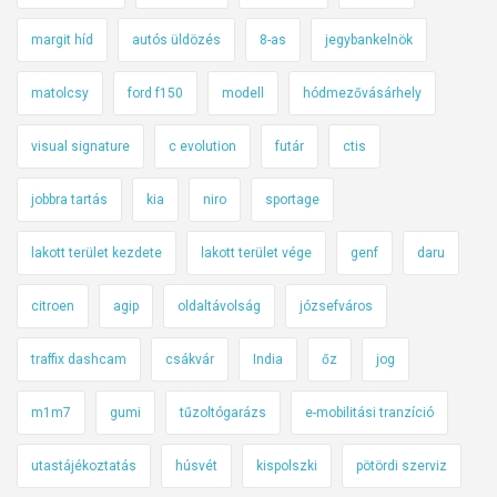
margit híd
autós üldözés
8-as
jegybankelnök
matolcsy
ford f150
modell
hódmezővásárhely
visual signature
c evolution
futár
ctis
jobbra tartás
kia
niro
sportage
lakott terület kezdete
lakott terület vége
genf
daru
citroen
agip
oldaltávolság
józsefváros
traffix dashcam
csákvár
India
őz
jog
m1m7
gumi
tűzoltógarázs
e-mobilitási tranzíció
utastájékoztatás
húsvét
kispolszki
pötördi szerviz