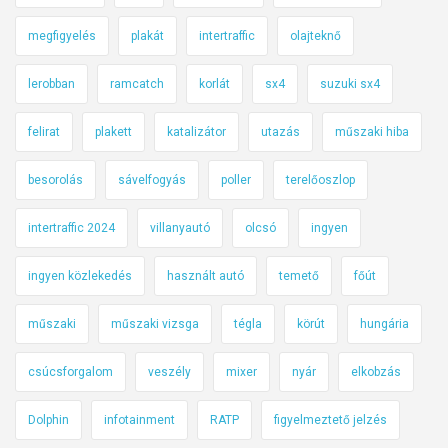
megfigyelés
plakát
intertraffic
olajteknő
lerobban
ramcatch
korlát
sx4
suzuki sx4
felirat
plakett
katalizátor
utazás
műszaki hiba
besorolás
sávelfogyás
poller
terelőoszlop
intertraffic 2024
villanyautó
olcsó
ingyen
ingyen közlekedés
használt autó
temető
főút
műszaki
műszaki vizsga
tégla
körút
hungária
csúcsforgalom
veszély
mixer
nyár
elkobzás
Dolphin
infotainment
RATP
figyelmeztető jelzés