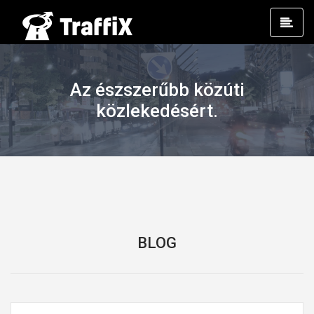
Prim
Men
Az észszerűbb közúti
közlekedésért.
BLOG