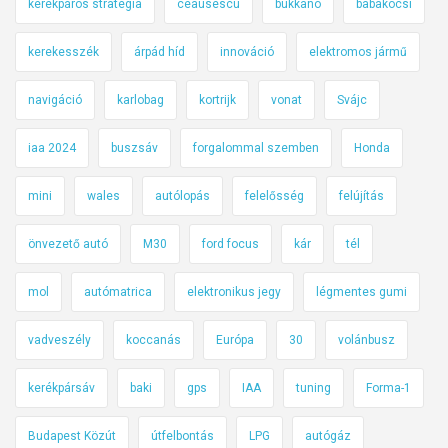
kerékpáros stratégia
ceausescu
bukkanó
babakocsi
kerekesszék
árpád híd
innováció
elektromos jármű
navigáció
karlobag
kortrijk
vonat
Svájc
iaa 2024
buszsáv
forgalommal szemben
Honda
mini
wales
autólopás
felelősség
felújítás
önvezető autó
M30
ford focus
kár
tél
mol
autómatrica
elektronikus jegy
légmentes gumi
vadveszély
koccanás
Európa
30
volánbusz
kerékpársáv
baki
gps
IAA
tuning
Forma-1
Budapest Közút
útfelbontás
LPG
autógáz