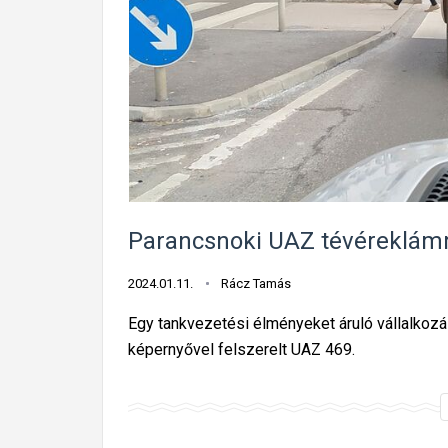
Parancsnoki UAZ tévéreklám
2024.01.11.
Rácz Tamás
Egy tankvezetési élményeket áruló vállalkoz
képernyővel felszerelt UAZ 469.