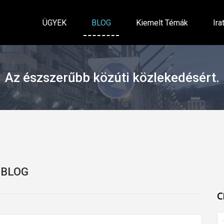
ÜGYEK
BLOG
Kiemelt Témák
Ira
Az észszerűbb közúti közlekedésért.
BLOG
C