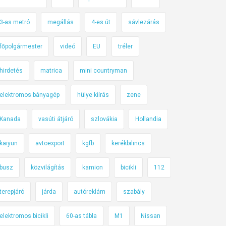
3-as metró
megállás
4-es út
sávlezárás
főpolgármester
videó
EU
tréler
hirdetés
matrica
mini countryman
elektromos bányagép
hülye kiírás
zene
Kanada
vasúti átjáró
szlovákia
Hollandia
kaiyun
avtoexport
kgfb
kerékbilincs
busz
közvilágítás
kamion
bicikli
112
terepjáró
járda
autóreklám
szabály
elektromos bicikli
60-as tábla
M1
Nissan