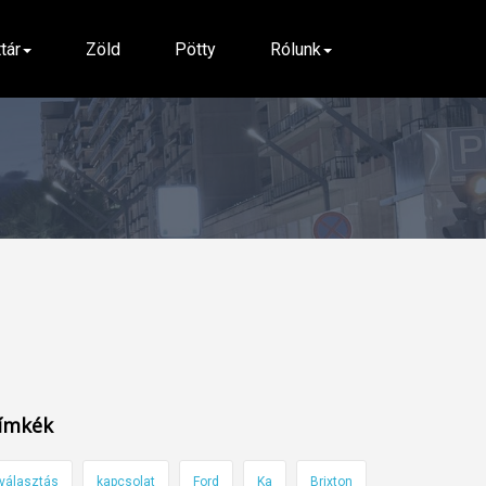
ttár
Zöld
Pötty
Rólunk
ímkék
választás
kapcsolat
Ford
Ka
Brixton