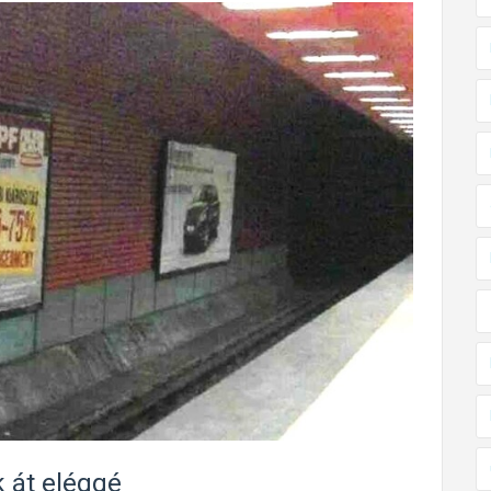
k át eléggé