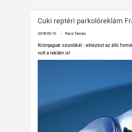
Cuki reptéri parkolóreklám F
2018.05.15.
Rácz Tamás
Krómjaguár szundikál - elnézést az álló formá
volt a reklám is!