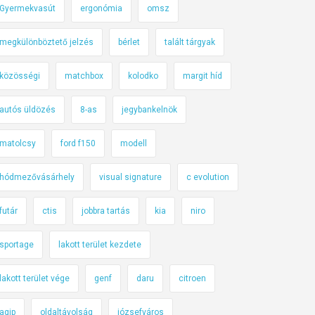
Gyermekvasút
ergonómia
omsz
megkülönböztető jelzés
bérlet
talált tárgyak
közösségi
matchbox
kolodko
margit híd
autós üldözés
8-as
jegybankelnök
matolcsy
ford f150
modell
hódmezővásárhely
visual signature
c evolution
futár
ctis
jobbra tartás
kia
niro
sportage
lakott terület kezdete
lakott terület vége
genf
daru
citroen
agip
oldaltávolság
józsefváros