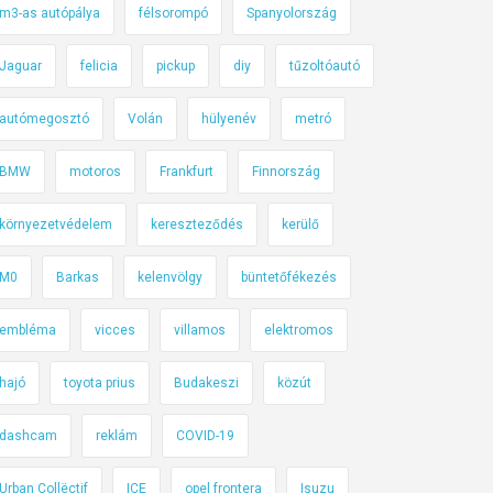
m3-as autópálya
félsorompó
Spanyolország
Jaguar
felicia
pickup
diy
tűzoltóautó
autómegosztó
Volán
hülyenév
metró
BMW
motoros
Frankfurt
Finnország
környezetvédelem
kereszteződés
kerülő
M0
Barkas
kelenvölgy
büntetőfékezés
embléma
vicces
villamos
elektromos
hajó
toyota prius
Budakeszi
közút
dashcam
reklám
COVID-19
Urban Collëctif
ICE
opel frontera
Isuzu