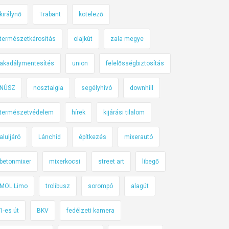
királynő
Trabant
kötelező
természetkárosítás
olajkút
zala megye
akadálymentesítés
union
felelősségbiztosítás
NÚSZ
nosztalgia
segélyhívó
downhill
természetvédelem
hírek
kijárási tilalom
aluljáró
Lánchíd
építkezés
mixerautó
betonmixer
mixerkocsi
street art
libegő
MOL Limo
trolibusz
sorompó
alagút
1-es út
BKV
fedélzeti kamera