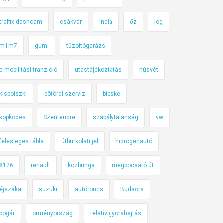
traffix dashcam
csákvár
India
őz
jog
m1m7
gumi
tűzoltógarázs
e-mobilitási tranzíció
utastájékoztatás
húsvét
kispolszki
pötördi szerviz
bicske
köpködés
Szentendre
szabálytalanság
vw
felesleges tábla
útburkolati jel
hidrogénautó
8126
renault
közbringa
megbocsátó út
éjszaka
suzuki
autóroncs
Budaörs
bogár
örményország
relatív gyorshajtás