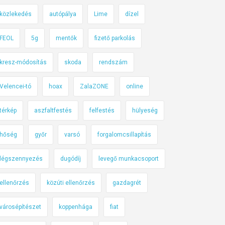
közlekedés
autópálya
Lime
dízel
FEOL
5g
mentők
fizető parkolás
kresz-módosítás
skoda
rendszám
Velencei-tó
hoax
ZalaZONE
online
térkép
aszfaltfestés
felfestés
hülyeség
hőség
győr
varsó
forgalomcsillapítás
légszennyezés
dugódíj
levegő munkacsoport
ellenőrzés
közúti ellenőrzés
gazdagrét
városépítészet
koppenhága
fiat