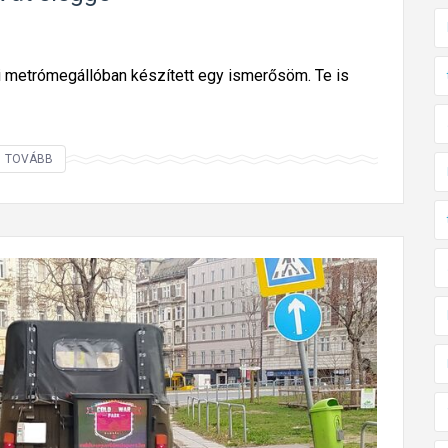
i metrómegállóban készített egy ismerősöm. Te is
E
TOVÁBB
z
t
a
h
i
r
d
e
t
é
s