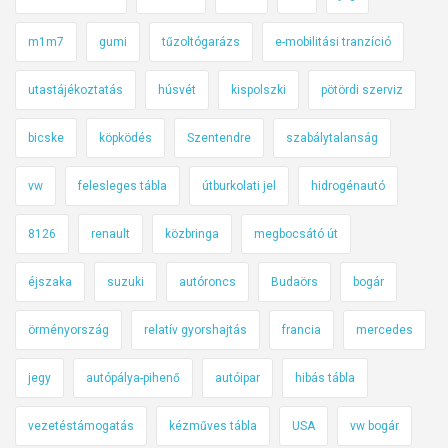
m1m7
gumi
tűzoltógarázs
e-mobilitási tranzíció
utastájékoztatás
húsvét
kispolszki
pötördi szerviz
bicske
köpködés
Szentendre
szabálytalanság
vw
felesleges tábla
útburkolati jel
hidrogénautó
8126
renault
közbringa
megbocsátó út
éjszaka
suzuki
autóroncs
Budaörs
bogár
örményország
relatív gyorshajtás
francia
mercedes
jegy
autópálya-pihenő
autóipar
hibás tábla
vezetéstámogatás
kézműves tábla
USA
vw bogár