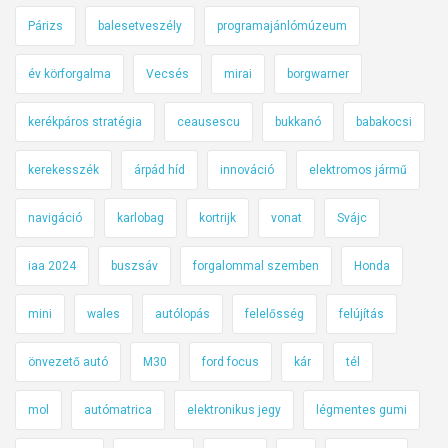
Párizs
balesetveszély
programajánlómúzeum
év körforgalma
Vecsés
mirai
borgwarner
kerékpáros stratégia
ceausescu
bukkanó
babakocsi
kerekesszék
árpád híd
innováció
elektromos jármű
navigáció
karlobag
kortrijk
vonat
Svájc
iaa 2024
buszsáv
forgalommal szemben
Honda
mini
wales
autólopás
felelősség
felújítás
önvezető autó
M30
ford focus
kár
tél
mol
autómatrica
elektronikus jegy
légmentes gumi