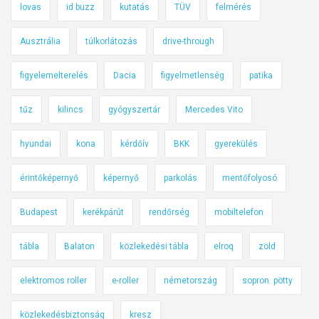
lovas
id buzz
kutatás
TÜV
felmérés
Ausztrália
túlkorlátozás
drive-through
figyelemelterelés
Dacia
figyelmetlenség
patika
tűz
kilincs
gyógyszertár
Mercedes Vito
hyundai
kona
kérdőív
BKK
gyerekülés
érintőképernyő
képernyő
parkolás
mentőfolyosó
Budapest
kerékpárút
rendőrség
mobiltelefon
tábla
Balaton
közlekedési tábla
elroq
zöld
elektromos roller
e-roller
németország
sopron. pötty
közlekedésbiztonság
kresz