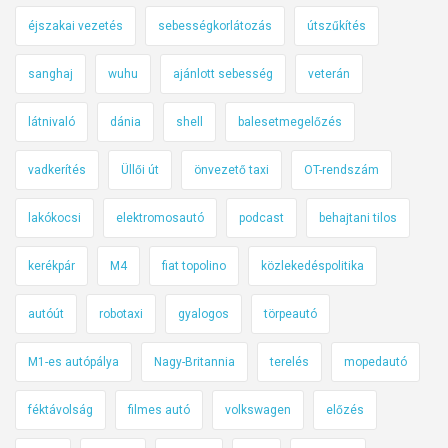
éjszakai vezetés
sebességkorlátozás
útszűkítés
sanghaj
wuhu
ajánlott sebesség
veterán
látnivaló
dánia
shell
balesetmegelőzés
vadkerítés
Üllői út
önvezető taxi
OT-rendszám
lakókocsi
elektromosautó
podcast
behajtani tilos
kerékpár
M4
fiat topolino
közlekedéspolitika
autóút
robotaxi
gyalogos
törpeautó
M1-es autópálya
Nagy-Britannia
terelés
mopedautó
féktávolság
filmes autó
volkswagen
előzés