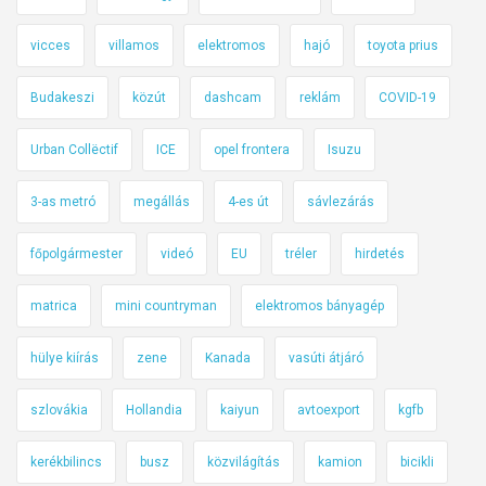
l
a
vicces
villamos
elektromos
hajó
toyota prius
y
Budakeszi
közút
dashcam
reklám
COVID-19
e
r
Urban Collëctif
ICE
opel frontera
Isuzu
e
n
3-as metró
megállás
4-es út
sávlezárás
főpolgármester
videó
EU
tréler
hirdetés
matrica
mini countryman
elektromos bányagép
hülye kiírás
zene
Kanada
vasúti átjáró
szlovákia
Hollandia
kaiyun
avtoexport
kgfb
kerékbilincs
busz
közvilágítás
kamion
bicikli