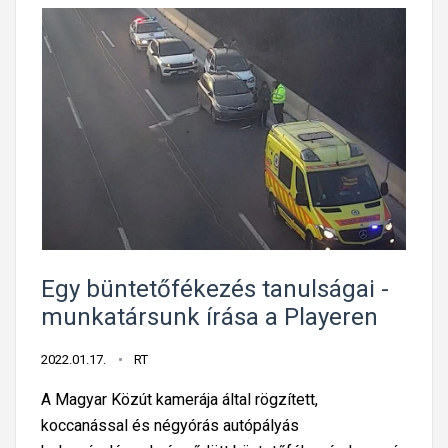
l
a
n
h
i
i
e
b
s
á
é
s
l
v
y
a
e
g
s
y
a
a
Egy büntetőfékezés tanulságai -
G
S
munkatársunk írása a Playeren
y
k
e
o
2022.01.17.
RT
r
d
A Magyar Közút kamerája által rögzített,
m
a
koccanással és négyórás autópályás
e
?