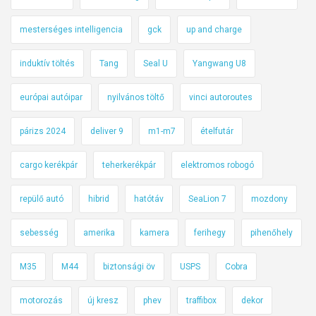
mesterséges intelligencia
gck
up and charge
induktív töltés
Tang
Seal U
Yangwang U8
európai autóipar
nyilvános töltő
vinci autoroutes
párizs 2024
deliver 9
m1-m7
ételfutár
cargo kerékpár
teherkerékpár
elektromos robogó
repülő autó
hibrid
hatótáv
SeaLion 7
mozdony
sebesség
amerika
kamera
ferihegy
pihenőhely
M35
M44
biztonsági öv
USPS
Cobra
motorozás
új kresz
phev
traffibox
dekor