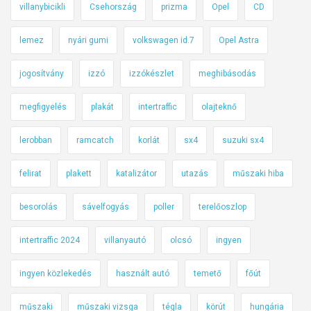
villanybicikli
Csehország
prizma
Opel
CD
lemez
nyári gumi
volkswagen id.7
Opel Astra
jogosítvány
izzó
izzókészlet
meghibásodás
megfigyelés
plakát
intertraffic
olajteknő
lerobban
ramcatch
korlát
sx4
suzuki sx4
felirat
plakett
katalizátor
utazás
műszaki hiba
besorolás
sávelfogyás
poller
terelőoszlop
intertraffic 2024
villanyautó
olcsó
ingyen
ingyen közlekedés
használt autó
temető
főút
műszaki
műszaki vizsga
tégla
körút
hungária