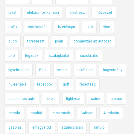
lakat
elektromos kamion
alkatrész
művészet
traffix
érdekesség
fizetőkapu
logó
vicc
dugó
törésteszt
poén
dohányzás az autóban
alto
légzsák
szalagkorlát
suzuki alto
figyelmetlen
Baja
smart
lakótelep
hagyomány
40-es tábla
facebook
golf
fáradtság
napelemes autó
iskola
lightyear
sainz
alonso
omoda
madrid
elon musk
Babboe
Autobahn
gázolás
elhagyatott
szabálytalan
Tanuló