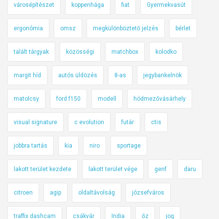
városépítészet
koppenhága
fiat
Gyermekvasút
ergonómia
omsz
megkülönböztető jelzés
bérlet
talált tárgyak
közösségi
matchbox
kolodko
margit híd
autós üldözés
8-as
jegybankelnök
matolcsy
ford f150
modell
hódmezővásárhely
visual signature
c evolution
futár
ctis
jobbra tartás
kia
niro
sportage
lakott terület kezdete
lakott terület vége
genf
daru
citroen
agip
oldaltávolság
józsefváros
traffix dashcam
csákvár
India
őz
jog