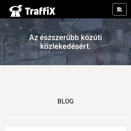
Prim
Men
Az észszerűbb közúti
közlekedésért.
BLOG