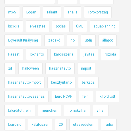
mx-5
Logan
Taliant
Thalia
Törökország
biciklis
elvesztés
pótlás
ÚME
aquaplanning
Egyesült Királyság
zacskó
hó
útdíj
állapot
Passat
lökhárító
karosszéria
javítás
rozsda
zil
halloween
használtautó
import
használtautó-import
kesztyűtartó
barkács
használtautó-vásárlás
Euro NCAP
felni
kifordított
kifordított felni
münchen
homokvihar
vihar
korrózió
kábítószer
20
utasvédelem
rádió