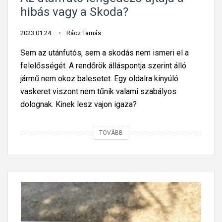
hibás vagy a Skoda?
2023.01.24.
Rácz Tamás
Sem az utánfutós, sem a skodás nem ismeri el a
felelősségét. A rendőrök álláspontja szerint álló
jármű nem okoz balesetet. Egy oldalra kinyúló
vaskeret viszont nem tűnik valami szabályos
dolognak. Kinek lesz vajon igaza?
A
TOVÁBB
z
u
t
á
n
f