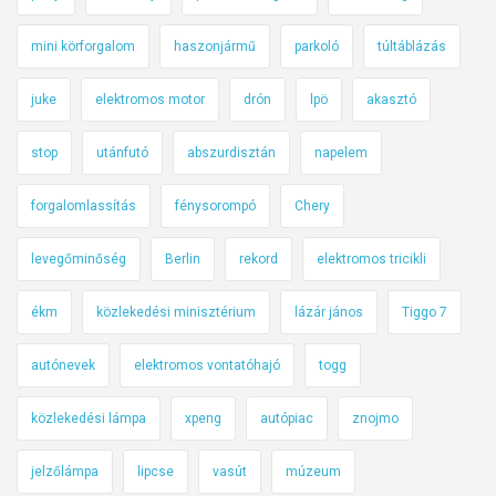
mini körforgalom
haszonjármű
parkoló
túltáblázás
juke
elektromos motor
drón
lpö
akasztó
stop
utánfutó
abszurdisztán
napelem
forgalomlassítás
fénysorompó
Chery
levegőminőség
Berlin
rekord
elektromos tricikli
ékm
közlekedési minisztérium
lázár jános
Tiggo 7
autónevek
elektromos vontatóhajó
togg
közlekedési lámpa
xpeng
autópiac
znojmo
jelzőlámpa
lipcse
vasút
múzeum