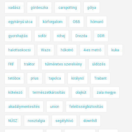
k
e
vadász
gördeszka
carspotting
gólya
z
egyirányú utca
körforgalom
OBB
hómaró
é
s
gyorshajtás
sofőr
röhej
Drezda
DDR
t
a
halottaskocsi
Waze
hókotró
4-es metró
kuka
n
u
FKF
traktor
túlméretes szerelvény
üldözés
l
s
tetőbox
prius
tapolca
királynő
Trabant
á
g
kötelező
természetkárosítás
olajkút
zala megye
a
akadálymentesítés
union
felelősségbiztosítás
i
-
NÚSZ
nosztalgia
segélyhívó
downhill
m
u