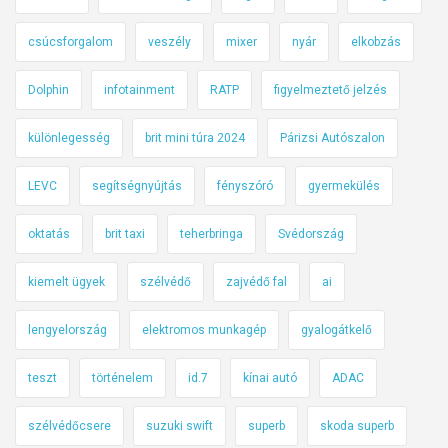
csúcsforgalom
veszély
mixer
nyár
elkobzás
Dolphin
infotainment
RATP
figyelmeztető jelzés
különlegesség
brit mini túra 2024
Párizsi Autószalon
LEVC
segítségnyújtás
fényszóró
gyermekülés
oktatás
brit taxi
teherbringa
Svédország
kiemelt ügyek
szélvédő
zajvédő fal
ai
lengyelország
elektromos munkagép
gyalogátkelő
teszt
történelem
id.7
kínai autó
ADAC
szélvédőcsere
suzuki swift
superb
skoda superb