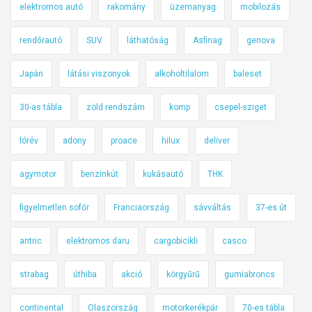
elektromos autó
rakomány
üzemanyag
mobilozás
rendőrautó
SUV
láthatóság
Asfinag
genova
Japán
látási viszonyok
alkoholtilalom
baleset
30-as tábla
zöld rendszám
komp
csepel-sziget
lórév
adony
proace
hilux
deliver
agymotor
benzinkút
kukásautó
THK
figyelmetlen sofőr
Franciaország
sávváltás
37-es út
antric
elektromos daru
cargobicikli
casco
strabag
úthiba
akció
körgyűrű
gumiabroncs
continental
Olaszország
motorkerékpár
70-es tábla