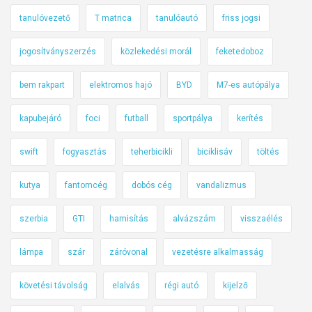
tanulóvezető
T matrica
tanulóautó
friss jogsi
jogosítványszerzés
közlekedési morál
feketedoboz
bem rakpart
elektromos hajó
BYD
M7-es autópálya
kapubejáró
foci
futball
sportpálya
kerítés
swift
fogyasztás
teherbicikli
biciklisáv
töltés
kutya
fantomcég
dobós cég
vandalizmus
szerbia
GTI
hamisítás
alvázszám
visszaélés
lámpa
szár
záróvonal
vezetésre alkalmasság
követési távolság
elalvás
régi autó
kijelző