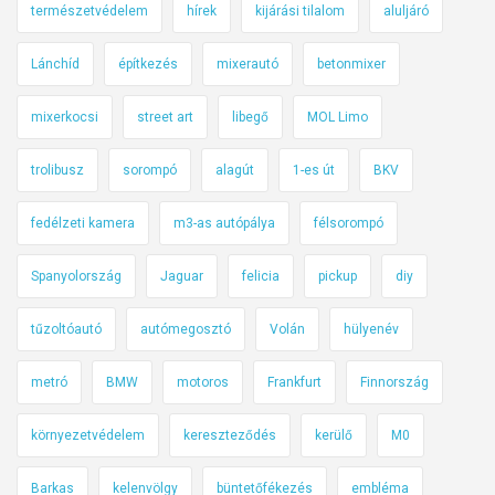
természetvédelem
hírek
kijárási tilalom
aluljáró
n
k
Lánchíd
építkezés
mixerautó
betonmixer
a
t
mixerkocsi
street art
libegő
MOL Limo
á
r
trolibusz
sorompó
alagút
1-es út
BKV
s
u
fedélzeti kamera
m3-as autópálya
félsorompó
n
Spanyolország
Jaguar
felicia
pickup
diy
k
í
tűzoltóautó
autómegosztó
Volán
hülyenév
r
á
metró
BMW
motoros
Frankfurt
Finnország
s
a
környezetvédelem
kereszteződés
kerülő
M0
a
P
Barkas
kelenvölgy
büntetőfékezés
embléma