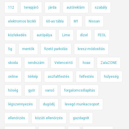
112
terepjáró
járda
autóreklám
szabály
elektromos bicikli
60-as tábla
M1
Nissan
közlekedés
autópálya
Lime
dízel
FEOL
5g
mentők
fizető parkolás
kresz-módosítás
skoda
rendszám
Velencei-tó
hoax
ZalaZONE
online
térkép
aszfaltfestés
felfestés
hülyeség
hőség
győr
varsó
forgalomcsillapítás
légszennyezés
dugódíj
levegő munkacsoport
ellenőrzés
közúti ellenőrzés
gazdagrét