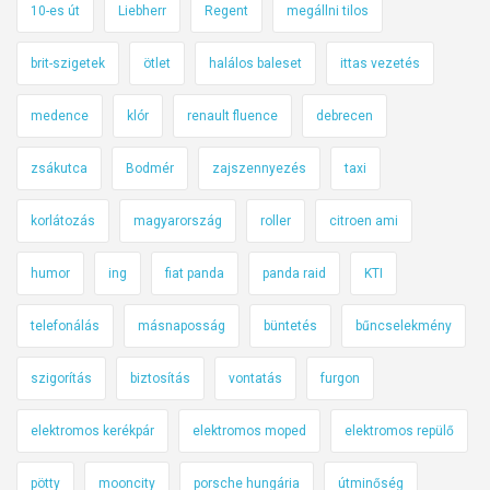
10-es út
Liebherr
Regent
megállni tilos
brit-szigetek
ötlet
halálos baleset
ittas vezetés
medence
klór
renault fluence
debrecen
zsákutca
Bodmér
zajszennyezés
taxi
korlátozás
magyarország
roller
citroen ami
humor
ing
fiat panda
panda raid
KTI
telefonálás
másnaposság
büntetés
bűncselekmény
szigorítás
biztosítás
vontatás
furgon
elektromos kerékpár
elektromos moped
elektromos repülő
pötty
mooncity
porsche hungária
útminőség