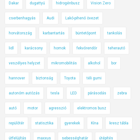
Dakar
dugattyú
hidrogénbusz
Vision Zero
cserbenhagyás
Audi
Lakó-pihenő övezet
horvátország
karbantartás
büntetőpont
tankolás
lidl
karácsony
homok
fekvőrendőr
teherautó
veszélyes helyzet
mikromobilitás
alkohol
bor
hannover
biztonság
Toyota
téli gumi
autonóm autózás
tesla
LED
párásodás
zebra
autó
motor
agresszió
elektromos busz
repülőtér
statisztika
gyerekek
Kína
kresz tábla
útfelújítás
maxxus
sebességhatár
útépítés