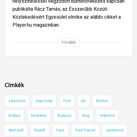
helyszíneléssel végződött büntetőfékezés kapcsán
k
publikálta Rácz Tamás, az Ésszerűbb Közúti
v
Közlekedésért Egyesület elnöke az alábbi cikket a
a
Player.hu magazinban.
s
ú
t
E
TOVÁBB
o
g
n
y
b
ü
n
Címkék
t
e
választás
kapcsolat
Ford
Ka
Brixton
t
ő
Brabus
hivatalos
Brabusz
blog
hídpornó
f
é
Martorell
Rudolf
Yaris
Ford Transit
autómosó