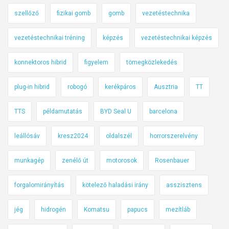
szellőző
fizikai gomb
gomb
vezetéstechnika
vezetéstechnikai tréning
képzés
vezetéstechnikai képzés
konnektoros hibrid
figyelem
tömegközlekedés
plug-in hibrid
robogó
kerékpáros
Ausztria
TT
TTS
példamutatás
BYD Seal U
barcelona
leállósáv
kresz2024
oldalszél
horrorszerelvény
munkagép
zenélő út
motorosok
Rosenbauer
forgalomirányítás
kötelező haladási irány
asszisztens
jég
hidrogén
Komatsu
papucs
mezítláb