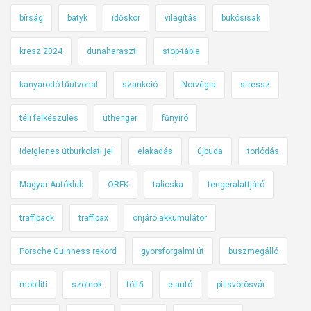
bírság
batyk
időskor
világítás
bukósisak
kresz 2024
dunaharaszti
stop-tábla
kanyarodó fűútvonal
szankció
Norvégia
stressz
téli felkészülés
úthenger
fűnyíró
ideiglenes útburkolati jel
elakadás
újbuda
torlódás
Magyar Autóklub
ORFK
talicska
tengeralattjáró
traffipack
traffipax
önjáró akkumulátor
Porsche Guinness rekord
gyorsforgalmi út
buszmegálló
mobiliti
szolnok
töltő
e-autó
pilisvörösvár