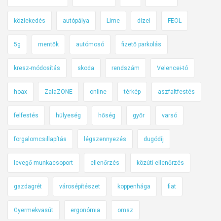
közlekedés
autópálya
Lime
dízel
FEOL
5g
mentők
autómosó
fizető parkolás
kresz-módosítás
skoda
rendszám
Velencei-tó
hoax
ZalaZONE
online
térkép
aszfaltfestés
felfestés
hülyeség
hőség
győr
varsó
forgalomcsillapítás
légszennyezés
dugódíj
levegő munkacsoport
ellenőrzés
közúti ellenőrzés
gazdagrét
városépítészet
koppenhága
fiat
Gyermekvasút
ergonómia
omsz