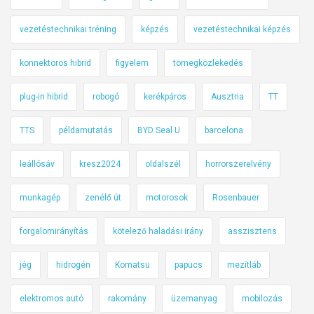
vezetéstechnikai tréning
képzés
vezetéstechnikai képzés
konnektoros hibrid
figyelem
tömegközlekedés
plug-in hibrid
robogó
kerékpáros
Ausztria
TT
TTS
példamutatás
BYD Seal U
barcelona
leállósáv
kresz2024
oldalszél
horrorszerelvény
munkagép
zenélő út
motorosok
Rosenbauer
forgalomirányítás
kötelező haladási irány
asszisztens
jég
hidrogén
Komatsu
papucs
mezítláb
elektromos autó
rakomány
üzemanyag
mobilozás