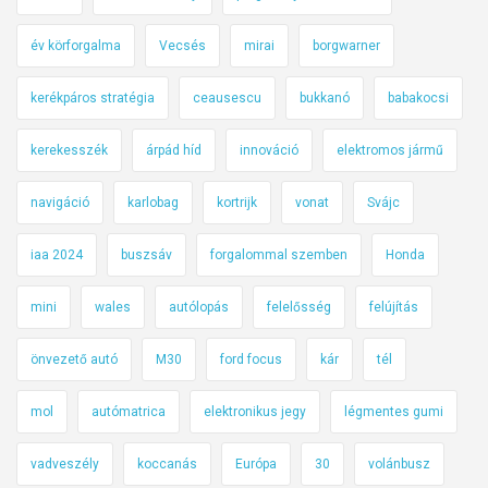
év körforgalma
Vecsés
mirai
borgwarner
kerékpáros stratégia
ceausescu
bukkanó
babakocsi
kerekesszék
árpád híd
innováció
elektromos jármű
navigáció
karlobag
kortrijk
vonat
Svájc
iaa 2024
buszsáv
forgalommal szemben
Honda
mini
wales
autólopás
felelősség
felújítás
önvezető autó
M30
ford focus
kár
tél
mol
autómatrica
elektronikus jegy
légmentes gumi
vadveszély
koccanás
Európa
30
volánbusz