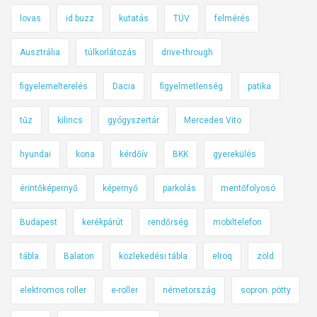
lovas
id buzz
kutatás
TÜV
felmérés
Ausztrália
túlkorlátozás
drive-through
figyelemelterelés
Dacia
figyelmetlenség
patika
tűz
kilincs
gyógyszertár
Mercedes Vito
hyundai
kona
kérdőív
BKK
gyerekülés
érintőképernyő
képernyő
parkolás
mentőfolyosó
Budapest
kerékpárút
rendőrség
mobiltelefon
tábla
Balaton
közlekedési tábla
elroq
zöld
elektromos roller
e-roller
németország
sopron. pötty