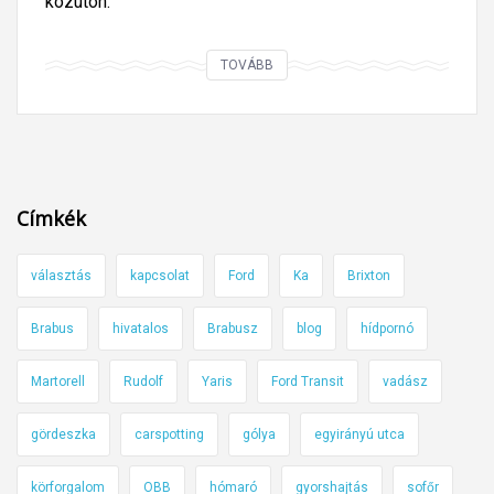
közúton.
H
TOVÁBB
o
g
y
f
o
Címkék
r
d
választás
kapcsolat
Ford
Ka
Brixton
u
l
Brabus
hivatalos
Brabusz
blog
hídpornó
b
e
Martorell
Rudolf
Yaris
Ford Transit
vadász
a
z
gördeszka
carspotting
gólya
egyirányú utca
e
körforgalom
OBB
hómaró
gyorshajtás
sofőr
x