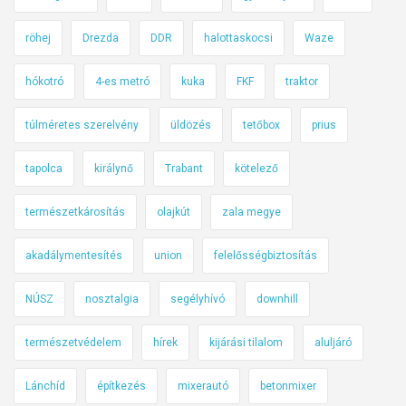
t
röhej
Drezda
DDR
halottaskocsi
Waze
r
é
hókotró
4-es metró
kuka
FKF
traktor
m
s
túlméretes szerelvény
üldözés
tetőbox
prius
z
é
tapolca
királynő
Trabant
kötelező
l
e
természetkárosítás
olajkút
zala megye
s
akadálymentesítés
union
felelősségbiztosítás
t
r
NÚSZ
nosztalgia
segélyhívó
downhill
a
k
természetvédelem
hírek
kijárási tilalom
aluljáró
t
o
Lánchíd
építkezés
mixerautó
betonmixer
r