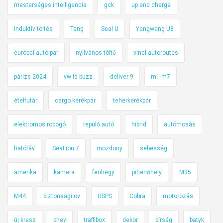
mesterséges intelligencia
gck
up and charge
induktív töltés
Tang
Seal U
Yangwang U8
európai autóipar
nyilvános töltő
vinci autoroutes
párizs 2024
vw id buzz
deliver 9
m1-m7
ételfutár
cargo kerékpár
teherkerékpár
elektromos robogó
repülő autó
hibrid
autómosás
hatótáv
SeaLion 7
mozdony
sebesség
amerika
kamera
ferihegy
pihenőhely
M35
M44
biztonsági öv
USPS
Cobra
motorozás
új kresz
phev
traffibox
dekor
bírság
batyk