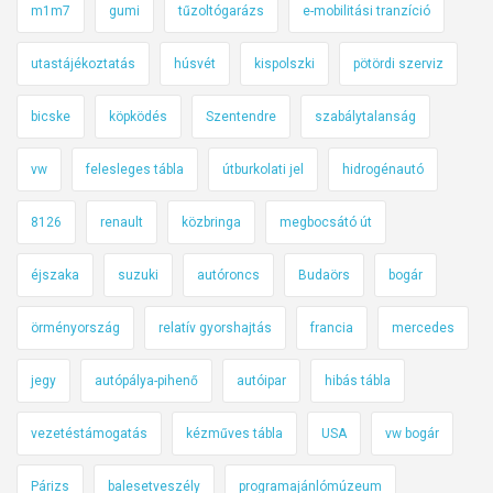
m1m7
gumi
tűzoltógarázs
e-mobilitási tranzíció
utastájékoztatás
húsvét
kispolszki
pötördi szerviz
bicske
köpködés
Szentendre
szabálytalanság
vw
felesleges tábla
útburkolati jel
hidrogénautó
8126
renault
közbringa
megbocsátó út
éjszaka
suzuki
autóroncs
Budaörs
bogár
örményország
relatív gyorshajtás
francia
mercedes
jegy
autópálya-pihenő
autóipar
hibás tábla
vezetéstámogatás
kézműves tábla
USA
vw bogár
Párizs
balesetveszély
programajánlómúzeum