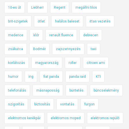
10-es út
Liebherr
Regent
megállni tilos
brit-szigetek
ötlet
halálos baleset
ittas vezetés
medence
klór
renault fluence
debrecen
zsákutca
Bodmér
zajszennyezés
taxi
korlátozás
magyarország
roller
citroen ami
humor
ing
fiat panda
panda raid
KTI
telefonálás
másnaposság
büntetés
bűncselekmény
szigorítás
biztosítás
vontatás
furgon
elektromos kerékpár
elektromos moped
elektromos repülő