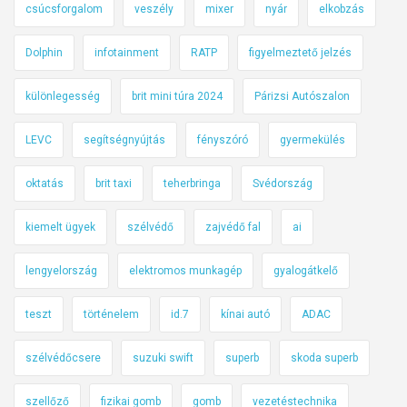
csúcsforgalom
veszély
mixer
nyár
elkobzás
Dolphin
infotainment
RATP
figyelmeztető jelzés
különlegesség
brit mini túra 2024
Párizsi Autószalon
LEVC
segítségnyújtás
fényszóró
gyermekülés
oktatás
brit taxi
teherbringa
Svédország
kiemelt ügyek
szélvédő
zajvédő fal
ai
lengyelország
elektromos munkagép
gyalogátkelő
teszt
történelem
id.7
kínai autó
ADAC
szélvédőcsere
suzuki swift
superb
skoda superb
szellőző
fizikai gomb
gomb
vezetéstechnika