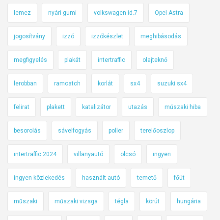
lemez
nyári gumi
volkswagen id.7
Opel Astra
jogosítvány
izzó
izzókészlet
meghibásodás
megfigyelés
plakát
intertraffic
olajteknő
lerobban
ramcatch
korlát
sx4
suzuki sx4
felirat
plakett
katalizátor
utazás
műszaki hiba
besorolás
sávelfogyás
poller
terelőoszlop
intertraffic 2024
villanyautó
olcsó
ingyen
ingyen közlekedés
használt autó
temető
főút
műszaki
műszaki vizsga
tégla
körút
hungária