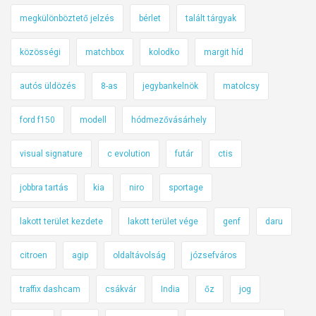
megkülönböztető jelzés
bérlet
talált tárgyak
közösségi
matchbox
kolodko
margit híd
autós üldözés
8-as
jegybankelnök
matolcsy
ford f150
modell
hódmezővásárhely
visual signature
c evolution
futár
ctis
jobbra tartás
kia
niro
sportage
lakott terület kezdete
lakott terület vége
genf
daru
citroen
agip
oldaltávolság
józsefváros
traffix dashcam
csákvár
India
őz
jog