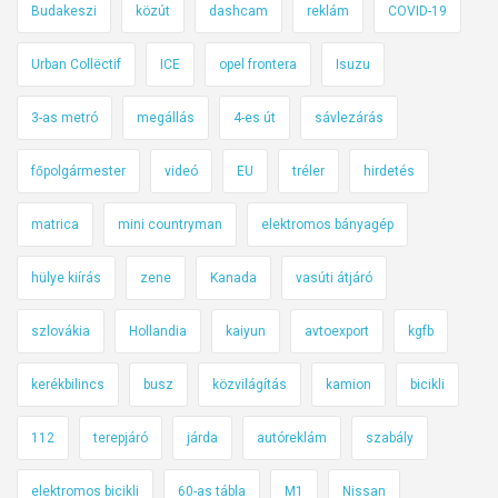
Budakeszi
közút
dashcam
reklám
COVID-19
Urban Collëctif
ICE
opel frontera
Isuzu
3-as metró
megállás
4-es út
sávlezárás
főpolgármester
videó
EU
tréler
hirdetés
matrica
mini countryman
elektromos bányagép
hülye kiírás
zene
Kanada
vasúti átjáró
szlovákia
Hollandia
kaiyun
avtoexport
kgfb
kerékbilincs
busz
közvilágítás
kamion
bicikli
112
terepjáró
járda
autóreklám
szabály
elektromos bicikli
60-as tábla
M1
Nissan