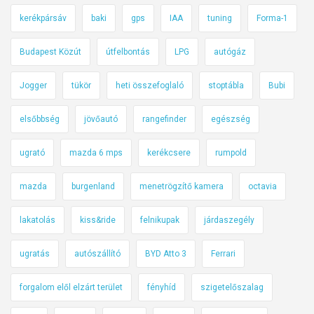
kerékpársáv
baki
gps
IAA
tuning
Forma-1
Budapest Közút
útfelbontás
LPG
autógáz
Jogger
tükör
heti összefoglaló
stoptábla
Bubi
elsőbbség
jövőautó
rangefinder
egészség
ugrató
mazda 6 mps
kerékcsere
rumpold
mazda
burgenland
menetrögzítő kamera
octavia
lakatolás
kiss&ride
felnikupak
járdaszegély
ugratás
autószállító
BYD Atto 3
Ferrari
forgalom elől elzárt terület
fényhíd
szigetelőszalag