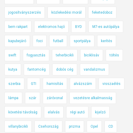
jogosítványszerzés
közlekedési morál
feketedoboz
bem rakpart
elektromos hajó
BYD
M7-es autópálya
kapubejáró
foci
futball
sportpálya
kerítés
swift
fogyasztás
teherbicikli
biciklisáv
töltés
kutya
fantomcég
dobós cég
vandalizmus
szerbia
GTI
hamisítás
alvázszám
visszaélés
lámpa
szár
záróvonal
vezetésre alkalmasság
követési távolság
elalvás
régi autó
kijelző
villanybicikli
Csehország
prizma
Opel
CD