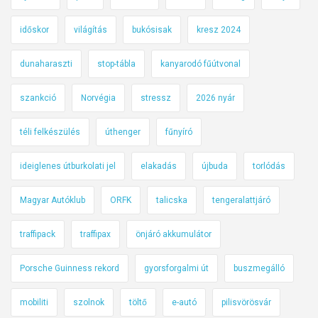
időskor
világítás
bukósisak
kresz 2024
dunaharaszti
stop-tábla
kanyarodó fűútvonal
szankció
Norvégia
stressz
2026 nyár
téli felkészülés
úthenger
fűnyíró
ideiglenes útburkolati jel
elakadás
újbuda
torlódás
Magyar Autóklub
ORFK
talicska
tengeralattjáró
traffipack
traffipax
önjáró akkumulátor
Porsche Guinness rekord
gyorsforgalmi út
buszmegálló
mobiliti
szolnok
töltő
e-autó
pilisvörösvár