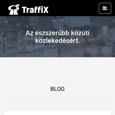
Prim
Men
Az észszerűbb közúti
közlekedésért.
BLOG