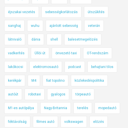
éjszakai vezetés
sebességkorlátozás
útszűkítés
sanghaj
wuhu
ajánlott sebesség
veterán
látnivaló
dánia
shell
balesetmegelőzés
vadkerítés
Üllői út
önvezető taxi
OT-rendszám
lakókocsi
elektromosautó
podcast
behajtani tilos
kerékpár
M4
fiat topolino
közlekedéspolitika
autóút
robotaxi
gyalogos
törpeautó
M1-es autópálya
Nagy-Britannia
terelés
mopedautó
féktávolság
filmes autó
volkswagen
előzés