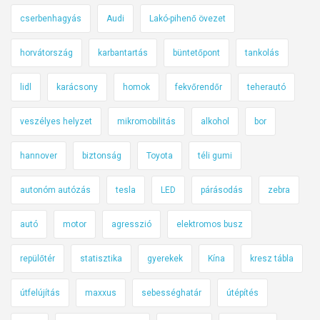
cserbenhagyás
Audi
Lakó-pihenő övezet
horvátország
karbantartás
büntetőpont
tankolás
lidl
karácsony
homok
fekvőrendőr
teherautó
veszélyes helyzet
mikromobilitás
alkohol
bor
hannover
biztonság
Toyota
téli gumi
autonóm autózás
tesla
LED
párásodás
zebra
autó
motor
agresszió
elektromos busz
repülőtér
statisztika
gyerekek
Kína
kresz tábla
útfelújítás
maxxus
sebességhatár
útépítés