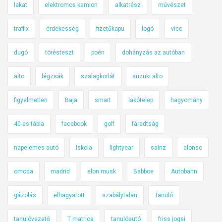
lakat
elektromos kamion
alkatrész
művészet
traffix
érdekesség
fizetőkapu
logó
vicc
dugó
törésteszt
poén
dohányzás az autóban
alto
légzsák
szalagkorlát
suzuki alto
figyelmetlen
Baja
smart
lakótelep
hagyomány
40-es tábla
facebook
golf
fáradtság
napelemes autó
iskola
lightyear
sainz
alonso
omoda
madrid
elon musk
Babboe
Autobahn
gázolás
elhagyatott
szabálytalan
Tanuló
tanulóvezető
T matrica
tanulóautó
friss jogsi