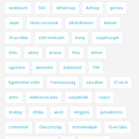
rendőrautó
SUV
láthatóság
Asfinag
genova
Japán
látási viszonyok
alkoholtilalom
baleset
30-as tábla
zöld rendszám
komp
csepel-sziget
lórév
adony
proace
hilux
deliver
agymotor
benzinkút
kukásautó
THK
figyelmetlen sofőr
Franciaország
sávváltás
37-es út
antric
elektromos daru
cargobicikli
casco
strabag
úthiba
akció
körgyűrű
gumiabroncs
continental
Olaszország
motorkerékpár
70-es tábla