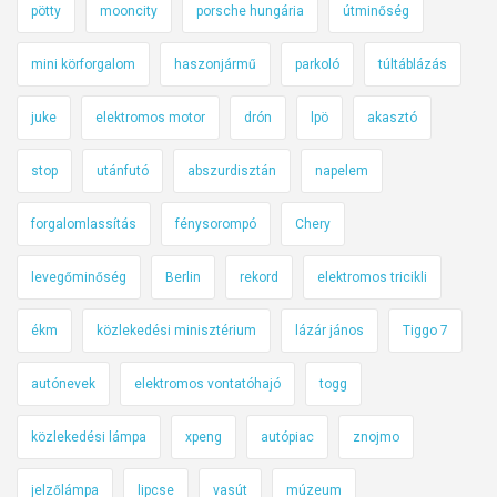
pötty
mooncity
porsche hungária
útminőség
mini körforgalom
haszonjármű
parkoló
túltáblázás
juke
elektromos motor
drón
lpö
akasztó
stop
utánfutó
abszurdisztán
napelem
forgalomlassítás
fénysorompó
Chery
levegőminőség
Berlin
rekord
elektromos tricikli
ékm
közlekedési minisztérium
lázár jános
Tiggo 7
autónevek
elektromos vontatóhajó
togg
közlekedési lámpa
xpeng
autópiac
znojmo
jelzőlámpa
lipcse
vasút
múzeum