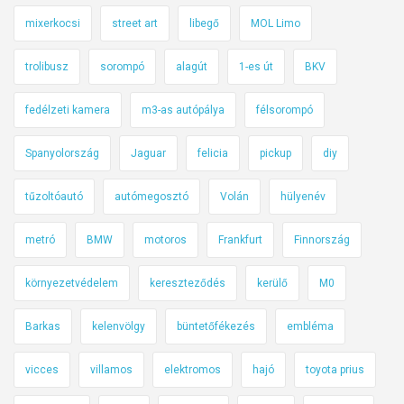
?
mixerkocsi
street art
libegő
MOL Limo
A
h
trolibusz
sorompó
alagút
1-es út
BKV
o
g
fedélzeti kamera
m3-as autópálya
félsorompó
y
Spanyolország
Jaguar
felicia
pickup
diy
a
k
tűzoltóautó
autómegosztó
Volán
hülyenév
a
r
metró
BMW
motoros
Frankfurt
Finnország
!
környezetvédelem
kereszteződés
kerülő
M0
Barkas
kelenvölgy
büntetőfékezés
embléma
vicces
villamos
elektromos
hajó
toyota prius