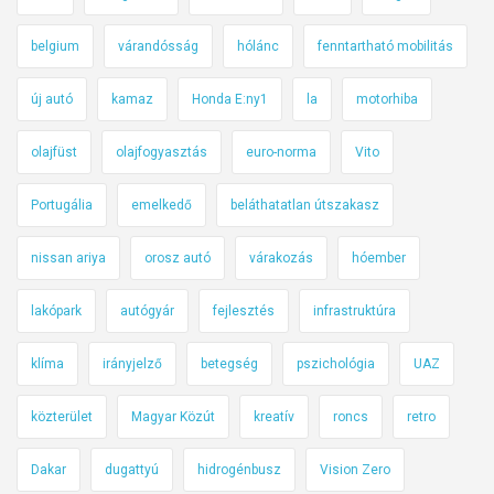
belgium
várandósság
hólánc
fenntartható mobilitás
új autó
kamaz
Honda E:ny1
la
motorhiba
olajfüst
olajfogyasztás
euro-norma
Vito
Portugália
emelkedő
beláthatatlan útszakasz
nissan ariya
orosz autó
várakozás
hóember
lakópark
autógyár
fejlesztés
infrastruktúra
klíma
irányjelző
betegség
pszichológia
UAZ
közterület
Magyar Közút
kreatív
roncs
retro
Dakar
dugattyú
hidrogénbusz
Vision Zero