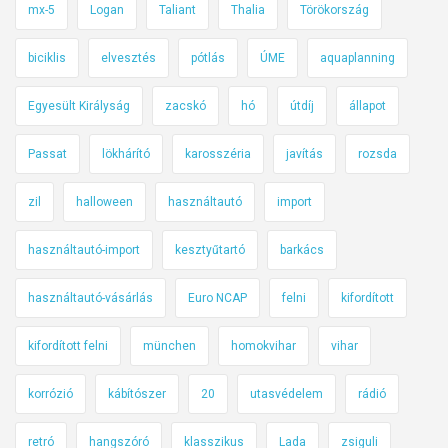
mx-5
Logan
Taliant
Thalia
Törökország
biciklis
elvesztés
pótlás
ÚME
aquaplanning
Egyesült Királyság
zacskó
hó
útdíj
állapot
Passat
lökhárító
karosszéria
javítás
rozsda
zil
halloween
használtautó
import
használtautó-import
kesztyűtartó
barkács
használtautó-vásárlás
Euro NCAP
felni
kifordított
kifordított felni
münchen
homokvihar
vihar
korrózió
kábítószer
20
utasvédelem
rádió
retró
hangszóró
klasszikus
Lada
zsiguli