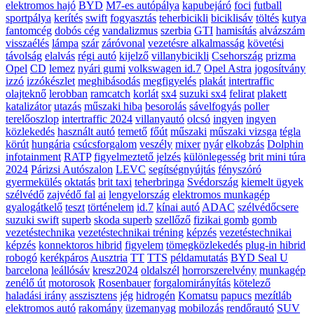
elektromos hajó
BYD
M7-es autópálya
kapubejáró
foci
futball
sportpálya
kerítés
swift
fogyasztás
teherbicikli
biciklisáv
töltés
kutya
fantomcég
dobós cég
vandalizmus
szerbia
GTI
hamisítás
alvázszám
visszaélés
lámpa
szár
záróvonal
vezetésre alkalmasság
követési
távolság
elalvás
régi autó
kijelző
villanybicikli
Csehország
prizma
Opel
CD
lemez
nyári gumi
volkswagen id.7
Opel Astra
jogosítvány
izzó
izzókészlet
meghibásodás
megfigyelés
plakát
intertraffic
olajteknő
lerobban
ramcatch
korlát
sx4
suzuki sx4
felirat
plakett
katalizátor
utazás
műszaki hiba
besorolás
sávelfogyás
poller
terelőoszlop
intertraffic 2024
villanyautó
olcsó
ingyen
ingyen
közlekedés
használt autó
temető
főút
műszaki
műszaki vizsga
tégla
körút
hungária
csúcsforgalom
veszély
mixer
nyár
elkobzás
Dolphin
infotainment
RATP
figyelmeztető jelzés
különlegesség
brit mini túra
2024
Párizsi Autószalon
LEVC
segítségnyújtás
fényszóró
gyermekülés
oktatás
brit taxi
teherbringa
Svédország
kiemelt ügyek
szélvédő
zajvédő fal
ai
lengyelország
elektromos munkagép
gyalogátkelő
teszt
történelem
id.7
kínai autó
ADAC
szélvédőcsere
suzuki swift
superb
skoda superb
szellőző
fizikai gomb
gomb
vezetéstechnika
vezetéstechnikai tréning
képzés
vezetéstechnikai
képzés
konnektoros hibrid
figyelem
tömegközlekedés
plug-in hibrid
robogó
kerékpáros
Ausztria
TT
TTS
példamutatás
BYD Seal U
barcelona
leállósáv
kresz2024
oldalszél
horrorszerelvény
munkagép
zenélő út
motorosok
Rosenbauer
forgalomirányítás
kötelező
haladási irány
asszisztens
jég
hidrogén
Komatsu
papucs
mezítláb
elektromos autó
rakomány
üzemanyag
mobilozás
rendőrautó
SUV