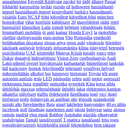
aquaplanning
Egyesült Királyság
zacskó
hó
útdíj
állapot
Passat
lökhárító
karosszéria
javítás
rozsda
zil
halloween
használtautó
import
használtautó-import
kesztyűtartó
barkács
használtautó-
vásárlás
Euro NCAP
felni
kifordított
kifordított felni
münchen
homokvihar
vihar
korrózió
kábítószer
20
utasvédelem
rádió
retró
hangszóró
klasszikus
Lada
zsiguli
belgium
várandósság
hólánc
fenntartható mobilitás
új autó
kamaz
Honda E:ny1
la
motorhiba
olajfüst
olajfogyasztás
euro-norma
Vito
Portugália
emelkedő
beláthatatlan útszakasz
nissan ariya
orosz autó
várakozás
hóember
lakópark
autógyár
fejlesztés
infrastruktúra
klíma
irányjelző
betegség
pszichológia
UAZ
közterület
Magyar Közút
kreatív
roncs
retro
Dakar
dugattyú
hidrogénbusz
Vision Zero
cserbenhagyás
Audi
Lakó-pihenő övezet
horvátország
karbantartás
büntetőpont
tankolás
lidl
karácsony
homok
fekvőrendőr
teherautó
veszélyes helyzet
mikromobilitás
alkohol
bor
hannover
biztonság
Toyota
téli gumi
autonóm autózás
tesla
LED
párásodás
zebra
autó
motor
agresszió
elektromos busz
repülőtér
statisztika
gyerekek
Kína
kresz tábla
útfelújítás
maxxus
sebességhatár
útépítés
lakat
elektromos kamion
alkatrész
művészet
traffix
érdekesség
fizetőkapu
logó
vicc
dugó
törésteszt
poén
dohányzás az autóban
alto
légzsák
szalagkorlát
suzuki alto
figyelmetlen
Baja
smart
lakótelep
hagyomány
40-es tábla
facebook
golf
fáradtság
napelemes autó
iskola
lightyear
sainz
alonso
omoda
madrid
elon musk
Babboe
Autobahn
gázolás
elhagyatott
szabálytalan
Tanuló
tanulóvezető
T matrica
tanulóautó
friss jogsi
jogosítványszerzés
közlekedési morál
feketedoboz
bem rakpart