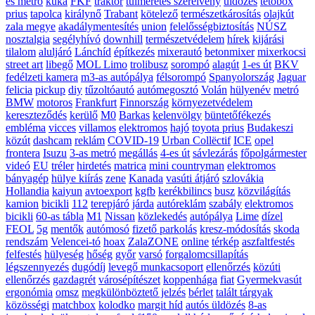
es metró
kuka
FKF
traktor
túlméretes szerelvény
üldözés
tetőbox
prius
tapolca
királynő
Trabant
kötelező
természetkárosítás
olajkút
zala megye
akadálymentesítés
union
felelősségbiztosítás
NÚSZ
nosztalgia
segélyhívó
downhill
természetvédelem
hírek
kijárási
tilalom
aluljáró
Lánchíd
építkezés
mixerautó
betonmixer
mixerkocsi
street art
libegő
MOL Limo
trolibusz
sorompó
alagút
1-es út
BKV
fedélzeti kamera
m3-as autópálya
félsorompó
Spanyolország
Jaguar
felicia
pickup
diy
tűzoltóautó
autómegosztó
Volán
hülyenév
metró
BMW
motoros
Frankfurt
Finnország
környezetvédelem
kereszteződés
kerülő
M0
Barkas
kelenvölgy
büntetőfékezés
embléma
vicces
villamos
elektromos
hajó
toyota prius
Budakeszi
közút
dashcam
reklám
COVID-19
Urban Collëctif
ICE
opel
frontera
Isuzu
3-as metró
megállás
4-es út
sávlezárás
főpolgármester
videó
EU
tréler
hirdetés
matrica
mini countryman
elektromos
bányagép
hülye kiírás
zene
Kanada
vasúti átjáró
szlovákia
Hollandia
kaiyun
avtoexport
kgfb
kerékbilincs
busz
közvilágítás
kamion
bicikli
112
terepjáró
járda
autóreklám
szabály
elektromos
bicikli
60-as tábla
M1
Nissan
közlekedés
autópálya
Lime
dízel
FEOL
5g
mentők
autómosó
fizető parkolás
kresz-módosítás
skoda
rendszám
Velencei-tó
hoax
ZalaZONE
online
térkép
aszfaltfestés
felfestés
hülyeség
hőség
győr
varsó
forgalomcsillapítás
légszennyezés
dugódíj
levegő munkacsoport
ellenőrzés
közúti
ellenőrzés
gazdagrét
városépítészet
koppenhága
fiat
Gyermekvasút
ergonómia
omsz
megkülönböztető jelzés
bérlet
talált tárgyak
közösségi
matchbox
kolodko
margit híd
autós üldözés
8-as