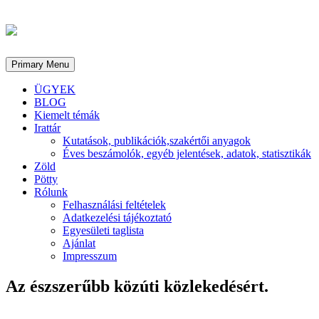
Primary Menu
ÜGYEK
BLOG
Kiemelt témák
Irattár
Kutatások, publikációk,szakértői anyagok
Éves beszámolók, egyéb jelentések, adatok, statisztikák
Zöld
Pötty
Rólunk
Felhasználási feltételek
Adatkezelési tájékoztató
Egyesületi taglista
Ajánlat
Impresszum
Az észszerűbb közúti közlekedésért.