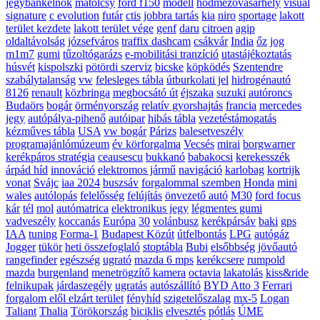
jegybankelnök
matolcsy
ford f150
modell
hódmezővásárhely
visual
signature
c evolution
futár
ctis
jobbra tartás
kia
niro
sportage
lakott
terület kezdete
lakott terület vége
genf
daru
citroen
agip
oldaltávolság
józsefváros
traffix dashcam
csákvár
India
őz
jog
m1m7
gumi
tűzoltógarázs
e-mobilitási tranzíció
utastájékoztatás
húsvét
kispolszki
pötördi szerviz
bicske
köpködés
Szentendre
szabálytalanság
vw
felesleges tábla
útburkolati jel
hidrogénautó
8126
renault
közbringa
megbocsátó út
éjszaka
suzuki
autóroncs
Budaörs
bogár
örményország
relatív gyorshajtás
francia
mercedes
jegy
autópálya-pihenő
autóipar
hibás tábla
vezetéstámogatás
kézműves tábla
USA
vw bogár
Párizs
balesetveszély
programajánlómúzeum
év körforgalma
Vecsés
mirai
borgwarner
kerékpáros stratégia
ceausescu
bukkanó
babakocsi
kerekesszék
árpád híd
innováció
elektromos jármű
navigáció
karlobag
kortrijk
vonat
Svájc
iaa 2024
buszsáv
forgalommal szemben
Honda
mini
wales
autólopás
felelősség
felújítás
önvezető autó
M30
ford focus
kár
tél
mol
autómatrica
elektronikus jegy
légmentes gumi
vadveszély
koccanás
Európa
30
volánbusz
kerékpársáv
baki
gps
IAA
tuning
Forma-1
Budapest Közút
útfelbontás
LPG
autógáz
Jogger
tükör
heti összefoglaló
stoptábla
Bubi
elsőbbség
jövőautó
rangefinder
egészség
ugrató
mazda 6 mps
kerékcsere
rumpold
mazda
burgenland
menetrögzítő kamera
octavia
lakatolás
kiss&ride
felnikupak
járdaszegély
ugratás
autószállító
BYD Atto 3
Ferrari
forgalom elől elzárt terület
fényhíd
szigetelőszalag
mx-5
Logan
Taliant
Thalia
Törökország
biciklis
elvesztés
pótlás
ÚME