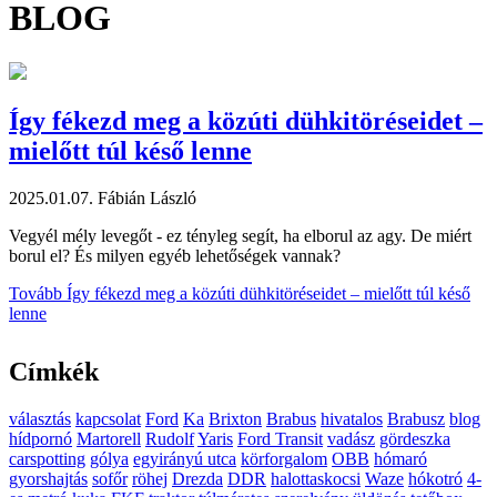
BLOG
Így fékezd meg a közúti dühkitöréseidet –
mielőtt túl késő lenne
2025.01.07.
Fábián László
Vegyél mély levegőt - ez tényleg segít, ha elborul az agy. De miért
borul el? És milyen egyéb lehetőségek vannak?
Tovább
Így fékezd meg a közúti dühkitöréseidet – mielőtt túl késő
lenne
Címkék
választás
kapcsolat
Ford
Ka
Brixton
Brabus
hivatalos
Brabusz
blog
hídpornó
Martorell
Rudolf
Yaris
Ford Transit
vadász
gördeszka
carspotting
gólya
egyirányú utca
körforgalom
OBB
hómaró
gyorshajtás
sofőr
röhej
Drezda
DDR
halottaskocsi
Waze
hókotró
4-