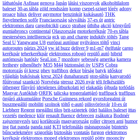
láthatóság
Asfinag
genova
Japán
látási viszonyok
alkoholtilalom
baleset
30-as tábla
zöld rendszám
komp
csepel-sziget
lórév
adony
proace
hilux
deliver
agymotor
benzinkút
kukásautó
THK
figyelmetlen sofőr
Franciaország
sávváltás
37-es út
antric
elektromos daru
cargobicikli
casco
strabag
úthiba
akció
körgyűrű
gumiabroncs
continental
Olaszország
motorkerékpár
70-es tábla
mesterséges intelligencia
gck
up and charge
induktív töltés
Tang
Seal U
Yangwang U8
európai autóipar
nyilvános töltő
vinci
autoroutes
párizs 2024
vw id buzz
deliver 9
m1-m7
ételfutár
cargo
kerékpár
teherkerékpár
elektromos robogó
repülő autó
hibrid
autómosás
hatótáv
SeaLion 7
mozdony
sebesség
amerika
kamera
ferihegy
pihenőhely
M35
M44
biztonsági öv
USPS
Cobra
motorozás
új kresz
phev
traffibox
dekor
bírság
batyk
időskor
világítás
bukósisak
kresz 2024
dunaharaszti
stop-tábla
kanyarodó
fűútvonal
szankció
Norvégia
stressz
2026 nyár
téli felkészülés
úthenger
fűnyíró
ideiglenes útburkolati jel
elakadás
újbuda
torlódás
Magyar Autóklub
ORFK
talicska
tengeralattjáró
traffipack
traffipax
önjáró akkumulátor
Porsche Guinness rekord
gyorsforgalmi út
buszmegálló
mobiliti
szolnok
töltő
e-autó
pilisvörösvár
10-es út
Liebherr
Regent
megállni tilos
brit-szigetek
ötlet
halálos baleset
ittas
vezetés
medence
klór
renault fluence
debrecen
zsákutca
Bodmér
zajszennyezés
taxi
korlátozás
magyarország
roller
citroen ami
humor
ing
fiat panda
panda raid
KTI
telefonálás
másnaposság
büntetés
bűncselekmény
szigorítás
biztosítás
vontatás
furgon
elektromos
kerékpár
elektromos moped
elektromos repülő
pötty
mooncity