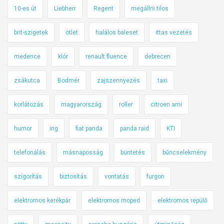
10-es út
Liebherr
Regent
megállni tilos
brit-szigetek
ötlet
halálos baleset
ittas vezetés
medence
klór
renault fluence
debrecen
zsákutca
Bodmér
zajszennyezés
taxi
korlátozás
magyarország
roller
citroen ami
humor
ing
fiat panda
panda raid
KTI
telefonálás
másnaposság
büntetés
bűncselekmény
szigorítás
biztosítás
vontatás
furgon
elektromos kerékpár
elektromos moped
elektromos repülő