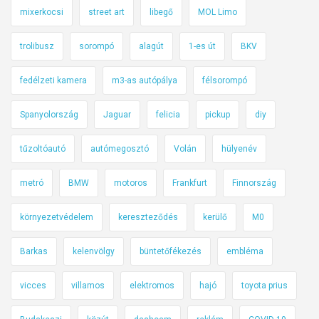
f
mixerkocsi
street art
libegő
MOL Limo
ő
v
trolibusz
sorompó
alagút
1-es út
BKV
á
r
fedélzeti kamera
m3-as autópálya
félsorompó
o
Spanyolország
Jaguar
felicia
pickup
diy
s
n
tűzoltóautó
autómegosztó
Volán
hülyenév
a
k
metró
BMW
motoros
Frankfurt
Finnország
i
s
környezetvédelem
kereszteződés
kerülő
M0
l
e
Barkas
kelenvölgy
büntetőfékezés
embléma
n
n
vicces
villamos
elektromos
hajó
toyota prius
e