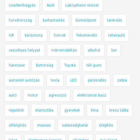
cserbenhagyás
Audi
Lakó-pihenő övezet
horvátország
karbantartás
büntetőpont
tankolás
lidl
karácsony
homok
fekvőrendőr
teherautó
veszélyes helyzet
mikromobilitás
alkohol
bor
hannover
biztonság
Toyota
téli gumi
autonóm autózás
tesla
LED
párásodás
zebra
autó
motor
agresszió
elektromos busz
repülőtér
statisztika
gyerekek
Kína
kresz tábla
útfelújítás
maxxus
sebességhatár
útépítés