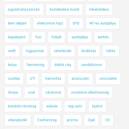
jogosítványszerzés
közlekedési morál
feketedoboz
bem rakpart
elektromos hajó
BYD
M7-es autópálya
kapubejáró
foci
futball
sportpálya
kerítés
swift
fogyasztás
teherbicikli
biciklisáv
töltés
kutya
fantomcég
dobós cég
vandalizmus
szerbia
GTI
hamisítás
alvázszám
visszaélés
lámpa
szár
záróvonal
vezetésre alkalmasság
követési távolság
elalvás
régi autó
kijelző
villanybicikli
Csehország
prizma
Opel
CD