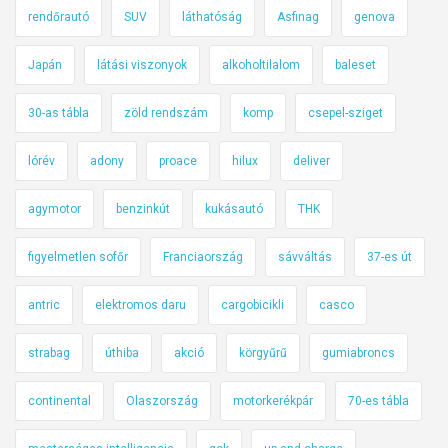
rendőrautó
SUV
láthatóság
Asfinag
genova
Japán
látási viszonyok
alkoholtilalom
baleset
30-as tábla
zöld rendszám
komp
csepel-sziget
lórév
adony
proace
hilux
deliver
agymotor
benzinkút
kukásautó
THK
figyelmetlen sofőr
Franciaország
sávváltás
37-es út
antric
elektromos daru
cargobicikli
casco
strabag
úthiba
akció
körgyűrű
gumiabroncs
continental
Olaszország
motorkerékpár
70-es tábla