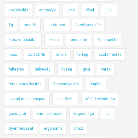
közlekedés
autópálya
Lime
dízel
FEOL
5g
mentők
autómosó
fizető parkolás
kresz-módosítás
skoda
rendszám
Velencei-tó
hoax
ZalaZONE
online
térkép
aszfaltfestés
felfestés
hülyeség
hőség
győr
varsó
forgalomcsillapítás
légszennyezés
dugódíj
levegő munkacsoport
ellenőrzés
közúti ellenőrzés
gazdagrét
városépítészet
koppenhága
fiat
Gyermekvasút
ergonómia
omsz