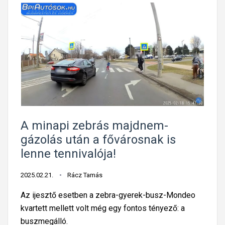
A minapi zebrás majdnem-
gázolás után a fővárosnak is
lenne tennivalója!
2025.02.21.
Rácz Tamás
Az ijesztő esetben a zebra-gyerek-busz-Mondeo
kvartett mellett volt még egy fontos tényező: a
buszmegálló.