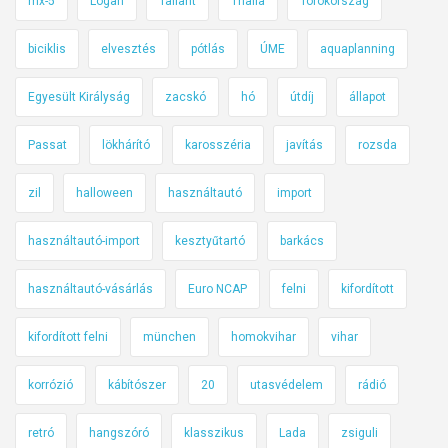
mx-5
Logan
Taliant
Thalia
Törökország
biciklis
elvesztés
pótlás
ÚME
aquaplanning
Egyesült Királyság
zacskó
hó
útdíj
állapot
Passat
lökhárító
karosszéria
javítás
rozsda
zil
halloween
használtautó
import
használtautó-import
kesztyűtartó
barkács
használtautó-vásárlás
Euro NCAP
felni
kifordított
kifordított felni
münchen
homokvihar
vihar
korrózió
kábítószer
20
utasvédelem
rádió
retró
hangszóró
klasszikus
Lada
zsiguli