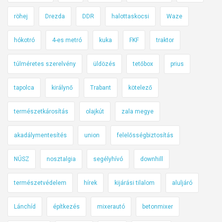
d
röhej
Drezda
DDR
halottaskocsi
Waze
n
e
hókotró
4-es metró
kuka
FKF
traktor
m
-
túlméretes szerelvény
üldözés
tetőbox
prius
g
á
tapolca
királynő
Trabant
kötelező
z
o
természetkárosítás
olajkút
zala megye
l
akadálymentesítés
union
felelősségbiztosítás
á
s
NÚSZ
nosztalgia
segélyhívó
downhill
u
t
természetvédelem
hírek
kijárási tilalom
aluljáró
á
n
Lánchíd
építkezés
mixerautó
betonmixer
a