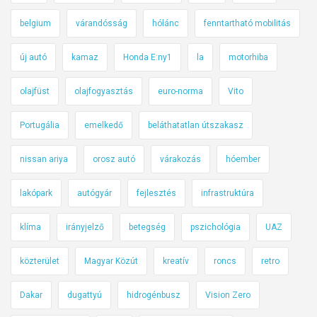
belgium
várandósság
hólánc
fenntartható mobilitás
új autó
kamaz
Honda E:ny1
la
motorhiba
olajfüst
olajfogyasztás
euro-norma
Vito
Portugália
emelkedő
beláthatatlan útszakasz
nissan ariya
orosz autó
várakozás
hóember
lakópark
autógyár
fejlesztés
infrastruktúra
klíma
irányjelző
betegség
pszichológia
UAZ
közterület
Magyar Közút
kreatív
roncs
retro
Dakar
dugattyú
hidrogénbusz
Vision Zero