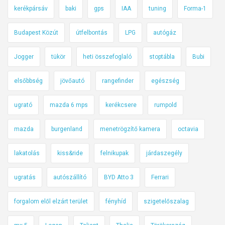
kerékpársáv
baki
gps
IAA
tuning
Forma-1
Budapest Közút
útfelbontás
LPG
autógáz
Jogger
tükör
heti összefoglaló
stoptábla
Bubi
elsőbbség
jövőautó
rangefinder
egészség
ugrató
mazda 6 mps
kerékcsere
rumpold
mazda
burgenland
menetrögzítő kamera
octavia
lakatolás
kiss&ride
felnikupak
járdaszegély
ugratás
autószállító
BYD Atto 3
Ferrari
forgalom elől elzárt terület
fényhíd
szigetelőszalag