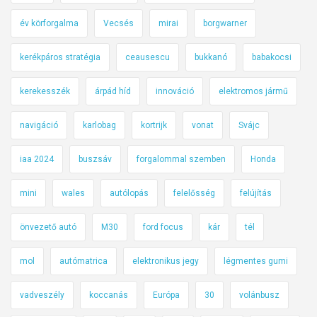
év körforgalma
Vecsés
mirai
borgwarner
kerékpáros stratégia
ceausescu
bukkanó
babakocsi
kerekesszék
árpád híd
innováció
elektromos jármű
navigáció
karlobag
kortrijk
vonat
Svájc
iaa 2024
buszsáv
forgalommal szemben
Honda
mini
wales
autólopás
felelősség
felújítás
önvezető autó
M30
ford focus
kár
tél
mol
autómatrica
elektronikus jegy
légmentes gumi
vadveszély
koccanás
Európa
30
volánbusz