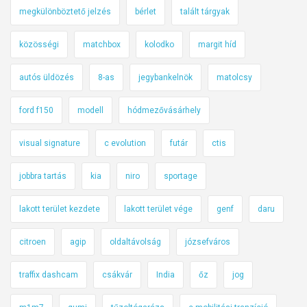
megkülönböztető jelzés
bérlet
talált tárgyak
közösségi
matchbox
kolodko
margit híd
autós üldözés
8-as
jegybankelnök
matolcsy
ford f150
modell
hódmezővásárhely
visual signature
c evolution
futár
ctis
jobbra tartás
kia
niro
sportage
lakott terület kezdete
lakott terület vége
genf
daru
citroen
agip
oldaltávolság
józsefváros
traffix dashcam
csákvár
India
őz
jog