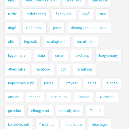
lakat
elektromos kamion
alkatrész
művészet
traffix
érdekesség
fizetőkapu
logó
vicc
dugó
törésteszt
poén
dohányzás az autóban
alto
légzsák
szalagkorlát
suzuki alto
figyelmetlen
Baja
smart
lakótelep
hagyomány
40-es tábla
facebook
golf
fáradtság
napelemes autó
iskola
lightyear
sainz
alonso
omoda
madrid
elon musk
Babboe
Autobahn
gázolás
elhagyatott
szabálytalan
Tanuló
tanulóvezető
T matrica
tanulóautó
friss jogsi