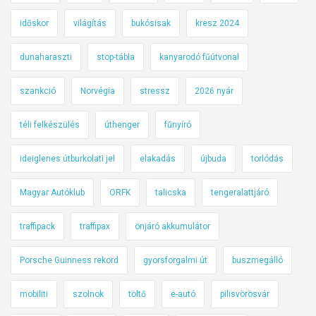
időskor
világítás
bukósisak
kresz 2024
dunaharaszti
stop-tábla
kanyarodó fűútvonal
szankció
Norvégia
stressz
2026 nyár
téli felkészülés
úthenger
fűnyíró
ideiglenes útburkolati jel
elakadás
újbuda
torlódás
Magyar Autóklub
ORFK
talicska
tengeralattjáró
traffipack
traffipax
önjáró akkumulátor
Porsche Guinness rekord
gyorsforgalmi út
buszmegálló
mobiliti
szolnok
töltő
e-autó
pilisvörösvár