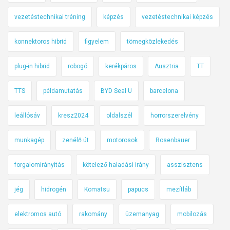
vezetéstechnikai tréning
képzés
vezetéstechnikai képzés
konnektoros hibrid
figyelem
tömegközlekedés
plug-in hibrid
robogó
kerékpáros
Ausztria
TT
TTS
példamutatás
BYD Seal U
barcelona
leállósáv
kresz2024
oldalszél
horrorszerelvény
munkagép
zenélő út
motorosok
Rosenbauer
forgalomirányítás
kötelező haladási irány
asszisztens
jég
hidrogén
Komatsu
papucs
mezítláb
elektromos autó
rakomány
üzemanyag
mobilozás