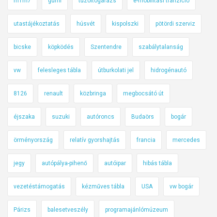
m1m7
gumi
tűzoltógarázs
e-mobilitási tranzíció
utastájékoztatás
húsvét
kispolszki
pötördi szerviz
bicske
köpködés
Szentendre
szabálytalanság
vw
felesleges tábla
útburkolati jel
hidrogénautó
8126
renault
közbringa
megbocsátó út
éjszaka
suzuki
autóroncs
Budaörs
bogár
örményország
relatív gyorshajtás
francia
mercedes
jegy
autópálya-pihenő
autóipar
hibás tábla
vezetéstámogatás
kézműves tábla
USA
vw bogár
Párizs
balesetveszély
programajánlómúzeum