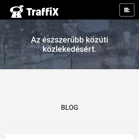
Prim
Men
Az észszerűbb közúti
közlekedésért.
BLOG