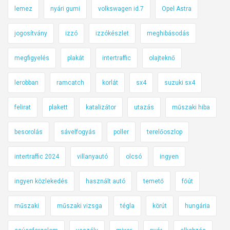
lemez
nyári gumi
volkswagen id.7
Opel Astra
jogosítvány
izzó
izzókészlet
meghibásodás
megfigyelés
plakát
intertraffic
olajteknő
lerobban
ramcatch
korlát
sx4
suzuki sx4
felirat
plakett
katalizátor
utazás
műszaki hiba
besorolás
sávelfogyás
poller
terelőoszlop
intertraffic 2024
villanyautó
olcsó
ingyen
ingyen közlekedés
használt autó
temető
főút
műszaki
műszaki vizsga
tégla
körút
hungária