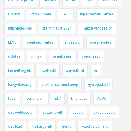
csúcsforgalom
veszély
mixer
nyár
elkobzás
Dolphin
infotainment
RATP
figyelmeztető jelzés
különlegesség
brit mini túra 2024
Párizsi Autószalon
LEVC
segítségnyújtás
fényszóró
gyermekülés
oktatás
brit taxi
teherbringa
Svédország
kiemelt ügyek
szélvédő
zajvédő fal
ai
lengyelország
elektromos munkagép
gyalogátkelő
teszt
történelem
id.7
kínai autó
ADAC
szélvédőcsere
suzuki swift
superb
skoda superb
szellőző
fizikai gomb
gomb
vezetéstechnika