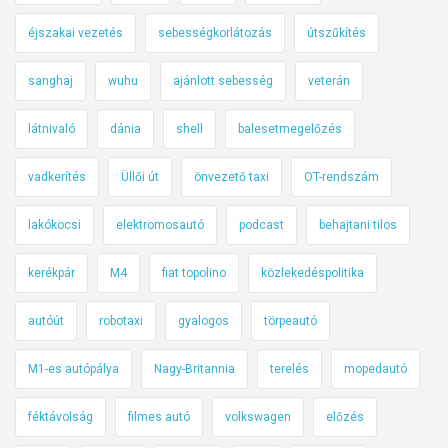
éjszakai vezetés
sebességkorlátozás
útszűkítés
sanghaj
wuhu
ajánlott sebesség
veterán
látnivaló
dánia
shell
balesetmegelőzés
vadkerítés
Üllői út
önvezető taxi
OT-rendszám
lakókocsi
elektromosautó
podcast
behajtani tilos
kerékpár
M4
fiat topolino
közlekedéspolitika
autóút
robotaxi
gyalogos
törpeautó
M1-es autópálya
Nagy-Britannia
terelés
mopedautó
féktávolság
filmes autó
volkswagen
előzés