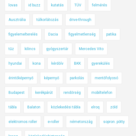
lovas
id buzz
kutatás
TÜV
felmérés
Ausztrália
túlkorlátozás
drive-through
figyelemelterelés
Dacia
figyelmetlenség
patika
tűz
kilincs
gyógyszertár
Mercedes Vito
hyundai
kona
kérdőív
BKK
gyerekülés
érintőképernyő
képernyő
parkolás
mentőfolyosó
Budapest
kerékpárút
rendőrség
mobiltelefon
tábla
Balaton
közlekedési tábla
elroq
zöld
elektromos roller
e-roller
németország
sopron. pötty