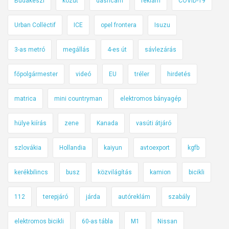
Budakeszi
közút
dashcam
reklám
COVID-19
t
e
Urban Collëctif
ICE
opel frontera
Isuzu
n
n
3-as metró
megállás
4-es út
sávlezárás
i
v
főpolgármester
videó
EU
tréler
hirdetés
a
l
matrica
mini countryman
elektromos bányagép
ó
j
hülye kiírás
zene
Kanada
vasúti átjáró
a
!
szlovákia
Hollandia
kaiyun
avtoexport
kgfb
kerékbilincs
busz
közvilágítás
kamion
bicikli
112
terepjáró
járda
autóreklám
szabály
elektromos bicikli
60-as tábla
M1
Nissan