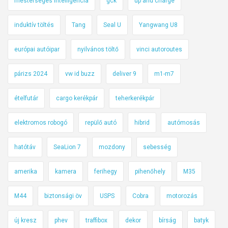
mesterséges intelligencia
gck
up and charge
induktív töltés
Tang
Seal U
Yangwang U8
európai autóipar
nyilvános töltő
vinci autoroutes
párizs 2024
vw id buzz
deliver 9
m1-m7
ételfutár
cargo kerékpár
teherkerékpár
elektromos robogó
repülő autó
hibrid
autómosás
hatótáv
SeaLion 7
mozdony
sebesség
amerika
kamera
ferihegy
pihenőhely
M35
M44
biztonsági öv
USPS
Cobra
motorozás
új kresz
phev
traffibox
dekor
bírság
batyk