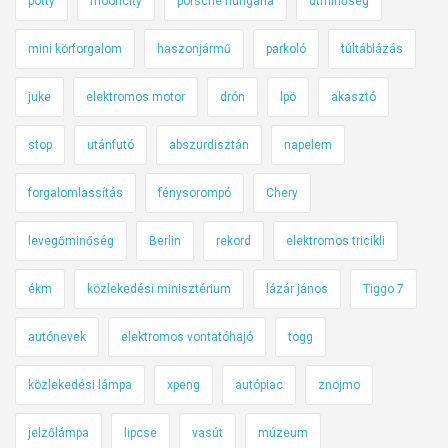
pötty
mooncity
porsche hungária
útminőség
mini körforgalom
haszonjármű
parkoló
túltáblázás
juke
elektromos motor
drón
lpö
akasztó
stop
utánfutó
abszurdisztán
napelem
forgalomlassítás
fénysorompó
Chery
levegőminőség
Berlin
rekord
elektromos tricikli
ékm
közlekedési minisztérium
lázár jános
Tiggo 7
autónevek
elektromos vontatóhajó
togg
közlekedési lámpa
xpeng
autópiac
znojmo
jelzőlámpa
lipcse
vasút
múzeum