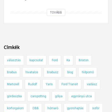
A
TOVÁBB
m
i
n
a
p
Címkék
i
z
választás
kapcsolat
Ford
Ka
Brixton
e
b
Brabus
hivatalos
Brabusz
blog
hídpornó
r
á
Martorell
Rudolf
Yaris
Ford Transit
vadász
s
m
gördeszka
carspotting
gólya
egyirányú utca
a
körforgalom
OBB
hómaró
gyorshajtás
sofőr
j