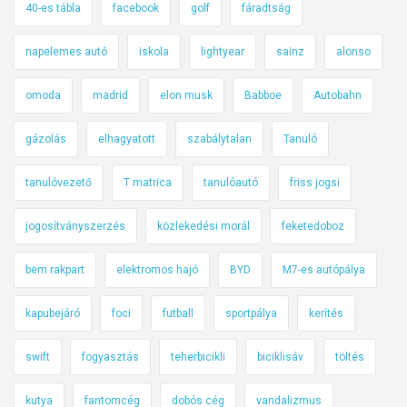
40-es tábla
facebook
golf
fáradtság
napelemes autó
iskola
lightyear
sainz
alonso
omoda
madrid
elon musk
Babboe
Autobahn
gázolás
elhagyatott
szabálytalan
Tanuló
tanulóvezető
T matrica
tanulóautó
friss jogsi
jogosítványszerzés
közlekedési morál
feketedoboz
bem rakpart
elektromos hajó
BYD
M7-es autópálya
kapubejáró
foci
futball
sportpálya
kerítés
swift
fogyasztás
teherbicikli
biciklisáv
töltés
kutya
fantomcég
dobós cég
vandalizmus