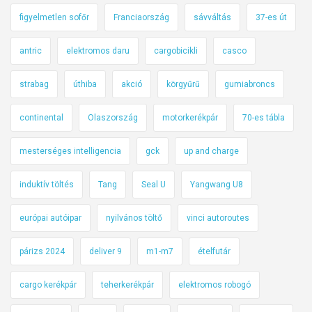
figyelmetlen sofőr
Franciaország
sávváltás
37-es út
antric
elektromos daru
cargobicikli
casco
strabag
úthiba
akció
körgyűrű
gumiabroncs
continental
Olaszország
motorkerékpár
70-es tábla
mesterséges intelligencia
gck
up and charge
induktív töltés
Tang
Seal U
Yangwang U8
európai autóipar
nyilvános töltő
vinci autoroutes
párizs 2024
deliver 9
m1-m7
ételfutár
cargo kerékpár
teherkerékpár
elektromos robogó