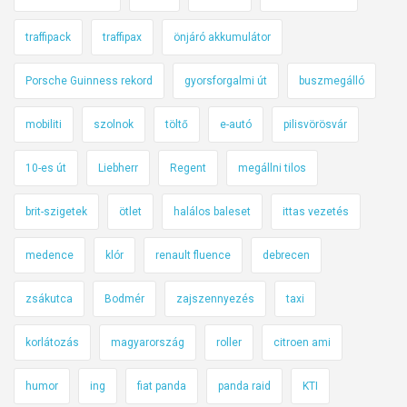
traffipack
traffipax
önjáró akkumulátor
Porsche Guinness rekord
gyorsforgalmi út
buszmegálló
mobiliti
szolnok
töltő
e-autó
pilisvörösvár
10-es út
Liebherr
Regent
megállni tilos
brit-szigetek
ötlet
halálos baleset
ittas vezetés
medence
klór
renault fluence
debrecen
zsákutca
Bodmér
zajszennyezés
taxi
korlátozás
magyarország
roller
citroen ami
humor
ing
fiat panda
panda raid
KTI