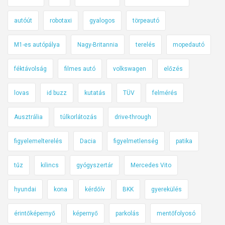
autóút
robotaxi
gyalogos
törpeautó
M1-es autópálya
Nagy-Britannia
terelés
mopedautó
féktávolság
filmes autó
volkswagen
előzés
lovas
id buzz
kutatás
TÜV
felmérés
Ausztrália
túlkorlátozás
drive-through
figyelemelterelés
Dacia
figyelmetlenség
patika
tűz
kilincs
gyógyszertár
Mercedes Vito
hyundai
kona
kérdőív
BKK
gyerekülés
érintőképernyő
képernyő
parkolás
mentőfolyosó