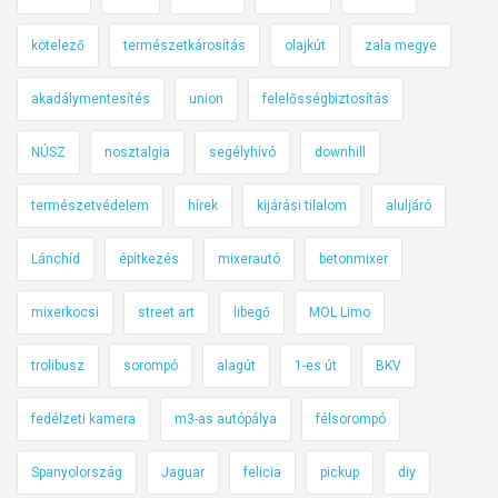
kötelező
természetkárosítás
olajkút
zala megye
akadálymentesítés
union
felelősségbiztosítás
NÚSZ
nosztalgia
segélyhívó
downhill
természetvédelem
hírek
kijárási tilalom
aluljáró
Lánchíd
építkezés
mixerautó
betonmixer
mixerkocsi
street art
libegő
MOL Limo
trolibusz
sorompó
alagút
1-es út
BKV
fedélzeti kamera
m3-as autópálya
félsorompó
Spanyolország
Jaguar
felicia
pickup
diy