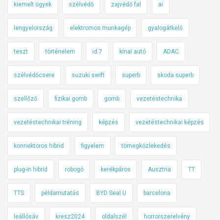
kiemelt ügyek
szélvédő
zajvédő fal
ai
lengyelország
elektromos munkagép
gyalogátkelő
teszt
történelem
id.7
kínai autó
ADAC
szélvédőcsere
suzuki swift
superb
skoda superb
szellőző
fizikai gomb
gomb
vezetéstechnika
vezetéstechnikai tréning
képzés
vezetéstechnikai képzés
konnektoros hibrid
figyelem
tömegközlekedés
plug-in hibrid
robogó
kerékpáros
Ausztria
TT
TTS
példamutatás
BYD Seal U
barcelona
leállósáv
kresz2024
oldalszél
horrorszerelvény