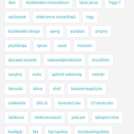
ékm
közlekedési minisztérium
lázár jános
Tiggo 7
autónevek
elektromos vontatóhajó
togg
közlekedési lámpa
xpeng
autópiac
znojmo
jelzőlámpa
lipcse
vasút
múzeum
éjszakai vezetés
sebességkorlátozás
útszűkítés
sanghaj
wuhu
ajánlott sebesség
veterán
látnivaló
dánia
shell
balesetmegelőzés
vadkerítés
Üllői út
önvezető taxi
OT-rendszám
lakókocsi
elektromosautó
podcast
behajtani tilos
kerékpár
M4
fiat topolino
közlekedéspolitika