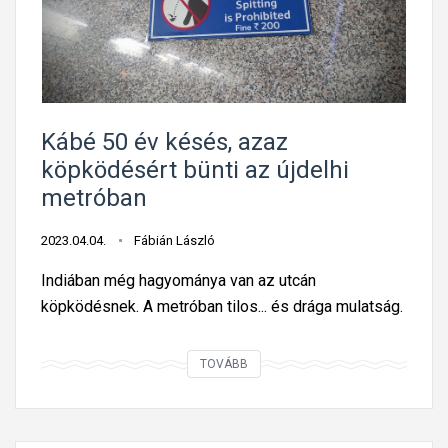
e
l
t
e
é
g
s
k
t
e
n
Kábé 50 év késés, azaz
v
e
köpködésért bünti az újdelhi
é
m
s
metróban
g
b
o
2023.04.04.
Fábián László
é
n
h
Indiában még hagyománya van az utcán
d
a
köpködésnek. A metróban tilos... és drága mulatság.
o
t
l
é
K
TOVÁBB
t
k
á
á
o
b
k
n
é