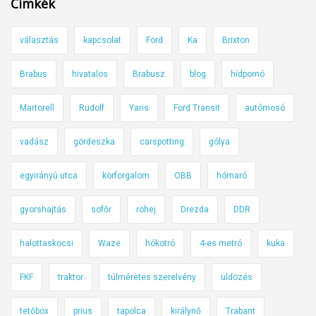
Címkék
é
g
választás
kapcsolat
Ford
Ka
Brixton
y
e
Brabus
hivatalos
Brabusz
blog
hídpornó
s
m
Martorell
Rudolf
Yaris
Ford Transit
autómosó
e
t
vadász
gördeszka
carspotting
gólya
r
egyirányú utca
körforgalom
OBB
hómaró
ó
b
gyorshajtás
sofőr
röhej
Drezda
DDR
a
n
halottaskocsi
Waze
hókotró
4-es metró
kuka
FKF
traktor
túlméretes szerelvény
üldözés
tetőbox
prius
tapolca
királynő
Trabant