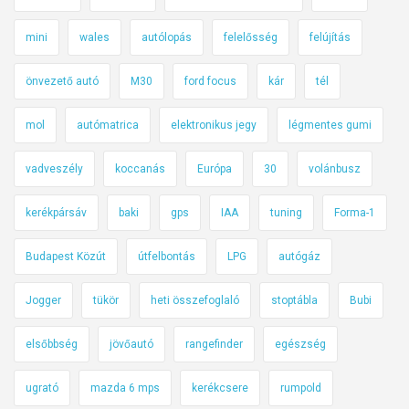
mini
wales
autólopás
felelősség
felújítás
önvezető autó
M30
ford focus
kár
tél
mol
autómatrica
elektronikus jegy
légmentes gumi
vadveszély
koccanás
Európa
30
volánbusz
kerékpársáv
baki
gps
IAA
tuning
Forma-1
Budapest Közút
útfelbontás
LPG
autógáz
Jogger
tükör
heti összefoglaló
stoptábla
Bubi
elsőbbség
jövőautó
rangefinder
egészség
ugrató
mazda 6 mps
kerékcsere
rumpold