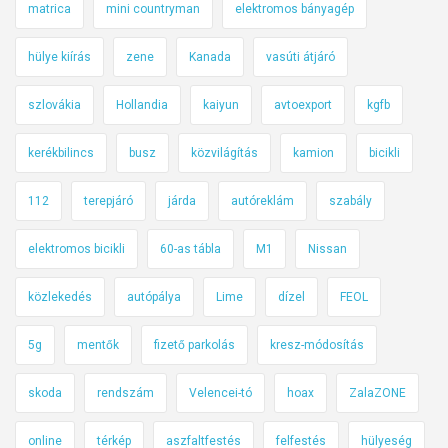
matrica
mini countryman
elektromos bányagép
hülye kiírás
zene
Kanada
vasúti átjáró
szlovákia
Hollandia
kaiyun
avtoexport
kgfb
kerékbilincs
busz
közvilágítás
kamion
bicikli
112
terepjáró
járda
autóreklám
szabály
elektromos bicikli
60-as tábla
M1
Nissan
közlekedés
autópálya
Lime
dízel
FEOL
5g
mentők
fizető parkolás
kresz-módosítás
skoda
rendszám
Velencei-tó
hoax
ZalaZONE
online
térkép
aszfaltfestés
felfestés
hülyeség