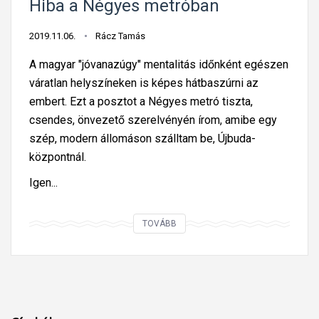
Hiba a Négyes metróban
k
o
2019.11.06.
Rácz Tamás
r
A magyar "jóvanazúgy" mentalitás időnként egészen
váratlan helyszíneken is képes hátbaszúrni az
embert. Ezt a posztot a Négyes metró tiszta,
csendes, önvezető szerelvényén írom, amibe egy
szép, modern állomáson szálltam be, Újbuda-
központnál.
Igen...
H
TOVÁBB
i
b
a
a
N