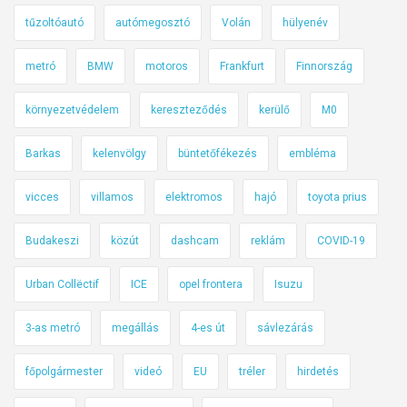
tűzoltóautó
autómegosztó
Volán
hülyenév
metró
BMW
motoros
Frankfurt
Finnország
környezetvédelem
kereszteződés
kerülő
M0
Barkas
kelenvölgy
büntetőfékezés
embléma
vicces
villamos
elektromos
hajó
toyota prius
Budakeszi
közút
dashcam
reklám
COVID-19
Urban Collëctif
ICE
opel frontera
Isuzu
3-as metró
megállás
4-es út
sávlezárás
főpolgármester
videó
EU
tréler
hirdetés