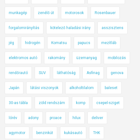
munkagép
zenélő út
motorosok
Rosenbauer
forgalomirányítás
kötelező haladási irány
asszisztens
jég
hidrogén
Komatsu
papucs
mezítláb
elektromos autó
rakomány
üzemanyag
mobilozás
rendőrautó
SUV
láthatóság
Asfinag
genova
Japán
látási viszonyok
alkoholtilalom
baleset
30-as tábla
zöld rendszám
komp
csepel-sziget
lórév
adony
proace
hilux
deliver
agymotor
benzinkút
kukásautó
THK