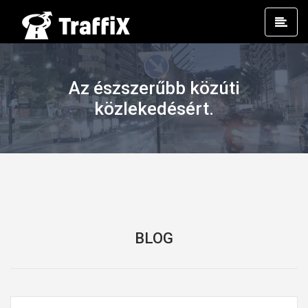
Prim
Men
Az észszerűbb közúti
közlekedésért.
BLOG