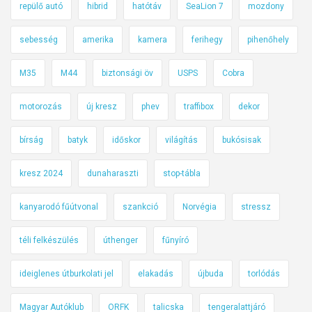
repülő autó
hibrid
hatótáv
SeaLion 7
mozdony
sebesség
amerika
kamera
ferihegy
pihenőhely
M35
M44
biztonsági öv
USPS
Cobra
motorozás
új kresz
phev
traffibox
dekor
bírság
batyk
időskor
világítás
bukósisak
kresz 2024
dunaharaszti
stop-tábla
kanyarodó fűútvonal
szankció
Norvégia
stressz
téli felkészülés
úthenger
fűnyíró
ideiglenes útburkolati jel
elakadás
újbuda
torlódás
Magyar Autóklub
ORFK
talicska
tengeralattjáró