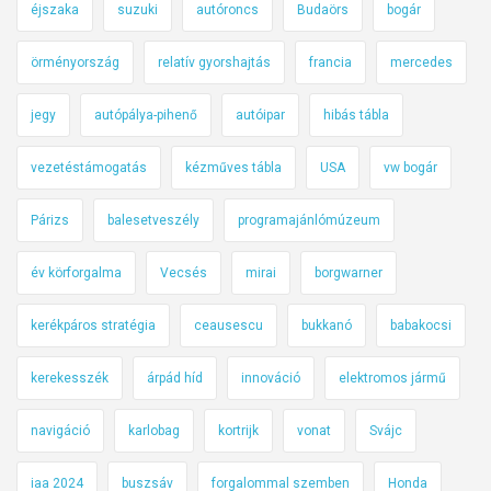
éjszaka
suzuki
autóroncs
Budaörs
bogár
örményország
relatív gyorshajtás
francia
mercedes
jegy
autópálya-pihenő
autóipar
hibás tábla
vezetéstámogatás
kézműves tábla
USA
vw bogár
Párizs
balesetveszély
programajánlómúzeum
év körforgalma
Vecsés
mirai
borgwarner
kerékpáros stratégia
ceausescu
bukkanó
babakocsi
kerekesszék
árpád híd
innováció
elektromos jármű
navigáció
karlobag
kortrijk
vonat
Svájc
iaa 2024
buszsáv
forgalommal szemben
Honda