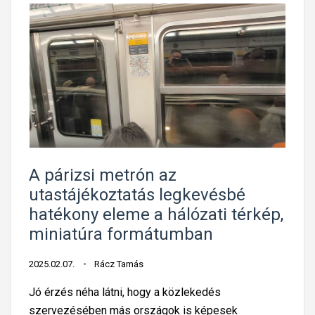
A párizsi metrón az
utastájékoztatás legkevésbé
hatékony eleme a hálózati térkép,
miniatúra formátumban
2025.02.07.
Rácz Tamás
Jó érzés néha látni, hogy a közlekedés
szervezésében más országok is képesek