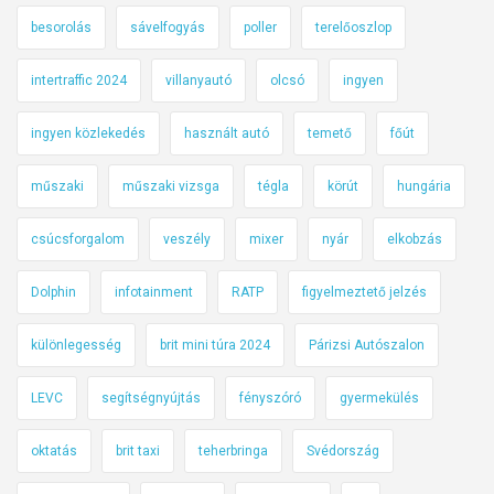
besorolás
sávelfogyás
poller
terelőoszlop
intertraffic 2024
villanyautó
olcsó
ingyen
ingyen közlekedés
használt autó
temető
főút
műszaki
műszaki vizsga
tégla
körút
hungária
csúcsforgalom
veszély
mixer
nyár
elkobzás
Dolphin
infotainment
RATP
figyelmeztető jelzés
különlegesség
brit mini túra 2024
Párizsi Autószalon
LEVC
segítségnyújtás
fényszóró
gyermekülés
oktatás
brit taxi
teherbringa
Svédország