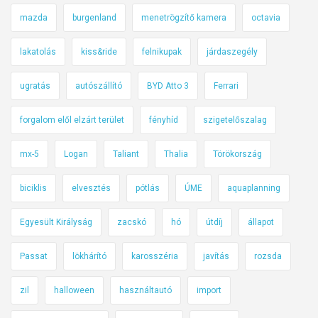
mazda
burgenland
menetrögzítő kamera
octavia
lakatolás
kiss&ride
felnikupak
járdaszegély
ugratás
autószállító
BYD Atto 3
Ferrari
forgalom elől elzárt terület
fényhíd
szigetelőszalag
mx-5
Logan
Taliant
Thalia
Törökország
biciklis
elvesztés
pótlás
ÚME
aquaplanning
Egyesült Királyság
zacskó
hó
útdíj
állapot
Passat
lökhárító
karosszéria
javítás
rozsda
zil
halloween
használtautó
import