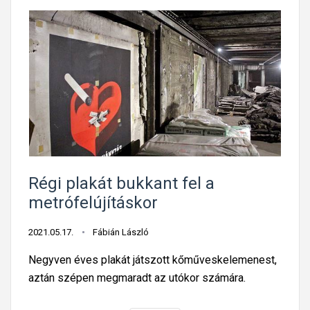
á
y
5
t
e
0
e
l
é
l
e
v
é
m
k
g
e
é
g
a
s
é
h
é
á
s
l
,
Régi plakát bukkant fel a
ó
a
metrófelújításkor
z
z
a
a
2021.05.17.
Fábián László
t
z
i
Negyven éves plakát játszott kőműveskelemenest,
k
t
aztán szépen megmaradt az utókor számára.
ö
é
p
r