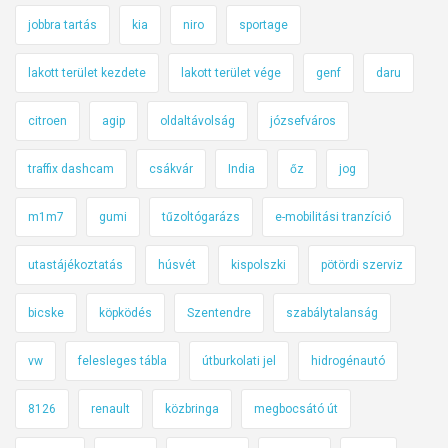
jobbra tartás
kia
niro
sportage
lakott terület kezdete
lakott terület vége
genf
daru
citroen
agip
oldaltávolság
józsefváros
traffix dashcam
csákvár
India
őz
jog
m1m7
gumi
tűzoltógarázs
e-mobilitási tranzíció
utastájékoztatás
húsvét
kispolszki
pötördi szerviz
bicske
köpködés
Szentendre
szabálytalanság
vw
felesleges tábla
útburkolati jel
hidrogénautó
8126
renault
közbringa
megbocsátó út