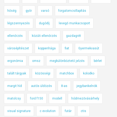
hőség
győr
varsó
forgalomcsillapítás
légszennyezés
dugódíj
levegő munkacsoport
ellenőrzés
közúti ellenőrzés
gazdagrét
városépítészet
koppenhága
fiat
Gyermekvasút
ergonómia
omsz
megkülönböztető jelzés
bérlet
talált tárgyak
közösségi
matchbox
kolodko
margit híd
autós üldözés
8-as
jegybankelnök
matolcsy
ford f150
modell
hódmezővásárhely
visual signature
c evolution
futár
ctis