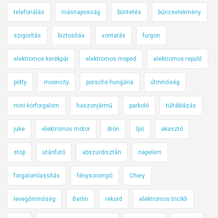
telefonálás
másnaposság
büntetés
bűncselekmény
szigorítás
biztosítás
vontatás
furgon
elektromos kerékpár
elektromos moped
elektromos repülő
pötty
mooncity
porsche hungária
útminőség
mini körforgalom
haszonjármű
parkoló
túltáblázás
juke
elektromos motor
drón
lpö
akasztó
stop
utánfutó
abszurdisztán
napelem
forgalomlassítás
fénysorompó
Chery
levegőminőség
Berlin
rekord
elektromos tricikli