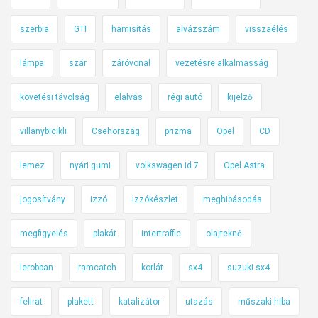
szerbia
GTI
hamisítás
alvázszám
visszaélés
lámpa
szár
záróvonal
vezetésre alkalmasság
követési távolság
elalvás
régi autó
kijelző
villanybicikli
Csehország
prizma
Opel
CD
lemez
nyári gumi
volkswagen id.7
Opel Astra
jogosítvány
izzó
izzókészlet
meghibásodás
megfigyelés
plakát
intertraffic
olajteknő
lerobban
ramcatch
korlát
sx4
suzuki sx4
felirat
plakett
katalizátor
utazás
műszaki hiba