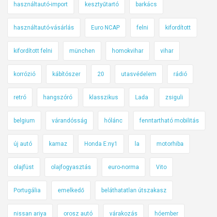
használtautó-import
kesztyűtartó
barkács
használtautó-vásárlás
Euro NCAP
felni
kifordított
kifordított felni
münchen
homokvihar
vihar
korrózió
kábítószer
20
utasvédelem
rádió
retró
hangszóró
klasszikus
Lada
zsiguli
belgium
várandósság
hólánc
fenntartható mobilitás
új autó
kamaz
Honda E:ny1
la
motorhiba
olajfüst
olajfogyasztás
euro-norma
Vito
Portugália
emelkedő
beláthatatlan útszakasz
nissan ariya
orosz autó
várakozás
hóember