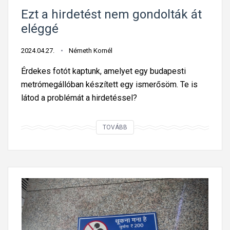
z
Ezt a hirdetést nem gondolták át
u
eléggé
t
a
2024.04.27.
Németh Kornél
s
Érdekes fotót kaptunk, amelyet egy budapesti
t
metrómegállóban készített egy ismerősöm. Te is
á
látod a problémát a hirdetéssel?
j
é
E
TOVÁBB
k
z
o
t
z
a
t
h
a
i
t
r
á
d
s