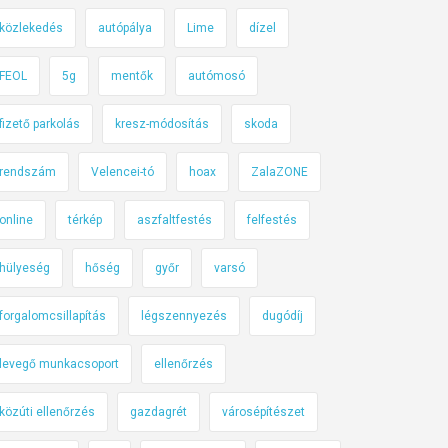
közlekedés
autópálya
Lime
dízel
FEOL
5g
mentők
autómosó
fizető parkolás
kresz-módosítás
skoda
rendszám
Velencei-tó
hoax
ZalaZONE
online
térkép
aszfaltfestés
felfestés
hülyeség
hőség
győr
varsó
forgalomcsillapítás
légszennyezés
dugódíj
levegő munkacsoport
ellenőrzés
közúti ellenőrzés
gazdagrét
városépítészet