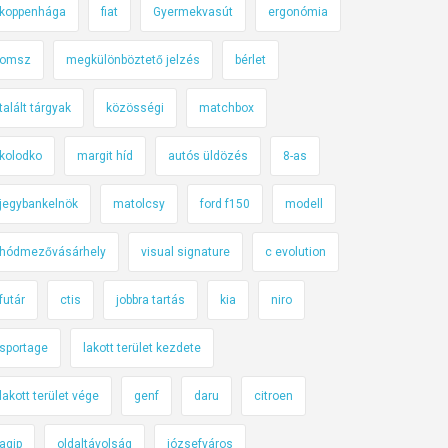
koppenhága
fiat
Gyermekvasút
ergonómia
omsz
megkülönböztető jelzés
bérlet
talált tárgyak
közösségi
matchbox
kolodko
margit híd
autós üldözés
8-as
jegybankelnök
matolcsy
ford f150
modell
hódmezővásárhely
visual signature
c evolution
futár
ctis
jobbra tartás
kia
niro
sportage
lakott terület kezdete
lakott terület vége
genf
daru
citroen
agip
oldaltávolság
józsefváros