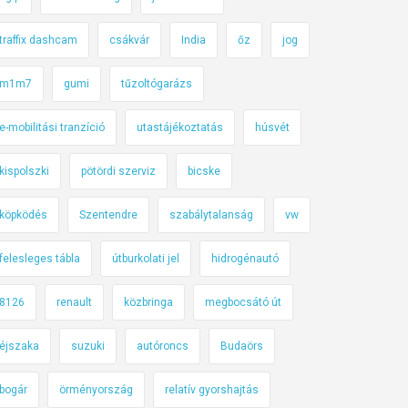
traffix dashcam
csákvár
India
őz
jog
m1m7
gumi
tűzoltógarázs
e-mobilitási tranzíció
utastájékoztatás
húsvét
kispolszki
pötördi szerviz
bicske
köpködés
Szentendre
szabálytalanság
vw
felesleges tábla
útburkolati jel
hidrogénautó
8126
renault
közbringa
megbocsátó út
éjszaka
suzuki
autóroncs
Budaörs
bogár
örményország
relatív gyorshajtás