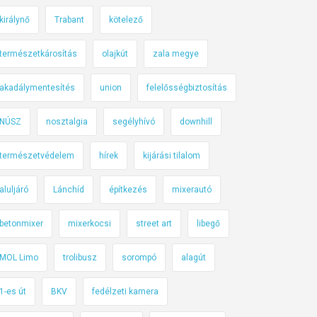
királynő
Trabant
kötelező
természetkárosítás
olajkút
zala megye
akadálymentesítés
union
felelősségbiztosítás
NÚSZ
nosztalgia
segélyhívó
downhill
természetvédelem
hírek
kijárási tilalom
aluljáró
Lánchíd
építkezés
mixerautó
betonmixer
mixerkocsi
street art
libegő
MOL Limo
trolibusz
sorompó
alagút
1-es út
BKV
fedélzeti kamera