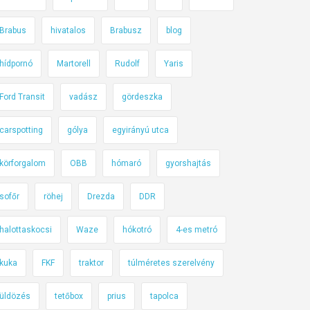
Brabus
hivatalos
Brabusz
blog
hídpornó
Martorell
Rudolf
Yaris
Ford Transit
vadász
gördeszka
carspotting
gólya
egyirányú utca
körforgalom
OBB
hómaró
gyorshajtás
sofőr
röhej
Drezda
DDR
halottaskocsi
Waze
hókotró
4-es metró
kuka
FKF
traktor
túlméretes szerelvény
üldözés
tetőbox
prius
tapolca