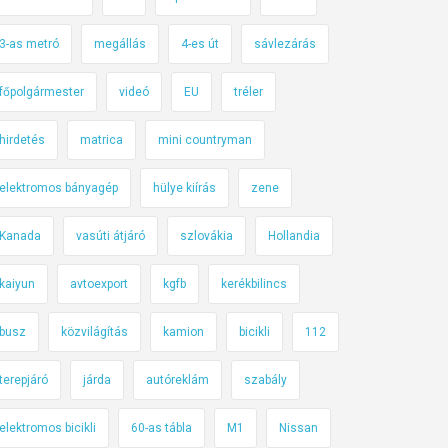
3-as metró
megállás
4-es út
sávlezárás
főpolgármester
videó
EU
tréler
hirdetés
matrica
mini countryman
elektromos bányagép
hülye kiírás
zene
Kanada
vasúti átjáró
szlovákia
Hollandia
kaiyun
avtoexport
kgfb
kerékbilincs
busz
közvilágítás
kamion
bicikli
112
terepjáró
járda
autóreklám
szabály
elektromos bicikli
60-as tábla
M1
Nissan