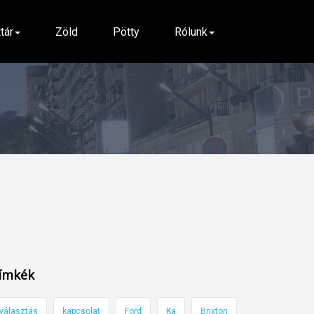
ttár
Zöld
Pötty
Rólunk
ímkék
választás
kapcsolat
Ford
Ka
Brixton