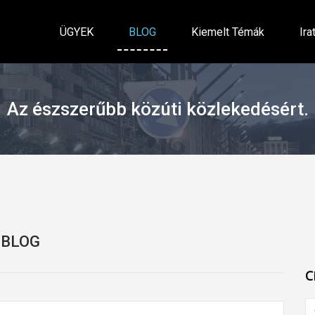
ÜGYEK
BLOG
Kiemelt Témák
Ira
Az észszerűbb közúti közlekedésért.
BLOG
C