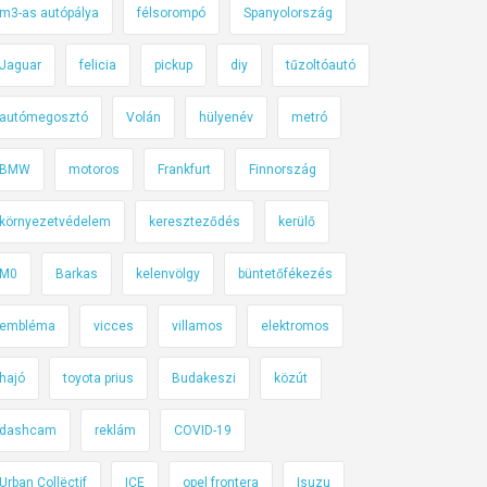
m3-as autópálya
félsorompó
Spanyolország
Jaguar
felicia
pickup
diy
tűzoltóautó
autómegosztó
Volán
hülyenév
metró
BMW
motoros
Frankfurt
Finnország
környezetvédelem
kereszteződés
kerülő
M0
Barkas
kelenvölgy
büntetőfékezés
embléma
vicces
villamos
elektromos
hajó
toyota prius
Budakeszi
közút
dashcam
reklám
COVID-19
Urban Collëctif
ICE
opel frontera
Isuzu