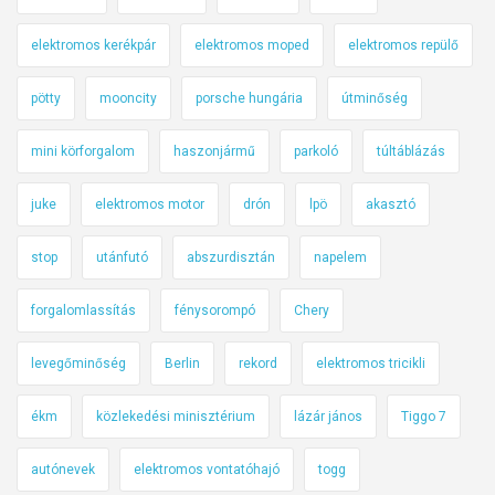
elektromos kerékpár
elektromos moped
elektromos repülő
pötty
mooncity
porsche hungária
útminőség
mini körforgalom
haszonjármű
parkoló
túltáblázás
juke
elektromos motor
drón
lpö
akasztó
stop
utánfutó
abszurdisztán
napelem
forgalomlassítás
fénysorompó
Chery
levegőminőség
Berlin
rekord
elektromos tricikli
ékm
közlekedési minisztérium
lázár jános
Tiggo 7
autónevek
elektromos vontatóhajó
togg