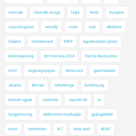
műszaki
műszaki vizsga
tégla
körút
hungária
csúcsforgalom
veszély
mixer
nyár
elkobzás
Dolphin
infotainment
RATP
figyelmeztető jelzés
különlegesség
brit mini túra 2024
Párizsi Autószalon
LEVC
segítségnyújtás
fényszóró
gyermekülés
oktatás
brit taxi
teherbringa
Svédország
kiemelt ügyek
szélvédő
zajvédő fal
ai
lengyelország
elektromos munkagép
gyalogátkelő
teszt
történelem
id.7
kínai autó
ADAC