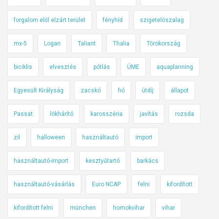
forgalom elől elzárt terület
fényhíd
szigetelőszalag
mx-5
Logan
Taliant
Thalia
Törökország
biciklis
elvesztés
pótlás
ÚME
aquaplanning
Egyesült Királyság
zacskó
hó
útdíj
állapot
Passat
lökhárító
karosszéria
javítás
rozsda
zil
halloween
használtautó
import
használtautó-import
kesztyűtartó
barkács
használtautó-vásárlás
Euro NCAP
felni
kifordított
kifordított felni
münchen
homokvihar
vihar