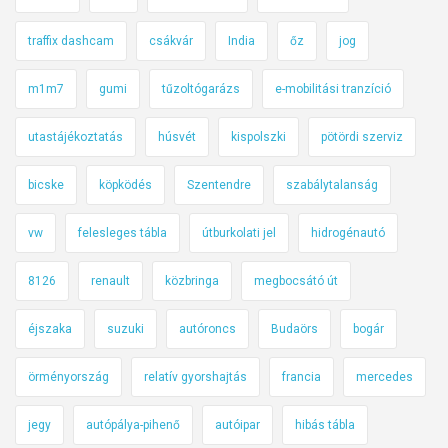
traffix dashcam
csákvár
India
őz
jog
m1m7
gumi
tűzoltógarázs
e-mobilitási tranzíció
utastájékoztatás
húsvét
kispolszki
pötördi szerviz
bicske
köpködés
Szentendre
szabálytalanság
vw
felesleges tábla
útburkolati jel
hidrogénautó
8126
renault
közbringa
megbocsátó út
éjszaka
suzuki
autóroncs
Budaörs
bogár
örményország
relatív gyorshajtás
francia
mercedes
jegy
autópálya-pihenő
autóipar
hibás tábla