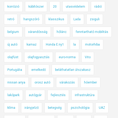
korrózió
kábítószer
20
utasvédelem
rádió
retró
hangszóró
klasszikus
Lada
zsiguli
belgium
várandósság
hólánc
fenntartható mobilitás
új autó
kamaz
Honda E:ny1
la
motorhiba
olajfüst
olajfogyasztás
euro-norma
Vito
Portugália
emelkedő
beláthatatlan útszakasz
nissan ariya
orosz autó
várakozás
hóember
lakópark
autógyár
fejlesztés
infrastruktúra
klíma
irányjelző
betegség
pszichológia
UAZ