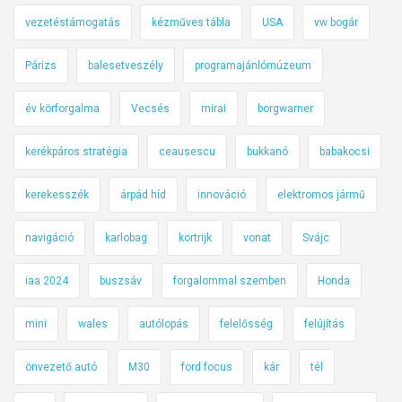
vezetéstámogatás
kézműves tábla
USA
vw bogár
Párizs
balesetveszély
programajánlómúzeum
év körforgalma
Vecsés
mirai
borgwarner
kerékpáros stratégia
ceausescu
bukkanó
babakocsi
kerekesszék
árpád híd
innováció
elektromos jármű
navigáció
karlobag
kortrijk
vonat
Svájc
iaa 2024
buszsáv
forgalommal szemben
Honda
mini
wales
autólopás
felelősség
felújítás
önvezető autó
M30
ford focus
kár
tél