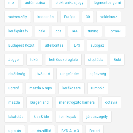
mol
autómatrica
elektronikus jegy
légmentes gumi
vadveszély
koccanás
Európa
30
volánbusz
kerékpársáv
baki
gps
IAA
tuning
Forma-1
Budapest Közút
útfelbontás
LPG
autógáz
Jogger
tükör
heti összefoglaló
stoptábla
Bubi
elsőbbség
jövőautó
rangefinder
egészség
ugrató
mazda 6 mps
kerékcsere
rumpold
mazda
burgenland
menetrögzítő kamera
octavia
lakatolás
kiss&ride
felnikupak
járdaszegély
ugratás
autószállító
BYD Atto 3
Ferrari