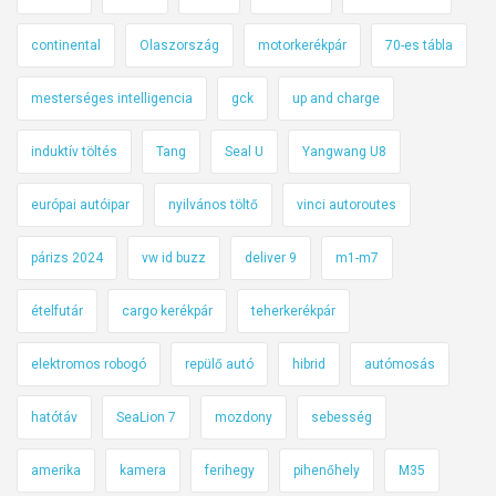
continental
Olaszország
motorkerékpár
70-es tábla
mesterséges intelligencia
gck
up and charge
induktív töltés
Tang
Seal U
Yangwang U8
európai autóipar
nyilvános töltő
vinci autoroutes
párizs 2024
vw id buzz
deliver 9
m1-m7
ételfutár
cargo kerékpár
teherkerékpár
elektromos robogó
repülő autó
hibrid
autómosás
hatótáv
SeaLion 7
mozdony
sebesség
amerika
kamera
ferihegy
pihenőhely
M35