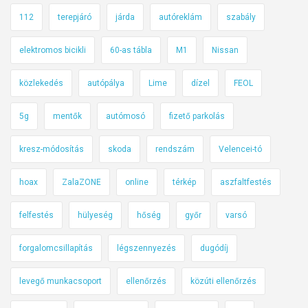
112
terepjáró
járda
autóreklám
szabály
elektromos bicikli
60-as tábla
M1
Nissan
közlekedés
autópálya
Lime
dízel
FEOL
5g
mentők
autómosó
fizető parkolás
kresz-módosítás
skoda
rendszám
Velencei-tó
hoax
ZalaZONE
online
térkép
aszfaltfestés
felfestés
hülyeség
hőség
győr
varsó
forgalomcsillapítás
légszennyezés
dugódíj
levegő munkacsoport
ellenőrzés
közúti ellenőrzés