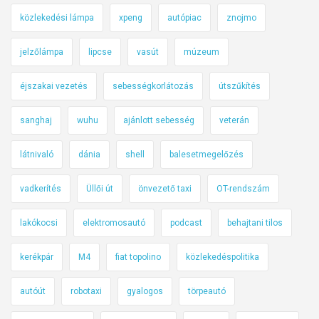
közlekedési lámpa
xpeng
autópiac
znojmo
jelzőlámpa
lipcse
vasút
múzeum
éjszakai vezetés
sebességkorlátozás
útszűkítés
sanghaj
wuhu
ajánlott sebesség
veterán
látnivaló
dánia
shell
balesetmegelőzés
vadkerítés
Üllői út
önvezető taxi
OT-rendszám
lakókocsi
elektromosautó
podcast
behajtani tilos
kerékpár
M4
fiat topolino
közlekedéspolitika
autóút
robotaxi
gyalogos
törpeautó