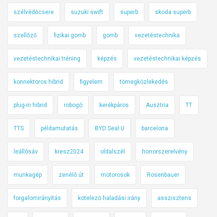
szélvédőcsere
suzuki swift
superb
skoda superb
szellőző
fizikai gomb
gomb
vezetéstechnika
vezetéstechnikai tréning
képzés
vezetéstechnikai képzés
konnektoros hibrid
figyelem
tömegközlekedés
plug-in hibrid
robogó
kerékpáros
Ausztria
TT
TTS
példamutatás
BYD Seal U
barcelona
leállósáv
kresz2024
oldalszél
horrorszerelvény
munkagép
zenélő út
motorosok
Rosenbauer
forgalomirányítás
kötelező haladási irány
asszisztens