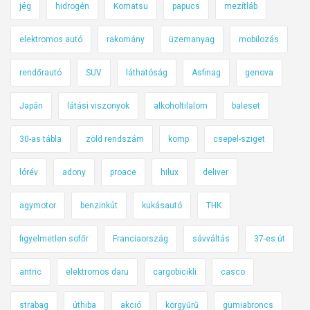
jég
hidrogén
Komatsu
papucs
mezítláb
elektromos autó
rakomány
üzemanyag
mobilozás
rendőrautó
SUV
láthatóság
Asfinag
genova
Japán
látási viszonyok
alkoholtilalom
baleset
30-as tábla
zöld rendszám
komp
csepel-sziget
lórév
adony
proace
hilux
deliver
agymotor
benzinkút
kukásautó
THK
figyelmetlen sofőr
Franciaország
sávváltás
37-es út
antric
elektromos daru
cargobicikli
casco
strabag
úthiba
akció
körgyűrű
gumiabroncs