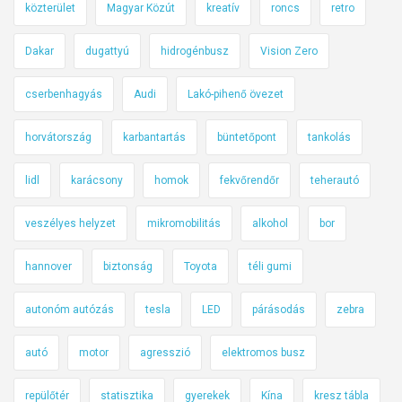
közterület
Magyar Közút
kreatív
roncs
retro
Dakar
dugattyú
hidrogénbusz
Vision Zero
cserbenhagyás
Audi
Lakó-pihenő övezet
horvátország
karbantartás
büntetőpont
tankolás
lidl
karácsony
homok
fekvőrendőr
teherautó
veszélyes helyzet
mikromobilitás
alkohol
bor
hannover
biztonság
Toyota
téli gumi
autonóm autózás
tesla
LED
párásodás
zebra
autó
motor
agresszió
elektromos busz
repülőtér
statisztika
gyerekek
Kína
kresz tábla