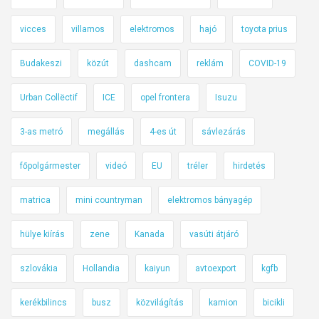
z
t
vicces
villamos
elektromos
hajó
toyota prius
o
Budakeszi
közút
dashcam
reklám
COVID-19
s
ú
Urban Collëctif
ICE
opel frontera
Isuzu
r
?
3-as metró
megállás
4-es út
sávlezárás
főpolgármester
videó
EU
tréler
hirdetés
matrica
mini countryman
elektromos bányagép
hülye kiírás
zene
Kanada
vasúti átjáró
szlovákia
Hollandia
kaiyun
avtoexport
kgfb
kerékbilincs
busz
közvilágítás
kamion
bicikli