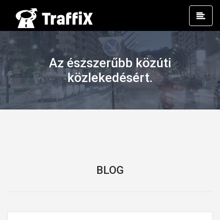
Prim
Men
Az észszerűbb közúti
közlekedésért.
BLOG