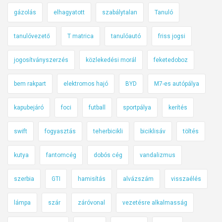
gázolás
elhagyatott
szabálytalan
Tanuló
tanulóvezető
T matrica
tanulóautó
friss jogsi
jogosítványszerzés
közlekedési morál
feketedoboz
bem rakpart
elektromos hajó
BYD
M7-es autópálya
kapubejáró
foci
futball
sportpálya
kerítés
swift
fogyasztás
teherbicikli
biciklisáv
töltés
kutya
fantomcég
dobós cég
vandalizmus
szerbia
GTI
hamisítás
alvázszám
visszaélés
lámpa
szár
záróvonal
vezetésre alkalmasság