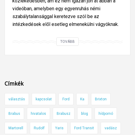
közlekedésben, ám ez nem igazán jön át abban a
videóban, amelyben egy egyenruhás némi
szabálytalansággal keretezve szól be az
intézkedések elől esetleg elmenekülni vágyóknak.
G
TOVÁBB
u
m
i
t
c
Címkék
s
i
választás
kapcsolat
Ford
Ka
Brixton
k
o
Brabus
hivatalos
Brabusz
blog
hídpornó
r
g
Martorell
Rudolf
Yaris
Ford Transit
vadász