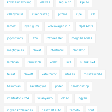
követési távolság
elalvás
régi autó
kijelző
villanybicikli
Csehország
prizma
Opel
CD
lemez
nyári gumi
volkswagen id.7
Opel Astra
jogosítvány
izzó
izzókészlet
meghibásodás
megfigyelés
plakát
intertraffic
olajteknő
lerobban
ramcatch
korlát
sx4
suzuki sx4
felirat
plakett
katalizátor
utazás
műszaki hiba
besorolás
sávelfogyás
poller
terelőoszlop
intertraffic 2024
villanyautó
olcsó
ingyen
ingyen közlekedés
használt autó
temető
főút