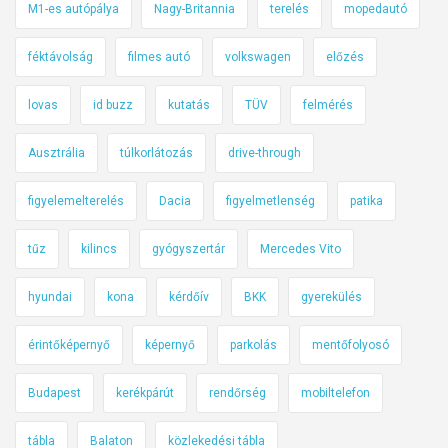
M1-es autópálya
Nagy-Britannia
terelés
mopedautó
féktávolság
filmes autó
volkswagen
előzés
lovas
id buzz
kutatás
TÜV
felmérés
Ausztrália
túlkorlátozás
drive-through
figyelemelterelés
Dacia
figyelmetlenség
patika
tűz
kilincs
gyógyszertár
Mercedes Vito
hyundai
kona
kérdőív
BKK
gyerekülés
érintőképernyő
képernyő
parkolás
mentőfolyosó
Budapest
kerékpárút
rendőrség
mobiltelefon
tábla
Balaton
közlekedési tábla