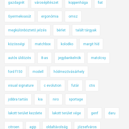
gazdagrét
városépítészet
koppenhága
fiat
Gyermekvasút
ergonómia
omsz
megkülönböztető jelzés
bérlet
talált tárgyak
közösségi
matchbox
kolodko
margit híd
autós üldözés
8-as
jegybankelnök
matolcsy
ford f150
modell
hódmezővásárhely
visual signature
c evolution
futár
ctis
jobbra tartás
kia
niro
sportage
lakott terület kezdete
lakott terület vége
genf
daru
citroen
agip
oldaltávolság
józsefváros