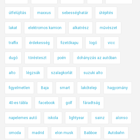
útfelújítás
maxxus
sebességhatár
útépítés
lakat
elektromos kamion
alkatrész
művészet
traffix
érdekesség
fizetőkapu
logó
vicc
dugó
törésteszt
poén
dohányzás az autóban
alto
légzsák
szalagkorlát
suzuki alto
figyelmetlen
Baja
smart
lakótelep
hagyomány
40-es tábla
facebook
golf
fáradtság
napelemes autó
iskola
lightyear
sainz
alonso
omoda
madrid
elon musk
Babboe
Autobahn