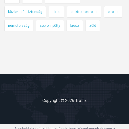
közlekedésbiztonság
elroq
elektromos roller
e-roller
németország
sopron. pötty
kresz
zöld
Copyright © 2026 Traffix
A weboldalon sütiket használunk, hogy kényelmesebb legyen a