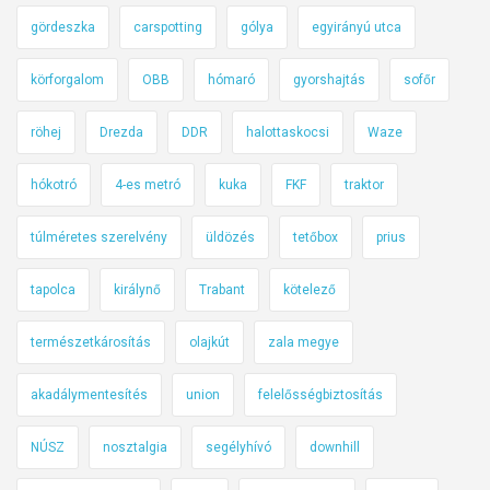
a
t
gördeszka
carspotting
gólya
egyirányú utca
u
körforgalom
OBB
hómaró
gyorshajtás
sofőr
n
k
röhej
Drezda
DDR
halottaskocsi
Waze
é
s
hókotró
4-es metró
kuka
FKF
traktor
n
e
túlméretes szerelvény
üldözés
tetőbox
prius
m
i
tapolca
királynő
Trabant
kötelező
n
d
természetkárosítás
olajkút
zala megye
e
akadálymentesítés
union
felelősségbiztosítás
x
e
NÚSZ
nosztalgia
segélyhívó
downhill
l
ü