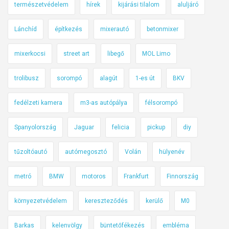
természetvédelem
hírek
kijárási tilalom
aluljáró
n
k
Lánchíd
építkezés
mixerautó
betonmixer
?
H
mixerkocsi
street art
libegő
MOL Limo
o
g
trolibusz
sorompó
alagút
1-es út
BKV
y
i
fedélzeti kamera
m3-as autópálya
félsorompó
s
Spanyolország
Jaguar
felicia
pickup
diy
v
a
tűzoltóautó
autómegosztó
Volán
hülyenév
n
e
metró
BMW
motoros
Frankfurt
Finnország
z
,
környezetvédelem
kereszteződés
kerülő
M0
B
i
Barkas
kelenvölgy
büntetőfékezés
embléma