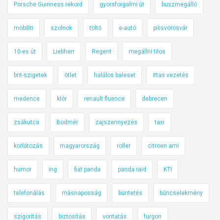
Porsche Guinness rekord
gyorsforgalmi út
buszmegálló
mobiliti
szolnok
töltő
e-autó
pilisvörösvár
10-es út
Liebherr
Regent
megállni tilos
brit-szigetek
ötlet
halálos baleset
ittas vezetés
medence
klór
renault fluence
debrecen
zsákutca
Bodmér
zajszennyezés
taxi
korlátozás
magyarország
roller
citroen ami
humor
ing
fiat panda
panda raid
KTI
telefonálás
másnaposság
büntetés
bűncselekmény
szigorítás
biztosítás
vontatás
furgon