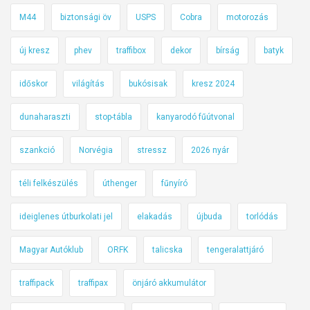
M44
biztonsági öv
USPS
Cobra
motorozás
új kresz
phev
traffibox
dekor
bírság
batyk
időskor
világítás
bukósisak
kresz 2024
dunaharaszti
stop-tábla
kanyarodó fűútvonal
szankció
Norvégia
stressz
2026 nyár
téli felkészülés
úthenger
fűnyíró
ideiglenes útburkolati jel
elakadás
újbuda
torlódás
Magyar Autóklub
ORFK
talicska
tengeralattjáró
traffipack
traffipax
önjáró akkumulátor