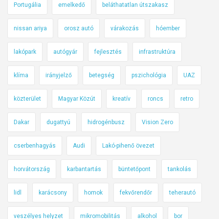
Portugália
emelkedő
beláthatatlan útszakasz
nissan ariya
orosz autó
várakozás
hóember
lakópark
autógyár
fejlesztés
infrastruktúra
klíma
irányjelző
betegség
pszichológia
UAZ
közterület
Magyar Közút
kreatív
roncs
retro
Dakar
dugattyú
hidrogénbusz
Vision Zero
cserbenhagyás
Audi
Lakó-pihenő övezet
horvátország
karbantartás
büntetőpont
tankolás
lidl
karácsony
homok
fekvőrendőr
teherautó
veszélyes helyzet
mikromobilitás
alkohol
bor