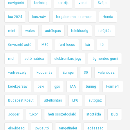
navigáció
karlobag
kortrijk
vonat
Svájc
iaa 2024
buszsáv
forgalommal szemben
Honda
mini
wales
autólopás
felelősség
felújítás
önvezető autó
M30
ford focus
kár
tél
mol
autómatrica
elektronikus jegy
légmentes gumi
vadveszély
koccanás
Európa
30
volánbusz
kerékpársáv
baki
gps
IAA
tuning
Forma-1
Budapest Közút
útfelbontás
LPG
autógáz
Jogger
tükör
heti összefoglaló
stoptábla
Bubi
elsőbbség
jövőautó
rangefinder
egészség