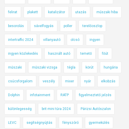
felirat
plakett
katalizátor
utazás
műszaki hiba
besorolás
sávelfogyás
poller
terelőoszlop
intertraffic 2024
villanyautó
olcsó
ingyen
ingyen közlekedés
használt autó
temető
főút
műszaki
műszaki vizsga
tégla
körút
hungária
csúcsforgalom
veszély
mixer
nyár
elkobzás
Dolphin
infotainment
RATP
figyelmeztető jelzés
különlegesség
brit mini túra 2024
Párizsi Autószalon
LEVC
segítségnyújtás
fényszóró
gyermekülés