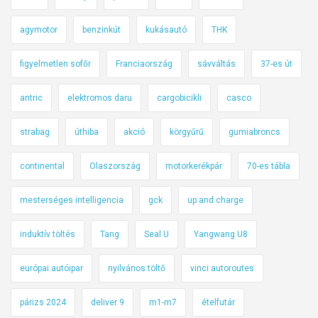
agymotor
benzinkút
kukásautó
THK
figyelmetlen sofőr
Franciaország
sávváltás
37-es út
antric
elektromos daru
cargobicikli
casco
strabag
úthiba
akció
körgyűrű
gumiabroncs
continental
Olaszország
motorkerékpár
70-es tábla
mesterséges intelligencia
gck
up and charge
induktív töltés
Tang
Seal U
Yangwang U8
európai autóipar
nyilvános töltő
vinci autoroutes
párizs 2024
deliver 9
m1-m7
ételfutár