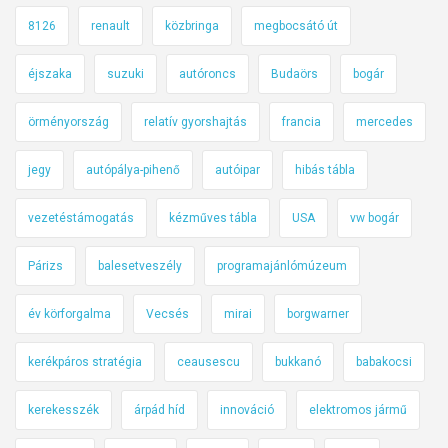
8126
renault
közbringa
megbocsátó út
éjszaka
suzuki
autóroncs
Budaörs
bogár
örményország
relatív gyorshajtás
francia
mercedes
jegy
autópálya-pihenő
autóipar
hibás tábla
vezetéstámogatás
kézműves tábla
USA
vw bogár
Párizs
balesetveszély
programajánlómúzeum
év körforgalma
Vecsés
mirai
borgwarner
kerékpáros stratégia
ceausescu
bukkanó
babakocsi
kerekesszék
árpád híd
innováció
elektromos jármű