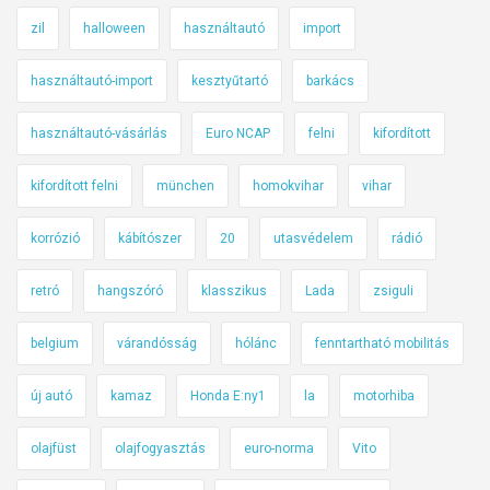
zil
halloween
használtautó
import
használtautó-import
kesztyűtartó
barkács
használtautó-vásárlás
Euro NCAP
felni
kifordított
kifordított felni
münchen
homokvihar
vihar
korrózió
kábítószer
20
utasvédelem
rádió
retró
hangszóró
klasszikus
Lada
zsiguli
belgium
várandósság
hólánc
fenntartható mobilitás
új autó
kamaz
Honda E:ny1
la
motorhiba
olajfüst
olajfogyasztás
euro-norma
Vito