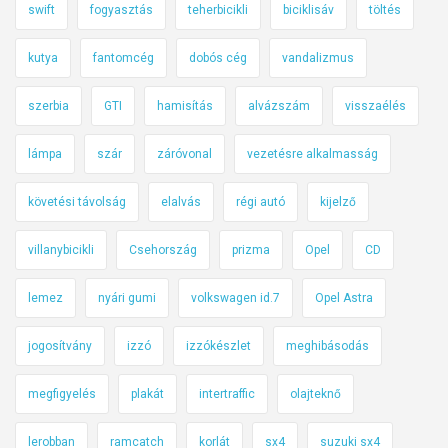
swift
fogyasztás
teherbicikli
biciklisáv
töltés
kutya
fantomcég
dobós cég
vandalizmus
szerbia
GTI
hamisítás
alvázszám
visszaélés
lámpa
szár
záróvonal
vezetésre alkalmasság
követési távolság
elalvás
régi autó
kijelző
villanybicikli
Csehország
prizma
Opel
CD
lemez
nyári gumi
volkswagen id.7
Opel Astra
jogosítvány
izzó
izzókészlet
meghibásodás
megfigyelés
plakát
intertraffic
olajteknő
lerobban
ramcatch
korlát
sx4
suzuki sx4