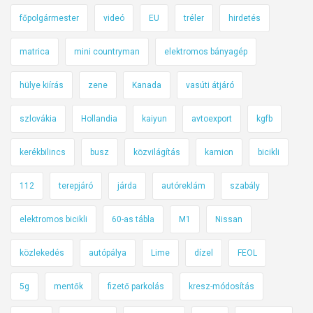
főpolgármester
videó
EU
tréler
hirdetés
matrica
mini countryman
elektromos bányagép
hülye kiírás
zene
Kanada
vasúti átjáró
szlovákia
Hollandia
kaiyun
avtoexport
kgfb
kerékbilincs
busz
közvilágítás
kamion
bicikli
112
terepjáró
járda
autóreklám
szabály
elektromos bicikli
60-as tábla
M1
Nissan
közlekedés
autópálya
Lime
dízel
FEOL
5g
mentők
fizető parkolás
kresz-módosítás