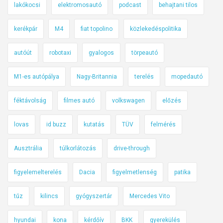
lakókocsi
elektromosautó
podcast
behajtani tilos
kerékpár
M4
fiat topolino
közlekedéspolitika
autóút
robotaxi
gyalogos
törpeautó
M1-es autópálya
Nagy-Britannia
terelés
mopedautó
féktávolság
filmes autó
volkswagen
előzés
lovas
id buzz
kutatás
TÜV
felmérés
Ausztrália
túlkorlátozás
drive-through
figyelemelterelés
Dacia
figyelmetlenség
patika
tűz
kilincs
gyógyszertár
Mercedes Vito
hyundai
kona
kérdőív
BKK
gyerekülés