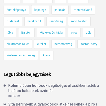
érintőképernyő
képernyő
parkolás
mentőfolyosó
Budapest
kerékpárút
rendőrség
mobiltelefon
tábla
Balaton
közlekedési tábla
elroq
zöld
elektromos roller
e-roller
németország
sopron. pötty
közlekedésbiztonság
kresz
Legutóbbi bejegyzések
Kolumbiában bohócok segítségével csökkentették a
halálos balesetek számát
márc. 20.
Vita Berlinben: A gyalogosok átkelhessenek a piros