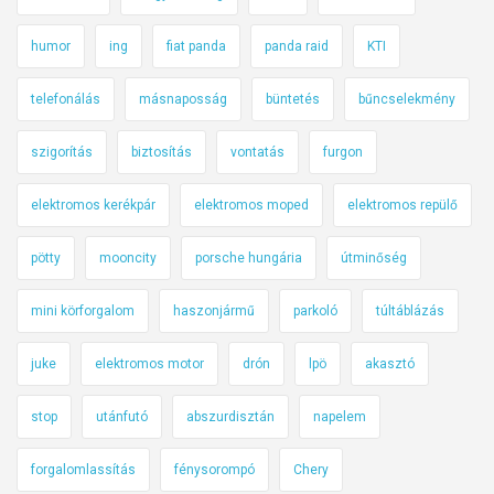
humor
ing
fiat panda
panda raid
KTI
telefonálás
másnaposság
büntetés
bűncselekmény
szigorítás
biztosítás
vontatás
furgon
elektromos kerékpár
elektromos moped
elektromos repülő
pötty
mooncity
porsche hungária
útminőség
mini körforgalom
haszonjármű
parkoló
túltáblázás
juke
elektromos motor
drón
lpö
akasztó
stop
utánfutó
abszurdisztán
napelem
forgalomlassítás
fénysorompó
Chery