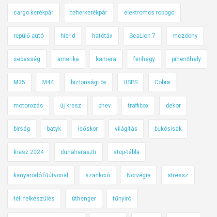
cargo kerékpár
teherkerékpár
elektromos robogó
repülő autó
hibrid
hatótáv
SeaLion 7
mozdony
sebesség
amerika
kamera
ferihegy
pihenőhely
M35
M44
biztonsági öv
USPS
Cobra
motorozás
új kresz
phev
traffibox
dekor
bírság
batyk
időskor
világítás
bukósisak
kresz 2024
dunaharaszti
stop-tábla
kanyarodó fűútvonal
szankció
Norvégia
stressz
téli felkészülés
úthenger
fűnyíró