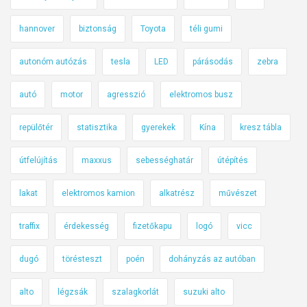
hannover
biztonság
Toyota
téli gumi
autonóm autózás
tesla
LED
párásodás
zebra
autó
motor
agresszió
elektromos busz
repülőtér
statisztika
gyerekek
Kína
kresz tábla
útfelújítás
maxxus
sebességhatár
útépítés
lakat
elektromos kamion
alkatrész
művészet
traffix
érdekesség
fizetőkapu
logó
vicc
dugó
törésteszt
poén
dohányzás az autóban
alto
légzsák
szalagkorlát
suzuki alto