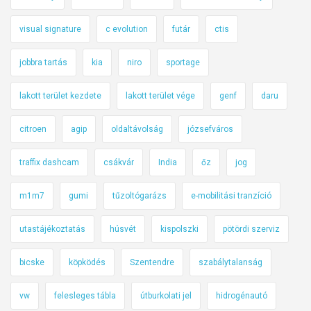
visual signature
c evolution
futár
ctis
jobbra tartás
kia
niro
sportage
lakott terület kezdete
lakott terület vége
genf
daru
citroen
agip
oldaltávolság
józsefváros
traffix dashcam
csákvár
India
őz
jog
m1m7
gumi
tűzoltógarázs
e-mobilitási tranzíció
utastájékoztatás
húsvét
kispolszki
pötördi szerviz
bicske
köpködés
Szentendre
szabálytalanság
vw
felesleges tábla
útburkolati jel
hidrogénautó