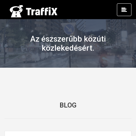
Prim
Men
Az észszerűbb közúti
közlekedésért.
BLOG