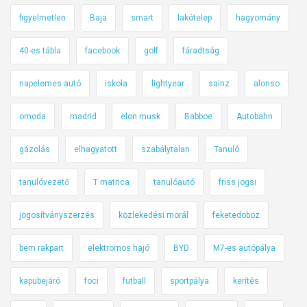
figyelmetlen
Baja
smart
lakótelep
hagyomány
40-es tábla
facebook
golf
fáradtság
napelemes autó
iskola
lightyear
sainz
alonso
omoda
madrid
elon musk
Babboe
Autobahn
gázolás
elhagyatott
szabálytalan
Tanuló
tanulóvezető
T matrica
tanulóautó
friss jogsi
jogosítványszerzés
közlekedési morál
feketedoboz
bem rakpart
elektromos hajó
BYD
M7-es autópálya
kapubejáró
foci
futball
sportpálya
kerítés