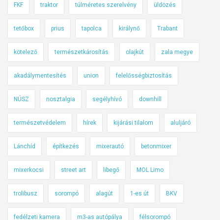
l
FKF
traktor
túlméretes szerelvény
üldözés
p
z
e
i
á
g
tetőbox
prius
tapolca
királynő
Trabant
r
m
?
o
á
kötelező
természetkárosítás
olajkút
zala megye
s
t
l
akadálymentesítés
union
felelősségbiztosítás
á
m
NÚSZ
nosztalgia
segélyhívó
downhill
p
á
természetvédelem
hírek
kijárási tilalom
aluljáró
n
á
Lánchíd
építkezés
mixerautó
betonmixer
l
mixerkocsi
street art
libegő
MOL Limo
?
trolibusz
sorompó
alagút
1-es út
BKV
fedélzeti kamera
m3-as autópálya
félsorompó