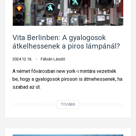
a
n
b
o
h
Vita Berlinben: A gyalogosok
ó
átkelhessenek a piros lámpánál?
c
o
2024.12.16.
Fábián László
k
A német fővárosban new york-i mintára vezetnék
s
be, hogy a gyalogosok piroson is átmehessenek, ha
e
szabad az út.
g
í
V
TOVÁBB
t
i
s
t
é
a
g
B