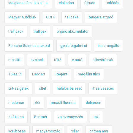
ideiglenes útburkolati jel
elakadás
újbuda
torlódás
Magyar Autóklub
ORFK
talicska
tengeralattjáró
traffipack
traffipax
önjáró akkumulátor
Porsche Guinness rekord
gyorsforgalmi út
buszmegálló
mobiliti
szolnok
töltő
e-autó
pilisvörösvár
10-es út
Liebherr
Regent
megállni tilos
brit-szigetek
ötlet
halálos baleset
ittas vezetés
medence
klór
renault fluence
debrecen
zsákutca
Bodmér
zajszennyezés
taxi
korlátozás
magyarország
roller
citroen ami