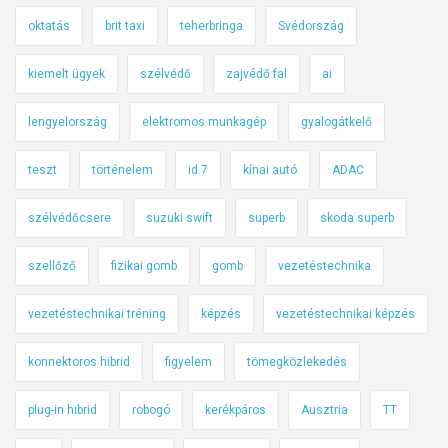
oktatás
brit taxi
teherbringa
Svédország
kiemelt ügyek
szélvédő
zajvédő fal
ai
lengyelország
elektromos munkagép
gyalogátkelő
teszt
történelem
id.7
kínai autó
ADAC
szélvédőcsere
suzuki swift
superb
skoda superb
szellőző
fizikai gomb
gomb
vezetéstechnika
vezetéstechnikai tréning
képzés
vezetéstechnikai képzés
konnektoros hibrid
figyelem
tömegközlekedés
plug-in hibrid
robogó
kerékpáros
Ausztria
TT