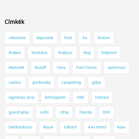
a
o
s
h
g
o
a
l
Címkék
k
l
a
á
á
l
t
választás
kapcsolat
Ford
Ka
Brixton
l
h
k
o
a
Brabus
hivatalos
Brabusz
blog
hídpornó
e
s
t
l
b
ó
Martorell
Rudolf
Yaris
Ford Transit
autómosó
h
a
B
e
l
u
vadász
gördeszka
carspotting
gólya
s
e
b
s
s
egyirányú utca
körforgalom
OBB
hómaró
i
e
e
e
n
gyorshajtás
sofőr
röhej
Drezda
DDR
t
s
e
e
e
k
halottaskocsi
Waze
hókotró
4-es metró
kuka
k
t
a
s