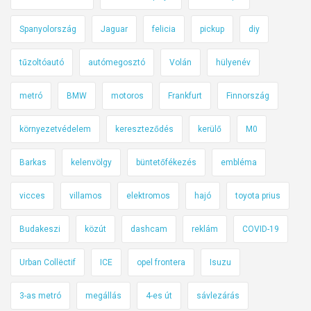
Spanyolország
Jaguar
felicia
pickup
diy
tűzoltóautó
autómegosztó
Volán
hülyenév
metró
BMW
motoros
Frankfurt
Finnország
környezetvédelem
kereszteződés
kerülő
M0
Barkas
kelenvölgy
büntetőfékezés
embléma
vicces
villamos
elektromos
hajó
toyota prius
Budakeszi
közút
dashcam
reklám
COVID-19
Urban Collëctif
ICE
opel frontera
Isuzu
3-as metró
megállás
4-es út
sávlezárás