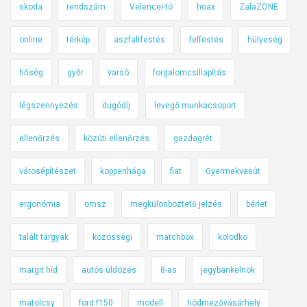
skoda
rendszám
Velencei-tó
hoax
ZalaZONE
online
térkép
aszfaltfestés
felfestés
hülyeség
hőség
győr
varsó
forgalomcsillapítás
légszennyezés
dugódíj
levegő munkacsoport
ellenőrzés
közúti ellenőrzés
gazdagrét
városépítészet
koppenhága
fiat
Gyermekvasút
ergonómia
omsz
megkülönböztető jelzés
bérlet
talált tárgyak
közösségi
matchbox
kolodko
margit híd
autós üldözés
8-as
jegybankelnök
matolcsy
ford f150
modell
hódmezővásárhely