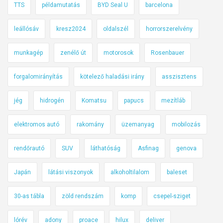
TTS
példamutatás
BYD Seal U
barcelona
leállósáv
kresz2024
oldalszél
horrorszerelvény
munkagép
zenélő út
motorosok
Rosenbauer
forgalomirányítás
kötelező haladási irány
asszisztens
jég
hidrogén
Komatsu
papucs
mezítláb
elektromos autó
rakomány
üzemanyag
mobilozás
rendőrautó
SUV
láthatóság
Asfinag
genova
Japán
látási viszonyok
alkoholtilalom
baleset
30-as tábla
zöld rendszám
komp
csepel-sziget
lórév
adony
proace
hilux
deliver