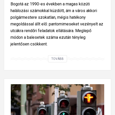
Bogotá az 1990-es években a magas közúti
halálozási számokkal küzdött, ám a város akkori
polgármestere szokatlan, mégis hatékony
megoldással állt elő: pantomimeseket vezényelt az
utcákra rendőri feladatok ellátására. Meglepő
módon a balesetek száma ezután tényleg
jelentősen csökkent.
K
TOVÁBB
o
l
u
m
b
i
á
b