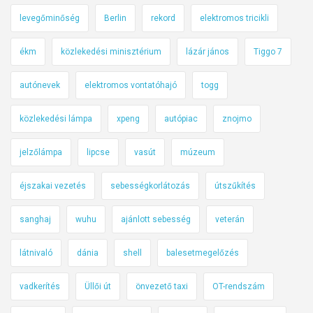
levegőminőség
Berlin
rekord
elektromos tricikli
ékm
közlekedési minisztérium
lázár jános
Tiggo 7
autónevek
elektromos vontatóhajó
togg
közlekedési lámpa
xpeng
autópiac
znojmo
jelzőlámpa
lipcse
vasút
múzeum
éjszakai vezetés
sebességkorlátozás
útszűkítés
sanghaj
wuhu
ajánlott sebesség
veterán
látnivaló
dánia
shell
balesetmegelőzés
vadkerítés
Üllői út
önvezető taxi
OT-rendszám