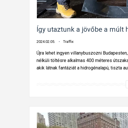
Így utaztunk a jövőbe a múlt h
2024.02.05.
Traffix
Újra lehet ingyen villanybuszozni Budapeste
nélküli töltésre alkalmas 400 méteres útszak
akik látnak fantáziát a hidrogénalapú, tiszta 