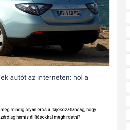
,
a
g
ö
r
k
o
r
i
é
k autót az interneten: hol a
s
a
v
i
 még mindig olyan erős a tájékozatlanság, hogy
l
izárólag hamis állításokkal meghirdetni?
l
a