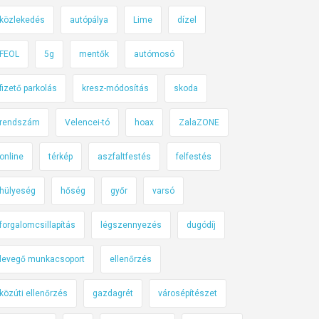
közlekedés
autópálya
Lime
dízel
FEOL
5g
mentők
autómosó
fizető parkolás
kresz-módosítás
skoda
rendszám
Velencei-tó
hoax
ZalaZONE
online
térkép
aszfaltfestés
felfestés
hülyeség
hőség
győr
varsó
forgalomcsillapítás
légszennyezés
dugódíj
levegő munkacsoport
ellenőrzés
közúti ellenőrzés
gazdagrét
városépítészet