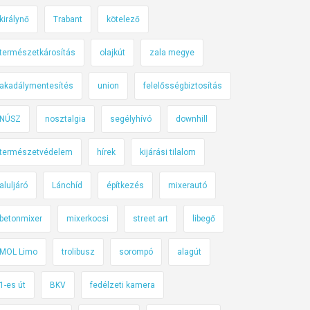
királynő
Trabant
kötelező
természetkárosítás
olajkút
zala megye
akadálymentesítés
union
felelősségbiztosítás
NÚSZ
nosztalgia
segélyhívó
downhill
természetvédelem
hírek
kijárási tilalom
aluljáró
Lánchíd
építkezés
mixerautó
betonmixer
mixerkocsi
street art
libegő
MOL Limo
trolibusz
sorompó
alagút
1-es út
BKV
fedélzeti kamera