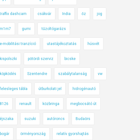
traffix dashcam
csákvár
India
őz
jog
m1m7
gumi
tűzoltógarázs
e-mobilitási tranzíció
utastájékoztatás
húsvét
kispolszki
pötördi szerviz
bicske
köpködés
Szentendre
szabálytalanság
vw
felesleges tábla
útburkolati jel
hidrogénautó
8126
renault
közbringa
megbocsátó út
éjszaka
suzuki
autóroncs
Budaörs
bogár
örményország
relatív gyorshajtás