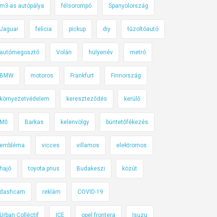
m3-as autópálya
félsorompó
Spanyolország
Jaguar
felicia
pickup
diy
tűzoltóautó
autómegosztó
Volán
hülyenév
metró
BMW
motoros
Frankfurt
Finnország
környezetvédelem
kereszteződés
kerülő
M0
Barkas
kelenvölgy
büntetőfékezés
embléma
vicces
villamos
elektromos
hajó
toyota prius
Budakeszi
közút
dashcam
reklám
COVID-19
Urban Collëctif
ICE
opel frontera
Isuzu