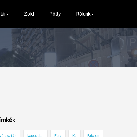
ttár
Zöld
Pötty
Rólunk
ímkék
választás
kapcsolat
Ford
Ka
Brixton