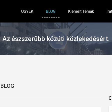
ÜGYEK
BLOG
Kiemelt Témák
Ira
Az észszerűbb közúti közlekedésért.
BLOG
C