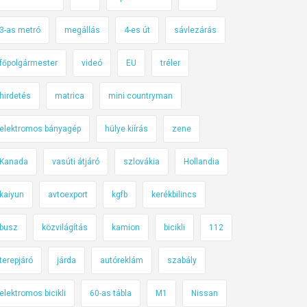
3-as metró
megállás
4-es út
sávlezárás
főpolgármester
videó
EU
tréler
hirdetés
matrica
mini countryman
elektromos bányagép
hülye kiírás
zene
Kanada
vasúti átjáró
szlovákia
Hollandia
kaiyun
avtoexport
kgfb
kerékbilincs
busz
közvilágítás
kamion
bicikli
112
terepjáró
járda
autóreklám
szabály
elektromos bicikli
60-as tábla
M1
Nissan