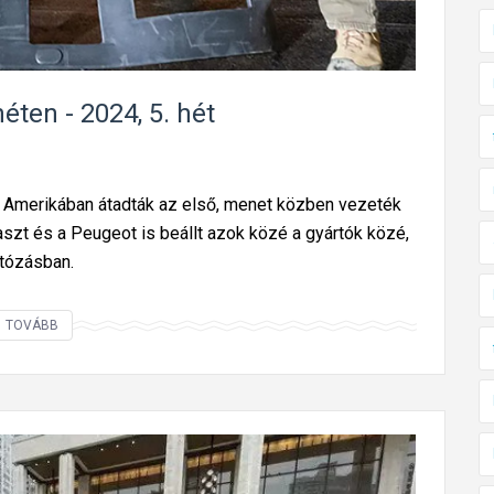
e
l
z
e
h
n
i
g
éten - 2024, 5. hét
r
y
d
e
e
r
n, Amerikában átadták az első, menet közben vezeték
t
m
aszt és a Peugeot is beállt azok közé a gyártók közé,
n
e
autózásban.
e
k
k
e
a
Í
TOVÁBB
u
g
t
y
ó
u
t
t
a
a
z