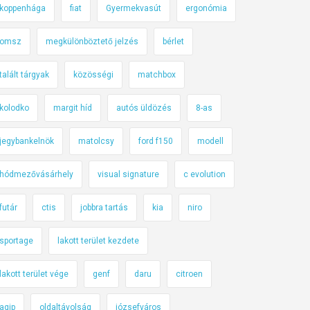
koppenhága
fiat
Gyermekvasút
ergonómia
omsz
megkülönböztető jelzés
bérlet
talált tárgyak
közösségi
matchbox
kolodko
margit híd
autós üldözés
8-as
jegybankelnök
matolcsy
ford f150
modell
hódmezővásárhely
visual signature
c evolution
futár
ctis
jobbra tartás
kia
niro
sportage
lakott terület kezdete
lakott terület vége
genf
daru
citroen
agip
oldaltávolság
józsefváros