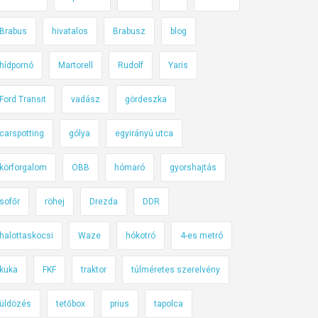
Brabus
hivatalos
Brabusz
blog
hídpornó
Martorell
Rudolf
Yaris
Ford Transit
vadász
gördeszka
carspotting
gólya
egyirányú utca
körforgalom
OBB
hómaró
gyorshajtás
sofőr
röhej
Drezda
DDR
halottaskocsi
Waze
hókotró
4-es metró
kuka
FKF
traktor
túlméretes szerelvény
üldözés
tetőbox
prius
tapolca