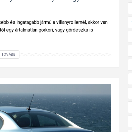
bb és ingatagabb jármű a villanyrollernél, akkor van
től egy ártalmatlan görkori, vagy gördeszka is
I
TOVÁBB
t
t
a
g
o
n
d
o
l
a