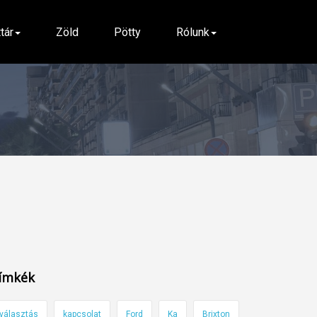
ttár
Zöld
Pötty
Rólunk
ímkék
választás
kapcsolat
Ford
Ka
Brixton