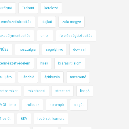
királynő
Trabant
kötelező
természetkárosítás
olajkút
zala megye
akadálymentesítés
union
felelősségbiztosítás
NÚSZ
nosztalgia
segélyhívó
downhill
természetvédelem
hírek
kijárási tilalom
aluljáró
Lánchíd
építkezés
mixerautó
betonmixer
mixerkocsi
street art
libegő
MOL Limo
trolibusz
sorompó
alagút
1-es út
BKV
fedélzeti kamera