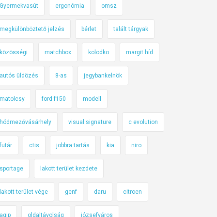
Gyermekvasút
ergonómia
omsz
megkülönböztető jelzés
bérlet
talált tárgyak
közösségi
matchbox
kolodko
margit híd
autós üldözés
8-as
jegybankelnök
matolcsy
ford f150
modell
hódmezővásárhely
visual signature
c evolution
futár
ctis
jobbra tartás
kia
niro
sportage
lakott terület kezdete
lakott terület vége
genf
daru
citroen
agip
oldaltávolság
józsefváros