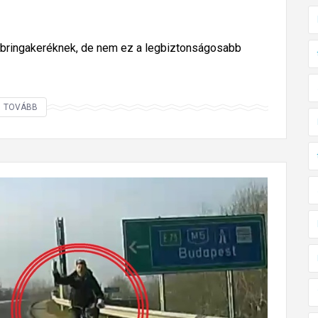
tt bringakeréknek, de nem ez a legbiztonságosabb
C
TOVÁBB
D
-
k
b
ő
l
k
e
r
é
k