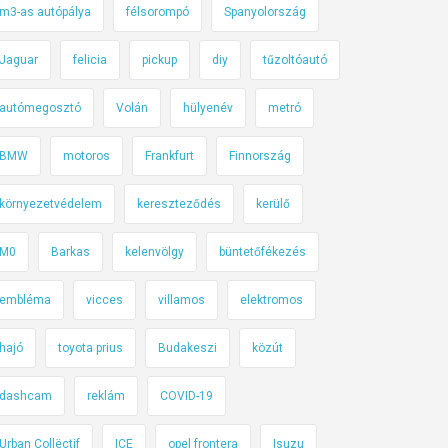
m3-as autópálya
félsorompó
Spanyolország
Jaguar
felicia
pickup
diy
tűzoltóautó
autómegosztó
Volán
hülyenév
metró
BMW
motoros
Frankfurt
Finnország
környezetvédelem
kereszteződés
kerülő
M0
Barkas
kelenvölgy
büntetőfékezés
embléma
vicces
villamos
elektromos
hajó
toyota prius
Budakeszi
közút
dashcam
reklám
COVID-19
Urban Collëctif
ICE
opel frontera
Isuzu