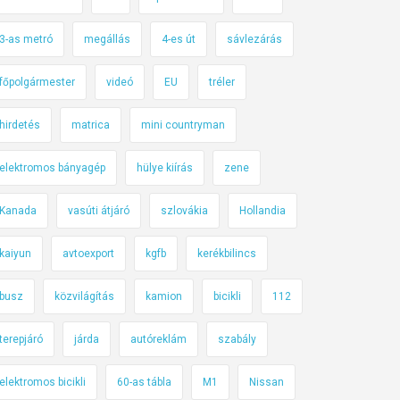
3-as metró
megállás
4-es út
sávlezárás
főpolgármester
videó
EU
tréler
hirdetés
matrica
mini countryman
elektromos bányagép
hülye kiírás
zene
Kanada
vasúti átjáró
szlovákia
Hollandia
kaiyun
avtoexport
kgfb
kerékbilincs
busz
közvilágítás
kamion
bicikli
112
terepjáró
járda
autóreklám
szabály
elektromos bicikli
60-as tábla
M1
Nissan