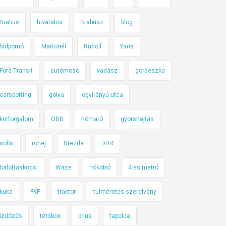
Brabus
hivatalos
Brabusz
blog
hídpornó
Martorell
Rudolf
Yaris
Ford Transit
autómosó
vadász
gördeszka
carspotting
gólya
egyirányú utca
körforgalom
OBB
hómaró
gyorshajtás
sofőr
röhej
Drezda
DDR
halottaskocsi
Waze
hókotró
4-es metró
kuka
FKF
traktor
túlméretes szerelvény
üldözés
tetőbox
prius
tapolca