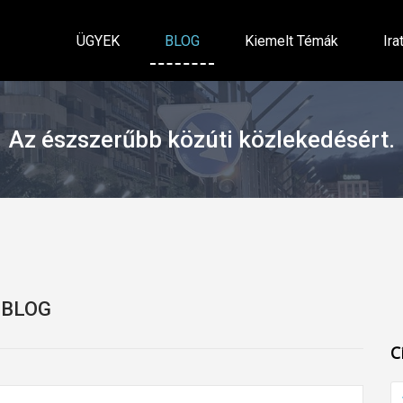
ÜGYEK
BLOG
Kiemelt Témák
Ira
Az észszerűbb közúti közlekedésért.
BLOG
C