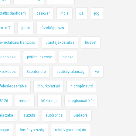
traffix dashcam
csákvár
India
őz
jog
m1m7
gumi
tűzoltógarázs
e-mobilitási tranzíció
utastájékoztatás
húsvét
kispolszki
pötördi szerviz
bicske
köpködés
Szentendre
szabálytalanság
vw
felesleges tábla
útburkolati jel
hidrogénautó
8126
renault
közbringa
megbocsátó út
éjszaka
suzuki
autóroncs
Budaörs
bogár
örményország
relatív gyorshajtás