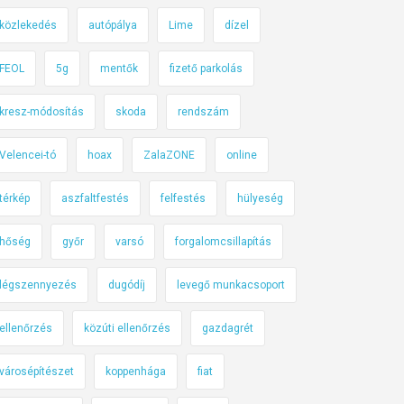
közlekedés
autópálya
Lime
dízel
FEOL
5g
mentők
fizető parkolás
kresz-módosítás
skoda
rendszám
Velencei-tó
hoax
ZalaZONE
online
térkép
aszfaltfestés
felfestés
hülyeség
hőség
győr
varsó
forgalomcsillapítás
légszennyezés
dugódíj
levegő munkacsoport
ellenőrzés
közúti ellenőrzés
gazdagrét
városépítészet
koppenhága
fiat