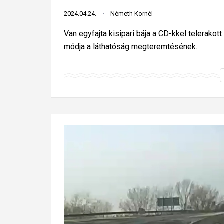
2024.04.24.
Németh Kornél
Van egyfajta kisipari bája a CD-kkel telerako
módja a láthatóság megteremtésének.