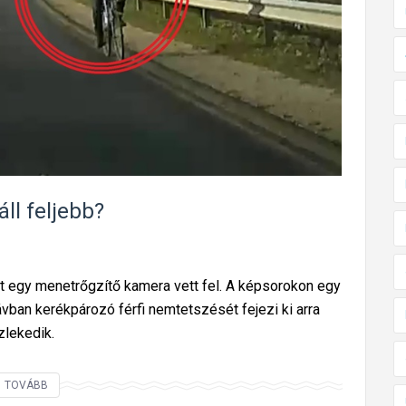
p
á
r
-
p
r
i
z
m
áll feljebb?
á
t
?
t egy menetrőgzítő kamera vett fel. A képsorokon egy
M
ávban kerékpározó férfi nemtetszését fejezi ki arra
u
zlekedik.
t
a
É
TOVÁBB
t