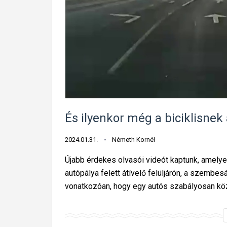
És ilyenkor még a biciklisnek 
2024.01.31.
Németh Kornél
Újabb érdekes olvasói videót kaptunk, amelye
autópálya felett átívelő felüljárón, a szembes
vonatkozóan, hogy egy autós szabályosan kö