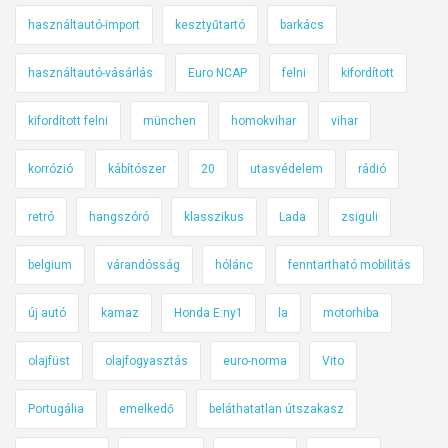
használtautó-import
kesztyűtartó
barkács
használtautó-vásárlás
Euro NCAP
felni
kifordított
kifordított felni
münchen
homokvihar
vihar
korrózió
kábítószer
20
utasvédelem
rádió
retró
hangszóró
klasszikus
Lada
zsiguli
belgium
várandósság
hólánc
fenntartható mobilitás
új autó
kamaz
Honda E:ny1
la
motorhiba
olajfüst
olajfogyasztás
euro-norma
Vito
Portugália
emelkedő
beláthatatlan útszakasz