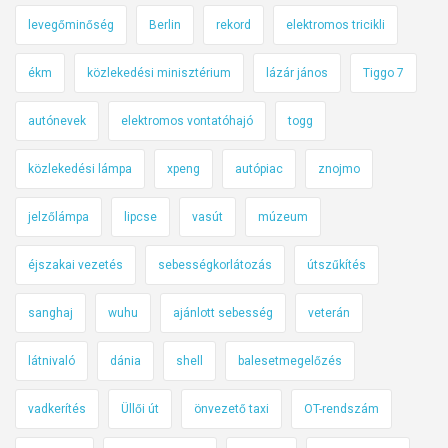
levegőminőség
Berlin
rekord
elektromos tricikli
ékm
közlekedési minisztérium
lázár jános
Tiggo 7
autónevek
elektromos vontatóhajó
togg
közlekedési lámpa
xpeng
autópiac
znojmo
jelzőlámpa
lipcse
vasút
múzeum
éjszakai vezetés
sebességkorlátozás
útszűkítés
sanghaj
wuhu
ajánlott sebesség
veterán
látnivaló
dánia
shell
balesetmegelőzés
vadkerítés
Üllői út
önvezető taxi
OT-rendszám