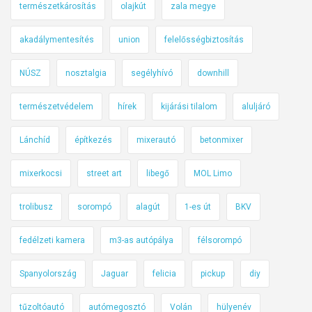
g
természetkárosítás
olajkút
zala megye
e
akadálymentesítés
union
felelősségbiztosítás
n
é
NÚSZ
nosztalgia
segélyhívó
downhill
s
i
természetvédelem
hírek
kijárási tilalom
aluljáró
d
ő
Lánchíd
építkezés
mixerautó
betonmixer
s
e
mixerkocsi
street art
libegő
MOL Limo
n
-
trolibusz
sorompó
alagút
1-es út
BKV
h
e
fedélzeti kamera
m3-as autópálya
félsorompó
t
Spanyolország
Jaguar
felicia
pickup
diy
i
k
tűzoltóautó
autómegosztó
Volán
hülyenév