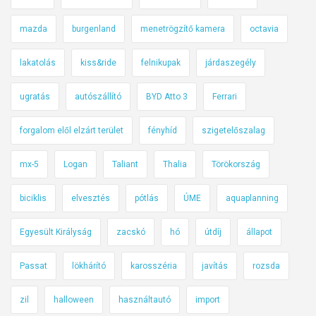
mazda
burgenland
menetrögzítő kamera
octavia
lakatolás
kiss&ride
felnikupak
járdaszegély
ugratás
autószállító
BYD Atto 3
Ferrari
forgalom elől elzárt terület
fényhíd
szigetelőszalag
mx-5
Logan
Taliant
Thalia
Törökország
biciklis
elvesztés
pótlás
ÚME
aquaplanning
Egyesült Királyság
zacskó
hó
útdíj
állapot
Passat
lökhárító
karosszéria
javítás
rozsda
zil
halloween
használtautó
import