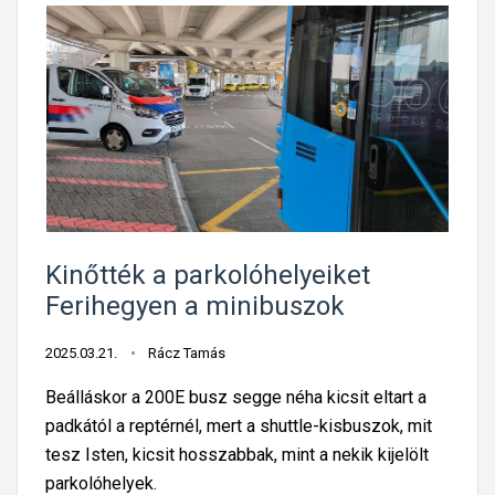
Kinőtték a parkolóhelyeiket
Ferihegyen a minibuszok
2025.03.21.
Rácz Tamás
Beálláskor a 200E busz segge néha kicsit eltart a
padkától a reptérnél, mert a shuttle-kisbuszok, mit
tesz Isten, kicsit hosszabbak, mint a nekik kijelölt
parkolóhelyek.