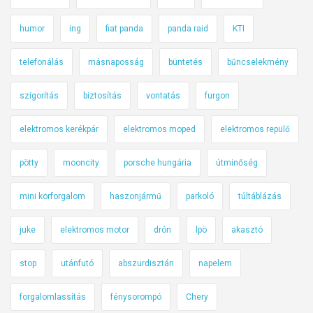
humor
ing
fiat panda
panda raid
KTI
telefonálás
másnaposság
büntetés
bűncselekmény
szigorítás
biztosítás
vontatás
furgon
elektromos kerékpár
elektromos moped
elektromos repülő
pötty
mooncity
porsche hungária
útminőség
mini körforgalom
haszonjármű
parkoló
túltáblázás
juke
elektromos motor
drón
lpö
akasztó
stop
utánfutó
abszurdisztán
napelem
forgalomlassítás
fénysorompó
Chery