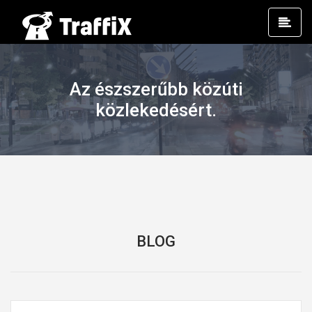
Prim
Men
Az észszerűbb közúti
közlekedésért.
BLOG