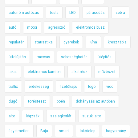
autonóm autózás
tesla
LED
párásodás
zebra
autó
motor
agresszió
elektromos busz
repülőtér
statisztika
gyerekek
Kína
kresz tábla
útfelújítás
maxxus
sebességhatár
útépítés
lakat
elektromos kamion
alkatrész
művészet
traffix
érdekesség
fizetőkapu
logó
vicc
dugó
törésteszt
poén
dohányzás az autóban
alto
légzsák
szalagkorlát
suzuki alto
figyelmetlen
Baja
smart
lakótelep
hagyomány