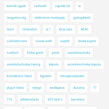
kiemelt ügyek
szélvédő
zajvédő fal
ai
lengyelország
elektromos munkagép
gyalogátkelő
teszt
történelem
id.7
kínai autó
ADAC
szélvédőcsere
suzuki swift
superb
skoda superb
szellőző
fizikai gomb
gomb
vezetéstechnika
vezetéstechnikai tréning
képzés
vezetéstechnikai képzés
konnektoros hibrid
figyelem
tömegközlekedés
plug-in hibrid
robogó
kerékpáros
Ausztria
TT
TTS
példamutatás
BYD Seal U
barcelona