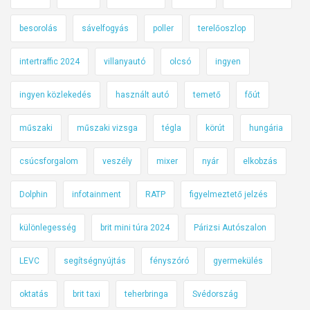
besorolás
sávelfogyás
poller
terelőoszlop
intertraffic 2024
villanyautó
olcsó
ingyen
ingyen közlekedés
használt autó
temető
főút
műszaki
műszaki vizsga
tégla
körút
hungária
csúcsforgalom
veszély
mixer
nyár
elkobzás
Dolphin
infotainment
RATP
figyelmeztető jelzés
különlegesség
brit mini túra 2024
Párizsi Autószalon
LEVC
segítségnyújtás
fényszóró
gyermekülés
oktatás
brit taxi
teherbringa
Svédország