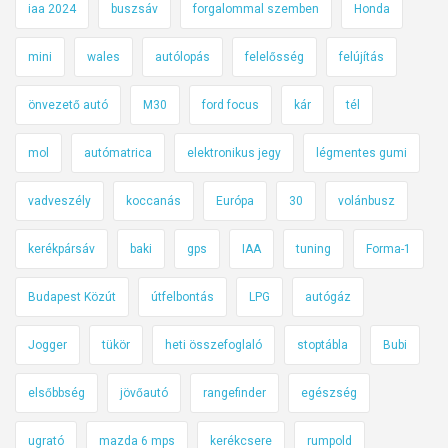
iaa 2024
buszsáv
forgalommal szemben
Honda
mini
wales
autólopás
felelősség
felújítás
önvezető autó
M30
ford focus
kár
tél
mol
autómatrica
elektronikus jegy
légmentes gumi
vadveszély
koccanás
Európa
30
volánbusz
kerékpársáv
baki
gps
IAA
tuning
Forma-1
Budapest Közút
útfelbontás
LPG
autógáz
Jogger
tükör
heti összefoglaló
stoptábla
Bubi
elsőbbség
jövőautó
rangefinder
egészség
ugrató
mazda 6 mps
kerékcsere
rumpold