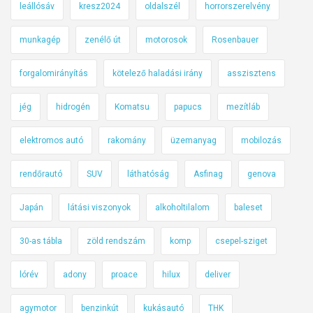
leállósáv
kresz2024
oldalszél
horrorszerelvény
munkagép
zenélő út
motorosok
Rosenbauer
forgalomirányítás
kötelező haladási irány
asszisztens
jég
hidrogén
Komatsu
papucs
mezítláb
elektromos autó
rakomány
üzemanyag
mobilozás
rendőrautó
SUV
láthatóság
Asfinag
genova
Japán
látási viszonyok
alkoholtilalom
baleset
30-as tábla
zöld rendszám
komp
csepel-sziget
lórév
adony
proace
hilux
deliver
agymotor
benzinkút
kukásautó
THK