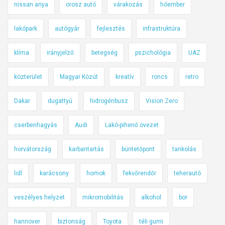
nissan ariya
orosz autó
várakozás
hóember
lakópark
autógyár
fejlesztés
infrastruktúra
klíma
irányjelző
betegség
pszichológia
UAZ
közterület
Magyar Közút
kreatív
roncs
retro
Dakar
dugattyú
hidrogénbusz
Vision Zero
cserbenhagyás
Audi
Lakó-pihenő övezet
horvátország
karbantartás
büntetőpont
tankolás
lidl
karácsony
homok
fekvőrendőr
teherautó
veszélyes helyzet
mikromobilitás
alkohol
bor
hannover
biztonság
Toyota
téli gumi