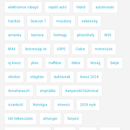
elektromos robogó
repülő autó
hibrid
autómosás
hatótáv
SeaLion 7
mozdony
sebesség
amerika
kamera
ferihegy
pihenőhely
M35
M44
biztonsági öv
USPS
Cobra
motorozás
új kresz
phev
traffibox
dekor
bírság
batyk
időskor
világítás
bukósisak
kresz 2024
dunaharaszti
stop-tábla
kanyarodó fűútvonal
szankció
Norvégia
stressz
2026 nyár
téli felkészülés
úthenger
fűnyíró