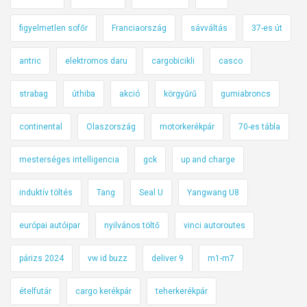
figyelmetlen sofőr
Franciaország
sávváltás
37-es út
antric
elektromos daru
cargobicikli
casco
strabag
úthiba
akció
körgyűrű
gumiabroncs
continental
Olaszország
motorkerékpár
70-es tábla
mesterséges intelligencia
gck
up and charge
induktív töltés
Tang
Seal U
Yangwang U8
európai autóipar
nyilvános töltő
vinci autoroutes
párizs 2024
vw id buzz
deliver 9
m1-m7
ételfutár
cargo kerékpár
teherkerékpár