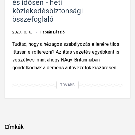
és idősen - heti
h
közlekedésbiztonsági
e
összefoglaló
l
y
2023.10.16.
Fábián László
e
i
Tudtad, hogy a hézagos szabályozás ellenére tilos
k
ittasan e-rollerezni? Az ittas vezetés egyébként is
e
veszélyes, mint ahogy NAgy-Britanniában
t
gondolkodnak a demens autóvezetők kiszűrésén.
F
e
T
TOVÁBB
r
a
i
n
h
u
e
l
g
m
Címkék
y
á