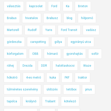
e
n
választás
kapcsolat
Ford
Ka
Brixton
n
y
a
o
Brabus
hivatalos
Brabusz
blog
hídpornó
m
k
i
:
Martorell
Rudolf
Yaris
Ford Transit
vadász
n
v
i
e
gördeszka
carspotting
gólya
egyirányú utca
b
z
u
körforgalom
OBB
hómaró
gyorshajtás
sofőr
e
s
t
röhej
Drezda
DDR
halottaskocsi
Waze
z
é
o
s
hókotró
4-es metró
kuka
FKF
traktor
k
r
é
túlméretes szerelvény
üldözés
tetőbox
prius
s
z
tapolca
királynő
Trabant
kötelező
e