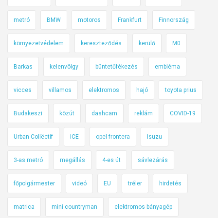
ö
z
metró
BMW
motoros
Frankfurt
Finnország
l
e
környezetvédelem
kereszteződés
kerülő
M0
k
e
Barkas
kelenvölgy
büntetőfékezés
embléma
d
é
vicces
villamos
elektromos
hajó
toyota prius
s
Budakeszi
közút
dashcam
reklám
COVID-19
b
i
Urban Collëctif
ICE
opel frontera
Isuzu
z
t
3-as metró
megállás
4-es út
sávlezárás
o
n
főpolgármester
videó
EU
tréler
hirdetés
s
á
matrica
mini countryman
elektromos bányagép
g