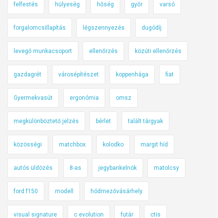
felfestés
hülyeség
hőség
győr
varsó
forgalomcsillapítás
légszennyezés
dugódíj
levegő munkacsoport
ellenőrzés
közúti ellenőrzés
gazdagrét
városépítészet
koppenhága
fiat
Gyermekvasút
ergonómia
omsz
megkülönböztető jelzés
bérlet
talált tárgyak
közösségi
matchbox
kolodko
margit híd
autós üldözés
8-as
jegybankelnök
matolcsy
ford f150
modell
hódmezővásárhely
visual signature
c evolution
futár
ctis