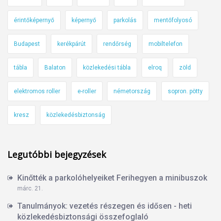
érintőképernyő
képernyő
parkolás
mentőfolyosó
Budapest
kerékpárút
rendőrség
mobiltelefon
tábla
Balaton
közlekedési tábla
elroq
zöld
elektromos roller
e-roller
németország
sopron. pötty
kresz
közlekedésbiztonság
Legutóbbi bejegyzések
Kinőtték a parkolóhelyeiket Ferihegyen a minibuszok
márc. 21.
Tanulmányok: vezetés részegen és idősen - heti
közlekedésbiztonsági összefoglaló