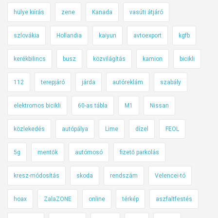
i
hülye kiírás
zene
Kanada
vasúti átjáró
ö
s
szlovákia
Hollandia
kaiyun
avtoexport
kgfb
s
kerékbilincs
busz
közvilágítás
kamion
bicikli
z
e
112
terepjáró
járda
autóreklám
szabály
f
o
elektromos bicikli
60-as tábla
M1
Nissan
g
l
közlekedés
autópálya
Lime
dízel
FEOL
a
l
5g
mentők
autómosó
fizető parkolás
ó
kresz-módosítás
skoda
rendszám
Velencei-tó
hoax
ZalaZONE
online
térkép
aszfaltfestés