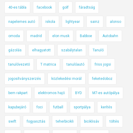
40-es tábla
facebook
golf
fáradtság
napelemes autó
iskola
lightyear
sainz
alonso
omoda
madrid
elon musk
Babboe
Autobahn
gázolás
elhagyatott
szabálytalan
Tanuló
tanulóvezető
T matrica
tanulóautó
friss jogsi
jogosítványszerzés
közlekedési morál
feketedoboz
bem rakpart
elektromos hajó
BYD
M7-es autópálya
kapubejáró
foci
futball
sportpálya
kerítés
swift
fogyasztás
teherbicikli
biciklisáv
töltés