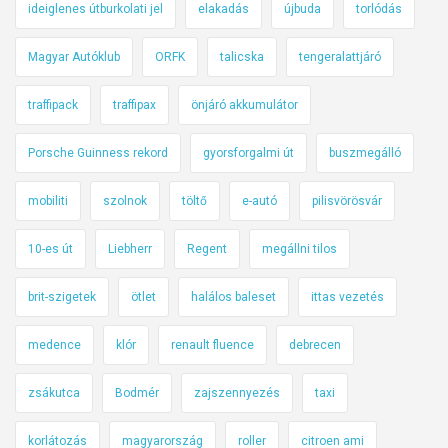
ideiglenes útburkolati jel
elakadás
újbuda
torlódás
Magyar Autóklub
ORFK
talicska
tengeralattjáró
traffipack
traffipax
önjáró akkumulátor
Porsche Guinness rekord
gyorsforgalmi út
buszmegálló
mobiliti
szolnok
töltő
e-autó
pilisvörösvár
10-es út
Liebherr
Regent
megállni tilos
brit-szigetek
ötlet
halálos baleset
ittas vezetés
medence
klór
renault fluence
debrecen
zsákutca
Bodmér
zajszennyezés
taxi
korlátozás
magyarország
roller
citroen ami