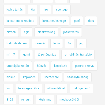
jobbra tartás
kia
niro
sportage
lakott terület kezdete
lakott terület vége
genf
daru
citroen
agip
oldaltávolság
józsefváros
traffix dashcam
csákvár
India
őz
jog
m1m7
gumi
tűzoltógarázs
e-mobilitási tranzíció
utastájékoztatás
húsvét
kispolszki
pötördi szerviz
bicske
köpködés
Szentendre
szabálytalanság
vw
felesleges tábla
útburkolati jel
hidrogénautó
8126
renault
közbringa
megbocsátó út