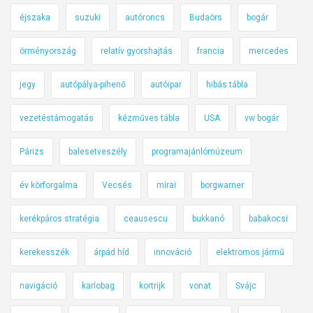
éjszaka
suzuki
autóroncs
Budaörs
bogár
örményország
relatív gyorshajtás
francia
mercedes
jegy
autópálya-pihenő
autóipar
hibás tábla
vezetéstámogatás
kézműves tábla
USA
vw bogár
Párizs
balesetveszély
programajánlómúzeum
év körforgalma
Vecsés
mirai
borgwarner
kerékpáros stratégia
ceausescu
bukkanó
babakocsi
kerekesszék
árpád híd
innováció
elektromos jármű
navigáció
karlobag
kortrijk
vonat
Svájc