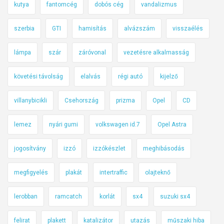
kutya
fantomcég
dobós cég
vandalizmus
szerbia
GTI
hamisítás
alvázszám
visszaélés
lámpa
szár
záróvonal
vezetésre alkalmasság
követési távolság
elalvás
régi autó
kijelző
villanybicikli
Csehország
prizma
Opel
CD
lemez
nyári gumi
volkswagen id.7
Opel Astra
jogosítvány
izzó
izzókészlet
meghibásodás
megfigyelés
plakát
intertraffic
olajteknő
lerobban
ramcatch
korlát
sx4
suzuki sx4
felirat
plakett
katalizátor
utazás
műszaki hiba