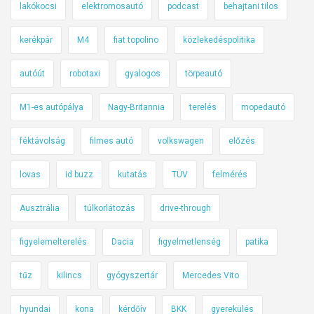
lakókocsi
elektromosautó
podcast
behajtani tilos
kerékpár
M4
fiat topolino
közlekedéspolitika
autóút
robotaxi
gyalogos
törpeautó
M1-es autópálya
Nagy-Britannia
terelés
mopedautó
féktávolság
filmes autó
volkswagen
előzés
lovas
id buzz
kutatás
TÜV
felmérés
Ausztrália
túlkorlátozás
drive-through
figyelemelterelés
Dacia
figyelmetlenség
patika
tűz
kilincs
gyógyszertár
Mercedes Vito
hyundai
kona
kérdőív
BKK
gyerekülés