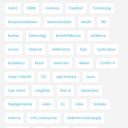
r
-
metró
BMW
motoros
Frankfurt
Finnország
o
B
n
r
környezetvédelem
kereszteződés
kerülő
M0
i
i
k
Barkas
kelenvölgy
büntetőfékezés
embléma
t
u
a
s
vicces
villamos
elektromos
hajó
toyota prius
n
s
n
Budakeszi
közút
dashcam
reklám
COVID-19
z
i
o
á
Urban Collëctif
ICE
opel frontera
Isuzu
l
b
g
a
3-as metró
megállás
4-es út
sávlezárás
á
n
l
főpolgármester
videó
EU
tréler
hirdetés
t
a
matrica
mini countryman
elektromos bányagép
t