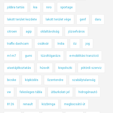
jobbra tartás
kia
niro
sportage
lakott terület kezdete
lakott terület vége
genf
daru
citroen
agip
oldaltávolság
józsefváros
traffix dashcam
csákvár
India
őz
jog
m1m7
gumi
tűzoltógarázs
e-mobilitási tranzíció
utastájékoztatás
húsvét
kispolszki
pötördi szerviz
bicske
köpködés
Szentendre
szabálytalanság
vw
felesleges tábla
útburkolati jel
hidrogénautó
8126
renault
közbringa
megbocsátó út