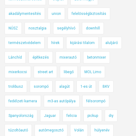
a
s
s
akadálymentesítés
union
felelősségbiztosítás
m
z
o
n
NÚSZ
nosztalgia
segélyhívó
downhill
d
á
e
t
természetvédelem
hírek
kijárási tilalom
aluljáró
r
v
n
e
Lánchíd
építkezés
mixerautó
betonmixer
a
h
u
e
mixerkocsi
street art
libegő
MOL Limo
t
t
ó
trolibusz
sorompó
alagút
1-es út
BKV
j
s
ü
e
fedélzeti kamera
m3-as autópálya
félsorompó
k
l
N
Spanyolország
Jaguar
felicia
pickup
diy
e
a
k
g
tűzoltóautó
autómegosztó
Volán
hülyenév
t
y