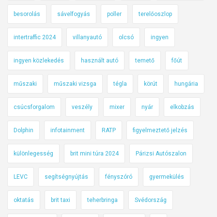
besorolás
sávelfogyás
poller
terelőoszlop
intertraffic 2024
villanyautó
olcsó
ingyen
ingyen közlekedés
használt autó
temető
főút
műszaki
műszaki vizsga
tégla
körút
hungária
csúcsforgalom
veszély
mixer
nyár
elkobzás
Dolphin
infotainment
RATP
figyelmeztető jelzés
különlegesség
brit mini túra 2024
Párizsi Autószalon
LEVC
segítségnyújtás
fényszóró
gyermekülés
oktatás
brit taxi
teherbringa
Svédország