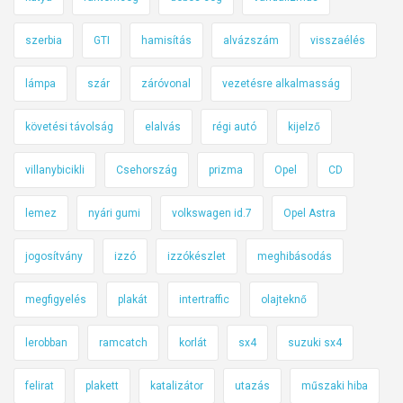
szerbia
GTI
hamisítás
alvázszám
visszaélés
lámpa
szár
záróvonal
vezetésre alkalmasság
követési távolság
elalvás
régi autó
kijelző
villanybicikli
Csehország
prizma
Opel
CD
lemez
nyári gumi
volkswagen id.7
Opel Astra
jogosítvány
izzó
izzókészlet
meghibásodás
megfigyelés
plakát
intertraffic
olajteknő
lerobban
ramcatch
korlát
sx4
suzuki sx4
felirat
plakett
katalizátor
utazás
műszaki hiba