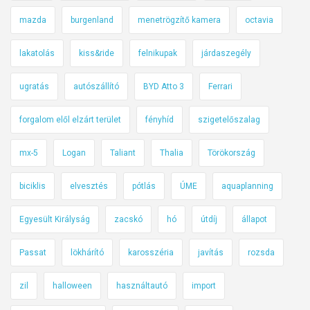
mazda
burgenland
menetrögzítő kamera
octavia
lakatolás
kiss&ride
felnikupak
járdaszegély
ugratás
autószállító
BYD Atto 3
Ferrari
forgalom elől elzárt terület
fényhíd
szigetelőszalag
mx-5
Logan
Taliant
Thalia
Törökország
biciklis
elvesztés
pótlás
ÚME
aquaplanning
Egyesült Királyság
zacskó
hó
útdíj
állapot
Passat
lökhárító
karosszéria
javítás
rozsda
zil
halloween
használtautó
import