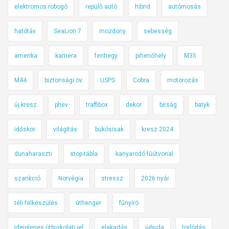
elektromos robogó
repülő autó
hibrid
autómosás
hatótáv
SeaLion 7
mozdony
sebesség
amerika
kamera
ferihegy
pihenőhely
M35
M44
biztonsági öv
USPS
Cobra
motorozás
új kresz
phev
traffibox
dekor
bírság
batyk
időskor
világítás
bukósisak
kresz 2024
dunaharaszti
stop-tábla
kanyarodó fűútvonal
szankció
Norvégia
stressz
2026 nyár
téli felkészülés
úthenger
fűnyíró
ideiglenes útburkolati jel
elakadás
újbuda
torlódás