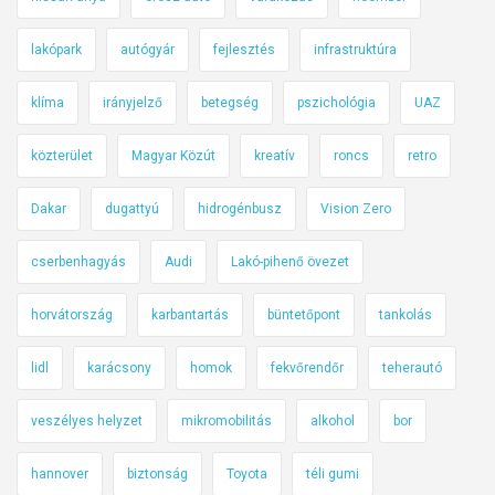
lakópark
autógyár
fejlesztés
infrastruktúra
klíma
irányjelző
betegség
pszichológia
UAZ
közterület
Magyar Közút
kreatív
roncs
retro
Dakar
dugattyú
hidrogénbusz
Vision Zero
cserbenhagyás
Audi
Lakó-pihenő övezet
horvátország
karbantartás
büntetőpont
tankolás
lidl
karácsony
homok
fekvőrendőr
teherautó
veszélyes helyzet
mikromobilitás
alkohol
bor
hannover
biztonság
Toyota
téli gumi