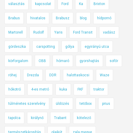
á
l
választás
kapcsolat
Ford
Ka
Brixton
n
g
é
á
Brabus
hivatalos
Brabusz
blog
hídpornó
r
l
t
Martorell
Rudolf
Yaris
Ford Transit
vadász
t
e
a
l
gördeszka
carspotting
gólya
egyirányú utca
t
m
á
körforgalom
OBB
hómaró
gyorshajtás
sofőr
e
s
s
,
röhej
Drezda
DDR
halottaskocsi
Waze
é
a
s
m
hókotró
4-es metró
kuka
FKF
traktor
h
i
a
n
túlméretes szerelvény
üldözés
tetőbox
prius
s
e
z
tapolca
királynő
Trabant
kötelező
k
n
h
o
természetkárosítás
olajkút
zala megye