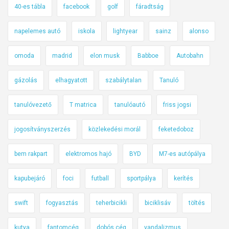
40-es tábla
facebook
golf
fáradtság
napelemes autó
iskola
lightyear
sainz
alonso
omoda
madrid
elon musk
Babboe
Autobahn
gázolás
elhagyatott
szabálytalan
Tanuló
tanulóvezető
T matrica
tanulóautó
friss jogsi
jogosítványszerzés
közlekedési morál
feketedoboz
bem rakpart
elektromos hajó
BYD
M7-es autópálya
kapubejáró
foci
futball
sportpálya
kerítés
swift
fogyasztás
teherbicikli
biciklisáv
töltés
kutya
fantomcég
dobós cég
vandalizmus