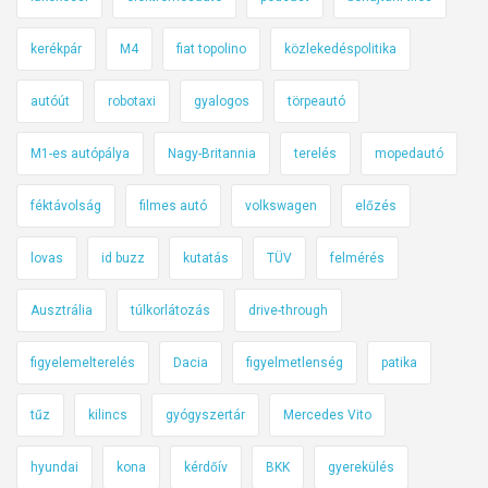
kerékpár
M4
fiat topolino
közlekedéspolitika
autóút
robotaxi
gyalogos
törpeautó
M1-es autópálya
Nagy-Britannia
terelés
mopedautó
féktávolság
filmes autó
volkswagen
előzés
lovas
id buzz
kutatás
TÜV
felmérés
Ausztrália
túlkorlátozás
drive-through
figyelemelterelés
Dacia
figyelmetlenség
patika
tűz
kilincs
gyógyszertár
Mercedes Vito
hyundai
kona
kérdőív
BKK
gyerekülés