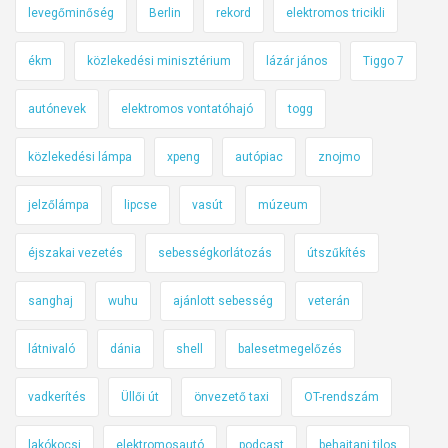
levegőminőség
Berlin
rekord
elektromos tricikli
ékm
közlekedési minisztérium
lázár jános
Tiggo 7
autónevek
elektromos vontatóhajó
togg
közlekedési lámpa
xpeng
autópiac
znojmo
jelzőlámpa
lipcse
vasút
múzeum
éjszakai vezetés
sebességkorlátozás
útszűkítés
sanghaj
wuhu
ajánlott sebesség
veterán
látnivaló
dánia
shell
balesetmegelőzés
vadkerítés
Üllői út
önvezető taxi
OT-rendszám
lakókocsi
elektromosautó
podcast
behajtani tilos