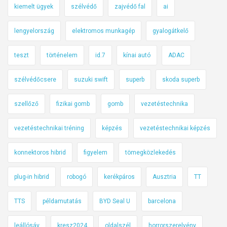
kiemelt ügyek
szélvédő
zajvédő fal
ai
lengyelország
elektromos munkagép
gyalogátkelő
teszt
történelem
id.7
kínai autó
ADAC
szélvédőcsere
suzuki swift
superb
skoda superb
szellőző
fizikai gomb
gomb
vezetéstechnika
vezetéstechnikai tréning
képzés
vezetéstechnikai képzés
konnektoros hibrid
figyelem
tömegközlekedés
plug-in hibrid
robogó
kerékpáros
Ausztria
TT
TTS
példamutatás
BYD Seal U
barcelona
leállósáv
kresz2024
oldalszél
horrorszerelvény