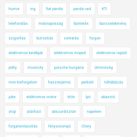
humor
ing
fiat panda
panda raid
KTI
telefonálás
másnaposság
büntetés
bűncselekmény
szigorítás
biztosítás
vontatás
furgon
elektromos kerékpár
elektromos moped
elektromos repülő
pötty
mooncity
porsche hungária
útminőség
mini körforgalom
haszonjármű
parkoló
túltáblázás
juke
elektromos motor
drón
lpö
akasztó
stop
utánfutó
abszurdisztán
napelem
forgalomlassítás
fénysorompó
Chery