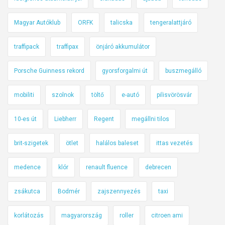
Magyar Autóklub
ORFK
talicska
tengeralattjáró
traffipack
traffipax
önjáró akkumulátor
Porsche Guinness rekord
gyorsforgalmi út
buszmegálló
mobiliti
szolnok
töltő
e-autó
pilisvörösvár
10-es út
Liebherr
Regent
megállni tilos
brit-szigetek
ötlet
halálos baleset
ittas vezetés
medence
klór
renault fluence
debrecen
zsákutca
Bodmér
zajszennyezés
taxi
korlátozás
magyarország
roller
citroen ami