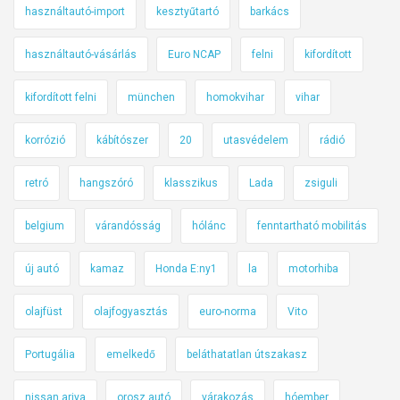
használtautó-import
kesztyűtartó
barkács
használtautó-vásárlás
Euro NCAP
felni
kifordított
kifordított felni
münchen
homokvihar
vihar
korrózió
kábítószer
20
utasvédelem
rádió
retró
hangszóró
klasszikus
Lada
zsiguli
belgium
várandósság
hólánc
fenntartható mobilitás
új autó
kamaz
Honda E:ny1
la
motorhiba
olajfüst
olajfogyasztás
euro-norma
Vito
Portugália
emelkedő
beláthatatlan útszakasz
nissan ariya
orosz autó
várakozás
hóember