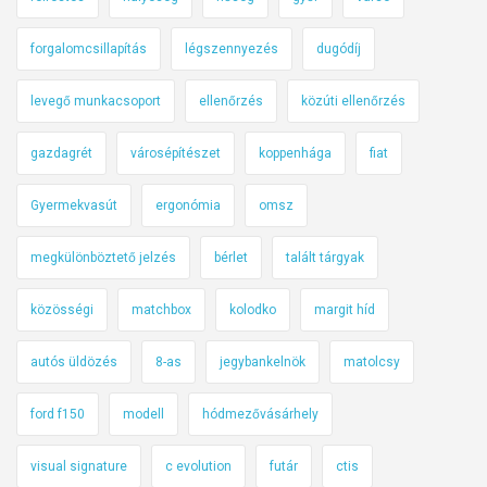
forgalomcsillapítás
légszennyezés
dugódíj
levegő munkacsoport
ellenőrzés
közúti ellenőrzés
gazdagrét
városépítészet
koppenhága
fiat
Gyermekvasút
ergonómia
omsz
megkülönböztető jelzés
bérlet
talált tárgyak
közösségi
matchbox
kolodko
margit híd
autós üldözés
8-as
jegybankelnök
matolcsy
ford f150
modell
hódmezővásárhely
visual signature
c evolution
futár
ctis