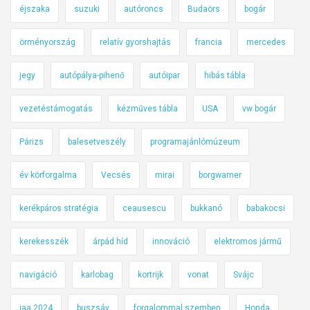
éjszaka
suzuki
autóroncs
Budaörs
bogár
örményország
relatív gyorshajtás
francia
mercedes
jegy
autópálya-pihenő
autóipar
hibás tábla
vezetéstámogatás
kézműves tábla
USA
vw bogár
Párizs
balesetveszély
programajánlómúzeum
év körforgalma
Vecsés
mirai
borgwarner
kerékpáros stratégia
ceausescu
bukkanó
babakocsi
kerekesszék
árpád híd
innováció
elektromos jármű
navigáció
karlobag
kortrijk
vonat
Svájc
iaa 2024
buszsáv
forgalommal szemben
Honda