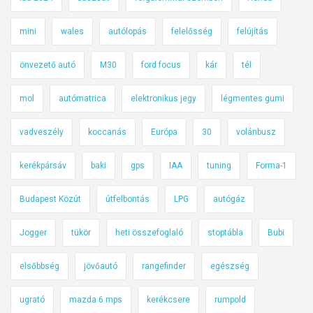
mini
wales
autólopás
felelősség
felújítás
önvezető autó
M30
ford focus
kár
tél
mol
autómatrica
elektronikus jegy
légmentes gumi
vadveszély
koccanás
Európa
30
volánbusz
kerékpársáv
baki
gps
IAA
tuning
Forma-1
Budapest Közút
útfelbontás
LPG
autógáz
Jogger
tükör
heti összefoglaló
stoptábla
Bubi
elsőbbség
jövőautó
rangefinder
egészség
ugrató
mazda 6 mps
kerékcsere
rumpold