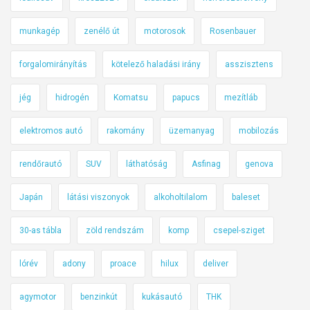
munkagép
zenélő út
motorosok
Rosenbauer
forgalomirányítás
kötelező haladási irány
asszisztens
jég
hidrogén
Komatsu
papucs
mezítláb
elektromos autó
rakomány
üzemanyag
mobilozás
rendőrautó
SUV
láthatóság
Asfinag
genova
Japán
látási viszonyok
alkoholtilalom
baleset
30-as tábla
zöld rendszám
komp
csepel-sziget
lórév
adony
proace
hilux
deliver
agymotor
benzinkút
kukásautó
THK