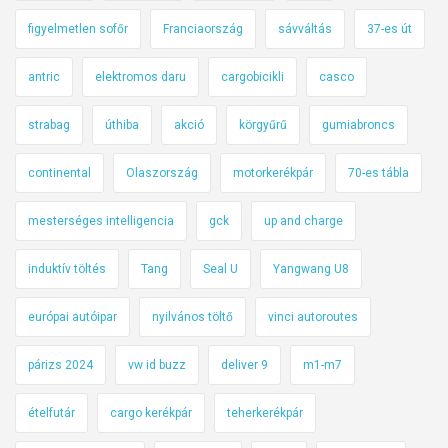
figyelmetlen sofőr
Franciaország
sávváltás
37-es út
antric
elektromos daru
cargobicikli
casco
strabag
úthiba
akció
körgyűrű
gumiabroncs
continental
Olaszország
motorkerékpár
70-es tábla
mesterséges intelligencia
gck
up and charge
induktív töltés
Tang
Seal U
Yangwang U8
európai autóipar
nyilvános töltő
vinci autoroutes
párizs 2024
vw id buzz
deliver 9
m1-m7
ételfutár
cargo kerékpár
teherkerékpár