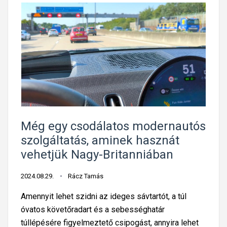
Még egy csodálatos modernautós
szolgáltatás, aminek hasznát
vehetjük Nagy-Britanniában
2024.08.29.
Rácz Tamás
Amennyit lehet szidni az ideges sávtartót, a túl
óvatos követőradart és a sebességhatár
túllépésére figyelmeztető csipogást, annyira lehet