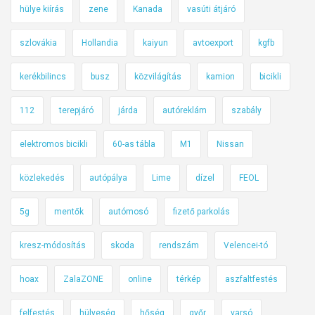
á
hülye kiírás
zene
Kanada
vasúti átjáró
s
szlovákia
Hollandia
kaiyun
avtoexport
kgfb
kerékbilincs
busz
közvilágítás
kamion
bicikli
112
terepjáró
járda
autóreklám
szabály
elektromos bicikli
60-as tábla
M1
Nissan
közlekedés
autópálya
Lime
dízel
FEOL
5g
mentők
autómosó
fizető parkolás
kresz-módosítás
skoda
rendszám
Velencei-tó
hoax
ZalaZONE
online
térkép
aszfaltfestés
felfestés
hülyeség
hőség
győr
varsó