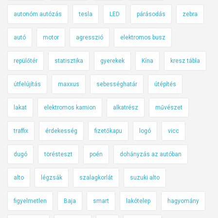
autonóm autózás
tesla
LED
párásodás
zebra
autó
motor
agresszió
elektromos busz
repülőtér
statisztika
gyerekek
Kína
kresz tábla
útfelújítás
maxxus
sebességhatár
útépítés
lakat
elektromos kamion
alkatrész
művészet
traffix
érdekesség
fizetőkapu
logó
vicc
dugó
törésteszt
poén
dohányzás az autóban
alto
légzsák
szalagkorlát
suzuki alto
figyelmetlen
Baja
smart
lakótelep
hagyomány