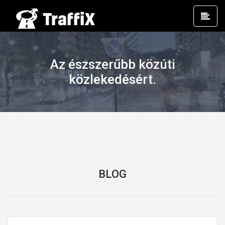
Prim
Men
Az észszerűbb közúti
közlekedésért.
BLOG