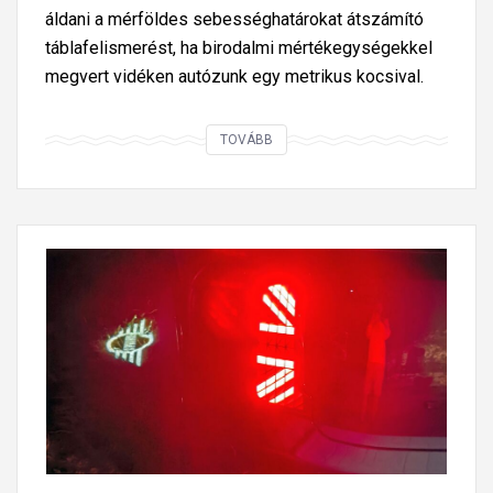
áldani a mérföldes sebességhatárokat átszámító
táblafelismerést, ha birodalmi mértékegységekkel
megvert vidéken autózunk egy metrikus kocsival.
M
TOVÁBB
é
g
e
g
y
c
s
o
d
á
l
a