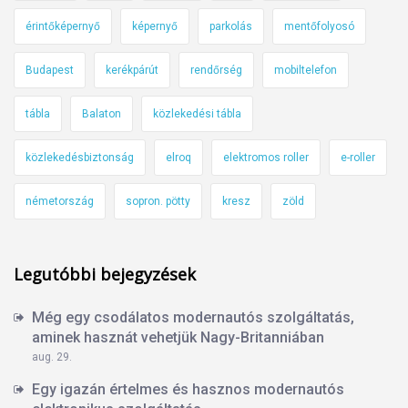
érintőképernyő
képernyő
parkolás
mentőfolyosó
Budapest
kerékpárút
rendőrség
mobiltelefon
tábla
Balaton
közlekedési tábla
közlekedésbiztonság
elroq
elektromos roller
e-roller
németország
sopron. pötty
kresz
zöld
Legutóbbi bejegyzések
Még egy csodálatos modernautós szolgáltatás,
aminek hasznát vehetjük Nagy-Britanniában
aug. 29.
Egy igazán értelmes és hasznos modernautós