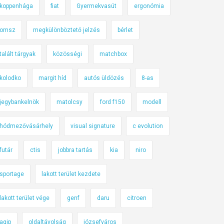
koppenhága
fiat
Gyermekvasút
ergonómia
omsz
megkülönböztető jelzés
bérlet
talált tárgyak
közösségi
matchbox
kolodko
margit híd
autós üldözés
8-as
jegybankelnök
matolcsy
ford f150
modell
hódmezővásárhely
visual signature
c evolution
futár
ctis
jobbra tartás
kia
niro
sportage
lakott terület kezdete
lakott terület vége
genf
daru
citroen
agip
oldaltávolság
józsefváros