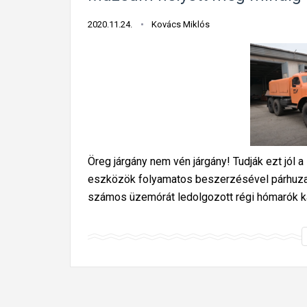
2020.11.24.
Kovács Miklós
Öreg járgány nem vén járgány! Tudják ezt jól 
eszközök folyamatos beszerzésével párhuzam
számos üzemórát ledolgozott régi hómarók ka