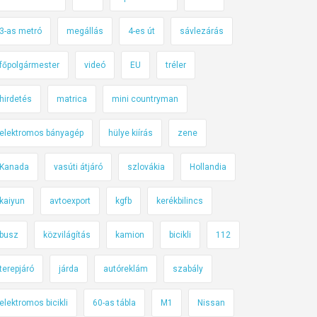
3-as metró
megállás
4-es út
sávlezárás
főpolgármester
videó
EU
tréler
hirdetés
matrica
mini countryman
elektromos bányagép
hülye kiírás
zene
Kanada
vasúti átjáró
szlovákia
Hollandia
kaiyun
avtoexport
kgfb
kerékbilincs
busz
közvilágítás
kamion
bicikli
112
terepjáró
járda
autóreklám
szabály
elektromos bicikli
60-as tábla
M1
Nissan