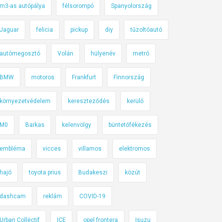
m3-as autópálya
félsorompó
Spanyolország
Jaguar
felicia
pickup
diy
tűzoltóautó
autómegosztó
Volán
hülyenév
metró
BMW
motoros
Frankfurt
Finnország
környezetvédelem
kereszteződés
kerülő
M0
Barkas
kelenvölgy
büntetőfékezés
embléma
vicces
villamos
elektromos
hajó
toyota prius
Budakeszi
közút
dashcam
reklám
COVID-19
Urban Collëctif
ICE
opel frontera
Isuzu