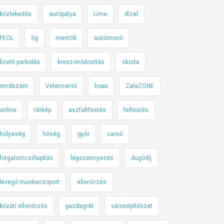
közlekedés
autópálya
Lime
dízel
FEOL
5g
mentők
autómosó
fizető parkolás
kresz-módosítás
skoda
rendszám
Velencei-tó
hoax
ZalaZONE
online
térkép
aszfaltfestés
felfestés
hülyeség
hőség
győr
varsó
forgalomcsillapítás
légszennyezés
dugódíj
levegő munkacsoport
ellenőrzés
közúti ellenőrzés
gazdagrét
városépítészet