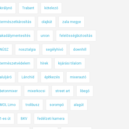
királynő
Trabant
kötelező
természetkárosítás
olajkút
zala megye
akadálymentesítés
union
felelősségbiztosítás
NÚSZ
nosztalgia
segélyhívó
downhill
természetvédelem
hírek
kijárási tilalom
aluljáró
Lánchíd
építkezés
mixerautó
betonmixer
mixerkocsi
street art
libegő
MOL Limo
trolibusz
sorompó
alagút
1-es út
BKV
fedélzeti kamera