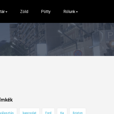
ttár
Zöld
Pötty
Rólunk
ímkék
választás
kapcsolat
Ford
Ka
Brixton