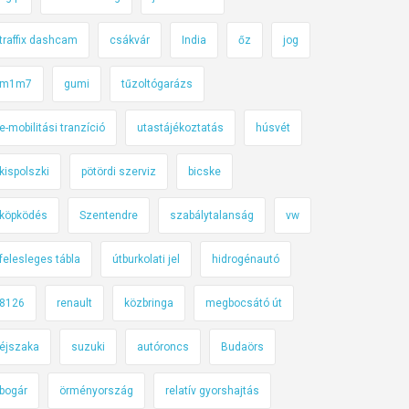
traffix dashcam
csákvár
India
őz
jog
m1m7
gumi
tűzoltógarázs
e-mobilitási tranzíció
utastájékoztatás
húsvét
kispolszki
pötördi szerviz
bicske
köpködés
Szentendre
szabálytalanság
vw
felesleges tábla
útburkolati jel
hidrogénautó
8126
renault
közbringa
megbocsátó út
éjszaka
suzuki
autóroncs
Budaörs
bogár
örményország
relatív gyorshajtás