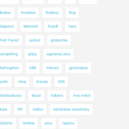
Brabus
hivatalos
Brabusz
blog
hídpornó
Martorell
Rudolf
Yaris
Ford Transit
vadász
gördeszka
carspotting
gólya
egyirányú utca
körforgalom
OBB
hómaró
gyorshajtás
sofőr
röhej
Drezda
DDR
halottaskocsi
Waze
hókotró
4-es metró
kuka
FKF
traktor
túlméretes szerelvény
üldözés
tetőbox
prius
tapolca