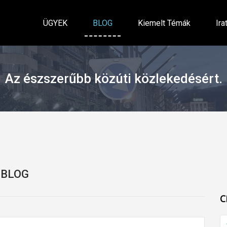
ÜGYEK
BLOG
Kiemelt Témák
Ira
Az észszerűbb közúti közlekedésért.
BLOG
C