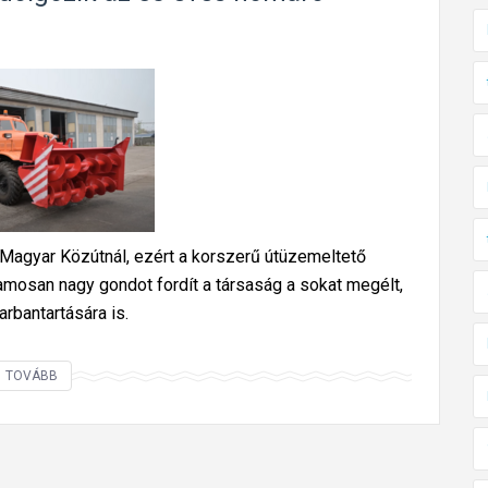
a Magyar Közútnál, ezért a korszerű útüzemeltető
osan nagy gondot fordít a társaság a sokat megélt,
rbantartására is.
M
TOVÁBB
ú
z
e
u