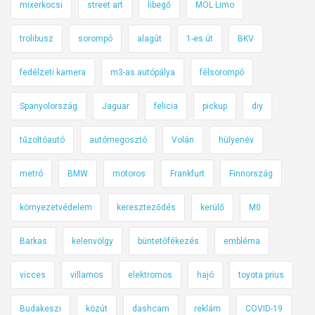
z
mixerkocsi
street art
libegő
MOL Limo
o
k
trolibusz
sorompó
alagút
1-es út
BKV
t
ó
fedélzeti kamera
m3-as autópálya
félsorompó
l
Spanyolország
Jaguar
felicia
pickup
diy
a
z
tűzoltóautó
autómegosztó
Volán
hülyenév
é
l
metró
BMW
motoros
Frankfurt
Finnország
e
t
környezetvédelem
kereszteződés
kerülő
M0
v
e
Barkas
kelenvölgy
büntetőfékezés
embléma
s
z
vicces
villamos
elektromos
hajó
toyota prius
é
Budakeszi
közút
dashcam
reklám
COVID-19
l