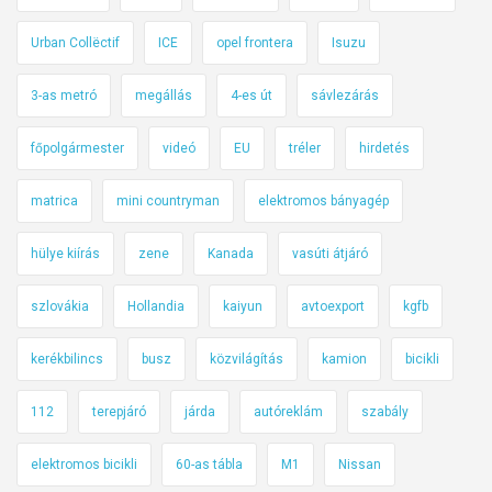
y
Urban Collëctif
ICE
opel frontera
Isuzu
e
s
3-as metró
megállás
4-es út
sávlezárás
e
n
főpolgármester
videó
EU
tréler
hirdetés
t
u
matrica
mini countryman
elektromos bányagép
n
i
hülye kiírás
zene
Kanada
vasúti átjáró
n
g
szlovákia
Hollandia
kaiyun
avtoexport
kgfb
o
kerékbilincs
busz
közvilágítás
kamion
bicikli
l
t
112
terepjáró
járda
autóreklám
szabály
e
-
elektromos bicikli
60-as tábla
M1
Nissan
b