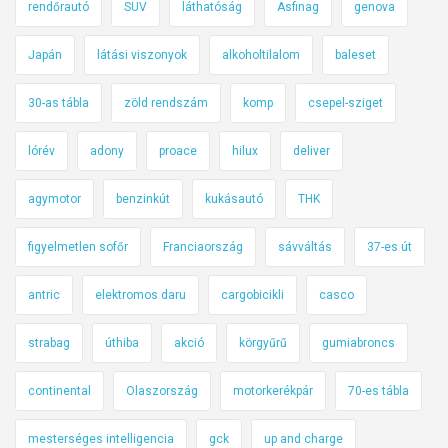
rendőrautó
SUV
láthatóság
Asfinag
genova
Japán
látási viszonyok
alkoholtilalom
baleset
30-as tábla
zöld rendszám
komp
csepel-sziget
lórév
adony
proace
hilux
deliver
agymotor
benzinkút
kukásautó
THK
figyelmetlen sofőr
Franciaország
sávváltás
37-es út
antric
elektromos daru
cargobicikli
casco
strabag
úthiba
akció
körgyűrű
gumiabroncs
continental
Olaszország
motorkerékpár
70-es tábla
mesterséges intelligencia
gck
up and charge