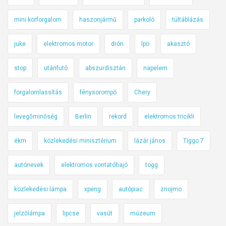
mini körforgalom
haszonjármű
parkoló
túltáblázás
juke
elektromos motor
drón
lpö
akasztó
stop
utánfutó
abszurdisztán
napelem
forgalomlassítás
fénysorompó
Chery
levegőminőség
Berlin
rekord
elektromos tricikli
ékm
közlekedési minisztérium
lázár jános
Tiggo 7
autónevek
elektromos vontatóhajó
togg
közlekedési lámpa
xpeng
autópiac
znojmo
jelzőlámpa
lipcse
vasút
múzeum