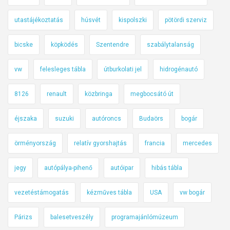
ö
s
utastájékoztatás
húsvét
kispolszki
pötördi szerviz
s
z
bicske
köpködés
Szentendre
szabálytalanság
e
f
vw
felesleges tábla
útburkolati jel
hidrogénautó
o
g
8126
renault
közbringa
megbocsátó út
l
éjszaka
suzuki
autóroncs
Budaörs
bogár
a
l
örményország
relatív gyorshajtás
francia
mercedes
ó
jegy
autópálya-pihenő
autóipar
hibás tábla
vezetéstámogatás
kézműves tábla
USA
vw bogár
Párizs
balesetveszély
programajánlómúzeum