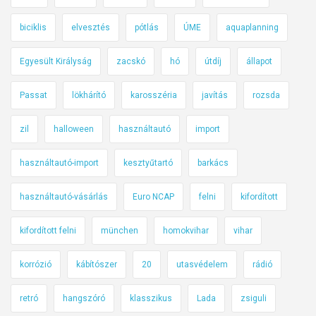
biciklis
elvesztés
pótlás
ÚME
aquaplanning
Egyesült Királyság
zacskó
hó
útdíj
állapot
Passat
lökhárító
karosszéria
javítás
rozsda
zil
halloween
használtautó
import
használtautó-import
kesztyűtartó
barkács
használtautó-vásárlás
Euro NCAP
felni
kifordított
kifordított felni
münchen
homokvihar
vihar
korrózió
kábítószer
20
utasvédelem
rádió
retró
hangszóró
klasszikus
Lada
zsiguli