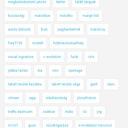
l
megkülönböztető jelzés
bérlet
talált tárgyak
e
közösségi
matchbox
kolodko
margit híd
k
e
autós üldözés
8-as
jegybankelnök
matolcsy
d
é
ford f150
modell
hódmezővásárhely
s
b
visual signature
c evolution
futár
ctis
i
z
jobbra tartás
kia
niro
sportage
t
o
lakott terület kezdete
lakott terület vége
genf
daru
n
citroen
agip
oldaltávolság
józsefváros
s
á
traffix dashcam
csákvár
India
őz
jog
g
i
m1m7
gumi
tűzoltógarázs
e-mobilitási tranzíció