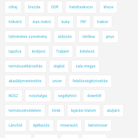
ö
röhej
Drezda
DDR
halottaskocsi
Waze
t
e
hókotró
4-es metró
kuka
FKF
traktor
l
e
túlméretes szerelvény
üldözés
tetőbox
prius
z
ő
tapolca
királynő
Trabant
kötelező
f
e
természetkárosítás
olajkút
zala megye
k
akadálymentesítés
union
felelősségbiztosítás
e
t
NÚSZ
nosztalgia
segélyhívó
downhill
e
d
természetvédelem
hírek
kijárási tilalom
aluljáró
o
b
Lánchíd
építkezés
mixerautó
betonmixer
o