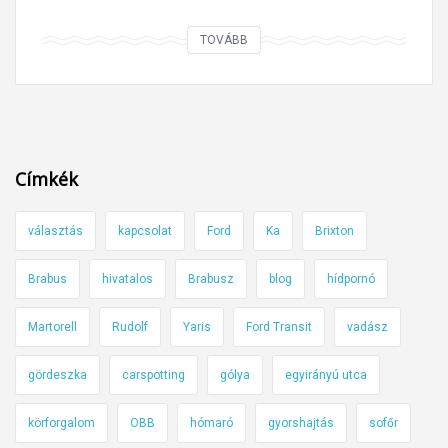
A
TOVÁBB
h
a
s
z
o
Címkék
n
t
választás
kapcsolat
Ford
Ka
Brixton
a
l
Brabus
hivatalos
Brabusz
blog
hídpornó
a
n
Martorell
Rudolf
Yaris
Ford Transit
vadász
,
d
gördeszka
carspotting
gólya
egyirányú utca
e
körforgalom
OBB
hómaró
gyorshajtás
sofőr
k