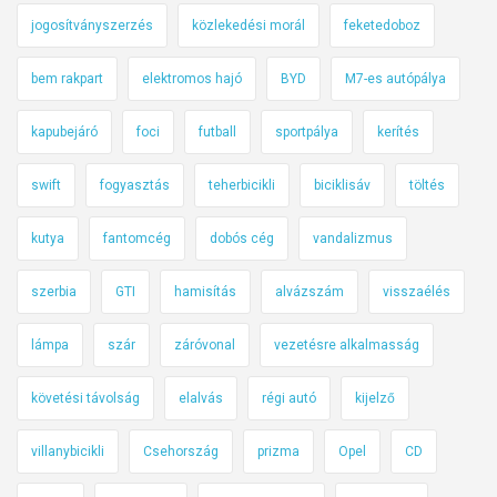
jogosítványszerzés
közlekedési morál
feketedoboz
bem rakpart
elektromos hajó
BYD
M7-es autópálya
kapubejáró
foci
futball
sportpálya
kerítés
swift
fogyasztás
teherbicikli
biciklisáv
töltés
kutya
fantomcég
dobós cég
vandalizmus
szerbia
GTI
hamisítás
alvázszám
visszaélés
lámpa
szár
záróvonal
vezetésre alkalmasság
követési távolság
elalvás
régi autó
kijelző
villanybicikli
Csehország
prizma
Opel
CD