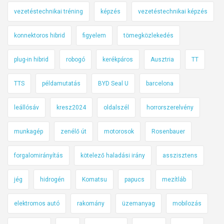
vezetéstechnikai tréning
képzés
vezetéstechnikai képzés
konnektoros hibrid
figyelem
tömegközlekedés
plug-in hibrid
robogó
kerékpáros
Ausztria
TT
TTS
példamutatás
BYD Seal U
barcelona
leállósáv
kresz2024
oldalszél
horrorszerelvény
munkagép
zenélő út
motorosok
Rosenbauer
forgalomirányítás
kötelező haladási irány
asszisztens
jég
hidrogén
Komatsu
papucs
mezítláb
elektromos autó
rakomány
üzemanyag
mobilozás