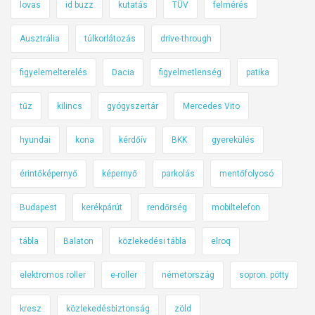
lovas
id buzz
kutatás
TÜV
felmérés
Ausztrália
túlkorlátozás
drive-through
figyelemelterelés
Dacia
figyelmetlenség
patika
tűz
kilincs
gyógyszertár
Mercedes Vito
hyundai
kona
kérdőív
BKK
gyerekülés
érintőképernyő
képernyő
parkolás
mentőfolyosó
Budapest
kerékpárút
rendőrség
mobiltelefon
tábla
Balaton
közlekedési tábla
elroq
elektromos roller
e-roller
németország
sopron. pötty
kresz
közlekedésbiztonság
zöld