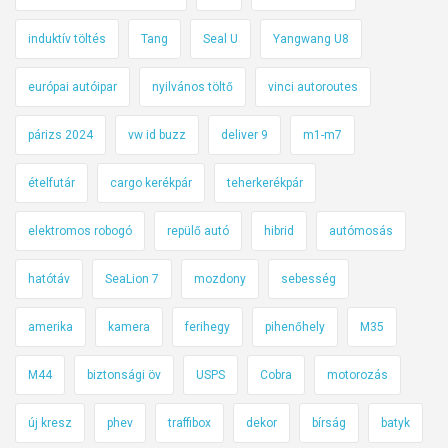
induktív töltés
Tang
Seal U
Yangwang U8
európai autóipar
nyilvános töltő
vinci autoroutes
párizs 2024
vw id buzz
deliver 9
m1-m7
ételfutár
cargo kerékpár
teherkerékpár
elektromos robogó
repülő autó
hibrid
autómosás
hatótáv
SeaLion 7
mozdony
sebesség
amerika
kamera
ferihegy
pihenőhely
M35
M44
biztonsági öv
USPS
Cobra
motorozás
új kresz
phev
traffibox
dekor
bírság
batyk