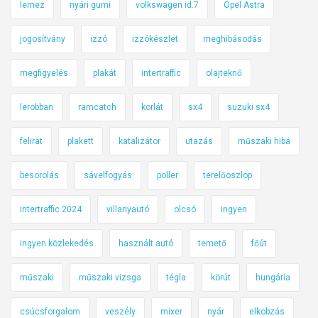
lemez
nyári gumi
volkswagen id.7
Opel Astra
jogosítvány
izzó
izzókészlet
meghibásodás
megfigyelés
plakát
intertraffic
olajteknő
lerobban
ramcatch
korlát
sx4
suzuki sx4
felirat
plakett
katalizátor
utazás
műszaki hiba
besorolás
sávelfogyás
poller
terelőoszlop
intertraffic 2024
villanyautó
olcsó
ingyen
ingyen közlekedés
használt autó
temető
főút
műszaki
műszaki vizsga
tégla
körút
hungária
csúcsforgalom
veszély
mixer
nyár
elkobzás