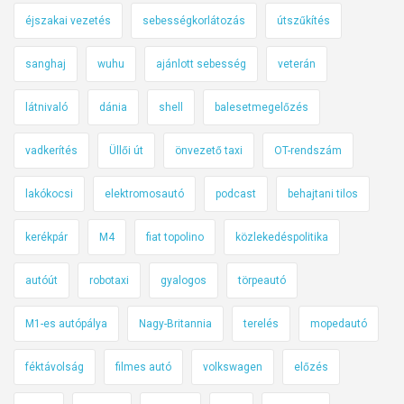
éjszakai vezetés
sebességkorlátozás
útszűkítés
sanghaj
wuhu
ajánlott sebesség
veterán
látnivaló
dánia
shell
balesetmegelőzés
vadkerítés
Üllői út
önvezető taxi
OT-rendszám
lakókocsi
elektromosautó
podcast
behajtani tilos
kerékpár
M4
fiat topolino
közlekedéspolitika
autóút
robotaxi
gyalogos
törpeautó
M1-es autópálya
Nagy-Britannia
terelés
mopedautó
féktávolság
filmes autó
volkswagen
előzés