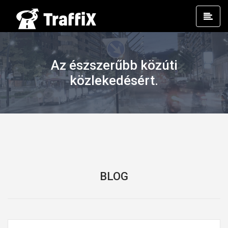
Prim
Men
Az észszerűbb közúti
közlekedésért.
BLOG