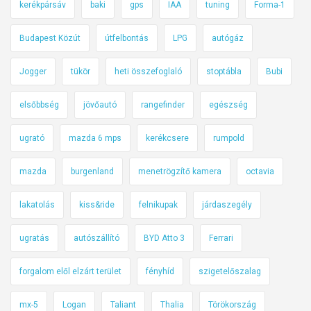
kerékpársáv
baki
gps
IAA
tuning
Forma-1
Budapest Közút
útfelbontás
LPG
autógáz
Jogger
tükör
heti összefoglaló
stoptábla
Bubi
elsőbbség
jövőautó
rangefinder
egészség
ugrató
mazda 6 mps
kerékcsere
rumpold
mazda
burgenland
menetrögzítő kamera
octavia
lakatolás
kiss&ride
felnikupak
járdaszegély
ugratás
autószállító
BYD Atto 3
Ferrari
forgalom elől elzárt terület
fényhíd
szigetelőszalag
mx-5
Logan
Taliant
Thalia
Törökország