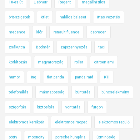
10-es út
Liebherr
Regent
megállni tilos
brit-szigetek
ötlet
halálos baleset
ittas vezetés
medence
klór
renault fluence
debrecen
zsákutca
Bodmér
zajszennyezés
taxi
korlátozás
magyarország
roller
citroen ami
humor
ing
fiat panda
panda raid
KTI
telefonálás
másnaposság
büntetés
bűncselekmény
szigorítás
biztosítás
vontatás
furgon
elektromos kerékpár
elektromos moped
elektromos repülő
pötty
mooncity
porsche hungária
útminőség