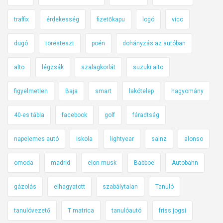
traffix
érdekesség
fizetőkapu
logó
vicc
dugó
törésteszt
poén
dohányzás az autóban
alto
légzsák
szalagkorlát
suzuki alto
figyelmetlen
Baja
smart
lakótelep
hagyomány
40-es tábla
facebook
golf
fáradtság
napelemes autó
iskola
lightyear
sainz
alonso
omoda
madrid
elon musk
Babboe
Autobahn
gázolás
elhagyatott
szabálytalan
Tanuló
tanulóvezető
T matrica
tanulóautó
friss jogsi