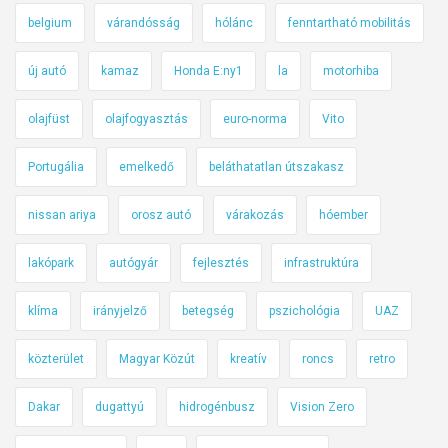
belgium
várandósság
hólánc
fenntartható mobilitás
új autó
kamaz
Honda E:ny1
la
motorhiba
olajfüst
olajfogyasztás
euro-norma
Vito
Portugália
emelkedő
beláthatatlan útszakasz
nissan ariya
orosz autó
várakozás
hóember
lakópark
autógyár
fejlesztés
infrastruktúra
klíma
irányjelző
betegség
pszichológia
UAZ
közterület
Magyar Közút
kreatív
roncs
retro
Dakar
dugattyú
hidrogénbusz
Vision Zero