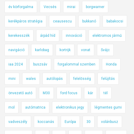
év körforgalma
Vecsés
mirai
borgwarner
kerékpáros stratégia
ceausescu
bukkanó
babakocsi
kerekesszék
árpád híd
innováció
elektromos jármű
navigáció
karlobag
kortrijk
vonat
Svájc
iaa 2024
buszsáv
forgalommal szemben
Honda
mini
wales
autólopás
felelősség
felújítás
önvezető autó
M30
ford focus
kár
tél
mol
autómatrica
elektronikus jegy
légmentes gumi
vadveszély
koccanás
Európa
30
volánbusz