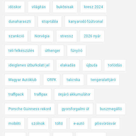
időskor
világítás
bukósisak
kresz 2024
dunaharaszti
stop-tábla
kanyarodó fűútvonal
szankció
Norvégia
stressz
2026 nyár
téli felkészülés
úthenger
fűnyíró
ideiglenes útburkolati jel
elakadás
újbuda
torlódás
Magyar Autóklub
ORFK
talicska
tengeralattjáró
traffipack
traffipax
önjáró akkumulátor
Porsche Guinness rekord
gyorsforgalmi út
buszmegálló
mobiliti
szolnok
töltő
e-autó
pilisvörösvár