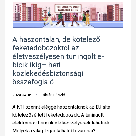
A haszontalan, de kötelező
feketedobozoktól az
életveszélyesen tuningolt e-
biciklikig– heti
közlekedésbiztonsági
összefoglaló
2024.04.16.
Fábián László
A KTI szerint eléggé haszontalanok az EU által
kötelezővé tett feketedobozok. A tuningolt
elektromos bringák életveszélyesek lehetnek.
Melyek a világ legsétálhatóbb városai?