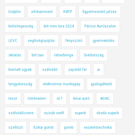
Dolphin
infotainment
RATP
figyelmeztető jelzés
különlegesség
brit mini túra 2024
Párizsi Autószalon
LEVC
segítségnyújtás
fényszóró
gyermekülés
oktatás
brit taxi
teherbringa
Svédország
kiemelt ügyek
szélvédő
zajvédő fal
ai
lengyelország
elektromos munkagép
gyalogátkelő
teszt
történelem
id.7
kínai autó
ADAC
szélvédőcsere
suzuki swift
superb
skoda superb
szellőző
fizikai gomb
gomb
vezetéstechnika