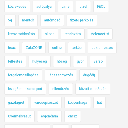
i
közlekedés
autópálya
Lime
dízel
FEOL
c
i
5g
mentők
autómosó
fizető parkolás
k
l
kresz-módosítás
skoda
rendszám
Velencei-tó
i
hoax
ZalaZONE
online
térkép
aszfaltfestés
k
i
felfestés
hülyeség
hőség
győr
varsó
g
–
forgalomcsillapítás
légszennyezés
dugódíj
h
e
levegő munkacsoport
ellenőrzés
közúti ellenőrzés
t
i
gazdagrét
városépítészet
koppenhága
fiat
k
ö
Gyermekvasút
ergonómia
omsz
z