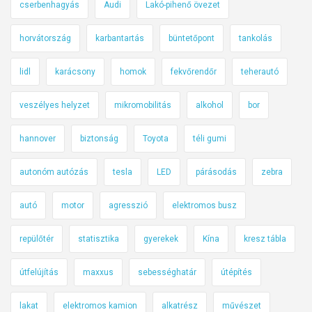
cserbenhagyás
Audi
Lakó-pihenő övezet
horvátország
karbantartás
büntetőpont
tankolás
lidl
karácsony
homok
fekvőrendőr
teherautó
veszélyes helyzet
mikromobilitás
alkohol
bor
hannover
biztonság
Toyota
téli gumi
autonóm autózás
tesla
LED
párásodás
zebra
autó
motor
agresszió
elektromos busz
repülőtér
statisztika
gyerekek
Kína
kresz tábla
útfelújítás
maxxus
sebességhatár
útépítés
lakat
elektromos kamion
alkatrész
művészet