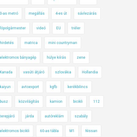
3-as metró
megállás
4-es út
sávlezárás
főpolgármester
videó
EU
tréler
hirdetés
matrica
mini countryman
elektromos bányagép
hülye kiírás
zene
Kanada
vasúti átjáró
szlovákia
Hollandia
kaiyun
avtoexport
kgfb
kerékbilincs
busz
közvilágítás
kamion
bicikli
112
terepjáró
járda
autóreklám
szabály
elektromos bicikli
60-as tábla
M1
Nissan