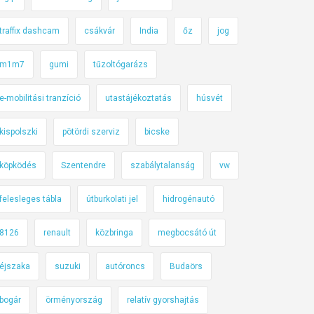
traffix dashcam
csákvár
India
őz
jog
m1m7
gumi
tűzoltógarázs
e-mobilitási tranzíció
utastájékoztatás
húsvét
kispolszki
pötördi szerviz
bicske
köpködés
Szentendre
szabálytalanság
vw
felesleges tábla
útburkolati jel
hidrogénautó
8126
renault
közbringa
megbocsátó út
éjszaka
suzuki
autóroncs
Budaörs
bogár
örményország
relatív gyorshajtás