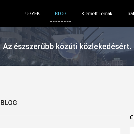
ÜGYEK
BLOG
Kiemelt Témák
Ira
Az észszerűbb közúti közlekedésért.
BLOG
C