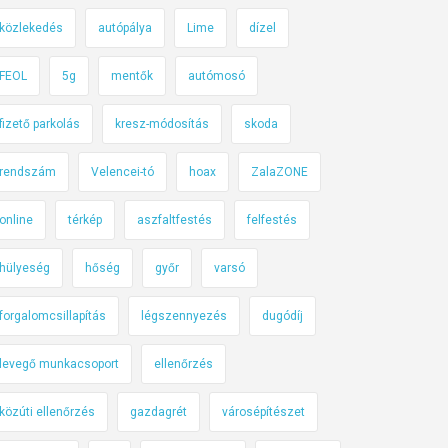
közlekedés
autópálya
Lime
dízel
FEOL
5g
mentők
autómosó
fizető parkolás
kresz-módosítás
skoda
rendszám
Velencei-tó
hoax
ZalaZONE
online
térkép
aszfaltfestés
felfestés
hülyeség
hőség
győr
varsó
forgalomcsillapítás
légszennyezés
dugódíj
levegő munkacsoport
ellenőrzés
közúti ellenőrzés
gazdagrét
városépítészet