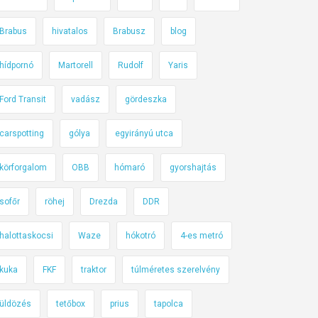
Brabus
hivatalos
Brabusz
blog
hídpornó
Martorell
Rudolf
Yaris
Ford Transit
vadász
gördeszka
carspotting
gólya
egyirányú utca
körforgalom
OBB
hómaró
gyorshajtás
sofőr
röhej
Drezda
DDR
halottaskocsi
Waze
hókotró
4-es metró
kuka
FKF
traktor
túlméretes szerelvény
üldözés
tetőbox
prius
tapolca