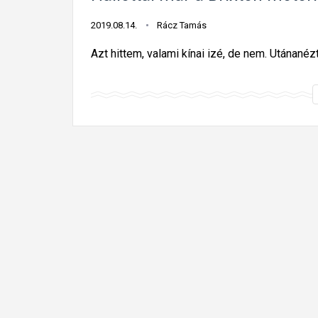
2019.08.14.
Rácz Tamás
Azt hittem, valami kínai izé, de nem. Utánanéz