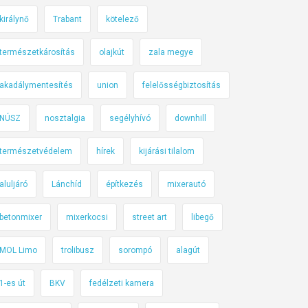
királynő
Trabant
kötelező
természetkárosítás
olajkút
zala megye
akadálymentesítés
union
felelősségbiztosítás
NÚSZ
nosztalgia
segélyhívó
downhill
természetvédelem
hírek
kijárási tilalom
aluljáró
Lánchíd
építkezés
mixerautó
betonmixer
mixerkocsi
street art
libegő
MOL Limo
trolibusz
sorompó
alagút
1-es út
BKV
fedélzeti kamera