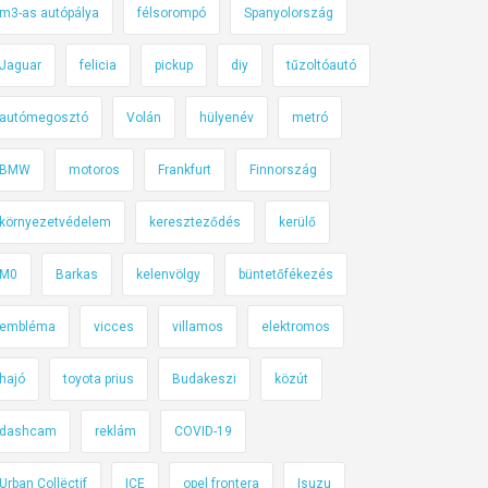
m3-as autópálya
félsorompó
Spanyolország
Jaguar
felicia
pickup
diy
tűzoltóautó
autómegosztó
Volán
hülyenév
metró
BMW
motoros
Frankfurt
Finnország
környezetvédelem
kereszteződés
kerülő
M0
Barkas
kelenvölgy
büntetőfékezés
embléma
vicces
villamos
elektromos
hajó
toyota prius
Budakeszi
közút
dashcam
reklám
COVID-19
Urban Collëctif
ICE
opel frontera
Isuzu