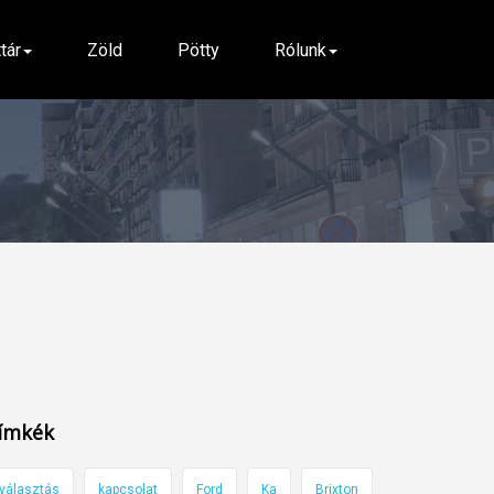
ttár
Zöld
Pötty
Rólunk
ímkék
választás
kapcsolat
Ford
Ka
Brixton