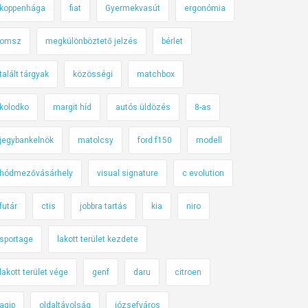
koppenhága
fiat
Gyermekvasút
ergonómia
omsz
megkülönböztető jelzés
bérlet
talált tárgyak
közösségi
matchbox
kolodko
margit híd
autós üldözés
8-as
jegybankelnök
matolcsy
ford f150
modell
hódmezővásárhely
visual signature
c evolution
futár
ctis
jobbra tartás
kia
niro
sportage
lakott terület kezdete
lakott terület vége
genf
daru
citroen
agip
oldaltávolság
józsefváros