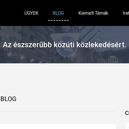
ÜGYEK
BLOG
Kiemelt Témák
Ira
Az észszerűbb közúti közlekedésért.
BLOG
C