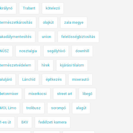
királynő
Trabant
kötelező
természetkárosítás
olajkút
zala megye
akadálymentesítés
union
felelősségbiztosítás
NÚSZ
nosztalgia
segélyhívó
downhill
természetvédelem
hírek
kijárási tilalom
aluljáró
Lánchíd
építkezés
mixerautó
betonmixer
mixerkocsi
street art
libegő
MOL Limo
trolibusz
sorompó
alagút
1-es út
BKV
fedélzeti kamera