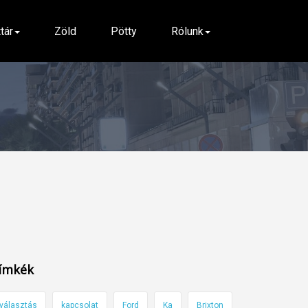
ttár
Zöld
Pötty
Rólunk
ímkék
választás
kapcsolat
Ford
Ka
Brixton