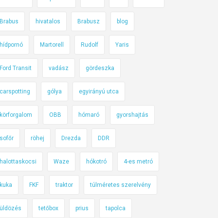
Brabus
hivatalos
Brabusz
blog
hídpornó
Martorell
Rudolf
Yaris
Ford Transit
vadász
gördeszka
carspotting
gólya
egyirányú utca
körforgalom
OBB
hómaró
gyorshajtás
sofőr
röhej
Drezda
DDR
halottaskocsi
Waze
hókotró
4-es metró
kuka
FKF
traktor
túlméretes szerelvény
üldözés
tetőbox
prius
tapolca