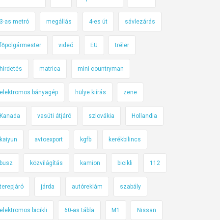
3-as metró
megállás
4-es út
sávlezárás
főpolgármester
videó
EU
tréler
hirdetés
matrica
mini countryman
elektromos bányagép
hülye kiírás
zene
Kanada
vasúti átjáró
szlovákia
Hollandia
kaiyun
avtoexport
kgfb
kerékbilincs
busz
közvilágítás
kamion
bicikli
112
terepjáró
járda
autóreklám
szabály
elektromos bicikli
60-as tábla
M1
Nissan