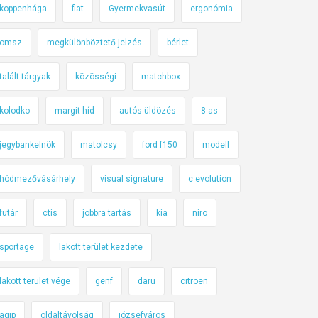
koppenhága
fiat
Gyermekvasút
ergonómia
omsz
megkülönböztető jelzés
bérlet
talált tárgyak
közösségi
matchbox
kolodko
margit híd
autós üldözés
8-as
jegybankelnök
matolcsy
ford f150
modell
hódmezővásárhely
visual signature
c evolution
futár
ctis
jobbra tartás
kia
niro
sportage
lakott terület kezdete
lakott terület vége
genf
daru
citroen
agip
oldaltávolság
józsefváros