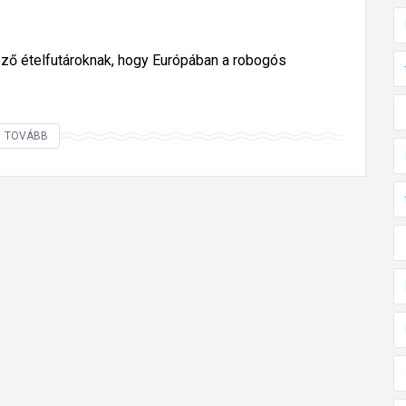
ező ételfutároknak, hogy Európában a robogós
R
TOVÁBB
o
b
o
g
ó
v
a
l
a
z
a