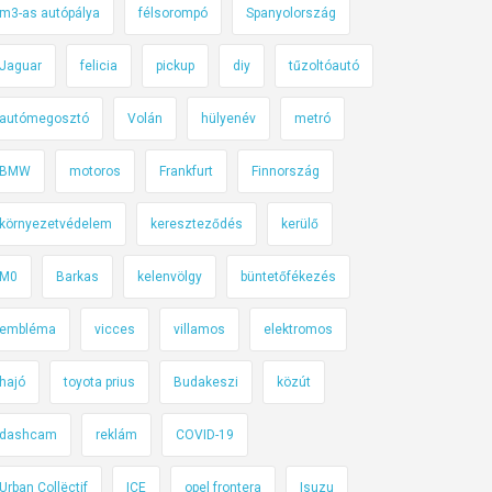
m3-as autópálya
félsorompó
Spanyolország
Jaguar
felicia
pickup
diy
tűzoltóautó
autómegosztó
Volán
hülyenév
metró
BMW
motoros
Frankfurt
Finnország
környezetvédelem
kereszteződés
kerülő
M0
Barkas
kelenvölgy
büntetőfékezés
embléma
vicces
villamos
elektromos
hajó
toyota prius
Budakeszi
közút
dashcam
reklám
COVID-19
Urban Collëctif
ICE
opel frontera
Isuzu