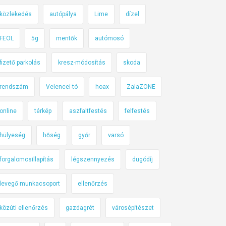
közlekedés
autópálya
Lime
dízel
FEOL
5g
mentők
autómosó
fizető parkolás
kresz-módosítás
skoda
rendszám
Velencei-tó
hoax
ZalaZONE
online
térkép
aszfaltfestés
felfestés
hülyeség
hőség
győr
varsó
forgalomcsillapítás
légszennyezés
dugódíj
levegő munkacsoport
ellenőrzés
közúti ellenőrzés
gazdagrét
városépítészet