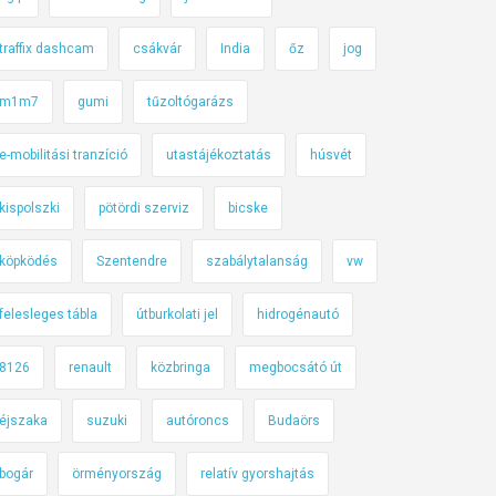
traffix dashcam
csákvár
India
őz
jog
m1m7
gumi
tűzoltógarázs
e-mobilitási tranzíció
utastájékoztatás
húsvét
kispolszki
pötördi szerviz
bicske
köpködés
Szentendre
szabálytalanság
vw
felesleges tábla
útburkolati jel
hidrogénautó
8126
renault
közbringa
megbocsátó út
éjszaka
suzuki
autóroncs
Budaörs
bogár
örményország
relatív gyorshajtás