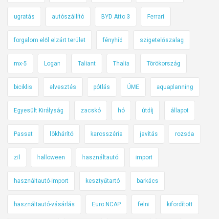
ugratás
autószállító
BYD Atto 3
Ferrari
forgalom elől elzárt terület
fényhíd
szigetelőszalag
mx-5
Logan
Taliant
Thalia
Törökország
biciklis
elvesztés
pótlás
ÚME
aquaplanning
Egyesült Királyság
zacskó
hó
útdíj
állapot
Passat
lökhárító
karosszéria
javítás
rozsda
zil
halloween
használtautó
import
használtautó-import
kesztyűtartó
barkács
használtautó-vásárlás
Euro NCAP
felni
kifordított