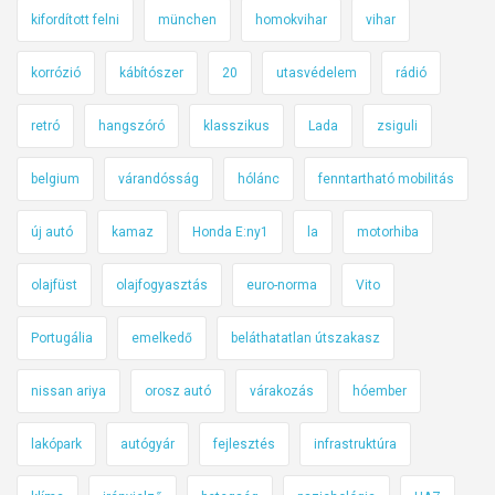
kifordított felni
münchen
homokvihar
vihar
korrózió
kábítószer
20
utasvédelem
rádió
retró
hangszóró
klasszikus
Lada
zsiguli
belgium
várandósság
hólánc
fenntartható mobilitás
új autó
kamaz
Honda E:ny1
la
motorhiba
olajfüst
olajfogyasztás
euro-norma
Vito
Portugália
emelkedő
beláthatatlan útszakasz
nissan ariya
orosz autó
várakozás
hóember
lakópark
autógyár
fejlesztés
infrastruktúra