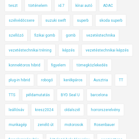
teszt
történelem
id.7
kínai autó
ADAC
szélvédőcsere
suzuki swift
superb
skoda superb
szellőző
fizikai gomb
gomb
vezetéstechnika
vezetéstechnikai tréning
képzés
vezetéstechnikai képzés
konnektoros hibrid
figyelem
tömegközlekedés
plug-in hibrid
robogó
kerékpáros
Ausztria
TT
TTS
példamutatás
BYD Seal U
barcelona
leállósáv
kresz2024
oldalszél
horrorszerelvény
munkagép
zenélő út
motorosok
Rosenbauer