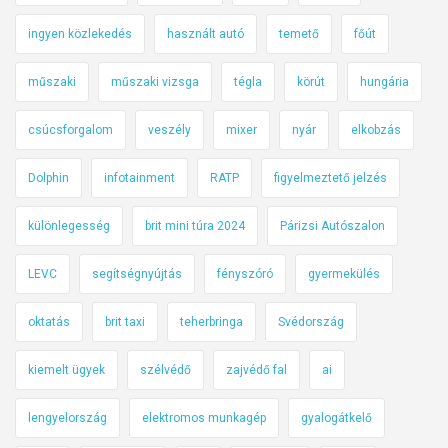
ingyen közlekedés
használt autó
temető
főút
műszaki
műszaki vizsga
tégla
körút
hungária
csúcsforgalom
veszély
mixer
nyár
elkobzás
Dolphin
infotainment
RATP
figyelmeztető jelzés
különlegesség
brit mini túra 2024
Párizsi Autószalon
LEVC
segítségnyújtás
fényszóró
gyermekülés
oktatás
brit taxi
teherbringa
Svédország
kiemelt ügyek
szélvédő
zajvédő fal
ai
lengyelország
elektromos munkagép
gyalogátkelő