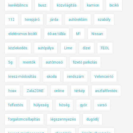
kerékbilincs
busz
közvilágítás
kamion
bicikli
o
g
112
terepjáró
járda
autóreklám
szabály
l
a
elektromos bicikli
60-as tábla
M1
Nissan
l
ó
közlekedés
autópálya
Lime
dízel
FEOL
5g
mentők
autómosó
fizető parkolás
kresz-módosítás
skoda
rendszám
Velencei-tó
hoax
ZalaZONE
online
térkép
aszfaltfestés
felfestés
hülyeség
hőség
győr
varsó
forgalomcsillapítás
légszennyezés
dugódíj