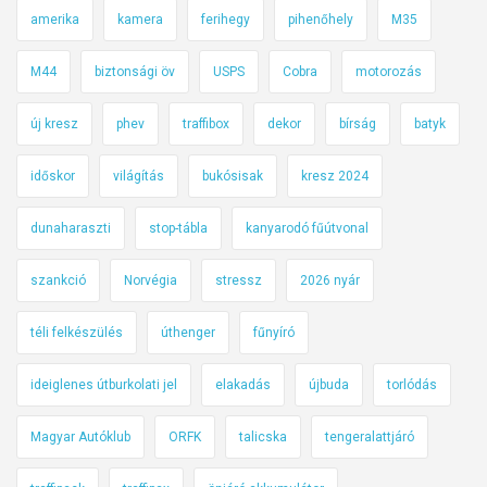
amerika
kamera
ferihegy
pihenőhely
M35
M44
biztonsági öv
USPS
Cobra
motorozás
új kresz
phev
traffibox
dekor
bírság
batyk
időskor
világítás
bukósisak
kresz 2024
dunaharaszti
stop-tábla
kanyarodó fűútvonal
szankció
Norvégia
stressz
2026 nyár
téli felkészülés
úthenger
fűnyíró
ideiglenes útburkolati jel
elakadás
újbuda
torlódás
Magyar Autóklub
ORFK
talicska
tengeralattjáró