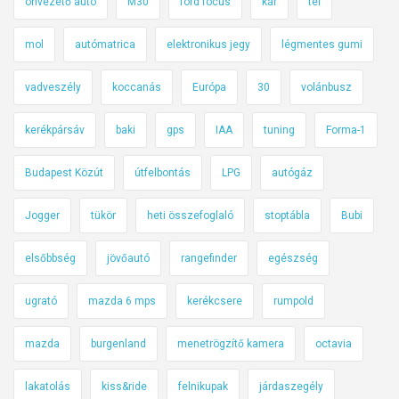
önvezető autó
M30
ford focus
kár
tél
mol
autómatrica
elektronikus jegy
légmentes gumi
vadveszély
koccanás
Európa
30
volánbusz
kerékpársáv
baki
gps
IAA
tuning
Forma-1
Budapest Közút
útfelbontás
LPG
autógáz
Jogger
tükör
heti összefoglaló
stoptábla
Bubi
elsőbbség
jövőautó
rangefinder
egészség
ugrató
mazda 6 mps
kerékcsere
rumpold
mazda
burgenland
menetrögzítő kamera
octavia
lakatolás
kiss&ride
felnikupak
járdaszegély