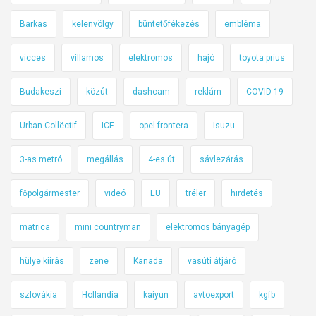
é
s
Barkas
kelenvölgy
büntetőfékezés
embléma
b
i
vicces
villamos
elektromos
hajó
toyota prius
z
Budakeszi
közút
dashcam
reklám
COVID-19
t
o
Urban Collëctif
ICE
opel frontera
Isuzu
n
s
3-as metró
megállás
4-es út
sávlezárás
á
g
főpolgármester
videó
EU
tréler
hirdetés
i
ö
matrica
mini countryman
elektromos bányagép
s
s
hülye kiírás
zene
Kanada
vasúti átjáró
z
e
szlovákia
Hollandia
kaiyun
avtoexport
kgfb
f