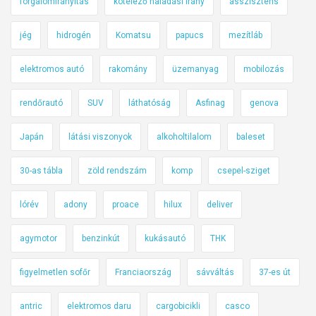
forgalomirányítás
kötelező haladási irány
asszisztens
jég
hidrogén
Komatsu
papucs
mezítláb
elektromos autó
rakomány
üzemanyag
mobilozás
rendőrautó
SUV
láthatóság
Asfinag
genova
Japán
látási viszonyok
alkoholtilalom
baleset
30-as tábla
zöld rendszám
komp
csepel-sziget
lórév
adony
proace
hilux
deliver
agymotor
benzinkút
kukásautó
THK
figyelmetlen sofőr
Franciaország
sávváltás
37-es út
antric
elektromos daru
cargobicikli
casco