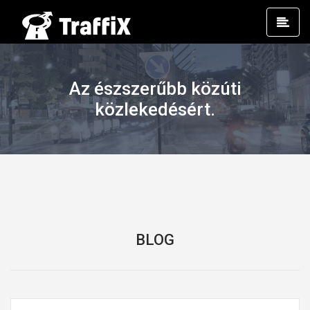
Prim
Men
Az észszerűbb közúti
közlekedésért.
BLOG