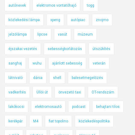
autónevek
elektromos vontatóhajó
togg
közlekedési lámpa
xpeng
autópiac
znojmo
jelzőlámpa
lipcse
vasút
múzeum
éjszakai vezetés
sebességkorlátozás
útszűkítés
sanghaj
wuhu
ajánlott sebesség
veterán
látnivaló
dánia
shell
balesetmegelőzés
vadkerítés
Üllői út
önvezető taxi
OT-rendszám
lakókocsi
elektromosautó
podcast
behajtani tilos
kerékpár
M4
fiat topolino
közlekedéspolitika