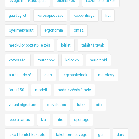
levegő munkacsoport
ellenőrzés
közúti ellenőrzés
gazdagrét
városépítészet
koppenhága
fiat
Gyermekvasút
ergonómia
omsz
megkülönböztető jelzés
bérlet
talált tárgyak
közösségi
matchbox
kolodko
margit híd
autós üldözés
8-as
jegybankelnök
matolcsy
ford f150
modell
hódmezővásárhely
visual signature
c evolution
futár
ctis
jobbra tartás
kia
niro
sportage
lakott terület kezdete
lakott terület vége
genf
daru