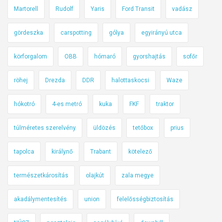
z
Martorell
Rudolf
Yaris
Ford Transit
vadász
á
s
gördeszka
carspotting
gólya
egyirányú utca
á
körforgalom
OBB
hómaró
gyorshajtás
sofőr
t
ó
röhej
Drezda
DDR
halottaskocsi
Waze
l
a
hókotró
4-es metró
kuka
FKF
traktor
W
a
túlméretes szerelvény
üldözés
tetőbox
prius
z
e
tapolca
királynő
Trabant
kötelező
ú
j
természetkárosítás
olajkút
zala megye
í
akadálymentesítés
union
felelősségbiztosítás
t
á