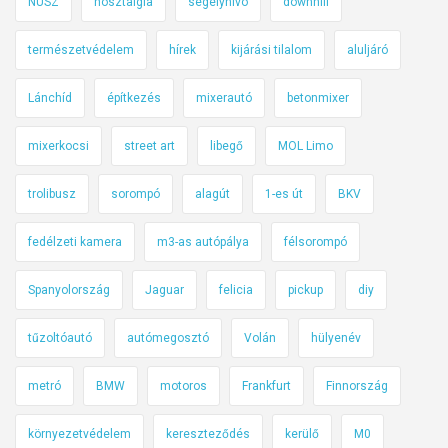
NÚSZ
nosztalgia
segélyhívó
downhill
s
á
természetvédelem
hírek
kijárási tilalom
aluljáró
i
g
Lánchíd
építkezés
mixerautó
betonmixer
–
h
mixerkocsi
street art
libegő
MOL Limo
e
t
trolibusz
sorompó
alagút
1-es út
BKV
i
k
fedélzeti kamera
m3-as autópálya
félsorompó
ö
Spanyolország
Jaguar
felicia
pickup
diy
z
l
tűzoltóautó
autómegosztó
Volán
hülyenév
e
k
metró
BMW
motoros
Frankfurt
Finnország
e
d
környezetvédelem
kereszteződés
kerülő
M0