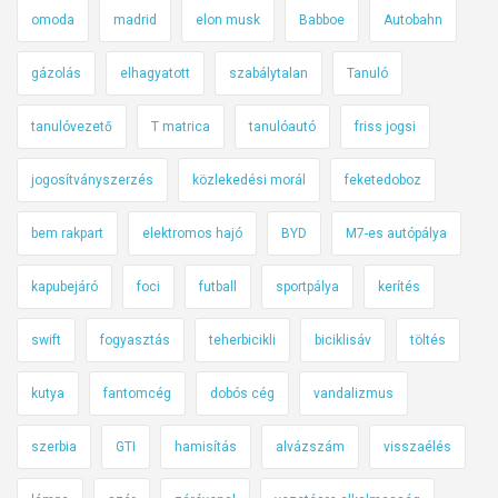
omoda
madrid
elon musk
Babboe
Autobahn
gázolás
elhagyatott
szabálytalan
Tanuló
tanulóvezető
T matrica
tanulóautó
friss jogsi
jogosítványszerzés
közlekedési morál
feketedoboz
bem rakpart
elektromos hajó
BYD
M7-es autópálya
kapubejáró
foci
futball
sportpálya
kerítés
swift
fogyasztás
teherbicikli
biciklisáv
töltés
kutya
fantomcég
dobós cég
vandalizmus
szerbia
GTI
hamisítás
alvázszám
visszaélés