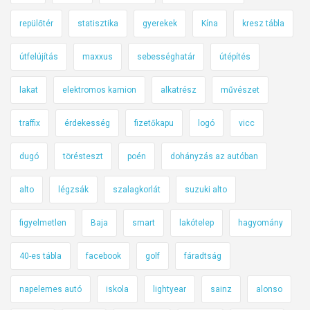
repülőtér
statisztika
gyerekek
Kína
kresz tábla
útfelújítás
maxxus
sebességhatár
útépítés
lakat
elektromos kamion
alkatrész
művészet
traffix
érdekesség
fizetőkapu
logó
vicc
dugó
törésteszt
poén
dohányzás az autóban
alto
légzsák
szalagkorlát
suzuki alto
figyelmetlen
Baja
smart
lakótelep
hagyomány
40-es tábla
facebook
golf
fáradtság
napelemes autó
iskola
lightyear
sainz
alonso