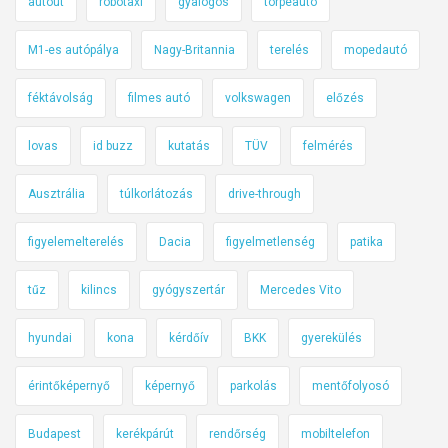
autóút
robotaxi
gyalogos
törpeautó
M1-es autópálya
Nagy-Britannia
terelés
mopedautó
féktávolság
filmes autó
volkswagen
előzés
lovas
id buzz
kutatás
TÜV
felmérés
Ausztrália
túlkorlátozás
drive-through
figyelemelterelés
Dacia
figyelmetlenség
patika
tűz
kilincs
gyógyszertár
Mercedes Vito
hyundai
kona
kérdőív
BKK
gyerekülés
érintőképernyő
képernyő
parkolás
mentőfolyosó
Budapest
kerékpárút
rendőrség
mobiltelefon