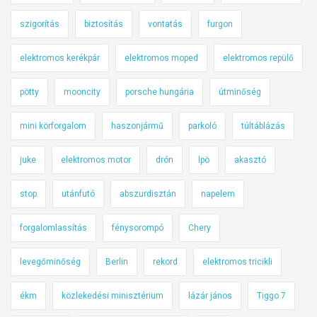
szigorítás
biztosítás
vontatás
furgon
elektromos kerékpár
elektromos moped
elektromos repülő
pötty
mooncity
porsche hungária
útminőség
mini körforgalom
haszonjármű
parkoló
túltáblázás
juke
elektromos motor
drón
lpö
akasztó
stop
utánfutó
abszurdisztán
napelem
forgalomlassítás
fénysorompó
Chery
levegőminőség
Berlin
rekord
elektromos tricikli
ékm
közlekedési minisztérium
lázár jános
Tiggo 7