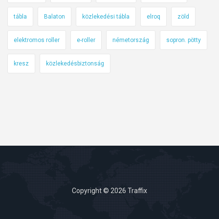
tábla
Balaton
közlekedési tábla
elroq
zöld
elektromos roller
e-roller
németország
sopron. pötty
kresz
közlekedésbiztonság
Copyright © 2026 Traffix