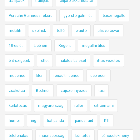
traffipack
traffipax
önjáró akkumulátor
Porsche Guinness rekord
gyorsforgalmi út
buszmegálló
mobiliti
szolnok
töltő
e-autó
pilisvörösvár
10-es út
Liebherr
Regent
megállni tilos
brit-szigetek
ötlet
halálos baleset
ittas vezetés
medence
klór
renault fluence
debrecen
zsákutca
Bodmér
zajszennyezés
taxi
korlátozás
magyarország
roller
citroen ami
humor
ing
fiat panda
panda raid
KTI
telefonálás
másnaposság
büntetés
bűncselekmény