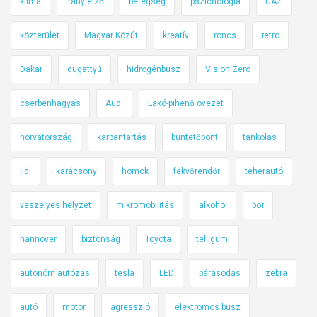
klíma
irányjelző
betegség
pszichológia
UAZ
közterület
Magyar Közút
kreatív
roncs
retro
Dakar
dugattyú
hidrogénbusz
Vision Zero
cserbenhagyás
Audi
Lakó-pihenő övezet
horvátország
karbantartás
büntetőpont
tankolás
lidl
karácsony
homok
fekvőrendőr
teherautó
veszélyes helyzet
mikromobilitás
alkohol
bor
hannover
biztonság
Toyota
téli gumi
autonóm autózás
tesla
LED
párásodás
zebra
autó
motor
agresszió
elektromos busz