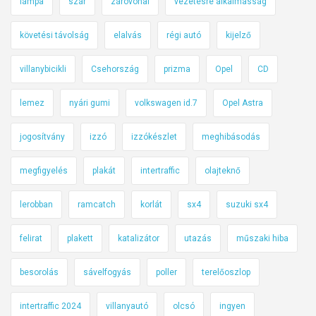
lámpa
szár
záróvonal
vezetésre alkalmasság
követési távolság
elalvás
régi autó
kijelző
villanybicikli
Csehország
prizma
Opel
CD
lemez
nyári gumi
volkswagen id.7
Opel Astra
jogosítvány
izzó
izzókészlet
meghibásodás
megfigyelés
plakát
intertraffic
olajteknő
lerobban
ramcatch
korlát
sx4
suzuki sx4
felirat
plakett
katalizátor
utazás
műszaki hiba
besorolás
sávelfogyás
poller
terelőoszlop
intertraffic 2024
villanyautó
olcsó
ingyen