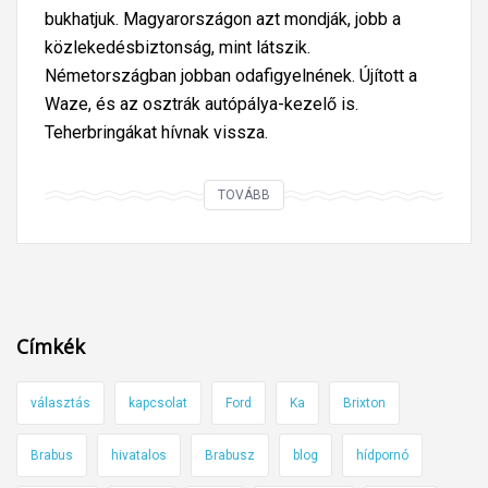
bukhatjuk. Magyarországon azt mondják, jobb a
közlekedésbiztonság, mint látszik.
Németországban jobban odafigyelnének. Újított a
Waze, és az osztrák autópálya-kezelő is.
Teherbringákat hívnak vissza.
A
TOVÁBB
z
a
u
t
ó
Címkék
e
l
választás
kapcsolat
Ford
Ka
Brixton
k
o
Brabus
hivatalos
Brabusz
blog
hídpornó
b