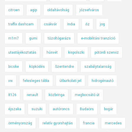
citroen
agip
oldaltávolság
józsefváros
traffix dashcam
csákvár
India
őz
jog
m1m7
gumi
tűzoltógarázs
e-mobilitási tranzíció
utastájékoztatás
húsvét
kispolszki
pötördi szerviz
bicske
köpködés
Szentendre
szabálytalanság
vw
felesleges tábla
útburkolati jel
hidrogénautó
8126
renault
közbringa
megbocsátó út
éjszaka
suzuki
autóroncs
Budaörs
bogár
örményország
relatív gyorshajtás
francia
mercedes