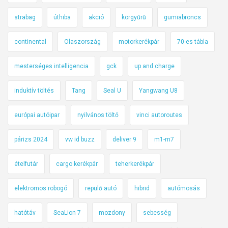
strabag
úthiba
akció
körgyűrű
gumiabroncs
continental
Olaszország
motorkerékpár
70-es tábla
mesterséges intelligencia
gck
up and charge
induktív töltés
Tang
Seal U
Yangwang U8
európai autóipar
nyilvános töltő
vinci autoroutes
párizs 2024
vw id buzz
deliver 9
m1-m7
ételfutár
cargo kerékpár
teherkerékpár
elektromos robogó
repülő autó
hibrid
autómosás
hatótáv
SeaLion 7
mozdony
sebesség